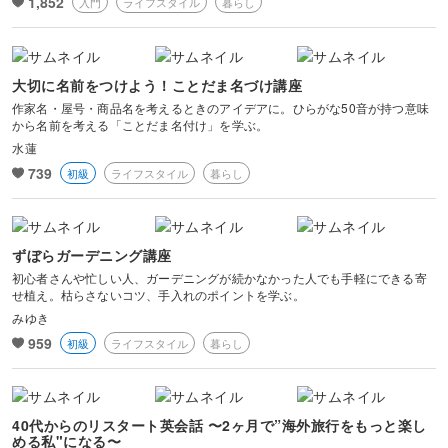
1,852
入門
ライフスタイル
暮らし
大切に名前をつけよう！ことだま名づけ講座
作家名・屋号・商品名を考えるときのアイデアに。ひらがな50音が持つ意味
から名前を考える「ことだま名付け」を学ぶ。
水蓮
739
初級
ライフスタイル
暮らし
ずぼらガーデニング講座
初心者さんや忙しい人、ガーデニングが続かなかった人でも手軽にできる寄
せ植え。枯らさないコツ、手入れのポイントを学ぶ。
みゆき
959
初級
ライフスタイル
暮らし
40代からのリスタート英会話 〜2ヶ月で”海外旅行をもっと楽し
める私"になる〜