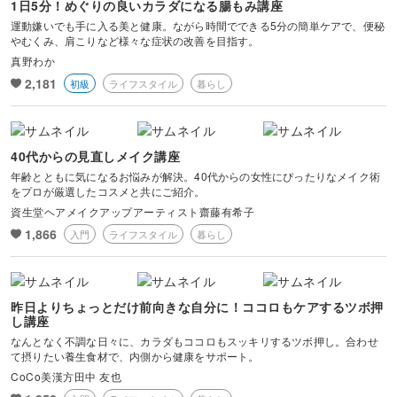
物撮り・テーブルフォト
1日5分！めぐりの良いカラダになる腸もみ講座
運動嫌いでも手に入る美と健康。ながら時間でできる5分の簡単ケアで、便秘
やむくみ、肩こりなど様々な症状の改善を目指す。
ポートレート
真野わか
2,181
初級
ライフスタイル
暮らし
40代からの見直しメイク講座
年齢とともに気になるお悩みが解決。40代からの女性にぴったりなメイク術
をプロが厳選したコスメと共にご紹介。
資生堂ヘアメイクアップアーティスト齋藤有希子
1,866
入門
ライフスタイル
暮らし
昨日よりちょっとだけ前向きな自分に！ココロもケアするツボ押
し講座
なんとなく不調な日々に、カラダもココロもスッキリするツボ押し。合わせ
て摂りたい養生食材で、内側から健康をサポート。
CoCo美漢方田中 友也