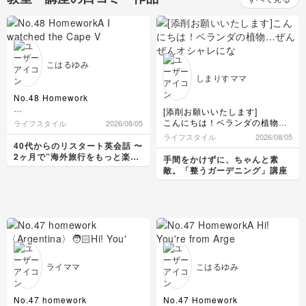
こはるゆみ
しまりすママ
No.48 Homework
[添削お願いいたします]
A I watched the Cape Verde -
こんにちは！ベランダの植物…
ライフスタイル
2026/08/05
Argentina match in tha World
ぜんぜんオシャレにならなく
ライフスタイル
2026/08/05
Cup. I was suprised.
て、モチベーションが下がり、
40代からのリスタート英会話 〜
B Thank you. We were also
ほとんど放置状態だったので受
2ヶ月で”海外旅行をもっと楽し
手間をかけずに、ちゃんと素
very proud.
講させていただきました。
める私"になる〜
敵。「整うガーデニング」講座
A How can I go to Cape
鉢の色が材質がバラバラになっ
Verde?
てしまっているのは、たしか
B Cape Verde is no direct
に！と思いました。
flights from Japan.
You can travel there through
Europe.
With a transfer it takes 20~30
hours.
No Japanese people live
ライママ
こはるゆみ
there.
A Really? It's a long way.
How do you say greetings?
No.47 homework
No.47 Homework
B Instead of saying "Hello" or