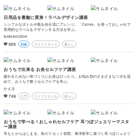
日用品を素敵に変身！ラベルデザイン講座
シンプルなボトルや瓶を自分流にアレンジ。「Canva」を使っておしゃれで
実用的なラベルをデザインする方法を学ぶ。
NANAHOSHI
905
初級
ライフスタイル
暮らし
おうちで出来る お灸セルフケア講座
疲れをためない体づくりにお灸はぴったり。お悩み別のさまざまなツボを温
めて、おうちで整うセルフケアを学ぶ。
かえる
749
入門
ライフスタイル
暮らし
おうちで学べる！おしゃれセルフケア 耳つぼジュエリーマスタ
ー講座
耳もとからはじまる、私のリセット習慣。東洋医学に基づく耳つぼジュエリ