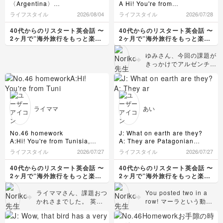
〈Argentina〉
A Hi! You're from
"Hi", people is "No stress" all
🧑🏻Hi! You're from
Argentina,right?
ライフスタイル
2026/08/04
ライフスタイル
2026/07/28
day long.
Argentina,right?
B Yes,I am.
A I like that! I'd love to visit
👩🏻‍🦰Yes, I am.
A I'd love to wacth a tango
40代からのリスタート英会話 〜
40代からのリスタート英会話 〜
Cape Verde.
🧑🏻I'd love to visit Argentina
show.
2ヶ月で”海外旅行をもっと楽し
2ヶ月で”海外旅行をもっと楽し
someday. What is it like?
What is it famous for?
める私"になる〜
める私"になる〜
ワールドカップサッカーの試合
👩🏻‍🦰Agriculture is very
B Argentina has a traditional
はたまたまテレビで見たのです
ゆみさん、今回の課題が
popular in Argentina. For
music and dance.
が、アルゼンチン相手に動揺す
きっかけでアルゼンチン
example corns,wheats, and
That's colled "folklore".
ることなく戦っているカーボベ
🇦🇷の文化について調べ
beans. It exports a lot to
A I know only name.
ルデに感動したのを覚えていま
ていただく機会があって
Japan.
B I think Japanese people
す。
よかったです！私もおか
🧑🏻Really? I didn't know
have heard the song
とても遠いですが、"No
げさまで少しだけ詳しく
that.
"kondoru wa tondeyuku".
stress"をあいさつにしていると
なりました。 写真の絵
👩🏻‍🦰Argentina is a
A Oh! I know that. That is
ライママ
あい
ころなら行ってみたいと思いま
が温かい雰囲気で好きで
wonderful country. You're
folklore music.
した。
always welcome !
す。確かにユーミンこと
🧑🏻Thank you !
松任谷由実さんの曲にあ
No.46 homework
J: What on earth are they?
ライブ配信の題材に、ウガンダ
アルゼンチンの文化を調べた
りますね。他の曲にもエ
A:Hi! You're from Tunisia,
A: They are Patagonian
共和国はいかがでしょうか？
お手隙の時間にチェックをお願
ら、フォルクローレの言葉を見
スニック風のメロディや
right ?
maras.
何年か前からウガンダのコーヒ
ライフスタイル
2026/07/27
ライフスタイル
2026/07/27
いします。
つけました。
B:Yes.I am.
J: Oh, hi! So are you from
リズムが多いような気が
ーを飲んでいます。日本では流
“アルゼンチン”など、日本独自
松任谷由実さんの『輪舞曲（ロ
A:What is the country like ?
Argentina?
します♪「コンドルは飛
通量は多くありませんが、無農
40代からのリスタート英会話 〜
40代からのリスタート英会話 〜
の発音（言い方）が多すぎます
ンド）』のサビの歌詞に出てく
B:It's a beautiful country.
A: Yes, I am.
んでいく」、日本人には
薬無肥料で育てられていて、ク
2ヶ月で”海外旅行をもっと楽し
2ヶ月で”海外旅行をもっと楽し
ね😥
るので、知っていました。
Tunisia borders the
J: Are they some kind of
有名ですね。今の若い世
リスタルコーヒーという日本の
める私"になる〜
める私"になる〜
それにしても広大な面積！農業
『コンドルは飛んでいく』と聞
Mediterranean sea to the
rabbit?
会社が現地の雇用・収入の安定
代も知っているのかな？
ライママさん、課題おつ
You posted two in a
が盛んなのも納得です。今年は
くと日本人的には解ることを知
north and the Sahara Desert
A: No, no. They are rodents,
に尽力されています。
英語については、I know
かれさまでした。 英語
row! マーラという動
日本人がアルゼンチンに移住し
っている体で文章を作ってみま
to the south.
a group of mice and rats.
知られていないコーヒー産地の
only name.のところ
は特に修正するところは
物、知りませんでした💦
て140周年のようで。初めての
した。
A:That's nice. Look at this
J: They look like rabbits or
ウガンダ共和国、面白そうで
を、I know it (only) by
ありません👍I’ve also
カンガルーとカピバラを
移住者は神奈川県の男性1人だ
photo.What does it mean?
kangaroos.
す。