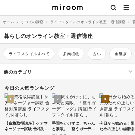
ホーム
>
すべての講座
>
ライフスタイルのオンライン教室・通信講座
>
暮らしのオンライン教室・通信講座
ライフスタイルすべて
多肉植物
占い
金継ぎ
他のカテゴリ
今日の人気ランキング
刺繍
編み物
1
2
3
ソーイング
イラスト・絵画
すべて
すべて
【資格取得講座】ケアマ
手間をかけずに、ちゃん
今日から始める！愛
伝統刺繍
棒針編み
ミニチュア・クレイ
ドール
すべて
すべて
ネージャー試験 合格対策
と素敵。「整うガーデニ
ための正しい歯磨き
クラフト
講座
ング」講座