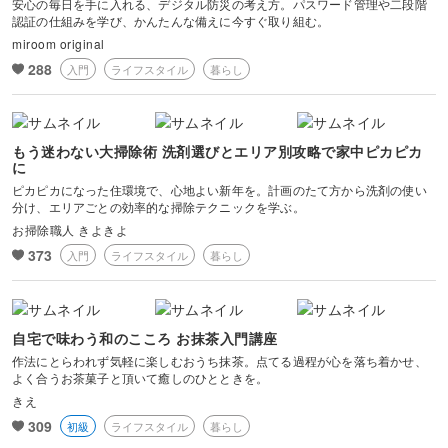
安心の毎日を手に入れる、デジタル防災の考え方。パスワード管理や二段階
認証の仕組みを学び、かんたんな備えに今すぐ取り組む。
miroom original
288
入門
ライフスタイル
暮らし
もう迷わない大掃除術 洗剤選びとエリア別攻略で家中ピカピカ
に
ピカピカになった住環境で、心地よい新年を。計画のたて方から洗剤の使い
分け、エリアごとの効率的な掃除テクニックを学ぶ。
お掃除職人 きよきよ
373
入門
ライフスタイル
暮らし
自宅で味わう和のこころ お抹茶入門講座
作法にとらわれず気軽に楽しむおうち抹茶。点てる過程が心を落ち着かせ、
よく合うお茶菓子と頂いて癒しのひとときを。
きえ
309
初級
ライフスタイル
暮らし