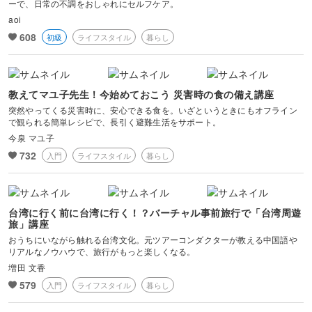
ーで、日常の不調をおしゃれにセルフケア。
aoi
608
初級
ライフスタイル
暮らし
教えてマユ子先生！今始めておこう 災害時の食の備え講座
突然やってくる災害時に、安心できる食を。いざというときにもオフライン
で観られる簡単レシピで、長引く避難生活をサポート。
今泉 マユ子
732
入門
ライフスタイル
暮らし
台湾に行く前に台湾に行く！？バーチャル事前旅行で「台湾周遊
旅」講座
おうちにいながら触れる台湾文化。元ツアーコンダクターが教える中国語や
リアルなノウハウで、旅行がもっと楽しくなる。
増田 文香
579
入門
ライフスタイル
暮らし