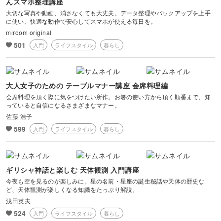
んスマホ整理講座
大切な写真や動画、消さなくても大丈夫。データ整理やバックアップを上手
に使い、快適な動作で安心してスマホが使える毎日を。
miroom original
501
入門
ライフスタイル
暮らし
大人女子のための テーブルマナー講座 会席料理編
会席料理を頂く際に気をつけたい所作。お箸の使い方から頂く順番まで、知
っていると自信になるさまざまなマナー。
佐藤 浩子
599
入門
ライフスタイル
暮らし
ギリシャ神話と楽しむ 天体観測 入門講座
今夜も空を見るのが楽しみに。星の名前・星座の誕生秘話や天体の歴史な
ど、天体観測が楽しくなる知識をたっぷり解説。
浅田英夫
524
入門
ライフスタイル
暮らし