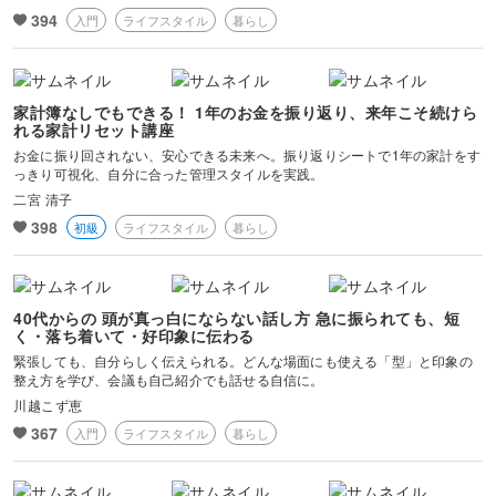
394
入門
ライフスタイル
暮らし
家計簿なしでもできる！ 1年のお金を振り返り、来年こそ続けら
れる家計リセット講座
お金に振り回されない、安心できる未来へ。振り返りシートで1年の家計をす
っきり可視化、自分に合った管理スタイルを実践。
二宮 清子
398
初級
ライフスタイル
暮らし
40代からの 頭が真っ白にならない話し方 急に振られても、短
く・落ち着いて・好印象に伝わる
緊張しても、自分らしく伝えられる。どんな場面にも使える「型」と印象の
整え方を学び、会議も自己紹介でも話せる自信に。
川越こず恵
367
入門
ライフスタイル
暮らし