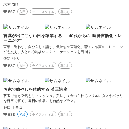
木村 衣晴
567
入門
ライフスタイル
暮らし
言葉が出てこない日を卒業する — 40代からの“瞬発言語化トレ
ーニング”
言葉に迷わず、自分らしく話す。気持ちの言語化、聴く力や声のトレーニン
グも交え、人との心地よいコミュニケーションを目指す。
佐野 雅代
587
入門
ライフスタイル
暮らし
お家で癒やしを体感する 苔玉講座
苔玉で心も空気もリフレッシュ。美味しく食べられるフリルレタスやパセリ
を苔玉で育て、毎日の食卓にも自然をプラス。
谷口 トモコ
638
初級
ライフスタイル
暮らし