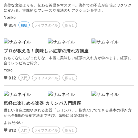
完璧な文法よりも、伝わる英語をマスター。海外での不安が自信とワクワク
に変わる、実践的なフレーズや魔法のリアクションを学ぶ。
Noriko
854
初級
ライフスタイル
暮らし
プロが教える！美味しい紅茶の淹れ方講座
おもてなしにぴったりな、本当に美味しい紅茶の入れ方が学べます。紅茶に
合うレシピもご紹介。
Yoko
912
入門
ライフスタイル
暮らし
気軽に楽しめる楽器 カリンバ入門講座
優しい音色に癒やされる楽器「カリンバ」。指先だけでできる基本の弾き方
から全8曲の演奏方法まで学び、気軽に音楽体験を。
よねだゆい
812
入門
ライフスタイル
暮らし