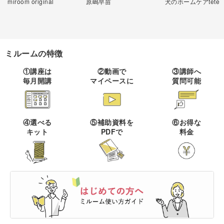
miroom original
原嶋早苗
犬のホームケアtete
その他刺繍
かぎ針編み
パッチワーク
デッサン
ネイル
アクセサリー
すべて
すべて
パンチニードル
レース編み
布小物
ボールペンイラスト
フェイクスイーツ
ドール服
カリグラフィー・レ
キャンドル
ミルームの特徴
すべて
すべて
タリング
刺し子
マクラメ
和裁
アクリル絵の具
①講座は
②動画で
③講師へ
ミニチュアフード
ドールハウス
ネイル検定
プラバンアクセサリー
絵付け・ペインティ
毎月開講
マイペースに
質問可能
書道・ペン字
クロスステッチ
クラフトバンド
すべて
すべて
ング
洋裁
アルコールインクアート
ミニチュア雑貨
スカルプネイル
クレイ
オートクチュール刺繍
あみぐるみ
キャンドルホルダー
カリグラフィー
ペーパークラフト
ハンドメイド
コピック
すべて
すべて
④選べる
⑤補助資料を
⑥お得な
ネイルケア
レジンアクセサリー
キット
PDFで
料金
リボン刺繍
マーブルキャンドル
レタリング
パステルアート
ポーセラーツ
ペン字
ライフスタイル
フィットネス
すべて
すべて
ジェルネイル
ワイヤーアクセサリー
ビーズ刺繍
スイーツキャンドル
色鉛筆
トールペイント
筆文字
ペーパーアート
石鹸作り
クッキング
ビジネス
ビーズアクセサリー
すべて
すべて
フランス刺繍
ソイキャンドル
油絵
上絵付け
切り絵
羊毛フェルト
整理収納・片付け
フィットネス
カメラ・写真
ソウタシエ
ジェルキャンドル
すべて
すべて
水彩画