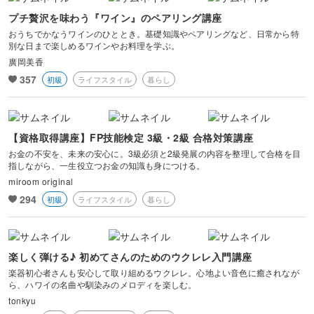
プチ贅沢を味わう『ワイン』のペアリング講座
おうちでかなうワインのひととき。基礎知識やペアリングなど、日常から特
別な日まで楽しめるワインやお料理を学ぶ。
廣岡美香
357
初級
ライフスタイル
暮らし
【資格取得講座】FP技能検定 3級・2級 合格対策講座
お金の不安を、未来の安心に。3級必須と2級発展の内容を整理して合格を目
指しながら、一生役立つお金の知識も身につける。
miroom original
294
初級
ライフスタイル
暮らし
楽しく弾ける♪ 初めてさんのためのウクレレ入門講座
楽器初心者さんも安心して取り組めるウクレレ。心地よい音色に癒されなが
ら、ハワイの名曲や馴染みのメロディを楽しむ。
tonkyu