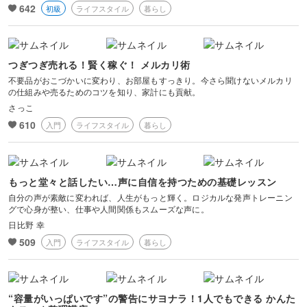
642
初級
ライフスタイル
暮らし
つぎつぎ売れる！賢く稼ぐ！ メルカリ術
不要品がおこづかいに変わり、お部屋もすっきり。今さら聞けないメルカリ
の仕組みや売るためのコツを知り、家計にも貢献。
さっこ
610
入門
ライフスタイル
暮らし
もっと堂々と話したい…声に自信を持つための基礎レッスン
自分の声が素敵に変われば、人生がもっと輝く。ロジカルな発声トレーニン
グで心身が整い、仕事や人間関係もスムーズな声に。
日比野 幸
509
入門
ライフスタイル
暮らし
“容量がいっぱいです”の警告にサヨナラ！1人でもできる かんた