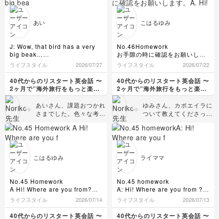
name.に変えていただけ
ったと知り、驚きました。
heard…を省略されたと
足して2で割ったような
B:This bridge was built by a
I’d like to visit Argentina to
れば大丈夫です。「名前
のこと。何事も完璧にや
可愛らしさですね。
Japanese company. It's so
see wild maras.
を知っている」という言
ろうとすると継続するの
They look so lovely.
famous !
A: I’m not sure if you can see
あい
こはるゆみ
い方ですが、know 〜by
が難しくなってしまうと
Did you take a picture
A:Really? I'd love to visit
them in the wild because
nameという風に覚えま
Tunisia someday.And I'd love
思いますので、何かを端
they are shy. But Argentina
in a Japanese zoo? そ
しょう。人についても応
to see this bridge.
has beautiful sights and good
折っても提出しようと思
うですね。アルゼンチン
J: Wow, that bird has a very
No.46Homework
用できます。I know her
B:You should ! I'm sure you'll
foods besides the animal so
われた判断、適切だと思
🇦🇷とイギリス🇬🇧の間
big beak…
お手隙の時に確認をお願いしま
by name.「彼女の名前
enloy it.
you will like it.
います。継続こそ力な
で起きたフォークランド
B: You know, it is called a
す。
ライフスタイル
2026/07/27
ライフスタイル
2026/07/22
J: I see. Gracias.
は知っている(でも、会
toco toucan and it is from my
れ！ チュニジアについ
紛争の影響に見えますが
チェックをお願いします。
A: De nada.
ったことはない)。」やI
country.
A. Hi! Where are you from?
ては私もライブ配信のお
(今年の⚽️W杯決勝戦がそ
40代からのリスタート英会話 〜
40代からのリスタート英会話 〜
46回目の配信にあった「I've
know him by sight.
J: Oh, hi. Where are you
B. I’m from Brazil.
かげで注目したところが
ういうストーリーで解釈
2ヶ月で”海外旅行をもっと楽し
2ヶ月で”海外旅行をもっと楽し
also heard 〜」はhomeworkに
アルゼンチンについて調べたら
「彼の顔は知っている
from?
A. Oh that’s good! What is it
多くあり、大いに学びに
されて話題になりました
める私"になる〜
める私"になる〜
含むアイデアや知識が無く、今
one of my favoritesのマーラが
B: Hi. I’m from Brazil.
like?
(でも、名前は知らな
なりました。さらにこん
ね)、実際は単純にアメ
あいさん、課題おつかれ
ゆみさん、カポエイラに
回省略しました🙇‍♀️
主にアルゼンチンに生息してい
J: The beak must be very
B. It’s a lively country. Soccer
い)。」というような文
なイイ話があったのです
リカ文化の影響が世界規
さまでした。色々な考え
ついて教えてくださって
チュニジアを調べるにあたり、
ることを思いだし
heavy.
is a big part of our culture.
です。ゆみさんの身近な
ね。ラデス・ラグレット
模になって、アルゼンチ
ー紆余曲折を経て、この
ありがとうございます！
外務省のHPを見たところ「ちょ
今回も動物園での会話にしまし
B: lt looks like so. But
A. I heard that capoeira is
状況を表現してみられる
橋という橋なのですね。
ンの人々もアメリカ英語
台本に辿り着いたのです
調べてみて「少し暗い
っといい話・エピソード集」の
た
actually no.
Brazil’s national sport.
と、定着しやすいです
日本人として誇らしいで
に触れる機会が多かった
コーナーがあり、今回の会話に
ね👏 It looks like so.の
話」の意味がわかりまし
J: Really?
B. That’s true. It is a
よ。 久しぶりに「コン
すね。確かに国章もカッ
というだけのようです。
含んだ橋の建設のコトが載って
南米は地理的にはアメリカに近
文ですが、It’s looks
た。確かに悲しい歴史が
B: Yeah. The inside of it is
UNESCO intangible Cultural
ドルは飛んでいく」が聞
コいいですね。歴史的に
英語に関しては、最後に
いました。この橋を建設したこ
いですが
likeの後には名詞(または
背景にあるのですね。で
like sponge and very light.
Heritage.
こはるゆみ
ライママ
きたくなりました☺️
もヨーロッパの影響を受
近いBut Argentina has
とで渋滞緩和に繋がっただけで
ほとんどの地域でスペイン語が
代名詞)が来ます。じゃ
も、それをきちんと負の
…Oh, I’m sorry. I have to go
A. That’s amazing!
なく、この美しいフォルムの建
けている国が多いです
話されており
beautiful sights and
now.
あ、likeを外してIt
I ‘ve heard that Brazil has a
遺産として認め、文化遺
築を日本の企業が支援したとい
英語はアメリカ英語とイギリス
ね。特に地中海沿いのチ
good foods…このfoods
J: Nice talking to you!
culture”Brazilian time”.
looks so.にしてもlook
産に認定した人類はまだ
No.45 Homework
No.45 homework
うことがチュニジアの人たちに
英語のどちらが
ュニジアは地理的にも近
だと栄養学や個々の商品
Obrigada.
B. Yes.Arriving 15 to 30
の後のsoは通常はveryの
捨てたものじゃありませ
A Hi! Where are you from?
A: Hi! Where are you from ?
認知され、それをモチーフに記
使われているのかなと思って調
いですし。ギリシャ🇬🇷
というニュアンスが強い
B: De nada. Bye!
minutes late is common.
意味で取られるので、例
んね☺️ 時間に遅れる文
B I’m from Tunisia.
B: I'm from Tunisia.
ライフスタイル
2026/07/14
ライフスタイル
2026/07/13
念切手が発行されたとのことで
べてみました
のような風景が広がって
But punctuality is highly
ので、food(食べ物全
A Welcome to Japan!
えば、It looks that
A: Ah…I've never been there.
化も、ビジネスでは適応
した。W杯で対戦したことと
アメリカ英語なんですね
遅くなりましたが…
valued for business
いて納得しました。これ
般、料理)へ。それか
What is Tunisia famous for?
B: That's too bad.
way./It
されないというのはブラ
40代からのリスタート英会話 〜
40代からのリスタート英会話 〜
Live配信を通じて調べるキッカ
ブラジルがテーマのアーカイブ
appointments.