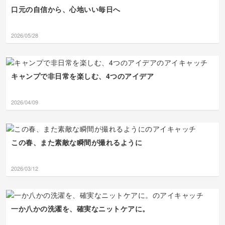
す。 色々調べてくださ
な？
places…つまり、What
口元の自信から、心地いい毎日へ
とにかく耳慣れと発声に取り組
ったこと、私も知りませ
are your
みます！
んでした。日本の資本、
recommended places
ここ最近、映画やTVの影響で
技術提供がチュニジアの
to visit in Tunisia?とさ
Michaelに触れる事が多かった
繁栄と発展を支えている
れればいいと思います。
2026/05/28
のですが、『thriller』のthは以
のですね。日本人として
(2)その次の文もfor以下
前教えていただいた発声（舌先
誇りに感じます☺️チュニ
を複数に、つまりIt’s
を少し噛む感じ）にすると「ス
ジアにますます興味を持
famous for beautiful
リラー」でなく「ティラー」と
ちました。I’d love to
blue-and-white
言えますね笑
キャンプで非日常を楽しむ、4つのアイデア
visit there some day!
towns…としましょう。
…for a beautiful…のよ
うにaをつけて単数形に
2026/04/09
されてもOKです。 リス
ニング、活用してくださ
っていて嬉しいです！率
直なご要望もありがとう
ございます。みなさんの
この春、また素敵な瞬間が撮れるように
実力アップに繋がるなら
ぜひ😊明日から早速速度
を落とさないバージョン
2026/03/12
で2、3回読んでから、ゆ
っくり読みますね。これ
からもご意見お寄せくだ
さい💕 thの発音に興味持
っていただけてよかっ
一か八かの洗濯を、確実なニットケアに。
た❣️そうそう、カタカナ
に表記しにくいティとか