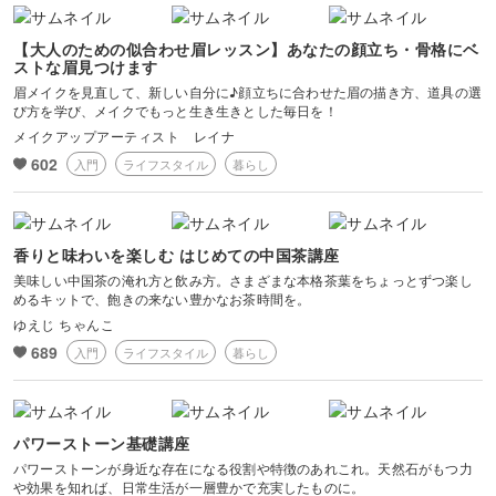
【大人のための似合わせ眉レッスン】あなたの顔立ち・骨格にベ
ストな眉見つけます
眉メイクを見直して、新しい自分に♪顔立ちに合わせた眉の描き方、道具の選
び方を学び、メイクでもっと生き生きとした毎日を！
メイクアップアーティスト レイナ
602
入門
ライフスタイル
暮らし
香りと味わいを楽しむ はじめての中国茶講座
美味しい中国茶の淹れ方と飲み方。さまざまな本格茶葉をちょっとずつ楽し
めるキットで、飽きの来ない豊かなお茶時間を。
ゆえじ ちゃんこ
689
入門
ライフスタイル
暮らし
パワーストーン基礎講座
パワーストーンが身近な存在になる役割や特徴のあれこれ。天然石がもつ力
や効果を知れば、日常生活が一層豊かで充実したものに。