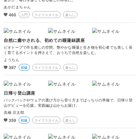
あかだまちゃん
460
入門
ライフスタイル
暮らし
自然に癒やされる、初めての睡蓮鉢講座
ビオトープで作る癒しの空間。艶やかな睡蓮と生き物を初心者でも美しく長
く育てるポイントを押さえて、おうちで自然を楽しむ。
ようちん
397
初級
ライフスタイル
暮らし
日帰り登山講座
バックパックやウェアの選び方から登り方までばっちりの準備で、日帰り登
山デビューを応援。実践編は山からお届け。
高橋 庄太郎
359
初級
ライフスタイル
暮らし