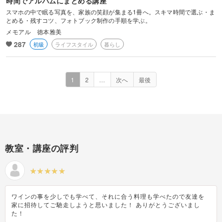
時間でアルバムにまとめる講座
スマホの中で眠る写真を、家族の笑顔が集まる1冊へ。スキマ時間で選ぶ・ま
とめる・残すコツ、フォトブック制作の手順を学ぶ。
メモアル 徳本雅美
287
初級
ライフスタイル
暮らし
1
2
…
次へ
最後
教室・講座の評判
ワインの事を少しでも学べて、それに合う料理も学べたので友達を
家に招待してご馳走しようと思いました！ ありがとうございまし
た！