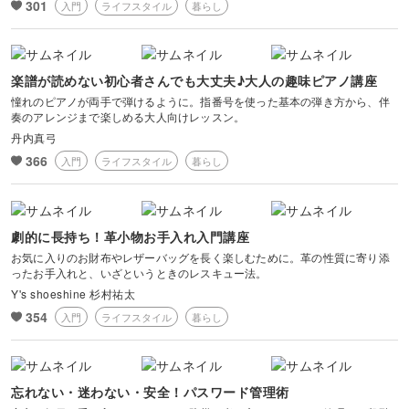
301
入門
ライフスタイル
暮らし
楽譜が読めない初心者さんでも大丈夫♪大人の趣味ピアノ講座
憧れのピアノが両手で弾けるように。指番号を使った基本の弾き方から、伴
奏のアレンジまで楽しめる大人向けレッスン。
丹内真弓
366
入門
ライフスタイル
暮らし
劇的に長持ち！革小物お手入れ入門講座
お気に入りのお財布やレザーバッグを長く楽しむために。革の性質に寄り添
ったお手入れと、いざというときのレスキュー法。
Y's shoeshine 杉村祐太
354
入門
ライフスタイル
暮らし
忘れない・迷わない・安全！パスワード管理術