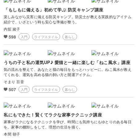
「もしもに備える」初めて学ぶ 防災キャンプ講座
楽しみながら災害に備える防災キャンプ。防災士が教える実践的なアイテム
紹介で、いざという時も安心な準備が整う。
内舘 綾子
598
入門
ライフスタイル
暮らし
うちの子と私の運気UP♪ 愛猫と一緒に楽しむ「ねこ風水」講座
気の流れを整えて、あなたと猫の毎日をもっとハッピーに。ねこ風水が教え
てくれる、運気を高める猫の飼い方と開運アイテム。
そまり 百音
507
入門
ライフスタイル
暮らし
私にもできた！賢くてラクな家事テクニック講座
家事がラクになるテクニックを学び、時間にも気持ちにもゆとりのある毎日
を。家事の棚卸しをして、理想の生活を描く。
本間 朝子