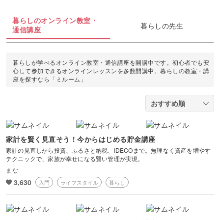
ラッピング
カービング
多肉植物
ダンス
ボタニカルキャンドル
アイシングクッキー
マネー
デジタルイラスト
暮らしのオンライン教室・
すべて
暮らしの先生
折り紙
つまみ細工
通信講座
占い
ピラティス
韓国キャンドル
パン
ブランディング
日本画
カメラその他
カルトナージュ
水引
金継ぎ
ヨガ
暮らしが学べるオンライン教室・通信講座を開講中です。初心者でも安
アロマキャンドル
洋菓子
EC・集客
カメラ基礎
心して参加できるオンラインレッスンを多数開講中。暮らしの教室・講
レザークラフト
座を探すなら「ミルーム」
フラワーアレンジメント
サシェ
和菓子
Webデザイン
画像編集ツール
消しゴムはんこ
手帳・ノート
料理
ボケ・丸ボケ
クラフト
アロマ・ハーブ
家計を賢く見直そう！今からはじめる貯金講座
構図
家計の見直しから投資、ふるさと納税、IDECOまで。無理なく資産を増やす
ぬいぐるみ
パーソナルカラー
テクニックで、家族が幸せになる賢い管理が実現。
まな
光・ライティング
3,630
暮らし
入門
ライフスタイル
暮らし
風景・スナップ