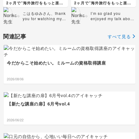
からもいい時間がお届け
ら、もう1点。beside
B It’s famous for high quality
A: What are the
really(certainly/surely
ジル人の真面目さが感じ
2ヶ月で”海外旅行をもっと楽し
2ヶ月で”海外旅行をもっと楽し
ケとなったチュニジア。国章が
を見て
A. Their approach to
できますように🙏
the animalのところです
olive oil.
recommended place to visit
など)does./It looks
られて面白いですね。以
める私"になる〜
める私"になる〜
とてもカッコいいこと、言語は
最初のスライドにオニオオハシ
business appointments is the
It is specialty.
in Tunisia ?
が、あいさんは「その動
really heavy.などへ変え
前のライブで話していた
60%の国民がフランス語を話す
こはるゆみさん、thank
I’m so glad you
の写真が使われてたので
same as in Japan.
We are pro-Japan.
B: It's famous for beautiful
物以外にも」という意味
るといいと思います。
かも知れませんが、アメ
ことなど知るコトが出来たいい
you for watching my
enjoyed my talk about
動物園などでオニオオハシを見
A Why are you so pro-Japan?
blue-and-white town, and the
で使われたと思いますの
最後のご質問についてで
リカでもプライベートな
時間でした😊
live streaming this
Tunisia 🇹🇳 Actually I
てたら
ブラジルの国技はカポエラです
B Because Japan’s
Bardo National Museum.
で、文頭へ移動して
すが、it’s called a toco
パーティーではむしろ遅
morning! Today was
learned a lot about the
会話が始まった感じにしました
が、誕生した背景や歴史は少し
infrastructure support.
A: Wow! I'd love to visit
Besides the animal,
toucan.もthe inside of
れてくるのが礼儀(主催
もっと長く語りたいところです
another hot and humid
暗い話なので、ユネスコの無形
county by preparing
関連記事
Japan’s peaceful stance is a
Tunisia someday.
すべて見る
Argentina has
itもそのままでいいと思
者側に十分な準備の時間
が
文化遺産になっていることだけ
day. how are you? 課題
for the live streaming.
trusted.
B: You're always welcome!
beautiful sights…にし
います。spongeは通常
をあげるため)でした
あんまり長くなりそうだったの
にしました。
おつかれさまでした☺️2
Thank YOU for joining
A Thanks!
ましょう。文中に出てく
数えられると捉えられる
が、ビジネスの場面では
で
あと、ブラジル時間というのが
点ご指摘しますね。
me for that! 私もW杯と
チェックお願いいたします。
ると、どちらかというと
適当なところで引き上げました
ため、a spongeにされ
あるそうで、ビジネスなどに対
エリートほど時間に厳し
チュニジアについて調べていた
(1)It’s famous for high
チュニジア🇹🇳、今回のW杯で
この配信のおかげで同国
except for the
「アマゾンに行ってみたい」と
する考え方は日本と同じようで
ると完璧ですね。 Stay
かったです。 ゆみさん
ら、『日本チュニジア友好協
対戦するまで意識したことのな
quality olive oil.の次の
に興味を持ちました🙏バ
今だからこそ始めたい。ミルームの資格取得講座
animal、つまり「その
いう流れも
す。
cool and hydrated! 😎
はブラジルとご縁のある
会』というのが出てきました。
い国でした。ノリコ先生に見せ
文ですが、チュニジアの
ルド国立博物館も面白そ
動物除いては」という風
カットしました
15〜30分なら、沖縄時間より私
方なのですね☺️今の日本
「インフラ整備と経済支援」
ていただいた青と白の街が素敵
数ある特産物の一つとい
うですね。地中海の歴史
には理解出来そうです😆
に「(後にくるものを)除
「政治的利害関係にとらわれな
過ぎました✨
代表⚽️も「キャプテン
うニュアンスを追加し
について色々学べそうで
it is called a toco toucanと
2026/08/06
ちなみに初めてブラジルを知っ
外する」という意味にな
い日本の平和的な姿勢が信頼を
遺跡が多く、またバルド国立博
翼」に影響を受けた方は
て、It’s one of our
す。 課題ですが、2点だ
the inside of it の冠詞がいるの
たのは小学生の頃に見たアニメ
ってしまいます。最後の
得ていて、親日的」という文章
物館はチュニジアのルーブル美
いそうですね。
specialities.へ変えると
け指摘させてください
か
『キャプテン翼』でした。
スペイン語のやりとりに
を簡略して作文してみました。
術館と称されているという🤩
より自然です。 (2)pro-
ね。 (1)What are the
というところが曖昧です
中学の地理で国と首都を覚える
魅力が詰まった国ですね！
はセンスを感じます👏😎
Japanという形容詞、い
recommended place…
時に覚えやすかったという記憶
いですね👍Why are
の文ですが、are複数形
【新たな講座の扉】6月号vol.4
もあります。
Live配信でここ数回楽しませて
you…の反応の
なのでplaceをplacesに
いただいているListening
Because…ですが、直後
変えましょう。それか
Test！
にofを入れて、Because
ら、「’あなたの’勧める
耳を凝らして聴いています😆
2026/06/22
of Japan’s
場所はどこですか？」と
私の希望は2回とも速度を落と
infrastructure support.
いうことで、…your
さないパターンで挑戦したいで
とすればいいと思いま
recommended
す！みなさんの希望はどうか