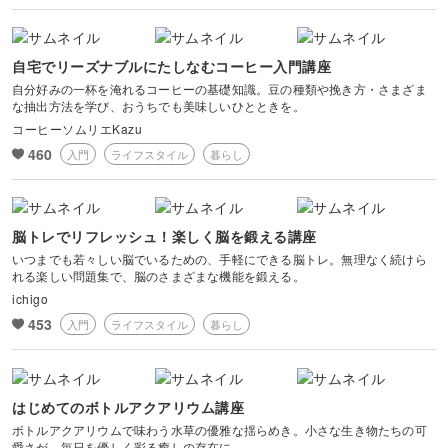
自宅でリーズナブルにたしなむコーヒー入門講座
自分好みの一杯を淹れるコーヒーの基礎知識。豆の種類や挽き方・さまざま
な抽出方法を学び、おうちでも美味しいひとときを。
コーヒーソムリエKazu
460
入門
ライフスタイル
暮らし
脳トレでリフレッシュ！楽しく脳を鍛える講座
いつまでも若々しい脳でいるための、手軽にできる脳トレ。無理なく続けら
れる楽しい問題集で、脳のさまざまな機能を鍛える。
ichigo
453
入門
ライフスタイル
暮らし
はじめてのボトルアクアリウム講座
ボトルアクアリウムで味わう水草の優雅な揺らめき。小さな生き物たちの可
愛さが、毎日を優しく彩る癒しの存在に。