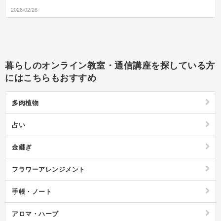
ディという音ですよね。
2026/02/26
ぜひ次回のカラオケでは
MJのthトレーニングを
🎤😉私はよくMan in the
Mirrorを歌います！
暮らしのオンライン教室・通信講座を探している方
にはこちらもおすすめ
多肉植物
占い
金継ぎ
フラワーアレンジメント
手帳・ノート
アロマ・ハーブ