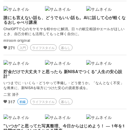
誰にも言えない話も、どうでもいい話も。AIに話して心が軽くな
るおしゃべり講座
ChatGPTで心のモヤモヤを軽やかに解消。日々の献立相談やエールがほしい
とき、自己分析にも活用してもっと輝く自分に。
miroom original
271
入門
ライフスタイル
暮らし
貯金だけで大丈夫？と思ったら 新NISAでつくる“人生の安心設
計”
いつまでに・いくら・どうやって準備し・どう使うか。「なんとなく不安」
な将来に、新NISAを味方につけた安心の資産形成を。
二宮 清子
317
初級
ライフスタイル
暮らし
"いつか"と思ってた写真整理、今日からはじめよう！ ― 1年を1