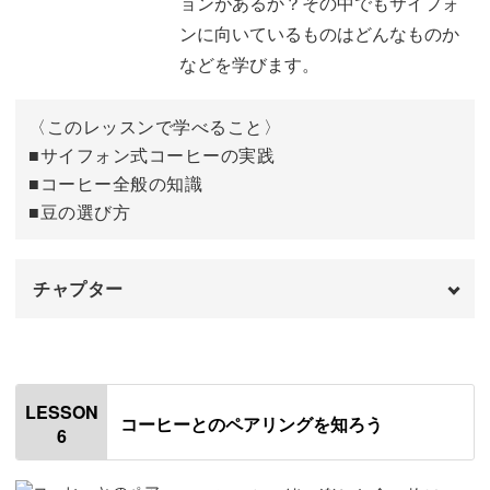
ョンがあるか？その中でもサイフォ
完成♪
04:11
ンに向いているものはどんなものか
などを学びます。
〈このレッスンで学べること〉
■サイフォン式コーヒーの実践
■コーヒー全般の知識
■豆の選び方
チャプター
オープニング
00:00
はじめに
00:20
LESSON
コーヒーとのペアリングを知ろう
6
生産地について
01:27