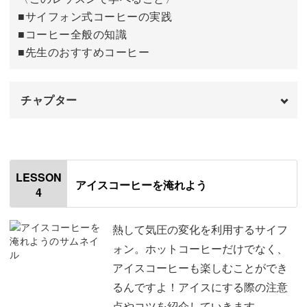
■サイフォン式コーヒーの実践
■コーヒー全般の知識
■先生のおすすめコーヒー
チャプター
オープニング
00:00
はじめに
00:20
LESSON
アイスコーヒーを淹れよう
4
コーヒー豆を計量する
01:00
コーヒーを抽出する
03:09
熱して気圧の変化を利用するサイフ
ォン。ホットコーヒーだけでなく、
カップに注ぐ
13:55
アイスコーヒーも楽しむことができ
るんですよ！アイスにする際の注意
完成♪
14:58
点やコツを紹介していきます。