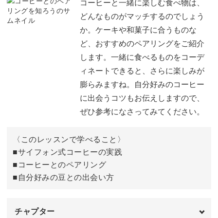
コーヒー豆について
07:01
コーヒーと一緒に楽しむ食べ物は、
どんなものがマッチするのでしょう
コーヒー豆の名前について
13:14
か。ケーキや和菓子に合うものな
ど、おすすめのペアリングをご紹介
スペシャルティコーヒーについて
15:47
します。一緒に食べるものをコーデ
コーヒー豆の選び方
18:14
ィネートできると、さらに楽しみが
膨らみますね。自分好みのコーヒー
淹れ方の違いによる味わいの特徴
23:35
に出会うコツもお伝えしますので、
コーヒー豆の保存方法
ぜひ参考になさってみてください。
34:05
おわりに
36:28
〈このレッスンで学べること〉
■サイフォン式コーヒーの実践
■コーヒーとのペアリング
■自分好みの豆との出会い方
チャプター