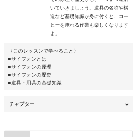
いていきましょう。道具の名称や構
造など基礎知識が身に付くと、コー
サイフォンコーヒーの美味しい淹れ方を徹底解説
ヒーを淹れる作業も楽しくなります
よ。
「サイフォン持っているけど、実は持て余している…」
〈このレッスンで学べること〉
「サイフォンコーヒー始めたいけど、ちゃんと使えるか
■サイフォンとは
な…」
■サイフォンの原理
■サイフォンの歴史
そのような方でも大丈夫です！
■道具・用具の基礎知識
チャプター
講座で学べば、サイフォンをしっかりと使いこなし、豊か
オープニング
00:00
なコーヒータイムをお楽しみいただけるようになります。
はじめに
00:20