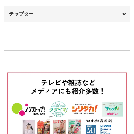
チャプター
オープニング
00:00
はじめに
00:20
使用材料
00:42
紅茶を抽出する
01:20
完成♪
04:11