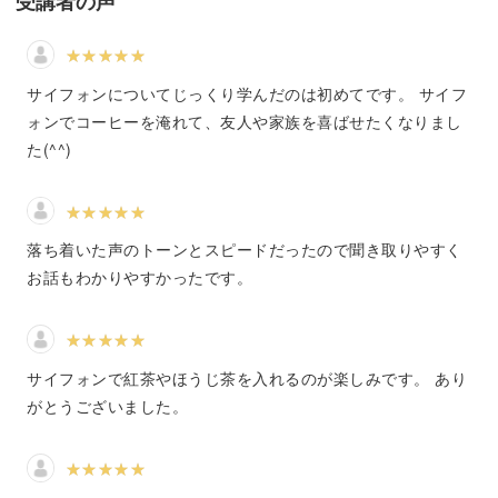
受講者の声
サイフォン式コーヒーとは、お湯を沸かし気圧の変化を使
って抽出するコーヒーの淹れ方のことです。
サイフォンについてじっくり学んだのは初めてです。 サイフ
コポコポと鳴る音・実験感のある見た目に、ワクワクする
ォンでコーヒーを淹れて、友人や家族を喜ばせたくなりまし
た(^^)
人も多いはず。
抽出する時間・味を楽しむ時間・サイフォンをお手入れす
る時間、その全てがあなたの豊かなコーヒータイムへと繋
落ち着いた声のトーンとスピードだったので聞き取りやすく
がっています。
お話もわかりやすかったです。
サイフォンで紅茶やほうじ茶を入れるのが楽しみです。 あり
Japan Siphonist Championshipチャンピオンに上り詰めた
がとうございました。
経験や知識から、皆さまをサイフォンコーヒーの豊かな世
界へ導いていきたいと思います。