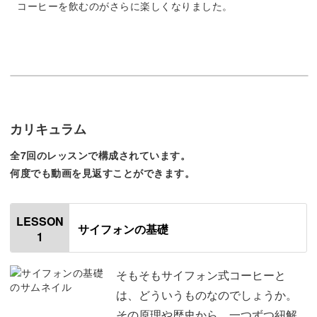
コーヒーを飲むのがさらに楽しくなりました。
講座では、豆の選び方・サイフォンコーヒーの味の違い・
お手入れ方法など、興味はあってもなかなか知ることので
きなかった知識を、分かりやすくご紹介いたします。
カリキュラム
講座で学べばきっと、あなたにもサイフォンコーヒーをグ
全7回のレッスンで構成されています。
ッと身近に感じていただけるはずです。
何度でも動画を見返すことができます。
自分のための特別な１杯にしてもよし、来客時のおもてな
しの１杯にもよし。
LESSON
サイフォンの基礎
1
サイフォンコーヒーで、より豊かなコーヒータイムをお楽
そもそもサイフォン式コーヒーと
しみください。
は、どういうものなのでしょうか。
その原理や歴史から、一つずつ紐解