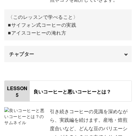
〈このレッスンで学べること〉
■サイフォン式コーヒーの実践
■アイスコーヒーの淹れ方
チャプター
オープニング
00:00
はじめに
00:20
LESSON
良いコーヒーと悪いコーヒーとは？
5
使用材料・道具
00:41
コーヒーを抽出する
01:08
引き続きコーヒーの見識を深めなが
ら、実践編を続けます。産地・焙煎
抽出したコーヒーを急冷する
02:58
度合いなど、どんな豆のバリエーシ