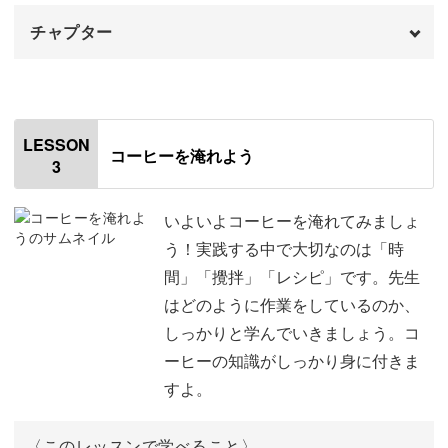
チャプター
オープニング
00:00
コーヒーの基礎からサイフォンの応用まで、幅広い知識を
楽しく学んでいきましょう。
はじめに
00:20
LESSON
コーヒーを淹れよう
3
使用材料・道具
01:14
アルコールランプの下準備の方法
02:43
いよいよコーヒーを淹れてみましょ
う！実践する中で大切なのは「時
ろ過器の作り方
05:17
間」「攪拌」「レシピ」です。先生
知れば知るほど面白い、コーヒーの世界があなたを待って
はどのように作業をしているのか、
抽出後の道具の洗い方
09:35
います。
しっかりと学んでいきましょう。コ
ろ過器の保存方法
13:39
ーヒーの知識がしっかり身に付きま
いつもより、少しだけ手間をかけて淹れるサイフォンコー
すよ。
ヒーで、なんとも言えない贅沢なひと時をお過ごしくださ
おわりに
16:35
い。
〈このレッスンで学べること〉