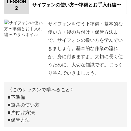
・基礎知識
LESSON
サイフォンの使い方〜準備とお手入れ編〜
2
・お手入れ
サイフォンの歴史について
00:57
・コーヒーの淹れ方 など
コーヒーを入れる仕組みについて
03:45
サイフォンを使う下準備・基本的な
使い方・後の片付け・保管方法ま
初心者さんでもスッと理解していただけるよう、一つずつ
美味しさの魅力について
05:54
で、サイフォンの扱い方を学んでい
丁寧に解説します。
きましょう。基本的な作業の流れ
使用する道具
06:44
が、身に付きますよ。大切に長く使
おわりに
10:31
うために、大切な知識です。じっく
り学んでいきましょう。
サイフォンで味わう紅茶
〈このレッスンで学べること〉
サイフォンで楽しめるのは、実はコーヒーだけではありま
■下準備
せん。
■道具の使い方
■片付け方法
今回の講座では、サイフォンを使った紅茶の淹れ方もご紹
■保管方法
介します。