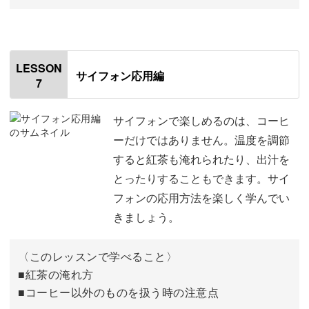
オープニング
00:00
はじめに
00:20
LESSON
サイフォン応用編
7
ペアリングについて
00:46
ケーキとのペアリング
01:27
サイフォンで楽しめるのは、コーヒ
ーだけではありません。温度を調節
和菓子とのペアリング
02:36
すると紅茶も淹れられたり、出汁を
とったりすることもできます。サイ
おわりに
03:22
フォンの応用方法を楽しく学んでい
きましょう。
〈このレッスンで学べること〉
■紅茶の淹れ方
■コーヒー以外のものを扱う時の注意点