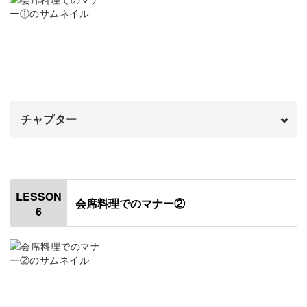
どれも今すぐに実践できる簡単なものばかり。
手皿について
02:16
しっかりと身につけて、お箸を正しく使える大人になりま
複数の料理を食べる順番
02:59
しょう♪
一口で食べれない場合
03:21
さまざまな場面で役立つマナーをご紹介
チャプター
食べ終わった器について
03:49
おわりに
オープニング
04:43
00:00
そして後半では、実際の会席料理を参考にしながらマナー
はじめに
00:20
LESSON
を学びます。
会席料理でのマナー②
6
会席料理と懐石料理について
00:45
複数の料理をどのような順番で頂けばいいのか、服装や姿
コース料理の順番
01:32
勢の注意すべき点はなにか……といった、会席料理のさま
服装について
03:38
ざまな場面に合わせた便利な知識をお伝えします。
席次について