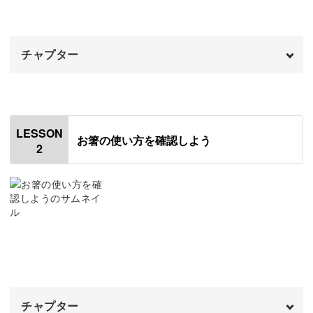
決して難しいものではありません！
チャプター
これからさまざまなマナーを学んでいくのですが、みなさ
まの中にはこんなふうに思われている方もいらっしゃるの
オープニング
00:00
ではないでしょうか？
はじめに
00:20
LESSON
お箸の使い方を確認しよう
2
マナーがなぜ大切か
01:03
「マナーと言うと、細かいルールがいちいち決まっていて
マナーを身につける利点
03:50
厳しいイメージ……」
普段からの食事で練習をする
05:21
「どうしてマナーを守らなきゃいけないんだろう？」
キットについて
05:48
おわりに
06:38
チャプター