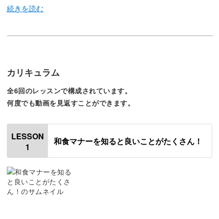
この講座では、会席料理を頂く際のマナーをお伝えしま
す。
カリキュラム
全6回のレッスンで構成されています。
何度でも動画を見返すことができます。
会席料理とは、冠婚葬祭や会食の場面などで楽しまれるコ
ース形式の日本料理のこと。
LESSON
和食マナーを知ると良いことがたくさん！
1
なかなか頂く機会のないお食事だからこそ、頂く際にはき
ちんとしたマナーを身につけておきたいですよね。
楽しく美味しく美しく、そして感謝してお食事を頂けるよ
うに、基本的なマナーを一緒に練習してまいりましょう。