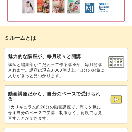
煮物について
06:09
お食事について
07:40
甘味について
08:46
ミルームとは
おわりに
09:50
魅力的な講座が、毎月続々と開講
講師と編集部がこだわって作る講座が、毎月開講
されます。講座は現在3,000件以上。自分のお気に
入りがきっと見つかります。
動画講座だから、自分のペースで受けられ
る
1カリキュラム約20分の動画講座で、周りを気に
せず自分のペースで受講。制限なく、何度でも見
直すことができます。