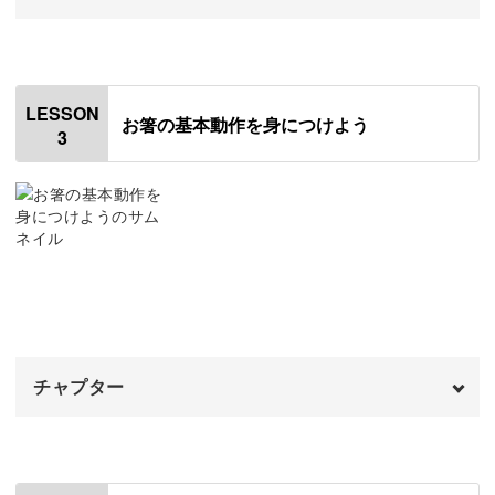
そんな方のために、本講座はまず「マナーとはなんなの
か」という基礎知識を学ぶところから始まります。
オープニング
00:00
はじめに
00:20
「堅苦しい、厳しい」というイメージを持たれがちなマナ
LESSON
お箸の基本動作を身につけよう
ー。
3
箸の持ち方
01:03
箸のNG例
ですが最初のレッスンをご覧いただければ、その印象がが
03:19
らっと変わることに違いありません。
キットのお箸の使い方
08:36
お箸の使い方を確認しよう
おわりに
10:20
そしてマナーの基本を学んだあとは、お箸の使い方につい
てレッスンします。
チャプター
オープニング
00:00
はじめに
00:20