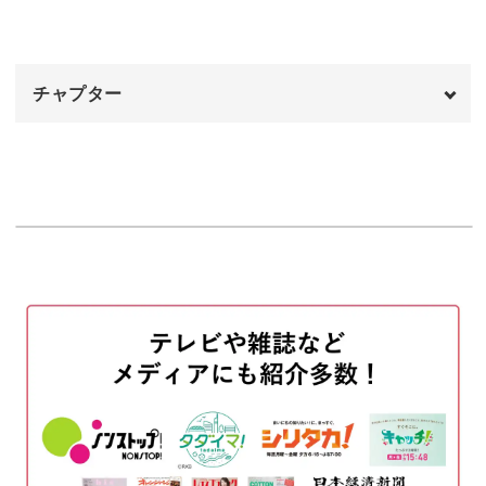
04:11
おわりに
04:42
さらに、各料理の頂き方についても一品ずつじっくりと解
チャプター
説しますよ。
オープニング
00:00
一通り学んでいただければ、これから先の会席料理の場で
はじめに
00:20
困ることはなくなるはずです。
先付けについて
01:00
前菜について
01:29
この講座でマナーを学び、会席料理の時間をもっと特別な
お椀について
02:10
ものにしましょう。
お造りについて
04:16
講座でお待ちしております♪
焼き物について
05:19