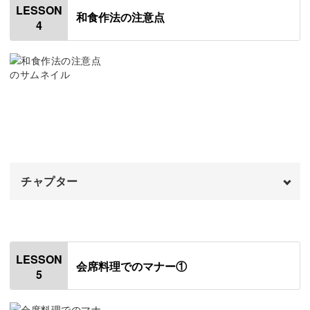
日本の食文化とは切っても切り離せない存在、それがお
LESSON
和食作法の注意点
4
箸。
箸の取り方と置き方
01:13
器の持ち方
02:05
その使い方が、日本料理を頂くうえでは重要になってきま
す。
器とお箸の持ち方
02:35
おわりに
03:51
ですが、お箸の正しい使い方を知っている人というのは、
チャプター
大人でも案外少ないもの。
オープニング
00:00
はじめに
00:20
LESSON
講座では、持ち方からやってはいけない行為まで、お箸の
会席料理でのマナー①
5
姿勢について
基本を解説します。
00:58
おしぼりの使い方
01:32