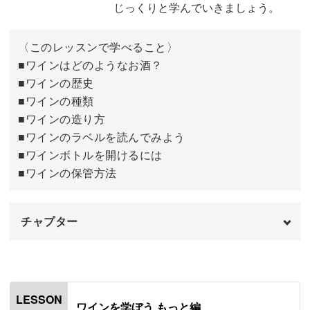
じっくりと学んでいきましょう。
今はコンビニでも様々なワインが取り扱われており、気軽
〈このレッスンで学べること〉
に買えるってご存じでしたか♪
■ワインはどのようなお酒？
■ワインの歴史
平日にふらっとコンビニに立ち寄って、ワインとそれに合
■ワインの種類
うちょっとしたお料理を楽しむ方法を、講座で詳しくご紹
■ワインの造り方
介していきます。
■ワインのラベルを読んでみよう
■ワインボトルを開けるには
コンビニで買えるくらい手軽なワインの楽しみ方を学ん
■ワインの保管方法
で、ぐっと身近なお酒として楽しんでいきましょう。
チャプター
オープニング
00:00
シーン別のペアリングが学べる
はじめに
00:20
LESSON
ワインをさらに美味しく・楽しくしてくれるのが「ペアリ
ワインを学ぼう もっと編