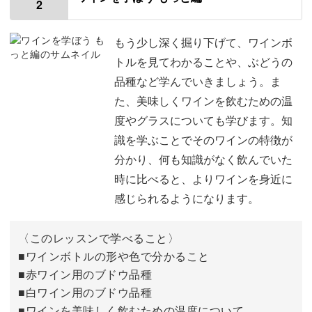
2
ワインについて
01:19
ング」です。
ワインの歴史
02:52
もう少し深く掘り下げて、ワインボ
ペアリングとは、相性の良いワインと料理の組み合わせの
トルを見てわかることや、ぶどうの
こと♪
ワインの種類
03:41
品種など学んでいきましょう。ま
た、美味しくワインを飲むための温
ワインの造り方
04:49
お互いが風味や味わいを引き立て合うことで、さらに美味
度やグラスについても学びます。知
しく感じられ、広く深いワインの世界の扉が開きます。
ワインのラベルを読んでみよう
07:40
識を学ぶことでそのワインの特徴が
分かり、何も知識がなく飲んでいた
ワインボトルを開けるには
10:07
時に比べると、よりワインを身近に
ワインの保管方法
感じられるようになります。
12:28
どんなワインとお料理をペアリングすれば良いのか、講座
ではシーン別に学んでいきます。
おわりに
13:47
〈このレッスンで学べること〉
■ワインボトルの形や色で分かること
・『ウィークデイに楽しむ編』
■赤ワイン用のブドウ品種
・『ウィークエンドに楽しむ編』
■白ワイン用のブドウ品種
・『ホームパーティー編』
■ワインを美味しく飲むための温度について