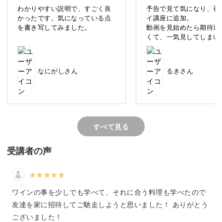
種類のワインがあるのか、またどのようなお料理と一緒に
わかりやすい説明で、すごく良
予告で見て気になり、初
楽しめば良いのかをご紹介していきます。
かったです。気になっている点
イ講座に追加。
を書き写してみました。
動画を見始めたら期待通
くて、一気見してしまい
ぜひ、ワインの世界に足を踏み入れて、楽しく学んでみま
た！
ワインもお手頃で通販な
しょう！
手に入りやすいもの、ペ
なにがしさん
るきさん
グのお料理も身近な食材
とできそうなのが嬉しい
講座をヒントにして、気
しみたいと思います。
ワインは楽しむもの！
すべて見る
ワインは、産地・品種・生産方法・熟成期間などによって
受講者の声
味わいが変わるので、どうしても「敷居が高い」「難し
い」などのイメージがあります。
ワインの事を少しでも学べて、それに合う料理も学べたので
様々な情報を把握して、好みの味を見つけたり、味の違い
友達を家に招待してご馳走しようと思いました！ ありがとう
を見分けたりするのが初心者には難しく感じるポイントで
ございました！