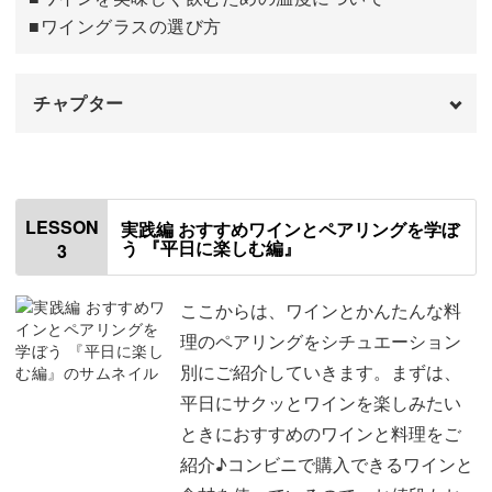
・『誕生日ディナー編』
■ワイングラスの選び方
ワインのペアリングを学べば、何でもない日常の日から特
チャプター
別な日まで、あなたの暮らしをもっと豊かにしてくれるで
しょう。
オープニング
00:00
はじめに
00:20
LESSON
実践編 おすすめワインとペアリングを学ぼ
う 『平日に楽しむ編』
3
ワインボトルの形
01:06
ブドウの品種
03:13
ここからは、ワインとかんたんな料
理のペアリングをシチュエーション
美味しく飲むための温度
08:28
別にご紹介していきます。まずは、
平日にサクッとワインを楽しみたい
ワイングラスの選び方
10:38
ときにおすすめのワインと料理をご
おわりに
11:57
紹介♪コンビニで購入できるワインと