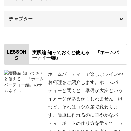
チャプター
オープニング
00:00
はじめに
00:20
LESSON
実践編 知っておくと使える！ 『ホームパ
ーティー編』
5
ワインの紹介
01:13
イチゴとビーツのサラダ
02:25
ホームパーティーで楽しむワインや
お料理をご紹介します。ホームパー
桜のソース
04:20
ティーと聞くと、準備が大変という
イメージがあるかもしれません。け
鰻のお寿司
04:54
れど、それはコツ次第で変わりま
ワインの開け方
06:51
す。簡単に作れるのに華やかなパー
ティーボードの作り方を学んで、ワ
ペアリングについて
08:45