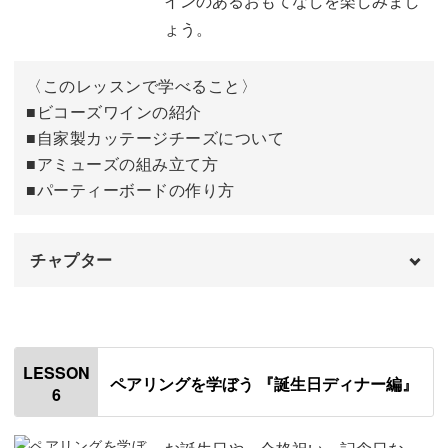
インのあるおもてなしを楽しみまし
おわりに
ょう。
11:34
〈このレッスンで学べること〉
■ビコーズワインの紹介
■自家製カッテージチーズについて
■アミューズの組み立て方
■パーティーボードの作り方
チャプター
オープニング
00:00
はじめに
00:20
LESSON
ペアリングを学ぼう 『誕生日ディナー編』
6
ワインの紹介
00:54
自家製カッテージチーズ
02:15