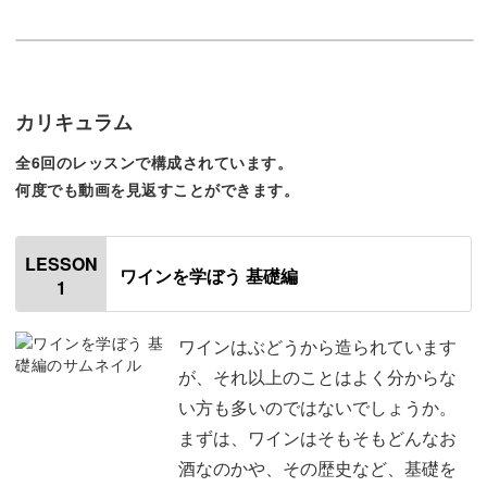
今回の講座は、これからワインを楽しみたい方に向けた内
容なので、初心者さんが安心して学べるのも嬉しいポイン
トです◎
カリキュラム
難しく語られがちなワインですが、この講座なら楽しく学
べますよ。
全6回のレッスンで構成されています。
何度でも動画を見返すことができます。
LESSON
ワインを学ぼう 基礎編
ワインをカジュアルに楽しめる
1
ワインはぶどうから造られています
「ワインは高級なお酒」「特別な日に飲むもの」というイ
が、それ以上のことはよく分からな
メージもありますが、もっとカジュアルに気軽に楽しんで
い方も多いのではないでしょうか。
大丈夫！
まずは、ワインはそもそもどんなお
酒なのかや、その歴史など、基礎を