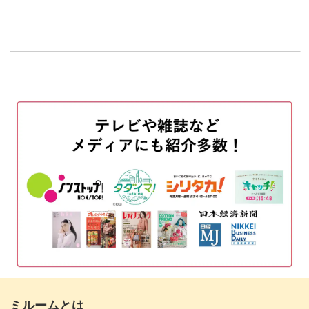
オープニング
00:00
はじめに
00:20
南アフリカワインとは
01:08
いちごソース
02:21
いちごとホタテのアミューズサラダ
03:08
豚肉のサルティンボッカ風
04:14
いちごリゾット
06:21
スパークリングワインの紹介
08:01
おわりに
09:37
ミルームとは