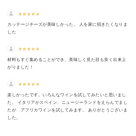
すよね。
カッテージチーズが美味しかった。 人を家に招きたくなりま
した
基礎知識は確かに大切なのですが、決してテストで点を獲
るために覚えたり、ワイン通の会話に入るためだけに覚え
たりするものではありません。
材料もすぐ集めることができ、美味しく見た目も良く出来上
がりました！
ワインに関する知識は、全てあなた自身がさらにワインを
楽しむためのものです。
楽しかったです。いろんなワインを試してみたいと思いまし
た。 イタリアかスペイン、ニュージーランドをえらんでまし
たが アフリカワインを試してみます。 ありがとうございま
知識が無くてもワインは飲めますが、その奥深さや楽しさ
した。
は知識があってこそ♪