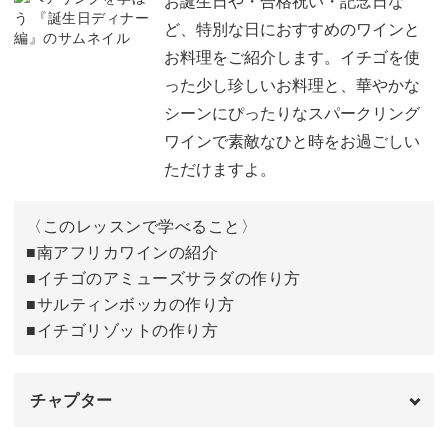
お誕生日や・合格祝い・記念日な
ど、特別な日におすすめのワインと
フルーツとカッテージチーズのアミューズ
02:59
お料理をご紹介します。イチゴを使
った少し珍しいお料理と、華やかな
パーティーボード
04:46
シーンにぴったりなスパークリング
テーブルセッティング
07:49
ワインで素敵なひと時をお過ごしい
ただけますよ。
おわりに
09:20
〈このレッスンで学べること〉
■南アフリカワインの紹介
■イチゴのアミューズサラダの作り方
■サルティンボッカの作り方
■イチゴリゾットの作り方
チャプター