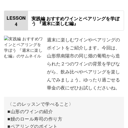
00:00
はじめに
00:20
LESSON
実践編 おすすめワインとペアリングを学ぼ
う 『週末に楽しむ編』
4
ワインの紹介
01:07
使用材料
02:20
週末に楽しむワインやペアリングの
ポイントをご紹介します。今回は、
炊き込みご飯を炊く
03:19
山形県南陽市の同じ畑の葡萄から造
られた２つのワインの背景を学びな
炊き込みご飯をお皿に盛り付ける
05:40
がら、飲み比べやペアリングを楽し
タコわさびとポテトサラダを盛り付ける
07:03
んでみましょう。ゆったり過ごせる
華金の夜にぜひお試しくださいね。
ワインのアレンジ
09:46
ワインの選び方
11:43
〈このレッスンで学べること〉
■山形のワインの紹介
おわりに
12:58
■鰻のロール寿司の作り方
■ペアリングのポイント