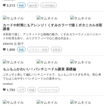
2,213
初級
編み物
かぎ針編み
カードや封筒にもアレンジ！くすみカラーで描くボタニカル水彩
講座
水彩画で描く、アンティークな植物の魅力。くすみカラーでメッセージカー
ドや封筒を彩り、カリグラフィーで心に残る作品を。
attache 辻 順子
1,900
初級
イラスト・絵画
水彩画
もふもふかわいい！パンチニードル講座 基礎編
ぷすぷすと刺して編むパンチニードルで、もふもふのうさぎを作る。初心者
でもはじめやすいパンチニードルの基本から。
mmfum
1,793
入門
刺繍
パンチニードル