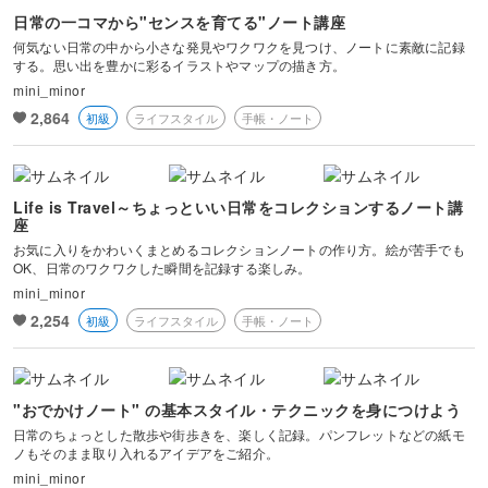
日常の一コマから"センスを育てる"ノート講座
何気ない日常の中から小さな発見やワクワクを見つけ、ノートに素敵に記録
する。思い出を豊かに彩るイラストやマップの描き方。
mini_minor
2,864
初級
ライフスタイル
手帳・ノート
Life is Travel～ちょっといい日常をコレクションするノート講
座
お気に入りをかわいくまとめるコレクションノートの作り方。絵が苦手でも
OK、日常のワクワクした瞬間を記録する楽しみ。
mini_minor
2,254
初級
ライフスタイル
手帳・ノート
"おでかけノート" の基本スタイル・テクニックを身につけよう
日常のちょっとした散歩や街歩きを、楽しく記録。パンフレットなどの紙モ
ノもそのまま取り入れるアイデアをご紹介。
mini_minor