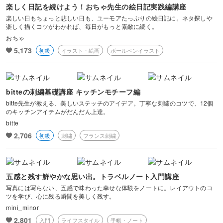
楽しく日記を続けよう！おちゃ先生の絵日記実践編講座
楽しい日もちょっと悲しい日も、ユーモアたっぷりの絵日記に。ネタ探しや
楽しく描くコツがわかれば、毎日がもっと素敵に続く。
おちゃ
5,173
初級
イラスト・絵画
ボールペンイラスト
bitteの刺繍基礎講座 キッチンモチーフ編
bitte先生が教える、美しいステッチのアイデア。丁寧な刺繍のコツで、12個
のキッチンアイテムがだんだん上達。
bitte
2,706
初級
刺繍
フランス刺繍
五感と残す鮮やかな思い出。トラベルノート入門講座
写真には写らない、五感で味わった幸せな体験をノートに。レイアウトのコ
ツを学び、心に残る瞬間を美しく残す。
mini_minor
2,801
入門
ライフスタイル
手帳・ノート