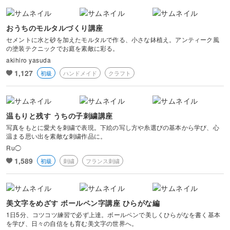
おうちのモルタルづくり講座
セメントに水と砂を加えたモルタルで作る、小さな鉢植え。アンティーク風
の塗装テクニックでお庭を素敵に彩る。
akihiro yasuda
1,127
初級
ハンドメイド
クラフト
温もりと残す うちの子刺繍講座
写真をもとに愛犬を刺繍で表現。下絵の写し方や糸選びの基本から学び、心
温まる思い出を素敵な刺繍作品に。
Ru◯
1,589
初級
刺繍
フランス刺繍
美文字をめざす ボールペン字講座 ひらがな編
1日5分、コツコツ練習で必ず上達。ボールペンで美しくひらがなを書く基本
を学び、日々の自信をも育む美文字の世界へ。