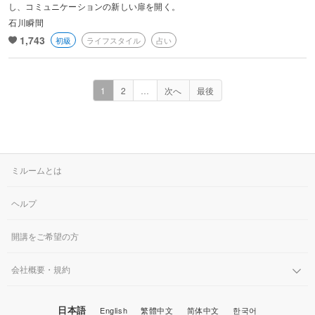
し、コミュニケーションの新しい扉を開く。
石川瞬間
1,743
初級
ライフスタイル
占い
1
2
…
次へ
最後
ミルームとは
ヘルプ
開講をご希望の方
会社概要・規約
日本語
English
繁體中文
简体中文
한국어