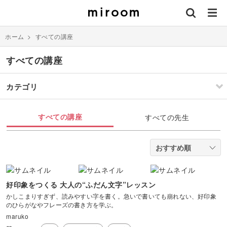
ホーム
>
すべての講座
すべての講座
カテゴリ
刺繍
編み物
すべての講座
すべての先生
ソーイング
イラスト・絵画
すべて
すべて
伝統刺繍
棒針編み
ミニチュア・クレイ
ドール
すべて
すべて
クラフト
好印象をつくる 大人の“ふだん文字”レッスン
かしこまりすぎず、読みやすい字を書く。急いで書いても崩れない、好印象
その他刺繍
かぎ針編み
のひらがなやフレーズの書き方を学ぶ。
パッチワーク
デッサン
ネイル
アクセサリー
すべて
すべて
maruko
パンチニードル
レース編み