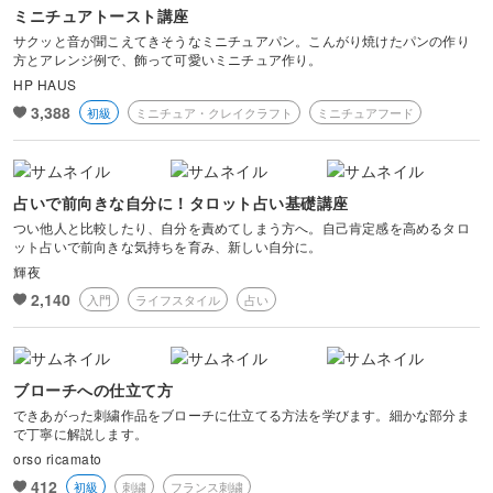
ミニチュアトースト講座
サクッと音が聞こえてきそうなミニチュアパン。こんがり焼けたパンの作り
方とアレンジ例で、飾って可愛いミニチュア作り。
HP HAUS
3,388
初級
ミニチュア・クレイクラフト
ミニチュアフード
占いで前向きな自分に！タロット占い基礎講座
つい他人と比較したり、自分を責めてしまう方へ。自己肯定感を高めるタロ
ット占いで前向きな気持ちを育み、新しい自分に。
輝夜
2,140
入門
ライフスタイル
占い
ブローチへの仕立て方
できあがった刺繍作品をブローチに仕立てる方法を学びます。細かな部分ま
で丁寧に解説します。
orso ricamato
412
初級
刺繍
フランス刺繍