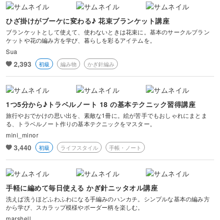
ひざ掛けがブーケに変わる♪ 花束ブランケット講座
ブランケットとして使えて、使わないときは花束に。基本のサークルブラン
ケットや花の編み方を学び、暮らしを彩るアイテムを。
Sua
2,393
初級
編み物
かぎ針編み
1つ5分から♪トラベルノート 18 の基本テクニック習得講座
旅行やおでかけの思い出を、素敵な1冊に。絵が苦手でもおしゃれにまとま
る、トラベルノート作りの基本テクニックをマスター。
mini_minor
3,440
初級
ライフスタイル
手帳・ノート
手軽に編めて毎日使える かぎ針ニッタオル講座
洗えば洗うほどふわふわになる手編みのハンカチ。シンプルな基本の編み方
から学び、スカラップ模様やボーダー柄を楽しむ。
marshell