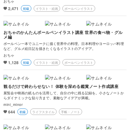
おちゃ
2,471
初級
イラスト・絵画
ボールペンイラスト
おちゃのかんたんボールペンイラスト講座 世界の食べ物・グル
メ編
ボールペン一本でユニークに描く世界中の料理。日本料理やヨーロッパ料理
など、グルメ絵日記を描きたくなるイラストのアイデア。
おちゃ
1,128
初級
イラスト・絵画
ボールペンイラスト
観るだけで終わらせない！ 体験を深める鑑賞ノート作成講座
展覧会や映画の紙ものを活用して、自分の中に残る記録を。小さなノートか
らダイナミックな貼り方まで、素敵なアイデアが満載。
mini_minor
644
初級
ライフスタイル
手帳・ノート