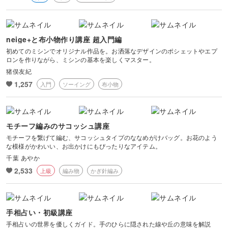
neige+と布小物作り講座 超入門編
初めてのミシンでオリジナル作品を。お洒落なデザインのポシェットやエプ
ロンを作りながら、ミシンの基本を楽しくマスター。
猪俣友紀
1,257
入門
ソーイング
布小物
モチーフ編みのサコッシュ講座
モチーフを繋げて編む、サコッシュタイプのななめがけバッグ。お花のよう
な模様がかわいい、お出かけにもぴったりなアイテム。
千葉 あやか
2,533
上級
編み物
かぎ針編み
手相占い・初級講座
手相占いの世界を優しくガイド。手のひらに隠された線や丘の意味を解説