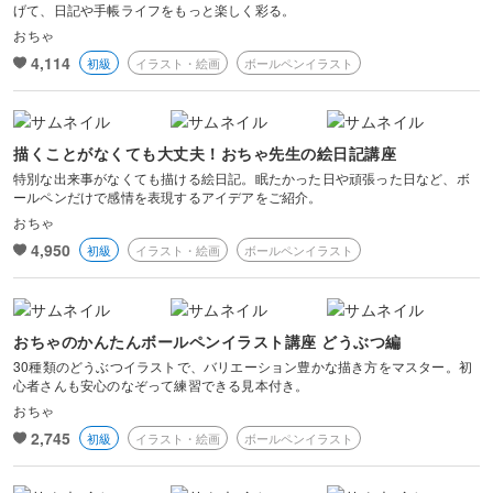
げて、日記や手帳ライフをもっと楽しく彩る。
おちゃ
4,114
初級
イラスト・絵画
ボールペンイラスト
描くことがなくても大丈夫！おちゃ先生の絵日記講座
特別な出来事がなくても描ける絵日記。眠たかった日や頑張った日など、ボ
ールペンだけで感情を表現するアイデアをご紹介。
おちゃ
4,950
初級
イラスト・絵画
ボールペンイラスト
おちゃのかんたんボールペンイラスト講座 どうぶつ編
30種類のどうぶつイラストで、バリエーション豊かな描き方をマスター。初
心者さんも安心のなぞって練習できる見本付き。
おちゃ
2,745
初級
イラスト・絵画
ボールペンイラスト