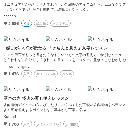
ミニチュアだからたくさん作れる、かご編みのアイテムたち。エコなクラフ
トバンドを使ったかぎ針編みで、環境にもやさしく。
cocochi
2,686
初級
編み物
あみぐるみ
“感じがいい”が伝わる 「きちんと見え」文字レッスン
メモや伝言がもっと書きたくなる、いつもの文字の整え方。特別なルールに
とらわれず、自分らしくきれいに書くコツをマスター。監修：しなおかりお
miroom original
1,476
入門
書道・ペン字
ペン字
基本のき 多肉の寄せ植えレッスン
多肉植物デビューの方にぴったり。ぷくぷくした可愛い多肉植物をバランス
よく寄せ植えするポイントを、基本から丁寧に学ぶ。
Kurumi
1,768
入門
ライフスタイル
多肉植物