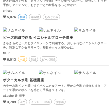
かぎ針編みで作る、カラフルで美味しそうな食べものたち。愛情のこもった
韓国キャンドル
パン
ブランディング
手作りアイテムで、おままごとの世界をもっと豊かに。
日本画
カメラその他
カルトナージュ
水引
chicco
金継ぎ
ヨガ
アロマキャンドル
洋菓子
EC・集客
5,076
初級
編み物
あみぐるみ
カメラ基礎
レザークラフト
フラワーアレンジメント
サシェ
和菓子
Webデザイン
画像編集ツール
消しゴムはんこ
ビーズ刺繍で作る イニシャルブローチ講座
手帳・ノート
料理
きらきらのビーズとダイヤレーンで刺繍する、おしゃれなイニシャルブロー
ボケ・丸ボケ
チ。特別なアクセサリーで、毎日をもっと華やかに。
クラフト
アロマ・ハーブ
fleuri
構図
6,013
中級
刺繍
ビーズ刺繍
ぬいぐるみ
パーソナルカラー
光・ライティング
暮らし
ボタニカル水彩 基礎講座
風景・スナップ
カラー水彩ペンと筆で描くボタニカルアート。豊かな色彩で植物を描き、ア
ートで季節の移ろいを感じる手描きライフを。
物撮り・テーブルフォト
attache 辻 順子
3,789
入門
イラスト・絵画
水彩画
ポートレート