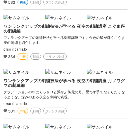
582
初級
刺繍
フランス刺繍
ワンランクアップの刺繍技法が学べる 夜空の刺繍講座 こぐま座
の刺繍編
ワンランクアップの刺繍技法が学べる刺繍講座です。金色の星が輝くこぐま
座の刺繍を紹介します。
orso ricamato
334
中級
刺繍
フランス刺繍
ワンランクアップの刺繍技法が学べる 夜空の刺繍講座 月ノワグ
マの刺繍編
グラデーションの中にくっきりと浮かぶ胸元の月。思わず手でなぞりたくな
るような、深みのある夜空を刺繍で表現。
orso ricamato
501
中級
刺繍
フランス刺繍