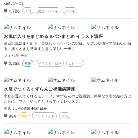
kadu(かづ)
1,726
入門
書道・ペン字
ペン字
お気に入りをまとめる #パンまとめ イラスト講座
絵日記風にまとめる、美味しかったパンの記録。リアルな描写で味わいが蘇
る、描くときも見返すときも楽しい一冊に。
マエバラ チカ
2,258
初級
イラスト・絵画
コピック
水引でつくるすずらんご祝儀袋講座
幸せを運んでくれるモチーフ、すずらんのご祝儀袋。簡単な水引の結び方と
ともに、マナーやしきたりも学べるレッスン。
みめよい祝儀袋-Nanase-
994
中級
ハンドメイド
水引