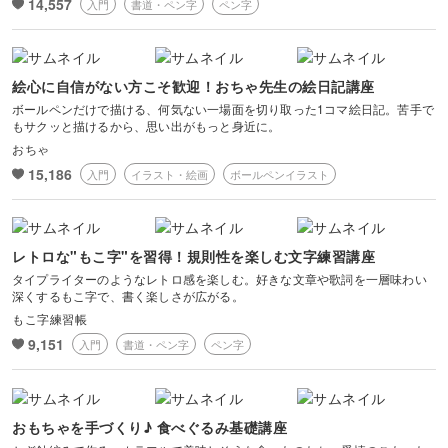
14,557
入門
書道・ペン字
ペン字
布小物
ボールペンイラスト
フェイクスイーツ
ドール服
カリグラフィー・レ
キャンドル
すべて
すべて
タリング
刺し子
マクラメ
和裁
アクリル絵の具
ミニチュアフード
ドールハウス
絵心に自信がない方こそ歓迎！おちゃ先生の絵日記講座
ネイル検定
プラバンアクセサリー
絵付け・ペインティ
書道・ペン字
クロスステッチ
クラフトバンド
すべて
すべて
ング
ボールペンだけで描ける、何気ない一場面を切り取った1コマ絵日記。苦手で
洋裁
アルコールインクアート
もサクッと描けるから、思い出がもっと身近に。
ミニチュア雑貨
スカルプネイル
クレイ
おちゃ
オートクチュール刺繍
あみぐるみ
キャンドルホルダー
カリグラフィー
ペーパークラフト
ハンドメイド
コピック
すべて
すべて
15,186
入門
イラスト・絵画
ボールペンイラスト
ネイルケア
レジンアクセサリー
リボン刺繍
マーブルキャンドル
レタリング
パステルアート
ポーセラーツ
ペン字
ライフスタイル
フィットネス
すべて
すべて
ジェルネイル
ワイヤーアクセサリー
ビーズ刺繍
スイーツキャンドル
レトロな"もこ字"を習得！規則性を楽しむ文字練習講座
色鉛筆
トールペイント
筆文字
タイプライターのようなレトロ感を楽しむ。好きな文章や歌詞を一層味わい
ペーパーアート
石鹸作り
クッキング
ビジネス
ビーズアクセサリー
すべて
すべて
深くするもこ字で、書く楽しさが広がる。
フランス刺繍
ソイキャンドル
油絵
上絵付け
もこ字練習帳
切り絵
羊毛フェルト
9,151
整理収納・片付け
フィットネス
入門
書道・ペン字
ペン字
カメラ・写真
ソウタシエ
ジェルキャンドル
すべて
すべて
水彩画
ラッピング
カービング
多肉植物
ダンス
ボタニカルキャンドル
アイシングクッキー
マネー
デジタルイラスト
すべて
おもちゃを手づくり♪ 食べぐるみ基礎講座
折り紙
つまみ細工
占い
ピラティス