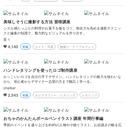
美味しそうに撮影する方法 習得講座
シズル感たっぷりの料理やお菓子を撮るコツ。発信力を高める撮影テクニッ
クと編集の知識で、魅力的なビジュアルを作り出す。
茶々
4,140
初級
カメラ・写真
物撮り・テーブルフォト
ハンドレタリングを使ったロゴ制作講座
かっこいいロゴを自分の手でデザイン。ハンドレタリングの魅力を味わいな
がら、初心者からデザイナー志望の方まで幅広く学べる。
chalker
2,543
初級
カリグラフィー・レタリング
レタリング
おちゃのかんたんボールペンイラスト講座 年間行事編
季節のイベントを盛り上げる約40の人物や小物イラスト。お絵描きの幅を広