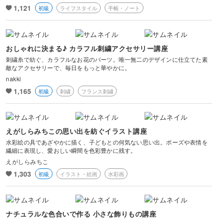
1,121
初級
ライフスタイル
手帳・ノート
おしゃれに決まる♪ カラフル刺繍アクセサリー講座
刺繍糸で紡ぐ、カラフルなお花のパーツ。唯一無二のデザインに仕立てた素
敵なアクセサリーで、毎日をもっと華やかに。
nakki
1,165
初級
刺繍
フランス刺繍
えがしらみちこの思い出を紡ぐイラスト講座
水彩絵の具であざやかに描く、子どもとの何気ない思い出。ポーズや表情を
繊細に表現し、愛おしい瞬間を色彩豊かに残す。
えがしらみちこ
1,303
初級
イラスト・絵画
水彩画
ナチュラルな色合いで作る 小さな飾りもの講座