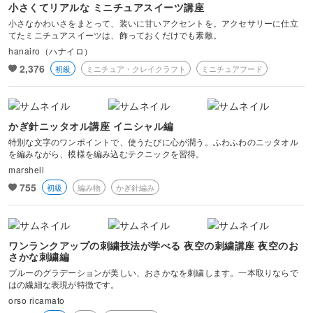
小さくてリアルな ミニチュアスイーツ講座
小さなかわいさをまとって、装いに甘いアクセントを。アクセサリーに仕立
てたミニチュアスイーツは、飾っておくだけでも素敵。
hanairo（ハナイロ）
2,376
初級
ミニチュア・クレイクラフト
ミニチュアフード
かぎ針ニッタオル講座 イニシャル編
特別な文字のワンポイントで、使うたびに心が潤う。ふわふわのニッタオル
を編みながら、模様を編み込むテクニックを習得。
marshell
755
初級
編み物
かぎ針編み
ワンランクアップの刺繍技法が学べる 夜空の刺繍講座 夜空のお
さかな刺繍編
ブルーのグラデーションが美しい、おさかなを刺繍します。一本取りならで
はの繊細な表現が特徴です。
orso ricamato