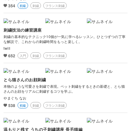
354
初級
刺繍
フランス刺繍
刺繍技法の練習講座
刺繍の基本的なテクニック10個が一気に学べるレッスン。ひとつずつの丁寧
な解説で、これからの刺繍時間をもっと楽しく。
twill
652
入門
刺繍
フランス刺繍
とら猫さんのお顔刺繍
本物のような可愛さを刺繍で表現。ペット刺繍をするときの基礎と、とら猫
さんのお顔をリアルに刺繍するコツを学ぶ。
やまぐち なお
538
初級
刺繍
フランス刺繍
温もりと残す うちの子刺繍講座 長毛猫編