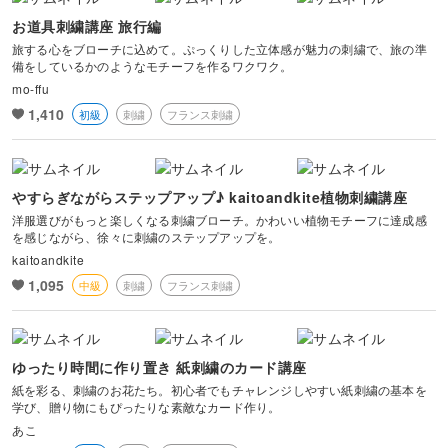
お道具刺繍講座 旅行編
旅する心をブローチに込めて。ぷっくりした立体感が魅力の刺繍で、旅の準
備をしているかのようなモチーフを作るワクワク。
mo-ffu
1,410
初級
刺繍
フランス刺繍
やすらぎながらステップアップ♪ kaitoandkite植物刺繍講座
洋服選びがもっと楽しくなる刺繍ブローチ。かわいい植物モチーフに達成感
を感じながら、徐々に刺繍のステップアップを。
kaitoandkite
1,095
中級
刺繍
フランス刺繍
ゆったり時間に作り置き 紙刺繍のカード講座
紙を彩る、刺繍のお花たち。初心者でもチャレンジしやすい紙刺繍の基本を
学び、贈り物にもぴったりな素敵なカード作り。
あこ