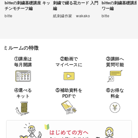
bitteの刺繍基礎講座 キッ
刺繍で綴る花カード 入門
bitteの刺繍基礎講座
チンモチーフ編
編
ワー編
伝統刺繍
棒針編み
ミニチュア・クレイ
ドール
すべて
すべて
クラフト
bitte
紙刺繍作家 wakako
bitte
その他刺繍
かぎ針編み
パッチワーク
デッサン
ネイル
アクセサリー
すべて
すべて
パンチニードル
レース編み
布小物
ボールペンイラスト
ミルームの特徴
フェイクスイーツ
ドール服
カリグラフィー・レ
キャンドル
すべて
すべて
タリング
刺し子
マクラメ
①講座は
②動画で
③講師へ
和裁
アクリル絵の具
毎月開講
マイペースに
質問可能
ミニチュアフード
ドールハウス
ネイル検定
プラバンアクセサリー
絵付け・ペインティ
書道・ペン字
クロスステッチ
クラフトバンド
すべて
すべて
ング
洋裁
アルコールインクアート
ミニチュア雑貨
スカルプネイル
クレイ
オートクチュール刺繍
あみぐるみ
キャンドルホルダー
カリグラフィー
④選べる
⑤補助資料を
⑥お得な
ペーパークラフト
ハンドメイド
コピック
すべて
すべて
キット
PDFで
料金
ネイルケア
レジンアクセサリー
リボン刺繍
マーブルキャンドル
レタリング
パステルアート
ポーセラーツ
ペン字
ライフスタイル
フィットネス
すべて
すべて
ジェルネイル
ワイヤーアクセサリー
ビーズ刺繍
スイーツキャンドル
色鉛筆
トールペイント
筆文字
ペーパーアート
石鹸作り
クッキング
ビジネス
ビーズアクセサリー
すべて
すべて
フランス刺繍
ソイキャンドル