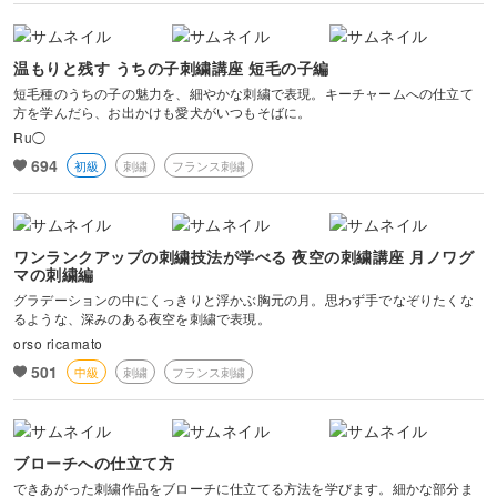
温もりと残す うちの子刺繍講座 短毛の子編
短毛種のうちの子の魅力を、細やかな刺繍で表現。キーチャームへの仕立て
方を学んだら、お出かけも愛犬がいつもそばに。
Ru◯
694
初級
刺繍
フランス刺繍
ワンランクアップの刺繍技法が学べる 夜空の刺繍講座 月ノワグ
マの刺繍編
グラデーションの中にくっきりと浮かぶ胸元の月。思わず手でなぞりたくな
るような、深みのある夜空を刺繍で表現。
orso ricamato
501
中級
刺繍
フランス刺繍
ブローチへの仕立て方
できあがった刺繍作品をブローチに仕立てる方法を学びます。細かな部分ま