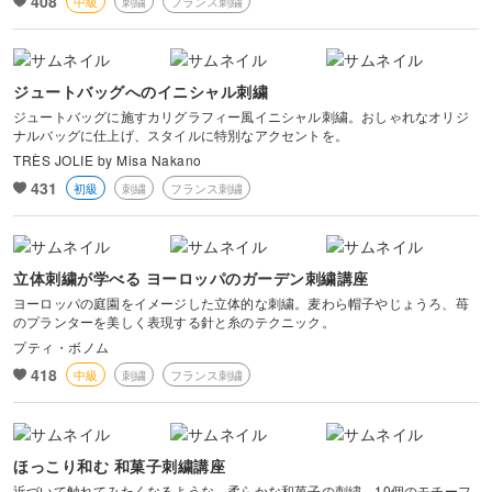
408
中級
刺繍
フランス刺繍
ジュートバッグへのイニシャル刺繍
ジュートバッグに施すカリグラフィー風イニシャル刺繍。おしゃれなオリジ
ナルバッグに仕上げ、スタイルに特別なアクセントを。
TRÈS JOLIE by Misa Nakano
431
初級
刺繍
フランス刺繍
立体刺繍が学べる ヨーロッパのガーデン刺繍講座
ヨーロッパの庭園をイメージした立体的な刺繍。麦わら帽子やじょうろ、苺
のプランターを美しく表現する針と糸のテクニック。
プティ・ボノム
418
中級
刺繍
フランス刺繍
ほっこり和む 和菓子刺繍講座
近づいて触れてみたくなるような、柔らかな和菓子の刺繍。10個のモチーフ