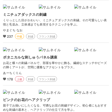
ミニチュアダックスの刺繍
くりっとした目がかわいい、ミニチュアダックスの刺繍。その可愛らしい表
情と毛並み、立体感までも表現するテクニックを学ぶ。
やまぐち なお
237
中級
刺繍
フランス刺繍
ボタニカルな刺しゅうパネル講座
お花と蝶々の刺繍パネルで、部屋を華やかに飾る。繊細なステッチやビーズ
の輝くアートが、空間に優雅なアクセントをプラス。
あーちくりん
178
上級
刺繍
フランス刺繍
ピンクのお花のヘアクリップ
親子でお揃いにしたくなる、可憐なお花の刺繍デザイン。初心者にもおすす
めな刺繍の基本と、ヘアクリップの仕立て方を学ぶ。