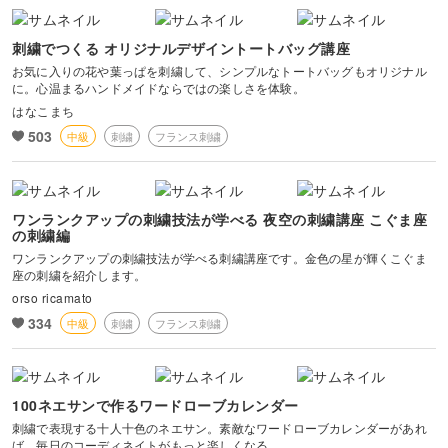
刺繍でつくる オリジナルデザイントートバッグ講座
お気に入りの花や葉っぱを刺繍して、シンプルなトートバッグもオリジナル
に。心温まるハンドメイドならではの楽しさを体験。
はなこまち
503
中級
刺繍
フランス刺繍
ワンランクアップの刺繍技法が学べる 夜空の刺繍講座 こぐま座
の刺繍編
ワンランクアップの刺繍技法が学べる刺繍講座です。金色の星が輝くこぐま
座の刺繍を紹介します。
orso ricamato
334
中級
刺繍
フランス刺繍
100ネエサンで作るワードローブカレンダー
刺繍で表現する十人十色のネエサン。素敵なワードローブカレンダーがあれ
ば、毎日のコーディネイトがもっと楽しくなる。