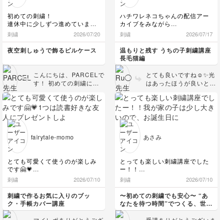
これから長くお使いいた
だけたらとっても嬉しく
初めての刺繍！
ハチワレネコちゃんの配信アー
思います！ もし材料が
連休中に少しずつ進めていま
カイブをみながら
ちょっと余ってました
す。
ついに刺繍ができました
刺繍
2026/07/20
刺繍
2026/07/17
ら、何か他の小物に縫い
綺麗な糸で作れて楽しい！
付けてみるなどたくさん
地元の公園にいた食いしん坊の
夜空刺しゅうで飾るピルケース
温もりと残す うちの子刺繍講座
楽しんでくださいね。
ママです
長毛猫編
(誰のママかはわかりませんが
それでは今後もキラキラ
そう呼ばれてます😸)
を堪能していただけます
こんにちは、PARCELで
とても良いですね☺️✨光
ように…！
す！ 初めての刺繍にこ
はあったほうが良いと思
外ネコちゃんなのでワイルドな
ちらの講座を選んでいた
います🌷全体的な毛流れ
感じになるように
だきとっても光栄です。
も自然ですし、目の光も
そしてちょっと汚れた感じを意
三日月のラメ糸刺繍、き
この感じで小さめに入れ
識しました
れいにさしてくださっ
ていただいてばっちりで
て…なんてお上手！ 引
す！
ネコの黒目が細くなっていると
き続きビーズや仕立て
きも
fairytale-momo
あさみ
も、キラキラを思う存分
光の点は黒目に入れるのでいい
でしょうか？
楽しんで取り組まれてく
狭かったので光の点も小さくな
ださい！
とても可愛くて使うのが楽しみ
とっても楽しい刺繍講座でした
りました
です🤗💗
ー！！
1つは読書好きな友人にプレゼ
我が家の子は少し大きいので、
刺繍
2026/07/10
刺繍
2026/07/10
ントしようと思います🎁
お誕生日にプレゼントするつも
りです！
刺繍で作るお気に入りのブッ
〜初めての刺繍でも安心〜 “あ
これから、家族との記念撮影な
ク・手帳カバー講座
なたを待つ時間”でつくる、世界
どにも
でひとつの命名書講座
この素敵な作品を添えていきた
マイレポありがとうござ
受講ありがとうございま