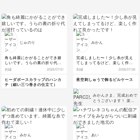
じゅのり
みかん
角も綺麗にかがることができ嬉
完成しました〜！少し糸が見え
しいです。うらの裏の折り代が
てしまってるけど、楽しく作れ
波打っているのは つらないよ
て良かったです！
刺繍
2026/07/31
刺繍
2026/07/26
う もっと糸こきをした方が良
途中で先生に質問して丁寧に答
かったのでしょうか？
えてくださったので失敗もリカ
ヒーダボースカラップのハンカ
夜空刺しゅうで飾るピルケース
バリーできました！ありがとう
チ（細い三つ巻きの仕立て）
ございました！！
使うのが楽しみです！
みかんさま、完成おめで
とうございます！ 楽し
んで取り組んでいただけ
て、疑問を真摯に教えて
くださって、それをふま
えてしっかり作り上げて
くださったことに大大大
感謝です。 しっかり裏
みかん
あい
糸処理もしていただき、