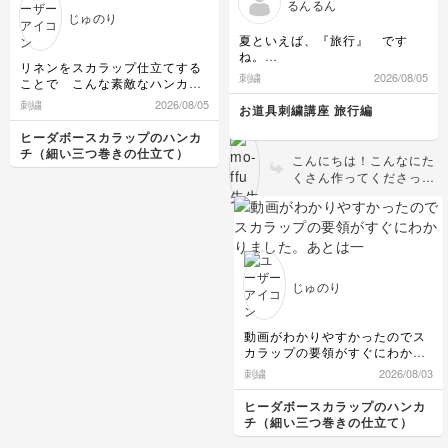
るんるん
じゅのり
夏といえば、『旅行』 です
ね。
リネンをスカラップ仕立てする
カバン、カメラ、靴
刺繍
2026/08/05
ことで こんな素敵なハンカチ
なんとか可愛くできました。
ができ感動しています。
刺繍
2026/08/05
お道具刺繍講座 旅行編
刺繍を入れたら さらに特別な
一枚になりますね❗️
ヒーダボースカラップのハンカ
チ（細い三つ巻きの仕立て）
こんにちは！こんなにた
くさん作ってくださって
ありがとうございます😊
カメラの花、黄色にして
もとてもかわいいです
ね！ 特に、旅行鞄の縁
縫いがとてもキレイだと
思いました。 夏のご旅
じゅのり
行の際に、ぜひ付けてお
出かけください☺️
動画がわかりやすかったのでス
カラップの要領がすぐにわかり
ました。あとは一定のリズムで
刺繍
2026/08/03
同じようにさせるよう練習した
いです。
ヒーダボースカラップのハンカ
チ（細い三つ巻きの仕立て）