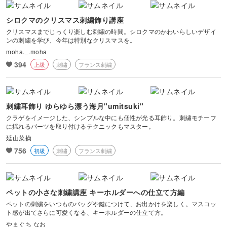
シロクマのクリスマス刺繍飾り講座
クリスマスまでじっくり楽しむ刺繍の時間。シロクマのかわいらしいデザイ
ンの刺繍を学び、今年は特別なクリスマスを。
moha._.moha
394
上級
刺繍
フランス刺繍
刺繍耳飾り ゆらゆら漂う海月"umitsuki"
クラゲをイメージした、シンプルな中にも個性が光る耳飾り。刺繍モチーフ
に揺れるパーツを取り付けるテクニックもマスター。
延山菜摘
756
初級
刺繍
フランス刺繍
ペットの小さな刺繍講座 キーホルダーへの仕立て方編
ペットの刺繍をいつものバッグや鍵につけて、お出かけを楽しく。マスコッ
ト感が出てさらに可愛くなる、キーホルダーの仕立て方。
やまぐち なお