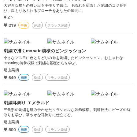
大好きな猫との思い出を手作りで形に。毛流れを意識した刺繍のコツを学
び、温もりあふれるブローチをあなたの胸元に。
Ru◯
219
中級
刺繍
フランス刺繍
刺繍で描くmosaic模様のピンクッション
小さなマス目に色とりどりの糸を刺繍したピンクッション。おしゃれな
mosaicの装飾模様で刺繍を基礎からを学ぶ。
延山菜摘
649
初級
刺繍
フランス刺繍
刺繍耳飾り エメラルド
三角形の刺繍を組み合わせたクラシカルな装飾模様。刺繍技法にビーズの縁
取りも学び、華やかな耳飾りに仕立てる。
延山菜摘
500
初級
刺繍
フランス刺繍