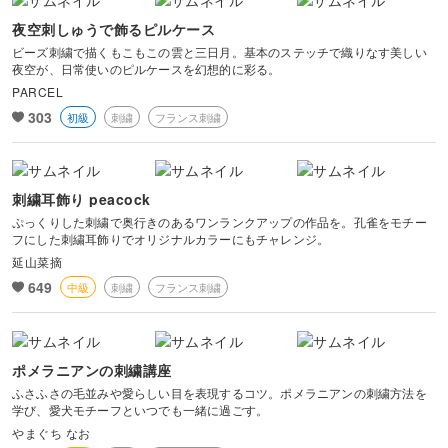
夜空刺しゅうで飾るピルケース
ビーズ刺繍で描くもこもこの雲と三日月。基本のステッチで織りなす美しい
夜空が、日常使いのピルケースを幻想的に彩る。
PARCEL
303
初級
刺繍
フランス刺繍
刺繍耳飾り peacock
ぷっくりした刺繍で奥行きのあるワンランクアップの作品を。孔雀をモチー
フにした刺繍耳飾りでオリジナルカラーにもチャレンジ。
延山菜摘
649
中級
刺繍
フランス刺繍
ポメラニアンの刺繍講座
ふさふさの毛並みや愛らしい目を表現するコツ。ポメラニアンの刺繍方法を
学び、愛犬モチーフといつでも一緒に過ごす。
やまぐち なお