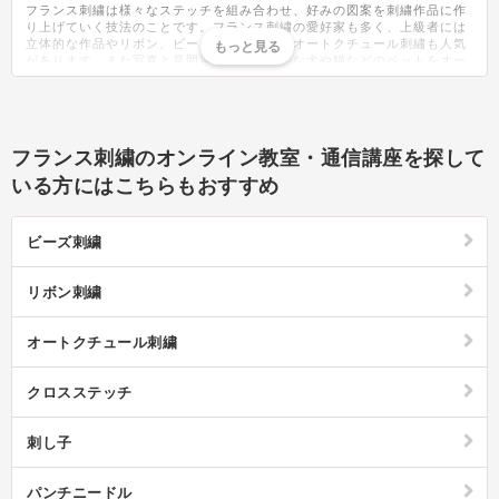
フランス刺繍は様々なステッチを組み合わせ、好みの図案を刺繍作品に作
り上げていく技法のことです。フランス刺繍の愛好家も多く、上級者には
立体的な作品やリボン、ビーズなどを使ったオートクチュール刺繡も人気
があります。また写真と見間違うほどリアルな犬や猫などのペットをオー
ダーで刺繍されているフランス刺繍作家さんもいらっしゃいます。ハンカ
チに英語でイニシャルを刺繍してみたり、好みのデザインでクリスマス用
のタペストリーを作ってみたり、楽しみ方は無限大です。初めての方は、
基本的なサテンステッチやバックステッチ、チェーンステッチなどの縫い
方を本や動画を参考に練習すると良いでしょう。また、オンライン教室や
フランス刺繍のオンライン教室・通信講座を探して
ブログでもやり方を紹介されています。フランス刺繍のスクールや講座も
東京・大阪を始め各地で開かれているので、趣味を通して仲間作りもでき
いる方にはこちらもおすすめ
ます。道具選びの中でも特に布選びが重要で、分厚すぎる生地や逆に薄く
て目の詰まっていない生地は刺繍に向いていません。ツイルやリネンな
ど、適度な厚みがあり目が詰まっている生地が刺繍に適しています。フラ
ビーズ刺繍
ンス刺繍の図案はオリジナルでも良いですが、刺繍に不向きな物もあるの
で、最初は本やネットで図案を探すのがおすすめです。ネットで無料ダウ
ンロード出来る図案も多いので、好みの図案を探してみると良いでしょ
リボン刺繍
う。基本的な作り方をマスターしたら、薔薇などの花や動物の刺繍に挑戦
するのもおすすめです。ハンカチの隅にワンポイントで刺繍を施すと、簡
単に自分だけのオリジナルハンカチが完成。フランス刺繍に慣れてきたら
オートクチュール刺繍
ブローチや小物入れなど、好みのアクセサリーを作ることもできます。タ
ペストリーなどは、そのまま飾っても良いですが額に入れるなど飾り方を
工夫すればより一層作品が際立ちます。図案が大きいほど制作に時間がか
クロスステッチ
かりますが、毎日コツコツ進め、完成した時の達成感を味わうことが出来
きます。
刺し子
パンチニードル