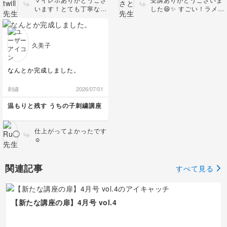
いと思います🙇✨
います！とても丁寧な仕
した😆✨ すごい！ラメ枠
先生、要所要所で大事なコツや
上がりですし、配色もか
を真っ直ぐに仕立てるの
刺し方などのご指導ありがとう
わいすぎますね！2つも
は難しいのにとっても綺
ございました！🙇✨
作っていただけて感動で
麗です👍🏻 刺繍の基礎も
す✨️ 読書好きな方へのプ
バッチリなので これか
久美子
レゼントにぴったりだと
らも刺繍を楽しんでいた
思います♡ご友人に喜ん
だけたら嬉しいです♡
でいただけますように✨️
この命名書と一緒に素敵
なんとか完成しました。
ぜひまた他の色やデザイ
なお写真が撮れますよう
ンでも作ってみてくださ
に✨ そしてお誕生日おめ
刺繍
2026/07/01
いね😊
でとうございます😆🎂
温もりと残す うちの子刺繍講座
仕上がってよかったです
☺️
関連記事
すべて見る
【新たな講座の扉】4月号 vol.4