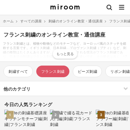
ホーム
>
すべての講座
>
刺繍のオンライン教室・通信講座
>
フランス刺
フランス刺繍のオンライン教室・通信講座
フランス刺繍とは、植物や動物などのモチーフなど、ヨーロッパ風のステッチを総
称する言葉です。イギリス刺繍、日本刺繍、プロヴァンス刺繍（ブティ）など、刺
繍の種類はたくさんありますが、その中で基本とされる技法がフランス刺繍であ
り、日本での刺繍はフランス刺繍を意味することが多いです。その歴史は古く、17
世紀には衣類や装飾品、家具などにも刺繍が施され、富の象徴でもあったとされて
います。必要なものは刺繍糸・刺繍針・生地・刺繍枠・チャコペン・ハサミ・図案
などで、ユザワヤやamazonなどの通販で購入できます。刺繍糸はバラ売りされて
刺繍すべて
フランス刺繍
ビーズ刺繍
リボン刺繍
いるので、好みの色を探すところから刺繍の楽しみは始まります。価格を抑えたい
方はダイソーでも材料を揃える事ができます。収納場所も取らず、持ち運びも出来
るので好きな時に好きな場所で製作できるのも魅力のひとつです。クロスステッチ
とは違い、サテンステッチやチェーンステッチなど様々な刺し方を組み合わせて作
他のカテゴリ
り上げるのがフランス刺繡の特徴であり、魅力です。完成した刺繍は、ブローチに
したりバッグにするなど、身に着けて楽しむことができます。大きな作品は制作に
時間がかかるので、初心者はブローチキットなど必要な道具のセットを購入し、小
今日の人気ランキング
さな作品から始めるのがおすすめです。
刺繍
編み物
1
2
3
ソーイング
イラスト・絵画
すべて
すべて