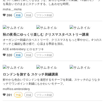
を風合いそのままにステッチする、しあわせな時間。
moha._.moha
396
初級
刺繍
フランス刺繍
秋の夜長にゆっくり楽しむ クリスマスタペストリー講座
オーガンジー刺繍のタペストリーで、クリスマスをもっと華やかに。4つのス
テッチと繊細な透け感で、心温まる季節を演出。
ACE embroidery ヒロセナツキ
320
初級
刺繍
フランス刺繍
ロンドンを旅する スケッチ刺繍講座
鮮やかな色合いでロンドンを連想するモチーフを刺繍。スケッチのようなタ
ッチでワンポイント刺繍にもかわいいモチーフ。
moRico.embroidery
391
中級
刺繍
フランス刺繍