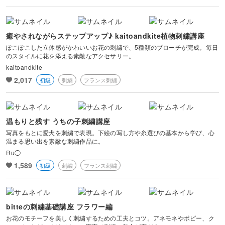
風景・スナップ
物撮り・テーブルフォト
癒やされながらステップアップ♪ kaitoandkite植物刺繍講座
ぽこぽこした立体感がかわいいお花の刺繍で、5種類のブローチが完成。毎日
のスタイルに花を添える素敵なアクセサリー。
ポートレート
kaitoandkite
2,017
初級
刺繍
フランス刺繍
温もりと残す うちの子刺繍講座
写真をもとに愛犬を刺繍で表現。下絵の写し方や糸選びの基本から学び、心
温まる思い出を素敵な刺繍作品に。
Ru◯
1,589
初級
刺繍
フランス刺繍
bitteの刺繍基礎講座 フラワー編
お花のモチーフを美しく刺繍するための工夫とコツ。アネモネやポピー、ク