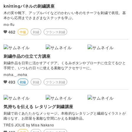
knittingパネルの刺繍講座
木の実や靴下、アップルパイなどのかわいい冬のモチーフを刺繍で表現。基
本から応用までさまざまなステッチを学ぶ。
mo-ffu
462
中級
刺繍
フランス刺繍
刺繍作品の仕立て方講座
刺繍作品を日常に活かすアイデア。くるみボタンやブローチに仕立てるひと
手間で、いつもの日々に使える素敵なアクセサリーに。
moha._.moha
493
初級
刺繍
フランス刺繍
気持ちを伝える レタリング刺繍講座
刺繍で紡ぐあたたかなメッセージ。本格的なレタリングと繊細なイラストが
織りなす、お部屋を素敵な空間にかえる刺繍作品。
TRÈS JOLIE by Misa Nakano