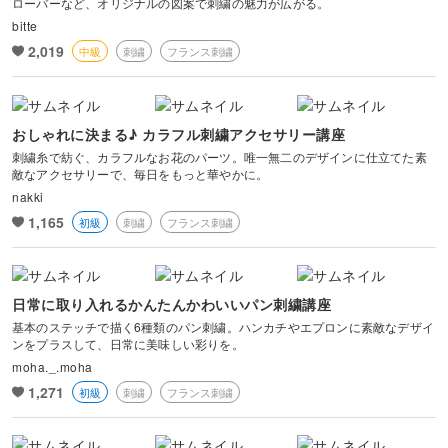
ローバーなど、オリジナルの図案で刺繍の魅力が広がる。
bitte
2,019
中級
刺繍
フランス刺繍
おしゃれに決まる♪ カラフル刺繍アクセサリー講座
刺繍糸で紡ぐ、カラフルなお花のパーツ。唯一無二のデザインに仕立てた素
敵なアクセサリーで、毎日をもっと華やかに。
nakki
1,165
初級
刺繍
フランス刺繍
日常に取り入れるかんたんかわいいパン刺繍講座
基本のステッチで描く6種類のパン刺繍。ハンカチやエプロンに素敵なデザイ
ンをプラスして、日常に美味しい彩りを。
moha._.moha
1,271
初級
刺繍
フランス刺繍