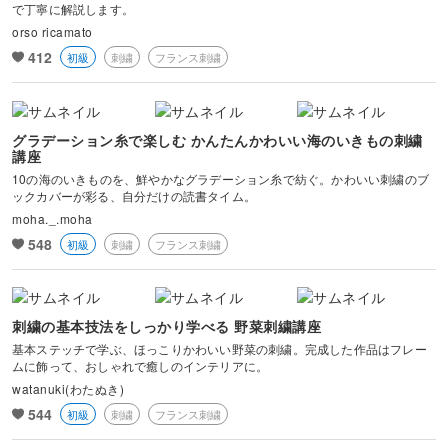
で丁寧に解説します。
orso ricamato
412
初級
刺繍
フランス刺繍
グラデーション糸で楽しむ かんたんかわいい海のいきもの刺繍
講座
10の海のいきものを、鮮やかなグラデーション糸で紡ぐ。かわいい刺繍のブ
ックカバーが彩る、自分だけの読書タイム。
moha._.moha
548
初級
刺繍
フランス刺繍
刺繍の基本技法をしっかり学べる 野菜刺繍講座
基本ステッチで学ぶ、ほっこりかわいい野菜の刺繍。完成した作品はフレー
ムに飾って、おしゃれで癒しのインテリアに。
watanuki(わたぬき)
544
初級
刺繍
フランス刺繍