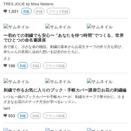
TRÈS JOLIE by Misa Nakano
1,051
初級
刺繍
フランス刺繍
〜初めての刺繍でも安心〜 “あなたを待つ時間”でつくる、世界
でひとつの命名書講座
糸で描く、小さな命の物語。刺繍の基本からお花モチーフの作り方も学び、
赤ちゃんの名前に込めた想いを記念のかたちに。
さと
196
初級
刺繍
フランス刺繍
刺繍で作るお気に入りのブック・手帳カバー講座①お花の刺繍編
いつも一緒のブックカバーや手帳カバーが、刺繍モチーフで華やかに。さま
ざまなお花のステッチ方法が学べるレッスン。
twill
553
初級
刺繍
フランス刺繍