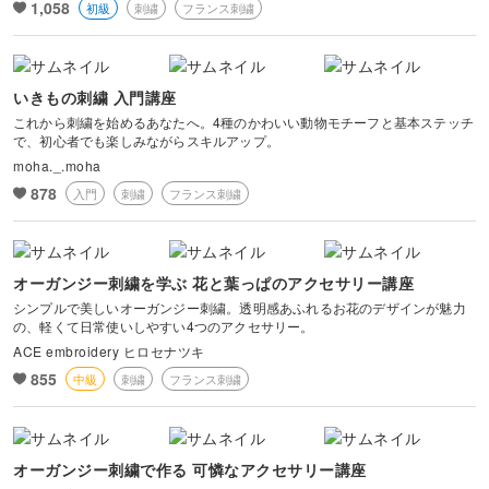
1,058
初級
刺繍
フランス刺繍
いきもの刺繍 入門講座
これから刺繍を始めるあなたへ。4種のかわいい動物モチーフと基本ステッチ
で、初心者でも楽しみながらスキルアップ。
moha._.moha
878
入門
刺繍
フランス刺繍
オーガンジー刺繍を学ぶ 花と葉っぱのアクセサリー講座
シンプルで美しいオーガンジー刺繍。透明感あふれるお花のデザインが魅力
の、軽くて日常使いしやすい4つのアクセサリー。
ACE embroidery ヒロセナツキ
855
中級
刺繍
フランス刺繍
オーガンジー刺繍で作る 可憐なアクセサリー講座