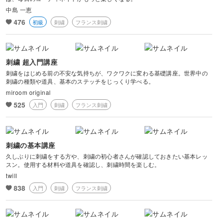
中島 一恵
476
初級
刺繍
フランス刺繍
刺繍 超入門講座
刺繍をはじめる前の不安な気持ちが、ワクワクに変わる基礎講座。世界中の
刺繍の種類や道具、基本のステッチをじっくり学べる。
miroom original
525
入門
刺繍
フランス刺繍
刺繍の基本講座
久しぶりに刺繍をする方や、刺繍の初心者さんが確認しておきたい基本レッ
スン。使用する材料や道具を確認し、刺繍時間を楽しむ。
twill
838
入門
刺繍
フランス刺繍