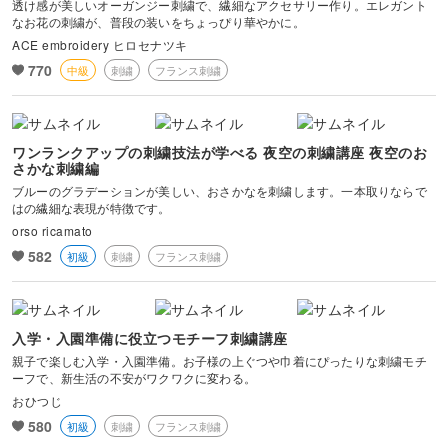
透け感が美しいオーガンジー刺繍で、繊細なアクセサリー作り。エレガント
なお花の刺繍が、普段の装いをちょっぴり華やかに。
ACE embroidery ヒロセナツキ
770
中級
刺繍
フランス刺繍
ワンランクアップの刺繍技法が学べる 夜空の刺繍講座 夜空のお
さかな刺繍編
ブルーのグラデーションが美しい、おさかなを刺繍します。一本取りならで
はの繊細な表現が特徴です。
orso ricamato
582
初級
刺繍
フランス刺繍
入学・入園準備に役立つモチーフ刺繍講座
親子で楽しむ入学・入園準備。お子様の上ぐつや巾着にぴったりな刺繍モチ
ーフで、新生活の不安がワクワクに変わる。
おひつじ
580
初級
刺繍
フランス刺繍