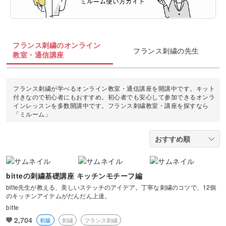
油絵
上絵付け
切り絵
羊毛フェルト
整理収納・片付け
フィットネス
カメラ・写真
ソウタシエ
ジェルキャンドル
すべて
すべて
水彩画
ラッピング
カービング
多肉植物
ダンス
フランス刺繍のオンライン
ボタニカルキャンドル
アイシングクッキー
マネー
フランス刺繍の先生
デジタルイラスト
教室・通信講座
すべて
折り紙
つまみ細工
占い
ピラティス
韓国キャンドル
パン
ブランディング
日本画
カメラその他
カルトナージュ
水引
フランス刺繍が学べるオンライン教室・通信講座を開講中です。キット
金継ぎ
ヨガ
付きなので初心者にもおすすめ。初心者でも安心して参加できるオンラ
アロマキャンドル
洋菓子
EC・集客
インレッスンを多数開講中です。フランス刺繍教室・講座を探すなら
カメラ基礎
レザークラフト
「ミルーム」
フラワーアレンジメント
サシェ
和菓子
Webデザイン
画像編集ツール
消しゴムはんこ
手帳・ノート
料理
ボケ・丸ボケ
クラフト
アロマ・ハーブ
bitteの刺繍基礎講座 キッチンモチーフ編
構図
bitte先生が教える、美しいステッチのアイデア。丁寧な刺繍のコツで、12個
ぬいぐるみ
のキッチンアイテムがだんだん上達。
パーソナルカラー
bitte
光・ライティング
2,704
初級
刺繍
フランス刺繍
暮らし