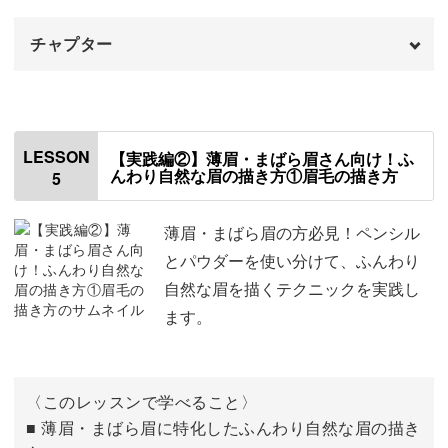
チャプター
はじめに
00:00
使用材料・道具
00:44
LESSON
【実践編②】薄眉・まばら眉さん向け！ふ
んわり自然な眉の描き方①眉毛の描き方
5
鏡の使い方
01:21
眉毛の描き方
02:14
薄眉・まばら眉の方必見！ペンシル
とパウダーを使い分けて、ふんわり
モデルさんが挑戦！
11:00
自然な眉を描くテクニックを実践し
ます。
おわりに
18:57
〈このレッスンで学べること〉
■ 薄眉・まばら眉に特化したふんわり自然な眉の描き