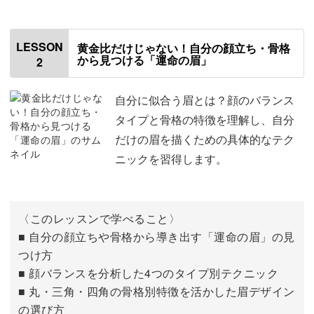
はじめに
まずはどんな役割があるのか、それぞれの道具についての
00:00
知識を学んでいきましょう。
眉の大切さ
00:50
LESSON
黄金比だけじゃない！自分の顔立ち・骨格
から見つける「運命の眉」
2
今までなんとなく使っていた方も、「そんな効果があるの
アイブロウペンシルについて
03:58
か！」と新しい発見がありますよ。
アイブロウパウダーについて
07:42
自分に似合う眉とは？顔のバランス
タイプと骨格の特徴を理解し、自分
ブラシとスクリューブラシについて
12:55
だけの眉を描くための具体的なテク
ニックを習得します。
眉に合ったツールの選び方、正しい使い方を知れば、買い
眉マスカラについて
15:11
物もスムーズに。
あると便利なアイテム
16:48
〈このレッスンで学べること〉
自信を持って選んだ道具で、毎日のメイクが楽しく進みま
フェイスパウダーについて
19:17
■ 自分の顔立ちや骨格から導き出す「運命の眉」の見
す♪
つけ方
おわりに
19:56
■ 顔バランスを分析した4つのタイプ別テクニック
■ 丸・三角・四角の骨格別特徴を活かした眉デザイン
の選び方