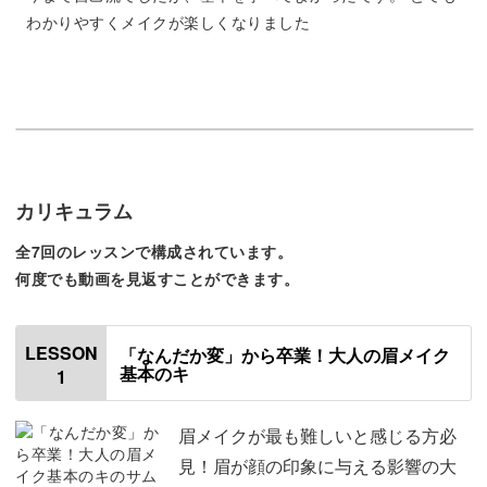
わかりやすくメイクが楽しくなりました
濃い・薄い・まばらといったものから、左右差がある・白
髪が混じってきたなど、本当にさまざまですよね。
この講座では、そんな眉の特徴に合わせた実践テクニック
カリキュラム
を解説していきます。
全7回のレッスンで構成されています。
「自分はどんな眉かな？」と向き合うことで、自分をより
何度でも動画を見返すことができます。
素敵にみせる眉を描けるようになります♪
LESSON
「なんだか変」から卒業！大人の眉メイク
基本のキ
1
最後には、もともとの自分の眉の形に関係なく理想のイメ
眉メイクが最も難しいと感じる方必
ージに合わせる方法もご紹介。
見！眉が顔の印象に与える影響の大