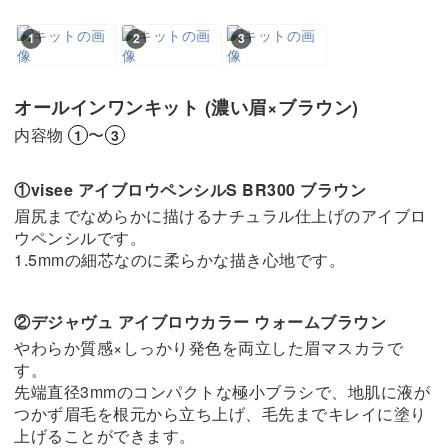
1
2
3
オールインワンキット (濃い眉×ブラウン)
内容物
〜
1
3
①visee アイブロウペンシルS BR300 ブラウン
眉尻までなめらかに描けるナチュラル仕上げのアイブロ
ウペンシルです。
1.5mmの細芯なのに柔らかな描き心地です。
②デジャヴュ アイブロウカラー ウォームブラウン
やわらか質感×しっかり発色を両立した眉マスカラで
す。
先端直径3mmのコンパクトな極小ブラシで、地肌に液が
つかず眉毛を根元から立ち上げ、毛先までキレイに塗り
上げることができます。