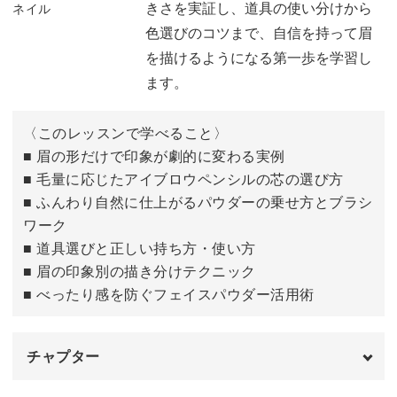
きさを実証し、道具の使い分けから
「自分はこんな眉だから…」とあきらめることなく、なり
色選びのコツまで、自信を持って眉
たい自分を目指せますよ◎
を描けるようになる第一歩を学習し
ます。
〈このレッスンで学べること〉
スムーズな買い物でメイクも楽しく
■ 眉の形だけで印象が劇的に変わる実例
■ 毛量に応じたアイブロウペンシルの芯の選び方
■ ふんわり自然に仕上がるパウダーの乗せ方とブラシ
ペンシル、パウダー、ブラシと、眉メイクをするための道
ワーク
具はたくさんあります。
■ 道具選びと正しい持ち方・使い方
■ 眉の印象別の描き分けテクニック
お店で見ていると、どれを使えばいいか迷ってしまいます
■ べったり感を防ぐフェイスパウダー活用術
よね。
チャプター