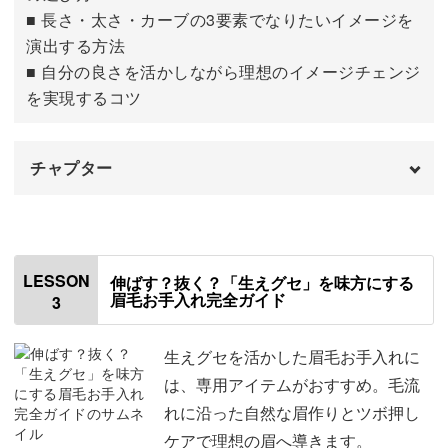
似合わせ眉で自信もアップ！
■ 長さ・太さ・カーブの3要素でなりたいイメージを
演出する方法
眉メイクのコツは、「自分がどんな眉か」だけがポイント
■ 自分の良さを活かしながら理想のイメージチェンジ
ではありません。
を実現するコツ
髪の色や目の色、顔全体を見て統一感を出していきます
チャプター
よ。
はじめに
00:00
顔バランスを知ろう
01:28
LESSON
伸ばす？抜く？「生えグセ」を味方にする
自分が持つ色に合わせた下地づくり、仕上げ調整と、本格
眉毛お手入れ完全ガイド
3
自分の骨格を確認しよう
05:35
的なメイクが自分でできるように。
自分の眉毛の特徴を知ろう
07:36
生えグセを活かした眉毛お手入れに
生まれ変わったような自分の姿にびっくりすること間違い
は、専用アイテムがおすすめ。毛流
似合う眉の調べ方
10:09
なしです♪
れに沿った自然な眉作りとツボ押し
ケアで理想の眉へ導きます。
おわりに
12:04