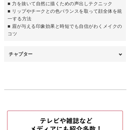
■ 力を抜いて自然に描くための声出しテクニック
■ リップやチークとの色バランスを取って顔全体を統
一する方法
■ 眉が与える印象効果と時短でも自信がわくメイクの
コツ
チャプター
はじめに
00:00
眉の形の可能性
00:41
完ぺき主義から抜け出そう
04:12
眉と顔全体のメイクのバランスの取り方
05:30
眉は自信の源
06:52