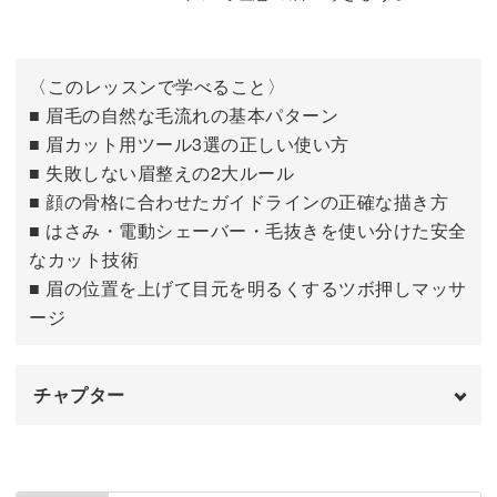
眉を変えるだけで生き生きとした自分になれるこのレッス
〈このレッスンで学べること〉
ン。
■ 眉毛の自然な毛流れの基本パターン
■ 眉カット用ツール3選の正しい使い方
みなさんも毎朝のメイクが楽しくなる眉メイクを身につけ
■ 失敗しない眉整えの2大ルール
てみませんか？
■ 顔の骨格に合わせたガイドラインの正確な描き方
■ はさみ・電動シェーバー・毛抜きを使い分けた安全
なカット技術
■ 眉の位置を上げて目元を明るくするツボ押しマッサ
ージ
チャプター
はじめに
00:00