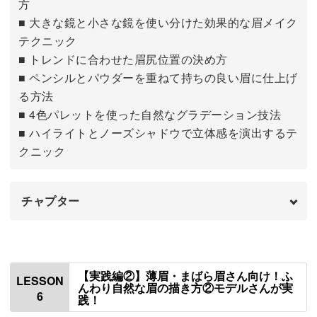
方
■ 大きな鏡と小さな鏡を使い分けた効果的な眉メイク
テクニック
■ トレンドに合わせた眉尻位置の決め方
■ ペンシルとパウダーを重ねて持ちの良い眉に仕上げ
る方法
■ 4色パレットを使った自然なグラデーション技法
■ ハイライトとノーズシャドウで立体感を演出するテ
クニック
チャプター
はじめに
00:00
使用道具
00:39
【実践編②】薄眉・まばら眉さん向け！ふ
LESSON
んわり自然な眉の描き方②モデルさんが実
6
践！
鏡の使い方
01:15