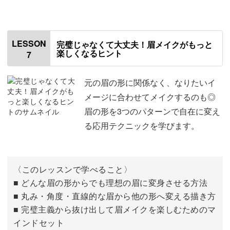
はじめに
00:00
モデルさんが挑戦！
00:20
LESSON
完璧じゃなくて大丈夫！眉メイクがもっと
楽しくなるヒント
7
おわりに
10:43
元の眉の形に関係なく、なりたいイ
メージに合わせてメイクするのも◎
眉の形を3つのパターンで自在に変え
る応用テクニックを学びます。
〈このレッスンで学べること〉
■ どんな眉の形からでも理想の眉に変身させる方法
■ 丸み・角度・直線的な眉から他の形へ変える描き方
■ 完璧主義から抜け出して眉メイクを楽しむためのマ
インドセット