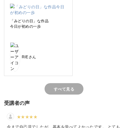
きり解消しますよ♪
「みどりの日」な作品
今日が初めの一歩
実は眉を変えるだけで、顔全体の印象が大きく変わるんで
す！
RIEさん
新しい自分になりたい方、もっと自信を持って毎日を過ご
したい方は、この講座で眉メイクを見直してみませんか？
すべて見る
受講者の声
お悩みに合わせた眉メイクをマスター
眉の形は人それぞれ、お悩みも千差万別です。
今まで自己流でしたが、基本を学べてよかったです。 とても