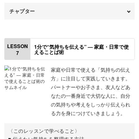
チャプター
はじめに
00:00
使用道具
01:30
LESSON
1分で“気持ちを伝える” — 家庭・日常で使
えることば術
7
「内容は正しいのに、伝わらない」問題
01:44
4・4・8呼吸法
05:38
家庭や日常で使える「気持ちの伝え
方」に注目して実践していきます。
あごのマッサージ
07:34
パートナーやお子さま、友人などあ
なたの一番身近で大切な人に、自分
声は後ろに向かって出すイメージで
10:45
の気持ちや考えをしっかり伝えられ
「自信のある話し方」へ変わる３つのコツ
13:14
る力を身につけていきましょう。
自分の声を分析する方法
19:54
〈このレッスンで学べること〉
おわりに
■ 伝えたい気持ちを整理する方法
23:31