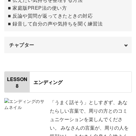
■ 家庭版PREP法の使い方
■ 反論や質問が返ってきたときの対応
■ 録音して自分の声や気持ちを聞く練習法
チャプター
はじめに
00:00
使用道具
01:16
LESSON
エンディング
8
伝えたい気持ちを整理する
01:40
「家庭版PREP法」で気持ちを伝える
05:50
「うまく話そう」としすぎず、あな
たらしい言葉で、周りの方とのコミ
子どもに「心配している気持ち」を伝える
10:49
ュニケーションを楽しんでくださ
い。 みなさんの言葉が、周りの人を
友人に悩み事を打ち明ける
13:17