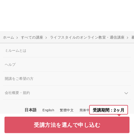
ホーム
>
すべての講座
>
ライフスタイルのオンライン教室・通信講座
>
ミルームとは
ヘルプ
開講をご希望の方
会社概要・規約
日本語
受講期間：2ヶ月
English
繁體中文
简体中文
한국어
© Miroom, Inc.
受講方法を選んで申し込む