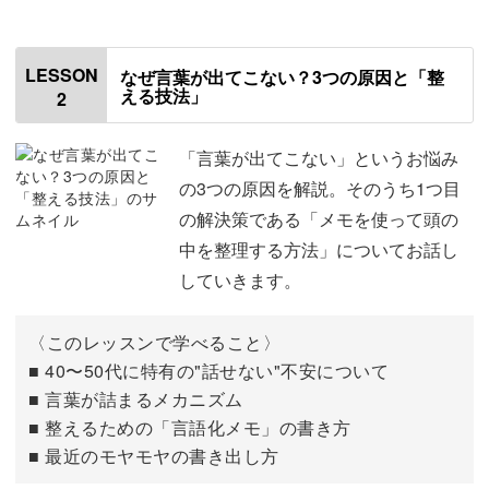
LESSON
なぜ言葉が出てこない？3つの原因と「整
言葉がスッと出てくる土台作り
える技法」
2
日常会話や仕事の会議の途中で、言葉が出てこなくなった
「言葉が出てこない」というお悩み
経験はありませんか？
の3つの原因を解説。そのうち1つ目
の解決策である「メモを使って頭の
それは語彙力や話し方の問題ではなく、考えをまとめる準
中を整理する方法」についてお話し
備ができていないだけかもしれません。
していきます。
〈このレッスンで学べること〉
■ 40〜50代に特有の"話せない"不安について
この講座ではまず、「なぜ言いたいことが止まってしまう
■ 言葉が詰まるメカニズム
のか」をやさしく整理していきます。
■ 整えるための「言語化メモ」の書き方
■ 最近のモヤモヤの書き出し方
原因がわかれば、あとはその解決法を学び、練習すれば