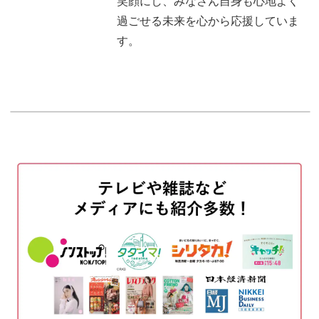
笑顔にし、みなさん自身も心地よく
今日のテーマを1分で録音する
15:44
過ごせる未来を心から応援していま
す。
おわりに
17:38