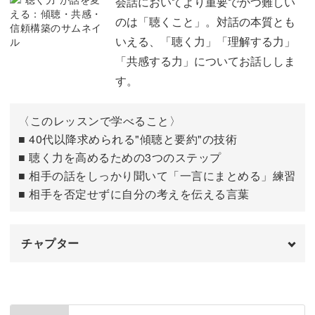
会話においてより重要でかつ難しい
のは「聴くこと」。対話の本質とも
さらに、感情を素直に伝えるための「感情伝達の型」とい
即話せる回路を作る
06:31
いえる、「聴く力」「理解する力」
うものもあります。
「共感する力」についてお話ししま
30秒即興チャレンジ
09:00
す。
家族や友人とのコミュニケーションが一方通行でなく、心
内容を変えずに3回トライしてみる
11:23
地よいものになりますよ。
〈このレッスンで学べること〉
1日5分「瞬発言語化トレーニングシート」
13:01
■ 40代以降求められる"傾聴と要約"の技術
■ 聴く力を高めるための3つのステップ
おわりに
18:36
■ 相手の話をしっかり聞いて「一言にまとめる」練習
話す力と聴く力を同時に育て、練習が習慣となって自然と
■ 相手を否定せずに自分の考えを伝える言葉
身につくこの講座。
受講後は今までよりずっと楽に、そして自信を持って言葉
チャプター
を紡げるようになっているはずです♪
はじめに
00:00
使用道具
01:36