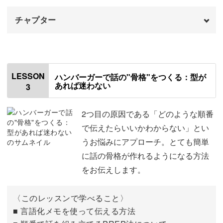
OK。
チャプター
はじめに
00:00
使用道具
3つのポイントをわかりやすく解説するので、頭の中を言
01:18
LESSON
ハンバーガーで話の"骨格"をつくる：型が
葉に変える練習を重ねていきましょう。
あれば迷わない
3
言葉が詰まるメカニズム①
01:42
話す前の迷いが減り、安心して言葉を出せる土台が整って
言葉が詰まるメカニズム②
05:52
2つ目の原因である「どのような順番
いきますよ。
で伝えたらいいかわからない」とい
言葉が詰まるメカニズム③
07:52
うお悩みにアプローチ。とても簡単
に話の骨格が作れるようになる方法
整えるための「言語化メモ」
09:37
をお伝えします。
「言語化メモ」の準備
実践的なトレーニングが満載
12:36
〈このレッスンで学べること〉
「言語化メモ」の書き方
14:09
この講座では、受講者のみなさんに取り組んでいただく宿
■ 言語化メモを使って伝える方法