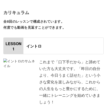
「言いたいことがまとまらない」
「咄嗟に言葉が出なくて後悔する」
カリキュラム
全8回のレッスンで構成されています。
そんな経験はありませんか？
何度でも動画を見返すことができます。
この講座では、いざという時に言葉が自然と出てくる「瞬
LESSON
発言語化の回路」を育てていきます。
イントロ
1
これまで「口下手だから」と諦めて
いた方も大丈夫です。「昨日の自分
話し方のテクニックを学ぶだけでなく、習慣に落とし込む
より、今日うまく話せた」という小
ことで身体で言葉の瞬発力を鍛えられますよ。
さな変化を楽しみながら、これから
の人生をもっと豊かにするために、
年齢や経験を重ねた今だからこそ必要な、「自分らしく、
一緒にトレーニングを始めていきま
伝わる話し方」を一緒に学んでいきましょう。
しょう！