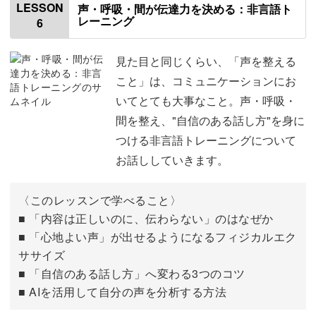
LESSON
声・呼吸・間が伝達力を決める：非言語ト
レーニング
6
話すよりも難しい「聴く」問題
01:51
音をしっかり聞き取る
04:02
見た目と同じくらい、「声を整える
こと」は、コミュニケーションにお
情報を取捨選択する
06:45
いてとても大事なこと。声・呼吸・
間を整え、"自信のある話し方"を身に
自分なりに理解したことを相手に確認する
08:54
つける非言語トレーニングについて
一言にまとめる」練習
10:53
お話ししていきます。
相手を否定せずに自分の考えを伝える言葉
16:05
〈このレッスンで学べること〉
おわりに
■ 「内容は正しいのに、伝わらない」のはなぜか
23:43
■ 「心地よい声」が出せるようになるフィジカルエク
ササイズ
■ 「自信のある話し方」へ変わる3つのコツ
■ AIを活用して自分の声を分析する方法