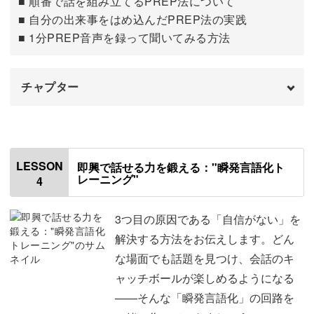
題にも力を入れています。
■ 順番で話を組み立てるPREP法について
パートナーへのモヤモヤを解消したい
15:05
■ 自分の出来事をはめ込んだPREP法の実践
上司へのモヤモヤを言葉にする
17:19
■ 1分PREP音声を録って聞いてみる方法
実際に書き込める「瞬発言語化トレーニングシート」や
「PREP法ワークシート」なんかもご用意していますよ。
おわりに
19:41
チャプター
はじめに
00:00
フォーマットはすぐにダウンロードできて、記入後にわか
使用道具
01:11
らないところがあれば質問もOK。
LESSON
即興で話せる力を鍛える："瞬発言語化ト
レーニング"
4
言語化メモを使って伝える
01:35
録音して練習する方法や、AIを活用したトレーニング法も
ご紹介します！
ハンバーガーを作る （PREP法）
06:49
3つ目の原因である「自信がない」を
解決する方法をお伝えします。どん
できごとをはめ込んでハンバーガーを作る
09:36
な場面でも話題を見つけ、会話のキ
ャッチボールが楽しめるようになる
実務・説明シーンへの展開
12:19
即興チャレンジに聴く力の鍛え方と、さまざまな方向から
——そんな「瞬発言語化」の回路を
1分PREP音声を録って聞いてみる
15:07