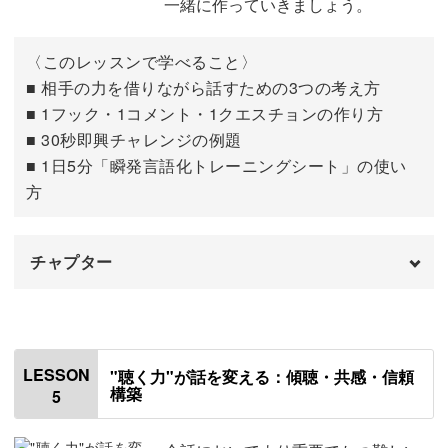
瞬発言語化にアプローチ。
一緒に作っていきましょう。
おわりに
16:07
ひとりで学んでいる孤独感もなく、実践を通してぐんと成
〈このレッスンで学べること〉
果が見えてくる内容になっています◎
■ 相手の力を借りながら話すための3つの考え方
■ 1フック・1コメント・1クエスチョンの作り方
■ 30秒即興チャレンジの例題
■ 1日5分「瞬発言語化トレーニングシート」の使い
方
言葉だけじゃない、気持ちを伝えるコツ
言葉の内容だけでなく「どう届けるか」も大切なポイン
チャプター
ト。
はじめに
00:00
声のトーンや話す間を整えることで、伝わり方の印象は大
使用道具
01:15
きく変わります。
LESSON
"聴く力"が話を変える：傾聴・共感・信頼
構築
5
「考えすぎて無言」になるパターン
01:40
相手の力を借りながら話すための考え方
04:30