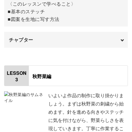
一つずつの作業を丁寧に行うことで、ステッチを着実に習
〈このレッスンで学べること〉
得していけますよ。
■基本のステッチ
■図案を生地に写す方法
チャプター
キットのおまけはフレーム♪
オープニング
00:00
講座で野菜の刺繍を学んだら、暮らしのアイテムに刺して
楽しんでみるのも素敵です。
はじめに
00:20
LESSON
秋野菜編
3
下準備とトレースに使用する道具
01:53
例えば、エプロン・エコバッグなどのアイテムや、キッチ
ンクロス・コースターなどのキッチンアイテムなど♪
刺繍布を水通しする
03:00
いよいよ作品の制作に取り掛かりま
しょう。まずは秋野菜の刺繍から始
接着芯を貼りつける
03:51
野菜刺繍は暮らしのアイテムに良く馴染み、相性抜群です
めます。針を進める向きやステッチ
よ。
に気を付けながら、野菜らしさを表
不織布に図案をトレースする
04:39
現していきます。丁寧に作業するこ