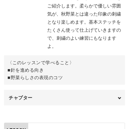
ラディッシュの実を刺す
03:40
ウィップドチェーンステッチ
34:37
ご紹介します。柔らかで優しい雰囲
気が、秋野菜とは違った印象の刺繍
ラディッシュの葉脈を刺す
12:04
完成♪
38:15
となり楽しめます。基本ステッチを
ラディッシュの葉っぱを刺す
16:31
たくさん使って仕上げていきますの
で、刺繍のよい練習にもなります
手前のしいたけの傘を刺す
24:58
よ。
奥側のしいたけを刺す
32:04
〈このレッスンで学べること〉
にんじんを刺す
38:47
■針を進める向き
■野菜らしさの表現のコツ
にんじんの葉っぱを刺す
43:39
なすを刺す
47:48
チャプター
かぼちゃを刺す
56:48
オープニング
00:00
奥側のなすの残りを刺す
65:22
はじめに
00:20