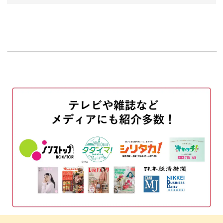
オープニング
不織布を水で溶かす
00:00
60:15
はじめに
完成♪
00:20
61:41
使用材料・道具
00:57
生地をカットする
02:35
中板を入れる
03:40
フレームに生地をはめる
07:41
完成♪
08:23