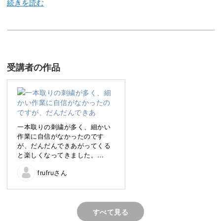
私は絵を描くように手作業で、ひと針ひと針を刺しながら
刺繍作品を制作しています。
受講者の作品
手芸・工芸・クラフトに特化したコンテストである「AJC
クリエイターズコンテスト2022」では、「大賞 内閣総理
大臣賞」を受賞させていいただきました。
一本取りの刺繍が多く、細かい
作業に自信がなかったのです
が、だんだんできあがってくる
と楽しくなってきました。
同じデザインでも、一つずつ違った表情をみせる刺繍作
冬野菜の方は図案が横に伸びて
frufruさん
しまったので、春野菜を写す時
品。
は注意しました。
刺繍自体はできる限り丁寧に刺
したつもりです。
そんな刺繍の世界を、講座でみなさんと一緒に楽しみたい
すべて見る
と思います。