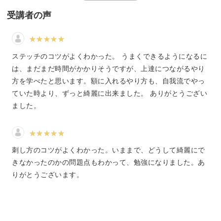
受講者の声
基本技法を学びながら上達できる
ステッチのコツがよくわかった。 うまくできるようになるに
は、まだまだ時間がかかりそうですが、上達につながるやり
方を学べたと思います。額に入れるやり方も、自我流でやっ
さて、今回の講座はほっこり素敵な野菜の刺繍を刺しなが
ていた時より、ずっと綺麗に出来ました。 ありがとうござい
ら、刺繍の基本技法が学べる講座です。
ました。
全く初めての方も、刺繍をゼロから学んでいただけます。
刺し方のコツがよくわかった。いままで、どうして綺麗にで
きなかったのかの問題点もわかって、勉強になりました。あ
りがとうございます。
よく見ると分かるのですが、それぞれの野菜に刺繍でよく
登場する基本技法が詰め込まれています。
野菜を楽しく刺繍していくうちに、いつの間にか一通りの