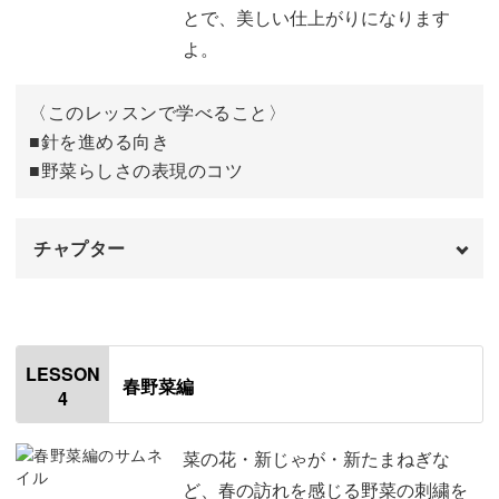
不織布を生地に縫いつける
06:51
とで、美しい仕上がりになります
よ。
ステッチの練習に使用する道具
08:12
キットを購入いただくと、おまけでフレームがついてきま
す。
刺繍枠と糸の準備をする
09:33
〈このレッスンで学べること〉
■針を進める向き
ストレートステッチ
どのように完成品を楽しめば良いのか分からない方や、ま
12:02
■野菜らしさの表現のコツ
ずは普通の布に刺繍したい方は、作品の保管用にフレーム
バックステッチ
13:00
をぜひ活用してみてくださいね♪
チャプター
サテンステッチ
14:18
オープニング
00:00
アウトラインステッチ
20:41
はじめに
00:20
ロングアンドショートステッチ
22:37
LESSON
春野菜編
4
さつまいもを刺す
01:16
フレンチノットステッチ
31:48
使用材料・道具
01:50
菜の花・新じゃが・新たまねぎな
スプリットステッチ
33:11
ど、春の訪れを感じる野菜の刺繍を