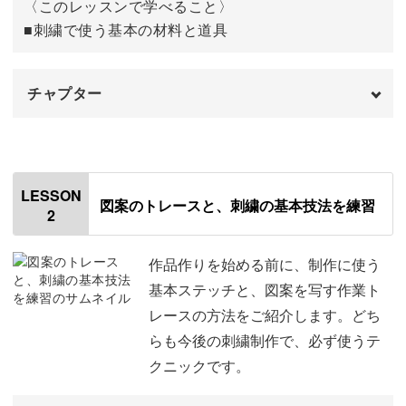
〈このレッスンで学べること〉
■刺繍で使う基本の材料と道具
今回の講座の目的は、刺繍をきれいに刺すことではありま
せん。
チャプター
季節感のある素敵なデザインで、ステッチ練習を楽しく行
オープニング
00:00
っていただくことが目的です。
はじめに
00:20
LESSON
図案のトレースと、刺繍の基本技法を練習
2
使用材料・道具
00:46
ついつい「きれいに作ろう！きれいに作ろう！」と意識し
使用する刺繍糸
02:32
作品作りを始める前に、制作に使う
がちですが、一旦リラックスしてみましょう。
基本ステッチと、図案を写す作業ト
仕立てのフレームについて
02:58
レースの方法をご紹介します。どち
繰り返し作業をしていくうちに、技術は上達していくもの
らも今後の刺繍制作で、必ず使うテ
完成♪
03:28
です。
クニックです。