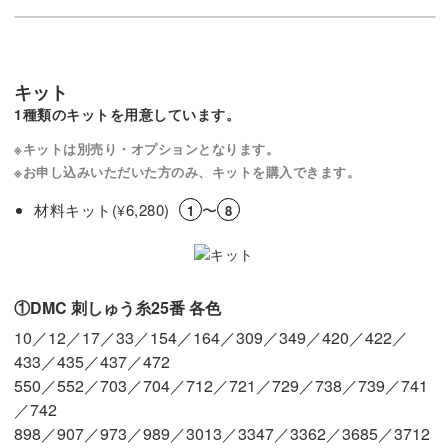
キット
1種類のキットを用意しています。
※キットは別売り・オプションとなります。
※お申し込みいただいた方のみ、キットを購入できます。
材料キット(
6,280)
〜
¥
1
8
①DMC 刺しゅう糸25番 各色
10／12／17／33／154／164／309／349／420／422／
433／435／437／472
550／552／703／704／712／721／729／738／739／741
／742
898／907／973／989／3013／3347／3362／3685／3712