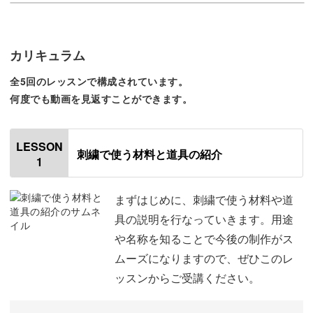
ステッチが学べてしまう講座なんです。
カリキュラム
全5回のレッスンで構成されています。
一つずつの野菜は、だいたい直径1cm前後の範囲に収まっ
何度でも動画を見返すことができます。
てしまうくらいの大きさ。
LESSON
だから、あっという間にひとつの野菜が刺繍できてしまう
刺繍で使う材料と道具の紹介
1
んです。
まずはじめに、刺繍で使う材料や道
達成感を味わっていただきやすいのも、初心者さんにとっ
具の説明を行なっていきます。用途
て嬉しいポイントではないでしょうか♪
や名称を知ることで今後の制作がス
ムーズになりますので、ぜひこのレ
ッスンからご受講ください。
きれいに刺繍しようと思わなくて大丈夫！