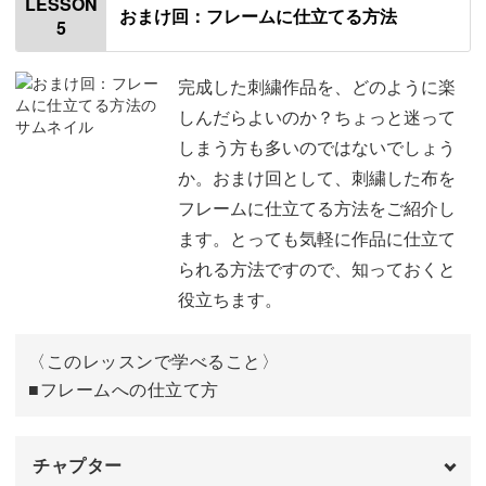
LESSON
いがぐりを刺す
67:05
おまけ回：フレームに仕立てる方法
5
使用材料・道具
01:19
かごをさす
80:40
菜の花の葉脈を刺す
02:45
完成した刺繍作品を、どのように楽
不織布を水で溶かす
89:38
しんだらよいのか？ちょっと迷って
菜の花の葉っぱを刺す
07:11
しまう方も多いのではないでしょう
完成♪
91:09
か。おまけ回として、刺繍した布を
菜の花の花を刺す
15:39
フレームに仕立てる方法をご紹介し
じゃがいもを刺す
20:16
ます。とっても気軽に作品に仕立て
られる方法ですので、知っておくと
たまねぎを刺す
25:06
役立ちます。
きゃべつを刺す
32:02
〈このレッスンで学べること〉
たけのこを刺す
38:49
■フレームへの仕立て方
ぜんまいを刺す
52:29
チャプター
かごを刺す
55:17