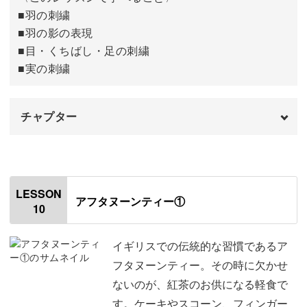
■羽の刺繍
■羽の影の表現
■目・くちばし・足の刺繍
■実の刺繍
チャプター
オープニング
00:00
はじめに
00:20
LESSON
アフタヌーンティー①
10
羽の刺繍をする
00:48
羽の影の刺繍をする
02:23
イギリスでの伝統的な習慣であるア
フタヌーンティー。その時に欠かせ
目、くちばしの刺繍をする
05:48
ないのが、紅茶のお供になる軽食で
す。ケーキやスコーン、フィンガー
脚の刺繍をする
08:03