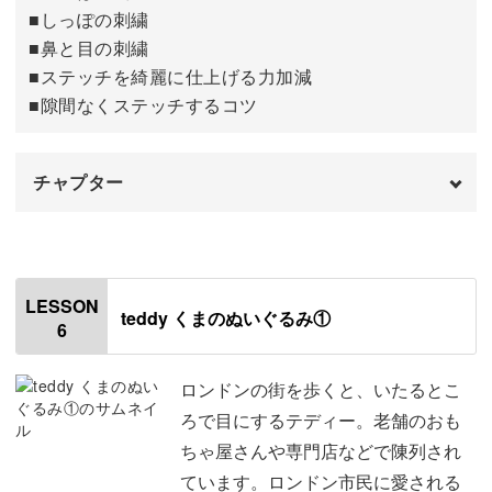
■しっぽの刺繍
■鼻と目の刺繍
■ステッチを綺麗に仕上げる力加減
■隙間なくステッチするコツ
チャプター
オープニング
00:00
はじめに
00:20
LESSON
teddy くまのぬいぐるみ①
6
葉っぱの刺繍をする
00:42
しっぽの刺繍をする
06:14
ロンドンの街を歩くと、いたるとこ
ろで目にするテディー。老舗のおも
鼻と目の刺繍をする
11:20
ちゃ屋さんや専門店などで陳列され
ています。ロンドン市民に愛される
おわりに
13:50