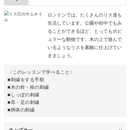
使用材料・道具
01:05
刺繍をする手順
02:38
ロンドンでは、たくさんのリス達も
生活しています。公園や街中でもみ
赤の部分にアウトラインフィリングをする
03:18
ることができるほど、とってもポピ
ュラーな動物です。木の上で遊んで
青の部分にアウトラインフィリングをする
07:49
いるようなリスを素敵に仕上げてい
「V」「E」にストレートステッチ をする
11:47
きましょう。
「O」にレイジーデイジーステッチをする
14:04
〈このレッスンで学べること〉
「L」にストレートステッチをする
■刺繍をする手順
15:46
■木の幹・枝の刺繍
おわりに
16:40
■しっぽの刺繍
■耳・足の刺繍
■胴体の刺繍
チャプター