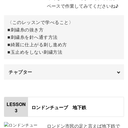
お好きなモチーフもスケッチ風に刺繍して楽しんでいただ
生地に図案を写す
11:30
ペースで作業してみてくださいね♪
けるようになります。
生地に枠をはめる
17:38
〈このレッスンで学べること〉
レッスンを進めるごとに技法が身についていきますので、
刺繍糸を下準備する
■刺繍糸の抜き方
18:37
ご自身の成長も楽しみながら制作していきましょう。
■刺繍糸を針へ通す方法
おわりに
21:08
■綺麗に仕上がる刺し進め方
■玉止めをしない刺繍方法
ワンポイント刺繍にも使える♪
チャプター
今回は９つのモチーフを学びますが、どれも日常で使える
オープニング
00:00
デザインにしました！
はじめに
00:20
LESSON
ロンドンチューブ 地下鉄
3
使用材料・道具
01:03
例えば、「アフタヌーンティー」をお弁当クロスに刺した
糸の抜き方と針の通し方
02:42
ロンドン市民の足と言えば地下鉄で