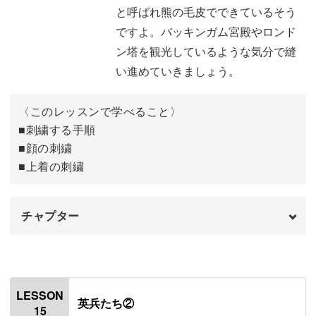
と呼ばれ熊の毛皮でできているそう
柄の刺繍をする②
17:15
ですよ。バッキンガム宮殿やロンド
おわりに
23:11
ン塔を観光しているような気分で縫
い進めていきましょう。
〈このレッスンで学べること〉
■刺繍する手順
■顔の刺繍
■上着の刺繍
チャプター
オープニング
00:00
はじめに
00:20
LESSON
英兵たち②
15
使用材料・道具
00:53