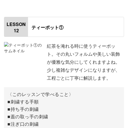
オープニング
00:00
はじめに
00:20
LESSON
ティーポット①
12
カップケーキのカップに刺繍をする
01:09
白いサンドイッチの具の刺繍をする
04:59
紅茶を淹れる時に使うティーポッ
ト。その丸いフォルムや美しい装飾
茶色のサンドイッチのパンの刺繍をする
05:50
が優雅な気分にしてくれますよね。
少し複雑なデザインになりますが、
カップケーキの生地の刺繍をする
08:15
工程ごとに丁寧に解説します。
黄色のスコーンの刺繍をする
09:41
〈このレッスンで学べること〉
茶色のサンドイッチの具の刺繍をする
11:27
■刺繍する手順
■持ち手の刺繍
茶色のスコーンの刺繍をする
12:17
■蓋の取っ手の刺繍
カップケーキのラズベリーの刺繍をする
14:16
■注ぎ口の刺繍