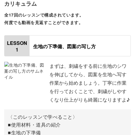
◎英兵
カリキュラム
◎アフタヌーンティー
全17回のレッスンで構成されています。
◎ポット
何度でも動画を見返すことができます。
など、誰もがロンドンを連想する定番モチーフはもちろん
LESSON
♪
生地の下準備、図案の写し方
1
まずは、刺繍をする前に生地のシワ
を伸ばしてから、図案を生地へ写す
他にも、クリスマスシーズンの訪れを告げる鳥「ロビン」
作業から始めましょう。丁寧に作業
や、公園や街中でも見かけるほどポピュラーな動物「リ
を行っておくことで、刺繍がしやす
ス」のモチーフなどもご紹介します。
くなり仕上がりも綺麗になりますよ♪
公園でリスに会って、ウインドウショッピングでテディを
〈このレッスンで学べること〉
見て、バッキンガム宮殿で衛兵と記念撮影…！
■使用材料・道具の紹介
■生地の下準備