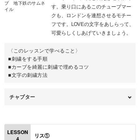
り、「ティーポット」をエプロンに刺したりして楽しんで
す。乗り口にあるこのチューブマー
刺繍をする手順
05:00
みるのはいかがでしょうか♪
クも、ロンドンを連想させるモチー
フです。LOVEの文字をあしらって、
赤の部分にアウトラインフィリングをする
05:33
日常で使うアイテムに、ワンポイントとして施してお楽し
可愛らしくしあげていきましょう。
みくださいね。
青の部分にサテンステッチをする
13:30
〈このレッスンで学べること〉
白の部分にアウトラインステッチをする
20:39
■刺繍をする手順
■カーブを綺麗に刺繍で埋めるコツ
おわりに
23:26
■文字の刺繍方法
チャプター
オープニング
00:00
はじめに
00:20
LESSON
リス①
4