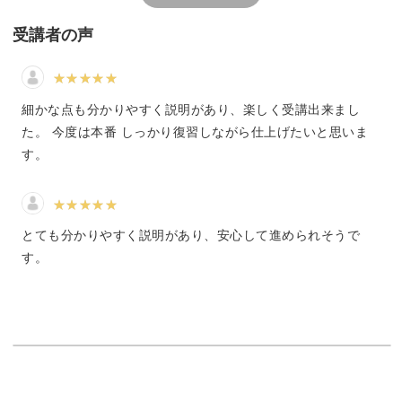
受講者の声
講座では、刺繍の基本から様々なステッチの方法まで、分
かりやすく解説していきます。
細かな点も分かりやすく説明があり、楽しく受講出来まし
た。 今度は本番 しっかり復習しながら仕上げたいと思いま
初心者さんも、ぜひ安心してご参加くださいね♪
す。
とても分かりやすく説明があり、安心して進められそうで
ロンドンの可愛いモチーフが大集合！
す。
今回の講座では、見ただけでロンドンを連想するようなモ
チーフを９つご紹介します。
◎ユニオンジャック