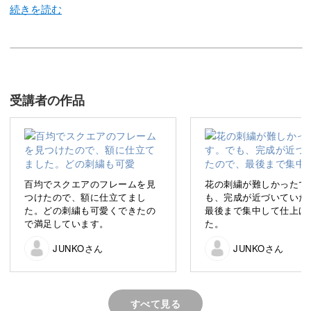
絵を描くことやデザインを考えることが好きで、オリジナ
ル図案を考え刺繍作品を制作しています。
受講者の作品
実は昔、ロンドンに３年間ほど住んでいたことがありま
す。
百均でスクエアのフレームを見
花の刺繍が難しかったで
つけたので、額に仕立てまし
も、完成が近づいていた
た。どの刺繍も可愛くできたの
最後まで集中して仕上げ
ロンドンバスに乗ったり、美術館を訪れたり、ファブリッ
で満足しています。
た。
クショップを巡ったり…
JUNKOさん
JUNKOさん
今回は、そんなロンドンでの生活を思い出しながら、素敵
な図案を考えました♪
すべて見る