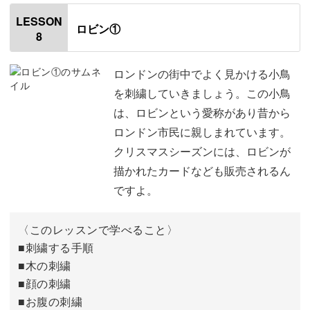
はじめに
00:20
LESSON
ロビン①
8
白いラインの刺繍をする
00:41
目と鼻の刺繍をする
03:29
ロンドンの街中でよく見かける小鳥
を刺繍していきましょう。この小鳥
リボンの刺繍をする
07:03
は、ロビンという愛称があり昔から
ロンドン市民に親しまれています。
おわりに
12:04
クリスマスシーズンには、ロビンが
描かれたカードなども販売されるん
ですよ。
〈このレッスンで学べること〉
■刺繍する手順
■木の刺繍
■顔の刺繍
■お腹の刺繍