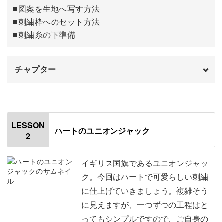
刺繍をしながら、まるでロンドンを旅しているような気持
■図案を生地へ写す方法
ちを味わっていきましょう。
■刺繍枠へのセット方法
■刺繍糸の下準備
チャプター
スケッチのようなタッチがポイント！
オープニング
00:00
今回の作品のポイントは、スケッチしたような質感のステ
ッチです♪
はじめに
00:20
LESSON
ハートのユニオンジャック
2
使用材料・道具
01:27
モチーフによって刺し方順番を工夫しながら、パーツごと
に様々なステッチを使い分けていきます。
接着芯を貼る
03:50
イギリス国旗であるユニオンジャッ
ク。今回はハートで可愛らしい刺繍
しつけ糸で生地の端を縫う
05:45
に仕上げていきましょう。複雑そう
に見えますが、一つずつの工程はと
トレーシングペーパーに図案を写す
07:52
この講座でご紹介するステッチが習得できれば、ご自身の
ってもシンプルですので、ご自身の