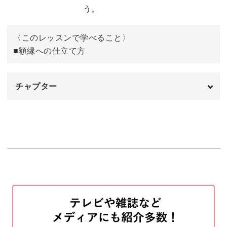
葉っぱの刺繍をする
14:19
う。
おわりに
19:31
〈このレッスンで学べること〉
■額縁への仕立て方
チャプター
オープニング
00:00
はじめに
00:20
使用材料・道具
01:04
下書きを消す
02:28
布の周囲を切る
04:51
アイロンをする
07:16