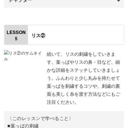
オープニング
00:00
はじめに
00:20
LESSON
リス②
5
使用材料・道具
01:08
刺繍をする手順
02:47
続いて、リスの刺繍をしていきま
す。葉っぱやリスの鼻・目など、細
木の幹の刺繍をする
03:27
かな詳細をステッチしていきましょ
う。ふんわりと少し丸みを持たせて
木の枝の刺繍をする
10:25
葉っぱを刺繍するコツや、刺繍の裏
しっぽの刺繍をする
13:07
面も美しく糸を渡す方法などにもご
注目ください。
耳と脚の刺繍をする
16:29
胴体の刺繍をする
19:20
〈このレッスンで学べること〉
■葉っぱの刺繍