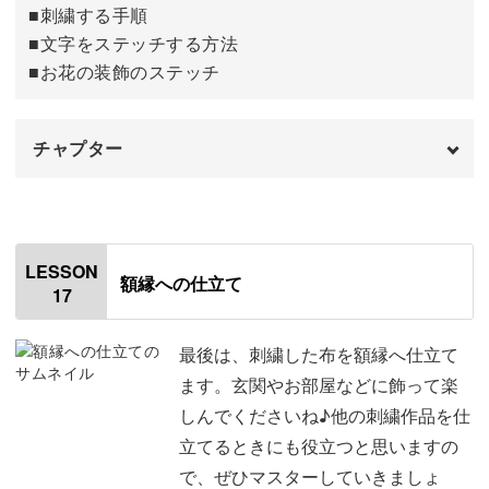
■刺繍する手順
■文字をステッチする方法
おわりに
17:42
■お花の装飾のステッチ
チャプター
オープニング
00:00
はじめに
00:20
LESSON
額縁への仕立て
17
使用材料・道具
01:00
刺繍をする手順
02:31
最後は、刺繍した布を額縁へ仕立て
ます。玄関やお部屋などに飾って楽
「London」の文字の刺繍をする
02:59
しんでくださいね♪他の刺繍作品を仕
立てるときにも役立つと思いますの
バラの刺繍をする
08:18
で、ぜひマスターしていきましょ