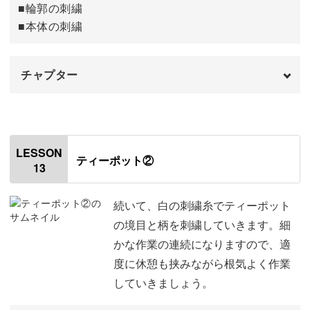
■輪郭の刺繍
ケーキのラズベリーの刺繍をする
15:52
■本体の刺繍
ブルーベリーの刺繍をする
17:05
チャプター
おわりに
18:15
オープニング
00:00
はじめに
00:20
LESSON
ティーポット②
13
使用材料・道具
01:07
刺繍をする手順
02:42
続いて、白の刺繍糸でティーポット
の境目と柄を刺繍していきます。細
持ち手の刺繍をする
04:49
かな作業の連続になりますので、適
度に休憩も挟みながら根気よく作業
蓋の取手の刺繍をする
09:14
していきましょう。
注ぎ口の刺繍をする
10:48