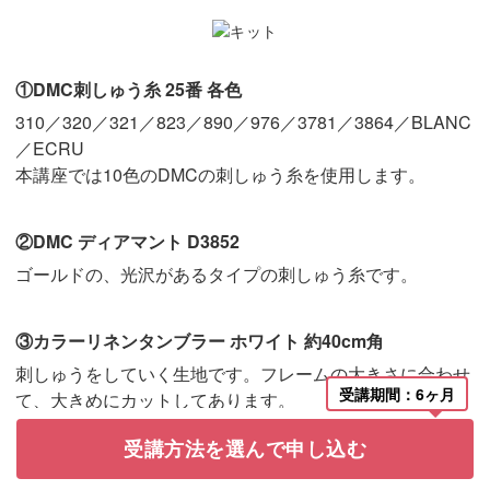
①DMC刺しゅう糸 25番 各色
310／320／321／823／890／976／3781／3864／BLANC
／ECRU
本講座では10色のDMCの刺しゅう糸を使用します。
②DMC ディアマント D3852
ゴールドの、光沢があるタイプの刺しゅう糸です。
③カラーリネンタンブラー ホワイト 約40cm角
刺しゅうをしていく生地です。フレームの大きさに合わせ
受講期間：6ヶ月
て、大きめにカットしてあります。
受講方法を選んで申し込む
④接着芯・キルト芯・厚紙