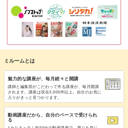
布と厚紙に印をつける
08:40
布と厚紙を重ねる
10:04
仕立てた生地をフレームに入れる
17:12
おわりに
17:49
ミルームとは
魅力的な講座が、毎月続々と開講
講師と編集部がこだわって作る講座が、毎月開講
されます。講座は現在3,000件以上。自分のお気に
入りがきっと見つかります。
動画講座だから、自分のペースで受けられ
る
1カリキュラム約20分の動画講座で、周りを気に