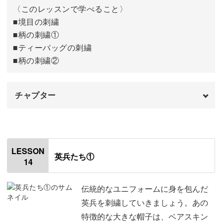
〈このレッスンで学べること〉
輪郭の刺繍をする
13:45
■境目の刺繍
■柄の刺繍①
本体の刺繍をする
20:43
■ティーバッグの刺繍
■柄の刺繍②
チャプター
オープニング
00:00
はじめに
00:20
LESSON
英兵たち①
14
境目の刺繍をする
00:43
柄の刺繍をする①
04:26
伝統的なユニフォームに身を包んだ
英兵を刺繍していきましょう。あの
ティーバッグの刺繍をする
14:05
特徴的な大きな帽子は、ベアスキン