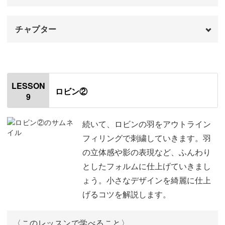
チャプター
オープニング
00:00
はじめに
00:20
LESSON
ロビン②
9
使用材料・道具
01:05
刺繍をする手順
02:42
続いて、ロビンの羽をアウトライン
フィリングで刺繍していきます。羽
木の刺繍をする
03:39
の立体感や影の表現など、ふんわり
としたフォルムに仕上げていきまし
顔の刺繍をする
11:17
ょう。小さなデザインを綺麗に仕上
お腹の刺繍をする
15:27
げるコツを解説します。
〈このレッスンで学べること〉