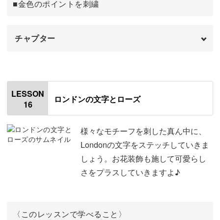
■金色のポイントを刺繍
チャプター
オープニング
00:00
はじめに
00:20
LESSON
ロンドンの文字とローズ
16
ズボンと拳銃の刺繍をする
00:53
靴の刺繍をする
07:00
様々なモチーフを刺した真ん中に、
Londonの文字をステッチしていきま
帽子の刺繍をする
09:32
しょう。お花装飾も施して可愛らし
さをプラスしていきますよ♪
ベルトの刺繍をする
11:08
手の刺繍をする
12:08
〈このレッスンで学べること〉
金色のポイントを刺繍する
14:01