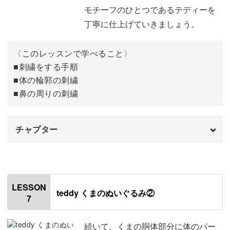
モチーフのひとつであるテディーを
丁寧に仕上げていきましょう。
〈このレッスンで学べること〉
■刺繍をする手順
■体の輪郭の刺繍
■鼻の周りの刺繍
チャプター
オープニング
00:00
はじめに
00:20
LESSON
teddy くまのぬいぐるみ②
7
使用材料・道具
01:10
刺繍をする手順
02:46
続いて、くまの胴体部分に体のパー