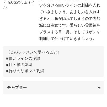
ツを分ける白いラインの刺繍を入れ
体の輪郭の刺繍をする
03:26
ていきましょう。あまり力を入れす
ぎると、糸が隠れてしまうので力加
耳の刺繍をする
08:45
減には注意です。愛らしい雰囲気を
鼻の周りの刺繍をする
11:15
プラスする目・鼻、そしてリボンを
刺繍して仕上げていきましょう。
体の内側の刺繍をする
14:38
〈このレッスンで学べること〉
■白いラインの刺繍
■目・鼻の刺繍
■飾りのリボンの刺繍
チャプター
オープニング
00:00