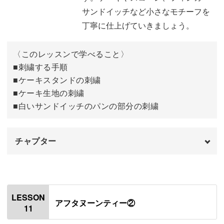
サンドイッチなど小さなモチーフを
木の実の刺繍をする
10:38
丁寧に仕上げていきましょう。
おわりに
17:50
〈このレッスンで学べること〉
■刺繍する手順
■ケーキスタンドの刺繍
■ケーキ生地の刺繍
■白いサンドイッチのパンの部分の刺繍
チャプター
オープニング
00:00
はじめに
00:20
LESSON
アフタヌーンティー②
11
使用材料・道具
01:06