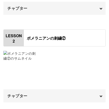
やすくなります♪
チャプター
オープニング
00:00
大きいサイズで作ってから小さいサイズに挑戦してみるな
はじめに
00:20
LESSON
ど、自由に刺繍を楽しんでみてくださいね。
ポメラニアンの刺繍②
2
使用材料・道具
01:01
大小さまざまなポメラニアンは、並べてみてもとってもか
図案を布に写す
03:06
わいいですよ◎
刺繍枠をはめる
05:42
刺繍の流れの説明
07:07
世界に一つだけの作品
下縫いをする
08:03
チャプター
同じように縫っていても、同じ顔のポメラニアンはけっし
て生まれません。
オープニング
00:00