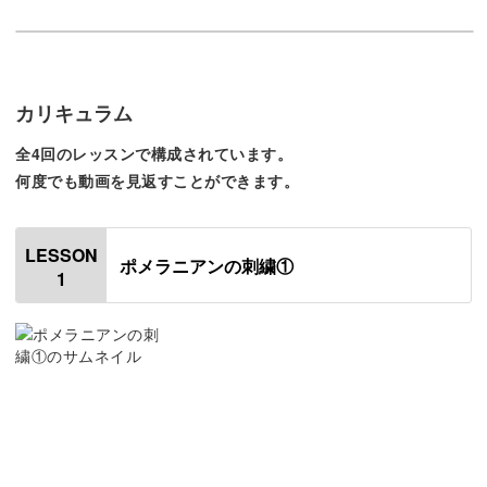
レッスンでは、そういった細かな特徴も刺繍で表現できる
テクニックをお教えします。
カリキュラム
全4回のレッスンで構成されています。
一針一針縫い進めながら、だんだん愛犬に似てくるととっ
何度でも動画を見返すことができます。
ても愛着がわいてきますよ◎
LESSON
ポメラニアンの刺繍①
1
どんなサイズでもチャレンジOK
初心者さんや細かい作業が苦手な方は、図案を少し大きく
して作ることも可能です。
ざっくりと縫いやすくなり、チャームポイントの表現もし