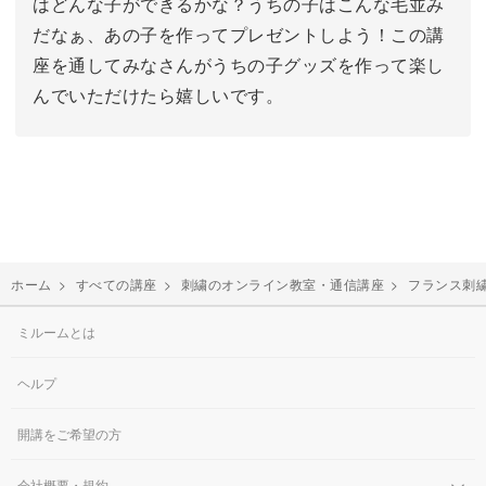
はどんな子ができるかな？うちの子はこんな毛並み
だなぁ、あの子を作ってプレゼントしよう！この講
座を通してみなさんがうちの子グッズを作って楽し
んでいただけたら嬉しいです。
ホーム
>
すべての講座
>
刺繍のオンライン教室・通信講座
>
フランス刺
ミルームとは
ヘルプ
開講をご希望の方
会社概要・規約