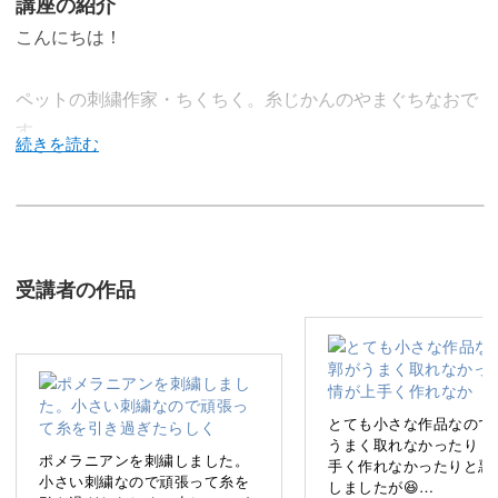
講座の紹介
こんにちは！
ペットの刺繍作家・ちくちく。糸じかんのやまぐちなおで
す。
愛犬や好きなペットを想いながら刺繍を楽しむこの講座。
受講者の作品
今回のレッスンでは、ポメラニアンの刺繍を学びます。
とても小さな作品なので
ポメラニアンのいろんな魅力を刺繍で表現し、素敵な作品
うまく取れなかったり 
ポメラニアンを刺繍しました。
手く作れなかったりと悪
に仕上げていきましょう。
小さい刺繍なので頑張って糸を
しましたが😆