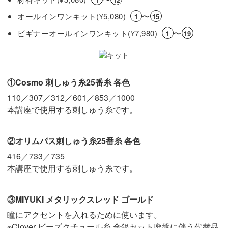
オールインワンキット(
5,080)
〜
¥
1
15
ビギナーオールインワンキット(
7,980)
〜
¥
1
19
①Cosmo 刺しゅう糸25番糸 各色
110／307／312／601／853／1000
本講座で使用する刺しゅう糸です。
②オリムパス刺しゅう糸25番糸 各色
416／733／735
本講座で使用する刺しゅう糸です。
③MIYUKI メタリックスレッド ゴールド
瞳にアクセントを入れるために使います。
※Clover ビーズクチュール糸 金銀セット廃盤に伴う代替品