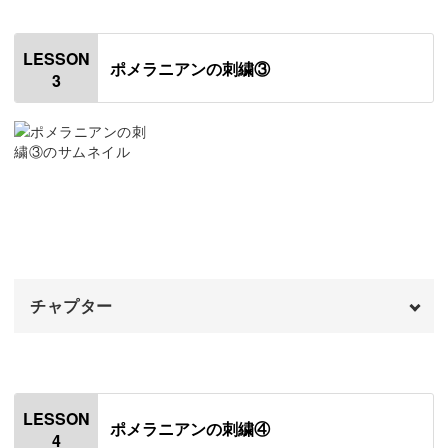
はじめに
00:20
愛犬と同じように、その時その時でいくつもの魅力的な表
LESSON
ポメラニアンの刺繍③
情を生み出してくれます。
3
マズルを縫う
00:46
頬と口を縫う
03:55
胸元を縫う
06:26
目の位置や舌の長さなど、微妙な変化で異なる作品が生ま
れるのが刺繍の魅力。
おでこ・体・脚を縫う
12:52
耳を縫う
20:17
愛するポメラニアンを思い浮かべながら、あなたにしか作
れない唯一無二の作品を完成させましょう！
チャプター
オープニング
00:00
はじめに
00:20
刺繍を通して愛犬との思い出や絆をより深め、日々の生活
LESSON
ポメラニアンの刺繍④
に彩りを加えてみませんか？
4
目を縫う
00:50