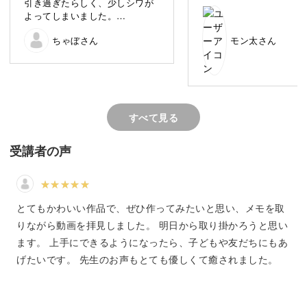
引き過ぎたらしく、少しシワが
先生の優しい声に励まさ
よってしまいました。
完成しました❣️
愛情を形にする喜び
残念・・
手持ちの材料で作ったの
ちゃぼさん
モン太さん
チョイスがイマイチだっ
な…とか 胸毛が左右シ
ーになってないな…とか
積みですが楽しく作れまし
先生のブローチに仕立て
ポメラニアンの魅力といえば、そのふわふわな毛並みや愛
を見たのですが 手持ち
すべて見る
らしい目。
チ用ピンが作品より大き
ので どうしようか考え
受講者の声
ェーンがあったので糸を
ーホルダーにしました
キーホルダーにする方法
にあると良いのにな‼️
いえいえ、うちの子は舌がとってもかわいくて！という方
厚めのフェルトも無かっ
とてもかわいい作品で、ぜひ作ってみたいと思い、メモを取
本体に接着芯を貼ってか
もいるかもしれません。
りながら動画を拝見しました。 明日から取り掛かろうと思い
ルトを貼ったりと 色々
ので脳トレにもなりました
ます。 上手にできるようになったら、子どもや友だちにもあ
今度はうちの仔色で作っ
他にも、愛犬ならではの表情や好きなチャームポイントが
げたいです。 先生のお声もとても優しくて癒されました。
うと思います‼️
きっとそれぞれにありますよね。