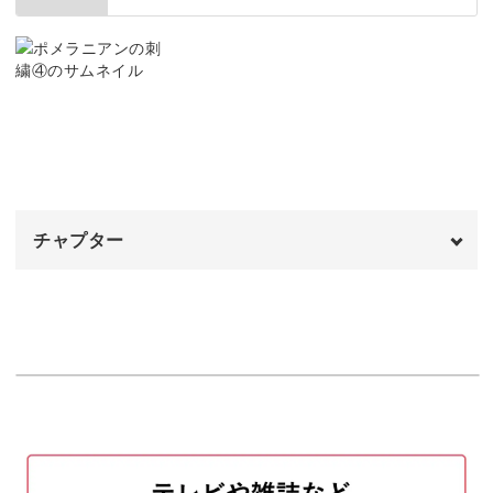
鼻を縫う
講座でお待ちしています！
04:27
口を縫う
05:49
目の中を縫う
07:24
目尻と鼻の先端を縫う
08:43
チャプター
舌を縫う
10:59
オープニング
00:00
はじめに
00:20
陰影をつける①
00:50
陰影をつける②
07:31
目の中を縫う