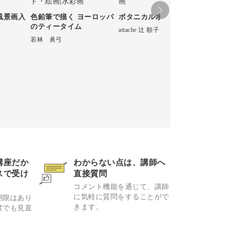
風景画入
色鉛筆で描く ヨーロッパ
ボタニカル水彩 基礎講座
のティータイム
カー
attache 辻 順子
ジ！
若林 眞弓
ボタ
attach
講座だか
わからない点は、講師へ
スで受け
直接質問
コメント機能を通じて、講師
に気軽に質問をすることがで
期限はあり
きます。
度でも見直
。