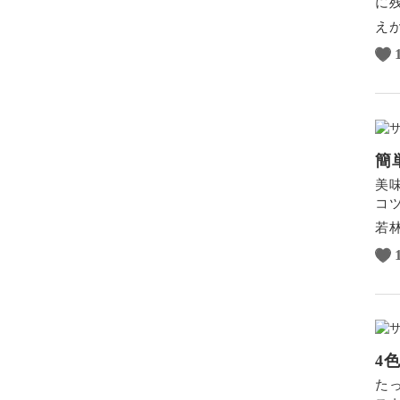
に
ポートレート
え
簡
美
コ
若
4
た