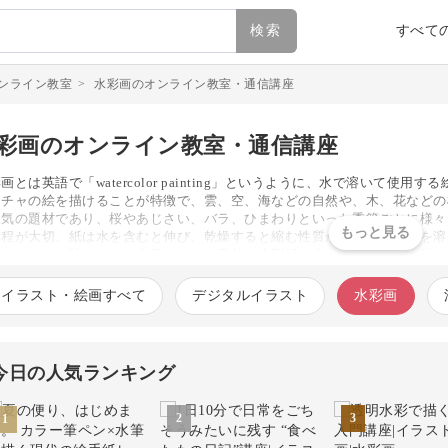
検索
すべて
ンライン教室
>
水彩画のオンライン教室・通信講座
彩画のオンライン教室・通信講座
画とは英語で「watercolor painting」というように、水で溶いて
スチャの絵を描けることが特徴で、雲、空、海などの自然や、木、花などの
人気の題材であり、桜やあじさい、バラ、ひまわりといった季節ごとに様々
工程が大切。紙は水を含むと伸び、乾燥すると縮む性質があるため、水を溶
ます。これを防ぐために水張りという事前に水彩紙に水を含ませて板に張り
んが、きれいな絵を描くためには欠かせないひと手間です。下準備が終わっ
。ペン入れは鉛筆とペンの2種類があり、どちらにするかによって絵の印象
イラスト・絵画すべて
デジタルイラスト
水彩画
わりますが、風景画の場合は一番奥にある背景から塗ることが多いです。初
すすめ。山や湖畔といった人工物の少ないものが入門的な題材となります。
材にチャレンジしていきましょう。描いたイラストはPCに取り込み壁紙な
今日の人気ランキング
3
2
1