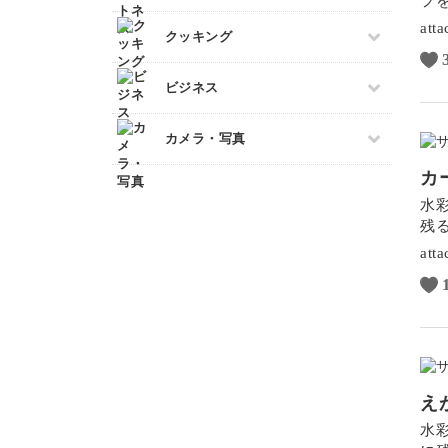
フ
整理収納・片付け
カービング
カルトナージュ
att
すべて
クッキング
多肉植物
つまみ細工
フィットネス
占い
水引
すべて
ビジネス
ダンス
金継ぎ
レザークラフト
アイシングクッキー
ピラティス
フラワーアレンジメント
すべて
消しゴムはんこ
カメラ・写真
パン
ヨガ
手帳・ノート
マネー
クラフト
洋菓子
カ
すべて
アロマ・ハーブ
ブランディング
ぬいぐるみ
和菓子
水
カメラその他
パーソナルカラー
EC・集客
残
料理
カメラ基礎
暮らし
Webデザイン
att
画像編集ツール
ボケ・丸ボケ
構図
光・ライティング
風景・スナップ
え
物撮り・テーブルフォト
水