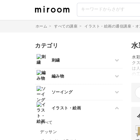
ホーム
>
すべての講座
>
イラスト・絵画の通信講座・オ
水
カテゴリ
水彩
刺繍
ク
は
すべて
の
編み物
い
伝統刺繍
せ
すべて
す
ソーイング
その他刺繍
変
棒針編み
パンチニードル
お
すべて
題
イラスト・絵画
かぎ針編み
刺し子
パッチワーク
レース編み
クロスステッチ
すべて
布小物
マクラメ
オートクチュール刺繍
デッサン
和裁
クラフトバンド
リボン刺繍