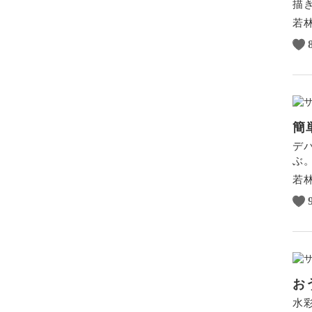
描
若
簡
デ
ぶ
若
お
水