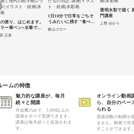
透明水彩で描く 
門講座
1日10分で日常をごちそ
うみたいに残す “食べた
夏の便り、はじめます。
上野 ゆかり
もの日記”講座
ラー筆ペン×水筆で描
横山ゴロー
く現代の絵手紙レッスン
田 正美
ルームの特徴
魅力的な講座が、毎月
オンライン動画
続々と開講
ら、自分のペー
られる
月会費のみで、3,000以上の
講座をすべて受講できます。
受講回数の制限や
講座は毎月続々と追加されま
ません。動画で何
す。
すことができます