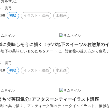
き方を学ぶ。
林 眞弓
899
初級
イラスト・絵画
水彩画
単に美味しそうに描く！デパ地下スイーツ&お惣菜の
パ地下の美味しいものたちをアートに。対象物の捉え方から色彩
。
林 眞弓
910
初級
イラスト・絵画
水彩画
うちで英国気分♪アフタヌーンティーイラスト講座
彩絵の具で描く、アンティーク調のティータイムイラスト。優雅