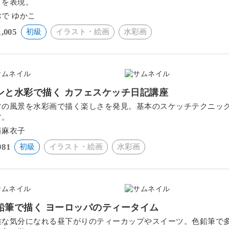
トを表現。
で ゆかこ
1,005
初級
イラスト・絵画
水彩画
ンと水彩で描く カフェスケッチ日記講座
常の風景を水彩画で描く楽しさを発見。基本のスケッチテクニッ
す。
藤麻衣子
981
初級
イラスト・絵画
水彩画
鉛筆で描く ヨーロッパのティータイム
雅な気分になれる昼下がりのティーカップやスイーツ。色鉛筆で