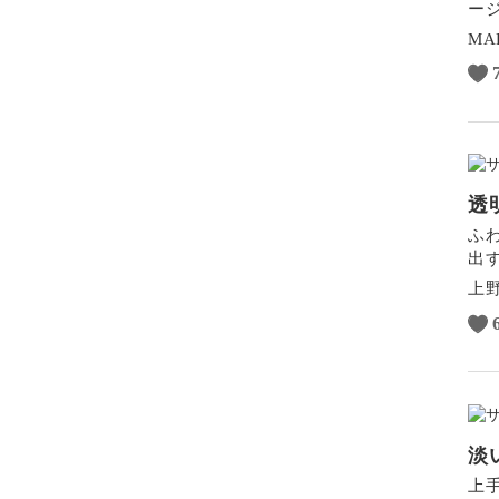
ー
MA
透
ふ
出
上野
淡
上