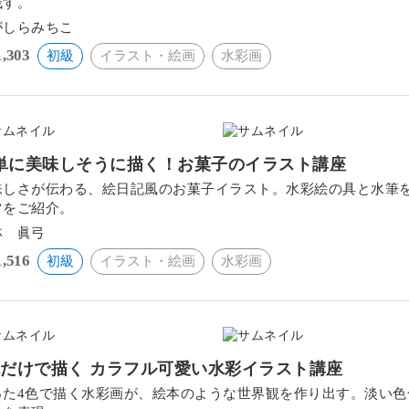
残す。
がしらみちこ
1,303
初級
イラスト・絵画
水彩画
単に美味しそうに描く！お菓子のイラスト講座
味しさが伝わる、絵日記風のお菓子イラスト。水彩絵の具と水筆
ツをご紹介。
林 眞弓
1,516
初級
イラスト・絵画
水彩画
色だけで描く カラフル可愛い水彩イラスト講座
った4色で描く水彩画が、絵本のような世界観を作り出す。淡い