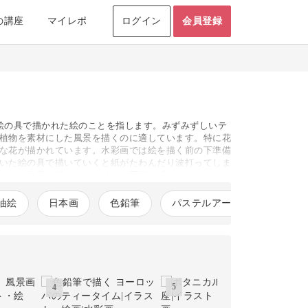
の講座
マイレポ
ログイン
会員登録
使用する絵の具で描かれた絵のことを指します。みずみずしいテ
植物を素材にした風景を描くのに適しています。特に花
な花が描かれています。水彩画では絵を描く前の下準備
いた絵の具で描いていくと紙がたわんだり波打ってしま
つける作業を行います。始めは面倒に感じるかもしれま
たら画用紙に下書きしてペン入れし、着色していきま
は大きく異なります。色を塗る順番は描く題材によって
油絵
日本画
色鉛筆
パステルアート
コピッ
心者は簡単な題材から描いて基本の塗り方を抑えるのが
少し慣れてきたら動物や人物など、細かい描写の増える
どにするとより楽しむことができます。
5
4
6