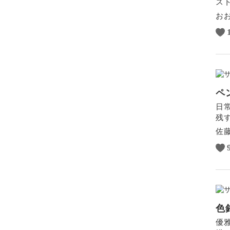
ス
おお
ペ
日
残
佐
色
優