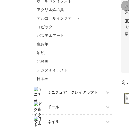
ボールペンイラスト
洋裁
あみぐるみ
ビーズ刺繍
アクリル絵の具
フランス刺繍
アルコールインクアート
ソウタシエ
カ
コピック
栗
パステルアート
色鉛筆
油絵
水彩画
デジタルイラスト
日本画
ミ
ミニチュア・クレイクラフト
すべて
ドール
フェイクスイーツ
すべて
ネイル
ミニチュアフード
ドール服