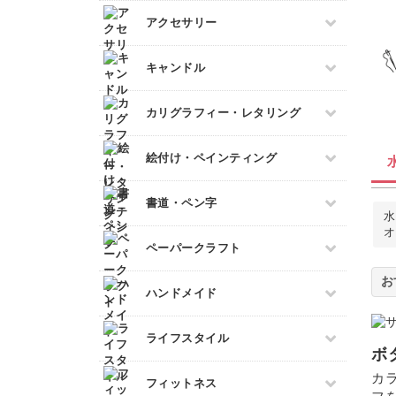
ミニチュア雑貨
すべて
アクセサリー
ドールハウス
ネイル検定
すべて
キャンドル
スカルプネイル
プラバンアクセサリー
ネイルケア
すべて
カリグラフィー・レタリング
クレイ
ジェルネイル
キャンドルホルダー
レジンアクセサリー
すべて
絵付け・ペインティング
マーブルキャンドル
ワイヤーアクセサリー
カリグラフィー
スイーツキャンドル
ビーズアクセサリー
すべて
書道・ペン字
レタリング
ソイキャンドル
水
ポーセラーツ
オ
ジェルキャンドル
すべて
ペーパークラフト
トールペイント
ボタニカルキャンドル
ペン字
上絵付け
すべて
韓国キャンドル
ハンドメイド
筆文字
ペーパーアート
アロマキャンドル
すべて
ライフスタイル
切り絵
サシェ
ボ
石鹸作り
ラッピング
すべて
カ
フィットネス
羊毛フェルト
折り紙