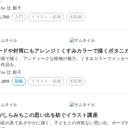
を。
ache 辻 順子
3,788
入門
イラスト・絵画
水彩画
ードや封筒にもアレンジ！くすみカラーで描くボタニ
彩画で描く、アンティークな植物の魅力。くすみカラーでメッセ
る作品を。
ache 辻 順子
1,899
初級
イラスト・絵画
水彩画
がしらみちこの思い出を紡ぐイラスト講座
彩絵の具であざやかに描く、子どもとの何気ない思い出。ポーズ