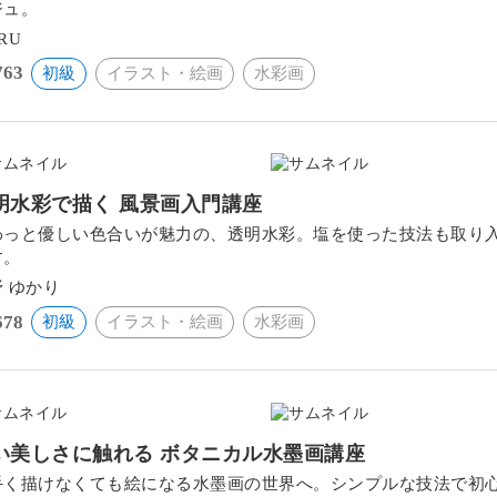
ジュ。
RU
763
初級
イラスト・絵画
水彩画
明水彩で描く 風景画入門講座
わっと優しい色合いが魅力の、透明水彩。塩を使った技法も取り
す。
 ゆかり
678
初級
イラスト・絵画
水彩画
い美しさに触れる ボタニカル水墨画講座
手く描けなくても絵になる水墨画の世界へ。シンプルな技法で初