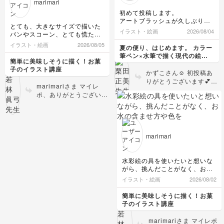
marimari
ので、ぜひネット検索で
いですね。 耳を尖らせ
初めて投稿します。
動画など見てみてくださ
ず、もう少し丸くして、
アートブラッシュが久しぶりな
い。懐かしい気持ちも湧
目を◆の角を取ってちょ
とても、大きなサイズで描いた
のと用紙で滲み方が違うので、
いてくるかも知れませ
イラスト・絵画
2026/08/04
っと丸みを持たせたよう
パンやスコーン、とても慌ただ
初心に戻って書いてみました。
ん？
な形(言葉で説明するの
しくお水と 調合した絵の具を
先生指定の用紙が無かったので
イラスト・絵画
2026/08/05
夏の便り、はじめます。 カラー
が難しいので配信でお会
バタバタと塗りましたが、もう
手持ちの用紙2種類で、滲み方
筆ペン×水筆で描く現代の絵手
いできたらお伝えしま
少し薄く塗りながら様子を見た
がどうなるのか試してみまし
簡単に美味しそうに描く！お菓
紙レッスン
す！)にされると、より
らよかったかな、と思いまし
た。
子のイラスト講座
かずこさん☺️ 初投稿あ
た。良い加減という感じが、イ
似てくると思います。
水分の調整も、正解がないので
りがとうございます💕マ
メージと筆を持った手の力加減
今後の展開が楽しみです
其々の違いを楽しみました💕や
marimariさま マイレ
イレポ第1号です✨️ そ
や色合わせ…なかなか良い塩梅
☺️💕
っぱり滲みは心地いいですね🥰
ポ、ありがとうございま
して、この度はご受講あ
にはまいりません…。
ありがとうございました🍀
す！ ライ麦パンらしい
先生がおっしゃるように、同系
りがとうございます♪ わ
どっしりとした感じがよ
色のお色の濃淡で表現すること
ぁ彩りが楽しい紫陽花♡
く出ていますね。 スコ
の微妙な表現、あるいは大胆に
とっても素敵です！用紙
ーンもおいしそうな焼き
塗ることなどにまだ潔さがな
で雰囲気が違うのも楽し
marimari
色です。 重ね塗りは、
く、水彩画のハードルがまだ高
いですねっ🍃 ひとつひ
後から乗せる色の方が色
い状況が続いています。
とつのお花と滲み、お楽
様々なパンを書いて練習してみ
も濃度も少し濃く、と覚
しみいただいたのが絵か
水彩絵の具を使いたいと想いな
ようと思います
えておかれると便利で
ら伝わってきます🩷 の
がら、挑んだことがなく、お水
す。 水が乾く時間は室
ちのレッスンも、心地い
の含ませ方や色を重ね、乾いた
イラスト・絵画
2026/08/02
温やエアコンなどにも左
いを感じながら楽しんで
後の表面などの想像も手探り
右されます。 何度も描
いきましょうね🍃ありが
で、お水が少なすぎたり、ゆっ
簡単に美味しそうに描く！お菓
いていると、だんだん自
とうございます😊
くり描いてムラになってしまっ
子のイラスト講座
分の絵の具や紙の特徴が
たり、今回の課題、まさに自分
見えてきます。 筆にも
では実験中という感覚で取り組
marimariさま マイレポ
慣れてきますので。 遊