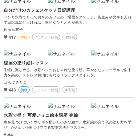
自分だけのカフェスケッチ日記講座
ペンと水彩でとっておきのカフェの一場面をスケッチ。街並みや文字も入れ
て日記風に仕上げれば、幸せなひとときが蘇る。
佐藤麻衣子
417
中級
イラスト・絵画
水彩画
線画の塗り絵レッスン
手軽に楽しめる、水彩ペンのおしゃれな塗り絵。華やかなフローラルで集中
力を高め、ストレス解消にもなるリラックスタイムを。
ほんぶさとこ
443
初級
イラスト・絵画
水彩画
水彩で描く 可愛いミニ絵本講座 春編
春を見つけにいくウサギを描いた小さな絵本。水彩絵の具で色の塗り方を学
び、かわいい1冊に仕立てる製本方法もマスター。
Roko