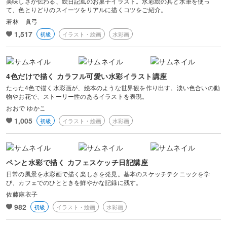
美味しさが伝わる、絵日記風のお菓子イラスト。水彩絵の具と水筆を使っ
て、色とりどりのスイーツをリアルに描くコツをご紹介。
若林 眞弓
1,517
初級
イラスト・絵画
水彩画
4色だけで描く カラフル可愛い水彩イラスト講座
たった4色で描く水彩画が、絵本のような世界観を作り出す。淡い色合いの動
物やお花で、ストーリー性のあるイラストを表現。
おおで ゆかこ
1,005
初級
イラスト・絵画
水彩画
ペンと水彩で描く カフェスケッチ日記講座
日常の風景を水彩画で描く楽しさを発見。基本のスケッチテクニックを学
び、カフェでのひとときを鮮やかな記録に残す。
佐藤麻衣子
982
初級
イラスト・絵画
水彩画