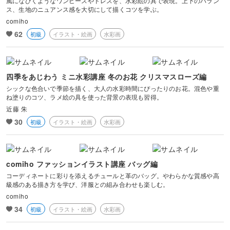
風になびくようなワンピースやドレスを、水彩絵の具で表現。上下のバラン
ス、生地のニュアンス感を大切にして描くコツを学ぶ。
comiho
62
初級
イラスト・絵画
水彩画
四季をあじわう ミニ水彩講座 冬のお花 クリスマスローズ編
シックな色合いで季節を描く、大人の水彩時間にぴったりのお花。混色や重
ね塗りのコツ、ラメ絵の具を使った背景の表現も習得。
近藤 朱
30
初級
イラスト・絵画
水彩画
comiho ファッションイラスト講座 バッグ編
コーディネートに彩りを添えるチュールと革のバッグ。やわらかな質感や高
級感のある描き方を学び、洋服との組み合わせも楽しむ。
comiho
34
初級
イラスト・絵画
水彩画