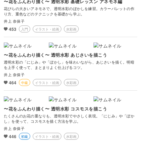
〜花をふんわり描く〜 透明水彩 基礎レッスン アネモネ編
花びらの大きいアネモネで、透明水彩のぼかしを練習。カラーパレットの作
り方、重色などのテクニックを基礎から学ぶ。
井上 奈保子
453
入門
イラスト・絵画
水彩画
〜花をふんわり描く〜 透明水彩 あじさいを描こう
透明水彩の「にじみ」や「ぼかし」を味わいながら、あじさいを描く。明暗
を上手く使って、まとまりよく仕上げるコツ。
井上 奈保子
464
中級
イラスト・絵画
水彩画
〜花をふんわり描く〜 透明水彩 コスモスを描こう
たくさんのお花の重なりも、透明水彩でやさしく表現。「にじみ」や「ぼか
し」を使って、コスモスを描く方法を学ぶ。
井上 奈保子
446
初級
イラスト・絵画
水彩画