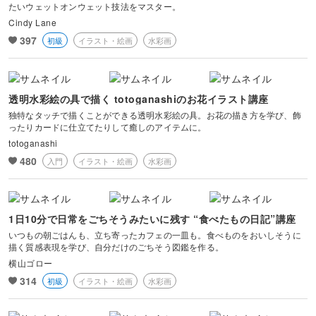
たいウェットオンウェット技法をマスター。
Cindy Lane
397
初級
イラスト・絵画
水彩画
透明水彩絵の具で描く totoganashiのお花イラスト講座
独特なタッチで描くことができる透明水彩絵の具。お花の描き方を学び、飾
ったりカードに仕立てたりして癒しのアイテムに。
totoganashi
480
入門
イラスト・絵画
水彩画
1日10分で日常をごちそうみたいに残す “食べたもの日記”講座
いつもの朝ごはんも、立ち寄ったカフェの一皿も。食べものをおいしそうに
描く質感表現を学び、自分だけのごちそう図鑑を作る。
横山ゴロー
314
初級
イラスト・絵画
水彩画