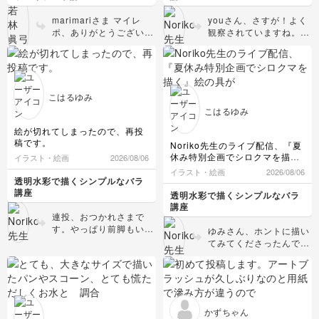
ったり、お菓子が入った立体の
🐻‍❄️✨
袋の凹凸の出方、今回先生に着
お色は、また、つけたいと思い
marimariさま マイレ
youさん、さすが！よく
眼点を導いていただき、視点が
ます🎐🎐🎐
ポ、ありがとうございま
観察されていますね。そ
変わった楽しさを感じていると
描くだけでもとても楽しかった
す！ とってもきれきで
して楽しいという気持ち
ころです。
です😊
すね！ 特に文字は形も
が伝わってきます。そし
水彩のチェック柄の描き方は、
配置もステキです。 筆
てそして、ゆみさんのメ
色鉛筆の時にも教えていただき
之助は文字を描くのにぴ
モ👏水彩も英語も…お二
ましたが、今回も同じように色
ったりだと思います。
人の協力体制が素敵です
の重ね方で濃淡をつけることが
こはるゆみ
講座はできるだけ少ない
✨ 🐻‍❄️のポーズも構図も
できました。
こはるゆみ
ペンは、水に染みどが生じない
道具でご紹介しています
動きがあって躍動感が伝
筆之助の鮮やかな赤、茶色を代
が、お役に立つものをお
わってきてとってもいい
絵が切れてしまったので、再投
用しました。ペン先がしっかり
持ちでしたら、どんどん
ですね👏本当に動いてい
稿です。
Noriko先生のライブ配信、『夏
していることもあり、細やかな
使われるといいですね。
るようです。鉛筆ですで
休み特別企画でシロクマを描
イラスト・絵画
2026/08/06
ところも、筆之助は、もしかし
特にハロウィンやクリス
に陰影を捉えていらっし
く』
イラスト・絵画
2026/08/06
たら役に立つツールの一つにな
マスはかわいいパッケー
ゃるので、着彩もスムー
絵の具がないので、鉛筆で一緒
透明水彩で描くシンプルなバラ
るかな、などと思いました！
ジがたくさん出回ります
ズにいきそうですね。よ
に描いてみました😆
講座
透明水彩で描くシンプルなバラ
ので、見かけたら描いて
かったら完成版をシェア
クマではなく、犬になりました
講座
みられるといいですよ。
😅
してください(カボベル
連投、おつかれさまで
おやつの記録にもなりま
デじゃないですが、もち
す。やっぱり前脚もいい
ゆみさん、ホントに描い
すし。 次の作品も楽し
ろんNo pressure!でお
ですね👍 男鹿水族館と
てみてくださったんです
みにしていますね。
願いします☺️)。
いうメモも最高です！
ね！youさん同様、私の
秋田とご縁があると聞い
コメントも可愛いです🩷
てビックリしています。
頭と身体のバランス、足
モモ太、可愛いだけでは
に長さなどとてもいいで
なく性格もわんぱくで面
す。目の位置、🐻‍❄️鼻と
かずちゃん
白い動きをたくさんする
口の距離の短さなどもい