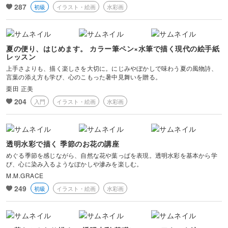
287
初級
イラスト・絵画
水彩画
夏の便り、はじめます。 カラー筆ペン×水筆で描く現代の絵手紙
レッスン
上手さよりも、描く楽しさを大切に。にじみやぼかしで味わう夏の風物詩、
言葉の添え方も学び、心のこもった暑中見舞いを贈る。
栗田 正美
204
入門
イラスト・絵画
水彩画
透明水彩で描く 季節のお花の講座
めぐる季節を感じながら、自然な花や葉っぱを表現。透明水彩を基本から学
び、心に染み入るようなぼかしや滲みを楽しむ。
M.M.GRACE
249
初級
イラスト・絵画
水彩画