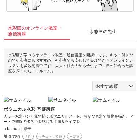
油絵
上絵付け
切り絵
羊毛フェルト
整理収納・片付け
フィットネス
カメラ・写真
ソウタシエ
ジェルキャンドル
すべて
すべて
水彩画
ラッピング
カービング
多肉植物
ダンス
水彩画のオンライン教室・
ボタニカルキャンドル
アイシングクッキー
マネー
水彩画の先生
デジタルイラスト
通信講座
すべて
折り紙
つまみ細工
占い
ピラティス
韓国キャンドル
パン
ブランディング
日本画
カメラその他
カルトナージュ
水引
水彩画が学べるオンライン教室・通信講座を開講中です。キット付きな
金継ぎ
ヨガ
ので初心者にもおすすめ。初心者でも安心して参加できるオンラインレ
アロマキャンドル
洋菓子
EC・集客
ッスンを多数開講中です。大人・社会人から子供まで、自分に合った講
カメラ基礎
レザークラフト
座を探すなら「ミルーム」
フラワーアレンジメント
サシェ
和菓子
Webデザイン
画像編集ツール
消しゴムはんこ
手帳・ノート
料理
ボケ・丸ボケ
クラフト
アロマ・ハーブ
ボタニカル水彩 基礎講座
構図
カラー水彩ペンと筆で描くボタニカルアート。豊かな色彩で植物を描き、ア
ぬいぐるみ
ートで季節の移ろいを感じる手描きライフを。
パーソナルカラー
attache 辻 順子
光・ライティング
3,789
入門
イラスト・絵画
水彩画
暮らし