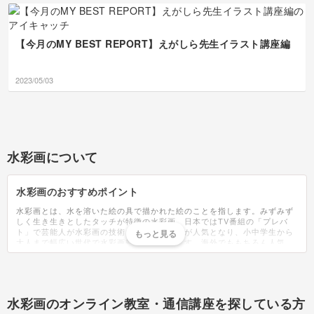
【今月のMY BEST REPORT】えがしら先生イラスト講座編
2023/05/03
水彩画について
水彩画のおすすめポイント
水彩画とは、水を溶いた絵の具で描かれた絵のことを指します。みずみず
しく生き生きとしたタッチが特徴の水彩画。日本ではTV番組の「プレバ
ト」で芸能人が水彩画の技術を競うコーナーが人気となり、小中学生から
大人まで幅広い世代で水彩画熱が増しています。海外でももちろん人気
で、水彩画を主流としているイラストレーターは国内問わず数多く存在し
ています。水彩風のタッチのアニメーション、タトゥーやネイルなど、そ
の透明感やおしゃれな質感は様々な形で楽しまれています。最近はタブレ
ット端末でも水彩画風のデジタルイラストを描けるようになり、キャンバ
スや画材を用意すること無く取り組むことも可能になっています。絵心が
水彩画のオンライン教室・通信講座を探している方
無いからできない...と感じている方でも大丈夫。水彩画はアート初心者で