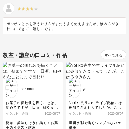
ポンポンと水を吸うやり方がまだうまく使えませんが、滲み方がき
れいにできて、嬉しいです。
教室・講座の口コミ・作品
すべて見る
marimari
you
お菓子の個包装を描くことは、
Noriko先生の生ライブ配信には
初めてですが、日頃、細やかな
参加できませんでしたが、こは
ことにまで目配りして見ること
るゆみさんのメモで、【夏休み
イラスト・絵画
2026/08/07
イラスト・絵画
2026/08/07
がないことに、改めて気づきま
特別企画のシロクマの描き】と
した。
のことでしたので、涼しさを感
簡単に美味しそうに描く！お菓
透明水彩で描くシンプルなバラ
フィルムの閉じている部分があ
じながらのシロクマさんでした
子のイラスト講座
講座