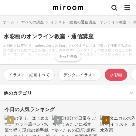
ホーム
>
すべての講座
>
イラスト・絵画の通信講座・オンライン教室
>
水彩画のオンライン教室・通信講座
水彩画とは英語で「watercolor painting」というように、水で溶いて使用する絵の
具で描かれた絵のことを指します。みずみずしいテクスチャの絵を描けることが特
徴で、雲、空、海などの自然や、木、花などの植物を素材にした風景を描くのに適
しています。特に花は人気の題材であり、桜やあじさい、バラ、ひまわりといった
季節ごとに様々な花が描かれています。水彩画では絵を描く前の下準備の工程が大
切。紙は水を含むと伸び、乾燥すると縮む性質があるため、水を溶いた絵の具で描
いていくと紙がたわんだり波打ってしまいます。これを防ぐために水張りという事
イラスト・絵画すべて
デジタルイラスト
水彩画
前に水彩紙に水を含ませて板に張りつける作業を行います。始めは面倒に感じるか
もしれませんが、きれいな絵を描くためには欠かせないひと手間です。下準備が終
わったら画用紙に下書きしてペン入れし、着色していきます。ペン入れは鉛筆とペ
ンの2種類があり、どちらにするかによって絵の印象は大きく異なります。色を塗
他のカテゴリ
る順番は描く題材によって変わりますが、風景画の場合は一番奥にある背景から塗
ることが多いです。初心者は簡単な題材から描いて基本の塗り方を抑えるのがおす
すめ。山や湖畔といった人工物の少ないものが入門的な題材となります。少し慣れ
今日の人気ランキング
てきたら動物や人物など、細かい描写の増える題材にチャレンジしていきましょ
刺繍
編み物
う。描いたイラストはPCに取り込み壁紙などにするとより楽しむことができま
す。
1
2
3
ソーイング
イラスト・絵画
すべて
すべて