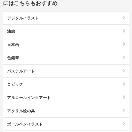
も気軽に始めやすく、コツを掴めばどんどん上達することができます。形
にはこちらもおすすめ
を捉えるのが苦手な方は塗り絵から始めても良いでしょう。水彩画で必要
な道具としては筆、筆洗、水彩絵の具、パレット、画用紙、紙、布など。
水彩色鉛筆や水彩筆ペン、水彩クレヨンといった、水彩画の質感を気軽に
デジタルイラスト
出せる道具もあるため手頃に楽しむことができます。ポピュラーなモチー
フとしては紫陽花や薔薇などのお花が挙げられますが、夜空や女の子な
ど、水彩画の透明感を生かして幻想的な雰囲気が出せる題材も人気があり
油絵
ます。夜空はグラデーションのやり方にポイントがあったり、女の子は髪
の毛の描き方などテクニックが要るため、どちらもより難易度の高い題材
となりますが、できたときの達成感はひとしおでしょう。水彩画を初めて
日本画
習うときには教室などに通ったり、入門書などの本を買ったりなどの方法
があります。水彩画教室に行くのはなかなか勇気がでず、本などで独学で
習得できるか不安という方は、手元の動きを動画で確認できるオンライン
色鉛筆
レッスンで学ぶのも一つの手です。水彩画の画材を買い集めるのが面倒で
あれば、必要な画材がセットになったキットがおすすめ。スケッチブック
を手に外にでかけて、街や自然の風景を水彩画にするのも充実したひとと
パステルアート
きになるでしょう。出来上がった水彩作品はスキャンして待ち受けにすれ
ば自分のイラストを日常で楽しむことができます。
コピック
アルコールインクアート
アクリル絵の具
ボールペンイラスト