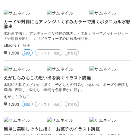
風景・スナップ
物撮り・テーブルフォト
カードや封筒にもアレンジ！くすみカラーで描くボタニカル水彩
講座
水彩画で描く、アンティークな植物の魅力。くすみカラーでメッセージカー
ポートレート
ドや封筒を彩り、カリグラフィーで心に残る作品を。
attache 辻 順子
1,900
初級
イラスト・絵画
水彩画
えがしらみちこの思い出を紡ぐイラスト講座
水彩絵の具であざやかに描く、子どもとの何気ない思い出。ポーズや表情を
繊細に表現し、愛おしい瞬間を色彩豊かに残す。
えがしらみちこ
1,303
初級
イラスト・絵画
水彩画
簡単に美味しそうに描く！お菓子のイラスト講座