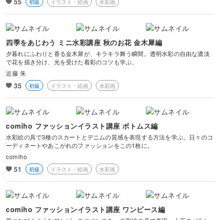
55
初級
イラスト・絵画
水彩画
四季をあじわう ミニ水彩講座 秋のお花 金木犀編
夕暮れにふわりと香る金木犀が、キラキラ舞う瞬間。透明水彩の自由な濃淡
で花を描き分け、光を受けた着彩のコツも学ぶ。
近藤 朱
35
初級
イラスト・絵画
水彩画
comiho ファッションイラスト講座 ボトムス編
水彩絵の具で3種のスカートとデニムの質感を表現する方法を学ぶ。日々のコ
ーディネートやあこがれのファッションをこの1枚に。
comiho
51
初級
イラスト・絵画
水彩画
comiho ファッションイラスト講座 ワンピース編