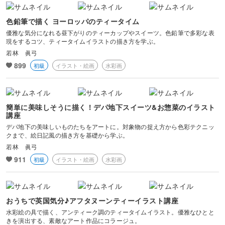
色鉛筆で描く ヨーロッパのティータイム
優雅な気分になれる昼下がりのティーカップやスイーツ。色鉛筆で多彩な表
現をするコツ、ティータイムイラストの描き方を学ぶ。
若林 眞弓
899
初級
イラスト・絵画
水彩画
簡単に美味しそうに描く！デパ地下スイーツ&お惣菜のイラスト
講座
デパ地下の美味しいものたちをアートに。対象物の捉え方から色彩テクニッ
クまで、絵日記風の描き方を基礎から学ぶ。
若林 眞弓
911
初級
イラスト・絵画
水彩画
おうちで英国気分♪アフタヌーンティーイラスト講座
水彩絵の具で描く、アンティーク調のティータイムイラスト。優雅なひとと
きを演出する、素敵なアート作品にコラージュ。