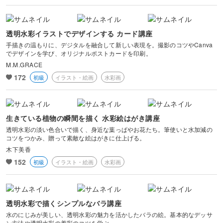
透明水彩イラストでデザインする カード講座
手描きの温もりに、デジタルを融合して新しい表現を。撮影のコツやCanva
でデザインを学び、オリジナルポストカードを印刷。
M.M.GRACE
172
初級
イラスト・絵画
水彩画
生きている植物の瞬間を描く 水彩絵はがき講座
透明水彩の淡い色合いで描く、身近な葉っぱやお花たち。筆使いと水加減の
コツをつかみ、贈って素敵な絵はがきに仕上げる。
木下美香
152
初級
イラスト・絵画
水彩画
透明水彩で描くシンプルなバラ講座
水のにじみが美しい、透明水彩の魅力を活かしたバラの絵。基本的なデッサ
ン方法や透明水彩の着彩のコツを学ぶ。