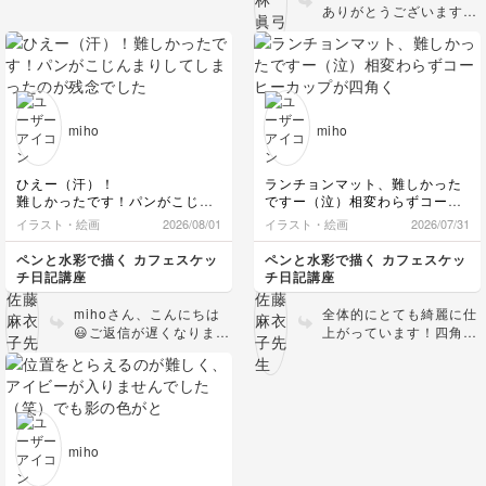
ませていただきました。
ありがとうございます。
びのような、実験のよう
今回も先生のお話しが愉しく
水彩ですね！ どれも元
な感覚で楽しまれますよ
て、水彩絵の具の難しさに構え
気な色ですね！ 特にセ
うに。 次の作品も楽し
ることなく向き合えています
サミスティックはポリポ
みにしていますね。
が、色の作り方からお水が乾く
リ音がしそうです。 水
まで、力が入りっぱなしで描き
彩は「水」次第なんで
ました。
す。 量もですが、気温
少しずつ、学んで描いているう
miho
miho
ちに、感覚が掴めるといいなぁ
や風にも影響されるの
と、なかなか上手く仕上がりま
で、とっても繊細。 そ
せんでしたが、頑張りたいと想
れが楽しいところですの
ひえー（汗）！
ランチョンマット、難しかった
います。
で、いろいろ試してみて
難しかったです！パンがこじん
ですー（泣）相変わらずコーヒ
くださいね。 基礎練習
まりしてしまったのが残念でし
ーカップが四角くなりました
イラスト・絵画
2026/08/01
イラスト・絵画
2026/07/31
どうぞ、よろしくお願いいたし
のような簡単な図形でグ
た！影も難しかったです！木も
（笑）でも楽しかったです！
ます！
ラデーションを作ってみ
もう少し自然な感じにしたいで
ペンと水彩で描く カフェスケッ
ペンと水彩で描く カフェスケッ
たり、塗り重ねてみた
す…
チ日記講座
チ日記講座
り、遊び感覚で。 作
品、楽しみにしています
mihoさん、こんにちは
全体的にとても綺麗に仕
ね。
😃ご返信が遅くなりまし
上がっています！四角い
た🙏 カップもだいぶ四
モチーフは形が取れてい
角さが取れてきています
るので課題は丸いもので
👌グリーンの使い方も丁
すね。硬い質感の丸いも
寧で綺麗です。強いて言
のは避けて、トマトやリ
うと水の入ったコップの
ンゴ、ブドウとか食べ物
蓋の左右がもう少し丸く
などで丸いモチーフを探
miho
描けたら良いかな、と思
して描いてみると良いか
いました。 でも全体的
もしれません。その後に