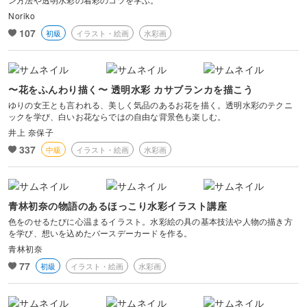
Noriko
107
初級
イラスト・絵画
水彩画
〜花をふんわり描く〜 透明水彩 カサブランカを描こう
ゆりの女王とも言われる、美しく気品のあるお花を描く。透明水彩のテクニ
ックを学び、白いお花ならではの自由な背景色も楽しむ。
井上 奈保子
337
中級
イラスト・絵画
水彩画
青林初奈の物語のあるほっこり水彩イラスト講座
色をのせるたびに心温まるイラスト。水彩絵の具の基本技法や人物の描き方
を学び、想いを込めたバースデーカードを作る。
青林初奈
77
初級
イラスト・絵画
水彩画