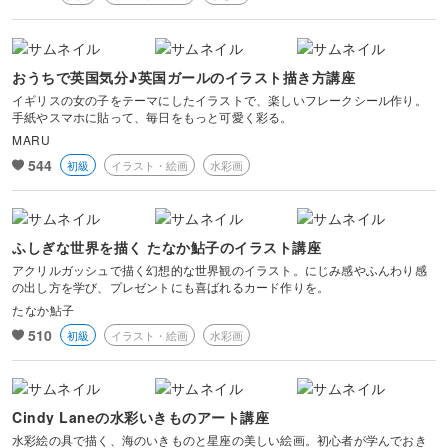
おうちで英国気分♪英国ガールのイラスト描き方講座
イギリスの女の子をテーマにしたイラストで、楽しいフレークシール作り。
手紙やスマホに貼って、毎日をもっと可愛く彩る。
MARU
544
初級
イラスト・絵画
水彩画
ふしぎな世界を描く たなか鮎子のイラスト講座
アクリルガッシュで描く幻想的な世界観のイラスト。にじみ感やふんわり感
の出し方を学び、プレゼントにも喜ばれるカード作りを。
たなか鮎子
510
初級
イラスト・絵画
水彩画
Cindy Laneの水彩いきものアート講座
水彩絵の具で描く、海のいきものと星座の美しい絵画。初心者が学んでおき