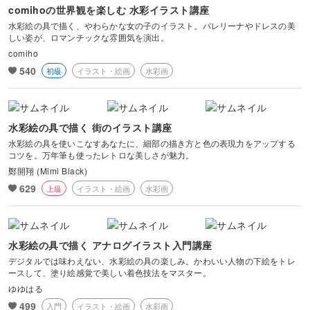
comihoの世界観を楽しむ 水彩イラスト講座
水彩絵の具で描く、やわらかな女の子のイラスト。バレリーナやドレスの美
しい姿が、ロマンチックな雰囲気を演出。
comiho
540
初級
イラスト・絵画
水彩画
水彩絵の具で描く 街のイラスト講座
水彩絵の具を使いこなすあなたに、細部の描き方と色の表現力をアップする
コツを。万年筆も使ったレトロな美しさが魅力。
鄭開翔 (Mimi Black)
629
上級
イラスト・絵画
水彩画
水彩絵の具で描く アナログイラスト入門講座
デジタルでは味わえない、水彩絵の具の楽しみ。かわいい人物の下絵をトレ
ースして、塗り絵感覚で美しい着色技法をマスター。
ゆゆはる
499
入門
イラスト・絵画
水彩画