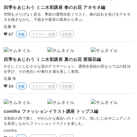
四季をあじわう ミニ水彩講座 春のお花 アネモネ編
空間をさりげなく彩る、季節の透明水彩イラスト。春の訪れを告げるアネモ
ネを描きながら、下描きや着彩の基本から学ぶ。
近藤 朱
67
初級
イラスト・絵画
水彩画
四季をあじわう ミニ水彩講座 夏のお花 紫陽花編
やさしくにじむ小さな花のグラデーション。透明水彩絵の具ならではの技法
を学び、その色合いや奥行き感を美しく表現。
近藤 朱
54
初級
イラスト・絵画
水彩画
comiho ファッションイラスト講座 トップス編
水彩絵の具で描く、やわらかな風合いのトップス。淡いにじみやニュアンス
を表現しながらファッションイラストを楽しむ。
comiho