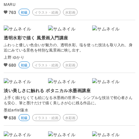
MARU
763
初級
イラスト・絵画
水彩画
透明水彩で描く 風景画入門講座
ふわっと優しい色合いが魅力の、透明水彩。塩を使った技法も取り入れ、身
近にみている景色を特別な風景画に映し出す。
上野 ゆかり
680
初級
イラスト・絵画
水彩画
淡い美しさに触れる ボタニカル水墨画講座
上手く描けなくても絵になる水墨画の世界へ。シンプルな技法で初心者さん
も安心、筆と墨汁だけで描く美しさが心に残る作品に。
墨絵artist蓮水
638
初級
イラスト・絵画
水彩画