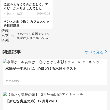
にとっても綺麗に仕上が
ご自宅にあるカップをス
位置をとらえるのが難しく、ア
っています👌👌👌
ケッチしてみてくださ
イビーが入りませんでした
い。腕全体を使って描い
（笑）でも影の色がとてもキレ
イラスト・絵画
2026/07/31
てみましょう☺️
イで嬉しくなりました！
ペンと水彩で描く カフェスケッ
チ日記講座
うわー✨✨綺麗です✨✨
額縁に入れて飾ってみた
くなるような作品になり
ました🌹
関連記事
すべて見る
水筆が一本あれば。心ほどける水彩イラスト
2026/06/25
【新たな講座の扉】12月号vol.1