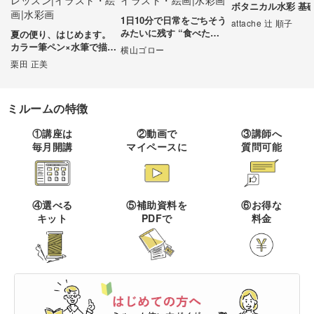
ボタニカル水彩 基
1日10分で日常をごちそう
伝統刺繍
棒針編み
attache 辻 順子
ミニチュア・クレイ
ドール
すべて
すべて
みたいに残す “食べたも
夏の便り、はじめます。
クラフト
の日記”講座
カラー筆ペン×水筆で描く
横山ゴロー
その他刺繍
かぎ針編み
現代の絵手紙レッスン
栗田 正美
パッチワーク
デッサン
ネイル
アクセサリー
すべて
すべて
パンチニードル
レース編み
布小物
ボールペンイラスト
ミルームの特徴
フェイクスイーツ
ドール服
カリグラフィー・レ
キャンドル
すべて
すべて
タリング
刺し子
マクラメ
①講座は
②動画で
③講師へ
和裁
アクリル絵の具
毎月開講
マイペースに
質問可能
ミニチュアフード
ドールハウス
ネイル検定
プラバンアクセサリー
絵付け・ペインティ
書道・ペン字
クロスステッチ
クラフトバンド
すべて
すべて
ング
洋裁
アルコールインクアート
ミニチュア雑貨
スカルプネイル
クレイ
オートクチュール刺繍
あみぐるみ
キャンドルホルダー
カリグラフィー
④選べる
⑤補助資料を
⑥お得な
ペーパークラフト
ハンドメイド
コピック
すべて
すべて
キット
PDFで
料金
ネイルケア
レジンアクセサリー
リボン刺繍
マーブルキャンドル
レタリング
パステルアート
ポーセラーツ
ペン字
ライフスタイル
フィットネス
すべて
すべて
ジェルネイル
ワイヤーアクセサリー
ビーズ刺繍
スイーツキャンドル
色鉛筆
トールペイント
筆文字
ペーパーアート
石鹸作り
クッキング
ビジネス
ビーズアクセサリー
すべて
すべて
フランス刺繍
ソイキャンドル