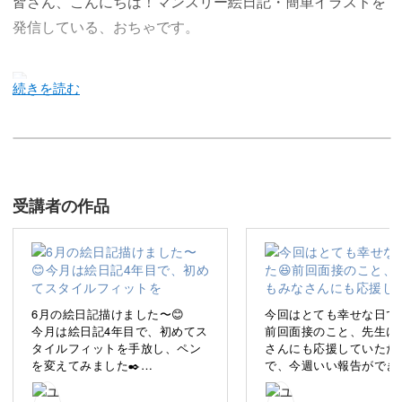
皆さん、こんにちは！マンスリー絵日記・簡単イラストを
発信している、おちゃです。
イベントがテーマのイラスト講座が始まります！
これまでの講座では、人物の描き方を中心にご紹介してき
受講者の作品
ました。
様々な感情を表す豊かな表情や、ポージングの付け方など
を学びましたね♪
6月の絵日記描けました〜😊
今回はとても幸せな日でし
今月は絵日記4年目で、初めてス
前回面接のこと、先生に
タイルフィットを手放し、ペン
さんにも応援していただ
を変えてみました✒️
で、今週いい報告ができ
今回の講座からはイベンドや小物などのテーマごとにイラ
スタイルフィットのインクの出
いなあと思っていたらそ
が悪くなりがちなのと、わたし
になって、さらにみなさ