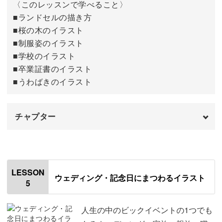
〈このレッスンで学べること〉
ひな祭りを描く
26:20
■ランドセルの描き方
■桜の木のイラスト
完成♪
32:31
■制服姿のイラスト
■学校のイラスト
■卒業証書のイラスト
■うわばきのイラスト
チャプター
オープニング
00:00
はじめに
00:20
LESSON
ウェディング・記念日にまつわるイラスト
5
使用材料・道具
01:19
今回練習するイラストについて
01:56
人生の中のビックイベントの1つでも