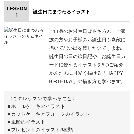
絵日記に使えるイラストであるのはもちろん、メッセージ
LESSON
カードに添えたり、ちょっとしたメモに添えたりなど、日
誕生日にまつわるイラスト
1
常使いできるのも嬉しいポイント！
ご自身のお誕生日はもちろん、ご家
族の方やお子様のお誕生日も素敵に
描いて思い出を残したいですよね。
様々なシーンで、描くことの楽しさを実感していただけま
誕生日の日の絵日記や、お誕生日カ
すよ。
ードに使えるイラストを5つご紹介。
かんたんに可愛く描ける「HAPPY
BIRTHDAY」の描き方も学べます。
〈このレッスンで学べること〉
■ホールケーキのイラスト
なぞって練習できる見本つき！
■カットケーキとフォークのイラスト
■風船のイラスト
■プレゼントのイラスト3種類
「興味はあるけど、イラストは苦手…」