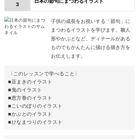
日本の節句にまつわるイラスト
3
使用材料・道具
01:05
今回練習するイラストについて
01:42
子供の成長をお祝いする「節句」に
まつわるイラストを学びます。雛人
花束を描く
02:11
形やかぶとなど、ディテールがある
ものでもかんたんに描ける描き方を
父を描く
10:21
お伝えします。
母を描く
15:22
〈このレッスンで学べること〉
祖父母を描く
18:43
■豆まきのイラスト
■鬼のイラスト
完成♪
26:39
■恵方巻のイラスト
■こいのぼりのイラスト
■かぶとのイラスト
■ひなまつりのイラスト