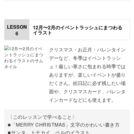
オープニング
00:00
はじめに
00:20
LESSON
12月〜2月のイベントラッシュにまつわる
イラスト
6
使用材料・道具
01:07
今回練習するイラストについて
01:44
クリスマス・お正月・バレンタイン
デーなど、冬季はイベントラッシ
ウェディングドレスを描く
02:10
ュ！厳しい寒さに包まれる時季では
ありますが、楽しいイベントが盛り
タキシードを描く
06:33
だくさん。絵日記に必ず残したい場
指輪を描く
14:36
面や、クリスマスカード、バレンタ
インカードなどにも使えます。
ヒールを描く
18:00
シャンパンを描く
22:06
〈このレッスンで学べること〉
■「MERRY CHRISTMAS」文字のかわいい書き方
ウェディングケーキを描く
27:01
■サンタ、トナカイ、ベルのイラスト