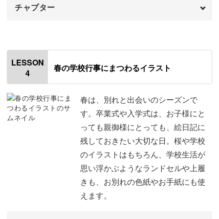
チャプター
オープニング
00:00
はじめに
00:20
LESSON
春の学校行事にまつわるイラスト
4
使用材料・道具
01:15
今回練習するイラストについて
01:56
春は、別れと出会いのシーズンで
す。卒業式や入学式は、お子様にと
枡と豆の絵を描く
02:39
っても親御様にとっても、絵日記に
残しておきたい大切な日。桜や学校
鬼を描く
07:25
のイラストはもちろん、学校生活が
恵方巻きを描く
11:03
思い浮かぶようなランドセルや上履
きも、お別れの色紙やお手紙にも使
鯉のぼりを描く
16:07
えます。
兜を描く
20:21