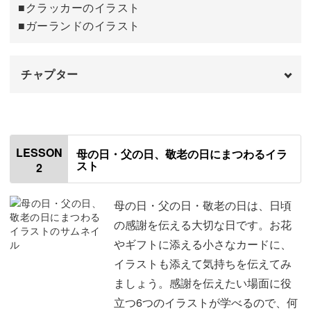
■クラッカーのイラスト
■ガーランドのイラスト
そんな絵心に自信がない方こそ歓迎します！
チャプター
なぞって練習できる見本が付いているので、ゼロから描か
オープニング
00:00
なくてOKです♪
はじめに
00:20
LESSON
母の日・父の日、敬老の日にまつわるイラ
最初は、私のイラストをなぞって練習しながら、少しずつ
スト
2
使用材料・道具
01:32
感覚を掴んでいってください。
誕生日のイラスト
02:07
母の日・父の日・敬老の日は、日頃
の感謝を伝える大切な日です。お花
ホールケーキを描く
02:58
やギフトに添える小さなカードに、
上手に描こうと思わなくて大丈夫。
イラストも添えて気持ちを伝えてみ
ショートケーキを描く
06:46
ましょう。感謝を伝えたい場面に役
風船を描く
10:51
楽しむ気持ちを大切に、ぜひお気軽にご受講いただければ
立つ6つのイラストが学べるので、何