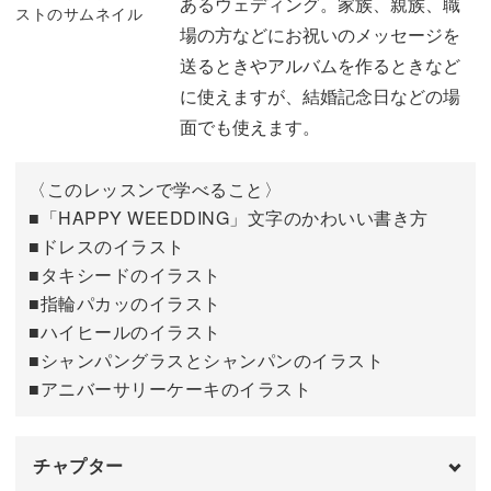
あるウェディング。家族、親族、職
ランドセルを描く
02:23
場の方などにお祝いのメッセージを
送るときやアルバムを作るときなど
桜の木と花を描く
05:26
に使えますが、結婚記念日などの場
制服を描く
08:48
面でも使えます。
学校を描く
20:19
〈このレッスンで学べること〉
卒業証書を描く
■「HAPPY WEEDDING」文字のかわいい書き方
24:32
■ドレスのイラスト
上履きと鞄を描く
29:16
■タキシードのイラスト
■指輪パカッのイラスト
完成♪
35:34
■ハイヒールのイラスト
■シャンパングラスとシャンパンのイラスト
■アニバーサリーケーキのイラスト
チャプター