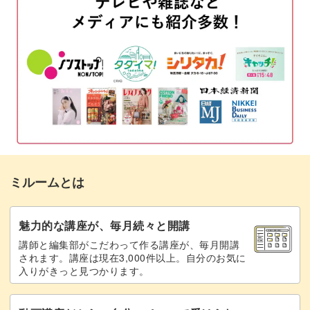
クリスマスのイラストを描く
02:12
3種のツリーを描く
08:19
門松を描く
11:53
獅子舞と羽子板を描く
16:07
バレンタインチョコを描く
22:12
バレンタインのイラストを描く
26:03
ミルームとは
完成♪
30:57
魅力的な講座が、毎月続々と開講
講師と編集部がこだわって作る講座が、毎月開講
されます。講座は現在3,000件以上。自分のお気に
入りがきっと見つかります。