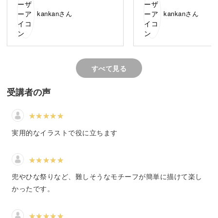
ストの描き方をご紹介します。その第一弾のテーマは「年
が普段よく描いている水彩色鉛
めでとうをたくさん言っ
kankanさん
kankanさん
間行事」。
筆で色を塗ってみたかったので
だいて、やっぱりここは
耐水性のペンにしたのです。
ころだなあと思いました
太さの表示はこれまでと同じで
さらにお誕生日のイラスト
すが少し太くなってくっきりし
描いていただけて、また
た感じ。
い😆
そして心配していた通り、数カ
そして最後に先生の楽し
すべて見る
・誕生日
所裏抜けしてしまいました😔
笑い声がたくさんたくさ
でも7月もこのままいっちゃおう
て、最高でした💕
・父の日
受講者の声
かなあ、と思っているところで
先生、みなさま、ありが
・母の日
す😆
ざいました❣️
それと先生、お腹、お大
・日本の節句
・クリスマス
実用的なイラストで役に立ちます
など、様々なイベントにまつわる素敵なイラストをご紹介
します。
兜やひな祭りなど、難しそうなモチーフが簡単に描けて楽し
かったです。