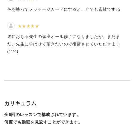
これまでに習った人物に小物をプラスして描くことで、更
色を塗ってメッセージカードにすると、とても素敵ですね
にイラストで表現できるバリエーションの幅も広がりま
す。
遂におちゃ先生の講座オール修了になりましたが、まだま
だ、先生に学ばせて頂きたいので復習させていただきます
(*^^*)
学べるイラストは約40個！
今回の講座では、なんと40個ものイラストが学べます！
カリキュラム
誕生日やウェディング、母の日や父の日、クリスマスやお
正月など、様々なイベントを素敵にイラストで描いてみま
全6回のレッスンで構成されています。
しょう。
何度でも動画を見返すことができます。