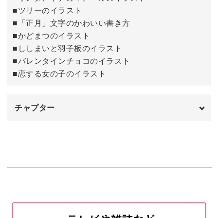
■ツリーのイラスト
完成♪
32:10
■「正月」文字のかわいい書き方
■かどまつのイラスト
■ししまいと羽子板のイラスト
■バレンタインチョコのイラスト
■恋する女の子のイラスト
チャプター
オープニング
00:00
はじめに
00:20
使用材料・道具
01:04
今回練習するイラストについて
01:41