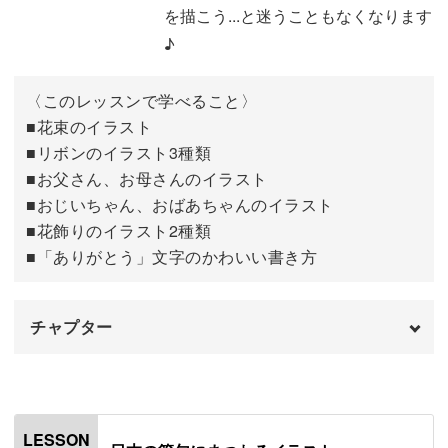
嬉しいです。
を描こう...と迷うこともなくなります
プレゼントボックスを描く
13:14
♪
クラッカーを描く
17:21
〈このレッスンで学べること〉
ガーランドを描く
21:25
レッスンでお待ちしております。
■花束のイラスト
■リボンのイラスト3種類
完成♪
25:17
■お父さん、お母さんのイラスト
■おじいちゃん、おばあちゃんのイラスト
■花飾りのイラスト2種類
■「ありがとう」文字のかわいい書き方
チャプター
オープニング
00:00
はじめに
00:20
LESSON