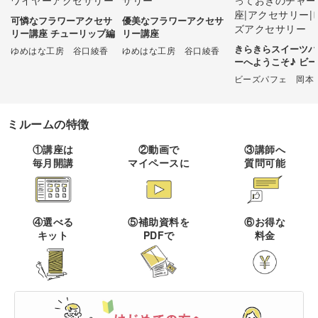
可憐なフラワーアクセサ
優美なフラワーアクセサ
伝統刺繍
棒針編み
ミニチュア・クレイ
ドール
すべて
すべて
リー講座 チューリップ編
リー講座
クラフト
きらきらスイーツパ
ゆめはな工房 谷口綾香
ゆめはな工房 谷口綾香
その他刺繍
かぎ針編み
ーへようこそ♪ ビ
パッチワーク
デッサン
テッチで作るとって
ネイル
アクセサリー
すべて
すべて
ビーズパフェ 岡本 
のチャーム講座
パンチニードル
レース編み
布小物
ボールペンイラスト
フェイクスイーツ
ドール服
カリグラフィー・レ
キャンドル
ミルームの特徴
すべて
すべて
タリング
刺し子
マクラメ
和裁
アクリル絵の具
①講座は
②動画で
③講師へ
ミニチュアフード
ドールハウス
ネイル検定
プラバンアクセサリー
絵付け・ペインティ
毎月開講
マイペースに
質問可能
書道・ペン字
クロスステッチ
クラフトバンド
すべて
すべて
ング
洋裁
アルコールインクアート
ミニチュア雑貨
スカルプネイル
クレイ
オートクチュール刺繍
あみぐるみ
キャンドルホルダー
カリグラフィー
ペーパークラフト
ハンドメイド
コピック
すべて
すべて
④選べる
⑤補助資料を
⑥お得な
ネイルケア
レジンアクセサリー
キット
PDFで
料金
リボン刺繍
マーブルキャンドル
レタリング
パステルアート
ポーセラーツ
ペン字
ライフスタイル
フィットネス
すべて
すべて
ジェルネイル
ワイヤーアクセサリー
ビーズ刺繍
スイーツキャンドル
色鉛筆
トールペイント
筆文字
ペーパーアート
石鹸作り
クッキング
ビジネス
ビーズアクセサリー
すべて
すべて
フランス刺繍
ソイキャンドル