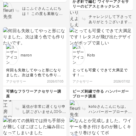
れば幸いです。 全体的
かぎ針で編む ワイヤーアクセサ
す。
に丁寧に作られていて素
リーのピアスとネックレス
はこふぐさんこんにち
もう片方を作る前に一度やり直
晴らしいですね✨️
は！ この度も素敵なマ
そうと思います。
チャレンジして下さって
イレポをありがとうござ
手持ちのビーズでも何度も練習
ありがとうございます☺️
います💕 全然いびつな
して上達したいです！
とてもキレイに編めてい
んかじゃないですよ✨️ 白
ますよ✨ ワイヤークロッ
系の装飾も丁寧に細かく
シェ は、 編み目が緩く
表現して下さっていて素
なったり、揃っていなく
敵です！ キラキラで可
てもワイヤーの透け感が
愛いです♪ ぜひ、本当の
魅力のワイヤークロッシ
ハンバーガーショップに
maron
Koto
ェ です❣️ たくさん編ん
行かれて一緒にお写真を
でワイヤーに慣れてくる
撮っていただきたいと思
と、さらに素敵な作品が
何回も失敗してやっと形になり
とっても可愛くできて大満足で
います🍔
出来るようになると思い
ました。次は違う色でも作りた
す！
ます♪ 楽しんで下さいね
いです。
レタスが飛び出たデザインがポ
アクセサリー
2026/07/05
アクセサリー
2026/07/02
🎶
ップで楽しいですね♪
チーズの部分の端の方のパール
可憐なフラワーアクセサリー講
ビーズ刺繍で作る ハンバーガー
が足りなくてどう埋めるか悩み
座
ブローチ講座
ました💦
先生の見本を見ると、そうなっ
返信が非常に遅くなり申
kotoさんこんにちは。
てたのかぁぁと尊敬です。
し訳ございません🙇‍♀️💦
ハンバーガーブローチ講
再挑戦お疲れ様です！
座も受講して下さってあ
ゴマのビーズが立ち上がらず、
もともとワイヤーのねじ
りがとうございます💕
紐が見えてしまうのが難し買っ
り方がお上手でしたが、
レタスのデザイン可愛い
たです。
メガネ留めも見違えるほ
ですよね！レタスの瑞々
マルカンを縫ってみたので、チ