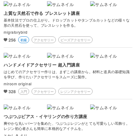
上質な天然石で作る ブレスレット講座
基本技法でプロの仕上がり。ドロップカットやタンブルカットなどの様々な
形の天然石を使って、ブレスレットを作る。
migratorybird
256
初級
アクセサリー
ビーズアクセサリー
ハンドメイドアクセサリー 超入門講座
はじめてのアクセサリー作りは、まずこの講座から。材料と道具の基礎知識
を学び、作りたいアクセサリーをスムーズに製作。
miroom original
328
入門
アクセサリー
レジンアクセサリー
つぶつぶピアス・イヤリングの作り方講座
爽やかな丸いパーツを集めた、つぶつぶレジンがとても可愛らしい耳飾り。
レジン初心者さんも簡単に本格的なアイテムを。
とかしき えり