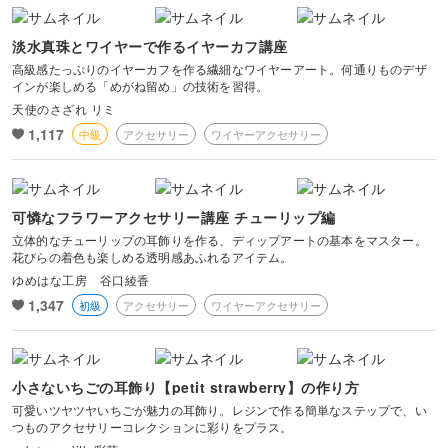
淡水真珠とワイヤーで作るイヤーカフ講座
高級感たっぷりのイヤーカフを作る繊細なワイヤーアート。何通りものデザ
インが楽しめる「めがね留め」の技術を習得。
天使のさざれ リミ
1,117
中級
アクセサリー
ワイヤーアクセサリー
可憐なフラワーアクセサリー講座 チューリップ編
立体的なチューリップの耳飾りを作る、ディップアートの基本をマスター。
花びらの着色も楽しめる透明感あふれるアイテム。
ゆめはな工房 谷口綾香
1,347
初級
アクセサリー
ワイヤーアクセサリー
小さないちごの耳飾り【petit strawberry】の作り方
可愛いツヤツヤいちごが魅力の耳飾り。レジンで作る簡単なステップで、い
つものアクセサリーコレクションに彩りをプラス。