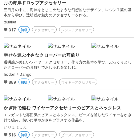
月の海岸ドロップアクセサリー
三日月の中に、海岸をとじこめたような幻想的なデザイン。レジン手芸の基
本から学び、透明感が魅力のアクセサリーを作る。
tsukika
317
初級
アクセサリー
レジンアクセサリー
幸せを運ぶ小さなクローバーの耳飾り
透明感が美しいワイヤーアクセサリー。作り方の基本を学び、ぷっくりとし
たクローバーの耳飾りでおしゃれを楽しむ。
Irodori＊Dango
889
初級
アクセサリー
ワイヤーアクセサリー
かぎ針で編む ワイヤーアクセサリーのピアスとネックレス
エレガントな雰囲気のピアスとネックレス。ビーズを通したワイヤーをかぎ
針で編み、装いに華やかさをプラスする作品を。
いりえよしえ
516
初級
アクセサリー
ビーズアクセサリー