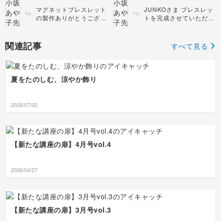
マグネットブレスレット
JUNKOさま ブレスレッ
の製作ありがとうござい
トを完成させていただ
ます😊 注意しながら織
き、ありがとうございま
っていただいたようで、
した。 タテ糸引きはビ
無事にタテ糸も引けてよ
ーズ織りの工程では重要
関連記事
すべて見る
かったです。写真ではベ
なポイントで、なかなか
ースの色は紫に見えます
初めてでは難しいところ
が、私も紫が大好きなの
です。でも、仕上げても
で！赤のラインも映えて
らい嬉しいです。 これ
夏をたのしむ、涼やか飾り
素敵です。縁飾りも気に
からも、ビーズ織りをよ
入ってもらえて嬉しいで
ろしくお願いいたしま
す❗️いくつも製作くださ
す。
2026/07/02
り、本当にありがとうご
ざいます💜
【新たな講座の扉】4月号vol.4
2026/04/27
【新たな講座の扉】3月号vol.3