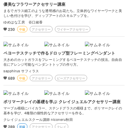
優美なフラワーアクセサリー講座
まるでガラス細工のような透明感のお花たち。立体的なワイヤーワークと美
しい色付けを学び、ディップアートのスキルアップを。
ゆめはな工房 谷口綾香
230
中級
アクセサリー
ワイヤーアクセサリー
ペヨーテステッチで作るドロップ型フレーミングペンダント
大きめのカットガラスをフレーミングするペヨーテステッチの技法。自由自
在にアレンジ可能なペンダントトップの作り方。
sapphirus サフィラス
689
中級
アクセサリー
ビーズアクセサリー
ポリマークレイの基礎を学ぶ クレイジュエルアクセサリー講座
マーブル模様にバイカラー、ステンドグラスの模様まで。ポリマークレイの
基本を学び、4種類の個性的なアクセサリーを作る。
クレイジュエルスクール講師 niconeru秋田
289
初級
アクセサリー
クレイ