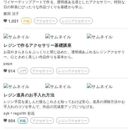
ワイヤーディップアートで作る、透明感ある凛としたアクセサリー。特別な
日の和装にぴったりな作品づくりを基礎から学ぶ。
横田 涼子
1,021
中級
アクセサリー
レジンアクセサリー
レジンで作るアクセサリー基礎講座
お花やきらきらをぷっくりと閉じ込めた、透明感あふれるレジンアクセサリ
ー。心ときめく美しい作品作りを基本から。
pepe
914
入門
アクセサリー
レジンアクセサリー
レジン道具のお手入れ方法
レジン手芸を楽しんだ後もこれさえ知っておけば安心。道具の掃除方法やお
手入れのコツを学んで、作品の完成度アップにつなげる。
ayk＊regolith 彩花
954
初級
アクセサリー
レジンアクセサリー