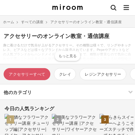
ホーム
>
すべての講座
>
アクセサリーのオンライン教室・通信講座
アクセサリーのオンライン教室・通信講座
身に着けるだけで気分が上がるアクセサリー。その種類は様々で、リングやネック
レス、ピアスなどは様々なブランドから販売されています。Pepeやアガットなど
の人気ブランドからハンドメイドのアクセサリーまで、種類が豊富なので気分に合
わせて選ぶことが出来るのも魅力のひとつです。女性の憧れとも言える結婚指輪は
ハイブランドが選ばれることが多く、高価ではありますが、修理やリメイク・リフ
ォームに対応してもらえるというメリットもあります。ゴールドやシルバー、プラ
チナなどの高価な素材は黒ずみが出来てしまってもクリーニングに出してサビ取り
アクセサリーすべて
クレイ
レジンアクセサリー
や洗浄してもらうと、元通りの輝きを取り戻します。不要になった時には買取も可
能です。日常使いのアクセサリーには、100均やハンドメイドのアクセサリーもお
すすめ。特にハンドメイドアクセサリーは価格が安いにも関わらず、本格的でハイ
ブランドと見間違うほどのクオリティの作品もたくさん販売されています。手作り
他のカテゴリ
ならではの、世界に一つのアクセサリーを楽しむことができ、オリジナルの台紙や
ボックス・ポーチなどにこだわり、おしゃれに梱包されているショップも多くあり
ます。
今日の人気ランキング
刺繍
編み物
1
2
3
ソーイング
イラスト・絵画
すべて
すべて