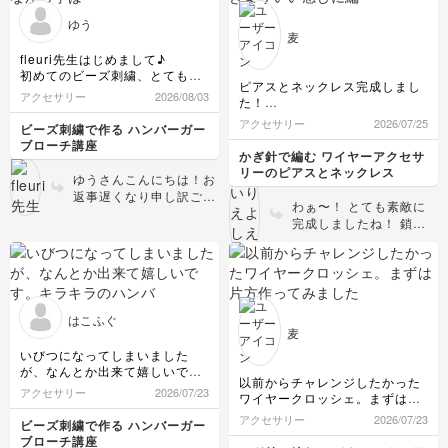
ゆう
麦
fleuri先生はじめまして♪
初めてのビーズ刺繍、とても楽
ピアスとネックレス完成しまし
しみながら学ばせてもらってい
アクセサリー
2026/08/03
た！
ます。
ネックレスはピアスのときより
いよいよブローチ仕上げの段階
アクセサリー
2026/07/25
ビーズ刺繍で作る ハンバーガー
いい感じに編めたと思います。
まで進み、あとは周りを縫うと
ブローチ講座
今回教えていただいた基本を踏
ころです。
かぎ針で編む ワイヤーアクセサ
まえて、自分なりのアレンジも
ひとつ質問です！
リーのピアスとネックレス
ゆうさんこんにちは！お
楽しめたらなと思います。
具材の両側バランスが悪かった
返事遅くなり申し訳ござ
のか、
わぁ〜！ とても素敵に
いません。 ビーズ刺繍
フェルトを切ると左側がまるで
完成しましたね！ 鎖編
を楽しく学んで下さって
かじられたようになってしまい
みのみなので、練習する
嬉しいです😊 左のパー
ました（笑）パールはもう少し
と、コツもつかめて美し
ルは先日のご質問で、お
はみ出る感じに付けたほうが良
く編めるようになると思
答えしたような感じなの
かったのでしょうか？全体的に
います。 ぜひぜひ、オ
ですが、全体的なバラン
もご指導のほど宜しくお願いし
リジナルの作品を楽しん
ます。
スとしては、上手に作ら
はこふぐ
で下さいね♪
れているなぁという印象
麦
です。 敢えてお伝えす
いびつになってしまいました
るとなると、 写真をそ
が、なんとか出来て嬉しいで
以前からチャレンジしたかった
のまま見て右上のレタス
す。
アクセサリー
2026/07/23
ワイヤークロッシェ。まずは片
部分があと2〜3本ぐらい
キラキラのハンバーガー使うの
方作ってみました。なかなかき
あると良いかなぁと思っ
が楽しみです。
アクセサリー
2026/07/23
ビーズ刺繍で作る ハンバーガー
れいに仕上がりませんね…どう
たりします！ご参考にな
ブローチ講座
してもワイヤーが緩みがちで