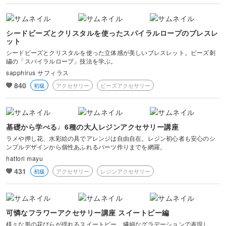
シードビーズとクリスタルを使ったスパイラルロープのブレスレ
ット
シードビーズとクリスタルを使った立体感が美しいブレスレット。ビーズ刺
繍の「スパイラルロープ」技法を学ぶ。
sapphirus サフィラス
840
初級
アクセサリー
ビーズアクセサリー
基礎から学べる♩6種の大人レジンアクセサリー講座
ラメや押し花、水彩絵の具でアレンジは自由自在。レジン初心者も安心のシ
ンプルデザインから個性あふれるパーツ作りまでを網羅。
hattori mayu
431
初級
アクセサリー
レジンアクセサリー
可憐なフラワーアクセサリー講座 スイートピー編
様々な形の花びらが揺れるスイートピー。繊細なグラデーションで表現し、