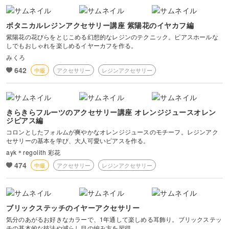
ボタニカルレジンアクセサリー講座 紫陽花のイヤカフ編
紫陽花の花びらをとじこめる幻想的なレジンのテクニック。ピアスホールな
しでもおしゃれを楽しめるイヤーカフを作る。
みくろ
642
中級
アクセサリー
レジンアクセサリー
きらきらフルーツのアクセサリー講座 オレンジジュースオレン
ジピアス編
コロンとしたフォルムが爽やかなオレンジジュースのモチーフ。レジンアク
セサリーの基本を学び、大人可愛いピアスを作る。
ayk＊regolith 彩花
474
中級
アクセサリー
レジンアクセサリー
ブリックステッチのイヤーアクセサリー
気分のあがるお好きなカラーで、1年通して楽しめる耳飾り。ブリックステッ
チの基本的な技法や減らし目の編み方を習得。