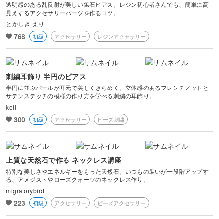
透明感のある乱反射が美しい鉱石ピアス。レジン初心者さんでも、簡単に高
見えするアクセサリーパーツを作るコツ。
とかしき えり
768
初級
アクセサリー
レジンアクセサリー
刺繍耳飾り 半円のピアス
半円に並ぶパールが耳元で美しくきらめく。立体感のあるフレンチノットと
サテンステッチの模様の作り方を学べる刺繍の耳飾り。
kell
300
初級
アクセサリー
ビーズ刺繍
上質な天然石で作る ネックレス講座
特別な美しさやエネルギーをもった天然石。いつもの装いが一段階アップす
る、アメジストやローズクォーツのネックレス作り。
migratorybird
223
初級
アクセサリー
ビーズアクセサリー