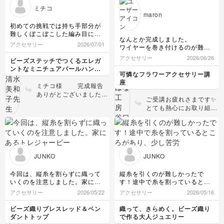
ど上達なさいましたね😳
しさパリパリ感を出した
ャームにして鞄につけます！
ミチコ
✨ とても素敵です！ お
くて弾けるような、この
maron
色の変更もイメージが変
ような作り方にしてみま
初めての挑戦では持ち手部分が
わりますが、チューリッ
した。 端のパール足り
難しくぼこぼこした編み目にな
プも様々な品種がござい
なくなってしまったので
なんとか完成しました。
ってしまいました。どうしても
アクセサリー
2026/07/01
ますので例えば花びらを
すね💦でもとても上手に
ワイヤーを巻き付けるのが難し
上手く作りたいと気合いが入り
尖らせたり、好みのお花
埋められていると思いま
くキッチリ巻けなくてボワボワ
2回目にて成功しました。コツ
アクセサリー
2026/06/26
ビーズステッチでつくるエレガ
に合わせて花びらの形を
すよ✨️ ゴマのビーズは綿
してます。
をつかむと何段目か忘れるほど
ントなミニチュアパールハンド
少し変えてみても楽しい
を詰めると、どうしても
今回は手持ちの色で作りました
楽しくなってきました。めちゃ
可憐なフラワーアクセサリー講
バッグ
と思います！ ぜひチャ
パンの形が変わってしま
が、今度は色を作って挑戦しま
くちゃ可愛いです。次はピンク
座
ミチコ様 完成報告
レンジしてみてください
す。
うので、ある程度の糸の
で挑戦してみようと思います。
ありがとございました！
(* ᴗ͈ˬᴗ͈)”
見え方は仕方ないと思っ
ありがとうございました。
ご受講お疲れさまです✨
初めての挑戦にも関わら
ています！ でもとって
とても熱心にお取り組み
ず２個もお作りいただけ
も可愛いのでチャームに
いただけて嬉しいです！
たとのこと素晴らしいこ
して鞄に付けられたら注
花弁も少し曲げていらっ
とです👏👏👏 持ち手の
目される事間違いないと
しゃるのでしょうか？
ところは上級者でも間違
思います🍔
ワイヤーのねじり方もき
えやすいので本当に頑張
れいですし、素敵です！
りましたね！！！ ピン
JUNKO
JUNKO
メガネ留めは慣れるまで
クのビーズで完成された
難しいですが、きれいに
らぜひまたマイレポして
今回は、縦糸を割らずに織って
縦糸を引くのが難しかったで
できると仕上がりが見違
くださいね。 清水美和
いくのを注意しました。家にあ
す！途中で糸を割っているとこ
えます。 ゆっくりあわ
子
るトレジャービーズの中から色
ろがあり、少し苦労しました。
アクセサリー
2026/05/22
アクセサリー
2026/05/16
てず、しっかりワイヤー
合わせを考えて作ってみまし
おそらく、針先から拾っていた
を引っ張りながらキツめ
た。特小ビーズの縁飾りが可愛
ところだったと思うのでそこは
ビーズ織りブレスレッド＆ペン
織って、きらめく。ビーズ織り
に隙間なく巻くようにし
くて気に入っています。
反省点です。ともあれ、無事に
ダントトップ
で作る大人ジュエリー
てみてください！
完成して満足です。