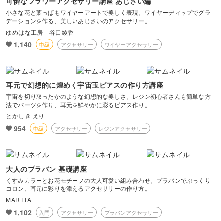
可憐なフラワーアクセサリー講座 あじさい編
小さな花と葉っぱもワイヤーアートで美しく表現。ワイヤーディップでグラ
デーションを作る、美しいあじさいのアクセサリー。
ゆめはな工房 谷口綾香
1,140
中級
アクセサリー
ワイヤーアクセサリー
耳元で幻想的に煌めく宇宙玉ピアスの作り方講座
宇宙を切り取ったかのような幻想的な美しさ。レジン初心者さんも簡単な方
法でパーツを作り、耳元を鮮やかに彩るピアス作り。
とかしき えり
954
中級
アクセサリー
レジンアクセサリー
大人のプラバン 基礎講座
くすみカラーとお花モチーフの大人可愛い組み合わせ。プラバンでぷっくり
コロン、耳元に彩りを添えるアクセサリーの作り方。
MARTTA
1,102
入門
アクセサリー
プラバンアクセサリー