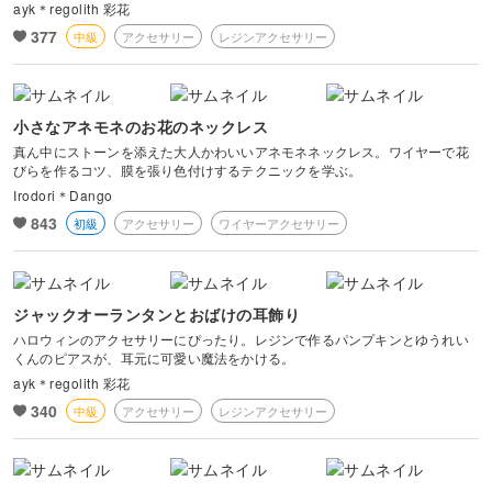
ayk＊regolith 彩花
377
中級
アクセサリー
レジンアクセサリー
小さなアネモネのお花のネックレス
真ん中にストーンを添えた大人かわいいアネモネネックレス。ワイヤーで花
びらを作るコツ、膜を張り色付けするテクニックを学ぶ。
Irodori＊Dango
843
初級
アクセサリー
ワイヤーアクセサリー
ジャックオーランタンとおばけの耳飾り
ハロウィンのアクセサリーにぴったり。レジンで作るパンプキンとゆうれい
くんのピアスが、耳元に可愛い魔法をかける。
ayk＊regolith 彩花
340
中級
アクセサリー
レジンアクセサリー