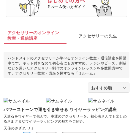
油絵
上絵付け
切り絵
羊毛フェルト
整理収納・片付け
フィットネス
カメラ・写真
ソウタシエ
ジェルキャンドル
すべて
すべて
水彩画
ラッピング
カービング
多肉植物
ダンス
ボタニカルキャンドル
アイシングクッキー
マネー
デジタルイラスト
アクセサリーのオンライン
すべて
アクセサリーの先生
折り紙
つまみ細工
教室・通信講座
占い
ピラティス
韓国キャンドル
パン
ブランディング
日本画
カメラその他
カルトナージュ
水引
金継ぎ
ヨガ
ハンドメイドのアクセサリーが学べるオンライン教室・通信講座を開講
アロマキャンドル
洋菓子
EC・集客
カメラ基礎
中です。キット付きなので初心者にもおすすめ。レジンやビーズ、刺繍
レザークラフト
などを用いたアクセサリー制作のオンラインレッスンを多数開講中で
フラワーアレンジメント
す。アクセサリー教室・講座を探すなら「ミルーム」
サシェ
和菓子
Webデザイン
画像編集ツール
消しゴムはんこ
手帳・ノート
料理
ボケ・丸ボケ
クラフト
アロマ・ハーブ
構図
パワーストーンで運を引き寄せる ワイヤーラッピング講座
ぬいぐるみ
パーソナルカラー
天然石をワイヤーで包んで、幸運のアクセサリーを。初心者さんでも楽しめ
るさまざまなワイヤーラッピングの魅力をご紹介。
光・ライティング
天使のさざれ リミ
暮らし