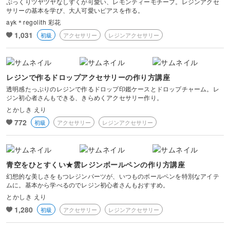
ぷっくりツヤツヤなしずくが可愛い、レモンティーモチーフ。レジンアクセ
サリーの基本を学び、大人可愛いピアスを作る。
ayk＊regolith 彩花
1,031
初級
アクセサリー
レジンアクセサリー
レジンで作るドロップアクセサリーの作り方講座
透明感たっぷりのレジンで作るドロップ印鑑ケースとドロップチャーム。レ
ジン初心者さんもできる、きらめくアクセサリー作り。
とかしき えり
772
初級
アクセサリー
レジンアクセサリー
青空をひとすくい★雲レジンボールペンの作り方講座
幻想的な美しさをもつレジンパーツが、いつものボールペンを特別なアイテ
ムに。基本から学べるのでレジン初心者さんもおすすめ。
とかしき えり
1,280
初級
アクセサリー
レジンアクセサリー