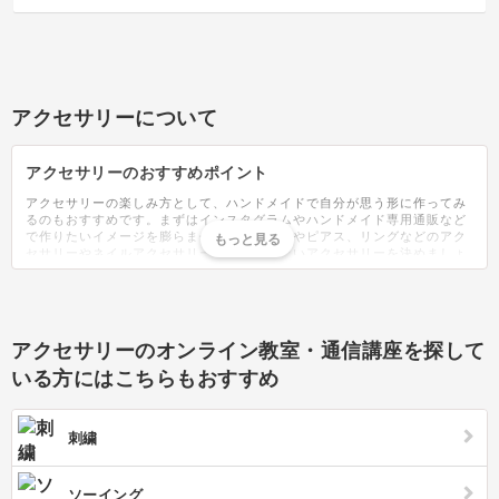
アクセサリーについて
アクセサリーのおすすめポイント
アクセサリーの楽しみ方として、ハンドメイドで自分が思う形に作ってみ
るのもおすすめです。まずはインスタグラムやハンドメイド専用通販など
で作りたいイメージを膨らませ、ネックレスやピアス、リングなどのアク
セサリーやネイルアクセサリーなど、作りたいアクセサリーを決めましょ
う。必要なチェーンやソケットなどの金具やストーン・パール・英語モチ
ーフのパーツなどは手芸店や100均でも取り扱われており、気軽に始める
ことができます。作り方もパーツをただ繋げたり、貼り付けたら完成する
ような簡単な物も多く、材料一式がセットになったキットも販売されてい
るので、ハンドメイドに自信が無い方にもおすすめです。作り方に慣れて
アクセサリーのオンライン教室・通信講座を探して
くると、パーツの組み合わせを工夫したり、レジンでオリジナルのパーツ
を作ってみると、世界に一つの自分だけのアクセサリーが完成します。パ
いる方にはこちらもおすすめ
ーツが増えてきたら、100均で小分け収納が出来るケースやトレイで収納
するのもおすすめ。アクセサリー作りに慣れてきたら、通販や手作り市で
販売にチャレンジすることもできます。100均などでおしゃれなプレート
を用意し、その上にアクセサリーを置き撮影することで作品がより際立ち
刺繍
目に留まりやすくなります。また、手作り市ではディスプレイにこだわ
り、必要な什器やスタンドなどを揃え、オリジナリティのあるお店作りに
することで、集客が期待できます。また、ラッピングにこだわることで、
ソーイング