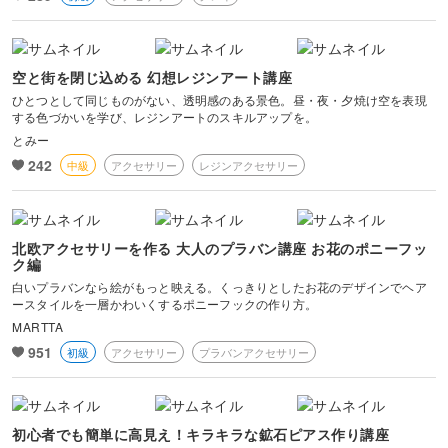
空と街を閉じ込める 幻想レジンアート講座
ひとつとして同じものがない、透明感のある景色。昼・夜・夕焼け空を表現
する色づかいを学び、レジンアートのスキルアップを。
とみー
242
中級
アクセサリー
レジンアクセサリー
北欧アクセサリーを作る 大人のプラバン講座 お花のポニーフッ
ク編
白いプラバンなら絵がもっと映える。くっきりとしたお花のデザインでヘア
ースタイルを一層かわいくするポニーフックの作り方。
MARTTA
951
初級
アクセサリー
プラバンアクセサリー
初心者でも簡単に高見え！キラキラな鉱石ピアス作り講座