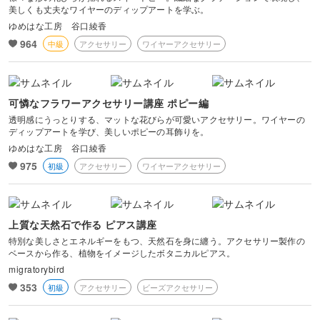
美しくも丈夫なワイヤーのディップアートを学ぶ。
ゆめはな工房 谷口綾香
964
中級
アクセサリー
ワイヤーアクセサリー
可憐なフラワーアクセサリー講座 ポピー編
透明感にうっとりする、マットな花びらが可愛いアクセサリー。ワイヤーの
ディップアートを学び、美しいポピーの耳飾りを。
ゆめはな工房 谷口綾香
975
初級
アクセサリー
ワイヤーアクセサリー
上質な天然石で作る ピアス講座
特別な美しさとエネルギーをもつ、天然石を身に纏う。アクセサリー製作の
ベースから作る、植物をイメージしたボタニカルピアス。
migratorybird
353
初級
アクセサリー
ビーズアクセサリー