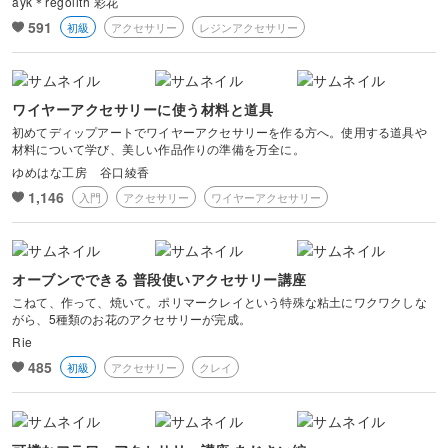
ayk＊regolith 彩花
591
初級
アクセサリー
レジンアクセサリー
ワイヤーアクセサリーに使う材料と道具
初めてディップアートでワイヤーアクセサリーを作る方へ。使用する道具や
材料について学び、美しい作品作りの準備を万全に。
ゆめはな工房 谷口綾香
1,146
入門
アクセサリー
ワイヤーアクセサリー
オーブンでできる 普段使いアクセサリー講座
こねて、作って、焼いて。ポリマークレイという特殊な粘土にワクワクしな
がら、5種類のお花のアクセサリーが完成。
Rie
485
初級
アクセサリー
クレイ