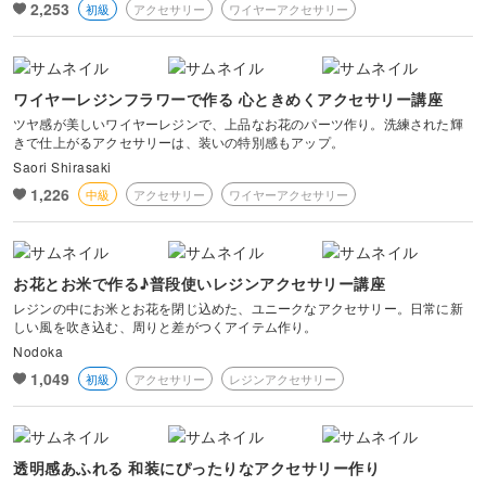
2,253
初級
アクセサリー
ワイヤーアクセサリー
風景・スナップ
物撮り・テーブルフォト
ワイヤーレジンフラワーで作る 心ときめくアクセサリー講座
ツヤ感が美しいワイヤーレジンで、上品なお花のパーツ作り。洗練された輝
ポートレート
きで仕上がるアクセサリーは、装いの特別感もアップ。
Saori Shirasaki
1,226
中級
アクセサリー
ワイヤーアクセサリー
お花とお米で作る♪普段使いレジンアクセサリー講座
レジンの中にお米とお花を閉じ込めた、ユニークなアクセサリー。日常に新
しい風を吹き込む、周りと差がつくアイテム作り。
Nodoka
1,049
初級
アクセサリー
レジンアクセサリー
透明感あふれる 和装にぴったりなアクセサリー作り