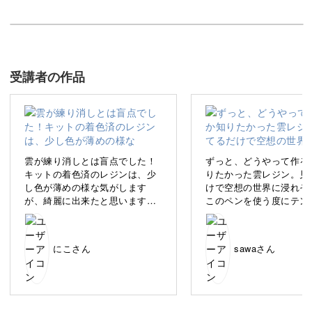
使いながら、ふと目に入るきれいな雲レジンで心も明るく
晴れ渡りそう♪
受講者の作品
手軽に楽しめるハンドメイドとして親しまれているレジ
ン。
雲が練り消しとは盲点でした！
ずっと、どうやって作る
キットの着色済のレジンは、少
りたかった雲レジン。見
し色が薄めの様な気がします
けで空想の世界に浸れそ
レジンとは、樹脂が液状になった透明の液体で、専用のラ
が、綺麗に出来たと思います。
このペンを使う度にテン
イトを当てると透明のまま固まります。
気泡はあえて残してみました。
が上がります。作り方も
やすくて、直ぐに出来ま
夕焼けカラーにも挑戦し
複雑そうに見える作品も、一つ一つ順を追っていくことで
にこさん
sawaさん
り、さっそく追加で練り
買いました(*^^*)
初心者さんも楽しみながら作っていただくことができま
す。