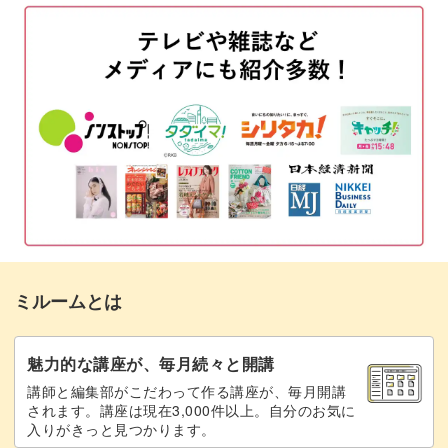
レジンに雲を入れる
05:53
着色したレジンを入れる
12:59
レジンとボールペンを接着する準備をする
17:26
レジンとボールペンを接着する
19:56
コーティングレジン液を塗布する
22:04
完成♪
26:17
ミルームとは
魅力的な講座が、毎月続々と開講
講師と編集部がこだわって作る講座が、毎月開講
されます。講座は現在3,000件以上。自分のお気に
入りがきっと見つかります。