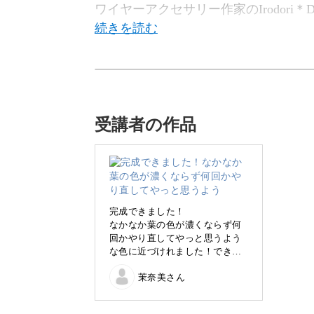
ワイヤーアクセサリー作家のIrodori＊D
この講座では、ワイヤーの扱い方と基
り方をレクチャーします。
受講者の作品
公園などで見かける可愛らしいクロー
く作っていただけますよ。
完成できました！
なかなか葉の色が濃くならず何
ワイヤーの扱い方の基本か
回かやり直してやっと思うよう
な色に近づけれました！できた
時の達成感がとてもありました
茉奈美さん
☺︎
まずはワイヤーややっとこなど工具の
講座をみながら作っていて、こ
うやって作っていたんだ！など