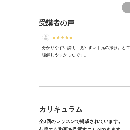
の新しい発見がとてもありまし
た。
次の講座も楽しみながらやりた
いと思います☺︎
受講者の声
実践では、桜の花びらを作る練習から
1枚、2枚と増やしていき、5枚のお花
分かりやすい説明、見やすい手元の撮影。と
理解しやすかったです。
徐々にステップアップしていく内容で
いね。
カリキュラム
ぷっくりとした透明感のあ
全2回のレッスンで構成されています。
何度でも動画を見返すことができます。