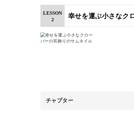
幸せをもたらすアクセサリ
はじめに
LESSON
幸せを運ぶ小さなク
2
使用材料・道具
このアクセサリーのポイントは、クロ
ように形作るところ♪
クリアファイルをカットする
工具と資材について
花びらを1枚作る
とっても可愛くつくるために、きれい
花びらを2枚作る
花びらを3枚作る
チャプター
花びらを4枚作る
実は知りたかった、イヤリングとピア
オープニング
花びらを5枚作る
自分で作ったアクセサリーを身につけ
はじめに