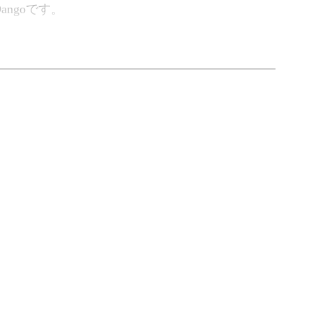
angoです。
本を学び、比較的簡単なクローバーの耳飾りの作
バーを、あなただけのオリジナル作品として楽し
ら
取り扱い方を、基本から学んでいきましょう。