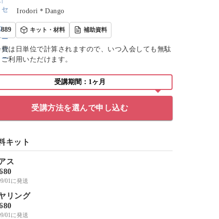
Irodori＊Dango
889
キット・材料
補助資料
会費は日単位で計算されますので、いつ入会しても無駄
くご利用いただけます。
受講期間：1ヶ月
受講方法を選んで申し込む
料キット
アス
,680
/09/01に発送
ヤリング
,680
/09/01に発送