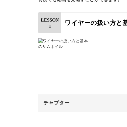
この耳飾りの魅力は、透き通るような
LESSON
ワイヤーの扱い方と
1
ワイヤーで作ったリーフにディップ液
す。
この講座ならではの技術を、ぜひ動画
レジンでコーティングする仕上げ方も
チャプター
できあがります♪
オープニング