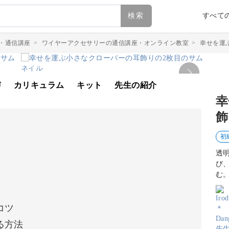
検索
すべて
・通信講座
>
ワイヤーアクセサリーの通信講座・オンライン教室
>
幸せを運
声
カリキュラム
キット
先生の紹介
幸
飾
初
透
び
む
コツ
る方法