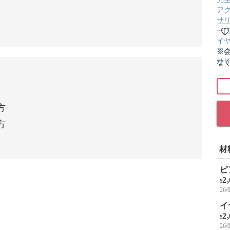
※
な
方
方
材
ピ
2
¥
26
イ
2
¥
26