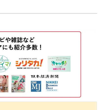
法
33:18
01:52
35:40
04:37
42:19
09:56
だかいいことがありそうですね。
44:33
13:53
48:42
と思いませんか？
16:02
52:20
20:47
54:41
24:00
もご覧いただき、「次はこんなアクセサリーを作
ばと思います。
26:29
31:20
！