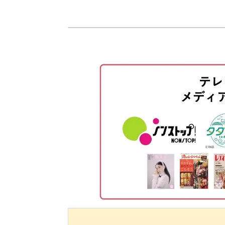
ゲージスティックに連続で巻く方
ちがいなし♪
使用材料・道具
ディップ液に浸す方法
四つ葉のクローバーを作る
薄め液を使って柔らかくする
三つ葉のクローバーを作る
クローバーの耳飾り、身に付けると何
リーフを作る
ディップ液で色をつける
グリーンのディップ液を作る
しかも自分で作れたら、もっと楽しい
クローバーにレジン液をのせる
ディップ液に浸す
クローバーに模様を描く
完成♪
茎を作る
私が日頃作っているアクセサリー作品
りたいなぁ」と参考にしていただけれ
アクセサリー金具をつける
レジン液で裏をコーティングする
みなさまのご参加をお待ちしています