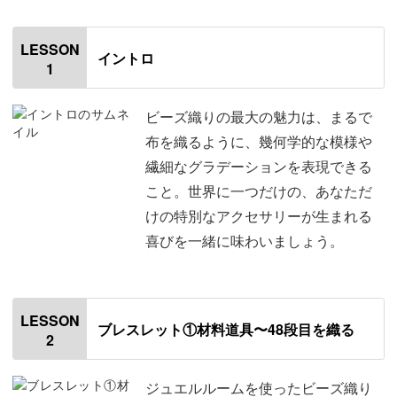
小さなビーズを一粒ずつ紡ぎ、色を重ねることで、繊細な
グラデーションや几帳面な模様が生まれます。
LESSON
イントロ
1
ビーズ織りの最大の魅力は、まるで
手間がかかる分、仕上がった作品には特別な存在感が宿り
布を織るように、幾何学的な模様や
ます。
繊細なグラデーションを表現できる
こと。世界に一つだけの、あなただ
自分の手で作ったアクセサリーは、既製品とは違うあたた
けの特別なアクセサリーが生まれる
かさがあります。
喜びを一緒に味わいましょう。
LESSON
完成した作品は、日常使いにも特別な日にもぴったりの上
ブレスレット①材料道具〜48段目を織る
2
品な仕上がりに。
ジュエルルームを使ったビーズ織り