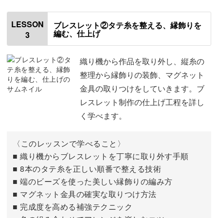
て方も、織りと一緒に学びます。
使用する材料・道具
00:54
LESSON
ブレスレット②タテ糸を整える、縁飾りを
中央に添えるパールのあしらい方も、作品を上品に見せる
編む、仕上げ
3
ブレスレットの織り方の手順
01:45
ポイント◎
糸の準備をする
02:16
織り機から作品を取り外し、縦糸の
整理から縁飾りの装飾、マグネット
１段目〜41段目を織る
06:22
金具の取りつけをしていきます。ブ
ブレスレットでは、色の組み合わせで模様を描く楽しさを
レスレット制作の仕上げ工程を詳し
42段目〜48段目を織る
13:45
体感します。
く学べます。
華奢ながらもしっかりとした存在感を生む、チェック柄風
〈このレッスンで学べること〉
の模様作りをマスターできます。
■ 織り機からブレスレットを丁寧に取り外す手順
■ 8本のタテ糸を正しい順番で整える技術
■ 端のビーズを使った美しい縁飾りの編み方
■ マグネット金具の確実な取りつけ方法
■ 完成度を高める補強テクニック
基礎から応用、美しい仕上がりのコツまで