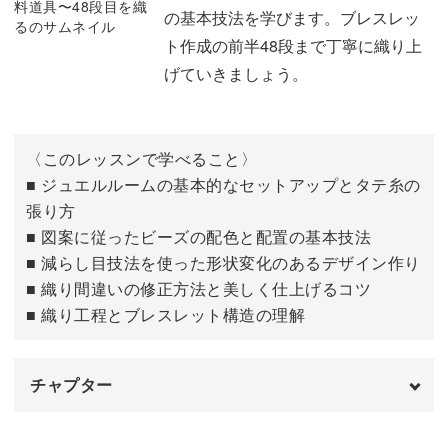
自分で織ったアクセサリーをまとえる日々は、きっと毎日
の基本技法を学びます。ブレスレッ
の気分をそっと彩ってくれるはずです♪
ト作成の前半48段まで丁寧に織り上
げていきましょう。
2つのアクセサリー作りで楽しく学べる
〈このレッスンで学べること〉
■ ジュエルルームの基本的なセットアップとタテ糸の
講座では、ペンダントトップとブレスレットの2作品を制
張り方
作していきます。
■ 図案に従ったビーズの配色と配置の基本技法
■ 減らし目技法を使った形状変化のあるデザイン作り
どちらも動画に沿って進めれば自然とできるようになる構
■ 織り間違いの修正方法と美しく仕上げるコツ
■ 織り工程とブレスレット構造の理解
成ですので、安心してくださいね。
チャプター
ペンダントトップでは、菱形のような斜めに見える組み立
はじめに
00:00