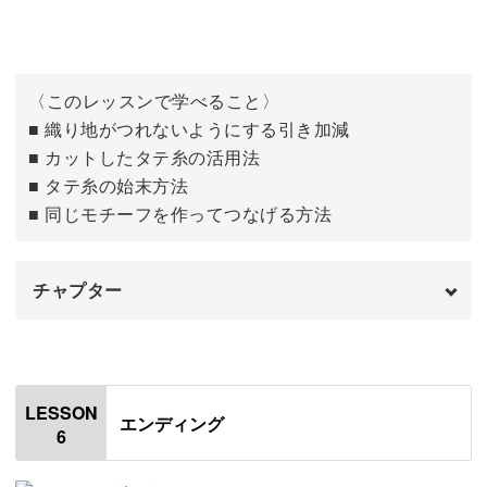
〈このレッスンで学べること〉
■ 織り地がつれないようにする引き加減
■ カットしたタテ糸の活用法
■ タテ糸の始末方法
■ 同じモチーフを作ってつなげる方法
チャプター
はじめに
00:00
たて糸を整える
00:28
LESSON
エンディング
6
ペンダントに組み立てる
08:13