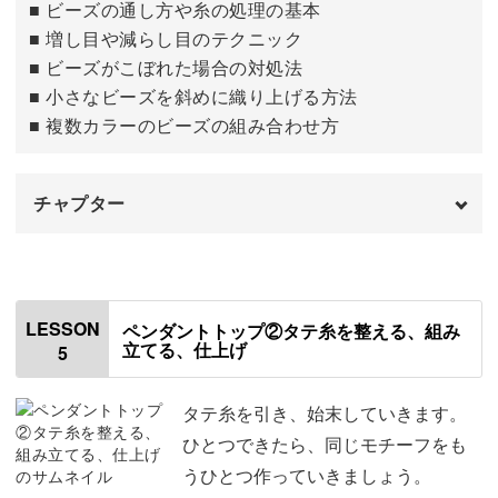
■ ビーズの通し方や糸の処理の基本
■ 増し目や減らし目のテクニック
身につけたテクニックは、色の組み合わせや織る幅を変え
■ ビーズがこぼれた場合の対処法
るだけで、さまざまな作品に応用もできます。
■ 小さなビーズを斜めに織り上げる方法
■ 複数カラーのビーズの組み合わせ方
ビーズのきらめきとともに心豊かな時間を楽しみ、新しい
作品づくりにも挑戦してみてくださいね。
チャプター
はじめに
00:00
使用する材料・道具
00:49
LESSON
ペンダントトップ②タテ糸を整える、組み
立てる、仕上げ
5
ペンダントの織り方の手順
01:41
糸の準備をする
02:15
タテ糸を引き、始末していきます。
ひとつできたら、同じモチーフをも
1段目〜7段目を上下織る
05:23
うひとつ作っていきましょう。