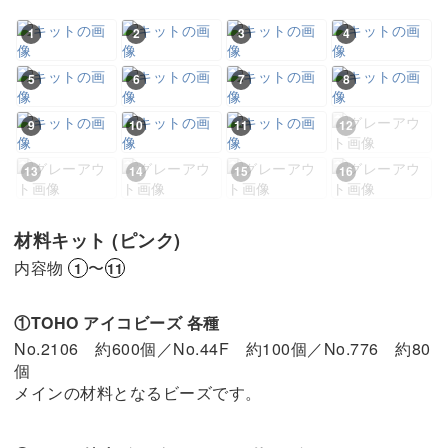
1
2
3
4
5
6
7
8
9
10
11
12
13
14
15
16
材料キット (ピンク)
内容物
〜
1
11
①TOHO アイコビーズ 各種
No.2106 約600個／No.44F 約100個／No.776 約80
個
メインの材料となるビーズです。