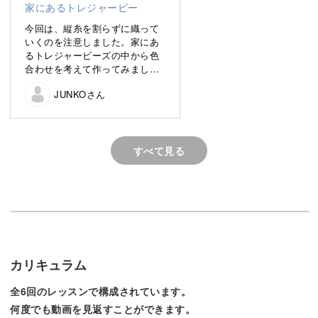
今回は、縦糸を割らずに織って
いくのを注意しました。家にあ
るトレジャービーズの中から色
ビーズ織りは、集中して手を動かす時間そのものが心を整
合わせを考えて作ってみまし
えてくれる、とても豊かな手芸です。
た。特小ビーズの縁飾りが可愛
JUNKOさん
くて気に入っています。
完成したときの達成感と、光を受けて輝く作品の美しさ
を、ぜひ一緒に味わっていきましょう。
すべて見る
日常でまとえる、ビーズ織りの魅力
ビーズ織りは、まるで織物のように模様を描いていく奥深
カリキュラム
い手芸。
全6回のレッスンで構成されています。
何度でも動画を見返すことができます。