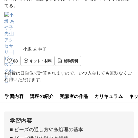
てる。
小坂 あや子
68
キット・材料
補助資料
※会費は日単位で計算されますので、いつ入会しても無駄なくご
利用いただけます。
学習内容
講座の紹介
受講者の作品
カリキュラム
キ
学習内容
■ ビーズの通し方や糸処理の基本
■ ビーズ織りの魅力と特徴