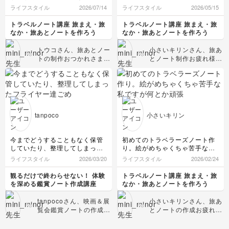
た。私は手書きが苦手なのでデ
全部のページを投稿できず残念
ライフスタイル
2026/07/14
ライフスタイル
2026/05/15
ジタル(goodnotes)で手書き風
なのですが、一番頑張ったペー
に作ってみました。ちょっと大
ジを見ていただきたいと思いま
トラベルノート講座 旅まえ・旅
トラベルノート講座 旅まえ・旅
変だったけど旅ノート作りは楽
す♪
なか・旅あとノートを作ろう
なか・旅あとノートを作ろう
しい作業ですね。新しい趣味が
まだまだ絵が下手ですが、お陰
できて嬉しいです。
様で描くことが楽しくなって来
トウコさん、旅あとノー
小さいキリンさん、旅あ
ました。
トの制作おつかれさまで
とノート制作お疲れ様で
手書きのイラストを入れるとノ
した！ Goodnotesで手
した！ なんと素晴らし
ートがとても映えますね❤️
書き風に仕上げる工夫、
い＆美しいトラベルノー
時間はかかりますが、これまで
とっても素敵です！写真
ト…！！このまま別府の
の旅をしっかり記録と記憶に残
もすごくきれい✨ 私自
パンフレットに載せられ
したいと思ってます。
身、トラベルノートは手
そうな完成度ですね🥹✨
ありがとうございましたm(_
をかけた分だけ旅の思い
絵が下手なんてとんでも
_)m
tanpoco
小さいキリン
出が特別になり、完成し
ないです！ 地図もとて
たページへの愛着もひと
も見やすく、絵心たっぷ
しおだなあと思っていま
りで、時間をかけて描い
今までどうすることもなく保管
初めてのトラベラーズノート作
す。 「新しい趣味がで
たからこその、ご自身が
していたり、整理してしまった
り。絵がめちゃくちゃ苦手な私
きた」と言っていただけ
体験された旅の魅力がし
フライヤー達ごめんて思いまし
ですが何とか頑張りました！先
ライフスタイル
2026/03/20
ライフスタイル
2026/02/24
て本当に嬉しいです！
っかり詰まったノートに
た😢
生の動画や本を参考に、シール
これからもぜひトウコさ
なっていると感じました
こんな素敵なまとめ方もっと早
やダウンロードした画像を駆使
観るだけで終わらせない！ 体験
トラベルノート講座 旅まえ・旅
んらしいトラベルノート
◎ ぜひこれからも、ご
く知りたかったです😂
しながら…。時間はかかります
を深める鑑賞ノート作成講座
なか・旅あとノートを作ろう
作りを楽しんでいってく
が、仕上がった時の達成感は半
自身の才能をどんどん伸
端ないですね♪
ださいね。次回のレッス
ばしてくださいね！ 次
tanpocoさん、映画＆展
小さいキリンさん、旅あ
まだまだ記録に残したい旅行が
ンもよろしくお願いしま
回のレッスンもよろしく
覧会鑑賞ノートの作成お
とノートの作成お疲れ様
たくさんあるので、これからも
す！
お願いします！
疲れ様でした！ 特に映
でした！ 絵が苦手とは
地道に頑張ります。
画のフィルム風デザイン
思えないほどお上手で