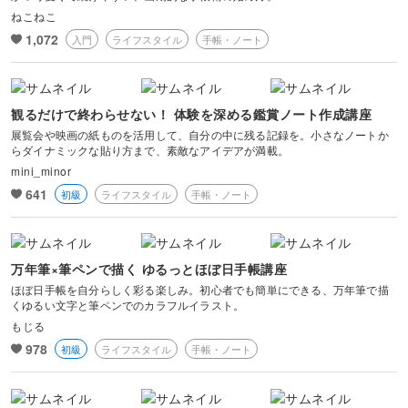
ねこねこ
1,072
入門
ライフスタイル
手帳・ノート
観るだけで終わらせない！ 体験を深める鑑賞ノート作成講座
展覧会や映画の紙ものを活用して、自分の中に残る記録を。小さなノートか
らダイナミックな貼り方まで、素敵なアイデアが満載。
mini_minor
641
初級
ライフスタイル
手帳・ノート
万年筆×筆ペンで描く ゆるっとほぼ日手帳講座
ほぼ日手帳を自分らしく彩る楽しみ。初心者でも簡単にできる、万年筆で描
くゆるい文字と筆ペンでのカラフルイラスト。
もじる
978
初級
ライフスタイル
手帳・ノート