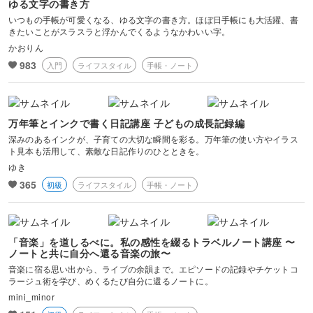
ゆる文字の書き方
いつもの手帳が可愛くなる、ゆる文字の書き方。ほぼ日手帳にも大活躍、書
きたいことがスラスラと浮かんでくるようなかわいい字。
かおりん
983
入門
ライフスタイル
手帳・ノート
万年筆とインクで書く日記講座 子どもの成長記録編
深みのあるインクが、子育ての大切な瞬間を彩る。万年筆の使い方やイラス
ト見本も活用して、素敵な日記作りのひとときを。
ゆき
365
初級
ライフスタイル
手帳・ノート
「音楽」を道しるべに。私の感性を綴るトラベルノート講座 〜
ノートと共に自分へ還る音楽の旅〜
音楽に宿る思い出から、ライブの余韻まで。エピソードの記録やチケットコ
ラージュ術を学び、めくるたび自分に還るノートに。
mini_minor