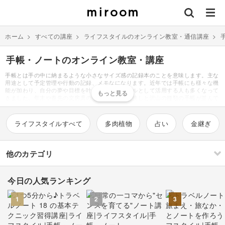
ホーム
>
すべての講座
>
ライフスタイルのオンライン教室・通信講座
>
手帳・ノートのオンライン教室・講座
手帳とは手の中に納まるような小さなサイズ感の記録本のことを意味します。主な
用途として予定管理や行動の記録、メモなになります。近年では手帳にも様々な機
能が加わり、自分の夢や目標を叶えるためのツールとして活用する人も多くなって
きました。年末や春先の文房具の手帳売り場は所狭しと沢山の種類の手帳が並んで
おり、自分にあった一冊を探すのも楽しい時間です。手帳好きな人は普段どんなこ
とを書いているのか、今まで使っていなかった人にとっては気になる点ではないで
しょうか。主なトピックとしては目標、日記、読書、運動や体重の記録、仕事や勉
ライフスタイルすべて
多肉植物
占い
金継ぎ
強の振り返り、出費の記録などがあげられます。最近はシールやマスキングテープ
等を使ってかわいく装飾したページをSNS上に投稿し、より楽しく記録するアイデ
アを発信している手帳インスタグラマーも多く存在しています。#手帳デコ #コラ
ージュノートなどのハッシュタグで検索するとそれらのインスタグラマーの投稿が
他のカテゴリ
見つかります。そんな手帳ブームに合わせて文具のデザイン性も向上しており、く
すみカラーやおしゃれな手書き風イラストなど、最新のトレンドを取り入れたデザ
インが増えています。思わず手に入れたくなるデザインに魅了され、今まで興味の
今日の人気ランキング
なかった人もハマってしまうほど進化しています。お気に入りの文具を使って手帳
刺繍
編み物
を作ると、書いている時も見返して読む時も、とびきりの楽しさがあります。とき
めきが詰まった手帳ライフをぜひ始めてみてはいかがでしょうか。
1
2
3
ソーイング
イラスト・絵画
すべて
すべて