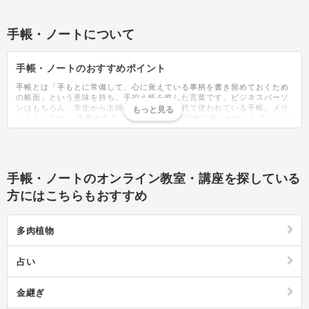
手帳・ノートについて
手帳・ノートのおすすめポイント
手帳とは「手もとに常備して、心に覚えている事柄を書き留めておくため
の帳面」という意味を持ち、手控え帳を略した言葉です。ビジネスパーソ
ンはもちろん、学生から主婦まで、幅広い世代で使われている手帳。メリ
ットとしては、 手書きすることで予定などが記憶に残りやすくなる、パッ
と見た時に一覧で情報を把握できるなどがあり、スマホを持っていても紙
の手帳ならではの使いやすいさを気に入り愛用している人が多くいらっし
ゃいます。手帳には様々な種類がありますが、大きく分けると4つのタイ
プがあります。1ヶ月の予定を見える化できるマンスリータイプ、1習慣の
スケジュールを詳細に管理できるウィークリータイプ、1日1ページで日記
手帳・ノートのオンライン教室・講座を探している
としても使えるデイリータイプ、複数のプロジェクトを管理できるガント
チャートタイプの4種類です。スケジュールだけでなく、仕事や生活・勉
方にはこちらもおすすめ
強のメモやタスク管理に活用できるものもあるため、用途によって自分に
合うものを選ぶのがおすすめ。最近は自由度の高いウィークリーやデイリ
ーページに日記を綴る人も増えており、マスキングテープやシールを使っ
多肉植物
てかわいく日々の思い出を記録しています。何を書くかアイデアが浮かば
ないときにもシールを貼るだけで華やかでかわいいページに仕上がるの
で、楽しく記録することができます。絵が苦手な人でもなぞるだけで簡単
占い
にイラストが描けるテンプレートも豊富なデザインが販売されており、自
分だけの特別な手帳作りは誰でも楽しめるものになっています。いざ手帳
を使いはじめると「書き込むうちに気づいたらページがぐちゃぐちゃにな
金継ぎ
っていた」ということがあるでしょう。手帳を上手く活用するためには書
き方のコツがあります。例えば多色ボールペンを使い、赤は仕事の予定、