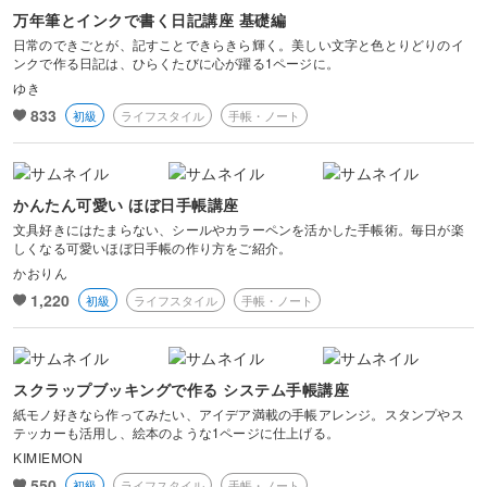
万年筆とインクで書く日記講座 基礎編
日常のできごとが、記すことできらきら輝く。美しい文字と色とりどりのイ
ンクで作る日記は、ひらくたびに心が躍る1ページに。
ゆき
833
初級
ライフスタイル
手帳・ノート
かんたん可愛い ほぼ日手帳講座
文具好きにはたまらない、シールやカラーペンを活かした手帳術。毎日が楽
しくなる可愛いほぼ日手帳の作り方をご紹介。
かおりん
1,220
初級
ライフスタイル
手帳・ノート
スクラップブッキングで作る システム手帳講座
紙モノ好きなら作ってみたい、アイデア満載の手帳アレンジ。スタンプやス
テッカーも活用し、絵本のような1ページに仕上げる。
KIMIEMON
550
初級
ライフスタイル
手帳・ノート