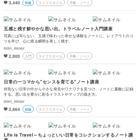
3,440
初級
ライフスタイル
手帳・ノート
風景・スナップ
物撮り・テーブルフォト
五感と残す鮮やかな思い出。トラベルノート入門講座
写真には写らない、五感で味わった幸せな体験をノートに。レイアウトのコ
ポートレート
ツを学び、心に残る瞬間を美しく残す。
mini_minor
2,800
入門
ライフスタイル
手帳・ノート
日常の一コマから"センスを育てる"ノート講座
何気ない日常の中から小さな発見やワクワクを見つけ、ノートに素敵に記録
する。思い出を豊かに彩るイラストやマップの描き方。
mini_minor
2,864
初級
ライフスタイル
手帳・ノート
Life is Travel～ちょっといい日常をコレクションするノート講
座