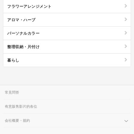
青は重要事項、という風に色ごとに意味をもたせて色分けしながら書くと
フラワーアレンジメント
ひと目で内容を把握することができます。また単語の頭文字やアルファベ
ットなどの略語を用いて書くと限られたスペースでもスッキリと見やすく
なります。ちょっとしたポイントを意識するだけ手帳を一段と使いやすく
アロマ・ハーブ
できるのです。また1月始まり、4月始まり、9月始まりと手帳によってス
タート時期がバラバラですが、迷ったらライフスタイルに合わせて選ぶの
がおすすめ。気持ちを新たに切り替えるタイミングで始めたい場合は1月
パーソナルカラー
始まり、新生活に合わせて始める場合は年度切り替えの4月始まり、とい
った感じに選んでみると良いでしょう。スケジュール管理やtodo管理、
日々の記録など、様々な使い方ができる手帳。快適に、そして幸せに過ご
整理収納・片付け
すためのエッセンスが秘められた手帳を今年こそ取り入れてみてはいかが
でしょうか。
暮らし
常見問答
有意販售影片的各位
会社概要・規約