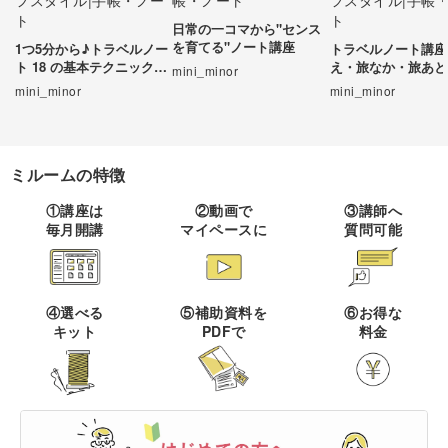
日常の一コマから"センス
伝統刺繍
棒針編み
ミニチュア・クレイ
ドール
すべて
すべて
を育てる"ノート講座
1つ5分から♪トラベルノー
トラベルノート講座
クラフト
ト 18 の基本テクニック習
え・旅なか・旅あと
mini_minor
その他刺繍
かぎ針編み
得講座
トを作ろう
mini_minor
mini_minor
パッチワーク
デッサン
ネイル
アクセサリー
すべて
すべて
パンチニードル
レース編み
布小物
ボールペンイラスト
フェイクスイーツ
ドール服
カリグラフィー・レ
キャンドル
ミルームの特徴
すべて
すべて
タリング
刺し子
マクラメ
和裁
アクリル絵の具
①講座は
②動画で
③講師へ
ミニチュアフード
ドールハウス
ネイル検定
プラバンアクセサリー
絵付け・ペインティ
毎月開講
マイペースに
質問可能
書道・ペン字
クロスステッチ
クラフトバンド
すべて
すべて
ング
洋裁
アルコールインクアート
ミニチュア雑貨
スカルプネイル
クレイ
オートクチュール刺繍
あみぐるみ
キャンドルホルダー
カリグラフィー
ペーパークラフト
ハンドメイド
コピック
すべて
すべて
④選べる
⑤補助資料を
⑥お得な
ネイルケア
レジンアクセサリー
キット
PDFで
料金
リボン刺繍
マーブルキャンドル
レタリング
パステルアート
ポーセラーツ
ペン字
ライフスタイル
フィットネス
すべて
すべて
ジェルネイル
ワイヤーアクセサリー
ビーズ刺繍
スイーツキャンドル
色鉛筆
トールペイント
筆文字
ペーパーアート
石鹸作り
クッキング
ビジネス
ビーズアクセサリー
すべて
すべて
フランス刺繍
ソイキャンドル