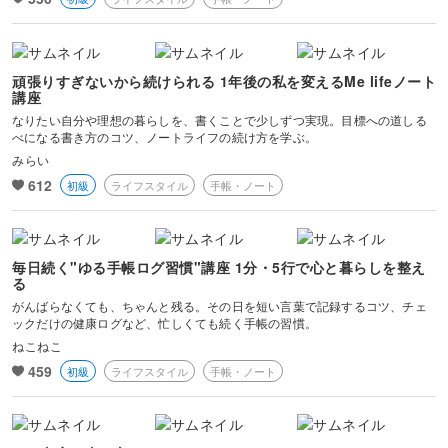
頑張りすぎないから続けられる 1年後の私を変えるMe lifeノート
講座
なりたい自分や理想の暮らしを、書くことで少しずつ実現。目標への道しる
べになる書き方のコツ、ノートライフの続け方を学ぶ。
みらい
612
初級
ライフスタイル
手帳・ノート
毎日続く"ゆる手帳ログ習慣"講座 1分・5行で心と暮らしを整え
る
がんばらなくても、ちゃんと残る。その日を短い言葉で記録するコツ、チェ
ックだけの健康ログなど、忙しくても続く手帳の習慣。
ねこねこ
459
初級
ライフスタイル
手帳・ノート