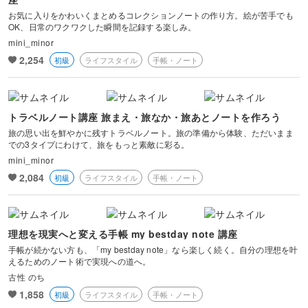
お気に入りをかわいくまとめるコレクションノートの作り方。絵が苦手でも
OK、日常のワクワクした瞬間を記録する楽しみ。
mini_minor
2,254
初級
ライフスタイル
手帳・ノート
トラベルノート講座 旅まえ・旅なか・旅あとノートを作ろう
旅の思い出を鮮やかに残すトラベルノート。旅の準備から体験、ただいまま
での3タイプにわけて、旅をもっと素敵に彩る。
mini_minor
2,084
初級
ライフスタイル
手帳・ノート
理想を現実へと変える手帳 my bestday note 講座
手帳が続かない方も、「my bestday note」なら楽しく続く。自分の理想を叶
えるためのノート術で実現への道へ。
古性 のち
1,858
初級
ライフスタイル
手帳・ノート