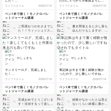
した！
たのにうっかり月曜始まりにし
ウィッシュリストは勝手に100
てしまいました😂
ライフスタイル
2026/07/19
ライフスタイル
2026/07/18
にした上に、テーマごとに出し
いや、これも手作りの味ですよ
たかったので改造してしまいま
ねっ！！(と思い込むことにしま
ペン1本で描く！モノクロバレ
ペン1本で描く！モノクロバレ
した🥺
した)
ットジャーナル講座
ットジャーナル講座
やりたいこと100はこれからの
8月から使い始めたいので、デ
んびり出していこうと思います
イリーログのページを増やして
ご受講おつかれさまでし
書き間違えると少し落ち
🥰
いきたいと思います😊
た！！ウィッシュリスト
込んだりもしますが、次
は私も毎年100でやって
月から変えよう！なども
います✨なかなか出すの
できるのが手書きのいい
も大変ですが書ききった
ところだと思います✨少
時の達成感が凄まじいで
しの間違いとかは継続し
す☺️テーマごとに分ける
ていくうちに全く気にな
アイデア良いですね✨
らなくなると思うので、
やしょきち
やしょきち
手作りの味と思えるやし
ょきちさんなら楽しんで
続けていけると思います
マンスリーログ、完成しまし
筆記体は今まで書く経験が無か
😆頑張ってくださいね〜
た！
ったので、少し難しいですね🥲
✨
楽しくてもくもくと作業出来る
それでもタイトルが可愛く書け
ライフスタイル
2026/07/18
ライフスタイル
2026/07/18
のも良いですね……ここに何を
た気がするので、今回はおっけ
書こう、続けてかけるかなぁ、
ーということにして、下書きを
ペン1本で描く！モノクロバレ
ペン1本で描く！モノクロバレ
とわくわくしました！
終えました！
ットジャーナル講座
ットジャーナル講座
前回のマイレポで筆記体褒めて
ペン入れも楽しみです🎶
頂けて嬉しかったです🥰️
完成おめでとうございま
経験がなかったとは思え
す！没頭するって楽しい
ないくらい綺麗に書かれ
ですよね✨筆記体もです
ていますね✨バランスが