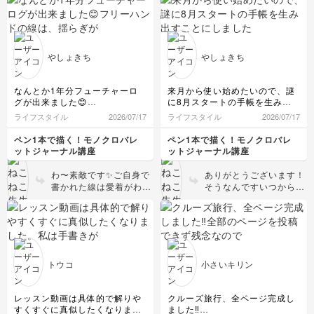
が数日やマンスリーゴー
良く、とてもかわいいで
ルなどの文字もとっても
す💕ペン入れも楽しんで
可愛く整っていて素敵で
くださいね💐
す💓
やしょきち
やしょきち
なんとか1年分フューチャーロ
来月から使い始めたいので、謎
グが出来ました😊
に8月スタートの手帳を生み出
フリーハンドの線は、揺らぎが
すことにしました！
ライフスタイル
2026/07/17
ライフスタイル
2026/07/17
可愛くて良いですね💕︎
でも、この使い始めたい月から
始められる、って手書きのいい
ペン1本で描く！モノクロバレ
ペン1本で描く！モノクロバレ
所かもしれませんね🥰
ットジャーナル講座
ットジャーナル講座
わ〜素敵です✨ご自身で
ありがとうございます！
書かれた線は愛着がわき
そうなんですいつからで
ますよね♪
も始められるのが手書き
の良さですよね✨オンリ
ーワンのオリジナル手帳
楽しんでください〜！
トウコ
小さいキリン
レッスン動画は具体的で解りや
クルーズ旅行、全ページ完成し
すくすぐに真似したくなりまし
ました‼️