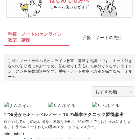
油絵
上絵付け
切り絵
羊毛フェルト
整理収納・片付け
フィットネス
カメラ・写真
ソウタシエ
ジェルキャンドル
すべて
すべて
水彩画
ラッピング
カービング
多肉植物
ダンス
ボタニカルキャンドル
アイシングクッキー
マネー
デジタルイラスト
手帳・ノートのオンライン
すべて
手帳・ノートの先生
折り紙
つまみ細工
教室・講座
占い
ピラティス
韓国キャンドル
パン
ブランディング
日本画
カメラその他
カルトナージュ
水引
金継ぎ
ヨガ
手帳・ノートが学べるオンライン教室・講座を開講中です。キット付き
アロマキャンドル
洋菓子
EC・集客
カメラ基礎
なので初心者にもおすすめ。初心者でも安心して参加できるオンライン
レザークラフト
レッスンを多数開講中です。手帳・ノート教室・講座を探すなら「ミル
フラワーアレンジメント
ーム」
サシェ
和菓子
Webデザイン
画像編集ツール
消しゴムはんこ
手帳・ノート
料理
ボケ・丸ボケ
クラフト
アロマ・ハーブ
構図
1つ5分から♪トラベルノート 18 の基本テクニック習得講座
ぬいぐるみ
パーソナルカラー
旅行やおでかけの思い出を、素敵な1冊に。絵が苦手でもおしゃれにまとま
る、トラベルノート作りの基本テクニックをマスター。
光・ライティング
mini_minor
暮らし