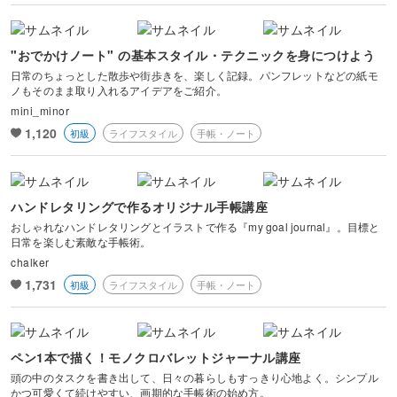
"おでかけノート" の基本スタイル・テクニックを身につけよう
日常のちょっとした散歩や街歩きを、楽しく記録。パンフレットなどの紙モ
ノもそのまま取り入れるアイデアをご紹介。
mini_minor
1,120
初級
ライフスタイル
手帳・ノート
ハンドレタリングで作るオリジナル手帳講座
おしゃれなハンドレタリングとイラストで作る『my goal journal』。目標と
日常を楽しむ素敵な手帳術。
chalker
1,731
初級
ライフスタイル
手帳・ノート
ペン1本で描く！モノクロバレットジャーナル講座
頭の中のタスクを書き出して、日々の暮らしもすっきり心地よく。シンプル
かつ可愛くて続けやすい、画期的な手帳術の始め方。