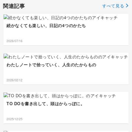
引き続き、ご指導よろしくお願
は難しかったかと思いま
す…！😳 建物の描写も
関連記事
いします。
すべて見る
すが、レッスンに忠実に
特徴をしっかり捉えられ
仕上げられていてノート
ていて、グラバー園はパ
力の高さを感じます✨ ぜ
ースも表現できていて素
ひご自身のその才能を活
晴らしい✨ 地名やスポッ
続かなくても楽しい、日記の4つのかたち
かして、お手持ちのチケ
ト名のフォント・デザイ
ットやフライヤーのノー
ンの工夫で、メリハリが
トづくりも楽しんでみて
出ている点もGOODです
2026/07/16
くださいね◎ （「フラ
◎ ぜひこれらのご自身
イヤーたちごめん」とい
の強みを活かして、今後
う言葉に、ぐっときまし
のノートづくりも楽しん
た…！🥹） 次回のレッ
でくださいね。 次回も
スンもよろしくお願いし
よろしくお願いします！
わたしノートで拾っていく、人生のたからもの
ます！
2026/02/12
TO DOを書き出して、頭はからっぽに。
2025/12/25