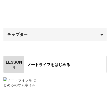
にも気づけるんです♪
3年後のライフプランを書く
06:54
1年後〜1ヶ月後のライフプランを書く
09:14
理想の年末を書く
12:54
日記や手帳のように日付もないので、好きなときに気軽に
チャプター
年末のセルフインタビューを書く
19:23
書けるのも魅力。
見直しのタイミングについて
オープニング
25:28
00:00
前向きな気持ちで自分と向き合えて、書くことで頭の中も
すっきりしてきますよ◎
おわりに
はじめに
27:09
00:20
LESSON
ノートライフをはじめる
4
使用道具
01:01
今月の目標を洗い出す
02:04
少しずつ理想に近づくのを実感
未来日記を書く
06:54
未来の自分を想像するだけでなく、それを振り返るフィー
アクションプランを立てる
08:53
ドバックページもご用意。