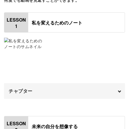
LESSON
私を変えるためのノート
ライフプランやフューチャーダイヤリー、セルフインタビ
1
ューといった項目で、未来の自分を想像してみましょう。
書き方のコツ、実際の例をご紹介するので参考にしてくだ
さいね！
また、現在地を把握するためのマンスリーターゲットの書
チャプター
き方も解説。
オープニング
00:00
心の奥に隠れていた理想を引き出し、進むべき道もわかっ
はじめに
00:20
てくる、そんな魅力がこのノートに詰まっています◎
LESSON
未来の自分を想像する