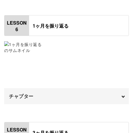
みなさんもいっしょに1年後の自分を変えてみませんか？
オープニング
00:00
はじめに
00:20
LESSON
1ヶ月を振り返る
6
使用道具
00:54
週の目標を振り返る
02:11
毎週続けていくコツ
15:52
おわりに
18:01
チャプター
オープニング
00:00
はじめに
00:20
LESSON
3ヶ月を振り返る