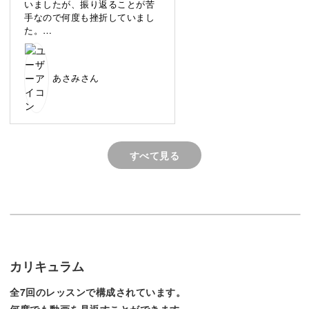
いましたが、振り返ることが苦
手なので何度も挫折していまし
項目に沿って書くことで、理想の自分に少しずつ近づいて
た。
いく、そんなノートを作りました。
先生の講座では、「未来」から
書き始めるので、「考えること
が楽しい！書いていてワクワク
書くポイントや楽しく続けるコツもお話ししますので、い
あさみさん
する！」と自分でも初めて感じ
る楽しさ満載でビックリしまし
っしょにノートライフを始めていきましょう♪
た😊
また、私はやりたいことや
関心があっちこっちに行きがち
すべて見る
で「結局何もできなかった」こ
とが多々あるのですが、先生の
ぼんやりしていた理想と現実がわかる
ノート講座では、まず頭の中で
考えていること等をノートに書
き出す方法のご指導もあり、
忙しい毎日の中では、「自分がやりたいことってなんだろ
これは本当に頭がスッキリし
う？」とはっきりわからない方も多いかもしれません。
て、気持ちも落ち着きました！
カリキュラム
素敵な講座をお届けくださりあ
そんな方も自然とやりたいことが見えてくるのが、この
りがとうございます🙇‍♀️✨
全7回のレッスンで構成されています。
Me lifeノート。
何度でも動画を見返すことができます。