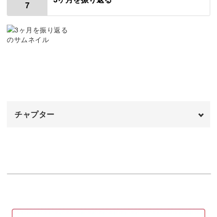
7
使用道具
00:59
1ヶ月を振り返る
02:03
毎月続けるコツ
15:03
おわりに
15:46
チャプター
オープニング
00:00
はじめに
00:20
使用道具
01:02
振り返りのポイント
02:07