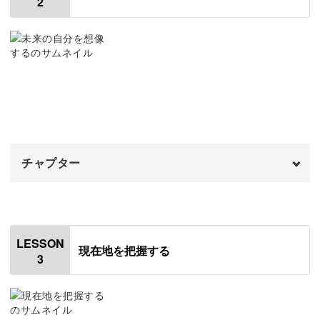
2
この講座について
01:09
使用道具
02:34
毎日書かなくてもOK！
各ページの説明
03:32
ノートを書く意味について
06:05
「日々をこなすことで精一杯！ノートなんて書けるのか
な・・・」
おわりに
07:24
チャプター
そんな方にこそ、このMe lifeノートはおすすめです。
オープニング
00:00
はじめに
00:20
LESSON
頭の中で考えているだけでは、「あれができていない、こ
現在地を把握する
3
使用道具
01:08
れもできなかった」とついマイナスな面に目がいきがち。
5年後のライフプランを書く
02:16
しかしノートに書き出すことで、できたことやできた自分