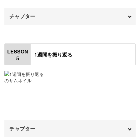
実行の日程を決める
13:31
1週間、1ヶ月、3ヶ月と段階を追って書きやすいフォーマ
チャプター
自分に一言を書く
16:06
ットになっています！
おわりに
オープニング
17:45
00:00
はじめに
00:20
LESSON
1週間を振り返る
3ヶ月のクールを続けながら、だんだん理想の自分に近づ
5
使用道具
00:56
いていることを実感できます。
モーニングノートを書く
01:41
1年たった頃には自分の変化にきっと驚くはず♪
毎日続けるコツ
07:30
おわりに
09:09
頑張りすぎない書き方のコツと続けられるポイントが学べ
るこのノート講座。
チャプター