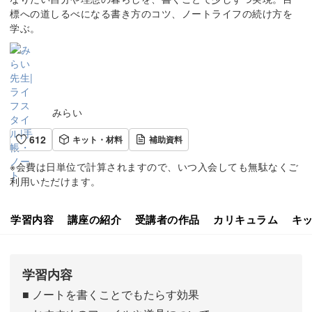
標への道しるべになる書き方のコツ、ノートライフの続け方を
学ぶ。
みらい
612
キット・材料
補助資料
※会費は日単位で計算されますので、いつ入会しても無駄なくご
利用いただけます。
学習内容
講座の紹介
受講者の作品
カリキュラム
キ
学習内容
■ ノートを書くことでもたらす効果