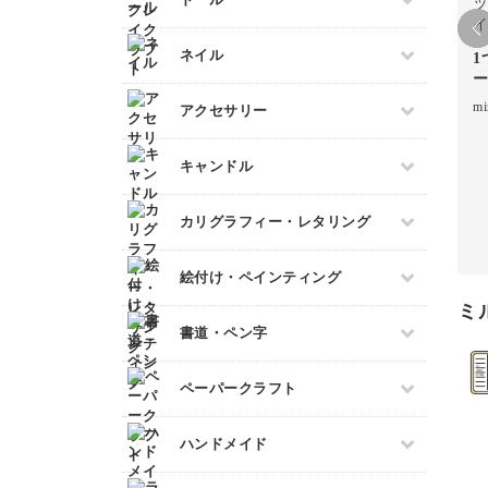
ボールペンイラスト
洋裁
あみぐるみ
フェイクスイーツ
ビーズ刺繍
アクリル絵の具
すべて
ネイル
ミニチュアフード
1
フランス刺繍
アルコールインクアート
ー
ドール服
ミニチュア雑貨
ソウタシエ
コピック
すべて
mi
アクセサリー
ドールハウス
パステルアート
ネイル検定
すべて
色鉛筆
キャンドル
スカルプネイル
プラバンアクセサリー
油絵
ネイルケア
すべて
カリグラフィー・レタリング
クレイ
水彩画
ジェルネイル
キャンドルホルダー
レジンアクセサリー
デジタルイラスト
すべて
絵付け・ペインティング
マーブルキャンドル
ワイヤーアクセサリー
日本画
カリグラフィー
ミ
スイーツキャンドル
ビーズアクセサリー
すべて
書道・ペン字
レタリング
ソイキャンドル
ポーセラーツ
ジェルキャンドル
すべて
ペーパークラフト
トールペイント
ボタニカルキャンドル
ペン字
上絵付け
すべて
韓国キャンドル
ハンドメイド
筆文字
ペーパーアート
アロマキャンドル