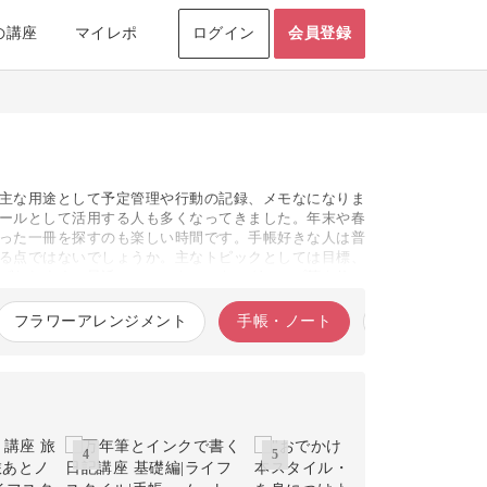
の講座
マイレポ
ログイン
会員登録
主な用途として予定管理や行動の記録、メモなになりま
ールとして活用する人も多くなってきました。年末や春
った一冊を探すのも楽しい時間です。手帳好きな人は普
る点ではないでしょうか。主なトピックとしては目標、
げられます。最近はシールやマスキングテープ等を使っ
を発信している手帳インスタグラマーも多く存在していま
インスタグラマーの投稿が見つかります。そんな手帳ブ
フラワーアレンジメント
手帳・ノート
アロマ・ハー
手書き風イラストなど、最新のトレンドを取り入れたデ
興味のなかった人もハマってしまうほど進化していま
も、とびきりの楽しさがあります。ときめきが詰まった
4
6
5