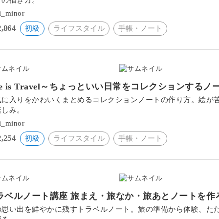
i_minor
2,864
初級
ライフスタイル
手帳・ノート
ife is Travel～ちょっといい日常をコレクションする
気に入りをかわいくまとめるコレクションノートの作り方。絵が苦
楽しみ。
i_minor
2,254
初級
ライフスタイル
手帳・ノート
ラベルノート講座 旅まえ・旅なか・旅あとノートを作
の思い出を鮮やかに残すトラベルノート。旅の準備から体験、た