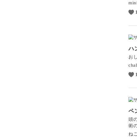
min
ハ
おし
cha
ペ
頭
術
ね