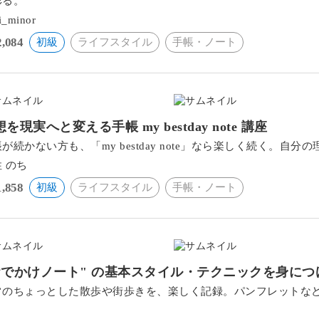
彩る。
i_minor
2,084
初級
ライフスタイル
手帳・ノート
を現実へと変える手帳 my bestday note 講座
が続かない方も、「my bestday note」なら楽しく続く。
 のち
1,858
初級
ライフスタイル
手帳・ノート
おでかけノート" の基本スタイル・テクニックを身につ
常のちょっとした散歩や街歩きを、楽しく記録。パンフレットな
。