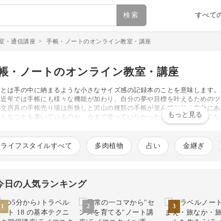
検索
すべて
室・通信講座
>
手帳・ノートのオンライン教室・講座
帳・ノートのオンライン教室・講座
帳とは手の中に納まるような小さなサイズ感の記録本のことを意味します。
。近年では手帳にも様々な機能が加わり、自分の夢や目標を叶えるためのツ
の文房具の手帳売り場は所狭しと沢山の種類の手帳が並んでおり、自分にあ
どんなことを書いているのか、今まで使っていなかった人にとっては気にな
記、読書、運動や体重の記録、仕事や勉強の振り返り、出費の記録などがあ
かわいく装飾したページをSNS上に投稿し、より楽しく記録するアイデア
。#手帳デコ #コラージュノートなどのハッシュタグで検索するとそれらの
ライフスタイルすべて
多肉植物
占い
金継ぎ
ムに合わせて文具のデザイン性も向上しており、くすみカラーやおしゃれな
インが増えています。思わず手に入れたくなるデザインに魅了され、今まで
。お気に入りの文具を使って手帳を作ると、書いている時も見返して読む時
帳ライフをぜひ始めてみてはいかがでしょうか。
今日の人気ランキング
1
2
3