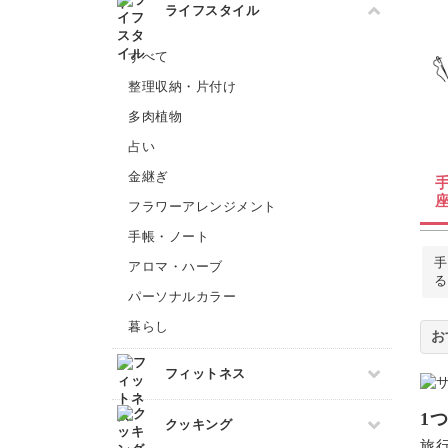
すべて
ライフスタイル
切り絵
サシェ
石鹸作り
ラッピング
すべて
羊毛フェルト
折り紙
整理収納・片付け
カービング
カルトナージュ
多肉植物
つまみ細工
占い
水引
金継ぎ
レザークラフト
フラワーアレンジメント
消しゴムはんこ
手帳・ノート
クラフト
手
アロマ・ハーブ
ぬいぐるみ
る
パーソナルカラー
暮らし
フィットネス
1
すべて
クッキング
旅
フィットネス