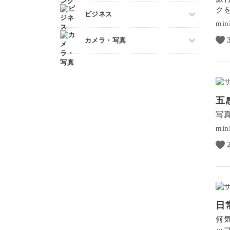
ク
すべて
ビジネス
ダンス
min
アイシングクッキー
ピラティス
すべて
カメラ・写真
パン
ヨガ
マネー
洋菓子
すべて
ブランディング
和菓子
カメラその他
EC・集客
料理
カメラ基礎
Webデザイン
五
画像編集ツール
写
ボケ・丸ボケ
min
構図
光・ライティング
風景・スナップ
物撮り・テーブルフォト
ポートレート
日
何
ッ