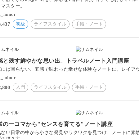
をマスター。
i_minor
3,437
初級
ライフスタイル
手帳・ノート
感と残す鮮やかな思い出。トラベルノート入門講座
真には写らない、五感で味わった幸せな体験をノートに。レイア
i_minor
2,800
入門
ライフスタイル
手帳・ノート
常の一コマから"センスを育てる"ノート講座
気ない日常の中から小さな発見やワクワクを見つけ、ノートに素
プの描き方。