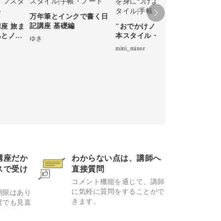
万年筆とインクで書く日
かん
記講座 基礎編
帳講
座 旅ま
"おでかけノート" の基
あとノー
本スタイル・テクニック
ゆき
かおり
を身につけよう
mini_minor
講座だか
わからない点は、講師へ
スで受け
直接質問
コメント機能を通じて、講師
に気軽に質問をすることがで
期限はあり
きます。
度でも見直
。