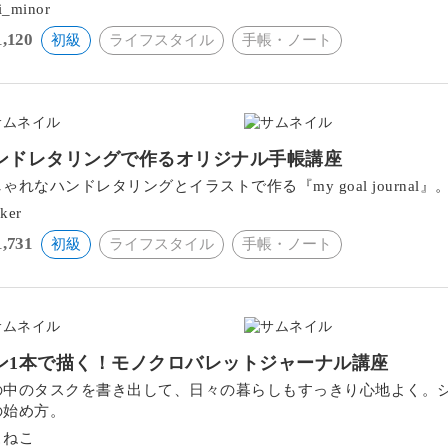
i_minor
1,120
初級
ライフスタイル
手帳・ノート
ンドレタリングで作るオリジナル手帳講座
ゃれなハンドレタリングとイラストで作る『my goal journa
lker
1,731
初級
ライフスタイル
手帳・ノート
ン1本で描く！モノクロバレットジャーナル講座
の中のタスクを書き出して、日々の暮らしもすっきり心地よく。
の始め方。
こねこ