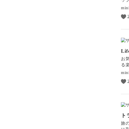
min
L
お
る
min
ト
旅