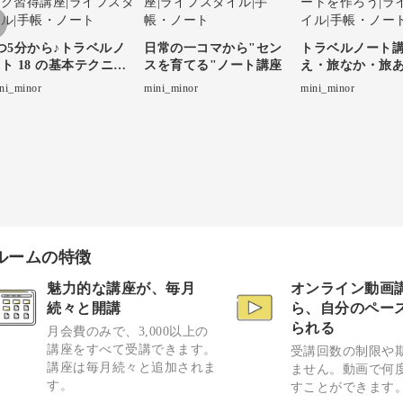
つ5分から♪トラベルノ
日常の一コマから"セン
トラベルノート講
ト 18 の基本テクニッ
スを育てる"ノート講座
え・旅なか・旅
ク習得講座
トを作ろう
ni_minor
mini_minor
mini_minor
ルームの特徴
魅力的な講座が、毎月
オンライン動画
続々と開講
ら、自分のペー
られる
月会費のみで、3,000以上の
講座をすべて受講できます。
受講回数の制限や
講座は毎月続々と追加されま
ません。動画で何
す。
すことができます