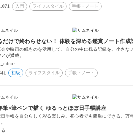
1,071
入門
ライフスタイル
手帳・ノート
るだけで終わらせない！ 体験を深める鑑賞ノート作成
覧会や映画の紙ものを活用して、自分の中に残る記録を。小さな
デアが満載。
i_minor
641
初級
ライフスタイル
手帳・ノート
年筆×筆ペンで描く ゆるっとほぼ日手帳講座
ぼ日手帳を自分らしく彩る楽しみ。初心者でも簡単にできる、万
ト。
じる