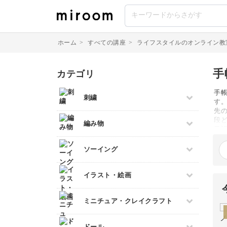
ホーム
>
すべての講座
>
ライフスタイルのオンライン教
手
カテゴリ
手
刺繍
す
先
すべて
段
編み物
日
伝統刺繍
て
すべて
す
ソーイング
その他刺繍
ー
棒針編み
パンチニードル
ザ
すべて
す
イラスト・絵画
かぎ針編み
刺し子
手
パッチワーク
レース編み
クロスステッチ
すべて
ミニチュア・クレイクラフト
布小物
マクラメ
オートクチュール刺繍
デッサン
和裁
クラフトバンド
すべて
リボン刺繍
ドール