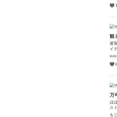
観
展
イ
min
万
ほ
ス
も