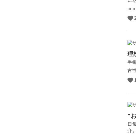
に
min
理想
手帳
古性
"
日
介