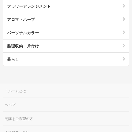
青は重要事項、という風に色ごとに意味をもたせて色分けしながら書くと
フラワーアレンジメント
ひと目で内容を把握することができます。また単語の頭文字やアルファベ
ットなどの略語を用いて書くと限られたスペースでもスッキリと見やすく
なります。ちょっとしたポイントを意識するだけ手帳を一段と使いやすく
アロマ・ハーブ
できるのです。また1月始まり、4月始まり、9月始まりと手帳によってス
タート時期がバラバラですが、迷ったらライフスタイルに合わせて選ぶの
がおすすめ。気持ちを新たに切り替えるタイミングで始めたい場合は1月
パーソナルカラー
始まり、新生活に合わせて始める場合は年度切り替えの4月始まり、とい
った感じに選んでみると良いでしょう。スケジュール管理やtodo管理、
日々の記録など、様々な使い方ができる手帳。快適に、そして幸せに過ご
整理収納・片付け
すためのエッセンスが秘められた手帳を今年こそ取り入れてみてはいかが
でしょうか。
暮らし
ミルームとは
ヘルプ
開講をご希望の方