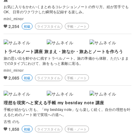
お気に入りをかわいくまとめるコレクションノートの作り方。絵が苦手でも
OK、日常のワクワクした瞬間を記録する楽しみ。
mini_minor
2,254
初級
ライフスタイル
手帳・ノート
トラベルノート講座 旅まえ・旅なか・旅あとノートを作ろう
旅の思い出を鮮やかに残すトラベルノート。旅の準備から体験、ただいまま
での3タイプにわけて、旅をもっと素敵に彩る。
mini_minor
2,085
初級
ライフスタイル
手帳・ノート
理想を現実へと変える手帳 my bestday note 講座
手帳が続かない方も、「my bestday note」なら楽しく続く。自分の理想を叶
えるためのノート術で実現への道へ。
古性 のち
1,858
初級
ライフスタイル
手帳・ノート