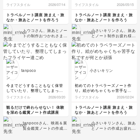
た。私は手書きが苦手なのでデ
全部のページを投稿できず残念
ライフスタイル
2026/07/14
ライフスタイル
2026/05/15
ジタル(goodnotes)で手書き風
なのですが、一番頑張ったペー
に作ってみました。ちょっと大
ジを見ていただきたいと思いま
トラベルノート講座 旅まえ・旅
トラベルノート講座 旅まえ・旅
変だったけど旅ノート作りは楽
す♪
なか・旅あとノートを作ろう
なか・旅あとノートを作ろう
しい作業ですね。新しい趣味が
まだまだ絵が下手ですが、お陰
できて嬉しいです。
様で描くことが楽しくなって来
トウコさん、旅あとノー
小さいキリンさん、旅あ
ました。
トの制作おつかれさまで
とノート制作お疲れ様で
手書きのイラストを入れるとノ
した！ Goodnotesで手
した！ なんと素晴らし
ートがとても映えますね❤️
書き風に仕上げる工夫、
い＆美しいトラベルノー
時間はかかりますが、これまで
とっても素敵です！写真
ト…！！このまま別府の
の旅をしっかり記録と記憶に残
もすごくきれい✨ 私自
パンフレットに載せられ
したいと思ってます。
身、トラベルノートは手
そうな完成度ですね🥹✨
ありがとうございましたm(_
をかけた分だけ旅の思い
絵が下手なんてとんでも
_)m
tanpoco
小さいキリン
出が特別になり、完成し
ないです！ 地図もとて
たページへの愛着もひと
も見やすく、絵心たっぷ
しおだなあと思っていま
りで、時間をかけて描い
今までどうすることもなく保管
初めてのトラベラーズノート作
す。 「新しい趣味がで
たからこその、ご自身が
していたり、整理してしまった
り。絵がめちゃくちゃ苦手な私
きた」と言っていただけ
体験された旅の魅力がし
フライヤー達ごめんて思いまし
ですが何とか頑張りました！先
ライフスタイル
2026/03/20
ライフスタイル
2026/02/24
て本当に嬉しいです！
っかり詰まったノートに
た😢
生の動画や本を参考に、シール
これからもぜひトウコさ
なっていると感じました
こんな素敵なまとめ方もっと早
やダウンロードした画像を駆使
観るだけで終わらせない！ 体験
トラベルノート講座 旅まえ・旅
んらしいトラベルノート
◎ ぜひこれからも、ご
く知りたかったです😂
しながら…。時間はかかります
を深める鑑賞ノート作成講座
なか・旅あとノートを作ろう
作りを楽しんでいってく
が、仕上がった時の達成感は半
自身の才能をどんどん伸
端ないですね♪
ださいね。次回のレッス
ばしてくださいね！ 次
tanpocoさん、映画＆展
小さいキリンさん、旅あ
まだまだ記録に残したい旅行が
ンもよろしくお願いしま
回のレッスンもよろしく
覧会鑑賞ノートの作成お
とノートの作成お疲れ様
たくさんあるので、これからも
す！
お願いします！
疲れ様でした！ 特に映
でした！ 絵が苦手とは
地道に頑張ります。
画のフィルム風デザイン
思えないほどお上手で