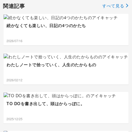
引き続き、ご指導よろしくお願
は難しかったかと思いま
す…！😳 建物の描写も
関連記事
いします。
すべて見る
すが、レッスンに忠実に
特徴をしっかり捉えられ
仕上げられていてノート
ていて、グラバー園はパ
力の高さを感じます✨ ぜ
ースも表現できていて素
ひご自身のその才能を活
晴らしい✨ 地名やスポッ
続かなくても楽しい、日記の4つのかたち
かして、お手持ちのチケ
ト名のフォント・デザイ
ットやフライヤーのノー
ンの工夫で、メリハリが
トづくりも楽しんでみて
出ている点もGOODです
2026/07/16
くださいね◎ （「フラ
◎ ぜひこれらのご自身
イヤーたちごめん」とい
の強みを活かして、今後
う言葉に、ぐっときまし
のノートづくりも楽しん
た…！🥹） 次回のレッ
でくださいね。 次回も
スンもよろしくお願いし
よろしくお願いします！
わたしノートで拾っていく、人生のたからもの
ます！
2026/02/12
TO DOを書き出して、頭はからっぽに。
2025/12/25