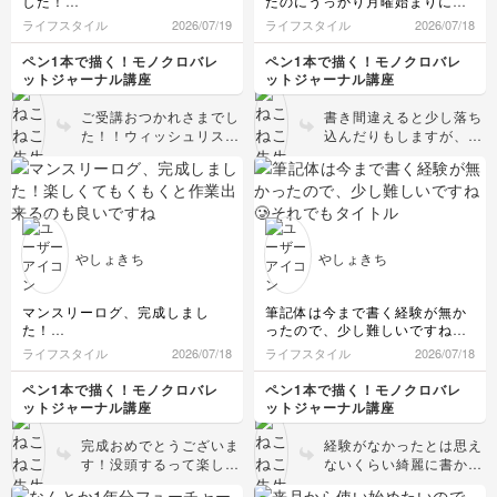
した！
たのにうっかり月曜始まりにし
ウィッシュリストは勝手に100
てしまいました😂
ライフスタイル
2026/07/19
ライフスタイル
2026/07/18
にした上に、テーマごとに出し
いや、これも手作りの味ですよ
たかったので改造してしまいま
ねっ！！(と思い込むことにしま
ペン1本で描く！モノクロバレ
ペン1本で描く！モノクロバレ
した🥺
した)
ットジャーナル講座
ットジャーナル講座
やりたいこと100はこれからの
8月から使い始めたいので、デ
んびり出していこうと思います
イリーログのページを増やして
ご受講おつかれさまでし
書き間違えると少し落ち
🥰
いきたいと思います😊
た！！ウィッシュリスト
込んだりもしますが、次
は私も毎年100でやって
月から変えよう！なども
います✨なかなか出すの
できるのが手書きのいい
も大変ですが書ききった
ところだと思います✨少
時の達成感が凄まじいで
しの間違いとかは継続し
す☺️テーマごとに分ける
ていくうちに全く気にな
アイデア良いですね✨
らなくなると思うので、
やしょきち
やしょきち
手作りの味と思えるやし
ょきちさんなら楽しんで
続けていけると思います
マンスリーログ、完成しまし
筆記体は今まで書く経験が無か
😆頑張ってくださいね〜
た！
ったので、少し難しいですね🥲
✨
楽しくてもくもくと作業出来る
それでもタイトルが可愛く書け
ライフスタイル
2026/07/18
ライフスタイル
2026/07/18
のも良いですね……ここに何を
た気がするので、今回はおっけ
書こう、続けてかけるかなぁ、
ーということにして、下書きを
ペン1本で描く！モノクロバレ
ペン1本で描く！モノクロバレ
とわくわくしました！
終えました！
ットジャーナル講座
ットジャーナル講座
前回のマイレポで筆記体褒めて
ペン入れも楽しみです🎶
頂けて嬉しかったです🥰️
完成おめでとうございま
経験がなかったとは思え
す！没頭するって楽しい
ないくらい綺麗に書かれ
ですよね✨筆記体もです
ていますね✨バランスが