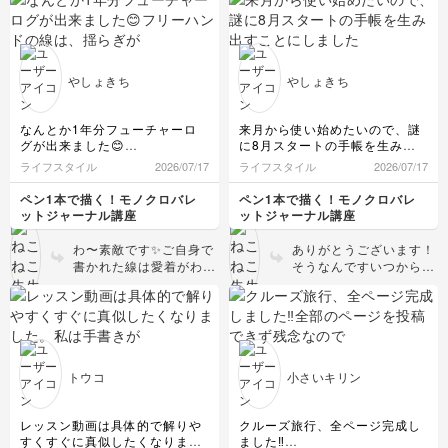
が数日やマンスリーゴー
良く、とてもかわいいで
ルなどの文字もとっても
す💕ペン入れも楽しんで
可愛く整っていて素敵で
くださいね💐
す💓
やしょきち
やしょきち
なんとか1年分フューチャーロ
来月から使い始めたいので、謎
グが出来ました😊
に8月スタートの手帳を生み出
フリーハンドの線は、揺らぎが
すことにしました！
ライフスタイル
2026/07/17
ライフスタイル
2026/07/17
可愛くて良いですね💕︎
でも、この使い始めたい月から
始められる、って手書きのいい
ペン1本で描く！モノクロバレ
ペン1本で描く！モノクロバレ
所かもしれませんね🥰
ットジャーナル講座
ットジャーナル講座
わ〜素敵です✨ご自身で
ありがとうございます！
書かれた線は愛着がわき
そうなんですいつからで
ますよね♪
も始められるのが手書き
の良さですよね✨オンリ
ーワンのオリジナル手帳
楽しんでください〜！
トウコ
小さいキリン
レッスン動画は具体的で解りや
クルーズ旅行、全ページ完成し
すくすぐに真似したくなりまし
ました‼️