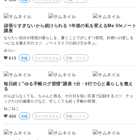
頑張りすぎないから続けられる 1年後の私を変えるMe lifeノート
講座
なりたい自分や理想の暮らしを、書くことで少しずつ実現。目標への道しる
べになる書き方のコツ、ノートライフの続け方を学ぶ。
みらい
613
初級
ライフスタイル
手帳・ノート
毎日続く"ゆる手帳ログ習慣"講座 1分・5行で心と暮らしを整え
る
がんばらなくても、ちゃんと残る。その日を短い言葉で記録するコツ、チェ
ックだけの健康ログなど、忙しくても続く手帳の習慣。
ねこねこ
460
初級
ライフスタイル
手帳・ノート