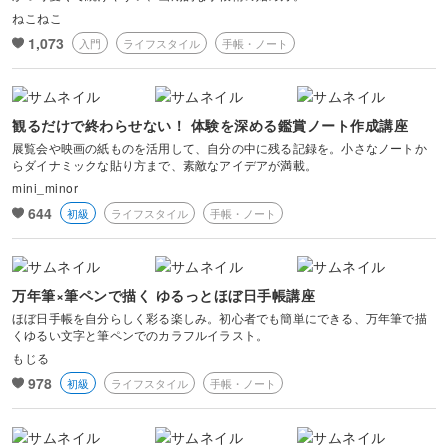
ねこねこ
1,073
入門
ライフスタイル
手帳・ノート
観るだけで終わらせない！ 体験を深める鑑賞ノート作成講座
展覧会や映画の紙ものを活用して、自分の中に残る記録を。小さなノートか
らダイナミックな貼り方まで、素敵なアイデアが満載。
mini_minor
644
初級
ライフスタイル
手帳・ノート
万年筆×筆ペンで描く ゆるっとほぼ日手帳講座
ほぼ日手帳を自分らしく彩る楽しみ。初心者でも簡単にできる、万年筆で描
くゆるい文字と筆ペンでのカラフルイラスト。
もじる
978
初級
ライフスタイル
手帳・ノート