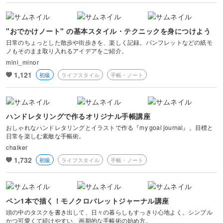
"おでかけノート" の基本スタイル・テクニックを身につけよう
日常のちょっとした散歩や街歩きを、楽しく記録。パンフレットなどの紙モ
ノもそのまま取り入れるアイデアをご紹介。
mini_minor
1,121
初級
ライフスタイル
手帳・ノート
ハンドレタリングで作るオリジナル手帳講座
おしゃれなハンドレタリングとイラストで作る『my goal journal』。目標と
日常を楽しむ素敵な手帳術。
chalker
1,732
初級
ライフスタイル
手帳・ノート
ペン1本で描く！モノクロバレットジャーナル講座
頭の中のタスクを書き出して、日々の暮らしもすっきり心地よく。シンプル
かつ可愛くて続けやすい、画期的な手帳術の始め方。