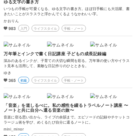
ゆる文字の書き方
いつもの手帳が可愛くなる、ゆる文字の書き方。ほぼ日手帳にも大活躍、書
きたいことがスラスラと浮かんでくるようなかわいい字。
かおりん
983
入門
ライフスタイル
手帳・ノート
万年筆とインクで書く日記講座 子どもの成長記録編
深みのあるインクが、子育ての大切な瞬間を彩る。万年筆の使い方やイラス
ト見本も活用して、素敵な日記作りのひとときを。
ゆき
365
初級
ライフスタイル
手帳・ノート
「音楽」を道しるべに。私の感性を綴るトラベルノート講座 〜
ノートと共に自分へ還る音楽の旅〜
音楽に宿る思い出から、ライブの余韻まで。エピソードの記録やチケットコ
ラージュ術を学び、めくるたび自分に還るノートに。
mini_minor