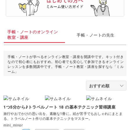
油絵
上絵付け
切り絵
羊毛フェルト
整理収納・片付け
フィットネス
カメラ・写真
ソウタシエ
ジェルキャンドル
すべて
すべて
水彩画
ラッピング
カービング
多肉植物
ダンス
ボタニカルキャンドル
アイシングクッキー
マネー
デジタルイラスト
手帳・ノートのオンライン
すべて
手帳・ノートの先生
折り紙
つまみ細工
教室・講座
占い
ピラティス
韓国キャンドル
パン
ブランディング
日本画
カメラその他
カルトナージュ
水引
金継ぎ
ヨガ
手帳・ノートが学べるオンライン教室・講座を開講中です。キット付き
アロマキャンドル
洋菓子
EC・集客
カメラ基礎
なので初心者にもおすすめ。初心者でも安心して参加できるオンライン
レザークラフト
レッスンを多数開講中です。手帳・ノート教室・講座を探すなら「ミル
フラワーアレンジメント
ーム」
サシェ
和菓子
Webデザイン
画像編集ツール
消しゴムはんこ
手帳・ノート
料理
ボケ・丸ボケ
クラフト
アロマ・ハーブ
構図
1つ5分から♪トラベルノート 18 の基本テクニック習得講座
ぬいぐるみ
パーソナルカラー
旅行やおでかけの思い出を、素敵な1冊に。絵が苦手でもおしゃれにまとま
る、トラベルノート作りの基本テクニックをマスター。
光・ライティング
mini_minor
暮らし