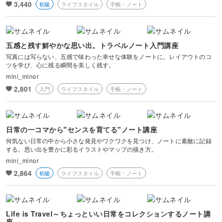
3,440
初級
ライフスタイル
手帳・ノート
風景・スナップ
物撮り・テーブルフォト
五感と残す鮮やかな思い出。トラベルノート入門講座
写真には写らない、五感で味わった幸せな体験をノートに。レイアウトのコ
ポートレート
ツを学び、心に残る瞬間を美しく残す。
mini_minor
2,801
入門
ライフスタイル
手帳・ノート
日常の一コマから"センスを育てる"ノート講座
何気ない日常の中から小さな発見やワクワクを見つけ、ノートに素敵に記録
する。思い出を豊かに彩るイラストやマップの描き方。
mini_minor
2,864
初級
ライフスタイル
手帳・ノート
Life is Travel～ちょっといい日常をコレクションするノート講
座