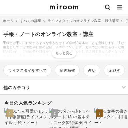
ホーム
>
すべての講座
>
ライフスタイルのオンライン教室・通信講座
>
手帳・ノートのオンライン教室・講座
手帳とは手の中に納まるような小さなサイズ感の記録本のことを意味します。主な
用途として予定管理や行動の記録、メモなになります。近年では手帳にも様々な機
能が加わり、自分の夢や目標を叶えるためのツールとして活用する人も多くなって
きました。年末や春先の文房具の手帳売り場は所狭しと沢山の種類の手帳が並んで
おり、自分にあった一冊を探すのも楽しい時間です。手帳好きな人は普段どんなこ
とを書いているのか、今まで使っていなかった人にとっては気になる点ではないで
しょうか。主なトピックとしては目標、日記、読書、運動や体重の記録、仕事や勉
ライフスタイルすべて
多肉植物
占い
金継ぎ
強の振り返り、出費の記録などがあげられます。最近はシールやマスキングテープ
等を使ってかわいく装飾したページをSNS上に投稿し、より楽しく記録するアイデ
アを発信している手帳インスタグラマーも多く存在しています。#手帳デコ #コラ
ージュノートなどのハッシュタグで検索するとそれらのインスタグラマーの投稿が
他のカテゴリ
見つかります。そんな手帳ブームに合わせて文具のデザイン性も向上しており、く
すみカラーやおしゃれな手書き風イラストなど、最新のトレンドを取り入れたデザ
インが増えています。思わず手に入れたくなるデザインに魅了され、今まで興味の
今日の人気ランキング
なかった人もハマってしまうほど進化しています。お気に入りの文具を使って手帳
刺繍
編み物
を作ると、書いている時も見返して読む時も、とびきりの楽しさがあります。とき
めきが詰まった手帳ライフをぜひ始めてみてはいかがでしょうか。
1
2
3
ソーイング
イラスト・絵画
すべて
すべて