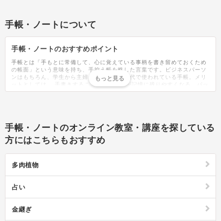
手帳・ノートについて
手帳・ノートのおすすめポイント
手帳とは「手もとに常備して、心に覚えている事柄を書き留めておくため
の帳面」という意味を持ち、手控え帳を略した言葉です。ビジネスパーソ
ンはもちろん、学生から主婦まで、幅広い世代で使われている手帳。メリ
ットとしては、 手書きすることで予定などが記憶に残りやすくなる、パッ
と見た時に一覧で情報を把握できるなどがあり、スマホを持っていても紙
の手帳ならではの使いやすいさを気に入り愛用している人が多くいらっし
ゃいます。手帳には様々な種類がありますが、大きく分けると4つのタイ
プがあります。1ヶ月の予定を見える化できるマンスリータイプ、1習慣の
スケジュールを詳細に管理できるウィークリータイプ、1日1ページで日記
手帳・ノートのオンライン教室・講座を探している
としても使えるデイリータイプ、複数のプロジェクトを管理できるガント
チャートタイプの4種類です。スケジュールだけでなく、仕事や生活・勉
方にはこちらもおすすめ
強のメモやタスク管理に活用できるものもあるため、用途によって自分に
合うものを選ぶのがおすすめ。最近は自由度の高いウィークリーやデイリ
ーページに日記を綴る人も増えており、マスキングテープやシールを使っ
多肉植物
てかわいく日々の思い出を記録しています。何を書くかアイデアが浮かば
ないときにもシールを貼るだけで華やかでかわいいページに仕上がるの
で、楽しく記録することができます。絵が苦手な人でもなぞるだけで簡単
占い
にイラストが描けるテンプレートも豊富なデザインが販売されており、自
分だけの特別な手帳作りは誰でも楽しめるものになっています。いざ手帳
を使いはじめると「書き込むうちに気づいたらページがぐちゃぐちゃにな
金継ぎ
っていた」ということがあるでしょう。手帳を上手く活用するためには書
き方のコツがあります。例えば多色ボールペンを使い、赤は仕事の予定、