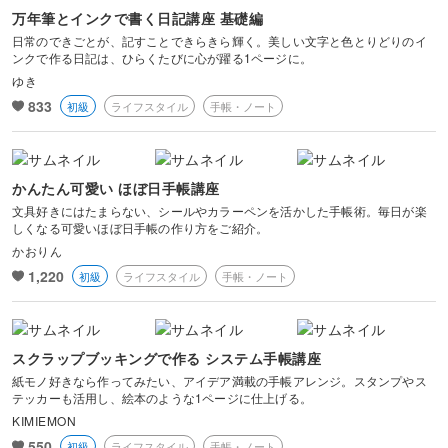
万年筆とインクで書く日記講座 基礎編
日常のできごとが、記すことできらきら輝く。美しい文字と色とりどりのイ
ンクで作る日記は、ひらくたびに心が躍る1ページに。
ゆき
833
初級
ライフスタイル
手帳・ノート
かんたん可愛い ほぼ日手帳講座
文具好きにはたまらない、シールやカラーペンを活かした手帳術。毎日が楽
しくなる可愛いほぼ日手帳の作り方をご紹介。
かおりん
1,220
初級
ライフスタイル
手帳・ノート
スクラップブッキングで作る システム手帳講座
紙モノ好きなら作ってみたい、アイデア満載の手帳アレンジ。スタンプやス
テッカーも活用し、絵本のような1ページに仕上げる。
KIMIEMON
550
初級
ライフスタイル
手帳・ノート