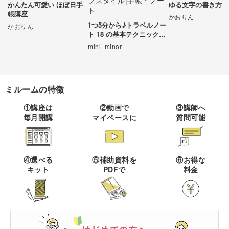
かんたん可愛い ほぼ日手
ゆる文字の書き方
帳講座
伝統刺繍
棒針編み
かおりん
ミニチュア・クレイ
ドール
すべて
すべて
1つ5分から♪トラベルノー
クラフト
かおりん
ト 18 の基本テクニック習
その他刺繍
かぎ針編み
得講座
mini_minor
パッチワーク
デッサン
ネイル
アクセサリー
すべて
すべて
パンチニードル
レース編み
布小物
ボールペンイラスト
フェイクスイーツ
ドール服
カリグラフィー・レ
キャンドル
ミルームの特徴
すべて
すべて
タリング
刺し子
マクラメ
和裁
アクリル絵の具
①講座は
②動画で
③講師へ
ミニチュアフード
ドールハウス
ネイル検定
プラバンアクセサリー
絵付け・ペインティ
毎月開講
マイペースに
質問可能
書道・ペン字
クロスステッチ
クラフトバンド
すべて
すべて
ング
洋裁
アルコールインクアート
ミニチュア雑貨
スカルプネイル
クレイ
オートクチュール刺繍
あみぐるみ
キャンドルホルダー
カリグラフィー
ペーパークラフト
ハンドメイド
コピック
すべて
すべて
④選べる
⑤補助資料を
⑥お得な
ネイルケア
レジンアクセサリー
キット
PDFで
料金
リボン刺繍
マーブルキャンドル
レタリング
パステルアート
ポーセラーツ
ペン字
ライフスタイル
フィットネス
すべて
すべて
ジェルネイル
ワイヤーアクセサリー
ビーズ刺繍
スイーツキャンドル
色鉛筆
トールペイント
筆文字
ペーパーアート
石鹸作り
クッキング
ビジネス
ビーズアクセサリー
すべて
すべて
フランス刺繍
ソイキャンドル