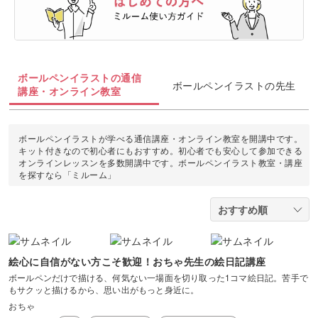
油絵
上絵付け
切り絵
羊毛フェルト
整理収納・片付け
フィットネス
カメラ・写真
ソウタシエ
ジェルキャンドル
すべて
すべて
水彩画
ラッピング
カービング
多肉植物
ダンス
ボタニカルキャンドル
アイシングクッキー
マネー
デジタルイラスト
ボールペンイラストの通信
すべて
ボールペンイラストの先生
折り紙
つまみ細工
講座・オンライン教室
占い
ピラティス
韓国キャンドル
パン
ブランディング
日本画
カメラその他
カルトナージュ
水引
金継ぎ
ヨガ
ボールペンイラストが学べる通信講座・オンライン教室を開講中です。
アロマキャンドル
洋菓子
EC・集客
カメラ基礎
キット付きなので初心者にもおすすめ。初心者でも安心して参加できる
レザークラフト
オンラインレッスンを多数開講中です。ボールペンイラスト教室・講座
フラワーアレンジメント
を探すなら「ミルーム」
サシェ
和菓子
Webデザイン
画像編集ツール
消しゴムはんこ
手帳・ノート
料理
ボケ・丸ボケ
クラフト
アロマ・ハーブ
構図
絵心に自信がない方こそ歓迎！おちゃ先生の絵日記講座
ぬいぐるみ
パーソナルカラー
ボールペンだけで描ける、何気ない一場面を切り取った1コマ絵日記。苦手で
もサクッと描けるから、思い出がもっと身近に。
光・ライティング
おちゃ
暮らし