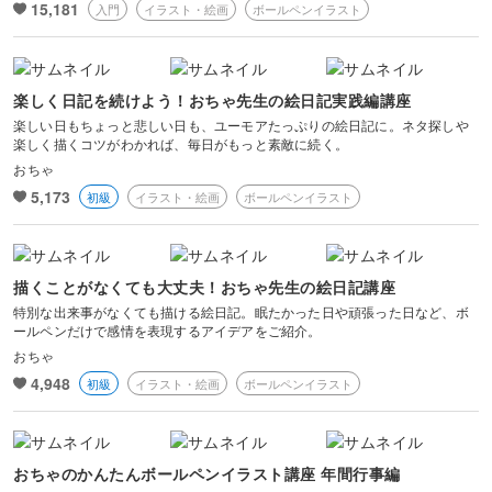
15,181
入門
イラスト・絵画
ボールペンイラスト
風景・スナップ
物撮り・テーブルフォト
楽しく日記を続けよう！おちゃ先生の絵日記実践編講座
楽しい日もちょっと悲しい日も、ユーモアたっぷりの絵日記に。ネタ探しや
ポートレート
楽しく描くコツがわかれば、毎日がもっと素敵に続く。
おちゃ
5,173
初級
イラスト・絵画
ボールペンイラスト
描くことがなくても大丈夫！おちゃ先生の絵日記講座
特別な出来事がなくても描ける絵日記。眠たかった日や頑張った日など、ボ
ールペンだけで感情を表現するアイデアをご紹介。
おちゃ
4,948
初級
イラスト・絵画
ボールペンイラスト
おちゃのかんたんボールペンイラスト講座 年間行事編