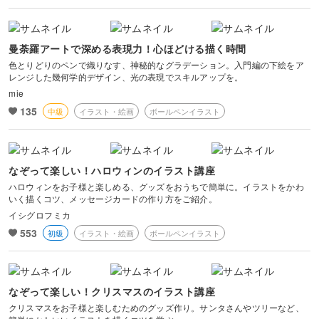
曼荼羅アートで深める表現力！心ほどける描く時間
色とりどりのペンで織りなす、神秘的なグラデーション。入門編の下絵をア
レンジした幾何学的デザイン、光の表現でスキルアップを。
mie
135
中級
イラスト・絵画
ボールペンイラスト
なぞって楽しい！ハロウィンのイラスト講座
ハロウィンをお子様と楽しめる、グッズをおうちで簡単に。イラストをかわ
いく描くコツ、メッセージカードの作り方をご紹介。
イシグロフミカ
553
初級
イラスト・絵画
ボールペンイラスト
なぞって楽しい！クリスマスのイラスト講座
クリスマスをお子様と楽しむためのグッズ作り。サンタさんやツリーなど、