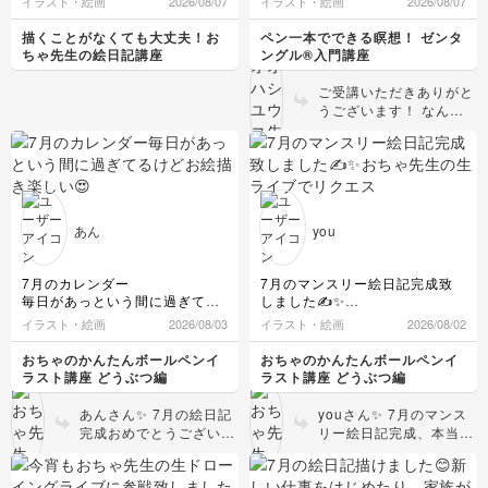
イラスト・絵画
2026/08/07
イラスト・絵画
2026/08/07
ぷるしながら描きました👐
書いている間は気持ちも鎮まっ
みなさんのコメントが楽しすぎ
て、不思議な感覚でした。これ
描くことがなくても大丈夫！お
ペン一本でできる瞑想！ ゼンタ
て、先生のイラストもびっくり
から先が楽しみです。
ちゃ先生の絵日記講座
ングル®入門講座
の連続で、これだからやめられ
ないよねぇと思いました😊
ご受講いただきありがと
カルタに隠れがちですが、最初
うございます！ なんて
のころのウミウシたくさんと
素敵なファーストタイル
か、先生のおちゃめな発想が大
❤どのタングルも丁寧に
好きです💕
描かれていて、黒の塗り
最後は眠くなっちゃいましたが
つぶしとコントラストが
寝なくて笑えて、描けて、よか
とても美しいです！シェ
ったです😆
ーディングの効果で奥ゆ
楽しい時間を今日もありがとう
あん
you
ございました🥰
きもしっかり表現されて
またよろしくお願いいたします
いますね。 描くことで
✨
心が落ち着く感覚を楽し
7月のカレンダー
7月のマンスリー絵日記完成致
んでいただけて何よりで
毎日があっという間に過ぎてる
しました✍️✨
す。ぜひこれからもご自
けど
おちゃ先生の生ライブでリクエ
イラスト・絵画
2026/08/03
イラスト・絵画
2026/08/02
身のペースで楽しんで描
お絵描き楽しい😍
ストして描いて頂いたものをマ
いていってくださいね♪
ンスリー絵日記に活かして描い
おちゃのかんたんボールペンイ
おちゃのかんたんボールペンイ
ております！おちゃ先生、いつ
ラスト講座 どうぶつ編
ラスト講座 どうぶつ編
もありがとうございます😊おか
げさまで、7月も充実したマン
あんさん✨ 7月の絵日記
youさん✨ 7月のマンス
スリー絵日記になりました✨
完成おめでとうございま
リー絵日記完成、本当に
今月から、ヘンテコ数字を可愛
すーー！！🙌🎉 本当に
おめでとうございますー
い乙女の子を描くことにしまし
毎日あっという間に過ぎ
ー！！✍️✨ライブのリク
た！また、参考に描かせて頂き
ちゃいますよね〜！💦そ
エストをさっそく絵日記