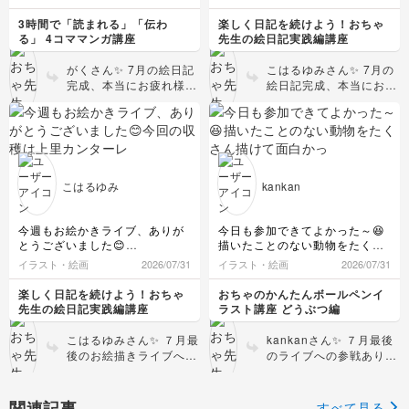
ク珍動物たち、マンスリ
水彩色鉛筆・色鉛筆の使
きた矢先の月末にはアクシデン
めてからも一年経ちました♪
youさんらしく、ワクワ
す✨宜しくお願い致します🙇
ー絵日記への仲間入り決
い分けといった試行錯誤
トがチョッとじゃ済まなくなっ
今月は説明書き多めな感じです
3時間で「読まれる」「伝わ
楽しく日記を続けよう！おちゃ
クする日常をのびのび描
定ですね！楽しみです🏰
までされていたなん
て😓８月の日常はどんなものか
が、カカポに支えられた小春を
る」 4コママンガ講座
先生の絵日記実践編講座
いてください！嬉しいレ
コツコツ絵日記に残そうと思い
🦓 うーちゃんママの発
描いたので許してくださいませ
て…！お絵描きへの熱意
ポートをありがとうござ
ます☺️liveもまばらの参加です
m(_ _)m
想は素晴らしすぎて私も
と探究心、本当に凄すぎ
がくさん✨ 7月の絵日記
こはるゆみさん✨ 7月の
いました！また次回もお
が少しでもお会いしたいです✨
感動しちゃいましたー
て頭が下がります👏👏画
完成、本当にお疲れ様で
絵日記完成、本当におめ
待ちしています〜！👋💞
ー！！🤣🤣👍✨ ステラの
材の組み合わせを変える
したーー！！✨ まるちゃ
でとうございますー
いい解釈が生まれて最高
の、とっても素敵な実験
ん🐶のジャジャ馬っぷり
ー！！🎉✨ そしてそし
に素敵な仕上がりになり
ですね！代わり映えしな
に加え、月末にチョッと
て……お絵描きライブ参
ましたね！ 本当に「1週
いなんて全然そんなこと
じゃ済まないアクシデン
加＆絵日記スタートから
間があっという間」は
ないですよ。大変な日々
トが起きてしまったので
丸1年、本当におめでと
日々が充実している証拠
を一緒に乗り越えたこの
すね…！！え、、手術
うございます＆いつもあ
こはるゆみ
kankan
ですね！また今週も、金
7月のページは、後で見
中！？？一体何が…😨😨
りがとうございますー
曜日に最高の笑顔でお会
返したときに特別な愛お
本当によく頑張って乗り
ー！！！😭😭😭💖特大
いできるのを心から楽し
しさを感じる大切な宝物
越えられましたね😭 お
のハルマルと拍手！！👏
今週もお絵かきライブ、ありが
今日も参加できてよかった～😆
みに待っています！お疲
になりますね😊 もっと
疲れは出ていませんか？
👏✨ 1年という長い時
とうございました😊
描いたことのない動物をたくさ
れ様でした〜〜！🙇💞
上達するという前向きな
そんな大変な状況のな
間、ゆみさんの大切な日
今回の収穫は上里カンターレが
ん描けて面白かったです🦓
イラスト・絵画
2026/07/31
イラスト・絵画
気持ち、とっても素敵で
2026/07/31
か、しっかり7月の日記
常のそばに私の講座を置
SAから歩いて行けるということ
それと四角いコマに描くのは、
す！その想いがあれば、
を形にされたこと、本当
いてくださったこと、本
が分かったことでした😆
先生と同じように描いているつ
楽しく日記を続けよう！おちゃ
おちゃのかんたんボールペンイ
これからもっともっと描
に素晴らしいです👏👏✨
当に感謝しかありませ
タスマニアデビルに踏みつけら
もりなのにちょっとずつ先生よ
先生の絵日記実践編講座
ラスト講座 どうぶつ編
くのが楽しくなります
れたセンザンコウの子ども（私
日記に描いておくこと
り大きくなってうまく収まらな
ん。コツコツ続けてこら
ね！8月もkankanさんの
の配置ミス💦）、面長になった
いのが不思議でした😧
で、いつか振り返ったと
れたこと、本当に尊敬し
こはるゆみさん✨ ７月最
kankanさん✨ ７月最後
ペースで、のんびりコツ
フェネック、やっぱり難しかっ
丸シールも増えて、カルタも描
きに「あの時は大変だっ
ます…！今月は説明書き
後のお絵描きライブへの
のライブへの参戦ありが
コツ楽しんでいきましょ
たですか、楽しい時間をありが
けてこんなに眠いのに全部描い
たけど、これも愛おしい
多めでも、全然問題なし
参加、本当にありがとう
とうございましたーー！
うね。７月も本当にあり
とうございました♪
てるわたしすごいかも、と自分
思い出だね」と思える日
の100点満点ですよー！
ございましたーー！😊✨
😆✨ 本当に、眠いなか最
がとうございました！🥰
で自分を褒めたくなりました🤭
がきっと来ますよ☺️8月
むしろ、その時々のリア
今回の最大の収穫が「上
後まで残って全部描き切
関連記事
💖
今日も楽しい時間をありがとう
すべて見る