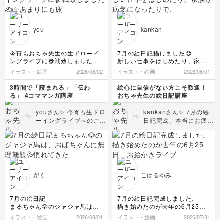
ます🙇✨
んな忙しい日々のなか
のなかに可愛く落とし込
縦の描きは、FUJI ROCKの思い
で、「お絵描き楽しい
んでくださって、めちゃ
出の景色を残したくて描きまし
😍」はサイコーに素敵で
くちゃ嬉しいです！いつ
た〜！
you
kankan
す👏 あんさんにとっ
来月も楽しく描けたら…と思い
もこちらこそ、楽しく一
ます✨✍️
て、お絵描きの時間が毎
緒に描いてくれてありが
日のハッピーな癒やしに
とうございます🥰そして
今宵もおちゃ先生の生ドローイ
7月の絵日記描けました😊
なっているのですね♪可
今月からの新企画、ヘン
ングライブに参戦致しました✍️
新しい仕事をはじめたり、家族
愛らしいイラストにいつ
テコ数字から可愛い乙女
✨あまりにも疲れていたので、
が病気になったりで、あまり余
イラスト・絵画
2026/08/02
イラスト・絵画
2026/08/01
も癒されております❤️ 8
のコに変更したとのこと
途中で描くのを断念してしま
裕のないひと月でした😓
月もあっという間に過ぎ
で💖数字を見るたびにキ
い、アーカイブにて仕上げまし
なので、イラスト自体はいまい
3時間で「読まれる」「伝わ
絵心に自信がない方こそ歓迎！
ちゃう予感がしますが
ュンとしちゃう、可愛い
た😅
ち代わり映えしませんが、まあ
る」 4コママンガ講座
おちゃ先生の絵日記講座
上里カンターレの描きありがと
（笑）、共に楽しみなが
頑張ったなと思っています🤭
きゅんページになります
うございました😊✨マンスリー
らコツコツいきましょ
ね！ぜひこれからも参考
youさん✨ 今宵も生ドロ
kankanさん✨ 7月の絵
絵日記に描きます！珍しい動物
そして、途中黒ペンを変えた
う〜！嬉しいレポートを
にしちゃってください！
ーイングライブへのご参
日記完成、本当にお疲れ
もたくさん！！丸シールまで描
り、左ページは水彩色鉛筆、右
ありがとうございまし
さらに、縦のレイアウト
戦、本当にありがとうご
様でしたーー！！✨ 新し
けて楽しかった🥰✨今回の家族
ページは普通の色鉛筆と、試行
た！またいつでも待って
を贅沢に使ったFUJI
ざいましたーー！✍️✨あ
いお仕事に、ご家族の看
カルタは、ステラ〜😆うーちゃ
錯誤をした月でもありました✏️
ます〜！👋💞
ROCKの景色、最高にお
まりにもお疲れのなか、
病まで……！本当に、ご
んママさんのいい解釈でなかな
そしてもっとイラストを上達さ
しゃれで素敵！！大自然
リアルタイムで遊びに来
自身が思っている以上に
か素敵な感じに仕上がりになり
せたいとつくづく感じた7月で
と音楽の最高の思い出
てくださって本当に嬉し
心も体も大変な1ヶ月で
ましたね〜👍✨素晴らしいです
した✨️
が、そのまま絵日記の中
かったです😭 無理せず
したね😭本当によく頑張
👏👏👏
焦らず、また8月もコツコツや
がく
こはるゆみ
に生き生きと残されてい
1週間がとても早く感じるの
途中でアーカイブに切り
っていきます🥰
られましたね💦お疲れは
て感動しちゃいました🗻
は、きっと日々が充実している
替えて、バッチリ仕上げ
出ていませんか？そんな
🎸遠近感もすごいで
からですよね！また、来週もあ
てくださってありがとう
毎日のなかで、日記を完
7月の絵日記
7月の絵日記完成しました。
す〜！本当に歩いていて
っという間に金曜日になるんだ
ございます👏✨上里カン
成させただけでも素晴ら
まるちゃん🐶のジャジャ馬は、
描き始めたのが去年の6月25
ワクワクするような気持
ろうなぁ〜と思いつつ、また楽
ターレの描き、マニアッ
しいのに、ペンの変更や
おばちゃんに無理難題💦慣れて
日、お絵かきライブに参加し始
イラスト・絵画
2026/08/01
イラスト・絵画
ちになります！！来月も
2026/07/31
しく描けること期待しておりま