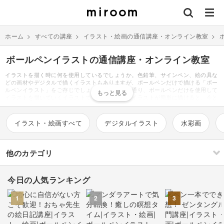
ホーム
>
すべての講座
>
イラスト・絵画の通信講座・オンライン教室
>
ボールペンイラストの通信講座・オンライン教室
イラストを描く時に何を使用しているでしょうか。色鉛筆、サインペン、絵の具な
どの画材やデジタルで描くイラストもありますが、ポールペンだけで描ける「ボー
ルペンイラスト」をご存じでしょうか。その名の通り、ボールペンだけを使用して
イラストを描いていくイラストです。おしゃれなイラストが簡単に描けると、今と
ても人気があります。かわいい犬や猫などの動物、女の子や男の子といった人物、
かわいい花や夏や冬の四季のイラスト、様々な物がちょっとしたコツで描けるので
す。ポーペンと聞くと、黒ばかり連想しがちですが、ボールペンイラストは黒で描
イラスト・絵画すべて
デジタルイラスト
水彩画
くだけではありません。カラフルに塗ったり、黒以外の単色で描いたり、黒で描い
たイラストをPCでカラーを乗せるなどバリエーションも豊富です。簡単に描ける
講座や教室もあり、本もたくさん出版されているので、新しい趣味として取り入れ
てみてはいかがでしょうか。絵は苦手だから、と敬遠していた人にこそボールペン
他のカテゴリ
イラストはおすすめです。
今日の人気ランキング
刺繍
編み物
1
2
3
ソーイング
イラスト・絵画
すべて
すべて