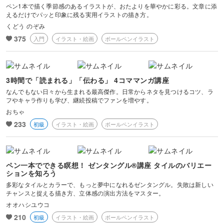
ペン1本で描く季節感のあるイラストが、おたよりを華やかに彩る。文章に添
えるだけでパッと印象に残る実用イラストの描き方。
くどう のぞみ
375
入門
イラスト・絵画
ボールペンイラスト
3時間で「読まれる」「伝わる」 4コママンガ講座
なんでもない日々から生まれる最高傑作。日常からネタを見つけるコツ、ラ
フやキャラ作りも学び、継続投稿でファンを増やす。
おちゃ
233
初級
イラスト・絵画
ボールペンイラスト
ペン一本でできる瞑想！ ゼンタングル®講座 タイルのバリエー
ションを知ろう
多彩なタイルとカラーで、もっと夢中になれるゼンタングル。失敗は新しい
チャンスと捉える描き方、立体感の演出方法をマスター。
オオハシユウコ
210
初級
イラスト・絵画
ボールペンイラスト