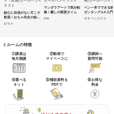
マンダラアートで気分転
ペン一本でできる瞑
伝統刺繍
棒針編み
ミニチュア・クレイ
ドール
すべて
すべて
換！癒しの瞑想タイム
ゼンタングル®入門
絵心に自信がない方こそ
クラフト
歓迎！おちゃ先生の絵日
mie
オオハシユウコ
その他刺繍
かぎ針編み
記講座
おちゃ
パッチワーク
デッサン
ネイル
アクセサリー
すべて
すべて
パンチニードル
レース編み
布小物
ボールペンイラスト
フェイクスイーツ
ドール服
カリグラフィー・レ
キャンドル
ミルームの特徴
すべて
すべて
タリング
刺し子
マクラメ
和裁
アクリル絵の具
①講座は
②動画で
③講師へ
ミニチュアフード
ドールハウス
ネイル検定
プラバンアクセサリー
絵付け・ペインティ
毎月開講
マイペースに
質問可能
書道・ペン字
クロスステッチ
クラフトバンド
すべて
すべて
ング
洋裁
アルコールインクアート
ミニチュア雑貨
スカルプネイル
クレイ
オートクチュール刺繍
あみぐるみ
キャンドルホルダー
カリグラフィー
ペーパークラフト
ハンドメイド
コピック
すべて
すべて
④選べる
⑤補助資料を
⑥お得な
ネイルケア
レジンアクセサリー
キット
PDFで
料金
リボン刺繍
マーブルキャンドル
レタリング
パステルアート
ポーセラーツ
ペン字
ライフスタイル
フィットネス
すべて
すべて
ジェルネイル
ワイヤーアクセサリー
ビーズ刺繍
スイーツキャンドル
色鉛筆
トールペイント
筆文字
ペーパーアート
石鹸作り
クッキング
ビジネス
ビーズアクセサリー
すべて
すべて
フランス刺繍
ソイキャンドル