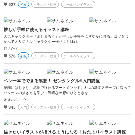
527
初級
イラスト・絵画
ボールペンイラスト
推し活手帳に使えるイラスト講座
人気キャラクター「ましまろう」が推し活手帳をにぎやかに彩る。コツをつ
かんでオリジナルキャラクター作りにも挑戦。
灯さかす
576
初級
イラスト・絵画
ボールペンイラスト
ペン一本でできる瞑想！ ゼンタングル®入門講座
感謝にはじまり、感謝で終わるアートメソッド。8つの基本ステップに沿って
パターンの描き方を学び、気軽な瞑想のひとときを。
オオハシユウコ
345
入門
イラスト・絵画
ボールペンイラスト
描きたいイラストが描けるようになる！おたよりイラスト講座