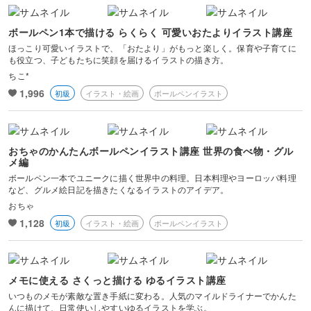
ボールペン1本で描ける らくらく 可愛いおたよりイラスト講座
ほっこり可愛いイラストで、「おたより」がもっと楽しく。保育や子育てに
も役立つ、子どもたちに笑顔を届けるイラストの描き方。
ちこ*
1,996
初級
イラスト・絵画
ボールペンイラスト
おちゃのかんたんボールペンイラスト講座 世界の食べ物・グル
メ編
ボールペン一本でユニークに描く世界中の料理。日本料理やヨーロッパ料理
など、グルメ絵日記を描きたくなるイラストのアイデア。
おちゃ
1,128
初級
イラスト・絵画
ボールペンイラスト
メモに使える さくっと描ける ゆるイラスト講座
いつものメモが素敵な置き手紙に変わる。人気のマイルドライナーでかんた
んに描けて、日常使いしやすいゆるイラストを学ぶ。