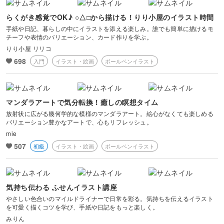
らくがき感覚でOK♪ ○△□から描ける！りり小屋のイラスト時間
手紙や日記、暮らしの中にイラストを添える楽しみ。誰でも簡単に描けるモ
チーフや表情のバリエーション、カード作りを学ぶ。
りり小屋 リリコ
698
入門
イラスト・絵画
ボールペンイラスト
マンダラアートで気分転換！癒しの瞑想タイム
放射状に広がる幾何学的な模様のマンダラアート。絵心がなくても楽しめる
バリエーション豊かなアートで、心もリフレッシュ。
mie
507
初級
イラスト・絵画
ボールペンイラスト
気持ち伝わる ふせんイラスト講座
やさしい色合いのマイルドライナーで日常を彩る。気持ちを伝えるイラスト
を可愛く描くコツを学び、手紙や日記をもっと楽しく。
みりん