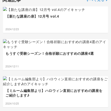
の日常も、がくさんのペ
ルな思い出が詰まってい
里カンターレ」の情報だ
ったkankanさん、すご
ございました❣️
ースで無理なくコツコツ
る証拠です📝✨しかも
ったの、よかったですー
すぎます！！偉い！！大
残していってください
「カカポに支えられた小
ー🤣🤣笑 SAから歩いて
拍手ですーー！！👏👏🎉
ね。ライブの参加はまば
春ちゃん」可愛すぎてキ
行けるの、ライフハック
自分で自分を褒めるの、
【新たな講座の扉】12月号 vol.4
らでも、全然気にしなく
ュンとしちゃいました🥰
ですよね🏰🍪 そしてイ
大正解ですよー！むしろ
て大丈夫ですよ〜！一瞬
許すどころか、大正解の
ラストのタスマニアデビ
私からも特大のハナマル
でも、覗き見でも
ベストコラボです！カカ
ルに踏みつけられたセン
を💮😘 描いたことのな
2024/12/23
（笑）、お会いできたら
ポ、いい仕事をしていま
ザンコウの子どもってい
い動物たち🦓も含めて楽
私はめちゃくちゃパワー
すねぇ👍記念すべき2年
うパワーワード、最高す
しんで描いてもらえて良
をいただけます🙌💖8月
目も、ゆみさんのペース
ぎました！！😂 配置ミ
かったです！そして四角
もマイペースに楽しんで
で、楽しい思い出をたく
スが生んだ奇跡のストー
いコマにうまく収まらな
いきましょう！またお会
さん日記に残していきま
リーですね笑 面長にな
い現象、kankanさんた
いできるのを、両手を広
しょうね。これからもず
っちゃったフェネック
ちは私の筆の動きが未知
もうすぐ受験シーズン！合格祈願におすすめの講座4選
げて楽しみに待っていま
ーーっと応援していま
も、個性があって絶対め
なので、大きくなって仕
すね〜！🥰🫶
す！本当にありがとうご
ちゃくちゃ愛嬌たっぷり
方ないと思います〜！す
ざいます❣️👋✨
で可愛いです🦊❤️ マニ
ごく難易度高いなか描い
2024/12/11
アックな動物たちはバラ
てくださってすごいです
ンスが難しかったと思い
よ！！！👏でも、それだ
ますが、そんなハプニン
け画面いっぱいに元気よ
グも含めて笑って楽しん
く描けている証拠なの
でくださって本当に嬉し
で、のびのびしていてと
【ミルーム編集部より】ハロウィン直前におすすめの講座を
いです🎨🥰 私にとって
っても素敵だと思います
も、笑いっぱなしの夢の
🎨✨丸シールにカルタに
ご紹介します♪
ような楽しい時間でし
動物に、本当に盛りだく
た！また次回も、お絵描
さんな時間でしたね！本
2024/10/25
きと、お役立ちローカル
当にありがとうございま