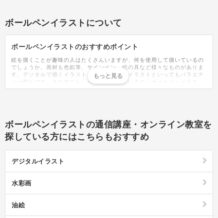
ボールペンイラストについて
ボールペンイラストのおすすめポイント
絵を描くことが趣味の人はたくさんいますが、何を使用して描いているの
でしょうか。画材も色鉛筆、サインペン、絵の具など様々なものがありま
す。デジタルで描くイラストもあり、一口にイラストといってもバラエテ
ィー豊かです。その中でも、今話題となっているの「ボールペンイラス
ト」です。ボールペンイラストはその名の通り、ボールペンだけを使用し
て描くイラストのこと。おしゃれなイラストが簡単に描けると、講座や教
室なども人気です。人気の絵柄は、犬や猫などの動物、女の子や男の子と
いった人物、花などの植物、夏や冬の四季のイラストと様々な物がありま
す。描いたイラストは、年賀はがきや暑中見舞い、絵手紙、誕生日カード
ボールペンイラストの通信講座・オンライン教室を
などにも応用できます。ポーペンですが、黒ばかりでなく、カラフルに塗
る、黒以外の単色で描くこともできます。黒で描いたイラストをPCでカラ
探している方にはこちらもおすすめ
ーを乗せるなどバリエーションも豊富。絵ばかりではなく、ボールペンイ
ラストは字を一緒に添えることで見栄えがさらによくなります。かっこい
い字の書き方や塗り方、ボールペンイラストの描き方は無限にあり、オリ
デジタルイラスト
ジナルのイラストで彩ることができます。描き方の無料動画や、本もたく
さん出版されているので、取り組みやすいでしょう。おすすめのボールペ
ンも紹介されていますが、初心者は一般的な文具店で手に入るボールペン
水彩画
から練習するのがおすすめです。上手に描けるようになったら今度は、ボ
ールペンの太さを変えて描いてみたり、自分の描きやすいボールペン探し
てみたり、と楽しみが広がります。ボールペンだけで描ける、ボールペン
油絵
イラストは手軽なアートなので難しく考えずに好きな物を描いてみましょ
う。絵は苦手だから、と敬遠していた人も是非、試してみてはいかがでし