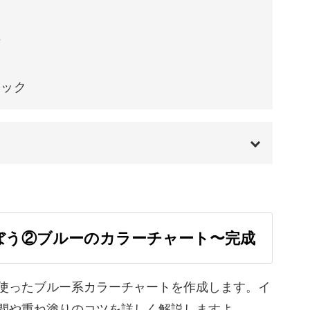
るテクニックもマスターできますよ。
方
ニック
しい下絵を描く方法、さらに細かい曼荼羅アート
き合いながら、徐々にステップアップできる内容
00:00
00:50
ぼう②ブルーのカラーチャート〜完成
01:14
02:14
使ったブルー系カラーチャートを作成します。イ
現
間や重ね塗りのコツを詳しく解説しますよ。