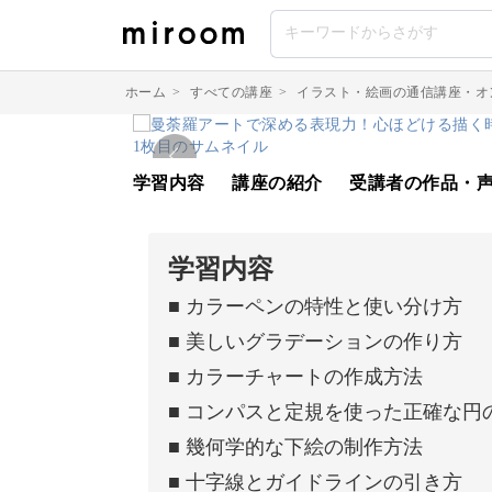
ホーム
>
すべての講座
>
イラスト・絵画の通信講座・オ
学習内容
講座の紹介
受講者の作品・
学習内容
■ カラーペンの特性と使い分け方
■ 美しいグラデーションの作り方
■ カラーチャートの作成方法
■ コンパスと定規を使った正確な円
■ 幾何学的な下絵の制作方法
■ 十字線とガイドラインの引き方