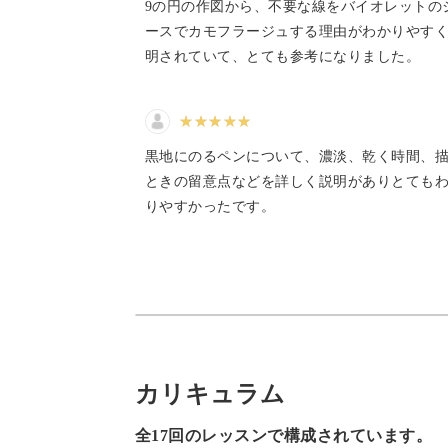
9の円の作図から、不要な線をバイオレットの
白やブルーのカラーチャートを作りな
ースでカモフラージュする理由がわかりやす
明されていて、とても参考になりました。
複数のペンの特性を理解すること、色
黒地にのるペンについて、濃淡、乾く時間、
ときの留意点などを詳しく説明がありとても
りやすかったです。
動画でじっくり解説していますので、
それぞれの透明感や発色から生まれる
ますよ。
カリキュラム
全17回のレッスンで構成されています。
そして作ったカラーチャートは、色見