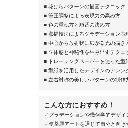
■ 花びらパターンの描画テクニック
■ 筆圧調整による表現力の高め方
■ 色の重ね方と順番の決め方
■ 点描技法によるグラデーション表
■ 中心から放射状に広がる光の描き
■ 立体感と神秘性を生み出すテクニ
■ トレーシングペーパーを使った型
■ 型紙を活用したデザインのアレン
■ 左右対称の美しいパターンの制作
こんな方におすすめ！
✓グラデーションや幾何学的デザイ
✓曼荼羅アートを通じて自分と向き