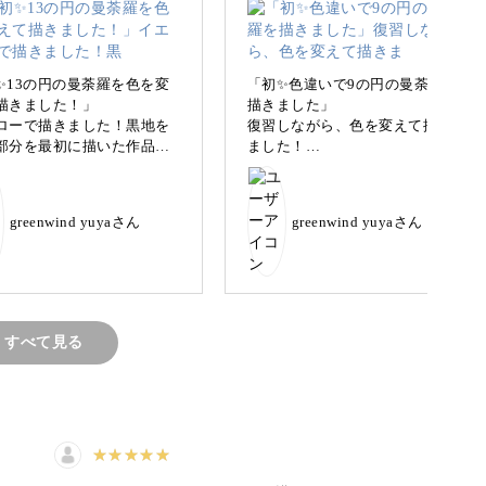
✨13の円の曼荼羅を色を変
「初✨色違いで9の円の曼荼羅を
描きました！」
描きました」
アートは、忙しい日々の心を癒やすのにもぴった
ローで描きました！黒地を
復習しながら、色を変えて描き
部分を最初に描いた作品よ
ました！
したら、より立体感が出た
します。
する事が自分のものにでき
心落ち着くひとときを一緒に過ごしましょう！
greenwind yuyaさん
greenwind yuyaさん
訣ですね!
すべて見る
チャート作り
の描き方。