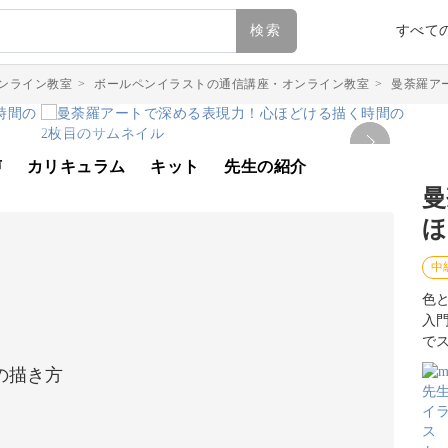
検索
すべて
ンライン教室
>
ボールペンイラストの通信講座・オンライン教室
>
曼荼羅ア
声
カリキュラム
キット
先生の紹介
曼
ほ
中
色
入
で
の描き方