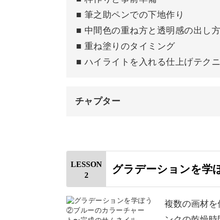
■ 筆之助ペンでの下地作り
十字状の配置から、放射線状に展開す
■ 中間色の重ね方と透明感の出し
■ 重ね塗りのタイミング
■ ハイライトを入れる仕上げテク
基本からのアレンジを経て、一から新
へと進んでいきます。
チャプター
新しいデザインやグラデーションに向
はじめに
になっています♪
使用材料・道具
LESSON
グラデーションを学
2
カラーチャートの枠を描く
白のペンの種類・特徴を描く
複数の画材を
作品に命を吹き込む光の表
ンクの乾燥時