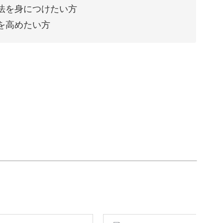
法を身につけたい方
を高めたい方
進化させて、新しいデザインを描いていきます。
法や、美しい光の表現を学べますよ。