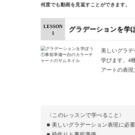
何度でも動画を見返すことができます。
LESSON
グラデーションを学
1
基本からのアレンジ、さら
美しいグラデ
入門編で学んだ「9つの円」「13の円
学びます。4
座の魅力。
アートの表現
新しいガイドラインを追加し、幾何学
〈このレッスンで学べること〉
■ 美しいグラデーション表現に必
対称性を保ちながら、緻密な作図をす
■ 枠作りと事前準備