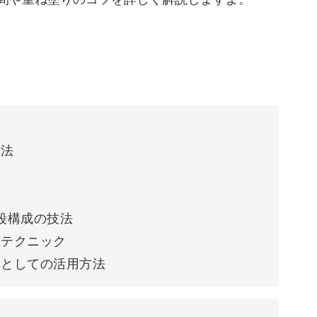
09:44
状に広がる光の表現。
神秘的な点描テクニックが、作品に命を吹き込み
方法
しく、調和のとれた広がりを感じさせてくれま
ト
3段構成の技法
整テクニック
ストーンを貼る」を参考に、お好みでラインスト
本としての活用方法
かさをプラスできますよ。