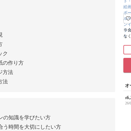
※
現
な
方
ック
紙の作り方
ジ方法
方法
オ
6
¥
26
ンの知識を学びたい方
合う時間を大切にしたい方