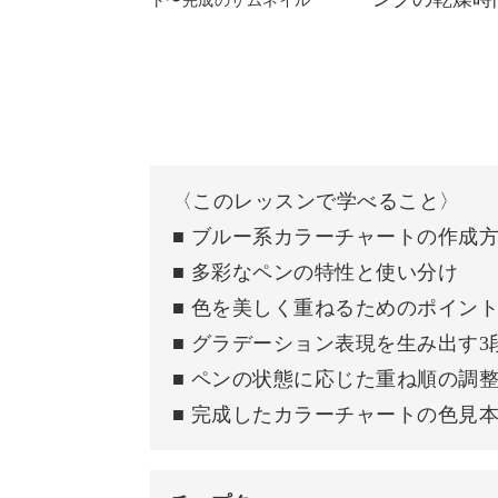
白のペンでグラデーションを描く
どの作品にもあるのは、中心から放射
立体感を与える筆圧コントロールや、
ます。
〈このレッスンで学べること〉
■ ブルー系カラーチャートの作成
■ 多彩なペンの特性と使い分け
どんな模様にも中心があるからこそ美
■ 色を美しく重ねるためのポイン
す。
■ グラデーション表現を生み出す
■ ペンの状態に応じた重ね順の調
そして、初級編でご紹介した「ライン
■ 完成したカラーチャートの色見
ーンをあしらえば、作品に個性と華や