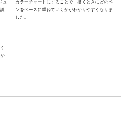
ジュ
カラーチャートにすることで、描くときにどのペ
がら、美しい色の移り変わりを表現しますよ。
く説
ンをベースに重ねていくかがわかりやすくなりま
した。
を重ねる順番もポイントです。
描く
わか
チェックしてみてくださいね。
、多彩なグラデーションに癒やされながら楽しめ
本として今後の曼荼羅アートにも活用できます！