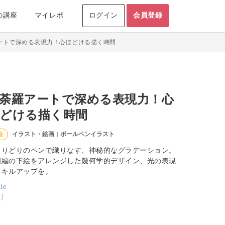
の講座
マイレポ
ログイン
会員登録
ートで深める表現力！心ほどける描く時間
荼羅アートで深める表現力！心
どける描く時間
イラスト・絵画
ボールペンイラスト
級
|
とりどりのペンで織りなす、神秘的なグラデーション。
門編の下絵をアレンジした幾何学的デザイン、光の表現
スキルアップを。