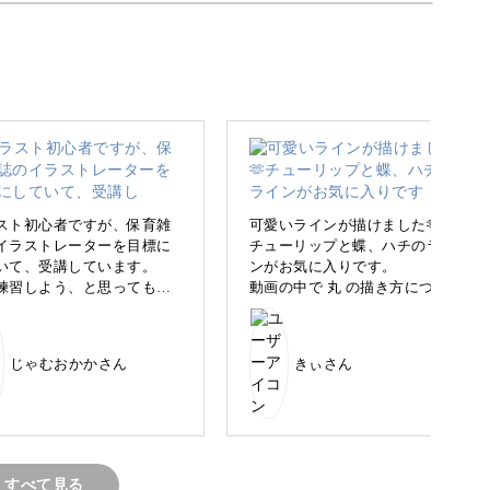
スト初心者ですが、保育雑
可愛いラインが描けました🫶
イラストレーターを目標に
チューリップと蝶、ハチのライ
やチラシづくりにも使えるかんたんで可愛いイラ
いて、受講しています。
ンがお気に入りです。
練習しよう、と思っても、
動画の中で 丸 の描き方につい
描いたらいいのか分からな
て、人によって描き出す場所で
いて、題材があるのは嬉し
安定するので探してみてとあり
す。
ました。私はいつも0の描き方で
せやメモに使えたり、
じゃむおかかさん
きぃさん
丸らしく描くのも歪んでし
上から描いていましたが、下か
てマイレポ投稿するのも恥
ら左回りに描くのが安定した丸
しいと思いましたが、誰か
を描けると判明！新発見でし
てもらうのもモチベーショ
た。
ップに繋がるのでは、と投
せていただきました。
すべて見る