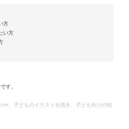
い方
たい方
方
*です。
つや、子どものイラストを描き、子ども向けの知
っております。