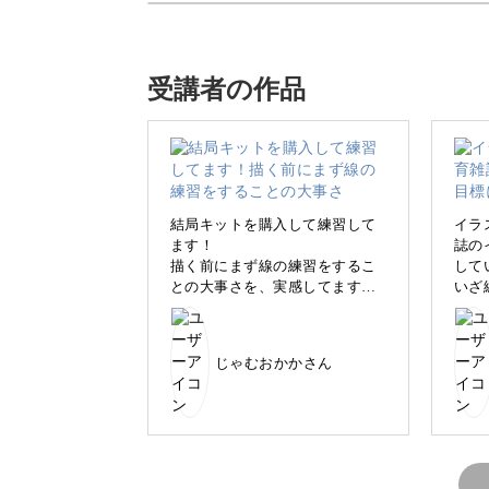
●過去の制作事例●
受講者の作品
結局キットを購入して練習して
イラ
ます！
誌の
今回は、普段使いはもちろん、お便り
描く前にまず線の練習をするこ
して
との大事さを、実感してます。
いざ
ストの描き方をお伝えします。
手の使い方に慣れて、ペンの動
何を
きがスムーズで、うまく描ける
いで
気がします。
いで
例えばこのようなちょっとしたお知ら
じゃむおかかさん
初めはお手本通りに描いて、描
丸を
き慣れてきたら、私ならこうし
まっ
て描くかなあ、と、多少アレン
ずか
ジを加えて練習しています。
に見
目指すものに向かって頑張りま
ンア
す！
稿さ