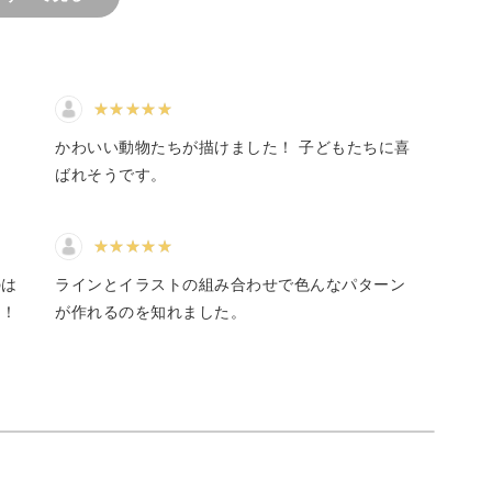
は、コツコツ楽しく描いて
ることが大事ですね。がん
ます！
ます。
かわいい動物たちが描けました！ 子どもたちに喜
ばれそうです。
け！
のは
ラインとイラストの組み合わせで色んなパターン
る、どのようなペンでも大丈夫です。
た！
が作れるのを知れました。
ださい。
イラストが描けるようになります。