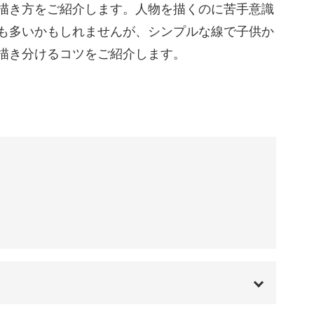
02:18
描き方をご紹介します。人物を描くのに苦手意識
も多いかもしれませんが、シンプルな線で子供か
03:14
描き分けるコツをご紹介します。
03:53
04:54
08:06
08:55
うなものでもOKですので、お手持ちのものをご
11:00
、キットもご用意しております。
ケッチブックと、ボディの色が可愛いくて描いて