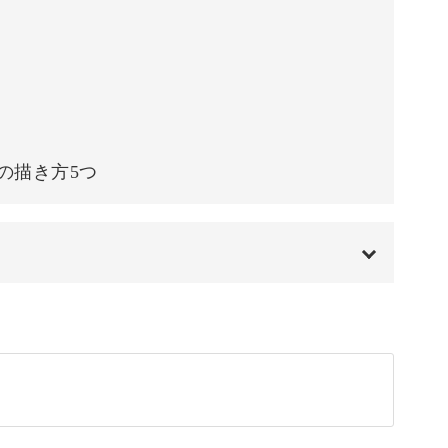
例も合わせてご紹介
の描き方5つ
す。
方」では、前半で学んだイラストを使った応用例
00:00
00:20
01:49
いただき、どんどんご活用いただけたらと思いま