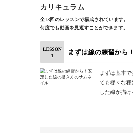
カリキュラム
全13回のレッスンで構成されています。
保育士の方やPTA役員を務められて
何度でも動画を見返すことができます。
でのチラシを作りたい方におすすめで
LESSON
まずは線の練習から
そのときどきに描きたいイラストが描
1
解説していきます。
まずは基本で
ても様々な種
した線が描け
また、お便りをパソコンで制作してい
いたイラストをパソコンに取り込む方
手描きのイラストを加えると、パソコ