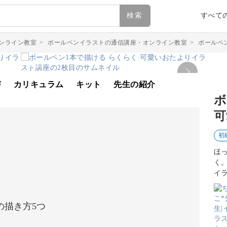
検索
すべて
ンライン教室
>
ボールペンイラストの通信講座・オンライン教室
>
ボールペ
声
カリキュラム
キット
先生の紹介
ボ
可
初
ほ
く
イ
の描き方5つ