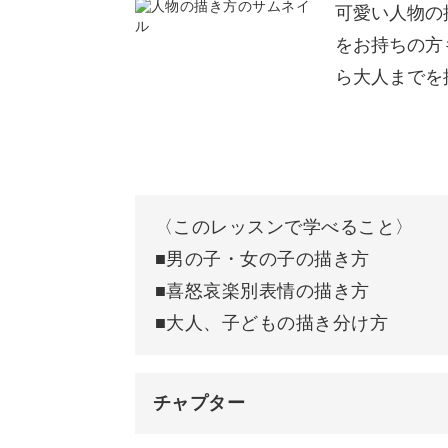
す。
ボールペンの持ち方
可愛い人物の
をお持ちの方
ペンの角度について
ら大人までを
ペンの速度について
線の描き方
丸の描き方
キットについてのご案内
〈このレッスンで学べること〉
装飾ラインの描き方
■男の子・女の子の描き方
ご使用いただくボールペンは、どのよ
■喜怒哀楽別表情の描き方
おわりに
使用ください。
■大人、子どもの描き分け方
しっかり練習したいという方のために
チャプター
イラスト専用の練習ノートにできるス