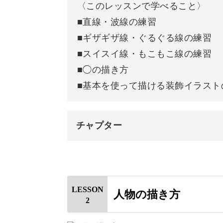
〈このレッスンで学べること〉
■直線・波線の練習
■ギザギザ線・ぐるぐる線の練習
■スイスイ線・もこもこ線の練習
描けたら活用しよう！応用
■◯の描き方
■基本を使って描ける装飾イラスト
最初はモチーフごとに描き方を学びま
チャプター
後半のレッスン「装飾イラストの描き
もご紹介します。
オープニング
はじめに
LESSON
人物の描き方
2
使用道具
描き方を学んだ後、使い方まで知って