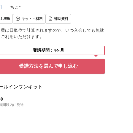
ちこ*
1,996
キット・材料
補助資料
会費は日単位で計算されますので、いつ入会しても無駄
くご利用いただけます。
受講期間：4ヶ月
受講方法を選んで申し込む
ールインワンキット
80
2週間以内に発送