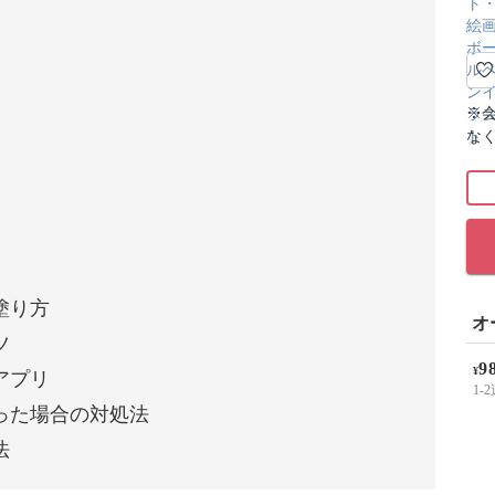
※
な
塗り方
オ
ツ
9
¥
アプリ
1-
った場合の対処法
法