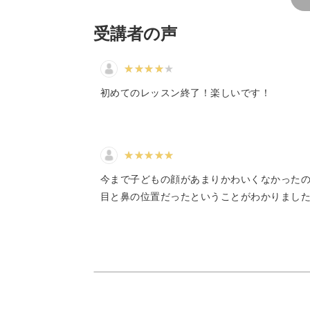
まず
続け
ばり
受講者の声
このようにおたよりに使うことができ
初めてのレッスン終了！楽しいです！
使うのは黒ボールペン1本だ
今まで子どもの顔があまりかわいくなかった
ペンケースやえんぴつ立てに入ってい
目と鼻の位置だったということがわかりまし
使いやすいボールペンを1本ご用意く
そのボールペン1本で100種類以上の