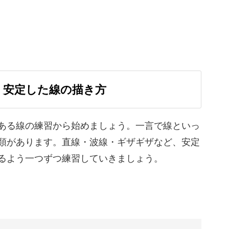
いる方、地域やご自身が所属しているコミュニティ
す。
！安定した線の描き方
けるように、可愛いイラストを描くコツを丁寧に
ある線の練習から始めましょう。一言で線といっ
類があります。直線・波線・ギザギザなど、安定
るよう一つずつ練習していきましょう。
る方もいらっしゃると思いますのえ、手書きで描
法も最後のレッスンでご説明します。
ンで作成するおたよりにも温もりが加わります。