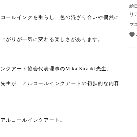
絵
リ
ルコールインクを垂らし、色の混ざり合いや偶然に
と
マ
仕上がりが一気に変わる楽しさがあります。
アート協会代表理事のMika Suzuki先生。
た先生が、アルコールインクアートの初歩的な内容
のアルコールインクアート。