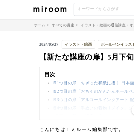
ホーム
>
すべての講座
>
イラスト・絵画の通信講座・オ
2024/05/27
イラスト・絵画
ボールペンイラス
【新たな講座の扉】5月下旬
目次
🚪1つ目の扉「ちぎった和紙に描く 日本
🚪2つ目の扉「おちゃのかんたんボール
🚪3つ目の扉「アルコールインクアート 
🚪4つ目の扉「手ぬいの着物リメイク」シ
5月下旬、新しい講座の扉
こんにちは！ミルーム編集部です。