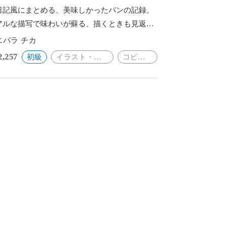
日記風にまとめる、美味しかったパンの記録。
アルな描写で味わいが蘇る、描くときも見返す
きも楽しい一冊に。
エバラ チカ
2,257
初級
イラスト・絵画
コピック