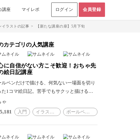
の講座
マイレポ
ログイン
会員登録
ンイラストの記事
>
【新たな講座の扉】5月下旬
のカテゴリの人気講座
心に自信がない方こそ歓迎！おちゃ先
の絵日記講座
ールペンだけで描ける、何気ない一場面を切り
った1コマ絵日記。苦手でもサクッと描けるか
、思い出がもっと身近に。
ちゃ
5,181
入門
イラスト・絵画
ボールペンイラスト