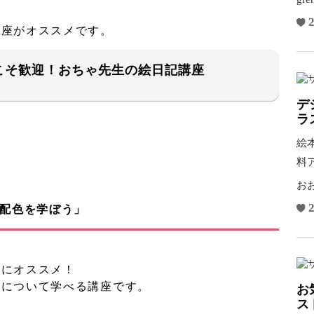
2
講座がオススメです。
こそ歓迎！おちゃ先生の絵日記講座
デ
ラ
絵
料
こ
お
2
 配色を学ぼう」
方にオススメ！
色について学べる講座です。
お
ス