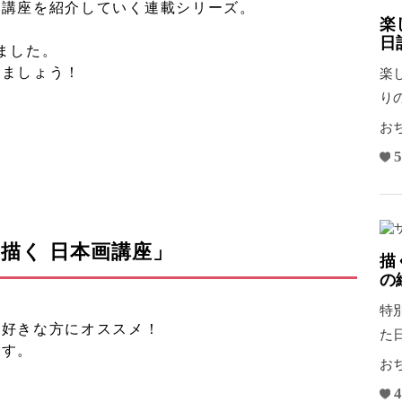
着講座を紹介していく連載シリーズ。
楽
日
ました。
みましょう！
楽
り
れ
お
5
に描く 日本画講座」
描
の
特
お好きな方にオススメ！
た
です。
表
お
4