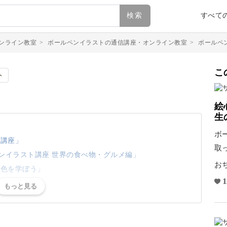
検索
すべて
ンライン教室
>
ボールペンイラストの通信講座・オンライン教室
>
ボールペ
こ
ト
絵
生
ボ
画講座」
取
ペンイラスト講座 世界の食べ物・グルメ編」
ら
お
配色を学ぼう」
1
リーズ