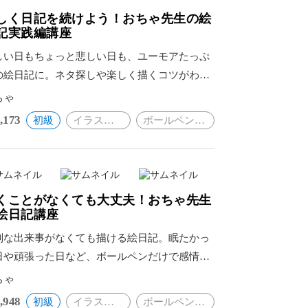
しく日記を続けよう！おちゃ先生の絵
記実践編講座
しい日もちょっと悲しい日も、ユーモアたっぷ
の絵日記に。ネタ探しや楽しく描くコツがわか
ば、毎日がもっと素敵に続く。
ちゃ
,173
初級
イラスト・絵画
ボールペンイラスト
くことがなくても大丈夫！おちゃ先生
絵日記講座
別な出来事がなくても描ける絵日記。眠たかっ
日や頑張った日など、ボールペンだけで感情を
現するアイデアをご紹介。
ちゃ
,948
初級
イラスト・絵画
ボールペンイラスト