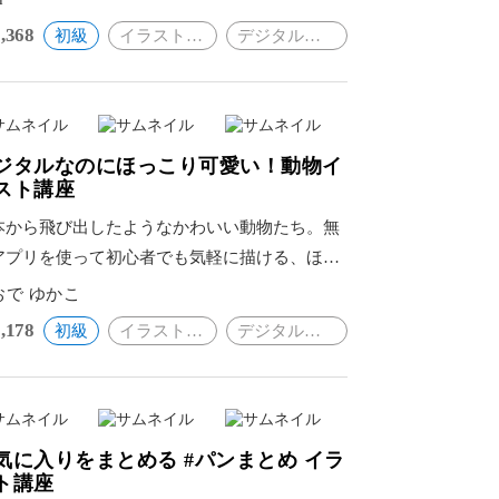
,368
初級
イラスト・絵画
デジタルイラスト
ジタルなのにほっこり可愛い！動物イ
スト講座
本から飛び出したようなかわいい動物たち。無
アプリを使って初心者でも気軽に描ける、ほっ
り癒されるイラストのコツ。
おで ゆかこ
,178
初級
イラスト・絵画
デジタルイラスト
気に入りをまとめる #パンまとめ イラ
ト講座