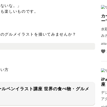
べないな。」
ても楽しいものです。
カ
ー
水
躍のグルメイラストを描いてみませんか？
み
グ
at
たい方
i
座
ールペンイラスト講座 世界の食べ物・グルメ
デ
ア
ア
gie