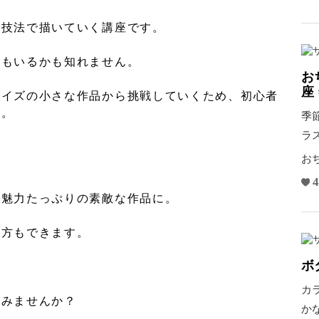
の技法で描いていく講座です。
方もいるかも知れません。
お
座
サイズの小さな作品から挑戦していくため、初心者
す。
季
ラ
フ
お
4
は魅力たっぷりの素敵な作品に。
み方もできます。
ボ
カ
てみませんか？
か