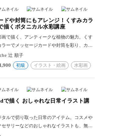
ードや封筒にもアレンジ！くすみカラ
で描くボタニカル水彩講座
彩画で描く、アンティークな植物の魅力。くす
カラーでメッセージカードや封筒を彩り、カリ
ラフィーで心に残る作品を。
tache 辻 順子
1,900
初級
イラスト・絵画
水彩画
Padで描く おしゃれな日常イラスト講
ジタルで切り取った日常のアイテム。コスメや
クセサリーなどのおしゃれなイラストも、無料
プリなら簡単に描ける。
h