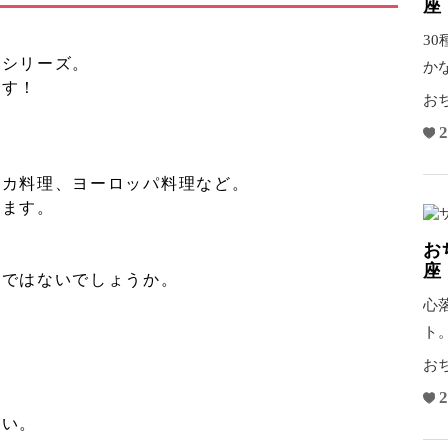
座
3
トシリーズ。
か
です！
っ
お
2
リカ料理、ヨーロッパ料理など。
きます。
お
座
のではないでしょうか。
心
ト
ぞ
お
。
2
さい。