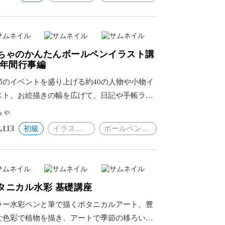
ちゃのかんたんボールペンイラスト講
 年間行事編
節のイベントを盛り上げる約40の人物や小物イ
スト。お絵描きの幅を広げて、日記や手帳ライ
をもっと楽しく彩る。
ちゃ
,113
初級
イラスト・絵画
ボールペンイラスト
タニカル水彩 基礎講座
ラー水彩ペンと筆で描くボタニカルアート。豊
な色彩で植物を描き、アートで季節の移ろいを