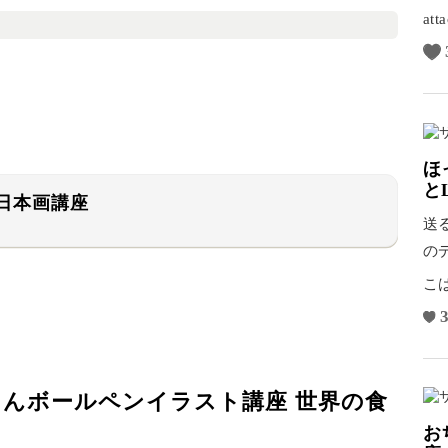
感
at
ほ
と
日本画講座
送
の
ン
こ
3
たんボールペンイラスト講座 世界の食
お