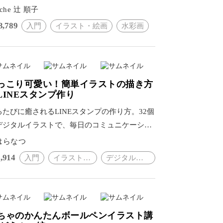
じる手描きライフを。
tache 辻 順子
3,789
入門
イラスト・絵画
水彩画
っこり可愛い！簡単イラストの描き方
LINEスタンプ作り
るたびに癒されるLINEスタンプの作り方。32個
デジタルイラストで、毎日のコミュニケーショ
にかわいさをプラス。
はらなつ
,914
入門
イラスト・絵画
デジタルイラスト
ちゃのかんたんボールペンイラスト講