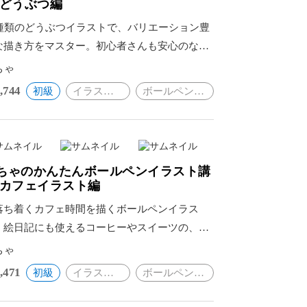
 どうぶつ編
0種類のどうぶつイラストで、バリエーション豊
な描き方をマスター。初心者さんも安心のなぞ
て練習できる見本付き。
ちゃ
,744
初級
イラスト・絵画
ボールペンイラスト
ちゃのかんたんボールペンイラスト講
 カフェイラスト編
落ち着くカフェ時間を描くボールペンイラス
。絵日記にも使えるコーヒーやスイーツの、な
って練習できるイラスト見本付き。
ちゃ
,471
初級
イラスト・絵画
ボールペンイラスト