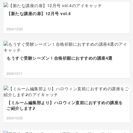
てくださって本当に嬉し
心も体も大変な1ヶ月で
ましたね〜👍✨素晴らしいです
した✨️
が、そのまま絵日記の中
かったです😭 無理せず
したね😭本当によく頑張
👏👏👏
焦らず、また8月もコツコツや
に生き生きと残されてい
1週間がとても早く感じるの
途中でアーカイブに切り
っていきます🥰
られましたね💦お疲れは
【新たな講座の扉】12月号 vol.4
て感動しちゃいました🗻
は、きっと日々が充実している
替えて、バッチリ仕上げ
出ていませんか？そんな
🎸遠近感もすごいで
からですよね！また、来週もあ
てくださってありがとう
毎日のなかで、日記を完
す〜！本当に歩いていて
っという間に金曜日になるんだ
ございます👏✨上里カン
成させただけでも素晴ら
2024/12/23
ワクワクするような気持
ろうなぁ〜と思いつつ、また楽
ターレの描き、マニアッ
しいのに、ペンの変更や
ちになります！！来月も
しく描けること期待しておりま
ク珍動物たち、マンスリ
水彩色鉛筆・色鉛筆の使
youさんらしく、ワクワ
す✨宜しくお願い致します🙇
ー絵日記への仲間入り決
い分けといった試行錯誤
クする日常をのびのび描
定ですね！楽しみです🏰
までされていたなん
いてください！嬉しいレ
🦓 うーちゃんママの発
て…！お絵描きへの熱意
ポートをありがとうござ
想は素晴らしすぎて私も
と探究心、本当に凄すぎ
もうすぐ受験シーズン！合格祈願におすすめの講座4選
いました！また次回もお
感動しちゃいましたー
て頭が下がります👏👏画
待ちしています〜！👋💞
ー！！🤣🤣👍✨ ステラの
材の組み合わせを変える
いい解釈が生まれて最高
の、とっても素敵な実験
2024/12/11
に素敵な仕上がりになり
ですね！代わり映えしな
ましたね！ 本当に「1週
いなんて全然そんなこと
間があっという間」は
ないですよ。大変な日々
日々が充実している証拠
を一緒に乗り越えたこの
ですね！また今週も、金
7月のページは、後で見
【ミルーム編集部より】ハロウィン直前におすすめの講座を
曜日に最高の笑顔でお会
返したときに特別な愛お
いできるのを心から楽し
しさを感じる大切な宝物
ご紹介します♪
みに待っています！お疲
になりますね😊 もっと
れ様でした〜〜！🙇💞
上達するという前向きな
2024/10/25
気持ち、とっても素敵で
す！その想いがあれば、
これからもっともっと描