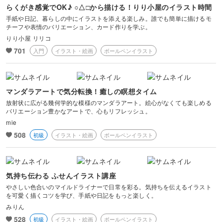
らくがき感覚でOK♪ ○△□から描ける！りり小屋のイラスト時間
手紙や日記、暮らしの中にイラストを添える楽しみ。誰でも簡単に描けるモ
チーフや表情のバリエーション、カード作りを学ぶ。
りり小屋 リリコ
701
入門
イラスト・絵画
ボールペンイラスト
マンダラアートで気分転換！癒しの瞑想タイム
放射状に広がる幾何学的な模様のマンダラアート。絵心がなくても楽しめる
バリエーション豊かなアートで、心もリフレッシュ。
mie
508
初級
イラスト・絵画
ボールペンイラスト
気持ち伝わる ふせんイラスト講座
やさしい色合いのマイルドライナーで日常を彩る。気持ちを伝えるイラスト
を可愛く描くコツを学び、手紙や日記をもっと楽しく。
みりん
528
初級
イラスト・絵画
ボールペンイラスト