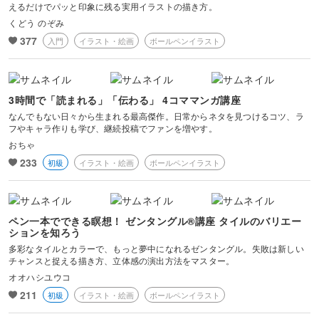
えるだけでパッと印象に残る実用イラストの描き方。
くどう のぞみ
377
入門
イラスト・絵画
ボールペンイラスト
3時間で「読まれる」「伝わる」 4コママンガ講座
なんでもない日々から生まれる最高傑作。日常からネタを見つけるコツ、ラ
フやキャラ作りも学び、継続投稿でファンを増やす。
おちゃ
233
初級
イラスト・絵画
ボールペンイラスト
ペン一本でできる瞑想！ ゼンタングル®講座 タイルのバリエー
ションを知ろう
多彩なタイルとカラーで、もっと夢中になれるゼンタングル。失敗は新しい
チャンスと捉える描き方、立体感の演出方法をマスター。
オオハシユウコ
211
初級
イラスト・絵画
ボールペンイラスト