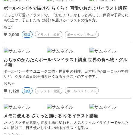
ボールペン1本で描ける らくらく 可愛いおたよりイラスト講座
ほっこり可愛いイラストで、「おたより」がもっと楽しく。保育や子育てに
も役立つ、子どもたちに笑顔を届けるイラストの描き方。
ちこ*
2,000
初級
イラスト・絵画
ボールペンイラスト
おちゃのかんたんボールペンイラスト講座 世界の食べ物・グル
メ編
ボールペン一本でユニークに描く世界中の料理。日本料理やヨーロッパ料理
など、グルメ絵日記を描きたくなるイラストのアイデア。
おちゃ
1,128
初級
イラスト・絵画
ボールペンイラスト
メモに使える さくっと描ける ゆるイラスト講座
いつものメモが素敵な置き手紙に変わる。人気のマイルドライナーでかんた
んに描けて、日常使いしやすいゆるイラストを学ぶ。
こはらなつ