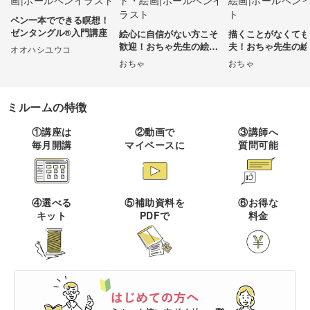
ペン一本でできる瞑想！
伝統刺繍
棒針編み
ミニチュア・クレイ
ドール
すべて
すべて
ゼンタングル®入門講座
絵心に自信がない方こそ
描くことがなくても
クラフト
歓迎！おちゃ先生の絵日
夫！おちゃ先生の絵
オオハシユウコ
その他刺繍
かぎ針編み
記講座
講座
おちゃ
おちゃ
パッチワーク
デッサン
ネイル
アクセサリー
すべて
すべて
パンチニードル
レース編み
布小物
ボールペンイラスト
ミルームの特徴
フェイクスイーツ
ドール服
カリグラフィー・レ
キャンドル
すべて
すべて
タリング
刺し子
マクラメ
①講座は
②動画で
③講師へ
和裁
アクリル絵の具
毎月開講
マイペースに
質問可能
ミニチュアフード
ドールハウス
ネイル検定
プラバンアクセサリー
絵付け・ペインティ
書道・ペン字
クロスステッチ
クラフトバンド
すべて
すべて
ング
洋裁
アルコールインクアート
ミニチュア雑貨
スカルプネイル
クレイ
オートクチュール刺繍
あみぐるみ
キャンドルホルダー
カリグラフィー
④選べる
⑤補助資料を
⑥お得な
ペーパークラフト
ハンドメイド
コピック
すべて
すべて
キット
PDFで
料金
ネイルケア
レジンアクセサリー
リボン刺繍
マーブルキャンドル
レタリング
パステルアート
ポーセラーツ
ペン字
ライフスタイル
フィットネス
すべて
すべて
ジェルネイル
ワイヤーアクセサリー
ビーズ刺繍
スイーツキャンドル
色鉛筆
トールペイント
筆文字
ペーパーアート
石鹸作り
クッキング
ビジネス
ビーズアクセサリー
すべて
すべて
フランス刺繍
ソイキャンドル