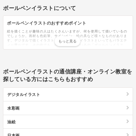
ボールペンイラストについて
ボールペンイラストのおすすめポイント
絵を描くことが趣味の人はたくさんいますが、何を使用して描いているの
でしょうか。画材も色鉛筆、サインペン、絵の具など様々なものがありま
す。デジタルで描くイラストもあり、一口にイラストといってもバラエテ
ィー豊かです。その中でも、今話題となっているの「ボールペンイラス
ト」です。ボールペンイラストはその名の通り、ボールペンだけを使用し
て描くイラストのこと。おしゃれなイラストが簡単に描けると、講座や教
室なども人気です。人気の絵柄は、犬や猫などの動物、女の子や男の子と
いった人物、花などの植物、夏や冬の四季のイラストと様々な物がありま
す。描いたイラストは、年賀はがきや暑中見舞い、絵手紙、誕生日カード
ボールペンイラストの通信講座・オンライン教室を
などにも応用できます。ポーペンですが、黒ばかりでなく、カラフルに塗
る、黒以外の単色で描くこともできます。黒で描いたイラストをPCでカラ
探している方にはこちらもおすすめ
ーを乗せるなどバリエーションも豊富。絵ばかりではなく、ボールペンイ
ラストは字を一緒に添えることで見栄えがさらによくなります。かっこい
い字の書き方や塗り方、ボールペンイラストの描き方は無限にあり、オリ
デジタルイラスト
ジナルのイラストで彩ることができます。描き方の無料動画や、本もたく
さん出版されているので、取り組みやすいでしょう。おすすめのボールペ
ンも紹介されていますが、初心者は一般的な文具店で手に入るボールペン
水彩画
から練習するのがおすすめです。上手に描けるようになったら今度は、ボ
ールペンの太さを変えて描いてみたり、自分の描きやすいボールペン探し
てみたり、と楽しみが広がります。ボールペンだけで描ける、ボールペン
油絵
イラストは手軽なアートなので難しく考えずに好きな物を描いてみましょ
う。絵は苦手だから、と敬遠していた人も是非、試してみてはいかがでし
ょうか。
日本画