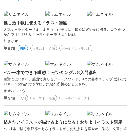
推し活手帳に使えるイラスト講座
人気キャラクター「ましまろう」が推し活手帳をにぎやかに彩る。コツをつ
かんでオリジナルキャラクター作りにも挑戦。
灯さかす
576
初級
イラスト・絵画
ボールペンイラスト
ペン一本でできる瞑想！ ゼンタングル®入門講座
感謝にはじまり、感謝で終わるアートメソッド。8つの基本ステップに沿って
パターンの描き方を学び、気軽な瞑想のひとときを。
オオハシユウコ
348
入門
イラスト・絵画
ボールペンイラスト
描きたいイラストが描けるようになる！おたよりイラスト講座
ペン1本で描く季節感のあるイラストが、おたよりを華やかに彩る。文章に添