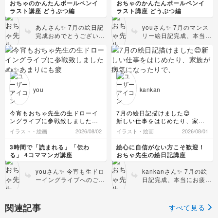
おちゃのかんたんボールペンイ
おちゃのかんたんボールペンイ
ております！おちゃ先生、いつ
ラスト講座 どうぶつ編
ラスト講座 どうぶつ編
もありがとうございます😊おか
げさまで、7月も充実したマン
あんさん✨ 7月の絵日記
youさん✨ 7月のマンス
スリー絵日記になりました✨
完成おめでとうございま
リー絵日記完成、本当に
今月から、ヘンテコ数字を可愛
すーー！！🙌🎉 本当に
おめでとうございますー
い乙女の子を描くことにしまし
毎日あっという間に過ぎ
ー！！✍️✨ライブのリク
た！また、参考に描かせて頂き
ちゃいますよね〜！💦そ
エストをさっそく絵日記
ます🙇✨
んな忙しい日々のなか
のなかに可愛く落とし込
縦の描きは、FUJI ROCKの思い
で、「お絵描き楽しい
んでくださって、めちゃ
出の景色を残したくて描きまし
😍」はサイコーに素敵で
くちゃ嬉しいです！いつ
た〜！
you
kankan
す👏 あんさんにとっ
来月も楽しく描けたら…と思い
もこちらこそ、楽しく一
ます✨✍️
て、お絵描きの時間が毎
緒に描いてくれてありが
日のハッピーな癒やしに
とうございます🥰そして
今宵もおちゃ先生の生ドローイ
7月の絵日記描けました😊
なっているのですね♪可
今月からの新企画、ヘン
ングライブに参戦致しました✍️
新しい仕事をはじめたり、家族
愛らしいイラストにいつ
テコ数字から可愛い乙女
✨あまりにも疲れていたので、
が病気になったりで、あまり余
イラスト・絵画
2026/08/02
イラスト・絵画
2026/08/01
も癒されております❤️ 8
のコに変更したとのこと
途中で描くのを断念してしま
裕のないひと月でした😓
月もあっという間に過ぎ
で💖数字を見るたびにキ
い、アーカイブにて仕上げまし
なので、イラスト自体はいまい
3時間で「読まれる」「伝わ
絵心に自信がない方こそ歓迎！
ちゃう予感がしますが
ュンとしちゃう、可愛い
た😅
ち代わり映えしませんが、まあ
る」 4コママンガ講座
おちゃ先生の絵日記講座
上里カンターレの描きありがと
（笑）、共に楽しみなが
頑張ったなと思っています🤭
きゅんページになります
うございました😊✨マンスリー
らコツコツいきましょ
ね！ぜひこれからも参考
youさん✨ 今宵も生ドロ
kankanさん✨ 7月の絵
絵日記に描きます！珍しい動物
そして、途中黒ペンを変えた
う〜！嬉しいレポートを
にしちゃってください！
ーイングライブへのご参
日記完成、本当にお疲れ
もたくさん！！丸シールまで描
り、左ページは水彩色鉛筆、右
ありがとうございまし
さらに、縦のレイアウト
戦、本当にありがとうご
様でしたーー！！✨ 新し
けて楽しかった🥰✨今回の家族
ページは普通の色鉛筆と、試行
た！またいつでも待って
を贅沢に使ったFUJI
ざいましたーー！✍️✨あ
いお仕事に、ご家族の看
カルタは、ステラ〜😆うーちゃ
錯誤をした月でもありました✏️
ます〜！👋💞
ROCKの景色、最高にお
まりにもお疲れのなか、
病まで……！本当に、ご
関連記事
んママさんのいい解釈でなかな
そしてもっとイラストを上達さ
すべて見る
しゃれで素敵！！大自然
リアルタイムで遊びに来
自身が思っている以上に
か素敵な感じに仕上がりになり
せたいとつくづく感じた7月で
と音楽の最高の思い出