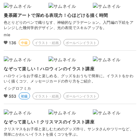
曼荼羅アートで深める表現力！心ほどける描く時間
色とりどりのペンで織りなす、神秘的なグラデーション。入門編の下絵をア
レンジした幾何学的デザイン、光の表現でスキルアップを。
mie
136
中級
イラスト・絵画
ボールペンイラスト
なぞって楽しい！ハロウィンのイラスト講座
ハロウィンをお子様と楽しめる、グッズをおうちで簡単に。イラストをかわ
いく描くコツ、メッセージカードの作り方をご紹介。
イシグロフミカ
553
初級
イラスト・絵画
ボールペンイラスト
なぞって楽しい！クリスマスのイラスト講座
クリスマスをお子様と楽しむためのグッズ作り。サンタさんやツリーなど、
簡単にかわいいイラストを描くコツを学ぶ。