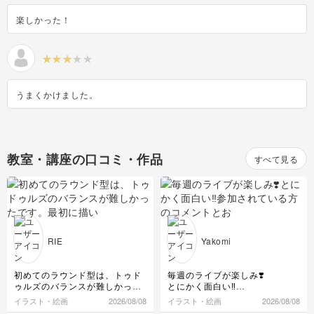
楽しかった！
うまくかけました。
教室・講座の口コミ・作品
すべて見る
RIE
Yakomi
初めてのラウンド型は、トゥド
毎週のライブが楽しみ❣️
ゥルズのバランスが難しかった
とにかく面白い‼️
です。最初に描いた左側より
参加されている方のコメントと
イラスト・絵画
2026/08/08
イラスト・絵画
2026/08/08
も、右側のの方が動きを出せま
おちゃ先生の会話が楽しすぎま