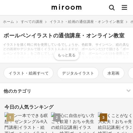
ホーム
>
すべての講座
>
イラスト・絵画の通信講座・オンライン教室
>
ボールペンイラストの通信講座・オンライン教室
イラストを描く時に何を使用しているでしょうか。色鉛筆、サインペン、絵の具な
どの画材やデジタルで描くイラストもありますが、ポールペンだけで描ける「ボー
ルペンイラスト」をご存じでしょうか。その名の通り、ボールペンだけを使用して
イラストを描いていくイラストです。おしゃれなイラストが簡単に描けると、今と
ても人気があります。かわいい犬や猫などの動物、女の子や男の子といった人物、
かわいい花や夏や冬の四季のイラスト、様々な物がちょっとしたコツで描けるので
す。ポーペンと聞くと、黒ばかり連想しがちですが、ボールペンイラストは黒で描
イラスト・絵画すべて
デジタルイラスト
水彩画
くだけではありません。カラフルに塗ったり、黒以外の単色で描いたり、黒で描い
たイラストをPCでカラーを乗せるなどバリエーションも豊富です。簡単に描ける
講座や教室もあり、本もたくさん出版されているので、新しい趣味として取り入れ
てみてはいかがでしょうか。絵は苦手だから、と敬遠していた人にこそボールペン
他のカテゴリ
イラストはおすすめです。
今日の人気ランキング
刺繍
編み物
1
2
3
ソーイング
イラスト・絵画
すべて
すべて