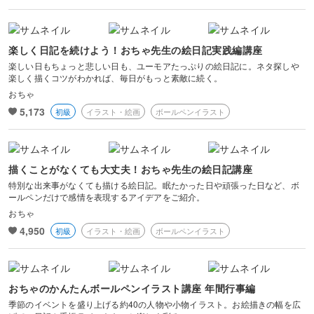
風景・スナップ
物撮り・テーブルフォト
楽しく日記を続けよう！おちゃ先生の絵日記実践編講座
楽しい日もちょっと悲しい日も、ユーモアたっぷりの絵日記に。ネタ探しや
楽しく描くコツがわかれば、毎日がもっと素敵に続く。
ポートレート
おちゃ
5,173
初級
イラスト・絵画
ボールペンイラスト
描くことがなくても大丈夫！おちゃ先生の絵日記講座
特別な出来事がなくても描ける絵日記。眠たかった日や頑張った日など、ボ
ールペンだけで感情を表現するアイデアをご紹介。
おちゃ
4,950
初級
イラスト・絵画
ボールペンイラスト
おちゃのかんたんボールペンイラスト講座 年間行事編
季節のイベントを盛り上げる約40の人物や小物イラスト。お絵描きの幅を広