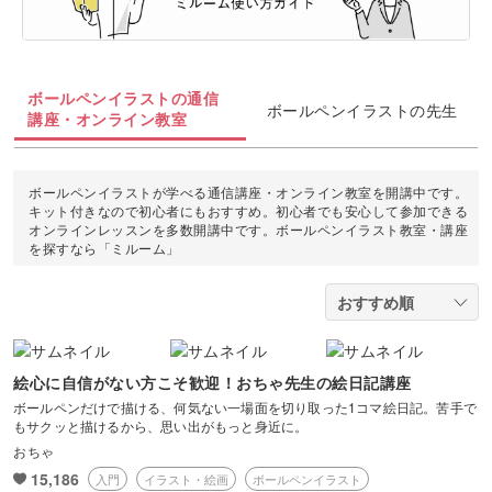
油絵
上絵付け
切り絵
羊毛フェルト
整理収納・片付け
フィットネス
カメラ・写真
ソウタシエ
ジェルキャンドル
すべて
すべて
水彩画
ラッピング
カービング
多肉植物
ダンス
ボールペンイラストの通信
ボタニカルキャンドル
アイシングクッキー
マネー
ボールペンイラストの先生
デジタルイラスト
講座・オンライン教室
すべて
折り紙
つまみ細工
占い
ピラティス
韓国キャンドル
パン
ブランディング
日本画
カメラその他
カルトナージュ
水引
ボールペンイラストが学べる通信講座・オンライン教室を開講中です。
金継ぎ
ヨガ
キット付きなので初心者にもおすすめ。初心者でも安心して参加できる
アロマキャンドル
洋菓子
EC・集客
オンラインレッスンを多数開講中です。ボールペンイラスト教室・講座
カメラ基礎
レザークラフト
を探すなら「ミルーム」
フラワーアレンジメント
サシェ
和菓子
Webデザイン
画像編集ツール
消しゴムはんこ
手帳・ノート
料理
ボケ・丸ボケ
クラフト
アロマ・ハーブ
絵心に自信がない方こそ歓迎！おちゃ先生の絵日記講座
構図
ボールペンだけで描ける、何気ない一場面を切り取った1コマ絵日記。苦手で
ぬいぐるみ
もサクッと描けるから、思い出がもっと身近に。
パーソナルカラー
おちゃ
光・ライティング
15,186
入門
イラスト・絵画
ボールペンイラスト
暮らし