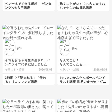
した。先生の影の入れ方の説明
す！
ペン一本でできる瞑想！ ゼンタ
描くことがなくても大丈夫！お
がためになりました！
私はまだまだ新参者なのでイラ
ングル®入門講座
ちゃ先生の絵日記講座
ストを描くことに必死です。
you
あん
今宵もおちゃ先生の生ドローイ
なんてこと！
ングライブに参戦致しました✍️
なんてこったぁ！
✨
おちゃ先生の笑い声が 心地良
イラスト・絵画
2026/08/08
イラスト・絵画
2026/08/08
時の流れは早いの描き😆皆さん
すぎて🤣またまた、寝落ち💤
のアイデアの共有で生まれた描
この時間も私にとっては最高の
3時間で「読まれる」「伝わ
おちゃのかんたんボールペンイ
きでとってもワクワクして楽し
癒しなんだな（笑）
る」 4コママンガ講座
ラスト講座 世界の食べ物・グル
かったです〜✨ありがとうござ
メ編
いました🙇マンスリー絵日記に
書きたいです✨
おちゃ先生がスマホ7年ぶりに
変えたり、肩が張りすぎていて
肩パットはとりはずして制服き
てました話は、ここじゃないと
知り得ない先生にまつわるお話