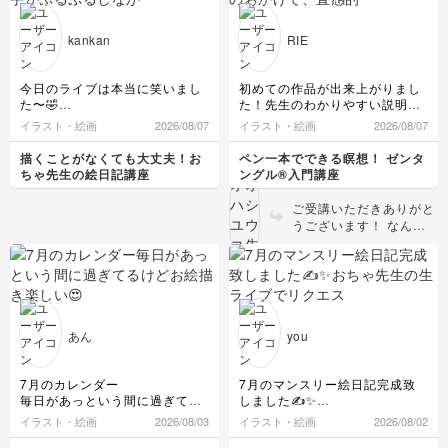
でレア感めちゃくちゃありまし
た〜😁✨素敵な時間をありがと
kankan
RIE
うございました🙏✨
家族カルタも笑えるキャラ爆誕
しましたね😆先生から湧き出る
今日のライブは本当に笑いまし
初めての作品が出来上がりまし
アイデアに今宵も大爆笑でござ
た〜🤣
た！先生のわかりやすい説明の
いました😆😆😆楽しすぎた〜🥰
教頭の奥さん、笑って手がぷる
おかげで、直感的に手が動き、
イラスト・絵画
2026/08/07
イラスト・絵画
2026/08/07
✨
ぷるしながら描きました👐
書いている間は気持ちも鎮まっ
来週は金曜日はおやすみとのこ
みなさんのコメントが楽しすぎ
て、不思議な感覚でした。これ
描くことがなくても大丈夫！お
ペン一本でできる瞑想！ ゼンタ
と。また、振替のお知らせお待
て、先生のイラストもびっくり
から先が楽しみです。
ちゃ先生の絵日記講座
ングル®入門講座
ちしております🖐️
の連続で、これだからやめられ
ないよねぇと思いました😊
ご受講いただきありがと
カルタに隠れがちですが、最初
うございます！ なんて
のころのウミウシたくさんと
素敵なファーストタイル
か、先生のおちゃめな発想が大
❤どのタングルも丁寧に
好きです💕
描かれていて、黒の塗り
最後は眠くなっちゃいましたが
つぶしとコントラストが
寝なくて笑えて、描けて、よか
とても美しいです！シェ
ったです😆
ーディングの効果で奥ゆ
楽しい時間を今日もありがとう
あん
you
ございました🥰
きもしっかり表現されて
またよろしくお願いいたします
いますね。 描くことで
✨
心が落ち着く感覚を楽し
7月のカレンダー
7月のマンスリー絵日記完成致
んでいただけて何よりで
毎日があっという間に過ぎてる
しました✍️✨
す。ぜひこれからもご自
けど
おちゃ先生の生ライブでリクエ
イラスト・絵画
2026/08/03
イラスト・絵画
2026/08/02
身のペースで楽しんで描
お絵描き楽しい😍
ストして描いて頂いたものをマ
いていってくださいね♪
ンスリー絵日記に活かして描い