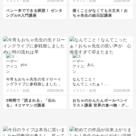
イラスト・絵画
2026/08/08
イラスト・絵画
2026/08/08
も、右側のの方が動きを出せま
おちゃ先生の会話が楽しすぎま
した。先生の影の入れ方の説明
す！
ペン一本でできる瞑想！ ゼンタ
描くことがなくても大丈夫！お
がためになりました！
私はまだまだ新参者なのでイラ
ングル®入門講座
ちゃ先生の絵日記講座
ストを描くことに必死です。
you
あん
今宵もおちゃ先生の生ドローイ
なんてこと！
ングライブに参戦致しました✍️
なんてこったぁ！
✨
おちゃ先生の笑い声が 心地良
イラスト・絵画
2026/08/08
イラスト・絵画
2026/08/08
時の流れは早いの描き😆皆さん
すぎて🤣またまた、寝落ち💤
のアイデアの共有で生まれた描
この時間も私にとっては最高の
3時間で「読まれる」「伝わ
おちゃのかんたんボールペンイ
きでとってもワクワクして楽し
癒しなんだな（笑）
る」 4コママンガ講座
ラスト講座 世界の食べ物・グル
かったです〜✨ありがとうござ
メ編
いました🙇マンスリー絵日記に
書きたいです✨
おちゃ先生がスマホ7年ぶりに
変えたり、肩が張りすぎていて
肩パットはとりはずして制服き