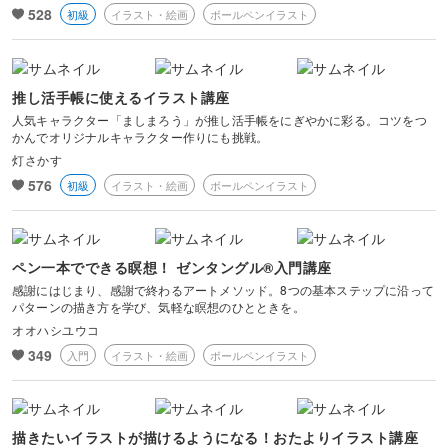
528
初級
イラスト・絵画
ボールペンイラスト
推し活手帳に使えるイラスト講座
人気キャラクター「ましまろう」が推し活手帳をにぎやかに彩る。コツをつ
かんでオリジナルキャラクター作りにも挑戦。
灯さかす
576
初級
イラスト・絵画
ボールペンイラスト
ペン一本でできる瞑想！ ゼンタングル®入門講座
感謝にはじまり、感謝で終わるアートメソッド。8つの基本ステップに沿って
パターンの描き方を学び、気軽な瞑想のひとときを。
オオハシユウコ
349
入門
イラスト・絵画
ボールペンイラスト
描きたいイラストが描けるようになる！おたよりイラスト講座