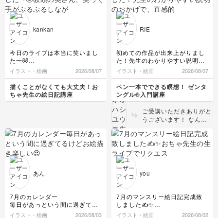
てました話は、ここじゃないと
知り得ない先生にまつわるお話
でレア感めちゃくちゃありまし
た〜😁✨素敵な時間をありがと
kankan
RIE
うございました🙏✨
家族カルタも笑えるキャラ爆誕
しましたね😆先生から湧き出る
今日のライブは本当に笑いまし
初めての作品が出来上がりまし
アイデアに今宵も大爆笑でござ
た〜🤣
た！先生のわかりやすい説明の
いました😆😆😆楽しすぎた〜🥰
教頭の奥さん、笑って手がぷる
おかげで、直感的に手が動き、
イラスト・絵画
2026/08/07
イラスト・絵画
2026/08/07
✨
ぷるしながら描きました👐
書いている間は気持ちも鎮まっ
来週は金曜日はおやすみとのこ
みなさんのコメントが楽しすぎ
て、不思議な感覚でした。これ
描くことがなくても大丈夫！お
ペン一本でできる瞑想！ ゼンタ
と。また、振替のお知らせお待
て、先生のイラストもびっくり
から先が楽しみです。
ちゃ先生の絵日記講座
ングル®入門講座
ちしております🖐️
の連続で、これだからやめられ
ないよねぇと思いました😊
ご受講いただきありがと
カルタに隠れがちですが、最初
うございます！ なんて
のころのウミウシたくさんと
素敵なファーストタイル
か、先生のおちゃめな発想が大
❤どのタングルも丁寧に
好きです💕
描かれていて、黒の塗り
最後は眠くなっちゃいましたが
つぶしとコントラストが
寝なくて笑えて、描けて、よか
とても美しいです！シェ
ったです😆
ーディングの効果で奥ゆ
楽しい時間を今日もありがとう
あん
you
ございました🥰
きもしっかり表現されて
またよろしくお願いいたします
いますね。 描くことで
✨
心が落ち着く感覚を楽し
7月のカレンダー
7月のマンスリー絵日記完成致
んでいただけて何よりで
毎日があっという間に過ぎてる
しました✍️✨
す。ぜひこれからもご自
けど
おちゃ先生の生ライブでリクエ
イラスト・絵画
2026/08/03
イラスト・絵画
2026/08/02