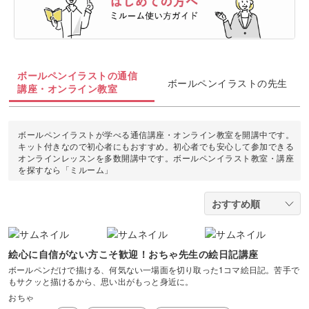
油絵
トールペイント
カルトナージュ
ぬいぐるみ
暮らし
ヨガ
カメラ・写真
ソウタシエ
ジェルキャンドル
すべて
すべて
水彩画
折り紙
クラフト
パーソナルカラー
ピラティス
ボタニカルキャンドル
アイシングクッキー
マネー
デジタルイラスト
ボールペンイラストの通信
すべて
ボールペンイラストの先生
ラッピング
消しゴムはんこ
講座・オンライン教室
多肉植物
ダンス
韓国キャンドル
パン
Webデザイン
日本画
カメラその他
切り絵
レザークラフト
占い
フィットネス
ボールペンイラストが学べる通信講座・オンライン教室を開講中です。
アロマキャンドル
洋菓子
EC・集客
ポートレート
キット付きなので初心者にもおすすめ。初心者でも安心して参加できる
石鹸作り
オンラインレッスンを多数開講中です。ボールペンイラスト教室・講座
金継ぎ
を探すなら「ミルーム」
サシェ
和菓子
ブランディング
物撮り・テーブルフォト
水引
手帳・ノート
料理
風景・スナップ
つまみ細工
整理収納・片付け
光・ライティング
絵心に自信がない方こそ歓迎！おちゃ先生の絵日記講座
カービング
フラワーアレンジメント
ボールペンだけで描ける、何気ない一場面を切り取った1コマ絵日記。苦手で
もサクッと描けるから、思い出がもっと身近に。
構図
おちゃ
アロマ・ハーブ