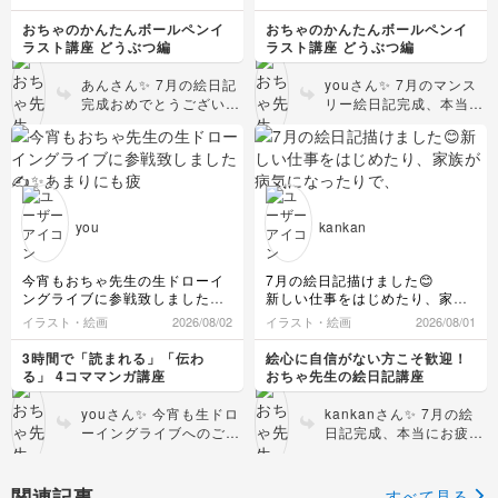
身のペースで楽しんで描
お絵描き楽しい😍
ストして描いて頂いたものをマ
いていってくださいね♪
ンスリー絵日記に活かして描い
おちゃのかんたんボールペンイ
おちゃのかんたんボールペンイ
ております！おちゃ先生、いつ
ラスト講座 どうぶつ編
ラスト講座 どうぶつ編
もありがとうございます😊おか
げさまで、7月も充実したマン
あんさん✨ 7月の絵日記
youさん✨ 7月のマンス
スリー絵日記になりました✨
完成おめでとうございま
リー絵日記完成、本当に
今月から、ヘンテコ数字を可愛
すーー！！🙌🎉 本当に
おめでとうございますー
い乙女の子を描くことにしまし
毎日あっという間に過ぎ
ー！！✍️✨ライブのリク
た！また、参考に描かせて頂き
ちゃいますよね〜！💦そ
エストをさっそく絵日記
ます🙇✨
んな忙しい日々のなか
のなかに可愛く落とし込
縦の描きは、FUJI ROCKの思い
で、「お絵描き楽しい
んでくださって、めちゃ
出の景色を残したくて描きまし
😍」はサイコーに素敵で
くちゃ嬉しいです！いつ
た〜！
you
kankan
す👏 あんさんにとっ
来月も楽しく描けたら…と思い
もこちらこそ、楽しく一
ます✨✍️
て、お絵描きの時間が毎
緒に描いてくれてありが
日のハッピーな癒やしに
とうございます🥰そして
今宵もおちゃ先生の生ドローイ
7月の絵日記描けました😊
なっているのですね♪可
今月からの新企画、ヘン
ングライブに参戦致しました✍️
新しい仕事をはじめたり、家族
愛らしいイラストにいつ
テコ数字から可愛い乙女
✨あまりにも疲れていたので、
が病気になったりで、あまり余
イラスト・絵画
2026/08/02
イラスト・絵画
2026/08/01
も癒されております❤️ 8
のコに変更したとのこと
途中で描くのを断念してしま
裕のないひと月でした😓
月もあっという間に過ぎ
で💖数字を見るたびにキ
い、アーカイブにて仕上げまし
なので、イラスト自体はいまい
3時間で「読まれる」「伝わ
絵心に自信がない方こそ歓迎！
ちゃう予感がしますが
ュンとしちゃう、可愛い
た😅
ち代わり映えしませんが、まあ
る」 4コママンガ講座
おちゃ先生の絵日記講座
上里カンターレの描きありがと
（笑）、共に楽しみなが
頑張ったなと思っています🤭
きゅんページになります
うございました😊✨マンスリー
らコツコツいきましょ
ね！ぜひこれからも参考
youさん✨ 今宵も生ドロ
kankanさん✨ 7月の絵
絵日記に描きます！珍しい動物
そして、途中黒ペンを変えた
う〜！嬉しいレポートを
にしちゃってください！
ーイングライブへのご参
日記完成、本当にお疲れ
もたくさん！！丸シールまで描
り、左ページは水彩色鉛筆、右
ありがとうございまし
さらに、縦のレイアウト
戦、本当にありがとうご
様でしたーー！！✨ 新し
けて楽しかった🥰✨今回の家族
ページは普通の色鉛筆と、試行
た！またいつでも待って
を贅沢に使ったFUJI
ざいましたーー！✍️✨あ
いお仕事に、ご家族の看
カルタは、ステラ〜😆うーちゃ
錯誤をした月でもありました✏️
ます〜！👋💞
ROCKの景色、最高にお
まりにもお疲れのなか、
病まで……！本当に、ご
関連記事
んママさんのいい解釈でなかな
そしてもっとイラストを上達さ
すべて見る