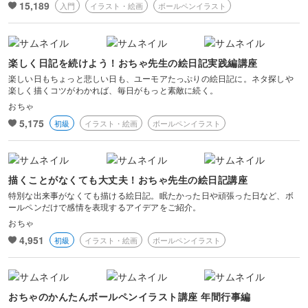
15,189
入門
イラスト・絵画
ボールペンイラスト
ボケ・丸ボケ
画像編集ツール
楽しく日記を続けよう！おちゃ先生の絵日記実践編講座
楽しい日もちょっと悲しい日も、ユーモアたっぷりの絵日記に。ネタ探しや
カメラ基礎
楽しく描くコツがわかれば、毎日がもっと素敵に続く。
おちゃ
5,175
初級
イラスト・絵画
ボールペンイラスト
描くことがなくても大丈夫！おちゃ先生の絵日記講座
特別な出来事がなくても描ける絵日記。眠たかった日や頑張った日など、ボ
ールペンだけで感情を表現するアイデアをご紹介。
おちゃ
4,951
初級
イラスト・絵画
ボールペンイラスト
おちゃのかんたんボールペンイラスト講座 年間行事編