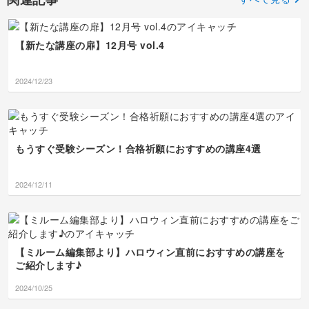
しゃれで素敵！！大自然
リアルタイムで遊びに来
自身が思っている以上に
か素敵な感じに仕上がりになり
せたいとつくづく感じた7月で
と音楽の最高の思い出
てくださって本当に嬉し
心も体も大変な1ヶ月で
ましたね〜👍✨素晴らしいです
した✨️
が、そのまま絵日記の中
かったです😭 無理せず
したね😭本当によく頑張
👏👏👏
焦らず、また8月もコツコツや
に生き生きと残されてい
1週間がとても早く感じるの
途中でアーカイブに切り
っていきます🥰
られましたね💦お疲れは
【新たな講座の扉】12月号 vol.4
て感動しちゃいました🗻
は、きっと日々が充実している
替えて、バッチリ仕上げ
出ていませんか？そんな
🎸遠近感もすごいで
からですよね！また、来週もあ
てくださってありがとう
毎日のなかで、日記を完
す〜！本当に歩いていて
っという間に金曜日になるんだ
ございます👏✨上里カン
成させただけでも素晴ら
2024/12/23
ワクワクするような気持
ろうなぁ〜と思いつつ、また楽
ターレの描き、マニアッ
しいのに、ペンの変更や
ちになります！！来月も
しく描けること期待しておりま
ク珍動物たち、マンスリ
水彩色鉛筆・色鉛筆の使
youさんらしく、ワクワ
す✨宜しくお願い致します🙇
ー絵日記への仲間入り決
い分けといった試行錯誤
クする日常をのびのび描
定ですね！楽しみです🏰
までされていたなん
いてください！嬉しいレ
🦓 うーちゃんママの発
て…！お絵描きへの熱意
ポートをありがとうござ
想は素晴らしすぎて私も
と探究心、本当に凄すぎ
もうすぐ受験シーズン！合格祈願におすすめの講座4選
いました！また次回もお
感動しちゃいましたー
て頭が下がります👏👏画
待ちしています〜！👋💞
ー！！🤣🤣👍✨ ステラの
材の組み合わせを変える
いい解釈が生まれて最高
の、とっても素敵な実験
2024/12/11
に素敵な仕上がりになり
ですね！代わり映えしな
ましたね！ 本当に「1週
いなんて全然そんなこと
間があっという間」は
ないですよ。大変な日々
日々が充実している証拠
を一緒に乗り越えたこの
ですね！また今週も、金
7月のページは、後で見
【ミルーム編集部より】ハロウィン直前におすすめの講座を
曜日に最高の笑顔でお会
返したときに特別な愛お
いできるのを心から楽し
しさを感じる大切な宝物
ご紹介します♪
みに待っています！お疲
になりますね😊 もっと
れ様でした〜〜！🙇💞
上達するという前向きな
2024/10/25
気持ち、とっても素敵で