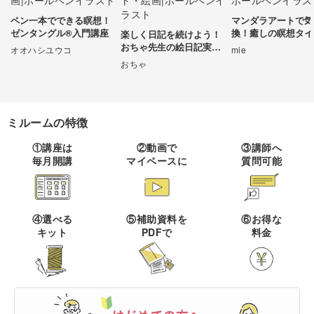
ペン一本でできる瞑想！
マンダラアートで気
伝統刺繍
棒針編み
ミニチュア・クレイ
ドール
すべて
すべて
ゼンタングル®入門講座
換！癒しの瞑想タイ
楽しく日記を続けよう！
クラフト
おちゃ先生の絵日記実践
オオハシユウコ
mie
その他刺繍
かぎ針編み
編講座
おちゃ
パッチワーク
デッサン
ネイル
アクセサリー
すべて
すべて
パンチニードル
レース編み
布小物
ボールペンイラスト
フェイクスイーツ
ドール服
カリグラフィー・レ
キャンドル
ミルームの特徴
すべて
すべて
タリング
刺し子
マクラメ
和裁
アクリル絵の具
①講座は
②動画で
③講師へ
ミニチュアフード
ドールハウス
ネイル検定
プラバンアクセサリー
絵付け・ペインティ
毎月開講
マイペースに
質問可能
書道・ペン字
クロスステッチ
クラフトバンド
すべて
すべて
ング
洋裁
アルコールインクアート
ミニチュア雑貨
スカルプネイル
クレイ
オートクチュール刺繍
あみぐるみ
キャンドルホルダー
レタリング
ペーパークラフト
ハンドメイド
コピック
すべて
すべて
④選べる
⑤補助資料を
⑥お得な
ネイルケア
レジンアクセサリー
キット
PDFで
料金
リボン刺繍
マーブルキャンドル
カリグラフィー
パステルアート
上絵付け
筆文字
ライフスタイル
フィットネス
すべて
すべて
ジェルネイル
ワイヤーアクセサリー
ビーズ刺繍
スイーツキャンドル
色鉛筆
ポーセラーツ
ペン字
ペーパーアート
羊毛フェルト
クッキング
ビジネス
ビーズアクセサリー
すべて
すべて
フランス刺繍
ソイキャンドル