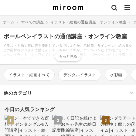
ホーム
>
すべての講座
>
イラスト・絵画の通信講座・オンライン教室
>
ボールペンイラストの通信講座・オンライン教室
イラストを描く時に何を使用しているでしょうか。色鉛筆、サインペン、絵の具な
どの画材やデジタルで描くイラストもありますが、ポールペンだけで描ける「ボー
ルペンイラスト」をご存じでしょうか。その名の通り、ボールペンだけを使用して
イラストを描いていくイラストです。おしゃれなイラストが簡単に描けると、今と
ても人気があります。かわいい犬や猫などの動物、女の子や男の子といった人物、
かわいい花や夏や冬の四季のイラスト、様々な物がちょっとしたコツで描けるので
す。ポーペンと聞くと、黒ばかり連想しがちですが、ボールペンイラストは黒で描
イラスト・絵画すべて
デジタルイラスト
水彩画
くだけではありません。カラフルに塗ったり、黒以外の単色で描いたり、黒で描い
たイラストをPCでカラーを乗せるなどバリエーションも豊富です。簡単に描ける
講座や教室もあり、本もたくさん出版されているので、新しい趣味として取り入れ
てみてはいかがでしょうか。絵は苦手だから、と敬遠していた人にこそボールペン
他のカテゴリ
イラストはおすすめです。
今日の人気ランキング
刺繍
編み物
1
2
3
ソーイング
イラスト・絵画
すべて
すべて