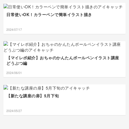
す！その想いがあれば、
これからもっともっと描
くのが楽しくなります
日常使いOK！カラーペンで簡単イラスト描き
ね！8月もkankanさんの
ペースで、のんびりコツ
コツ楽しんでいきましょ
2024/07/17
うね。７月も本当にあり
がとうございました！🥰
💖
【マイレポ紹介】おちゃのかんたんボールペンイラスト講座
どうぶつ編
2024/06/01
【新たな講座の扉】5月下旬
2024/05/27