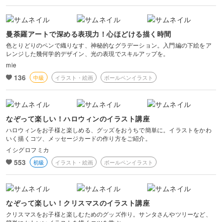
曼荼羅アートで深める表現力！心ほどける描く時間
色とりどりのペンで織りなす、神秘的なグラデーション。入門編の下絵をア
レンジした幾何学的デザイン、光の表現でスキルアップを。
mie
136
中級
イラスト・絵画
ボールペンイラスト
なぞって楽しい！ハロウィンのイラスト講座
ハロウィンをお子様と楽しめる、グッズをおうちで簡単に。イラストをかわ
いく描くコツ、メッセージカードの作り方をご紹介。
イシグロフミカ
553
初級
イラスト・絵画
ボールペンイラスト
なぞって楽しい！クリスマスのイラスト講座
クリスマスをお子様と楽しむためのグッズ作り。サンタさんやツリーなど、