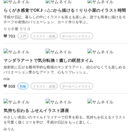
らくがき感覚でOK♪ ○△□から描ける！りり小屋のイラスト時間
手紙や日記、暮らしの中にイラストを添える楽しみ。誰でも簡単に描けるモ
チーフや表情のバリエーション、カード作りを学ぶ。
りり小屋 リリコ
703
入門
イラスト・絵画
ボールペンイラスト
マンダラアートで気分転換！癒しの瞑想タイム
放射状に広がる幾何学的な模様のマンダラアート。絵心がなくても楽しめる
バリエーション豊かなアートで、心もリフレッシュ。
mie
508
初級
イラスト・絵画
ボールペンイラスト
気持ち伝わる ふせんイラスト講座
やさしい色合いのマイルドライナーで日常を彩る。気持ちを伝えるイラスト
を可愛く描くコツを学び、手紙や日記をもっと楽しく。
みりん