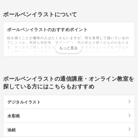
ボールペンイラストについて
ボールペンイラストのおすすめポイント
絵を描くことが趣味の人はたくさんいますが、何を使用して描いているの
でしょうか。画材も色鉛筆、サインペン、絵の具など様々なものがありま
す。デジタルで描くイラストもあり、一口にイラストといってもバラエテ
ィー豊かです。その中でも、今話題となっているの「ボールペンイラス
ト」です。ボールペンイラストはその名の通り、ボールペンだけを使用し
て描くイラストのこと。おしゃれなイラストが簡単に描けると、講座や教
室なども人気です。人気の絵柄は、犬や猫などの動物、女の子や男の子と
いった人物、花などの植物、夏や冬の四季のイラストと様々な物がありま
す。描いたイラストは、年賀はがきや暑中見舞い、絵手紙、誕生日カード
ボールペンイラストの通信講座・オンライン教室を
などにも応用できます。ポーペンですが、黒ばかりでなく、カラフルに塗
る、黒以外の単色で描くこともできます。黒で描いたイラストをPCでカラ
探している方にはこちらもおすすめ
ーを乗せるなどバリエーションも豊富。絵ばかりではなく、ボールペンイ
ラストは字を一緒に添えることで見栄えがさらによくなります。かっこい
い字の書き方や塗り方、ボールペンイラストの描き方は無限にあり、オリ
デジタルイラスト
ジナルのイラストで彩ることができます。描き方の無料動画や、本もたく
さん出版されているので、取り組みやすいでしょう。おすすめのボールペ
ンも紹介されていますが、初心者は一般的な文具店で手に入るボールペン
水彩画
から練習するのがおすすめです。上手に描けるようになったら今度は、ボ
ールペンの太さを変えて描いてみたり、自分の描きやすいボールペン探し
てみたり、と楽しみが広がります。ボールペンだけで描ける、ボールペン
油絵
イラストは手軽なアートなので難しく考えずに好きな物を描いてみましょ
う。絵は苦手だから、と敬遠していた人も是非、試してみてはいかがでし