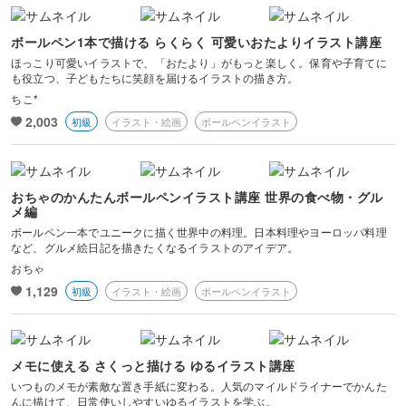
ボールペン1本で描ける らくらく 可愛いおたよりイラスト講座
ほっこり可愛いイラストで、「おたより」がもっと楽しく。保育や子育てに
も役立つ、子どもたちに笑顔を届けるイラストの描き方。
ちこ*
2,003
初級
イラスト・絵画
ボールペンイラスト
おちゃのかんたんボールペンイラスト講座 世界の食べ物・グル
メ編
ボールペン一本でユニークに描く世界中の料理。日本料理やヨーロッパ料理
など、グルメ絵日記を描きたくなるイラストのアイデア。
おちゃ
1,129
初級
イラスト・絵画
ボールペンイラスト
メモに使える さくっと描ける ゆるイラスト講座
いつものメモが素敵な置き手紙に変わる。人気のマイルドライナーでかんた
んに描けて、日常使いしやすいゆるイラストを学ぶ。