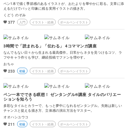
ペン1本で描く季節感のあるイラストが、おたよりを華やかに彩る。文章に添
えるだけでパッと印象に残る実用イラストの描き方。
くどう のぞみ
377
入門
イラスト・絵画
ボールペンイラスト
3時間で「読まれる」「伝わる」 4コママンガ講座
なんでもない日々から生まれる最高傑作。日常からネタを見つけるコツ、ラ
フやキャラ作りも学び、継続投稿でファンを増やす。
おちゃ
233
初級
イラスト・絵画
ボールペンイラスト
ペン一本でできる瞑想！ ゼンタングル®講座 タイルのバリエー
ションを知ろう
多彩なタイルとカラーで、もっと夢中になれるゼンタングル。失敗は新しい
チャンスと捉える描き方、立体感の演出方法をマスター。
オオハシユウコ
211
初級
イラスト・絵画
ボールペンイラスト