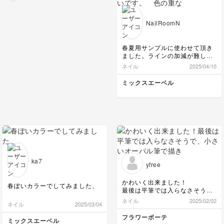
なります笑 気持ち7割
でいきましょう！ あ
NailRoomN
と、ストーン間をくつけ
て中心に固める感じだと
バランス整いますよ♡
春夏用サンプルに使わせて頂き
上下に隙間をもたせるの
ました。ラインの加減が難しい
もポイントです♪ 埋め込
です。 色の重なりが綺麗なの
ネイル
2025/04/10
みはとっっっても素晴ら
で、色変え頼まれた時上手く即
しく出来ているのであと
興でできるか不安なアートなの
ミックスエーベル
は配置で完璧です！👌
で、このままの色を推していき
そしてフレンチ綺麗です
ます！
ね♪ またご受講お待ちし
ております！
ka7
yfree
かわいく出来ました！
春ぽいカラーでしてみました、
最後は平筆では入らなさそう
で、小さいオーバル筆で描きま
ネイル
2025/02/02
ネイル
2025/03/04
した。
次は平筆でかききれるように、
フラワーボーテ
ミックスエーベル
調整しながらチャレンジしたい