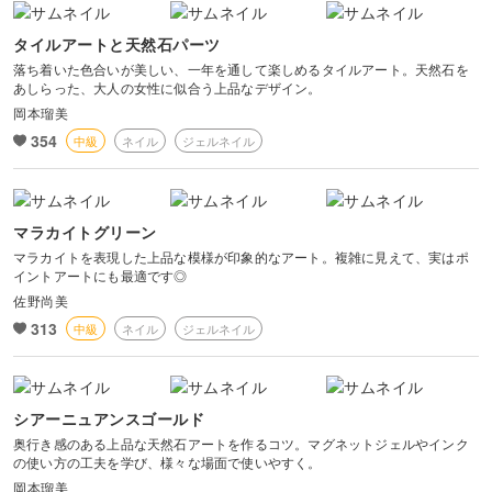
タイルアートと天然石パーツ
落ち着いた色合いが美しい、一年を通して楽しめるタイルアート。天然石を
あしらった、大人の女性に似合う上品なデザイン。
岡本瑠美
354
中級
ネイル
ジェルネイル
マラカイトグリーン
マラカイトを表現した上品な模様が印象的なアート。複雑に見えて、実はポ
イントアートにも最適です◎
佐野尚美
313
中級
ネイル
ジェルネイル
シアーニュアンスゴールド
奥行き感のある上品な天然石アートを作るコツ。マグネットジェルやインク
の使い方の工夫を学び、様々な場面で使いやすく。
岡本瑠美