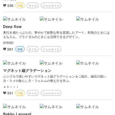
336
中級
ネイル
ジェルネイル
Deep flow
奥行き感たっぷりの、華やかで妖艶な和を意識したアート。和装のときには
もちろん、ブライダルのときにも活用できるデザイン。
AYAKO
281
初級
ネイル
ジェルネイル
マグネット縦グラデーション
シンプルで使いやすいマグネット縦グラデーションをご紹介。磁石の扱い
方・ラメの散らし方・フォルムの整え方を学ぶ。
ｓｈｉｒｉ
331
中級
ネイル
ジェルネイル
Bekko Leopard