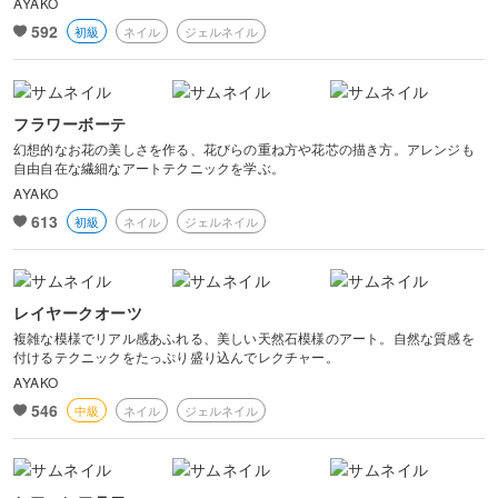
AYAKO
592
初級
ネイル
ジェルネイル
フラワーボーテ
幻想的なお花の美しさを作る、花びらの重ね方や花芯の描き方。アレンジも
自由自在な繊細なアートテクニックを学ぶ。
AYAKO
613
初級
ネイル
ジェルネイル
レイヤークオーツ
複雑な模様でリアル感あふれる、美しい天然石模様のアート。自然な質感を
付けるテクニックをたっぷり盛り込んでレクチャー。
AYAKO
546
中級
ネイル
ジェルネイル