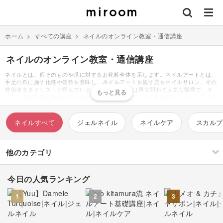
ホーム
>
すべての講座
>
ネイルのオンライン教室・通信講座
ネイルのオンライン教室・通信講座
ネイルとは、爪そのものや爪に対するお化粧全体を示します。ネイルアートとは、
手足の爪に施す化粧や装飾を意味し、ネイルアートを施す店をネイルサロン、その
技術者をネイリストと呼んでいます。 ネイリストは男女問わず人気な職業で、ネ
イリストになるためのスクールや検定が存在します。ネイルのデザインとしてメジ
ャーなものはグラデーションやフレンチ、マーブルなどです。近年の流行りとして
は、独特なキラキラ感やラメ感のあるマグネットネイルやミラーネイルがありま
す。ネイルのデザインは、シンプルなワンカラーから繊細なイラストを描いたもの
ネイルすべて
ジェルネイル
ネイルケア
スカルプ
など無数に存在しています。ネイルに使うデコパーツとしてはストーンやシールが
あり、各ネイルブランドがトレンドやテイスト別に多様なデコパーツを販売してい
ます。爪の形にもラウンドやスクエアなどいくつか種類があり、形によって爪の印
象を変えることができます。デザインはシーンによって決めるケースが多く、デス
他のカテゴリ
クワークをしている方には目立ちすぎないピンクベージュやグレーのカラー、デコ
パーツとしては小さなお花や小粒のストーンが好まれる傾向にあります。またシー
ズンによってトレンドカラーがあり、2022年春夏であればオレンジやグリーンが
今日の人気ランキング
人気です。
刺繍
編み物
1
2
3
ソーイング
イラスト・絵画
すべて
すべて