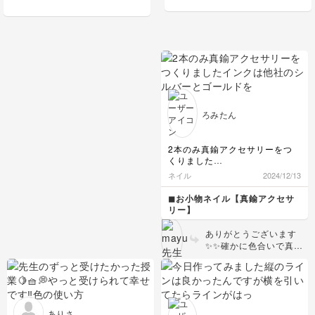
です。
ろみたん
2本のみ真鍮アクセサリーをつ
くりました
インクは他社のシルバーとゴー
ネイル
2024/12/13
ルドを使ったので色が薄かった
みたいで黒い方が真鍮に見えま
◼︎お小物ネイル【真鍮アクセサ
すね
リー】
また練習します
ありがとうございます
✨✨確かに色合いで真鍮
感上がるかもですね！押
しも大柄などにするなど
色々テイストがたのしめ
るのでお試ししてみてく
ださい✨
ありさ