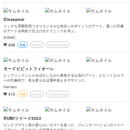
Dissapear
リッチな雰囲気漂うオリエンタルな色合いがポイントのアート。凝った印象
のアートを時短で仕上げるテクニックを学ぶ。
AYAKO
448
初級
ネイル
ジェルネイル
モードビビットフィオーレ
ヒップインクジェルをぼかしながら着色するお花のアート。ビビットなカラ
ーが印象的で、色を変えれば通年使えるデザインに。
Hanako
413
中級
ネイル
ジェルネイル
RUMIツイード2022
ピンクブラウン系の柔らかいカラーを使った、フレンチバージョンのツイー
ドアート。長くサロンで活躍するデザインに。