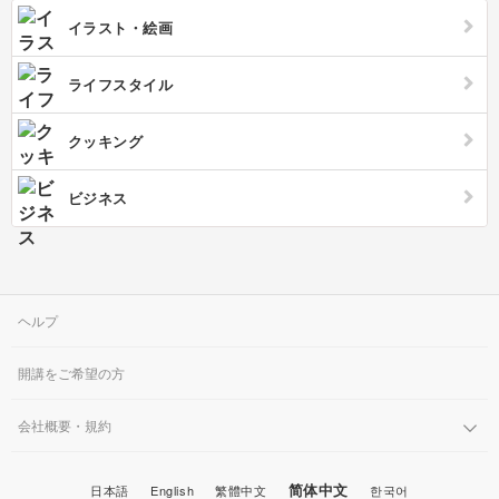
ルネイルのデメリットでもあります。またジェルネイルはマニキュアより
も爪への負担が大きいため、ネイル用の美容液などで普段からケアするこ
イラスト・絵画
とが必要です。ジェルネイル以外の人気の施術として、スカルプチュアと
いう技術があります。ハードジェルなどを使って爪を長くできる、長さだ
しという技術です。指を細く長く見せたい方におすすめです。ネイルスク
ライフスタイル
ールでは上記のような技術を習得するため、ファイルを使ったネイルケア
方法やジェルの塗り方、チップの付け方などネイルアートのやり方を一通
り学びます。ネイルサロンではお客様が希望のデザインの画像を持ち寄る
クッキング
パターンもあるため、顧客にあったデザインに対応するための様々な技術
を磨きます。ネイルサロンに行くとテーブルにカラーチャートが置いてあ
ります。ジェルネイルの魅力はなんと言ってもその豊富なデザインとカラ
ーです。黒、白、緑、水色、紫、ピンクなど様々な色が存在しますが、二
ビジネス
色のカラーを使ったバイカラーのデザインも人気があります。またツヤ感
のあるイメージが強いですが、マットな質感の塗料もあり、質感の違いを
楽しめるのもネイルの魅力です。
ヘルプ
開講をご希望の方
会社概要・規約
简体中文
日本語
English
繁體中文
한국어