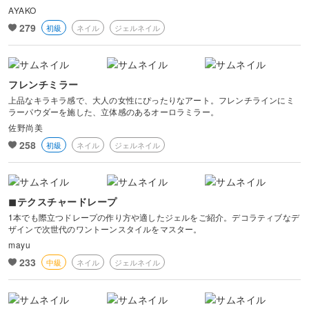
AYAKO
279
初級
ネイル
ジェルネイル
フレンチミラー
上品なキラキラ感で、大人の女性にぴったりなアート。フレンチラインにミ
ラーパウダーを施した、立体感のあるオーロラミラー。
佐野尚美
258
初級
ネイル
ジェルネイル
◼︎テクスチャードレープ
1本でも際立つドレープの作り方や適したジェルをご紹介。デコラティブなデ
ザインで次世代のワントーンスタイルをマスター。
mayu
233
中級
ネイル
ジェルネイル