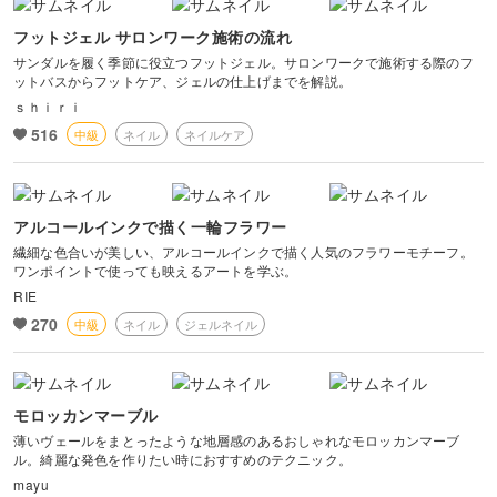
フットジェル サロンワーク施術の流れ
サンダルを履く季節に役立つフットジェル。サロンワークで施術する際のフ
ットバスからフットケア、ジェルの仕上げまでを解説。
ｓｈｉｒｉ
516
中級
ネイル
ネイルケア
アルコールインクで描く一輪フラワー
繊細な色合いが美しい、アルコールインクで描く人気のフラワーモチーフ。
ワンポイントで使っても映えるアートを学ぶ。
RIE
270
中級
ネイル
ジェルネイル
モロッカンマーブル
薄いヴェールをまとったような地層感のあるおしゃれなモロッカンマーブ
ル。綺麗な発色を作りたい時におすすめのテクニック。
mayu