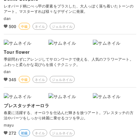
レオパード柄にべっ甲の要素をプラスした、大人っぽく落ち着いたトーンの
アート。マスターすれば様々なデザインに発展。
dan
500
中級
ネイル
ジェルネイル
Tour flower
季節問わずにアレンジしてサロンワークで使える、人気のフラワーアート。
ふわっと柔らかな花びらを描くテクニック。
dan
345
中級
ネイル
ジェルネイル
プレスタッチオーロラ
春夏に活躍する、オーロラを仕込んだ輝きを放つアート。プレスタッチの方
法やパーツをしっかり綺麗に乗せるコツを学ぶ。
mayu
272
初級
ネイル
ジェルネイル