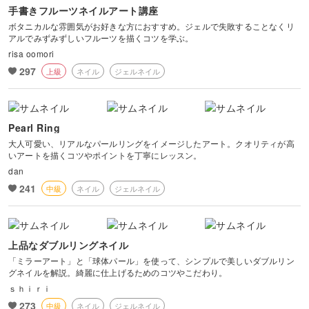
手書きフルーツネイルアート講座
ボタニカルな雰囲気がお好きな方におすすめ。ジェルで失敗することなくリ
アルでみずみずしいフルーツを描くコツを学ぶ。
risa oomori
297
上級
ネイル
ジェルネイル
Pearl Ring
大人可愛い、リアルなパールリングをイメージしたアート。クオリティが高
いアートを描くコツやポイントを丁寧にレッスン。
dan
241
中級
ネイル
ジェルネイル
上品なダブルリングネイル
「ミラーアート」と「球体パール」を使って、シンプルで美しいダブルリン
グネイルを解説。綺麗に仕上げるためのコツやこだわり。
ｓｈｉｒｉ
273
中級
ネイル
ジェルネイル