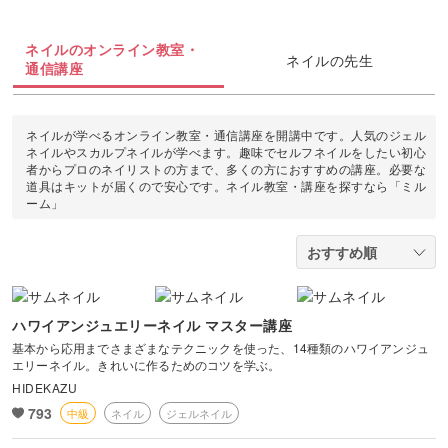
油絵
上絵付け
切り絵
羊毛フェルト
整理収納・片付け
フィットネス
カメラ・写真
ソウタシエ
ジェルキャンドル
すべて
すべて
ネイルのオンライン教室・
水彩画
ネイルの先生
通信講座
ラッピング
カービング
多肉植物
ダンス
ボタニカルキャンドル
アイシングクッキー
マネー
デジタルイラスト
すべて
折り紙
つまみ細工
占い
ピラティス
ネイルが学べるオンライン教室・通信講座を開講中です。人気のジェル
韓国キャンドル
パン
ブランディング
ネイルやスカルプネイルが学べます。趣味でセルフネイルをしたい初心
日本画
カメラその他
者からプロのネイリストの方まで、多くの方におすすめの講座。必要な
カルトナージュ
水引
金継ぎ
ヨガ
道具はキットが届くので安心です。ネイル教室・講座を探すなら「ミル
アロマキャンドル
洋菓子
EC・集客
ーム」
カメラ基礎
レザークラフト
フラワーアレンジメント
サシェ
和菓子
Webデザイン
画像編集ツール
消しゴムはんこ
手帳・ノート
料理
ボケ・丸ボケ
ハワイアンジュエリーネイル マスター講座
クラフト
アロマ・ハーブ
基本から応用までさまざまなテクニックを使った、14種類のハワイアンジュ
構図
エリーネイル。きれいに作るためのコツを学ぶ。
ぬいぐるみ
HIDEKAZU
パーソナルカラー
793
中級
ネイル
ジェルネイル
光・ライティング
暮らし