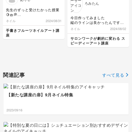
ろみたん
先生のずっと受けたかった授業
🍋🧺💭
今日作ってみました
やっと受けられて幸せです‼︎
ネイル
2024/08/31
縦のラインは良かったんですが
色の使い方、入れ方等とっても
横を引いてたらラインがはっき
わかりやすかったです☺️
ネイル
2024/08/02
手書きフルーツネイルアート講
りしなくなりました
ありがとうございました🤍
座
なぜかな？
サロンワークが劇的に変わる ス
ピーディーアート講座
関連記事
すべて見る
【新たな講座の扉】9月ネイル特集
2023/09/16