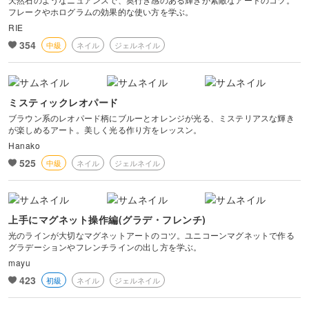
フレークやホログラムの効果的な使い方を学ぶ。
RIE
354
中級
ネイル
ジェルネイル
ミスティックレオパード
ブラウン系のレオパード柄にブルーとオレンジが光る、ミステリアスな輝き
が楽しめるアート。美しく光る作り方をレッスン。
Hanako
525
中級
ネイル
ジェルネイル
上手にマグネット操作編(グラデ・フレンチ)
光のラインが大切なマグネットアートのコツ。ユニコーンマグネットで作る
グラデーションやフレンチラインの出し方を学ぶ。
mayu
423
初級
ネイル
ジェルネイル