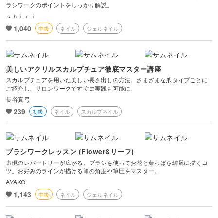
ラシワークのポイントをしっかり解説。
ｓｈｉｒｉ
1,040
中級
ネイル
ジェルネイル
美しいアクリルスカルプチュア徹底マスター講座
スカルプチュアを用いた美しい長さ出しの方法。さまざまな爪タイプごとに
ご紹介し、サロンワークですぐに実践も可能に。
長谷真弓
239
初級
ネイル
スカルプネイル
ブラシワークレッスン (Flower&リーフ)
表現のレパートリーが広がる、ブラシを使ってお花と葉っぱを綺麗に描くコ
ツ。お好みのラインが描ける筆の角度や筆圧をマスター。
AYAKO
1,143
中級
ネイル
ジェルネイル