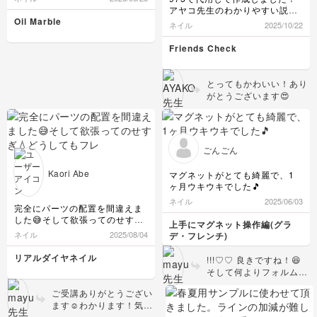
アヤコ先生のわかりやすい説明
で、私でも上手くできた気がし
Oil Marble
ネイル
2025/10/22
ます。
かっこ可愛いツイードデザイン
Friends Check
で大好きです😍
とってもかわいい！あり
がとうございます😍
ごんごん
Kaori Abe
マグネットがとても綺麗で、1
ヶ月ウキウキでした🎵
ネイル
2025/06/03
完全にパーツの配置を間違えま
した😅そして欲張ってのせすぎ
上手にマグネット操作編(グラ
💧どうしてもフレンチにのせた
ネイル
2025/08/04
デ・フレンチ)
くて…色々渋滞です💧のせてい
る時、パーツの乱反射で訳がわ
リアルダイヤネイル
!!!♡♡ 良きですね！😆
からなくなってしまいまし
そして何よりフォルム・
た。。。
表面共にめちゃくちゃ綺
ご受講ありがとうござい
麗です👌 ご受講ありが
ます☺️わかります！気を
とうございました♡
抜くとつい大混雑に私の