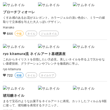
風景・スナップ
ブローチフィオーレ
物撮り・テーブルフォト
くすみ感のあるお花がエレガント。カラージェルの淡い色合い、ミラーの縁
取りで立体感を与えた大人っぽいデザイン。
Hanako
ポートレート
644
中級
ネイル
ジェルネイル
ryo kitamura流 ネイルアート基礎講座
これからネイリストを目指したい方必見。美しいネイルを作る上で欠かせな
い基礎技術、グラデーションやフレンチを徹底的に学ぶ。
ryo kitamura
722
初級
ネイル
ネイルケア
琥珀糖ネイル
まるで宝石のようなお菓子をネイルアートに表現。カットしたフィルムを9面
に使って、琥珀糖を表現するテクニック。