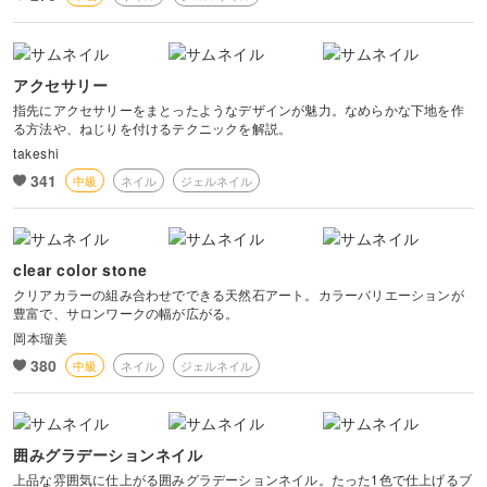
アクセサリー
指先にアクセサリーをまとったようなデザインが魅力。なめらかな下地を作
る方法や、ねじりを付けるテクニックを解説。
takeshi
341
中級
ネイル
ジェルネイル
clear color stone
クリアカラーの組み合わせでできる天然石アート。カラーバリエーションが
豊富で、サロンワークの幅が広がる。
岡本瑠美
380
中級
ネイル
ジェルネイル
囲みグラデーションネイル
上品な雰囲気に仕上がる囲みグラデーションネイル。たった1色で仕上げるブ