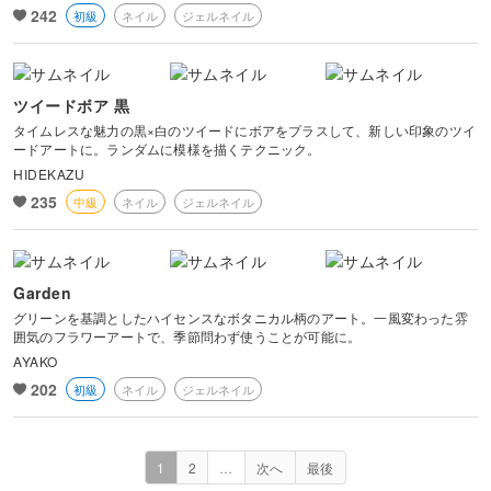
242
初級
ネイル
ジェルネイル
ツイードボア 黒
タイムレスな魅力の黒×白のツイードにボアをプラスして、新しい印象のツイ
ードアートに。ランダムに模様を描くテクニック。
HIDEKAZU
235
中級
ネイル
ジェルネイル
Garden
グリーンを基調としたハイセンスなボタニカル柄のアート。一風変わった雰
囲気のフラワーアートで、季節問わず使うことが可能に。
AYAKO
202
初級
ネイル
ジェルネイル
1
2
…
次へ
最後