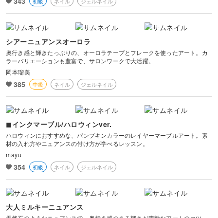
343
初級
ネイル
ジェルネイル
シアーニュアンスオーロラ
奥行き感と輝きたっぷりの、オーロラテープとフレークを使ったアート。カ
ラーバリエーションも豊富で、サロンワークで大活躍。
岡本瑠美
385
中級
ネイル
ジェルネイル
◼︎インクマーブル/ハロウィンver.
ハロウィンにおすすめな、パンプキンカラーのレイヤーマーブルアート。素
材の入れ方やニュアンスの付け方が学べるレッスン。
mayu
354
初級
ネイル
ジェルネイル
大人ミルキーニュアンス
天然石のようなニュアンスで、奥行き感のある輝きが素敵なアートのコツ。