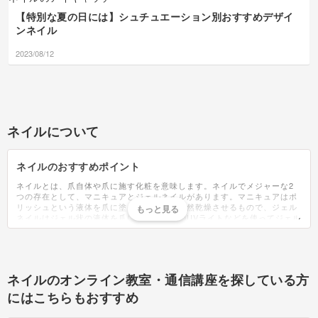
【特別な夏の日には】シュチュエーション別おすすめデザイ
ンネイル
2023/08/12
ネイルについて
ネイルのおすすめポイント
ネイルとは、爪自体や爪に施す化粧を意味します。ネイルでメジャーな2
つの存在として、マニキュアとジェルネイルがあります。マニキュアはポ
リッシュという液体を爪に塗ってネイルを自然乾燥させるもので、ジェル
ネイルはジェル状の液体を爪に塗り、専用のUVライトなどを使ってジェル
を固めていくものです。大きな違いは乾く時間で、マニキュアは乾燥に
1〜3時間要するのに対し、ジェルネイルは2〜3分と、早く乾かすことがで
きます。ジェルネイルは持ちがよくアートの種類も豊富ですが、専用のマ
シンやリムーバーが必要なためセルフではなくネイルサロンで施術しても
らう人が多いです。ただ、近年は自分好みのかわいいデザインがしたい
ネイルのオンライン教室・通信講座を探している方
と、ジェルネイルをセルフで行う方向けのネイルセットも販売されていま
す。ファイルやグルーなどネイル用品の卸店も多く存在しており、ネイル
にはこちらもおすすめ
パートナーなどが有名です。ネイルホリック等手頃な価格で様々なカラー
を揃えるブランドが多いマニキュアに対し、少しお値段がはることがジェ