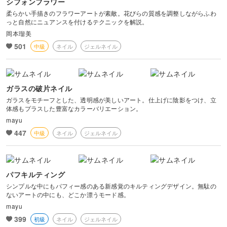
シフォンフラワー
柔らかい手描きのフラワーアートが素敵。花びらの質感を調整しながらふわ
っと自然にニュアンスを付けるテクニックを解説。
岡本瑠美
501
中級
ネイル
ジェルネイル
ガラスの破片ネイル
ガラスをモチーフとした、透明感が美しいアート。仕上げに陰影をつけ、立
体感もプラスした豊富なカラーバリエーション。
mayu
447
中級
ネイル
ジェルネイル
パフキルティング
シンプルな中にもパフィー感のある新感覚のキルティングデザイン。無駄の
ないアートの中にも、どこか漂うモード感。
mayu
399
初級
ネイル
ジェルネイル