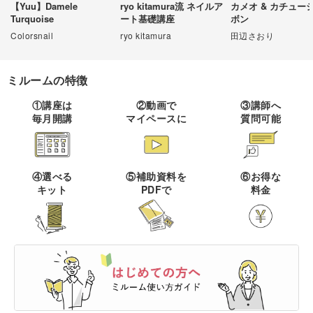
【Yuu】Damele
ryo kitamura流 ネイルア
カメオ & カチュー
Turquoise
ート基礎講座
ボン
伝統刺繍
棒針編み
ミニチュア・クレイ
ドール
すべて
すべて
クラフト
Colorsnail
ryo kitamura
田辺さおり
その他刺繍
かぎ針編み
パッチワーク
デッサン
ネイル
アクセサリー
すべて
すべて
ミルームの特徴
パンチニードル
レース編み
布小物
ボールペンイラスト
①講座は
②動画で
③講師へ
フェイクスイーツ
ドール服
カリグラフィー・レ
毎月開講
マイペースに
質問可能
キャンドル
すべて
すべて
タリング
刺し子
マクラメ
和裁
アクリル絵の具
ミニチュアフード
ドールハウス
ネイル検定
プラバンアクセサリー
絵付け・ペインティ
書道・ペン字
クロスステッチ
クラフトバンド
すべて
すべて
ング
洋裁
アルコールインクアート
④選べる
⑤補助資料を
⑥お得な
ミニチュア雑貨
キット
PDFで
料金
スカルプネイル
クレイ
オートクチュール刺繍
あみぐるみ
キャンドルホルダー
カリグラフィー
ペーパークラフト
ハンドメイド
コピック
すべて
すべて
ネイルケア
レジンアクセサリー
リボン刺繍
マーブルキャンドル
レタリング
パステルアート
ポーセラーツ
ペン字
ライフスタイル
フィットネス
すべて
すべて
ジェルネイル
ワイヤーアクセサリー
ビーズ刺繍
スイーツキャンドル
色鉛筆
トールペイント
筆文字
ペーパーアート
石鹸作り
クッキング
ビジネス
ビーズアクセサリー
すべて
すべて
フランス刺繍
ソイキャンドル