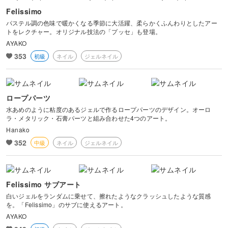
Felissimo
パステル調の色味で暖かくなる季節に大活躍、柔らかくふんわりとしたアー
トをレクチャー。オリジナル技法の「プッセ」も登場。
AYAKO
353
初級
ネイル
ジェルネイル
ロープパーツ
水あめのように粘度のあるジェルで作るロープパーツのデザイン。オーロ
ラ・メタリック・石膏パーツと組み合わせた4つのアート。
Hanako
352
中級
ネイル
ジェルネイル
Felissimo サブアート
白いジェルをランダムに乗せて、擦れたようなクラッシュしたような質感
を。「Felissimo」のサブに使えるアート。
AYAKO