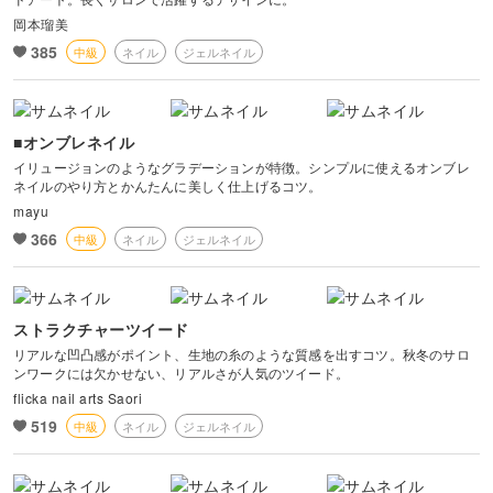
岡本瑠美
385
中級
ネイル
ジェルネイル
■オンブレネイル
イリュージョンのようなグラデーションが特徴。シンプルに使えるオンブレ
ネイルのやり方とかんたんに美しく仕上げるコツ。
mayu
366
中級
ネイル
ジェルネイル
ストラクチャーツイード
リアルな凹凸感がポイント、生地の糸のような質感を出すコツ。秋冬のサロ
ンワークには欠かせない、リアルさが人気のツイード。
flicka nail arts Saori
519
中級
ネイル
ジェルネイル