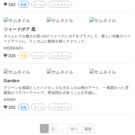
242
初級
ネイル
ジェルネイル
ツイードボア 黒
タイムレスな魅力の黒×白のツイードにボアをプラスして、新しい印象のツイ
ードアートに。ランダムに模様を描くテクニック。
HIDEKAZU
235
中級
ネイル
ジェルネイル
Garden
グリーンを基調としたハイセンスなボタニカル柄のアート。一風変わった雰
囲気のフラワーアートで、季節問わず使うことが可能に。
AYAKO
202
初級
ネイル
ジェルネイル
1
2
…
次へ
最後