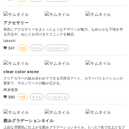
アクセサリー
指先にアクセサリーをまとったようなデザインが魅力。なめらかな下地を作
る方法や、ねじりを付けるテクニックを解説。
takeshi
341
中級
ネイル
ジェルネイル
clear color stone
クリアカラーの組み合わせでできる天然石アート。カラーバリエーションが
豊富で、サロンワークの幅が広がる。
岡本瑠美
380
中級
ネイル
ジェルネイル
囲みグラデーションネイル
上品な雰囲気に仕上がる囲みグラデーションネイル。たった1色で仕上げるブ