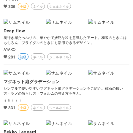
336
中級
ネイル
ジェルネイル
Deep flow
奥行き感たっぷりの、華やかで妖艶な和を意識したアート。和装のときには
もちろん、ブライダルのときにも活用できるデザイン。
AYAKO
281
初級
ネイル
ジェルネイル
マグネット縦グラデーション
シンプルで使いやすいマグネット縦グラデーションをご紹介。磁石の扱い
方・ラメの散らし方・フォルムの整え方を学ぶ。
ｓｈｉｒｉ
331
中級
ネイル
ジェルネイル
Bekko Leopard