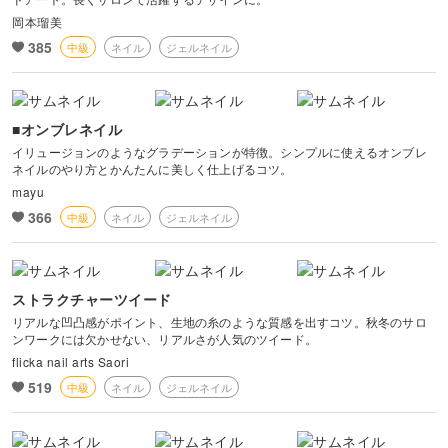
岡本瑠美
385
中級
ネイル
ジェルネイル
■オンブレネイル
イリュージョンのようなグラデーションが特徴。シンプルに使えるオンブレ
ネイルのやり方とかんたんに美しく仕上げるコツ。
mayu
366
中級
ネイル
ジェルネイル
ストラクチャーツイード
リアルな凹凸感がポイント、生地の糸のような質感を出すコツ。秋冬のサロ
ンワークには欠かせない、リアルさが人気のツイード。
flicka nail arts Saori
519
中級
ネイル
ジェルネイル