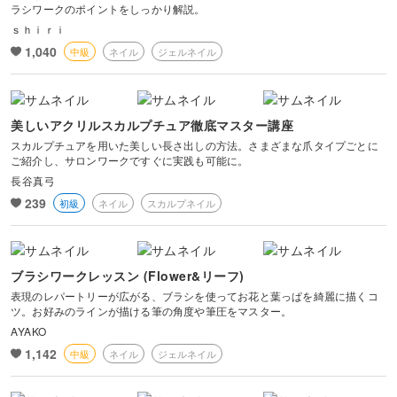
ラシワークのポイントをしっかり解説。
ｓｈｉｒｉ
1,040
中級
ネイル
ジェルネイル
美しいアクリルスカルプチュア徹底マスター講座
スカルプチュアを用いた美しい長さ出しの方法。さまざまな爪タイプごとに
ご紹介し、サロンワークですぐに実践も可能に。
長谷真弓
239
初級
ネイル
スカルプネイル
ブラシワークレッスン (Flower&リーフ)
表現のレパートリーが広がる、ブラシを使ってお花と葉っぱを綺麗に描くコ
ツ。お好みのラインが描ける筆の角度や筆圧をマスター。
AYAKO
1,142
中級
ネイル
ジェルネイル