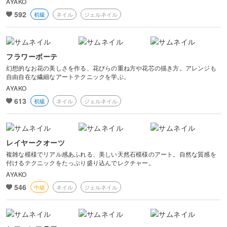
AYAKO
592
初級
ネイル
ジェルネイル
フラワーボーテ
幻想的なお花の美しさを作る、花びらの重ね方や花芯の描き方。アレンジも
自由自在な繊細なアートテクニックを学ぶ。
AYAKO
613
初級
ネイル
ジェルネイル
レイヤークオーツ
複雑な模様でリアル感あふれる、美しい天然石模様のアート。自然な質感を
付けるテクニックをたっぷり盛り込んでレクチャー。
AYAKO
546
中級
ネイル
ジェルネイル