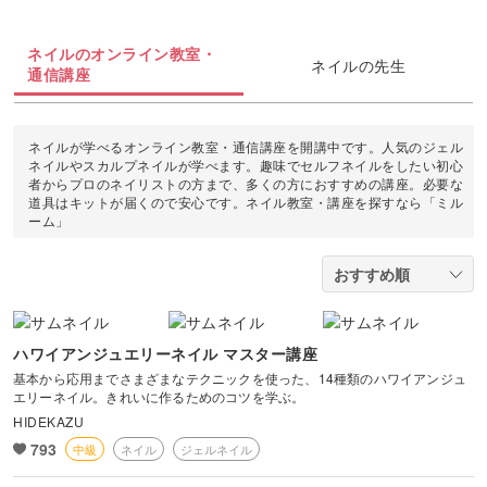
油絵
上絵付け
切り絵
羊毛フェルト
整理収納・片付け
フィットネス
カメラ・写真
ソウタシエ
ジェルキャンドル
すべて
すべて
ネイルのオンライン教室・
水彩画
ネイルの先生
通信講座
ラッピング
カービング
多肉植物
ダンス
ボタニカルキャンドル
アイシングクッキー
マネー
デジタルイラスト
すべて
折り紙
つまみ細工
占い
ピラティス
ネイルが学べるオンライン教室・通信講座を開講中です。人気のジェル
韓国キャンドル
パン
ブランディング
ネイルやスカルプネイルが学べます。趣味でセルフネイルをしたい初心
日本画
カメラその他
者からプロのネイリストの方まで、多くの方におすすめの講座。必要な
カルトナージュ
水引
金継ぎ
ヨガ
道具はキットが届くので安心です。ネイル教室・講座を探すなら「ミル
アロマキャンドル
洋菓子
EC・集客
ーム」
カメラ基礎
レザークラフト
フラワーアレンジメント
サシェ
和菓子
Webデザイン
画像編集ツール
消しゴムはんこ
手帳・ノート
料理
ボケ・丸ボケ
ハワイアンジュエリーネイル マスター講座
クラフト
アロマ・ハーブ
基本から応用までさまざまなテクニックを使った、14種類のハワイアンジュ
構図
エリーネイル。きれいに作るためのコツを学ぶ。
ぬいぐるみ
HIDEKAZU
パーソナルカラー
793
中級
ネイル
ジェルネイル
光・ライティング
暮らし