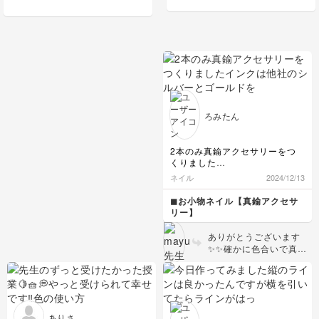
です。
ろみたん
2本のみ真鍮アクセサリーをつ
くりました
インクは他社のシルバーとゴー
ネイル
2024/12/13
ルドを使ったので色が薄かった
みたいで黒い方が真鍮に見えま
◼︎お小物ネイル【真鍮アクセサ
すね
リー】
また練習します
ありがとうございます
✨✨確かに色合いで真鍮
感上がるかもですね！押
しも大柄などにするなど
色々テイストがたのしめ
るのでお試ししてみてく
ださい✨
ありさ