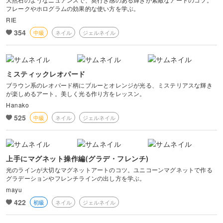
フレークやホログラムの効果的な使い方を学ぶ。
RIE
354
中級
ネイル
ジェルネイル
ミスティックレオパード
ブラウン系のレオパード柄にブルーとオレンジが光る、ミステリアスな輝き
が楽しめるアート。美しく光る作り方をレッスン。
Hanako
525
中級
ネイル
ジェルネイル
上手にマグネット操作編(グラデ・フレンチ)
光のラインが大切なマグネットアートのコツ。ユニコーンマグネットで作る
グラデーションやフレンチラインの出し方を学ぶ。
mayu
422
初級
ネイル
ジェルネイル