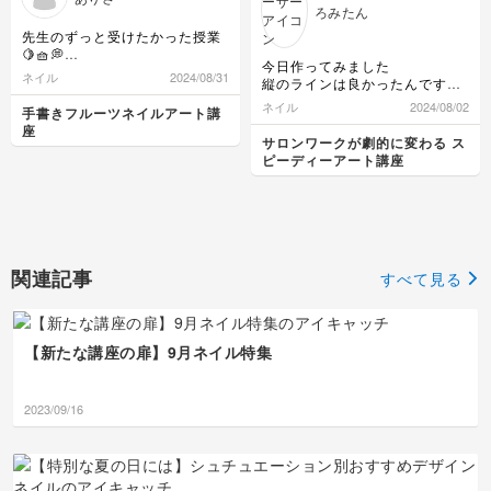
ろみたん
先生のずっと受けたかった授業
🍋🧺💭
今日作ってみました
やっと受けられて幸せです‼︎
ネイル
2024/08/31
縦のラインは良かったんですが
色の使い方、入れ方等とっても
横を引いてたらラインがはっき
わかりやすかったです☺️
ネイル
2024/08/02
手書きフルーツネイルアート講
りしなくなりました
ありがとうございました🤍
座
なぜかな？
サロンワークが劇的に変わる ス
ピーディーアート講座
関連記事
すべて見る
【新たな講座の扉】9月ネイル特集
2023/09/16