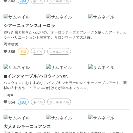
343
初級
ネイル
ジェルネイル
シアーニュアンスオーロラ
奥行き感と輝きたっぷりの、オーロラテープとフレークを使ったアート。カ
ラーバリエーションも豊富で、サロンワークで大活躍。
岡本瑠美
385
中級
ネイル
ジェルネイル
◼︎インクマーブル/ハロウィンver.
ハロウィンにおすすめな、パンプキンカラーのレイヤーマーブルアート。素
材の入れ方やニュアンスの付け方が学べるレッスン。
mayu
354
初級
ネイル
ジェルネイル
大人ミルキーニュアンス
天然石のようなニュアンスで、奥行き感のある輝きが素敵なアートのコツ。