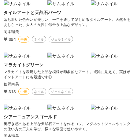
タイルアートと天然石パーツ
落ち着いた色合いが美しい、一年を通して楽しめるタイルアート。天然石を
あしらった、大人の女性に似合う上品なデザイン。
岡本瑠美
354
中級
ネイル
ジェルネイル
マラカイトグリーン
マラカイトを表現した上品な模様が印象的なアート。複雑に見えて、実はポ
イントアートにも最適です◎
佐野尚美
313
中級
ネイル
ジェルネイル
シアーニュアンスゴールド
奥行き感のある上品な天然石アートを作るコツ。マグネットジェルやインク
の使い方の工夫を学び、様々な場面で使いやすく。
岡本瑠美