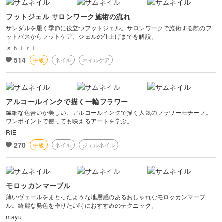
フットジェル サロンワーク施術の流れ
サンダルを履く季節に役立つフットジェル。サロンワークで施術する際のフ
ットバスからフットケア、ジェルの仕上げまでを解説。
ｓｈｉｒｉ
514
中級
ネイル
ネイルケア
アルコールインクで描く一輪フラワー
繊細な色合いが美しい、アルコールインクで描く人気のフラワーモチーフ。
ワンポイントで使っても映えるアートを学ぶ。
RIE
270
中級
ネイル
ジェルネイル
モロッカンマーブル
薄いヴェールをまとったような地層感のあるおしゃれなモロッカンマーブ
ル。綺麗な発色を作りたい時におすすめのテクニック。
mayu