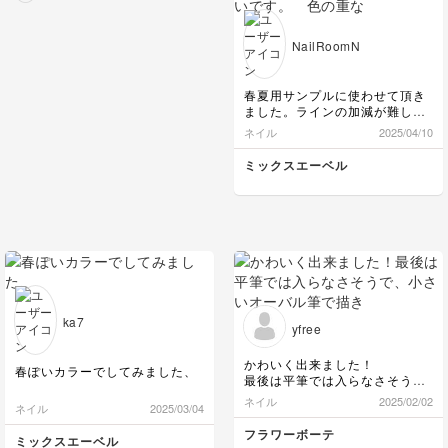
なります笑 気持ち7割
でいきましょう！ あ
NailRoomN
と、ストーン間をくつけ
て中心に固める感じだと
バランス整いますよ♡
春夏用サンプルに使わせて頂き
上下に隙間をもたせるの
ました。ラインの加減が難しい
もポイントです♪ 埋め込
です。 色の重なりが綺麗なの
ネイル
2025/04/10
みはとっっっても素晴ら
で、色変え頼まれた時上手く即
しく出来ているのであと
興でできるか不安なアートなの
ミックスエーベル
は配置で完璧です！👌
で、このままの色を推していき
そしてフレンチ綺麗です
ます！
ね♪ またご受講お待ちし
ております！
ka7
yfree
かわいく出来ました！
春ぽいカラーでしてみました、
最後は平筆では入らなさそう
で、小さいオーバル筆で描きま
ネイル
2025/02/02
ネイル
2025/03/04
した。
次は平筆でかききれるように、
フラワーボーテ
ミックスエーベル
調整しながらチャレンジしたい