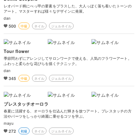
レオパード柄にべっ甲の要素をプラスした、大人っぽく落ち着いたトーンの
アート。マスターすれば様々なデザインに発展。
dan
500
中級
ネイル
ジェルネイル
Tour flower
季節問わずにアレンジしてサロンワークで使える、人気のフラワーアート。
ふわっと柔らかな花びらを描くテクニック。
dan
345
中級
ネイル
ジェルネイル
プレスタッチオーロラ
春夏に活躍する、オーロラを仕込んだ輝きを放つアート。プレスタッチの方
法やパーツをしっかり綺麗に乗せるコツを学ぶ。
mayu
272
初級
ネイル
ジェルネイル