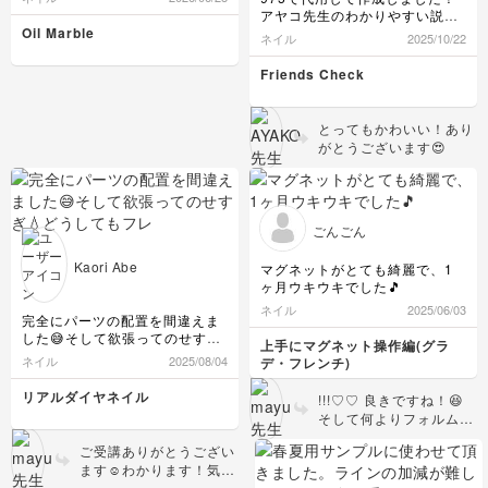
アヤコ先生のわかりやすい説明
で、私でも上手くできた気がし
Oil Marble
ネイル
2025/10/22
ます。
かっこ可愛いツイードデザイン
Friends Check
で大好きです😍
とってもかわいい！あり
がとうございます😍
ごんごん
Kaori Abe
マグネットがとても綺麗で、1
ヶ月ウキウキでした🎵
ネイル
2025/06/03
完全にパーツの配置を間違えま
した😅そして欲張ってのせすぎ
上手にマグネット操作編(グラ
💧どうしてもフレンチにのせた
ネイル
2025/08/04
デ・フレンチ)
くて…色々渋滞です💧のせてい
る時、パーツの乱反射で訳がわ
リアルダイヤネイル
!!!♡♡ 良きですね！😆
からなくなってしまいまし
そして何よりフォルム・
た。。。
表面共にめちゃくちゃ綺
ご受講ありがとうござい
麗です👌 ご受講ありが
ます☺️わかります！気を
とうございました♡
抜くとつい大混雑に私の