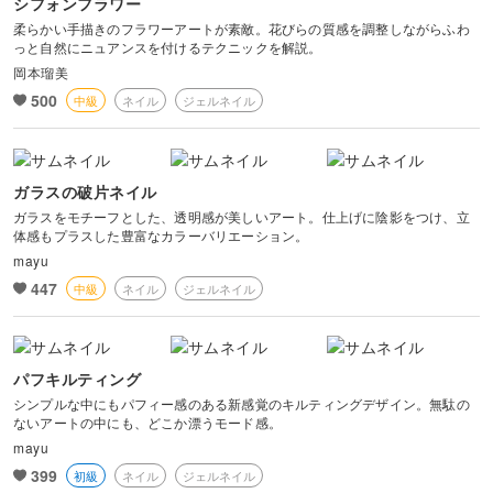
シフォンフラワー
柔らかい手描きのフラワーアートが素敵。花びらの質感を調整しながらふわ
っと自然にニュアンスを付けるテクニックを解説。
岡本瑠美
500
中級
ネイル
ジェルネイル
ガラスの破片ネイル
ガラスをモチーフとした、透明感が美しいアート。仕上げに陰影をつけ、立
体感もプラスした豊富なカラーバリエーション。
mayu
447
中級
ネイル
ジェルネイル
パフキルティング
シンプルな中にもパフィー感のある新感覚のキルティングデザイン。無駄の
ないアートの中にも、どこか漂うモード感。
mayu
399
初級
ネイル
ジェルネイル