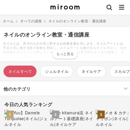
ホーム
>
すべての講座
>
ネイルのオンライン教室・通信講座
ネイルのオンライン教室・通信講座
ネイルとは、爪そのものや爪に対するお化粧全体を示します。ネイルアートとは、
手足の爪に施す化粧や装飾を意味し、ネイルアートを施す店をネイルサロン、その
技術者をネイリストと呼んでいます。 ネイリストは男女問わず人気な職業で、ネ
イリストになるためのスクールや検定が存在します。ネイルのデザインとしてメジ
ャーなものはグラデーションやフレンチ、マーブルなどです。近年の流行りとして
は、独特なキラキラ感やラメ感のあるマグネットネイルやミラーネイルがありま
す。ネイルのデザインは、シンプルなワンカラーから繊細なイラストを描いたもの
ネイルすべて
ジェルネイル
ネイルケア
スカルプ
など無数に存在しています。ネイルに使うデコパーツとしてはストーンやシールが
あり、各ネイルブランドがトレンドやテイスト別に多様なデコパーツを販売してい
ます。爪の形にもラウンドやスクエアなどいくつか種類があり、形によって爪の印
象を変えることができます。デザインはシーンによって決めるケースが多く、デス
他のカテゴリ
クワークをしている方には目立ちすぎないピンクベージュやグレーのカラー、デコ
パーツとしては小さなお花や小粒のストーンが好まれる傾向にあります。またシー
ズンによってトレンドカラーがあり、2022年春夏であればオレンジやグリーンが
今日の人気ランキング
人気です。
刺繍
編み物
1
2
3
ソーイング
イラスト・絵画
すべて
すべて