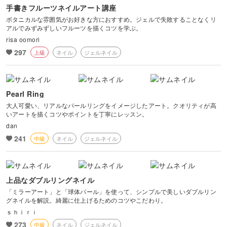
手書きフルーツネイルアート講座
ボタニカルな雰囲気がお好きな方におすすめ。ジェルで失敗することなくリ
アルでみずみずしいフルーツを描くコツを学ぶ。
risa oomori
297
上級
ネイル
ジェルネイル
Pearl Ring
大人可愛い、リアルなパールリングをイメージしたアート。クオリティが高
いアートを描くコツやポイントを丁寧にレッスン。
dan
241
中級
ネイル
ジェルネイル
上品なダブルリングネイル
「ミラーアート」と「球体パール」を使って、シンプルで美しいダブルリン
グネイルを解説。綺麗に仕上げるためのコツやこだわり。
ｓｈｉｒｉ
273
中級
ネイル
ジェルネイル