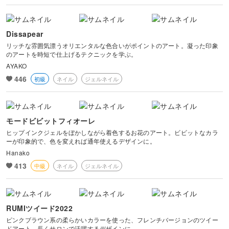
Dissapear
リッチな雰囲気漂うオリエンタルな色合いがポイントのアート。凝った印象
のアートを時短で仕上げるテクニックを学ぶ。
AYAKO
446
初級
ネイル
ジェルネイル
モードビビットフィオーレ
ヒップインクジェルをぼかしながら着色するお花のアート。ビビットなカラ
ーが印象的で、色を変えれば通年使えるデザインに。
Hanako
413
中級
ネイル
ジェルネイル
RUMIツイード2022
ピンクブラウン系の柔らかいカラーを使った、フレンチバージョンのツイー
ドアート。長くサロンで活躍するデザインに。