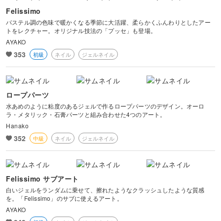
Felissimo
パステル調の色味で暖かくなる季節に大活躍、柔らかくふんわりとしたアー
トをレクチャー。オリジナル技法の「プッセ」も登場。
AYAKO
353
初級
ネイル
ジェルネイル
ロープパーツ
水あめのように粘度のあるジェルで作るロープパーツのデザイン。オーロ
ラ・メタリック・石膏パーツと組み合わせた4つのアート。
Hanako
352
中級
ネイル
ジェルネイル
Felissimo サブアート
白いジェルをランダムに乗せて、擦れたようなクラッシュしたような質感
を。「Felissimo」のサブに使えるアート。
AYAKO