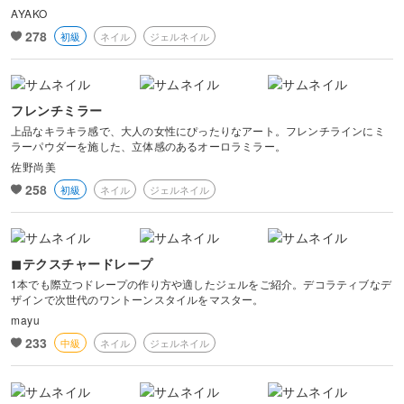
AYAKO
278
初級
ネイル
ジェルネイル
フレンチミラー
上品なキラキラ感で、大人の女性にぴったりなアート。フレンチラインにミ
ラーパウダーを施した、立体感のあるオーロラミラー。
佐野尚美
258
初級
ネイル
ジェルネイル
◼︎テクスチャードレープ
1本でも際立つドレープの作り方や適したジェルをご紹介。デコラティブなデ
ザインで次世代のワントーンスタイルをマスター。
mayu
233
中級
ネイル
ジェルネイル