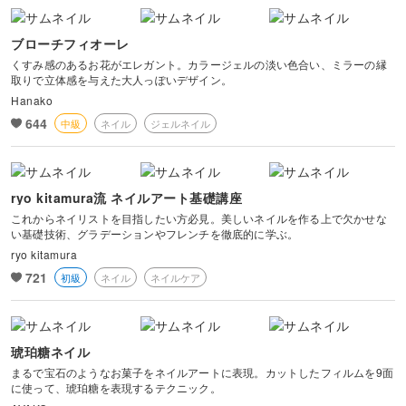
風景・スナップ
ブローチフィオーレ
物撮り・テーブルフォト
くすみ感のあるお花がエレガント。カラージェルの淡い色合い、ミラーの縁
取りで立体感を与えた大人っぽいデザイン。
Hanako
ポートレート
644
中級
ネイル
ジェルネイル
ryo kitamura流 ネイルアート基礎講座
これからネイリストを目指したい方必見。美しいネイルを作る上で欠かせな
い基礎技術、グラデーションやフレンチを徹底的に学ぶ。
ryo kitamura
721
初級
ネイル
ネイルケア
琥珀糖ネイル
まるで宝石のようなお菓子をネイルアートに表現。カットしたフィルムを9面
に使って、琥珀糖を表現するテクニック。