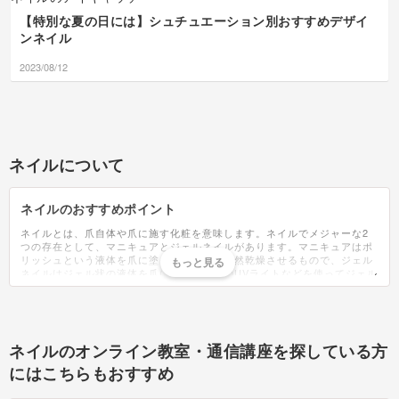
【特別な夏の日には】シュチュエーション別おすすめデザイ
ンネイル
2023/08/12
ネイルについて
ネイルのおすすめポイント
ネイルとは、爪自体や爪に施す化粧を意味します。ネイルでメジャーな2
つの存在として、マニキュアとジェルネイルがあります。マニキュアはポ
リッシュという液体を爪に塗ってネイルを自然乾燥させるもので、ジェル
ネイルはジェル状の液体を爪に塗り、専用のUVライトなどを使ってジェル
を固めていくものです。大きな違いは乾く時間で、マニキュアは乾燥に
1〜3時間要するのに対し、ジェルネイルは2〜3分と、早く乾かすことがで
きます。ジェルネイルは持ちがよくアートの種類も豊富ですが、専用のマ
シンやリムーバーが必要なためセルフではなくネイルサロンで施術しても
らう人が多いです。ただ、近年は自分好みのかわいいデザインがしたい
ネイルのオンライン教室・通信講座を探している方
と、ジェルネイルをセルフで行う方向けのネイルセットも販売されていま
す。ファイルやグルーなどネイル用品の卸店も多く存在しており、ネイル
にはこちらもおすすめ
パートナーなどが有名です。ネイルホリック等手頃な価格で様々なカラー
を揃えるブランドが多いマニキュアに対し、少しお値段がはることがジェ