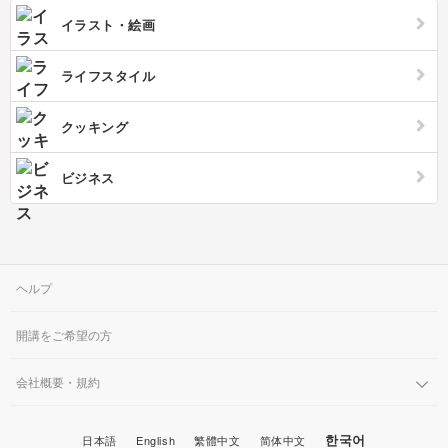
ルネイルのデメリットでもあります。またジェルネイルはマニキュアより
も爪への負担が大きいため、ネイル用の美容液などで普段からケアするこ
イラスト・絵画
とが必要です。ジェルネイル以外の人気の施術として、スカルプチュアと
いう技術があります。ハードジェルなどを使って爪を長くできる、長さだ
しという技術です。指を細く長く見せたい方におすすめです。ネイルスク
ライフスタイル
ールでは上記のような技術を習得するため、ファイルを使ったネイルケア
方法やジェルの塗り方、チップの付け方などネイルアートのやり方を一通
り学びます。ネイルサロンではお客様が希望のデザインの画像を持ち寄る
クッキング
パターンもあるため、顧客にあったデザインに対応するための様々な技術
を磨きます。ネイルサロンに行くとテーブルにカラーチャートが置いてあ
ります。ジェルネイルの魅力はなんと言ってもその豊富なデザインとカラ
ーです。黒、白、緑、水色、紫、ピンクなど様々な色が存在しますが、二
ビジネス
色のカラーを使ったバイカラーのデザインも人気があります。またツヤ感
のあるイメージが強いですが、マットな質感の塗料もあり、質感の違いを
楽しめるのもネイルの魅力です。
ヘルプ
開講をご希望の方
会社概要・規約
한국어
日本語
English
繁體中文
简体中文