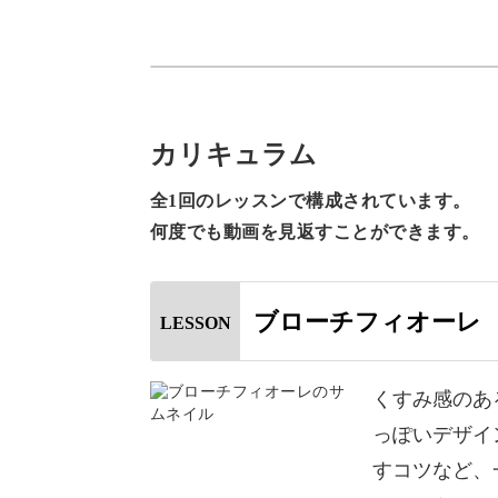
後半は、お花のふちを描き、その上か
ミラーは、コッパー系とシルバー系の
カリキュラム
使ったりしてみましょう♪
全1回のレッスンで構成されています。
何度でも動画を見返すことができます。
華やかさがありながらも、主張しすぎ
ブローチフィオーレ
LESSON
日常使いもしやすくお客様にもご提案
くすみ感のあ
っぽいデザイ
ぜひ、マスターしてサロンワークでご
すコツなど、