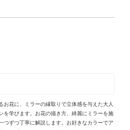
らミラーを施す作業に入ります。
２色をランダムに爪にのせたり、チップで混ぜて
ることのないデザイン♪
しやすいアートです。
るお花に、ミラーの縁取りで立体感を与えた大人
ンを学びます。お花の描き方、綺麗にミラーを施
活用くださいね。
一つずつ丁寧に解説します。お好きなカラーでア