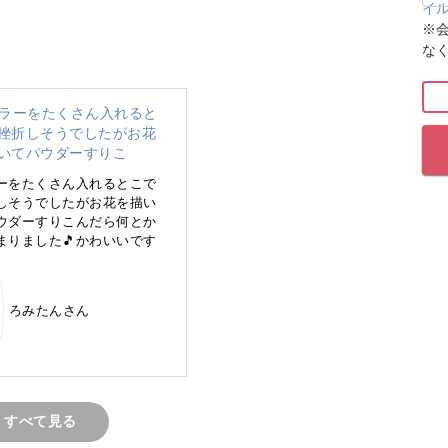
感じでお花をランダムに描きます。
※
な
ら、お花の大体のフォルムを描いていきましょう。
似して描いて頂くことで、少しずつ丁度よいお花
ーをたくさん入れるとこで
しそうでしたがお花を描い
ウダーすりこんだら何とか
まりました🎵かわいいです
で、ぜひ何度も練習してみてくださいね。
ろみたんさん
お色をのせていきます。
すべて見る
仕上げていきましょう。