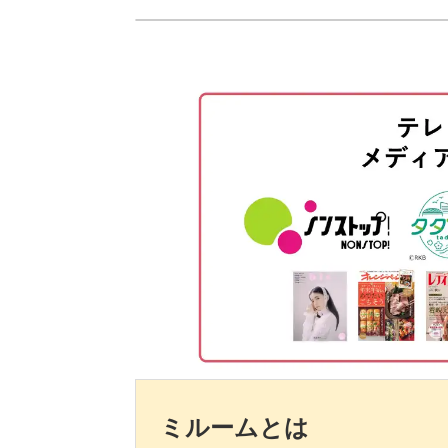
使用材料・道具
ベースカラーを塗布する
花を描く
花の上にカラージェルを塗布する
トップジェルを塗布する
表面を整える
アート用ホワイトでふち取りをす
ミラーを塗布する
トップジェルでコーティングする
ミルームとは
完成♪