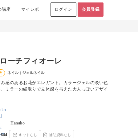
の講座
マイレポ
ログイン
会員登録
ローチフィオーレ
ネイル
ジェルネイル
級
|
すみ感のあるお花がエレガント。カラージェルの淡い色
い、ミラーの縁取りで立体感を与えた大人っぽいデザイ
。
Hanako
644
キットなし
補助資料なし