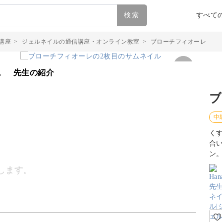
検索
すべて
講座
>
ジェルネイルの通信講座・オンライン教室
>
ブローチフィオーレ
ム
先生の紹介
ブ
中
く
合
ン
します。