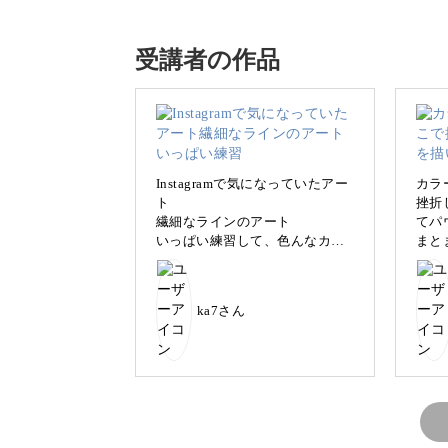
まずは、爪に空間を残し、ふちを囲む
受講者の作品
だいたい5～6枚程度を目安にしなが
レッスン動画を見ながらデザインを真
を描く感覚が掴めてきますよ♪
Instagramで気になっていたアー
カラ
ト
挫折
繊細なラインのアート
てパ
いっぱい練習して、色んなカラ
まと
一つずつの工程を丁寧に解説しますの
ーバージョン作って見よっと思
います。
ka7さん
お花が描けたら、カラージェルで淡く
程よくくすませる着色で、大人っぽく