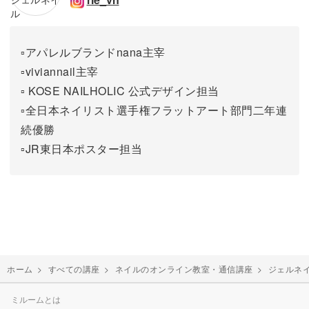
▫︎アパレルブランドnana主宰
▫︎viviannail主宰
▫︎ KOSE NAILHOLIC 公式デザイン担当
▫︎全日本ネイリスト選手権フラットアート部門二年連
続優勝
▫︎JR東日本ポスター担当
ホーム
>
すべての講座
>
ネイルのオンライン教室・通信講座
>
ジェルネ
ミルームとは