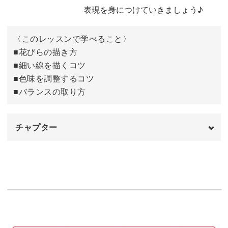
具体的なポイントは、
表現を身につけていきましょう♪
◆花びらの描き方
〈このレッスンで学べること〉
◆細い線を描くコツ
■花びらの描き方
◆色味を調整するコツ
■細い線を描くコツ
◆バランスの取り方
■色味を調整するコツ
■バランスの取り方
クオリティが高いアートを描くコツやポイントを、下地の
塗り方から丁寧にレッスンしていきますよ。
チャプター
オープニング
00:00
落ち着いた雰囲気で派手すぎず、季節や年齢を問わずに使
はじめに
00:20
えるデザイン。
使用材料
01:16
幅広い層のお客様に愛されるアートの表現を、ぜひマスタ
ベースカラーを塗布する
02:05