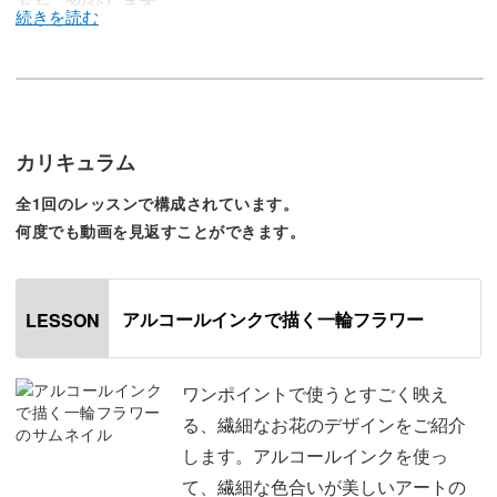
方をご紹介します。
アルコールインクを使って、繊細な色合いが美しいアート
の表現を身につけて行きましょう♪
カリキュラム
全1回のレッスンで構成されています。
今回はパープル系のカラーでご紹介しますが、お好きなカ
何度でも動画を見返すことができます。
ラーで組み合わせても◎
なめらかな下地を作る方法や、ふわっと自然にニュアンス
アルコールインクで描く一輪フラワー
LESSON
を付けるテクニックを、たっぷり盛り込んでレクチャーし
ていきます。
ワンポイントで使うとすごく映え
る、繊細なお花のデザインをご紹介
します。アルコールインクを使っ
て、繊細な色合いが美しいアートの