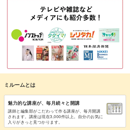
ーしてくださいね。
ノンワイプクリアを塗布する
03:24
アルコールインクについて
04:00
インクで花びらを描く
06:05
絵の具でがくと茎を描く
11:18
アイシングジェルでラインを引く
13:57
クロムパウダーを塗布する
17:48
ミルームとは
トップジェルでコーティングする
18:39
完成♪
19:35
魅力的な講座が、毎月続々と開講
講師と編集部がこだわって作る講座が、毎月開講
されます。講座は現在3,000件以上。自分のお気に
入りがきっと見つかります。