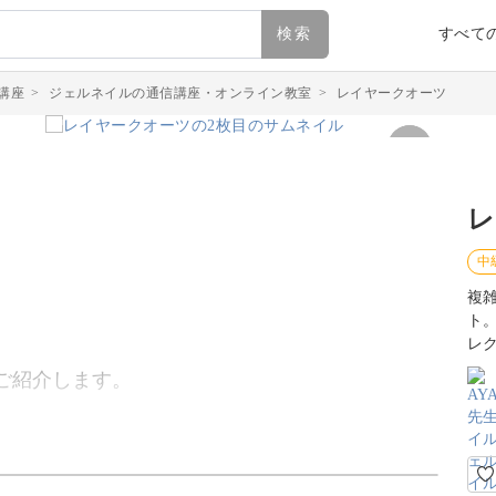
検索
すべて
講座
>
ジェルネイルの通信講座・オンライン教室
>
レイヤークオーツ
レ
中
複
ト
レ
ご紹介します。