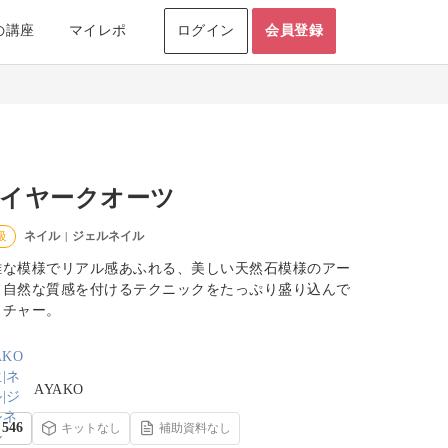
の講座
マイレポ
ログイン
会員登録
イヤークオーツ
ネイル
ジェルネイル
級
|
雑な模様でリアル感あふれる、美しい天然石模様のアー
。自然な質感を付けるテクニックをたっぷり盛り込んで
クチャー。
AYAKO
546
キットなし
補助資料なし