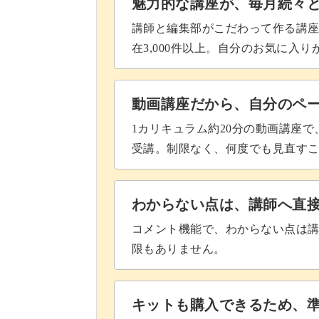
魅力的な講座が、毎月続々
完成♪
講師と編集部がこだわって作る講
在3,000件以上。自分のお気に入
動画講座だから、自分のペ
1カリキュラム約20分の動画講座
受講。制限なく、何度でも見直す
わからない点は、講師へ直
コメント機能で、わからない点は
限もありません。
キットも購入できるため、