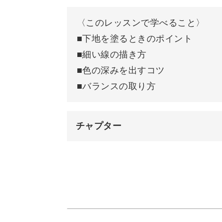
〈このレッスンで学べること〉
クオリティが高いアートを描くコツや
■下地を塗るときのポイント
ていきますよ。
■細い線の描き方
■色の深みを出すコツ
■バランスの取り方
落ち着いた雰囲気で派手すぎず、季節
チャプター
様々なカラーでアレンジを楽しみなが
オープニング
はじめに
使用材料・道具