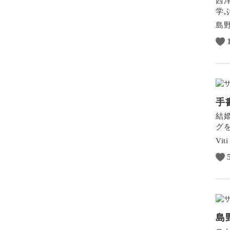
西
学
島
手
結
グ
Vit
島