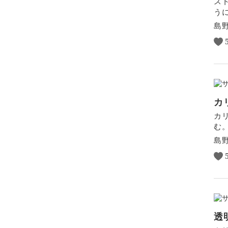
ス
う
島
カ
カ
む
島
透