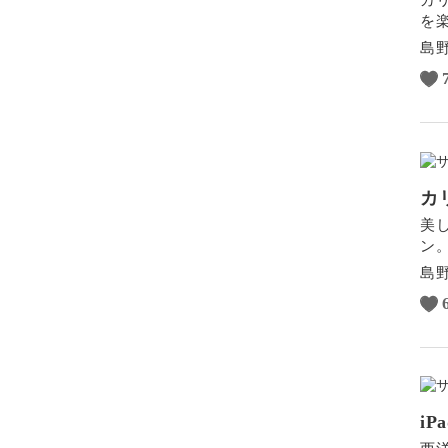
を
島
カ
美
ン
島
i