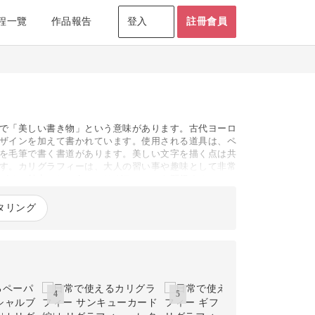
程一覽
作品報告
登入
註冊會員
で「美しい書き物」という意味があります。古代ヨーロ
ザインを加えて書かれています。使用される道具は、ペ
を毛筆で書く書道があります。美しい文字を描く点は共
す。カリグラフィーは、大人の習い事や趣味として非常
がその魅力でしょう。カリグラフィーを習得すること
ストを添える場合も多いですが、カリグラフィーをそこ
ソコンやスマホなど、手書きをすることが少なくなった
タリング
4
5
6