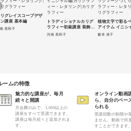
カリグレイスコープデザ
ン講座 基本編
トラディショナルカリグ
植物文字で彩る
ラフィー初級講座 装飾イ
アイテム イニシ
南 美和子
ニシャル編
クマークづくり
河南 美和子
籔本 准子
ルームの特徴
魅力的な講座が、毎月
オンライン動画
続々と開講
ら、自分のペー
られる
月会費のみで、3,000以上の
講座をすべて受講できます。
受講回数の制限や
講座は毎月続々と追加されま
ません。動画で何
す。
すことができます