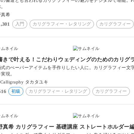
洋の書道とも言われるカリグラフィーの魅力をデジタルで堪能。Pro
ぶ。
野真希
1,301
入門
カリグラフィー・レタリング
カリグラフィー
書きで叶える！こだわりウェディングのためのカリグ
婚式のぺーパーアイテムを手作りしたい人に。カリグラフィー文
を実現。
i Calligraphy タカタユキ
516
初級
カリグラフィー・レタリング
カリグラフィー
野真希 カリグラフィー 基礎講座 ストレートホルダー