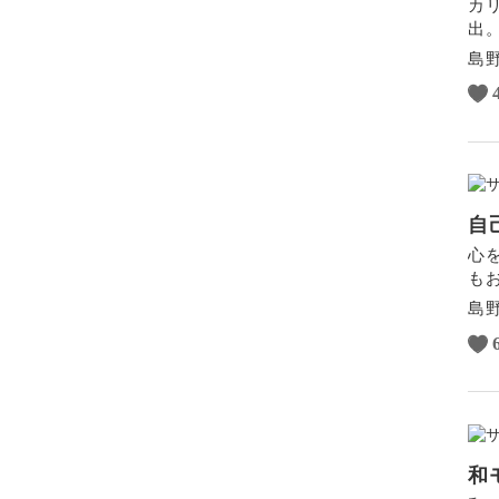
カ
出
島
自
心
も
島
和