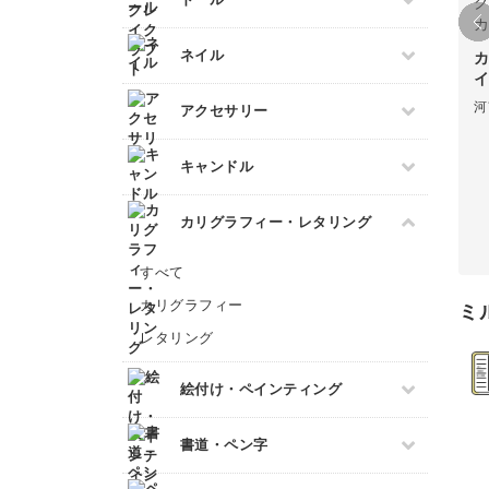
ボールペンイラスト
洋裁
あみぐるみ
フェイクスイーツ
ビーズ刺繍
アクリル絵の具
すべて
ネイル
ミニチュアフード
フランス刺繍
アルコールインクアート
イ
ドール服
ミニチュア雑貨
ソウタシエ
コピック
すべて
河
アクセサリー
ドールハウス
パステルアート
ネイル検定
すべて
色鉛筆
キャンドル
スカルプネイル
プラバンアクセサリー
油絵
ネイルケア
すべて
カリグラフィー・レタリング
クレイ
水彩画
ジェルネイル
キャンドルホルダー
レジンアクセサリー
デジタルイラスト
すべて
マーブルキャンドル
ワイヤーアクセサリー
日本画
カリグラフィー
ミ
スイーツキャンドル
ビーズアクセサリー
レタリング
ソイキャンドル
ジェルキャンドル
絵付け・ペインティング
ボタニカルキャンドル
すべて
韓国キャンドル
書道・ペン字
ポーセラーツ
アロマキャンドル