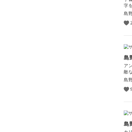
画像編集ツール
字
ボケ・丸ボケ
島
構図
光・ライティング
風景・スナップ
物撮り・テーブルフォト
ポートレート
島
ア
敵
島
島
カ