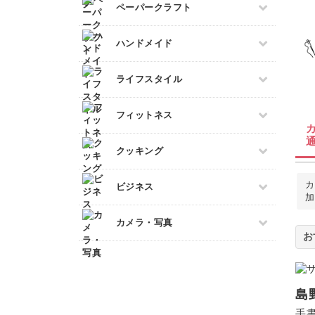
すべて
ペーパークラフト
トールペイント
サシェ
ペン字
上絵付け
すべて
ハンドメイド
筆文字
ペーパーアート
すべて
ライフスタイル
切り絵
石鹸作り
ラッピング
すべて
フィットネス
羊毛フェルト
折り紙
整理収納・片付け
カービング
カルトナージュ
すべて
クッキング
多肉植物
つまみ細工
フィットネス
占い
水引
すべて
カ
ビジネス
ダンス
金継ぎ
加
レザークラフト
アイシングクッキー
ピラティス
フラワーアレンジメント
すべて
消しゴムはんこ
カメラ・写真
パン
ヨガ
手帳・ノート
マネー
クラフト
洋菓子
すべて
アロマ・ハーブ
ブランディング
ぬいぐるみ
和菓子
カメラその他
パーソナルカラー
EC・集客
料理
島
カメラ基礎
暮らし
Webデザイン
手