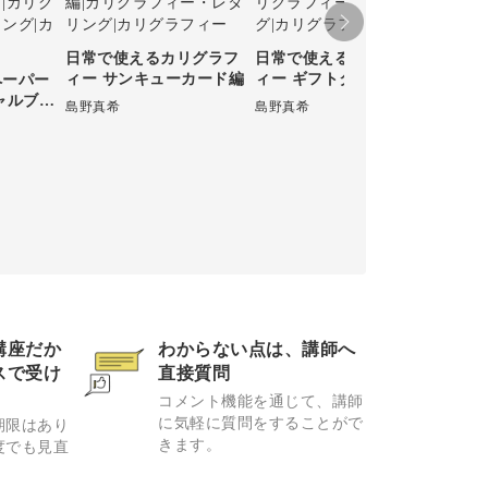
日常で使えるカリグラフ
日常で使えるカリグラフ
日常
ィー サンキューカード編
ィー ギフトタグ編
ィー
ペーパー
ャルブッ
島野真希
島野真希
島野真
講座だか
わからない点は、講師へ
スで受け
直接質問
コメント機能を通じて、講師
に気軽に質問をすることがで
期限はあり
きます。
度でも見直
。