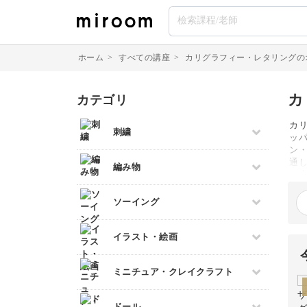
ホーム
>
すべての講座
>
カリグラフィー・レタリングの
カ
カテゴリ
カ
刺繍
ッ
ン
すべて
通
編み物
に
伝統刺繍
で
すべて
に
ソーイング
その他刺繍
現
棒針編み
パンチニードル
すべて
イラスト・絵画
かぎ針編み
刺し子
パッチワーク
レース編み
クロスステッチ
すべて
ミニチュア・クレイクラフト
布小物
マクラメ
オートクチュール刺繍
デッサン
和裁
クラフトバンド
すべて
リボン刺繍
ドール