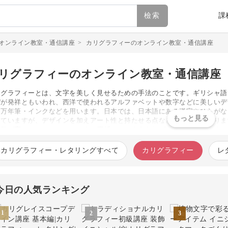
檢索
課
オンライン教室・通信講座
>
カリグラフィーのオンライン教室・通信講座
リグラフィーのオンライン教室・通信講座
リグラフィーとは、文字を美しく見せるための手法のことです。ギリシャ語
パが発祥ともいわれ、西洋で使われるアルファベットや数字などに美しいデ
・万年筆・インクなどを用います。日本では、日本語にある漢字やひらがな
していますが、デザインを加えアート性と持たせる点などは大きく異なりま
人気が高いジャンルの一つです。用紙とペンさえあればどこでも楽しめるの
、生活のあらゆるシーンに潤いが加わります。例えば、手紙やカードにイラ
プラスするのもおすすめです。一気に洗練された雰囲気に仕上がります。パ
カリグラフィー・レタリングすべて
カリグラフィー
レ
代だからこそ、その魅力は益々増しています。
今日の人気ランキング
1
2
3