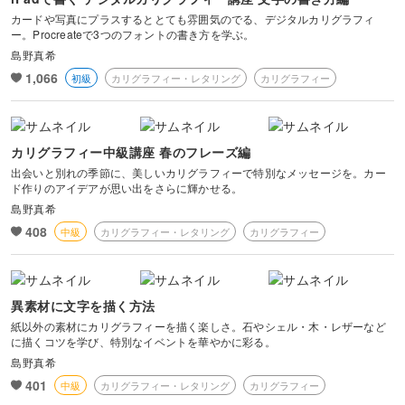
カードや写真にプラスするととても雰囲気のでる、デジタルカリグラフィ
ー。Procreateで3つのフォントの書き方を学ぶ。
島野真希
1,066
初級
カリグラフィー・レタリング
カリグラフィー
カリグラフィー中級講座 春のフレーズ編
出会いと別れの季節に、美しいカリグラフィーで特別なメッセージを。カー
ド作りのアイデアが思い出をさらに輝かせる。
島野真希
408
中級
カリグラフィー・レタリング
カリグラフィー
異素材に文字を描く方法
紙以外の素材にカリグラフィーを描く楽しさ。石やシェル・木・レザーなど
に描くコツを学び、特別なイベントを華やかに彩る。
島野真希
401
中級
カリグラフィー・レタリング
カリグラフィー