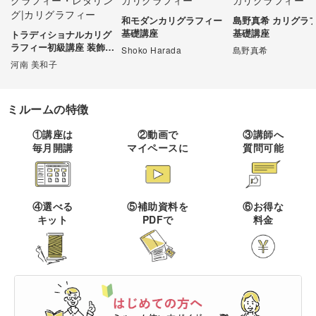
和モダンカリグラフィー
島野真希 カリグラ
伝統刺繍
棒針編み
ミニチュア・クレイ
ドール
すべて
すべて
基礎講座
基礎講座
トラディショナルカリグ
クラフト
ラフィー初級講座 装飾イ
Shoko Harada
島野真希
その他刺繍
かぎ針編み
ニシャル編
河南 美和子
パッチワーク
デッサン
ネイル
アクセサリー
すべて
すべて
パンチニードル
レース編み
布小物
ボールペンイラスト
ミルームの特徴
フェイクスイーツ
ドール服
カリグラフィー・レ
キャンドル
すべて
すべて
タリング
刺し子
マクラメ
①講座は
②動画で
③講師へ
和裁
アクリル絵の具
毎月開講
マイペースに
質問可能
ミニチュアフード
ドールハウス
ネイル検定
プラバンアクセサリー
絵付け・ペインティ
書道・ペン字
クロスステッチ
クラフトバンド
すべて
すべて
ング
洋裁
アルコールインクアート
ミニチュア雑貨
スカルプネイル
クレイ
オートクチュール刺繍
あみぐるみ
キャンドルホルダー
カリグラフィー
④選べる
⑤補助資料を
⑥お得な
ペーパークラフト
ハンドメイド
コピック
すべて
すべて
キット
PDFで
料金
ネイルケア
レジンアクセサリー
リボン刺繍
マーブルキャンドル
レタリング
パステルアート
ポーセラーツ
ペン字
ライフスタイル
フィットネス
すべて
すべて
ジェルネイル
ワイヤーアクセサリー
ビーズ刺繍
スイーツキャンドル
色鉛筆
トールペイント
筆文字
ペーパーアート
石鹸作り
クッキング
ビジネス
ビーズアクセサリー
すべて
すべて
フランス刺繍
ソイキャンドル