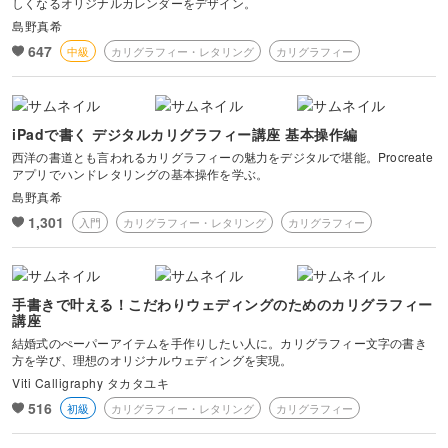
しくなるオリジナルカレンダーをデザイン。
島野真希
647
中級
カリグラフィー・レタリング
カリグラフィー
iPadで書く デジタルカリグラフィー講座 基本操作編
西洋の書道とも言われるカリグラフィーの魅力をデジタルで堪能。Procreate
アプリでハンドレタリングの基本操作を学ぶ。
島野真希
1,301
入門
カリグラフィー・レタリング
カリグラフィー
手書きで叶える！こだわりウェディングのためのカリグラフィー
講座
結婚式のぺーパーアイテムを手作りしたい人に。カリグラフィー文字の書き
方を学び、理想のオリジナルウェディングを実現。
Viti Calligraphy タカタユキ
516
初級
カリグラフィー・レタリング
カリグラフィー