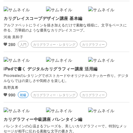
カリグレイスコープデザイン講座 基本編
アルファベットにラインを描き加えるだけで素敵な模様に。文字をベースに
作る、万華鏡のような優美なカリグレイスコープ。
河南 美和子
280
入門
カリグラフィー・レタリング
カリグラフィー
iPadで書く デジタルカリグラフィー講座 活用編
Procreateのレタリングでポストカードやオリジナルステッカー作り。デジタ
ルならではの楽しさや気軽さを楽しむ。
島野真希
990
初級
カリグラフィー・レタリング
カリグラフィー
カリグラフィー中級講座 バレンタイン編
バレンタインの心温まるフレーズを、美しいカリグラフィーで。特別なメッ
セージが相手に伝わる素敵な文字の書き方。