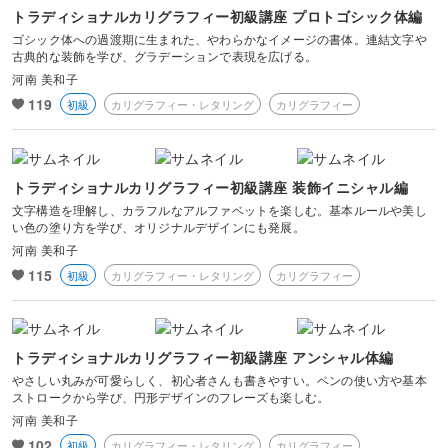
トラディショナルカリグラフィー初級講座 プロトゴシック体編
ゴシック体への過渡期に生まれた、やわらかなイメージの書体。連結文字や
古典的な装飾を学び、グラデーションで表現を広げる。
河南 美和子
119
初級
カリグラフィー・レタリング
カリグラフィー
トラディショナルカリグラフィー初級講座 装飾イニシャル編
文字構造を理解し、カラフルなアルファベットを楽しむ。基本ルールや美し
い色の塗り方を学び、オリジナルデザインにも発展。
河南 美和子
115
初級
カリグラフィー・レタリング
カリグラフィー
トラディショナルカリグラフィー初級講座 アンシャル体編
やさしい丸みが可愛らしく、初心者さんも書きやすい。ペンの使い方や基本
ストロークから学び、円形デザインのフレーズも楽しむ。
河南 美和子
102
初級
カリグラフィー・レタリング
カリグラフィー