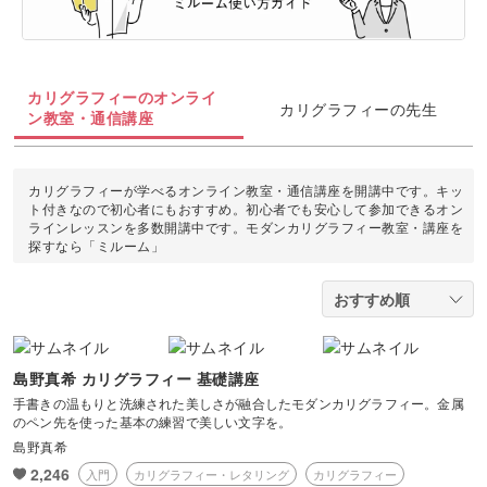
油絵
上絵付け
切り絵
羊毛フェルト
整理収納・片付け
フィットネス
カメラ・写真
ソウタシエ
ジェルキャンドル
すべて
すべて
水彩画
ラッピング
カービング
多肉植物
ダンス
カリグラフィーのオンライ
ボタニカルキャンドル
アイシングクッキー
マネー
カリグラフィーの先生
デジタルイラスト
ン教室・通信講座
すべて
折り紙
つまみ細工
占い
ピラティス
韓国キャンドル
パン
ブランディング
日本画
カメラその他
カルトナージュ
水引
カリグラフィーが学べるオンライン教室・通信講座を開講中です。キッ
金継ぎ
ヨガ
ト付きなので初心者にもおすすめ。初心者でも安心して参加できるオン
アロマキャンドル
洋菓子
EC・集客
ラインレッスンを多数開講中です。モダンカリグラフィー教室・講座を
カメラ基礎
レザークラフト
探すなら「ミルーム」
フラワーアレンジメント
サシェ
和菓子
Webデザイン
画像編集ツール
消しゴムはんこ
手帳・ノート
料理
ボケ・丸ボケ
クラフト
アロマ・ハーブ
島野真希 カリグラフィー 基礎講座
構図
手書きの温もりと洗練された美しさが融合したモダンカリグラフィー。金属
ぬいぐるみ
のペン先を使った基本の練習で美しい文字を。
パーソナルカラー
島野真希
光・ライティング
2,246
入門
カリグラフィー・レタリング
カリグラフィー
暮らし