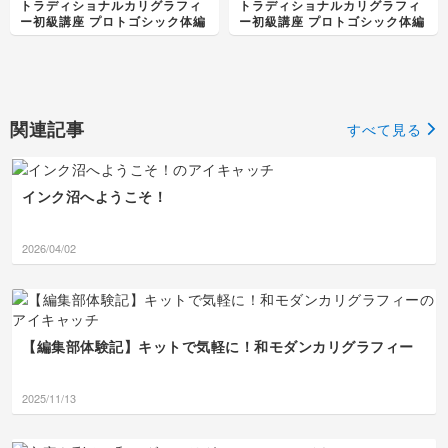
トラディショナルカリグラフィ
トラディショナルカリグラフィ
か、角度を維持して形を取ると
ー初級講座 プロトゴシック体編
ー初級講座 プロトゴシック体編
上手くいく感じがします。
関連記事
すべて見る
インク沼へようこそ！
2026/04/02
【編集部体験記】キットで気軽に！和モダンカリグラフィー
2025/11/13