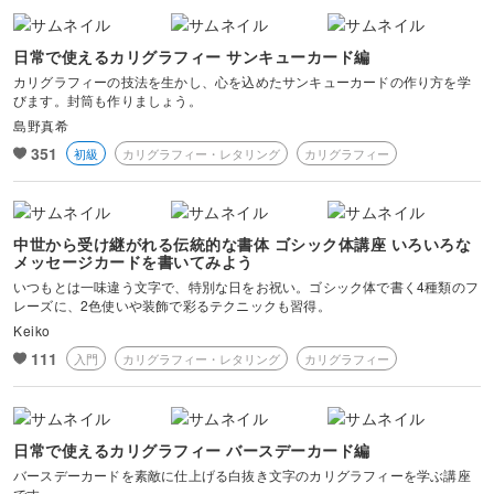
日常で使えるカリグラフィー サンキューカード編
カリグラフィーの技法を生かし、心を込めたサンキューカードの作り方を学
びます。封筒も作りましょう。
島野真希
351
初級
カリグラフィー・レタリング
カリグラフィー
中世から受け継がれる伝統的な書体 ゴシック体講座 いろいろな
メッセージカードを書いてみよう
いつもとは一味違う文字で、特別な日をお祝い。ゴシック体で書く4種類のフ
レーズに、2色使いや装飾で彩るテクニックも習得。
Keiko
111
入門
カリグラフィー・レタリング
カリグラフィー
日常で使えるカリグラフィー バースデーカード編
バースデーカードを素敵に仕上げる白抜き文字のカリグラフィーを学ぶ講座
です。