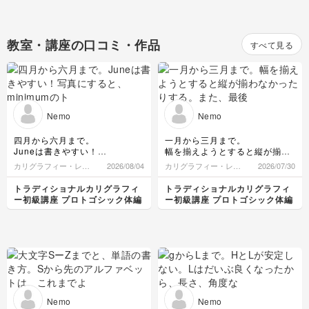
教室・講座の口コミ・作品
すべて見る
Nemo
Nemo
四月から六月まで。
一月から三月まで。
Juneは書きやすい！
幅を揃えようとすると縦が揃わ
写真にすると、minimumのトッ
なかったりする。
カリグラフィー・レタ
2026/08/04
カリグラフィー・レタ
2026/07/30
プとボトムがカタカタしてるの
また、最後のYで油断して幅が
リング
リング
気になります。
ズレがちに
トラディショナルカリグラフィ
トラディショナルカリグラフィ
ー初級講座 プロトゴシック体編
ー初級講座 プロトゴシック体編
Nemo
Nemo