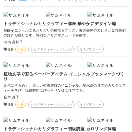
トラディショナルカリグラフィー講座 華やかにデザイン編
装飾イニシャルに色とりどりの模様もプラス。古典書体の美しさと金彩装飾
の輝きが織りなす、特別なクリスマスカードを制作。
河南 美和子
89
中級
カリグラフィー・レタリング
カリグラフィー
植物文字で彩るペーパーアイテム イニシャルブックマークづく
り
金色にきらめく、美しい植物装飾のイニシャル。耐水絵の具でのカリグラフ
ィーを学び、読書時間にぴったりな栞に仕立てる。
籔本 准子
86
中級
カリグラフィー・レタリング
カリグラフィー
トラディショナルカリグラフィー初級講座 カロリング体編