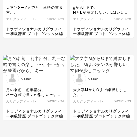
大文字SーZまでと、単語の書き
gからLまで。
方。
HとLが安定しない。Lはだいぶ
Sから先のアルファベットは、
良くなったから、長さ、角度な
カリグラフィー・レタ
2026/07/29
カリグラフィー・レタ
2026/07/28
これまでより装飾性が高いよう
ど言語化できると安定しそう
リング
リング
に思った。
トラディショナルカリグラフィ
トラディショナルカリグラフィ
いかようにも書けそうなので、
ー初級講座 プロトゴシック体編
ー初級講座 プロトゴシック体編
そこそこにして単語の練習。
spacing、cとｉの位置が悩まし
い。うまくスペースを可視化し
たい。
横線引いてみたものの、どう評
価すべきか。。。
Nemo
Nemo
月の名前、前半部分。
大文字MからQまで練習しまし
均一な幅で書くの楽しい〜。仕
た。
上がりが綺麗だから。
Mはバランスが難しい。左側が
カリグラフィー・レタ
2026/07/24
カリグラフィー・レタ
2026/07/23
均一大事。
少しアセンダーとディセンダー
リング
リング
の全幅より小さい。
トラディショナルカリグラフィ
トラディショナルカリグラフィ
途中でgが変な癖がついている
ー初級講座 プロトゴシック体編
ー初級講座 プロトゴシック体編
ことに気づく。
Nは今までで一番古さを感じる
修正しないと
字体！かっこよく書きたいな〜