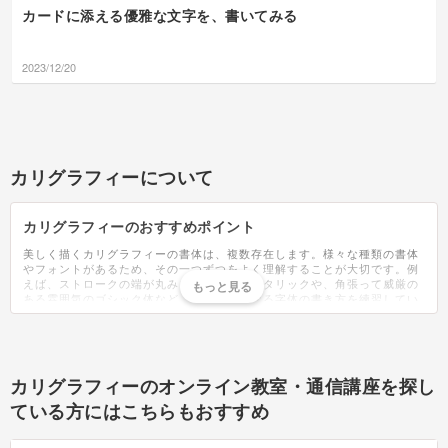
カードに添える優雅な文字を、書いてみる
2023/12/20
カリグラフィーについて
カリグラフィーのおすすめポイント
美しく描くカリグラフィーの書体は、複数存在します。様々な種類の書体
やフォントがあるため、その一つずつをよく理解することが大切です。例
えば、ストロークの端が丸みを帯びているイタリックや、角張って威厳の
ある雰囲気のゴシック体など、まったく異なる字体の書き方を練習してい
くことになります。どうしてもカリグラフィーは、英語圏で使われるアル
ファベットをデザインするものというイメージがあります。しかし、イス
ラム圏でもデザインしたアラビア語でコーランが書かれるなど、親しまれ
ています。もちろん日本でも、広告・雑誌・SNSなど様々な場面でカリグ
ラフィーを目にすることが多く、自然とカリグラフィーの文化は日本にも
カリグラフィーのオンライン教室・通信講座を探し
定着しています。特に近年では、モダンカリグラフィーの人気は非常に高
くなっています。伝統的なカリグラフィーに比べ、字の形・間隔・高低
ている方にはこちらもおすすめ
差・傾きなど、非常に自由度が高くデザイン性にすぐれた文字です。中で
も、流れるように美しいカッパープレートで書くモダンカリグラフィーは
特に注目されています。マーカーなどでカジュアルに書かれたカードや、