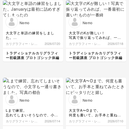
Nemo
Nemo
大文字と単語の練習をしまし
大文字のKが難しい！
た。
写真で振り返ってみれば、一番
Januaryは最初に詰めすぎてし
最初に書いたものが一番綺麗😅
カリグラフィー・レタ
2026/07/20
カリグラフィー・レタ
2026/07/18
まったので、そのままやや詰め
お手本と違うところを書き出し
リング
リング
たスペーシングで書きました。
てみたので、明日はKとLをしっ
トラディショナルカリグラフィ
トラディショナルカリグラフィ
かり練習して、単語も書いてい
ー初級講座 プロトゴシック体編
ー初級講座 プロトゴシック体編
minimum書くの楽しい😊
きたいです。
Nemo
Nemo
Lまで練習。
大文字A〜Dまで。
忘れてしまいそうなので、小文
何度も書いて、お手本と重ねて
字も一通り書きました。
みたときにピッタリだと嬉し
カリグラフィー・レタ
2026/07/14
カリグラフィー・レタ
2026/07/10
写真の都合で全体が入らないで
い！
リング
リング
すね、難しい､､､
ペンの角度に逆らわないという