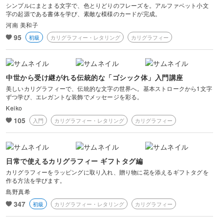
シンプルにまとまる文字で、色とりどりのフレーズを。アルファベット小文
字の起源である書体を学び、素敵な模様のカードが完成。
河南 美和子
95
初級
カリグラフィー・レタリング
カリグラフィー
中世から受け継がれる伝統的な「ゴシック体」入門講座
美しいカリグラフィーで、伝統的な文字の世界へ。基本ストロークから1文字
ずつ学び、エレガントな装飾でメッセージを彩る。
Keiko
105
入門
カリグラフィー・レタリング
カリグラフィー
日常で使えるカリグラフィー ギフトタグ編
カリグラフィーをラッピングに取り入れ、贈り物に花を添えるギフトタグを
作る方法を学びます。
島野真希
347
初級
カリグラフィー・レタリング
カリグラフィー