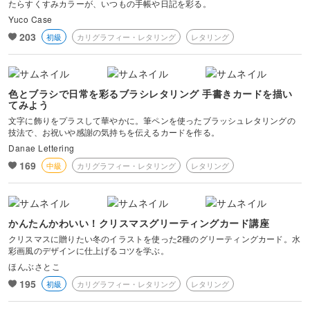
たらすくすみカラーが、いつもの手帳や日記を彩る。
Yuco Case
203
初級
カリグラフィー・レタリング
レタリング
色とブラシで日常を彩るブラシレタリング 手書きカードを描い
てみよう
文字に飾りをプラスして華やかに。筆ペンを使ったブラッシュレタリングの
技法で、お祝いや感謝の気持ちを伝えるカードを作る。
Danae Lettering
169
中級
カリグラフィー・レタリング
レタリング
かんたんかわいい！クリスマスグリーティングカード講座
クリスマスに贈りたい冬のイラストを使った2種のグリーティングカード。水
彩画風のデザインに仕上げるコツを学ぶ。
ほんぶさとこ
195
初級
カリグラフィー・レタリング
レタリング