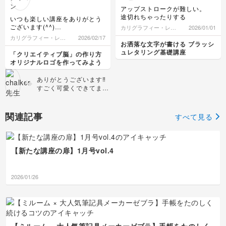
けで、ぐっとあたたかみ
てもよく分かります。
アップストロークが難しい。
のある一枚になります♪
文字を添えることで作品
途切れちゃったりする
いつも楽しい講座をありがとう
ぜひこれからも、お気に
としての完成度が上がっ
ございます(^^)
カリグラフィー・レタ
2026/01/01
入りの写真に文字を添え
たと感じていただけて、
ロゴ作りって、デザインの学校
リング
カリグラフィー・レタ
2026/02/17
て、ご自身らしい作品づ
本当にうれしいです😊
を卒業した人しか出来ないもの
お洒落な文字が書ける ブラッシ
リング
くりを楽しんでください
写真に言葉を添えるだけ
と思っていましたが、先生の講
ュレタリング基礎講座
「クリエイティブ脳」の作り方
ね🌼
で、そのときの気持ちや
座を受講したら、ロゴ作りの基
オリジナルロゴを作ってみよう
本や気をつける事等を教えてい
思い出まで一緒に残せる
ただけて、初心者ですが挑戦し
のが、手書き文字の魅力
ありがとうございます‼️
みようという気持ちになりまし
だと思っています。 ぜ
すごく可愛くできてます
た(^^)
ひこれからも、お気に入
ね✨✨ 特にテカリと面取
ひとまずHelloできました！
りの草花の写真と一緒
りが素晴らしいと思いま
に、ご自分らしい作品づ
す✨✨ これは、iPadで描
関連記事
すべて見る
くりを楽しんでください
かれたのですか？ デザ
ね👍🏻
インにご興味があれば、
個別レッスンをしており
ますよ‼️
【新たな講座の扉】1月号vol.4
2026/01/26