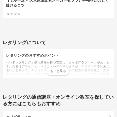
【ミルーム × 大人気筆記具メーカーゼブラ】手帳をたのしく
続けるコツ
2024/06/26
レタリングについて
レタリングのおすすめポイント
ハンドレタリングと似た意味を持つ言葉に「タイポグラフィー」がありま
す。両者はデザインという点において共通しますが、デザインする対象に
違いがあります。タイポグラフィーとは、文字の配置や構成を整え、文章
を読みやすくするためのデザインのこと。もともと、活版印刷において体
裁を整えるために使われる技術でした。現在は印刷物だけでなく、文字の
配列などに関わる全般を指す言葉として使われています。意識することは
少ないですが、レタリングは自然と生活の中に溶け込んでいます。SNSの
画像・街に貼られているポスターなどに使われ、目にしない日は無いでし
ょう。近年では、レタリングを使った2つの韓国カルチャーが注目を集め
レタリングの通信講座・オンライン教室を探してい
ました。1つ目は「レタリンググラス」。レタリングが施されたお洒落な
グラスのことです。カフェのようなお洒落さで、SNSにも映えることから
る方にはこちらもおすすめ
人気がある韓国雑貨。2つ目は「レタリングケーキ」。誕生日ケーキのこ
とでセンイルケーキとも呼ばれています。シンプルで洗練されたデザイン
が特徴で、多くの場合は中心に名前・年齢・Happy Birthdayなどの文字が
カリグラフィー