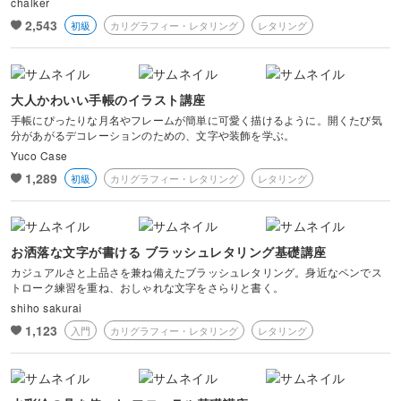
chalker
風景・スナップ
2,543
初級
カリグラフィー・レタリング
レタリング
物撮り・テーブルフォト
大人かわいい手帳のイラスト講座
ポートレート
手帳にぴったりな月名やフレームが簡単に可愛く描けるように。開くたび気
分があがるデコレーションのための、文字や装飾を学ぶ。
Yuco Case
1,289
初級
カリグラフィー・レタリング
レタリング
お洒落な文字が書ける ブラッシュレタリング基礎講座
カジュアルさと上品さを兼ね備えたブラッシュレタリング。身近なペンでス
トローク練習を重ね、おしゃれな文字をさらりと書く。
shiho sakurai
1,123
入門
カリグラフィー・レタリング
レタリング