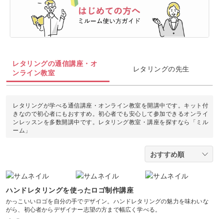
油絵
上絵付け
切り絵
羊毛フェルト
整理収納・片付け
フィットネス
カメラ・写真
ソウタシエ
ジェルキャンドル
すべて
すべて
水彩画
ラッピング
カービング
多肉植物
ダンス
ボタニカルキャンドル
アイシングクッキー
マネー
デジタルイラスト
すべて
折り紙
つまみ細工
レタリングの通信講座・オ
占い
ピラティス
レタリングの先生
韓国キャンドル
パン
ブランディング
ンライン教室
日本画
カメラその他
カルトナージュ
水引
金継ぎ
ヨガ
アロマキャンドル
洋菓子
EC・集客
カメラ基礎
レタリングが学べる通信講座・オンライン教室を開講中です。キット付
レザークラフト
きなので初心者にもおすすめ。初心者でも安心して参加できるオンライ
フラワーアレンジメント
サシェ
ンレッスンを多数開講中です。レタリング教室・講座を探すなら「ミル
和菓子
Webデザイン
画像編集ツール
ーム」
消しゴムはんこ
手帳・ノート
料理
ボケ・丸ボケ
クラフト
アロマ・ハーブ
構図
ぬいぐるみ
ハンドレタリングを使ったロゴ制作講座
パーソナルカラー
かっこいいロゴを自分の手でデザイン。ハンドレタリングの魅力を味わいな
光・ライティング
がら、初心者からデザイナー志望の方まで幅広く学べる。
暮らし