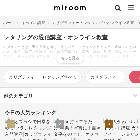
ホーム
>
すべての講座
>
カリグラフィー・レタリングのオンライン教室・
レタリングの通信講座・オンライン教室
レタリングとは、手で文字を書く・美しい字・デザインされた文字・書体そのもの
など、非常に幅広い意味で用いられる言葉です。広告・雑誌・SNS・商品パッケー
ジなど、あらゆる場面でレタリングを目にすることも多くなりました。レタリング
を効果的に使うことで、同じ文章でも印象がガラリと変わります。色やイラストな
どと同様、カリグラフィーはデザインの印象を決める大きな要素の一つと言って良
いでしょう。おもに中学１年の美術の授業で、レタリングの書き方の基礎を学習し
ます。基本的な点画が含まれる漢字の「永」「村」などを、まずは練習することが
カリグラフィー・レタリングすべて
カリグラフィー
レ
多いです。学んだことを応用すれば、アルファベット・数字を書くことも可能。ま
ずは正方形の枠組みを書き、その中に隙間なく文字を書きます。これを「ベタ組」
と呼んでいます。ゴシック体・明朝体など、それぞれの字体のルールに基づき、見
本を見ながら枠の中に書いていきます。いきなり輪郭を書くのではなく、まずは骨
他のカテゴリ
組み、次に肉付けと、一つずつの工程を踏んでいきます。肉付けまでできたら、輪
郭線は定規を使用し濃く輪郭を縁取りましょう。最後は、輪郭をはみ出さないよう
ペンなどで塗れば完成です。グラデーションを付けるなど様々な塗り方があります
今日の人気ランキング
が、授業では黒く濃く塗りつぶす練習をします。このように紙やボールペンなどで
刺繍
編み物
書くイメージのあったレタリングですが、近年ではデジタルでも楽しめるようにな
ってきました。例えば、iPadアプリ「プロクリエイト」を使えば、手書きよりも簡
1
2
3
単におしゃれな文字が書けると人気があります。ガイドラインの表示・様々な種類
のブラシ・レイヤーを使ったなぞり書きなど、沢山の便利な機能が揃っています。
ソーイング
イラスト・絵画
すべて
すべて
無料で使える「フォントアプリ」も非常に人気が高いです。難しい操作もなく、自