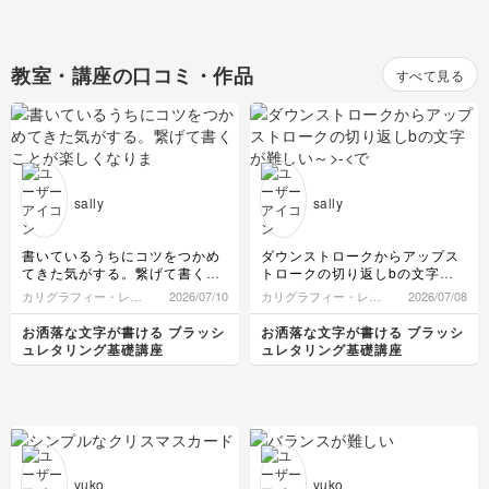
教室・講座の口コミ・作品
すべて見る
sally
sally
書いているうちにコツをつかめ
ダウンストロークからアップス
てきた気がする。繋げて書くこ
トロークの切り返しbの文字が
とが楽しくなりました。これか
難しい～
カリグラフィー・レタ
2026/07/10
カリグラフィー・レタ
2026/07/08
らも書き続けます。ありがとう
>-<でもがんばる。
リング
リング
ございました。^_^
お洒落な文字が書ける ブラッシ
お洒落な文字が書ける ブラッシ
ュレタリング基礎講座
ュレタリング基礎講座
yuko
yuko