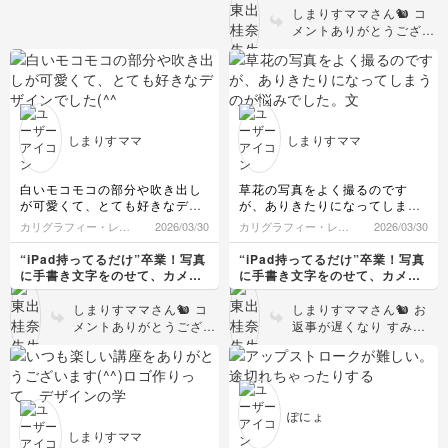
デジタル文字講座
しまりすママさん🐿️ コ
メントありがとうござい
ます🌼 ご自身で撮影さ
れた大濠公園日本庭園の
お写真、とても素敵でし
た🌿 幻想的な雰囲気に
手書き文字がぴったり合
っていて、本当に雑誌の
しまりすママ
しまりすママ
1ページのような仕上が
りでした😊 「作品」と
してぐっと魅力が増して
白いモコモコの部分や吹き出し
草花の写真をよく撮るのです
いて、私もとてもうれし
が可愛くて、とても好きなデザ
が、ありきたりになってしまう
かったです！ 文字のレ
インでした(^^)
のが悩みでした。
カリグラフィー・レタ
2026/03/30
カリグラフィー・レタ
2026/03/30
イアウトも、少し変える
文字が入ると一気に個性がで
リング
リング
だけで印象が大きく変わ
て、作品としての完成度も上が
“iPad持ってるだけ”卒業！写真
“iPad持ってるだけ”卒業！写真
るので、ぜひその日の写
って感激しました！
に手書き文字をのせて、カメラ
に手書き文字をのせて、カメラ
真に合わせていろいろ試
ロールが「アルバム」に変わる
ロールが「アルバム」に変わる
してみてくださいね👍🏻
デジタル文字講座
デジタル文字講座
しまりすママさん🐿️ コ
しまりすママさん🐿️ お
メントありがとうござい
返事が遅くなり すみま
ます😊 ご自身で撮影さ
せん🙇‍♀️ コメントありが
れたパスタのお写真にア
とうございます😊 草花
レンジしてくださったん
のお写真を撮られている
ですね🍝 とってもステ
んですね🌼キレイなブー
キです！ お料理の写真
ゲンビリアですね！
ぽにょ
は手書き文字との相性も
「ありきたりになってし
しまりすママ
よく、ひとこと添えるだ
まう」というお悩み、と