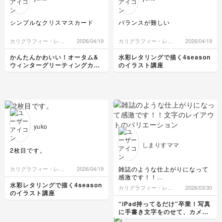
シンプルなクリスマスカード
バランスが難しい
カリグラフィー・レタ
2026/04/19
カリグラフィー・レタ
2026/04/19
リング
リング
かんたんかわいい！オータム&
水彩レタリングで描く4season
ウィンターグリーティングカー
のイラスト講座
ド講座
yuko
しまりすママ
2枚目です。
雑誌のような仕上がりになって
カリグラフィー・レタ
2026/04/19
リング
感激です！！
文字のレイアウトのバリエーシ
水彩レタリングで描く4season
カリグラフィー・レタ
2026/03/30
ョンも色々教えていただきあり
のイラスト講座
リング
がとうございました！
“iPad持ってるだけ”卒業！写真
に手書き文字をのせて、カメラ
ロールが「アルバム」に変わる