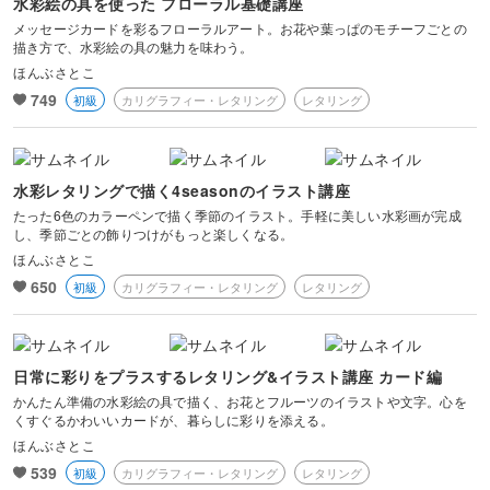
水彩絵の具を使った フローラル基礎講座
メッセージカードを彩るフローラルアート。お花や葉っぱのモチーフごとの
描き方で、水彩絵の具の魅力を味わう。
ほんぶさとこ
749
初級
カリグラフィー・レタリング
レタリング
水彩レタリングで描く4seasonのイラスト講座
たった6色のカラーペンで描く季節のイラスト。手軽に美しい水彩画が完成
し、季節ごとの飾りつけがもっと楽しくなる。
ほんぶさとこ
650
初級
カリグラフィー・レタリング
レタリング
日常に彩りをプラスするレタリング&イラスト講座 カード編
かんたん準備の水彩絵の具で描く、お花とフルーツのイラストや文字。心を
くすぐるかわいいカードが、暮らしに彩りを添える。
ほんぶさとこ
539
初級
カリグラフィー・レタリング
レタリング