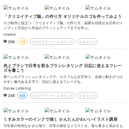
「クリエイティブ脳」の作り方 オリジナルロゴを作ってみよう
ロゴ制作に役立つ「クリエイティブ脳」の作り方。副業を目指せる日常のイ
ンプット方法から作品のブラッシュアップまでを学ぶ。
chalker
206
中級
カリグラフィー・レタリング
レタリング
色とブラシで日常を彩るブラシレタリング 日記に使えるフレー
ズを書こう
筆ペンのブラッシュレタリングで、カラフルな文字作り。全体に動きがつけ
やすい魅力ある文字で、日記に使えるフレーズを。
Danae Lettering
248
初級
カリグラフィー・レタリング
レタリング
くすみカラーのインクで描く かんたんかわいいイラスト講座
万年筆の特別なかき心地で、日常の身近なイラストを。落ち着きと深みをも