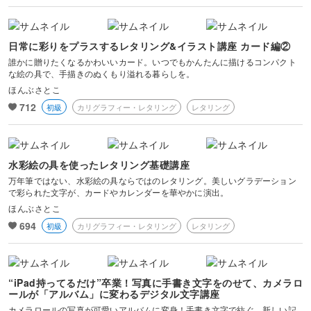
日常に彩りをプラスするレタリング&イラスト講座 カード編②
誰かに贈りたくなるかわいいカード。いつでもかんたんに描けるコンパクト
な絵の具で、手描きのぬくもり溢れる暮らしを。
ほんぶさとこ
712
初級
カリグラフィー・レタリング
レタリング
水彩絵の具を使ったレタリング基礎講座
万年筆ではない、水彩絵の具ならではのレタリング。美しいグラデーション
で彩られた文字が、カードやカレンダーを華やかに演出。
ほんぶさとこ
694
初級
カリグラフィー・レタリング
レタリング
“iPad持ってるだけ”卒業！写真に手書き文字をのせて、カメラロ
ールが「アルバム」に変わるデジタル文字講座
カメラロールの写真が可愛いアルバムに変身！手書き文字で紡ぐ、新しい記