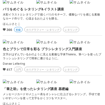
パリをめぐる レタリング&イラスト講座
水彩イラストとレタリングで描くパリのモチーフ。優雅なパリを感じる素敵
なカード作りで、心温まるおたよりを贈る。
ほんぶさとこ
366
初級
カリグラフィー・レタリング
レタリング
色とブラシで日常を彩る ブラシレタリング入門講座
文字がはずんでいるかのように見える素敵な字体Thaleia。筆ペンを使ったブ
ラッシュレタリングで簡単に書けるように。
Danae Lettering
417
入門
カリグラフィー・レタリング
レタリング
「筆之助」を使ったレタリング講座 基礎編
メッセージカードやメニュー表をオシャレに仕上げるレタリング。手頃で使
いやすいペンを使って文字をかくコツをマスター。
ほんぶさとこ