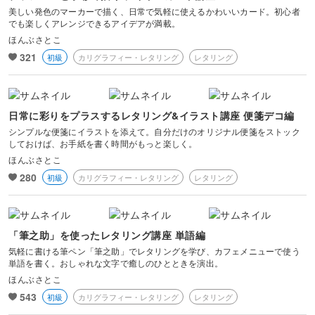
美しい発色のマーカーで描く、日常で気軽に使えるかわいいカード。初心者
でも楽しくアレンジできるアイデアが満載。
ほんぶさとこ
321
初級
カリグラフィー・レタリング
レタリング
日常に彩りをプラスするレタリング&イラスト講座 便箋デコ編
シンプルな便箋にイラストを添えて。自分だけのオリジナル便箋をストック
しておけば、お手紙を書く時間がもっと楽しく。
ほんぶさとこ
280
初級
カリグラフィー・レタリング
レタリング
「筆之助」を使ったレタリング講座 単語編
気軽に書ける筆ペン「筆之助」でレタリングを学び、カフェメニューで使う
単語を書く。おしゃれな文字で癒しのひとときを演出。
ほんぶさとこ
543
初級
カリグラフィー・レタリング
レタリング