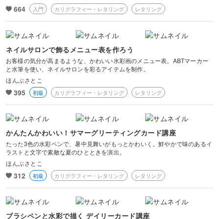
664
入門
カリグラフィー・レタリング
レタリング
ネイルサロンで飾るメニュー表を作ろう
お客様の気分が高まるような、かわいい水彩画のメニュー表。ABTマーカー
と水筆を使い、ネイルサロンを彩るアイテムを制作。
ほんぶさとこ
395
初級
カリグラフィー・レタリング
レタリング
かんたんかわいい！サマーグリーティングカード講座
たった3色の水彩ペンで、暑中見舞いがもっとかわいく。鮮やかで味のあるイ
ラストと文字で素敵な夏のひとときを演出。
ほんぶさとこ
312
初級
カリグラフィー・レタリング
レタリング
ブラシペンと水彩で描く デイリーカード講座