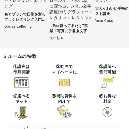
動でトリミング・ぼかし・レタリング文字の挿入ができます。誰でも簡単に、画像
をお洒落に加工が可能です。意識することは少ないかもしれませんが、レタリング
大人かわいい手帳の
は自然と生活の中に溶け込んでいます。SNSの画像・街に貼られているポスターな
伝統刺繍
棒針編み
ミニチュア・クレイ
ドール
すべて
すべて
スト講座
どに使われ、目にしない日は無いでしょう。視点を変えれば、レタリングができれ
色とブラシで日常を彩る
クラフト
ば自由に様々な作品を制作できるということです。大人の趣味としてはもちろん、
ブラシレタリング入門講
Yuco Case
ポップやロゴ制作など実用的に活用できる場面も多いので、ぜひチャレンジしてみ
その他刺繍
かぎ針編み
座
“iPad持ってるだけ”卒
Danae Lettering
てはいかがでしょうか。
パッチワーク
デッサン
ネイル
アクセサリー
業！写真に手書き文字を
すべて
すべて
のせて、カメラロールが
東出桂奈
パンチニードル
レース編み
「アルバム」に変わるデ
布小物
ボールペンイラスト
フェイクスイーツ
ドール服
ジタル文字講座
カリグラフィー・レ
キャンドル
すべて
すべて
タリング
刺し子
マクラメ
ミルームの特徴
和裁
アクリル絵の具
ミニチュアフード
ドールハウス
ネイル検定
プラバンアクセサリー
絵付け・ペインティ
①講座は
②動画で
③講師へ
書道・ペン字
クロスステッチ
クラフトバンド
すべて
すべて
ング
毎月開講
マイペースに
質問可能
洋裁
アルコールインクアート
ミニチュア雑貨
スカルプネイル
クレイ
オートクチュール刺繍
あみぐるみ
キャンドルホルダー
カリグラフィー
ペーパークラフト
ハンドメイド
コピック
すべて
すべて
ネイルケア
レジンアクセサリー
④選べる
⑤補助資料を
⑥お得な
リボン刺繍
マーブルキャンドル
レタリング
キット
PDFで
料金
パステルアート
ポーセラーツ
ペン字
ライフスタイル
フィットネス
すべて
すべて
ジェルネイル
ワイヤーアクセサリー
ビーズ刺繍
スイーツキャンドル
色鉛筆
トールペイント
筆文字
ペーパーアート
石鹸作り
クッキング
ビジネス
ビーズアクセサリー
すべて
すべて
フランス刺繍
ソイキャンドル