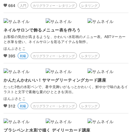
664
入門
カリグラフィー・レタリング
レタリング
ネイルサロンで飾るメニュー表を作ろう
お客様の気分が高まるような、かわいい水彩画のメニュー表。ABTマーカー
と水筆を使い、ネイルサロンを彩るアイテムを制作。
ほんぶさとこ
395
初級
カリグラフィー・レタリング
レタリング
かんたんかわいい！サマーグリーティングカード講座
たった3色の水彩ペンで、暑中見舞いがもっとかわいく。鮮やかで味のあるイ
ラストと文字で素敵な夏のひとときを演出。
ほんぶさとこ
312
初級
カリグラフィー・レタリング
レタリング
ブラシペンと水彩で描く デイリーカード講座