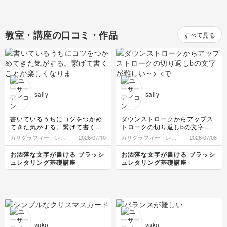
教室・講座の口コミ・作品
すべて見る
sally
sally
書いているうちにコツをつかめ
ダウンストロークからアップス
てきた気がする。繋げて書くこ
トロークの切り返しbの文字が
とが楽しくなりました。これか
難しい～
カリグラフィー・レタ
2026/07/10
カリグラフィー・レタ
2026/07/08
らも書き続けます。ありがとう
>-<でもがんばる。
リング
リング
ございました。^_^
お洒落な文字が書ける ブラッシ
お洒落な文字が書ける ブラッシ
ュレタリング基礎講座
ュレタリング基礎講座
yuko
yuko