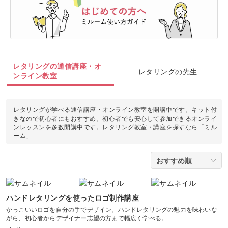
油絵
上絵付け
切り絵
羊毛フェルト
整理収納・片付け
フィットネス
カメラ・写真
ソウタシエ
ジェルキャンドル
すべて
すべて
水彩画
ラッピング
カービング
多肉植物
ダンス
ボタニカルキャンドル
アイシングクッキー
マネー
デジタルイラスト
すべて
折り紙
つまみ細工
レタリングの通信講座・オ
占い
ピラティス
レタリングの先生
韓国キャンドル
パン
ブランディング
ンライン教室
日本画
カメラその他
カルトナージュ
水引
金継ぎ
ヨガ
アロマキャンドル
洋菓子
EC・集客
カメラ基礎
レタリングが学べる通信講座・オンライン教室を開講中です。キット付
レザークラフト
きなので初心者にもおすすめ。初心者でも安心して参加できるオンライ
フラワーアレンジメント
サシェ
ンレッスンを多数開講中です。レタリング教室・講座を探すなら「ミル
和菓子
Webデザイン
画像編集ツール
ーム」
消しゴムはんこ
手帳・ノート
料理
ボケ・丸ボケ
クラフト
アロマ・ハーブ
構図
ぬいぐるみ
ハンドレタリングを使ったロゴ制作講座
パーソナルカラー
かっこいいロゴを自分の手でデザイン。ハンドレタリングの魅力を味わいな
光・ライティング
がら、初心者からデザイナー志望の方まで幅広く学べる。
暮らし