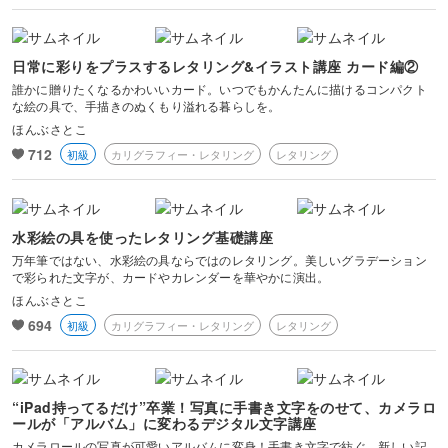
日常に彩りをプラスするレタリング&イラスト講座 カード編②
誰かに贈りたくなるかわいいカード。いつでもかんたんに描けるコンパクト
な絵の具で、手描きのぬくもり溢れる暮らしを。
ほんぶさとこ
712
初級
カリグラフィー・レタリング
レタリング
水彩絵の具を使ったレタリング基礎講座
万年筆ではない、水彩絵の具ならではのレタリング。美しいグラデーション
で彩られた文字が、カードやカレンダーを華やかに演出。
ほんぶさとこ
694
初級
カリグラフィー・レタリング
レタリング
“iPad持ってるだけ”卒業！写真に手書き文字をのせて、カメラロ
ールが「アルバム」に変わるデジタル文字講座
カメラロールの写真が可愛いアルバムに変身！手書き文字で紡ぐ、新しい記