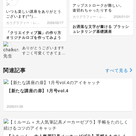
けで、ぐっとあたたかみ
てもよく分かります。
アップストロークが難しい。
のある一枚になります♪
文字を添えることで作品
途切れちゃったりする
いつも楽しい講座をありがとう
ぜひこれからも、お気に
としての完成度が上がっ
ございます(^^)
カリグラフィー・レタ
2026/01/01
入りの写真に文字を添え
たと感じていただけて、
ロゴ作りって、デザインの学校
リング
カリグラフィー・レタ
2026/02/17
て、ご自身らしい作品づ
本当にうれしいです😊
を卒業した人しか出来ないもの
お洒落な文字が書ける ブラッシ
リング
くりを楽しんでください
写真に言葉を添えるだけ
と思っていましたが、先生の講
ュレタリング基礎講座
「クリエイティブ脳」の作り方
ね🌼
で、そのときの気持ちや
座を受講したら、ロゴ作りの基
オリジナルロゴを作ってみよう
本や気をつける事等を教えてい
思い出まで一緒に残せる
ただけて、初心者ですが挑戦し
のが、手書き文字の魅力
ありがとうございます‼️
みようという気持ちになりまし
だと思っています。 ぜ
すごく可愛くできてます
た(^^)
ひこれからも、お気に入
ね✨✨ 特にテカリと面取
ひとまずHelloできました！
りの草花の写真と一緒
りが素晴らしいと思いま
に、ご自分らしい作品づ
す✨✨ これは、iPadで描
関連記事
すべて見る
くりを楽しんでください
かれたのですか？ デザ
ね👍🏻
インにご興味があれば、
個別レッスンをしており
ますよ‼️
【新たな講座の扉】1月号vol.4
2026/01/26