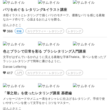
パリをめぐる レタリング&イラスト講座
水彩イラストとレタリングで描くパリのモチーフ。優雅なパリを感じる素敵
なカード作りで、心温まるおたよりを贈る。
ほんぶさとこ
366
初級
カリグラフィー・レタリング
レタリング
色とブラシで日常を彩る ブラシレタリング入門講座
文字がはずんでいるかのように見える素敵な字体Thaleia。筆ペンを使ったブ
ラッシュレタリングで簡単に書けるように。
Danae Lettering
417
入門
カリグラフィー・レタリング
レタリング
「筆之助」を使ったレタリング講座 基礎編
メッセージカードやメニュー表をオシャレに仕上げるレタリング。手頃で使
いやすいペンを使って文字をかくコツをマスター。
ほんぶさとこ