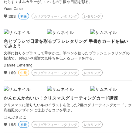
たらすくすみカラーが、いつもの手帳や日記を彩る。
Yuco Case
203
初級
カリグラフィー・レタリング
レタリング
色とブラシで日常を彩るブラシレタリング 手書きカードを描い
てみよう
文字に飾りをプラスして華やかに。筆ペンを使ったブラッシュレタリングの
技法で、お祝いや感謝の気持ちを伝えるカードを作る。
Danae Lettering
169
中級
カリグラフィー・レタリング
レタリング
かんたんかわいい！クリスマスグリーティングカード講座
クリスマスに贈りたい冬のイラストを使った2種のグリーティングカード。水
彩画風のデザインに仕上げるコツを学ぶ。
ほんぶさとこ
195
初級
カリグラフィー・レタリング
レタリング