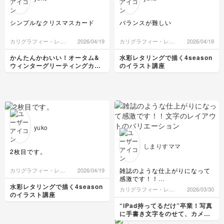
シンプルなクリスマスカード
バランスが難しい
カリグラフィー・レタ
2026/04/19
カリグラフィー・レタ
2026/04/19
リング
リング
かんたんかわいい！オータム&
水彩レタリングで描く4season
ウィンターグリーティングカー
のイラスト講座
ド講座
yuko
しまりすママ
2枚目です。
雑誌のような仕上がりになって
カリグラフィー・レタ
2026/04/19
リング
感激です！！
文字のレイアウトのバリエーシ
水彩レタリングで描く4season
カリグラフィー・レタ
2026/03/30
ョンも色々教えていただきあり
のイラスト講座
リング
がとうございました！
“iPad持ってるだけ”卒業！写真
に手書き文字をのせて、カメラ
ロールが「アルバム」に変わる