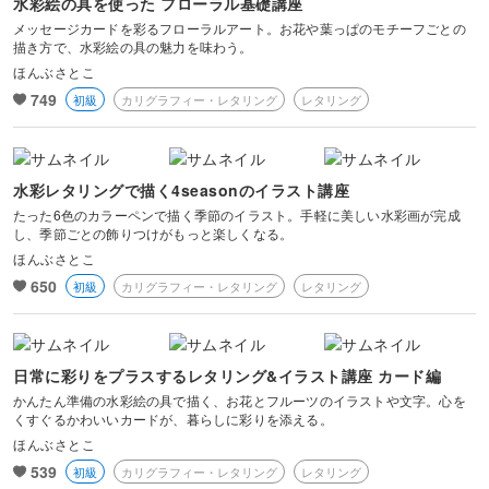
水彩絵の具を使った フローラル基礎講座
メッセージカードを彩るフローラルアート。お花や葉っぱのモチーフごとの
描き方で、水彩絵の具の魅力を味わう。
ほんぶさとこ
749
初級
カリグラフィー・レタリング
レタリング
水彩レタリングで描く4seasonのイラスト講座
たった6色のカラーペンで描く季節のイラスト。手軽に美しい水彩画が完成
し、季節ごとの飾りつけがもっと楽しくなる。
ほんぶさとこ
650
初級
カリグラフィー・レタリング
レタリング
日常に彩りをプラスするレタリング&イラスト講座 カード編
かんたん準備の水彩絵の具で描く、お花とフルーツのイラストや文字。心を
くすぐるかわいいカードが、暮らしに彩りを添える。
ほんぶさとこ
539
初級
カリグラフィー・レタリング
レタリング