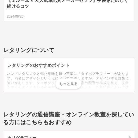
【ミルーム × 大人気筆記具メーカーゼブラ】手帳をたのしく
続けるコツ
2024/06/26
レタリングについて
レタリングのおすすめポイント
ハンドレタリングと似た意味を持つ言葉に「タイポグラフィー」がありま
す。両者はデザインという点において共通しますが、デザインする対象に
違いがあります。タイポグラフィーとは、文字の配置や構成を整え、文章
を読みやすくするためのデザインのこと。もともと、活版印刷において体
裁を整えるために使われる技術でした。現在は印刷物だけでなく、文字の
配列などに関わる全般を指す言葉として使われています。意識することは
少ないですが、レタリングは自然と生活の中に溶け込んでいます。SNSの
画像・街に貼られているポスターなどに使われ、目にしない日は無いでし
ょう。近年では、レタリングを使った2つの韓国カルチャーが注目を集め
レタリングの通信講座・オンライン教室を探してい
ました。1つ目は「レタリンググラス」。レタリングが施されたお洒落な
グラスのことです。カフェのようなお洒落さで、SNSにも映えることから
る方にはこちらもおすすめ
人気がある韓国雑貨。2つ目は「レタリングケーキ」。誕生日ケーキのこ
とでセンイルケーキとも呼ばれています。シンプルで洗練されたデザイン
が特徴で、多くの場合は中心に名前・年齢・Happy Birthdayなどの文字が
カリグラフィー