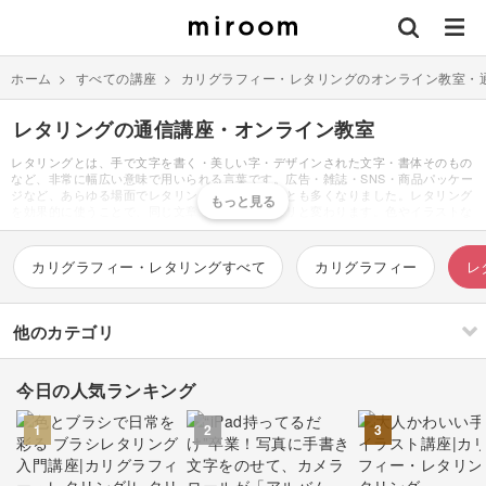
ホーム
>
すべての講座
>
カリグラフィー・レタリングのオンライン教室・
レタリングの通信講座・オンライン教室
レタリングとは、手で文字を書く・美しい字・デザインされた文字・書体そのもの
など、非常に幅広い意味で用いられる言葉です。広告・雑誌・SNS・商品パッケー
ジなど、あらゆる場面でレタリングを目にすることも多くなりました。レタリング
を効果的に使うことで、同じ文章でも印象がガラリと変わります。色やイラストな
どと同様、カリグラフィーはデザインの印象を決める大きな要素の一つと言って良
いでしょう。おもに中学１年の美術の授業で、レタリングの書き方の基礎を学習し
ます。基本的な点画が含まれる漢字の「永」「村」などを、まずは練習することが
カリグラフィー・レタリングすべて
カリグラフィー
レ
多いです。学んだことを応用すれば、アルファベット・数字を書くことも可能。ま
ずは正方形の枠組みを書き、その中に隙間なく文字を書きます。これを「ベタ組」
と呼んでいます。ゴシック体・明朝体など、それぞれの字体のルールに基づき、見
本を見ながら枠の中に書いていきます。いきなり輪郭を書くのではなく、まずは骨
他のカテゴリ
組み、次に肉付けと、一つずつの工程を踏んでいきます。肉付けまでできたら、輪
郭線は定規を使用し濃く輪郭を縁取りましょう。最後は、輪郭をはみ出さないよう
ペンなどで塗れば完成です。グラデーションを付けるなど様々な塗り方があります
今日の人気ランキング
が、授業では黒く濃く塗りつぶす練習をします。このように紙やボールペンなどで
刺繍
編み物
書くイメージのあったレタリングですが、近年ではデジタルでも楽しめるようにな
ってきました。例えば、iPadアプリ「プロクリエイト」を使えば、手書きよりも簡
1
2
3
単におしゃれな文字が書けると人気があります。ガイドラインの表示・様々な種類
のブラシ・レイヤーを使ったなぞり書きなど、沢山の便利な機能が揃っています。
ソーイング
イラスト・絵画
すべて
すべて
無料で使える「フォントアプリ」も非常に人気が高いです。難しい操作もなく、自