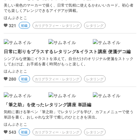
美しい発色のマーカーで描く、日常で気軽に使えるかわいいカード。初心者
でも楽しくアレンジできるアイデアが満載。
ほんぶさとこ
321
初級
カリグラフィー・レタリング
レタリング
日常に彩りをプラスするレタリング&イラスト講座 便箋デコ編
シンプルな便箋にイラストを添えて。自分だけのオリジナル便箋をストック
しておけば、お手紙を書く時間がもっと楽しく。
ほんぶさとこ
280
初級
カリグラフィー・レタリング
レタリング
「筆之助」を使ったレタリング講座 単語編
気軽に書ける筆ペン「筆之助」でレタリングを学び、カフェメニューで使う
単語を書く。おしゃれな文字で癒しのひとときを演出。
ほんぶさとこ
543
初級
カリグラフィー・レタリング
レタリング