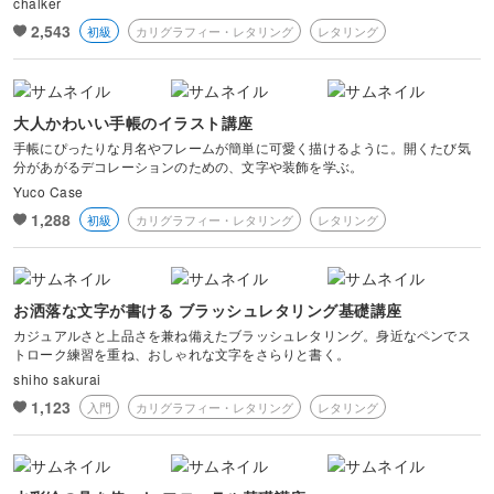
chalker
風景・スナップ
2,543
初級
カリグラフィー・レタリング
レタリング
物撮り・テーブルフォト
大人かわいい手帳のイラスト講座
ポートレート
手帳にぴったりな月名やフレームが簡単に可愛く描けるように。開くたび気
分があがるデコレーションのための、文字や装飾を学ぶ。
Yuco Case
1,288
初級
カリグラフィー・レタリング
レタリング
お洒落な文字が書ける ブラッシュレタリング基礎講座
カジュアルさと上品さを兼ね備えたブラッシュレタリング。身近なペンでス
トローク練習を重ね、おしゃれな文字をさらりと書く。
shiho sakurai
1,123
入門
カリグラフィー・レタリング
レタリング