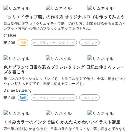
「クリエイティブ脳」の作り方 オリジナルロゴを作ってみよう
ロゴ制作に役立つ「クリエイティブ脳」の作り方。副業を目指せる日常のイ
ンプット方法から作品のブラッシュアップまでを学ぶ。
chalker
206
中級
カリグラフィー・レタリング
レタリング
色とブラシで日常を彩るブラシレタリング 日記に使えるフレー
ズを書こう
筆ペンのブラッシュレタリングで、カラフルな文字作り。全体に動きがつけ
やすい魅力ある文字で、日記に使えるフレーズを。
Danae Lettering
248
初級
カリグラフィー・レタリング
レタリング
くすみカラーのインクで描く かんたんかわいいイラスト講座
万年筆の特別なかき心地で、日常の身近なイラストを。落ち着きと深みをも