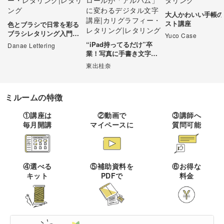
動でトリミング・ぼかし・レタリング文字の挿入ができます。誰でも簡単に、画像
をお洒落に加工が可能です。意識することは少ないかもしれませんが、レタリング
大人かわいい手帳の
は自然と生活の中に溶け込んでいます。SNSの画像・街に貼られているポスターな
伝統刺繍
棒針編み
ミニチュア・クレイ
ドール
すべて
すべて
スト講座
どに使われ、目にしない日は無いでしょう。視点を変えれば、レタリングができれ
色とブラシで日常を彩る
クラフト
ば自由に様々な作品を制作できるということです。大人の趣味としてはもちろん、
ブラシレタリング入門講
Yuco Case
ポップやロゴ制作など実用的に活用できる場面も多いので、ぜひチャレンジしてみ
その他刺繍
かぎ針編み
座
“iPad持ってるだけ”卒
Danae Lettering
てはいかがでしょうか。
パッチワーク
デッサン
ネイル
アクセサリー
業！写真に手書き文字を
すべて
すべて
のせて、カメラロールが
東出桂奈
パンチニードル
レース編み
「アルバム」に変わるデ
布小物
ボールペンイラスト
フェイクスイーツ
ドール服
ジタル文字講座
カリグラフィー・レ
キャンドル
すべて
すべて
タリング
刺し子
マクラメ
ミルームの特徴
和裁
アクリル絵の具
ミニチュアフード
ドールハウス
ネイル検定
プラバンアクセサリー
絵付け・ペインティ
①講座は
②動画で
③講師へ
書道・ペン字
クロスステッチ
クラフトバンド
すべて
すべて
ング
毎月開講
マイペースに
質問可能
洋裁
アルコールインクアート
ミニチュア雑貨
スカルプネイル
クレイ
オートクチュール刺繍
あみぐるみ
キャンドルホルダー
カリグラフィー
ペーパークラフト
ハンドメイド
コピック
すべて
すべて
ネイルケア
レジンアクセサリー
④選べる
⑤補助資料を
⑥お得な
リボン刺繍
マーブルキャンドル
レタリング
キット
PDFで
料金
パステルアート
ポーセラーツ
ペン字
ライフスタイル
フィットネス
すべて
すべて
ジェルネイル
ワイヤーアクセサリー
ビーズ刺繍
スイーツキャンドル
色鉛筆
トールペイント
筆文字
ペーパーアート
石鹸作り
クッキング
ビジネス
ビーズアクセサリー
すべて
すべて
フランス刺繍
ソイキャンドル