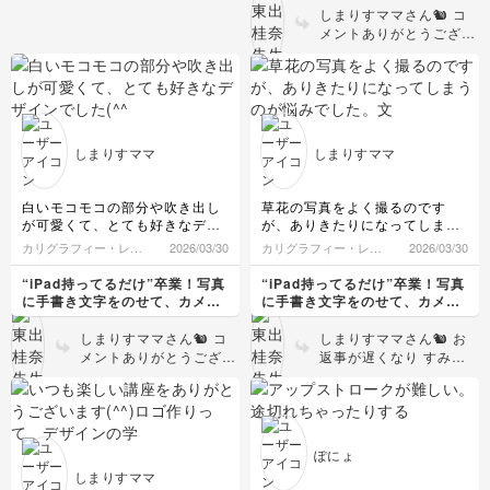
デジタル文字講座
しまりすママさん🐿️ コ
メントありがとうござい
ます🌼 ご自身で撮影さ
れた大濠公園日本庭園の
お写真、とても素敵でし
た🌿 幻想的な雰囲気に
手書き文字がぴったり合
っていて、本当に雑誌の
しまりすママ
しまりすママ
1ページのような仕上が
りでした😊 「作品」と
してぐっと魅力が増して
白いモコモコの部分や吹き出し
草花の写真をよく撮るのです
いて、私もとてもうれし
が可愛くて、とても好きなデザ
が、ありきたりになってしまう
かったです！ 文字のレ
インでした(^^)
のが悩みでした。
カリグラフィー・レタ
2026/03/30
カリグラフィー・レタ
2026/03/30
イアウトも、少し変える
文字が入ると一気に個性がで
リング
リング
だけで印象が大きく変わ
て、作品としての完成度も上が
“iPad持ってるだけ”卒業！写真
“iPad持ってるだけ”卒業！写真
るので、ぜひその日の写
って感激しました！
に手書き文字をのせて、カメラ
に手書き文字をのせて、カメラ
真に合わせていろいろ試
ロールが「アルバム」に変わる
ロールが「アルバム」に変わる
してみてくださいね👍🏻
デジタル文字講座
デジタル文字講座
しまりすママさん🐿️ コ
しまりすママさん🐿️ お
メントありがとうござい
返事が遅くなり すみま
ます😊 ご自身で撮影さ
せん🙇‍♀️ コメントありが
れたパスタのお写真にア
とうございます😊 草花
レンジしてくださったん
のお写真を撮られている
ですね🍝 とってもステ
んですね🌼キレイなブー
キです！ お料理の写真
ゲンビリアですね！
ぽにょ
は手書き文字との相性も
「ありきたりになってし
しまりすママ
よく、ひとこと添えるだ
まう」というお悩み、と