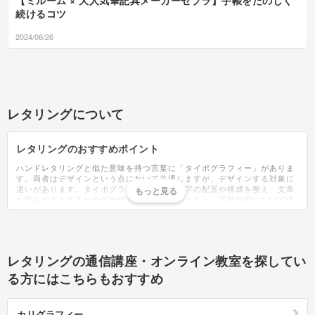
【ミルーム × 大人気筆記具メーカーゼブラ】手帳をたのしく
続けるコツ
2024/06/26
レタリングについて
レタリングのおすすめポイント
ハンドレタリングと似た意味を持つ言葉に「タイポグラフィー」がありま
す。両者はデザインという点において共通しますが、デザインする対象に
違いがあります。タイポグラフィーとは、文字の配置や構成を整え、文章
を読みやすくするためのデザインのこと。もともと、活版印刷において体
裁を整えるために使われる技術でした。現在は印刷物だけでなく、文字の
配列などに関わる全般を指す言葉として使われています。意識することは
少ないですが、レタリングは自然と生活の中に溶け込んでいます。SNSの
画像・街に貼られているポスターなどに使われ、目にしない日は無いでし
ょう。近年では、レタリングを使った2つの韓国カルチャーが注目を集め
レタリングの通信講座・オンライン教室を探してい
ました。1つ目は「レタリンググラス」。レタリングが施されたお洒落な
グラスのことです。カフェのようなお洒落さで、SNSにも映えることから
る方にはこちらもおすすめ
人気がある韓国雑貨。2つ目は「レタリングケーキ」。誕生日ケーキのこ
とでセンイルケーキとも呼ばれています。シンプルで洗練されたデザイン
が特徴で、多くの場合は中心に名前・年齢・Happy Birthdayなどの文字が
カリグラフィー