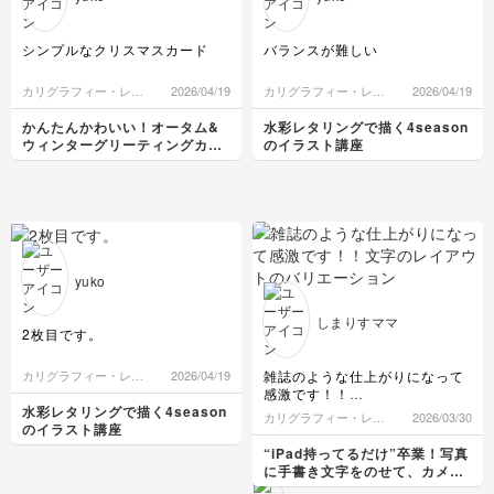
シンプルなクリスマスカード
バランスが難しい
カリグラフィー・レタ
2026/04/19
カリグラフィー・レタ
2026/04/19
リング
リング
かんたんかわいい！オータム&
水彩レタリングで描く4season
ウィンターグリーティングカー
のイラスト講座
ド講座
yuko
しまりすママ
2枚目です。
雑誌のような仕上がりになって
カリグラフィー・レタ
2026/04/19
リング
感激です！！
文字のレイアウトのバリエーシ
水彩レタリングで描く4season
カリグラフィー・レタ
2026/03/30
ョンも色々教えていただきあり
のイラスト講座
リング
がとうございました！
“iPad持ってるだけ”卒業！写真
に手書き文字をのせて、カメラ
ロールが「アルバム」に変わる