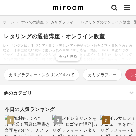
ホーム
>
すべての講座
>
カリグラフィー・レタリングのオンライン教室・
レタリングの通信講座・オンライン教室
レタリングとは、手で文字を書く・美しい字・デザインされた文字・書体そのもの
など、非常に幅広い意味で用いられる言葉です。広告・雑誌・SNS・商品パッケー
ジなど、あらゆる場面でレタリングを目にすることも多くなりました。レタリング
を効果的に使うことで、同じ文章でも印象がガラリと変わります。色やイラストな
どと同様、カリグラフィーはデザインの印象を決める大きな要素の一つと言って良
いでしょう。おもに中学１年の美術の授業で、レタリングの書き方の基礎を学習し
ます。基本的な点画が含まれる漢字の「永」「村」などを、まずは練習することが
カリグラフィー・レタリングすべて
カリグラフィー
レ
多いです。学んだことを応用すれば、アルファベット・数字を書くことも可能。ま
ずは正方形の枠組みを書き、その中に隙間なく文字を書きます。これを「ベタ組」
と呼んでいます。ゴシック体・明朝体など、それぞれの字体のルールに基づき、見
本を見ながら枠の中に書いていきます。いきなり輪郭を書くのではなく、まずは骨
他のカテゴリ
組み、次に肉付けと、一つずつの工程を踏んでいきます。肉付けまでできたら、輪
郭線は定規を使用し濃く輪郭を縁取りましょう。最後は、輪郭をはみ出さないよう
ペンなどで塗れば完成です。グラデーションを付けるなど様々な塗り方があります
今日の人気ランキング
が、授業では黒く濃く塗りつぶす練習をします。このように紙やボールペンなどで
刺繍
編み物
書くイメージのあったレタリングですが、近年ではデジタルでも楽しめるようにな
ってきました。例えば、iPadアプリ「プロクリエイト」を使えば、手書きよりも簡
1
2
3
単におしゃれな文字が書けると人気があります。ガイドラインの表示・様々な種類
のブラシ・レイヤーを使ったなぞり書きなど、沢山の便利な機能が揃っています。
ソーイング
イラスト・絵画
すべて
すべて
無料で使える「フォントアプリ」も非常に人気が高いです。難しい操作もなく、自