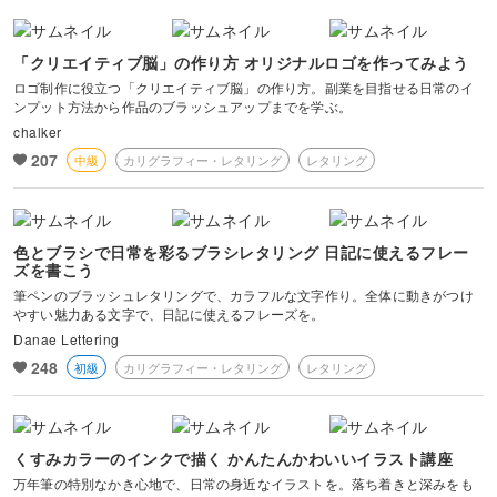
「クリエイティブ脳」の作り方 オリジナルロゴを作ってみよう
ロゴ制作に役立つ「クリエイティブ脳」の作り方。副業を目指せる日常のイ
ンプット方法から作品のブラッシュアップまでを学ぶ。
chalker
207
中級
カリグラフィー・レタリング
レタリング
色とブラシで日常を彩るブラシレタリング 日記に使えるフレー
ズを書こう
筆ペンのブラッシュレタリングで、カラフルな文字作り。全体に動きがつけ
やすい魅力ある文字で、日記に使えるフレーズを。
Danae Lettering
248
初級
カリグラフィー・レタリング
レタリング
くすみカラーのインクで描く かんたんかわいいイラスト講座
万年筆の特別なかき心地で、日常の身近なイラストを。落ち着きと深みをも