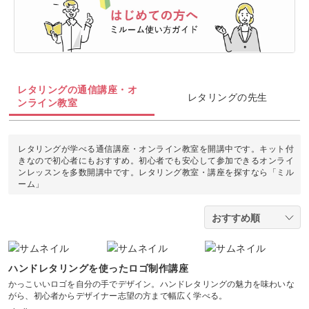
油絵
トールペイント
カルトナージュ
ぬいぐるみ
暮らし
ヨガ
カメラ・写真
ソウタシエ
ジェルキャンドル
すべて
すべて
水彩画
折り紙
クラフト
パーソナルカラー
ピラティス
ボタニカルキャンドル
アイシングクッキー
マネー
デジタルイラスト
すべて
ラッピング
消しゴムはんこ
レタリングの通信講座・オ
多肉植物
ダンス
レタリングの先生
韓国キャンドル
パン
Webデザイン
ンライン教室
日本画
カメラその他
切り絵
レザークラフト
占い
フィットネス
アロマキャンドル
洋菓子
EC・集客
ポートレート
レタリングが学べる通信講座・オンライン教室を開講中です。キット付
石鹸作り
きなので初心者にもおすすめ。初心者でも安心して参加できるオンライ
金継ぎ
サシェ
ンレッスンを多数開講中です。レタリング教室・講座を探すなら「ミル
和菓子
ブランディング
物撮り・テーブルフォト
ーム」
水引
手帳・ノート
料理
風景・スナップ
つまみ細工
整理収納・片付け
光・ライティング
カービング
ハンドレタリングを使ったロゴ制作講座
フラワーアレンジメント
かっこいいロゴを自分の手でデザイン。ハンドレタリングの魅力を味わいな
構図
がら、初心者からデザイナー志望の方まで幅広く学べる。
アロマ・ハーブ