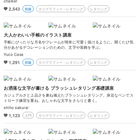
chalker
ボケ・丸ボケ
2,543
初級
カリグラフィー・レタリング
レタリング
画像編集ツール
大人かわいい手帳のイラスト講座
カメラ基礎
手帳にぴったりな月名やフレームが簡単に可愛く描けるように。開くたび気
分があがるデコレーションのための、文字や装飾を学ぶ。
Yuco Case
1,291
初級
カリグラフィー・レタリング
レタリング
お洒落な文字が書ける ブラッシュレタリング基礎講座
カジュアルさと上品さを兼ね備えたブラッシュレタリング。身近なペンでス
トローク練習を重ね、おしゃれな文字をさらりと書く。
shiho sakurai
1,123
入門
カリグラフィー・レタリング
レタリング