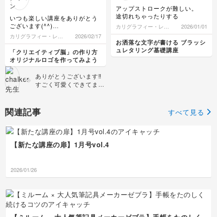
けで、ぐっとあたたかみ
てもよく分かります。
アップストロークが難しい。
のある一枚になります♪
文字を添えることで作品
途切れちゃったりする
いつも楽しい講座をありがとう
ぜひこれからも、お気に
としての完成度が上がっ
ございます(^^)
カリグラフィー・レタ
2026/01/01
入りの写真に文字を添え
たと感じていただけて、
ロゴ作りって、デザインの学校
リング
カリグラフィー・レタ
2026/02/17
て、ご自身らしい作品づ
本当にうれしいです😊
を卒業した人しか出来ないもの
お洒落な文字が書ける ブラッシ
リング
くりを楽しんでください
写真に言葉を添えるだけ
と思っていましたが、先生の講
ュレタリング基礎講座
「クリエイティブ脳」の作り方
ね🌼
で、そのときの気持ちや
座を受講したら、ロゴ作りの基
オリジナルロゴを作ってみよう
本や気をつける事等を教えてい
思い出まで一緒に残せる
ただけて、初心者ですが挑戦し
のが、手書き文字の魅力
ありがとうございます‼️
みようという気持ちになりまし
だと思っています。 ぜ
すごく可愛くできてます
た(^^)
ひこれからも、お気に入
ね✨✨ 特にテカリと面取
ひとまずHelloできました！
りの草花の写真と一緒
りが素晴らしいと思いま
に、ご自分らしい作品づ
す✨✨ これは、iPadで描
関連記事
すべて見る
くりを楽しんでください
かれたのですか？ デザ
ね👍🏻
インにご興味があれば、
個別レッスンをしており
ますよ‼️
【新たな講座の扉】1月号vol.4
2026/01/26