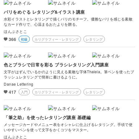
パリをめぐる レタリング&イラスト講座
水彩イラストとレタリングで描くパリのモチーフ。優雅なパリを感じる素敵
なカード作りで、心温まるおたよりを贈る。
ほんぶさとこ
366
初級
カリグラフィー・レタリング
レタリング
色とブラシで日常を彩る ブラシレタリング入門講座
文字がはずんでいるかのように見える素敵な字体Thaleia。筆ペンを使ったブ
ラッシュレタリングで簡単に書けるように。
Danae Lettering
417
入門
カリグラフィー・レタリング
レタリング
「筆之助」を使ったレタリング講座 基礎編
メッセージカードやメニュー表をオシャレに仕上げるレタリング。手頃で使
いやすいペンを使って文字をかくコツをマスター。
ほんぶさとこ