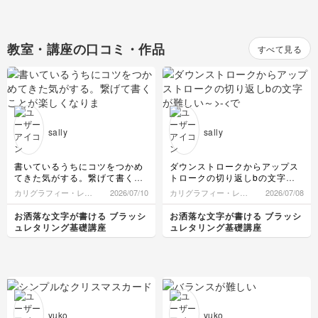
教室・講座の口コミ・作品
すべて見る
sally
sally
書いているうちにコツをつかめ
ダウンストロークからアップス
てきた気がする。繋げて書くこ
トロークの切り返しbの文字が
とが楽しくなりました。これか
難しい～
カリグラフィー・レタ
2026/07/10
カリグラフィー・レタ
2026/07/08
らも書き続けます。ありがとう
>-<でもがんばる。
リング
リング
ございました。^_^
お洒落な文字が書ける ブラッシ
お洒落な文字が書ける ブラッシ
ュレタリング基礎講座
ュレタリング基礎講座
yuko
yuko