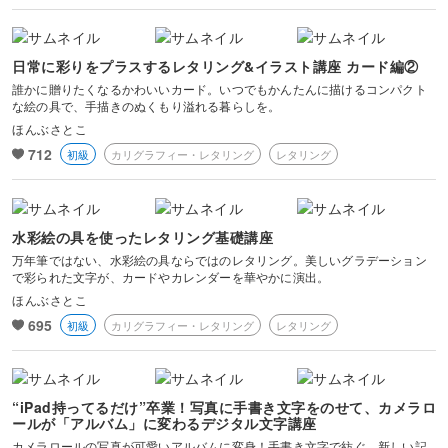
日常に彩りをプラスするレタリング&イラスト講座 カード編②
誰かに贈りたくなるかわいいカード。いつでもかんたんに描けるコンパクト
な絵の具で、手描きのぬくもり溢れる暮らしを。
ほんぶさとこ
712
初級
カリグラフィー・レタリング
レタリング
水彩絵の具を使ったレタリング基礎講座
万年筆ではない、水彩絵の具ならではのレタリング。美しいグラデーション
で彩られた文字が、カードやカレンダーを華やかに演出。
ほんぶさとこ
695
初級
カリグラフィー・レタリング
レタリング
“iPad持ってるだけ”卒業！写真に手書き文字をのせて、カメラロ
ールが「アルバム」に変わるデジタル文字講座
カメラロールの写真が可愛いアルバムに変身！手書き文字で紡ぐ、新しい記