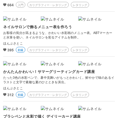
664
入門
カリグラフィー・レタリング
レタリング
ネイルサロンで飾るメニュー表を作ろう
お客様の気分が高まるような、かわいい水彩画のメニュー表。ABTマーカー
と水筆を使い、ネイルサロンを彩るアイテムを制作。
ほんぶさとこ
395
初級
カリグラフィー・レタリング
レタリング
かんたんかわいい！サマーグリーティングカード講座
たった3色の水彩ペンで、暑中見舞いがもっとかわいく。鮮やかで味のあるイ
ラストと文字で素敵な夏のひとときを演出。
ほんぶさとこ
312
初級
カリグラフィー・レタリング
レタリング
ブラシペンと水彩で描く デイリーカード講座