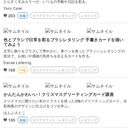
たらすくすみカラーが、いつもの手帳や日記を彩る。
Yuco Case
203
初級
カリグラフィー・レタリング
レタリング
色とブラシで日常を彩るブラシレタリング 手書きカードを描い
てみよう
文字に飾りをプラスして華やかに。筆ペンを使ったブラッシュレタリングの
技法で、お祝いや感謝の気持ちを伝えるカードを作る。
Danae Lettering
169
中級
カリグラフィー・レタリング
レタリング
かんたんかわいい！クリスマスグリーティングカード講座
クリスマスに贈りたい冬のイラストを使った2種のグリーティングカード。水
彩画風のデザインに仕上げるコツを学ぶ。
ほんぶさとこ
195
初級
カリグラフィー・レタリング
レタリング