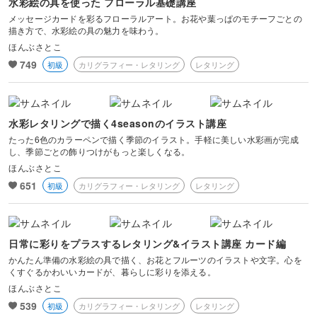
水彩絵の具を使った フローラル基礎講座
メッセージカードを彩るフローラルアート。お花や葉っぱのモチーフごとの
描き方で、水彩絵の具の魅力を味わう。
ほんぶさとこ
749
初級
カリグラフィー・レタリング
レタリング
水彩レタリングで描く4seasonのイラスト講座
たった6色のカラーペンで描く季節のイラスト。手軽に美しい水彩画が完成
し、季節ごとの飾りつけがもっと楽しくなる。
ほんぶさとこ
651
初級
カリグラフィー・レタリング
レタリング
日常に彩りをプラスするレタリング&イラスト講座 カード編
かんたん準備の水彩絵の具で描く、お花とフルーツのイラストや文字。心を
くすぐるかわいいカードが、暮らしに彩りを添える。
ほんぶさとこ
539
初級
カリグラフィー・レタリング
レタリング