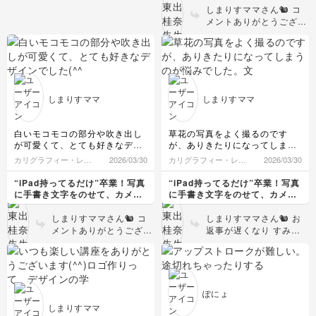
デジタル文字講座
しまりすママさん🐿️ コ
メントありがとうござい
ます🌼 ご自身で撮影さ
れた大濠公園日本庭園の
お写真、とても素敵でし
た🌿 幻想的な雰囲気に
手書き文字がぴったり合
っていて、本当に雑誌の
しまりすママ
しまりすママ
1ページのような仕上が
りでした😊 「作品」と
してぐっと魅力が増して
白いモコモコの部分や吹き出し
草花の写真をよく撮るのです
いて、私もとてもうれし
が可愛くて、とても好きなデザ
が、ありきたりになってしまう
かったです！ 文字のレ
インでした(^^)
のが悩みでした。
カリグラフィー・レタ
2026/03/30
カリグラフィー・レタ
2026/03/30
イアウトも、少し変える
文字が入ると一気に個性がで
リング
リング
だけで印象が大きく変わ
て、作品としての完成度も上が
“iPad持ってるだけ”卒業！写真
“iPad持ってるだけ”卒業！写真
るので、ぜひその日の写
って感激しました！
に手書き文字をのせて、カメラ
に手書き文字をのせて、カメラ
真に合わせていろいろ試
ロールが「アルバム」に変わる
ロールが「アルバム」に変わる
してみてくださいね👍🏻
デジタル文字講座
デジタル文字講座
しまりすママさん🐿️ コ
しまりすママさん🐿️ お
メントありがとうござい
返事が遅くなり すみま
ます😊 ご自身で撮影さ
せん🙇‍♀️ コメントありが
れたパスタのお写真にア
とうございます😊 草花
レンジしてくださったん
のお写真を撮られている
ですね🍝 とってもステ
んですね🌼キレイなブー
キです！ お料理の写真
ゲンビリアですね！
ぽにょ
は手書き文字との相性も
「ありきたりになってし
しまりすママ
よく、ひとこと添えるだ
まう」というお悩み、と