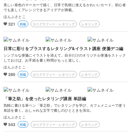
美しい発色のマーカーで描く、日常で気軽に使えるかわいいカード。初心者
でも楽しくアレンジできるアイデアが満載。
ほんぶさとこ
321
初級
カリグラフィー・レタリング
レタリング
日常に彩りをプラスするレタリング&イラスト講座 便箋デコ編
シンプルな便箋にイラストを添えて。自分だけのオリジナル便箋をストック
しておけば、お手紙を書く時間がもっと楽しく。
ほんぶさとこ
280
初級
カリグラフィー・レタリング
レタリング
「筆之助」を使ったレタリング講座 単語編
気軽に書ける筆ペン「筆之助」でレタリングを学び、カフェメニューで使う
単語を書く。おしゃれな文字で癒しのひとときを演出。
ほんぶさとこ
543
初級
カリグラフィー・レタリング
レタリング