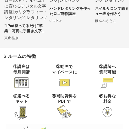
動でトリミング・ぼかし・レタリング文字の挿入ができます。誰でも簡単に、画像
をお洒落に加工が可能です。意識することは少ないかもしれませんが、レタリング
ハンドレタリングを使っ
ネイルサロンで飾る
は自然と生活の中に溶け込んでいます。SNSの画像・街に貼られているポスターな
伝統刺繍
棒針編み
ミニチュア・クレイ
ドール
すべて
すべて
たロゴ制作講座
ュー表を作ろう
どに使われ、目にしない日は無いでしょう。視点を変えれば、レタリングができれ
クラフト
ば自由に様々な作品を制作できるということです。大人の趣味としてはもちろん、
chalker
ほんぶさとこ
ポップやロゴ制作など実用的に活用できる場面も多いので、ぜひチャレンジしてみ
その他刺繍
かぎ針編み
“iPad持ってるだけ”卒
てはいかがでしょうか。
パッチワーク
デッサン
ネイル
アクセサリー
業！写真に手書き文字を
すべて
すべて
のせて、カメラロールが
東出桂奈
パンチニードル
レース編み
「アルバム」に変わるデ
布小物
ボールペンイラスト
ジタル文字講座
フェイクスイーツ
ドール服
カリグラフィー・レ
キャンドル
すべて
すべて
タリング
刺し子
マクラメ
ミルームの特徴
和裁
アクリル絵の具
ミニチュアフード
ドールハウス
ネイル検定
プラバンアクセサリー
絵付け・ペインティ
①講座は
②動画で
③講師へ
書道・ペン字
クロスステッチ
クラフトバンド
すべて
すべて
ング
毎月開講
マイペースに
質問可能
洋裁
アルコールインクアート
ミニチュア雑貨
スカルプネイル
クレイ
オートクチュール刺繍
あみぐるみ
キャンドルホルダー
レタリング
ペーパークラフト
ハンドメイド
コピック
すべて
すべて
ネイルケア
レジンアクセサリー
④選べる
⑤補助資料を
⑥お得な
リボン刺繍
マーブルキャンドル
カリグラフィー
キット
PDFで
料金
パステルアート
上絵付け
筆文字
ライフスタイル
フィットネス
すべて
すべて
ジェルネイル
ワイヤーアクセサリー
ビーズ刺繍
スイーツキャンドル
色鉛筆
ポーセラーツ
ペン字
ペーパーアート
羊毛フェルト
クッキング
ビジネス
ビーズアクセサリー
すべて
すべて
フランス刺繍
ソイキャンドル