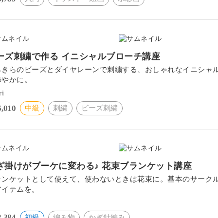
ーズ刺繍で作る イニシャルブローチ講座
らきらのビーズとダイヤレーンで刺繍する、おしゃれなイニシャ
華やかに。
ri
6,010
中級
刺繍
ビーズ刺繍
ざ掛けがブーケに変わる♪ 花束ブランケット講座
ランケットとして使えて、使わないときは花束に。基本のサーク
アイテムを。
2,384
初級
編み物
かぎ針編み