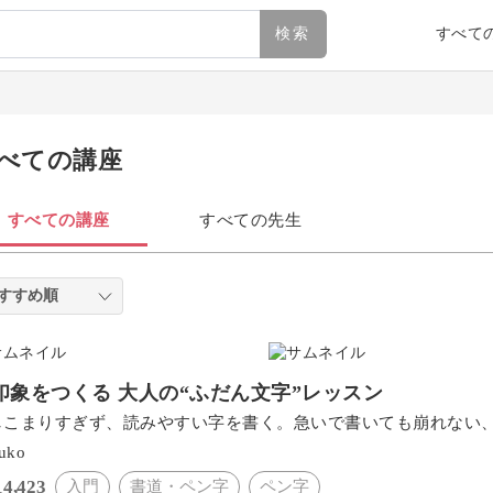
検索
すべて
べての講座
すべての講座
すべての先生
印象をつくる 大人の“ふだん文字”レッスン
しこまりすぎず、読みやすい字を書く。急いで書いても崩れない
uko
14,423
入門
書道・ペン字
ペン字