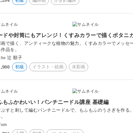
2,204
初級
編み物
かぎ針編み
ードや封筒にもアレンジ！くすみカラーで描くボタニ
彩画で描く、アンティークな植物の魅力。くすみカラーでメッセ
る作品を。
ache 辻 順子
1,900
初級
イラスト・絵画
水彩画
ふもふかわいい！パンチニードル講座 基礎編
すぷすと刺して編むパンチニードルで、もふもふのうさぎを作る
ら。
fum