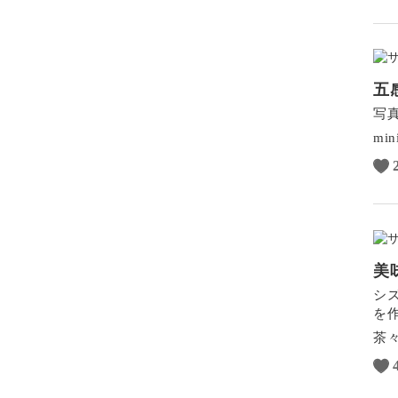
五
写
min
美
シ
を
茶