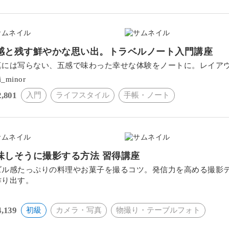
感と残す鮮やかな思い出。トラベルノート入門講座
真には写らない、五感で味わった幸せな体験をノートに。レイア
i_minor
2,801
入門
ライフスタイル
手帳・ノート
味しそうに撮影する方法 習得講座
ズル感たっぷりの料理やお菓子を撮るコツ。発信力を高める撮影
作り出す。
々
4,139
初級
カメラ・写真
物撮り・テーブルフォト