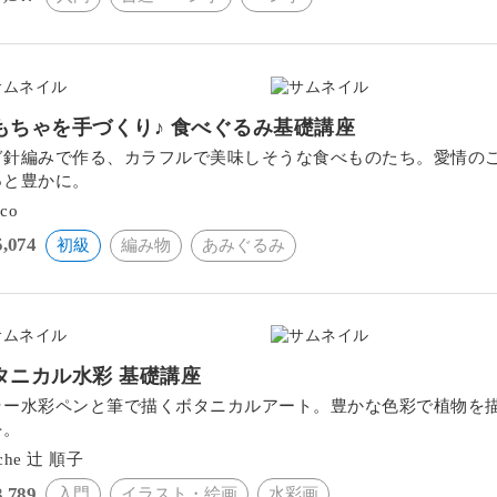
もちゃを手づくり♪ 食べぐるみ基礎講座
ぎ針編みで作る、カラフルで美味しそうな食べものたち。愛情の
っと豊かに。
cco
5,074
初級
編み物
あみぐるみ
タニカル水彩 基礎講座
ラー水彩ペンと筆で描くボタニカルアート。豊かな色彩で植物を
を。
ache 辻 順子
3,789
入門
イラスト・絵画
水彩画