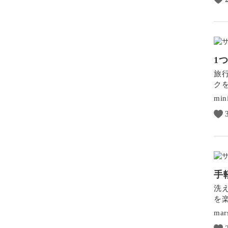
1
旅
ク
min
手
洗
を
mar