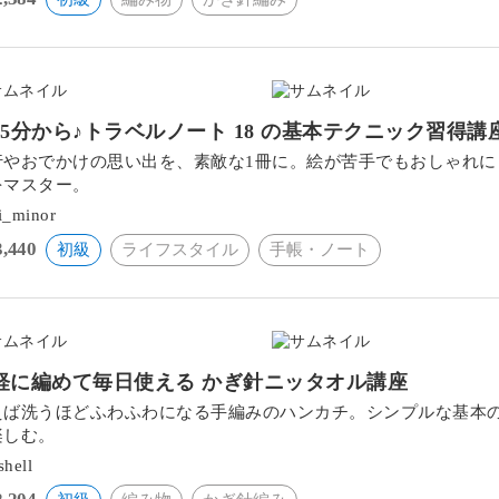
つ5分から♪トラベルノート 18 の基本テクニック習得講
行やおでかけの思い出を、素敵な1冊に。絵が苦手でもおしゃれ
をマスター。
i_minor
3,440
初級
ライフスタイル
手帳・ノート
軽に編めて毎日使える かぎ針ニッタオル講座
えば洗うほどふわふわになる手編みのハンカチ。シンプルな基本
楽しむ。
shell