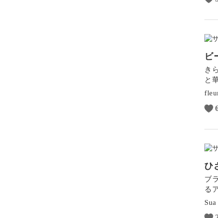
風景・スナップ
物撮り・テーブルフォト
ポートレート
ビ
き
と
fleu
ひ
ブ
る
Sua