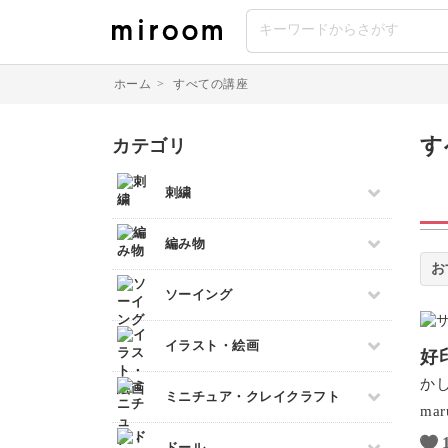
ホーム
>
すべての講座
す
カテゴリ
刺繍
すべて
編み物
伝統刺繍
すべて
ソーイング
その他刺繍
棒針編み
パンチニードル
すべて
イラスト・絵画
かぎ針編み
好
刺し子
パッチワーク
レース編み
か
クロスステッチ
すべて
ミニチュア・クレイクラフト
布小物
マクラメ
mar
オートクチュール刺繍
デッサン
和裁
クラフトバンド
すべて
リボン刺繍
ドール