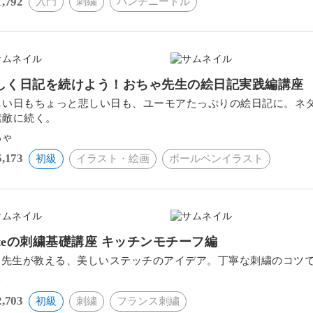
1,792
入門
刺繍
パンチニードル
しく日記を続けよう！おちゃ先生の絵日記実践編講座
しい日もちょっと悲しい日も、ユーモアたっぷりの絵日記に。ネ
素敵に続く。
ちゃ
5,173
初級
イラスト・絵画
ボールペンイラスト
itteの刺繍基礎講座 キッチンモチーフ編
itte先生が教える、美しいステッチのアイデア。丁寧な刺繍のコツ
e
2,703
初級
刺繍
フランス刺繍