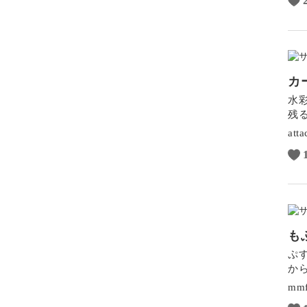
カ
水
残
att
も
ぷ
か
mm