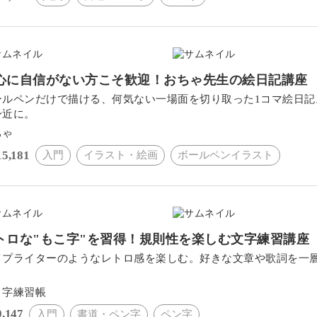
心に自信がない方こそ歓迎！おちゃ先生の絵日記講座
ールペンだけで描ける、何気ない一場面を切り取った1コマ絵日
身近に。
ちゃ
15,181
入門
イラスト・絵画
ボールペンイラスト
トロな"もこ字"を習得！規則性を楽しむ文字練習講座
イプライターのようなレトロ感を楽しむ。好きな文章や歌詞を一
。
こ字練習帳
9,147
入門
書道・ペン字
ペン字