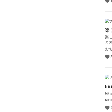
楽
楽
と
お
b
b
bitt