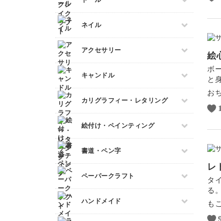
ボールペンイラスト
洋裁
あみぐるみ
フェイクスイーツ
ビーズ刺繍
アクリル絵の具
すべて
ネイル
ミニチュアフード
フランス刺繍
アルコールインクアート
ドール服
ミニチュア雑貨
ソウタシエ
コピック
すべて
アクセサリー
ドールハウス
絵
パステルアート
ネイル検定
ボ
すべて
色鉛筆
キャンドル
スカルプネイル
と
プラバンアクセサリー
油絵
ネイルケア
お
すべて
カリグラフィー・レタリング
クレイ
水彩画
ジェルネイル
キャンドルホルダー
レジンアクセサリー
デジタルイラスト
すべて
絵付け・ペインティング
マーブルキャンドル
ワイヤーアクセサリー
日本画
カリグラフィー
スイーツキャンドル
ビーズアクセサリー
すべて
書道・ペン字
レタリング
ソイキャンドル
ポーセラーツ
レ
ジェルキャンドル
すべて
ペーパークラフト
トールペイント
タ
ボタニカルキャンドル
ペン字
る
上絵付け
すべて
韓国キャンドル
ハンドメイド
筆文字
も
ペーパーアート
アロマキャンドル