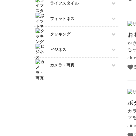
すべて
ライフスタイル
切り絵
サシェ
石鹸作り
ラッピング
すべて
フィットネス
羊毛フェルト
折り紙
整理収納・片付け
カービング
カルトナージュ
すべて
お
クッキング
多肉植物
つまみ細工
フィットネス
か
占い
水引
すべて
も
ビジネス
ダンス
金継ぎ
レザークラフト
アイシングクッキー
chi
ピラティス
フラワーアレンジメント
すべて
消しゴムはんこ
カメラ・写真
パン
ヨガ
手帳・ノート
マネー
クラフト
洋菓子
すべて
アロマ・ハーブ
ブランディング
ぬいぐるみ
和菓子
カメラその他
パーソナルカラー
EC・集客
料理
カメラ基礎
暮らし
Webデザイン
ボ
画像編集ツール
カ
ボケ・丸ボケ
フ
構図
att
光・ライティング