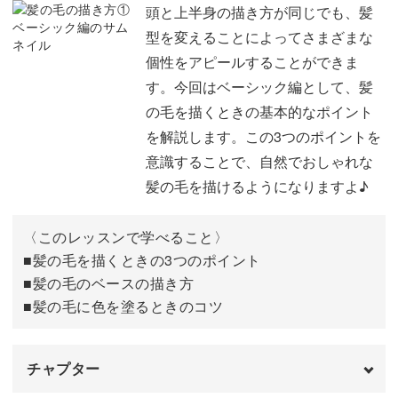
上半身を描くときの比率
01:30
頭と上半身の描き方が同じでも、髪
各動画で実際に実践しながら使っていきますので、徐々に
型を変えることによってさまざまな
慣れていただけると思います。
正面姿の描き方
01:59
個性をアピールすることができま
す。今回はベーシック編として、髪
横向き姿の描き方
06:51
の毛を描くときの基本的なポイント
斜め後ろ向き姿の描き方
12:26
を解説します。この3つのポイントを
出来上がったイラストは、スマートフォンやタブレットの
意識することで、自然でおしゃれな
ホーム画面画像に設定したり、スマホアプリの表示をカス
おわりに
19:47
髪の毛を描けるようになりますよ♪
タムしたり、アイコンにしたりと楽しむことができます
よ。
〈このレッスンで学べること〉
■髪の毛を描くときの3つのポイント
■髪の毛のベースの描き方
■髪の毛に色を塗るときのコツ
ゆるいタッチで描くイラストを楽しんでみませんか？
チャプター