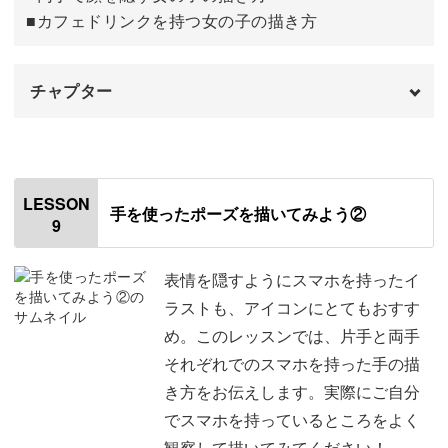
■カフェドリンクを持つ女の子の描き方
チャプター
オープニング
00:00
はじめに
00:20
LESSON
手を使ったポーズを描いてみよう②
9
使用道具
01:03
手を描くときのポイント
01:25
表情を隠すようにスマホを持ったイ
ラストも、アイコンにとてもおすす
両手で顔を隠す女の子の描き方
02:21
め。このレッスンでは、片手と両手
それぞれでのスマホを持った手の描
カフェドリンクを持つ女の子の描き方
09:12
き方をお伝えします。実際にご自分
でスマホを持っているところをよく
観察して描いてみてください！