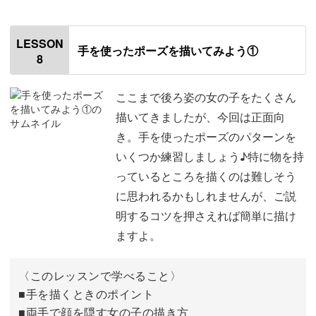
はじめに
00:20
LESSON
手を使ったポーズを描いてみよう①
8
使用道具
01:01
うちわの描き方
01:24
ここまで後ろ姿の女の子をたくさん
描いてきましたが、今回は正面向
リボンの描き方
09:34
き。手を使ったポーズのパターンを
いくつか練習しましょう♪特に物を持
うさぎのぬいぐるみの描き方
15:03
っているところを描くのは難しそう
おわりに
21:57
に思われるかもしれませんが、ご説
明するコツを押さえれば簡単に描け
ますよ。
〈このレッスンで学べること〉
■手を描くときのポイント
■両手で顔を隠す女の子の描き方