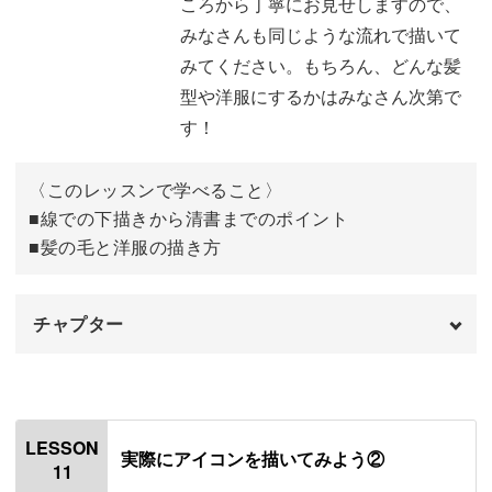
ころから丁寧にお見せしますので、
みなさんも同じような流れで描いて
みてください。もちろん、どんな髪
型や洋服にするかはみなさん次第で
す！
〈このレッスンで学べること〉
■線での下描きから清書までのポイント
■髪の毛と洋服の描き方
チャプター
オープニング
00:00
はじめに
00:20
LESSON
実際にアイコンを描いてみよう②
11
使用道具
01:09