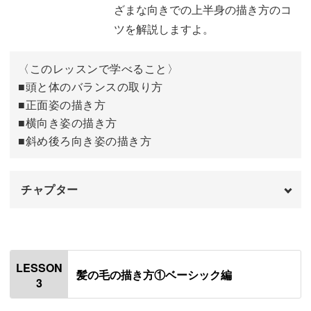
移動変形ツールの説明
04:44
ざまな向きでの上半身の描き方のコ
ツを解説しますよ。
もちろんアプリの使い方からレッスン
投げ縄ツールの説明
05:37
消しゴムツールの説明
06:38
〈このレッスンで学べること〉
今回の講座では、無料イラストアプリ「アイビスペイン
■頭と体のバランスの取り方
ト」を使います。
スポイトツールの説明
07:25
■正面姿の描き方
■横向き姿の描き方
ブラシツールの説明
08:12
アイビスペイントは無料ながらも様々な機能が豊富なアプ
■斜め後ろ向き姿の描き方
リです。
カラーパネルの説明
10:55
チャプター
様々な機能がある分最初は難しく感じますが、使えるよう
色選びのポイント
12:48
になると、便利なイラストアプリであることを体感いただ
ジェスチャー機能の説明
18:13
オープニング
00:00
けると思います。
レイヤー機能の説明
19:39
はじめに
00:20
LESSON
髪の毛の描き方①ベーシック編
3
おわりに
24:51
使用道具
01:06
最初の動画でメインで使うアプリの機能について紹介し、