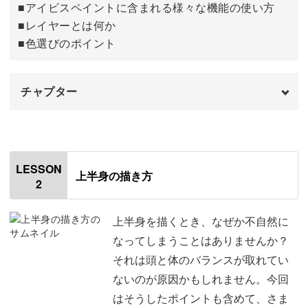
■アイビスペイントに含まれる様々な機能の使い方
■レイヤーとは何か
体の向き、髪型、洋服は、ただそれぞれの描き方をお見せ
■色選びのポイント
するだけではありません。
それぞれ描く前に、描くときのバランスの取り方や立体的
チャプター
に見せるためのコツなどを丁寧に解説していきます。
オープニング
00:00
はじめに
00:20
LESSON
上半身の描き方
2
それらは、講座内でご紹介する以外の髪型や洋服にも応用
使用道具
01:32
が可能なもの。
新しいキャンバスの開き方
01:55
上半身を描くとき、なぜか不自然に
なってしまうことはありませんか？
コツを押さえて、描きたいイラストを自由に描けるように
機能の配置について
02:57
それは頭と体のバランスが取れてい
なりますよ。
ないのが原因かもしれません。今回
塗りつぶしツールの説明
03:49
はそうしたポイントも含めて、さま