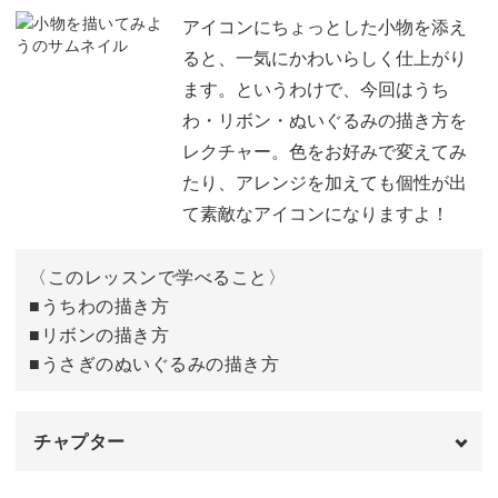
洋服を描くときのポイント
01:24
アイコンにちょっとした小物を添え
ると、一気にかわいらしく仕上がり
正面向き×パフスリーブの描き方
02:31
ます。というわけで、今回はうち
わ・リボン・ぬいぐるみの描き方を
横向き×パーカーの描き方
11:52
レクチャー。色をお好みで変えてみ
後ろ向き×ニットの描き方
15:27
たり、アレンジを加えても個性が出
て素敵なアイコンになりますよ！
おわりに
18:19
〈このレッスンで学べること〉
■うちわの描き方
■リボンの描き方
■うさぎのぬいぐるみの描き方
チャプター
オープニング
00:00