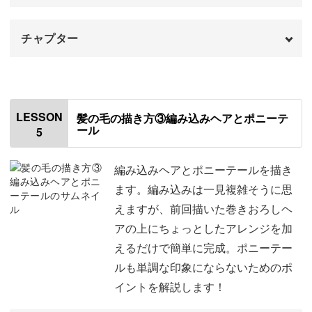
チャプター
オープニング
00:00
はじめに
00:20
LESSON
髪の毛の描き方③編み込みヘアとポニーテ
ール
5
ショートカットヘアの描き方
00:37
巻きおろしヘアの描き方
07:50
編み込みヘアとポニーテールを描き
ます。編み込みは一見複雑そうに思
えますが、前回描いた巻きおろしヘ
アの上にちょっとしたアレンジを加
えるだけで簡単に完成。ポニーテー
ルも単調な印象にならないためのポ
イントを解説します！