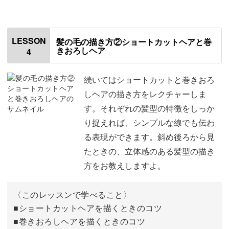
オープニング
00:00
はじめに
00:20
LESSON
髪の毛の描き方②ショートカットヘアと巻
きおろしヘア
4
使用道具
01:03
髪の毛を描くときの3つのポイント
01:26
続いてはショートカットと巻きおろ
しヘアの描き方をレクチャーしま
髪の毛のベースを描く
04:47
す。それぞれの髪型の特徴をしっか
り捉えれば、シンプルな線でも伝わ
髪の毛の色の塗り方
10:29
る表現ができます。斜め後ろから見
後れ毛の描き方
16:35
たときの、立体感のある髪型の描き
方をお教えしますよ。
〈このレッスンで学べること〉
■ショートカットヘアを描くときのコツ
■巻きおろしヘアを描くときのコツ