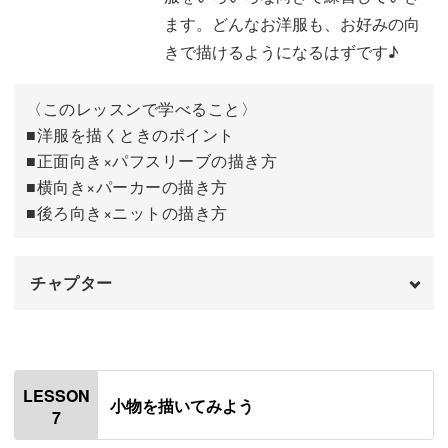
ます。どんなお洋服も、お好みの向
きで描けるようになるはずです♪
〈このレッスンで学べること〉
■洋服を描くときのポイント
■正面向き×パフスリーブの描き方
■横向き×パーカーの描き方
■後ろ向き×ニットの描き方
チャプター
オープニング
00:00
はじめに
00:20
LESSON
小物を描いてみよう
7
使用道具
01:01