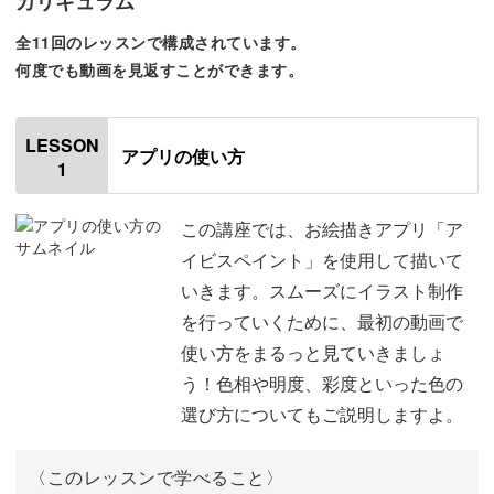
カリキュラム
今回は上半身のイラストを描いていきますが、その際の体
全11回のレッスンで構成されています。
の向きは3つのパターンをご紹介。
何度でも動画を見返すことができます。
さらに、5種類のヘアスタイルや、3種類のお洋服の描き方
もレクチャーします。
LESSON
アプリの使い方
1
この講座では、お絵描きアプリ「ア
イビスペイント」を使用して描いて
実際の自分を描いてみたり、理想の髪型を描いてみたり...
いきます。スムーズにイラスト制作
を行っていくために、最初の動画で
お好きなように組み合わせて、自分だけのアイコンを作り
使い方をまるっと見ていきましょ
が楽しめます。
う！色相や明度、彩度といった色の
選び方についてもご説明しますよ。
ポイントを押さえれば、どんなイラストも描ける！
〈このレッスンで学べること〉