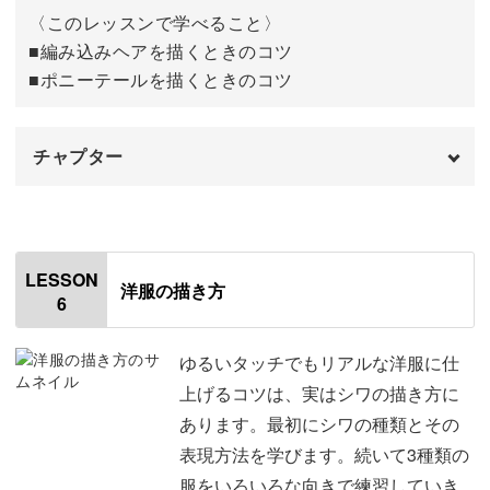
〈このレッスンで学べること〉
■編み込みヘアを描くときのコツ
■ポニーテールを描くときのコツ
チャプター
オープニング
00:00
はじめに
00:20
LESSON
洋服の描き方
6
編み込みヘアの描き方
00:34
ポニーテールの描き方
05:29
ゆるいタッチでもリアルな洋服に仕
上げるコツは、実はシワの描き方に
おわりに
14:31
あります。最初にシワの種類とその
表現方法を学びます。続いて3種類の
服をいろいろな向きで練習していき