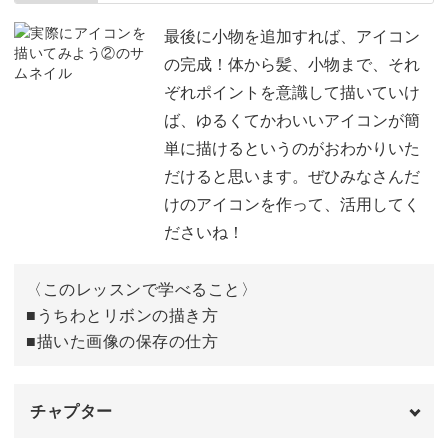
下書きを描く
01:32
最後に小物を追加すれば、アイコン
の完成！体から髪、小物まで、それ
清書をする
03:48
ぞれポイントを意識して描いていけ
ば、ゆるくてかわいいアイコンが簡
髪の毛を描く
05:52
単に描けるというのがおわかりいた
洋服を描く
14:45
だけると思います。ぜひみなさんだ
けのアイコンを作って、活用してく
ださいね！
〈このレッスンで学べること〉
■うちわとリボンの描き方
■描いた画像の保存の仕方
チャプター