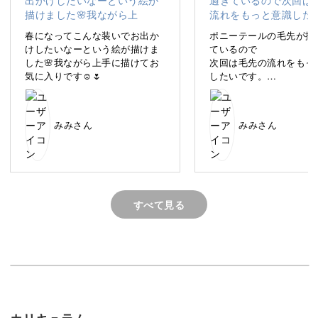
そんなお悩みをお持ちの方や、デジタルイラストをやって
みたかった方、推しを描きたい方などにぜひご受講いただ
春になってこんな装いでお出か
ポニーテールの毛先が揃
きたい講座です。
けしたいなーという絵が描けま
ているので
した🌸我ながら上手に描けてお
次回は毛先の流れをもっ
気に入りです☺️🌷
したいです。
でも、初めてのポニーテ
満足に描けました^ ^
向きや髪型、服の違いによる描き分け方を、しっかりレク
みみさん
みみさん
チャーします。
受講を終える頃には、おしゃれでかわいいアイコンが自分
で自由に描けるようになるはずですよ♪
すべて見る
向きや髪型の多彩なパターン