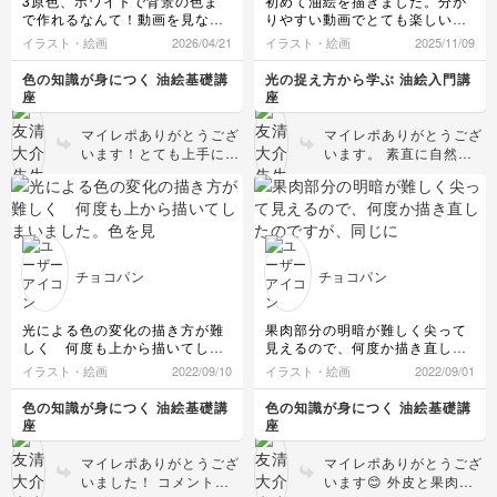
3原色、ホワイトで背景の色ま
初めて油絵を描きました。分か
が良すぎて絵具がのせづ
で作れるなんて！動画を見なが
りやすい動画でとても楽しいで
らくなることもあると思
らやってみて、驚きました
す。まだ細かい部分を描き足し
イラスト・絵画
2026/04/21
イラスト・絵画
2025/11/09
います。オイルはなるべ
たいです。
く控え目にしてみてくだ
また違う物を描いてみたい！
色の知識が身につく 油絵基礎講
光の捉え方から学ぶ 油絵入門講
さい。 また新しく描い
座
座
た作品、是非見せてくだ
さいね。楽しみにしてお
マイレポありがとうござ
マイレポありがとうござ
ります！
います！とても上手に色
います。 素直に自然に
のコントロールが出来て
描けていて、とても良い
いますね！背景のグレー
ですね！初めてとは思え
も綺麗ですし、バナナの
ない素晴らしい出来で
明暗と色調の変化も自然
す。是非たくさん描いて
に表現出来ています。こ
ください。どんどん上達
の調子でたくさん描いて
されるはずです。 そし
チョコパン
チョコパン
みてください。
てまた是非見せてくださ
い。今後の作品も楽しみ
にしています！
光による色の変化の描き方が難
果肉部分の明暗が難しく尖って
しく 何度も上から描いてしま
見えるので、何度か描き直した
いました。色を見分けで表現す
のですが、同じになってしまい
イラスト・絵画
2022/09/10
イラスト・絵画
2022/09/01
る事もなかなか難しいです。先
ます。再度描き直してみたいと
生のとても分かりやすい丁寧な
思います。
色の知識が身につく 油絵基礎講
色の知識が身につく 油絵基礎講
説明と 静かな口調に癒されな
座
座
がらの楽しい講座でした。あり
がとうございました。次は海の
マイレポありがとうござ
マイレポありがとうござ
絵に挑戦します😊
いました！ コメント返
います😊 外皮と果肉の