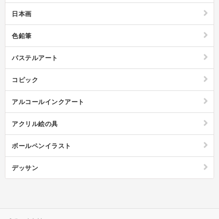
ーナーで洗い、せっけんで洗う。この工程を繰り返し、筆から絵の具の色
日本画
が出てこなくなったら完了です。飾り方は、立体感のある作品になるので
油絵専用の額に入れる、もしくはキャンバスそのまま飾るのも良いでしょ
う。また、油絵を始めたいけどハードルが高いと思われている方には、絵
色鉛筆
画の入門として塗り絵で色彩感覚を身に着けるのもおすすめ。また、パソ
コンのワードやアプリを使ったデジタルイラストも人気を集めています。
材料を集める必要が無く、パソコンを開けばすぐに始められ、マウス操作
パステルアート
のみで加工も簡単に出来るのでシニアの間でも話題です。出来上がった作
品はSNSのアイコンにしたり、印刷して飾ったり、思い思いに楽しみまし
ょう。多種多様なやり方で楽しむことが出来る絵画をこの機会に始めてみ
コピック
ては、いかがでしょうか。
アルコールインクアート
アクリル絵の具
ボールペンイラスト
デッサン