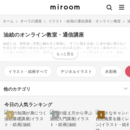
ホーム
>
すべての講座
>
イラスト・絵画の通信講座・オンライン教室
>
油絵のオンライン教室・通信講座
油絵とは、乾性油（空気に触れると乾燥し、すぐに固まる油）に水や油に溶けない
性質を持つ顔料の粉末を混ぜて作られた絵の具を使い、紙ではなく麻布のキャンバ
スに描く絵画のことです。英語はオイルペインティングと呼ばれています。油絵
は、絵の具を塗るのみではなく、盛る・削るなど力強い表現が出来るのが特徴で
す。また、力強いだけではなく薄く解かすと柔らかく透明感ある表現も出来るの
で、幅広い表現が出来るのが魅力でもあります。塗り方に決まりはなく、自由に自
分なりの表現をアートにすることが出来るのです。海や空などの風景画や、立体感
イラスト・絵画すべて
デジタルイラスト
水彩画
を生かして花や猫などをリアルに描いてみたり、油絵で描かれた抽象画もおしゃれ
で人気があります。オークションなどでも高値で販売されています。油絵を始める
にあたり、まず必要なものはキャンバス、イーゼル、鉛筆、練ゴム、油絵具、下
地、画用液、油彩筆、パレット、油ツボ、ブラシクリーナー、ペインティングナイ
他のカテゴリ
フ、フィキサチーフなどです。専用の文具店などでしか取り扱われていない物も多
いので、初心者は道具がセットになったスターターセットを購入するのもおすす
め。主に通販で取り扱われています。やり方が書かれた書籍等も販売されていま
今日の人気ランキング
す。道具を揃えるのに費用がかかるので、まず体験してみたいという方は絵画教室
刺繍
編み物
などに通うのも一つの手です。
1
2
3
ソーイング
イラスト・絵画
すべて
すべて