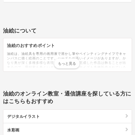
油絵について
油絵のおすすめポイント
油絵は、油絵具を専用の画用液で溶かし筆やペインティングナイフでキャ
ンパスに描く絵画のことです。ハードルが高いイメージがありますが、か
なり奥が深く多種多様な表現が自在に出来、完成した作品は飾ることが出
来るので、愛好家も多くいます。キャンバスサイズも多種販売されている
ので、飾りたい大きさに合わせて作品を作ることが出来ます。使う道具が
多いので、初めはまずキットを購入すると気軽に始められます。油絵の書
き方は、まずキャンバスに下塗りをする。少々面倒な作業ですが、下塗り
をすると絵の具の発色が良くなり仕上がりが変わります。下塗りが終わっ
たら鉛筆や木炭を使い下書きをする。あまり濃く書いてしまうと完成後目
油絵のオンライン教室・通信講座を探している方に
立ってしまうこともあるので控えめに行うことがポイントです。ここでよ
うやく油絵具を使って描画を始めます。油絵は何層にも塗り重ねて陰影を
はこちらもおすすめ
つけながら描き上げていくので、はじめは陰影から描画します。その後、
何段階かに分けてモチーフや背景の描写を仕上げていきましょう。絵の具
が乾く前に塗り重ねると、色が混ざり独特の色合いを表現できます。絵の
デジタルイラスト
具が乾いてから塗り重ねると、深遠さの表現も。時間をかけてじっくり描
き上げることが出来るのも、油絵の魅力のひとつです。絵画の経験が無け
ればかなり難しく感じますが、何度も挑戦するうちに、描き方のコツをつ
水彩画
かみその奥深さに魅了されるに違いありません。筆についた絵の具の落と
し方は、まずウエスなどで絵の具を大まかに拭き取り、その後ブラシクリ