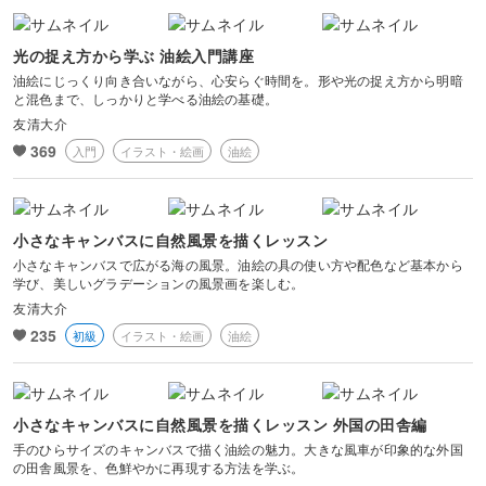
風景・スナップ
光の捉え方から学ぶ 油絵入門講座
物撮り・テーブルフォト
油絵にじっくり向き合いながら、心安らぐ時間を。形や光の捉え方から明暗
と混色まで、しっかりと学べる油絵の基礎。
友清大介
ポートレート
369
入門
イラスト・絵画
油絵
小さなキャンバスに自然風景を描くレッスン
小さなキャンバスで広がる海の風景。油絵の具の使い方や配色など基本から
学び、美しいグラデーションの風景画を楽しむ。
友清大介
235
初級
イラスト・絵画
油絵
小さなキャンバスに自然風景を描くレッスン 外国の田舎編
手のひらサイズのキャンバスで描く油絵の魅力。大きな風車が印象的な外国
の田舎風景を、色鮮やかに再現する方法を学ぶ。