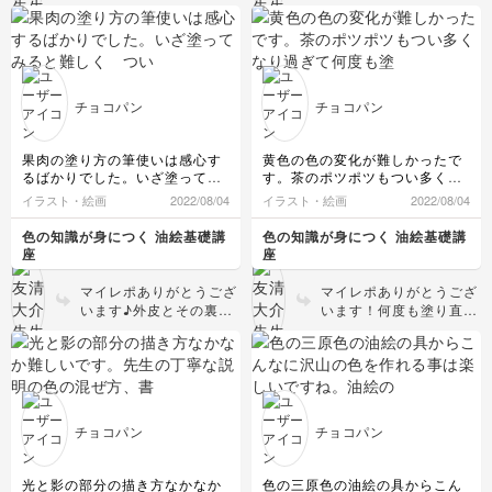
信遅くなってごめんなさ
質感の描き分けがとても
い🙇‍♂️何度も色を重ねたお
よく出来ていますね！果
陰で深みのある色合いが
肉部分の側面と上面の境
とてもよく出ています。
界である角にもう少し強
色を見分けることは実際
いハイライトなどのアク
にとても難しですよね。
セントがあれば尖らずに
チョコパン
チョコパン
しかし、諦めることな
見えるのではないでしょ
く、納得いくまで描いた
うか。立体的な形を現す
という事が良い結果に繋
には面と面の境界が特に
果肉の塗り方の筆使いは感心す
黄色の色の変化が難しかったで
がった作品となりまし
大切です。試してみてく
るばかりでした。いざ塗ってみ
す。茶のポツポツもつい多くな
た。素晴らしい！今後も
ださい😊
ると難しく ついやり過ぎてし
り過ぎて何度も塗り直してしま
イラスト・絵画
2022/08/04
イラスト・絵画
2022/08/04
今回のクラスで学んだ事
まい、後から白を塗ってしまい
いました。先生のおっしゃるよ
を活かして貰えれば嬉し
ました。なんども練習してみた
うに時々目を離して、見ること
色の知識が身につく 油絵基礎講
色の知識が身につく 油絵基礎講
いです😊
いと思います。
の大切さのが解りました。
座
座
マイレポありがとうござ
マイレポありがとうござ
います♪外皮とその裏
います！何度も塗り直し
側、果肉につく薄皮、そ
た事でバナナの肉厚な皮
れぞれの質感の違いがよ
の表情が良く出ています
く表現できています！白
🍌要領よく描く事より
の絵具は少し明暗に差を
も、納得がいくまでしつ
つけたり、量の違いに変
こく絵具を重ねて描いて
化をつけるだけでその表
いくが大切で、それがこ
チョコパン
チョコパン
情が大きく変わってきま
の作品の良さにつながっ
すので、これからの練習
ています😊
で試してみてください😊
光と影の部分の描き方なかなか
色の三原色の油絵の具からこん