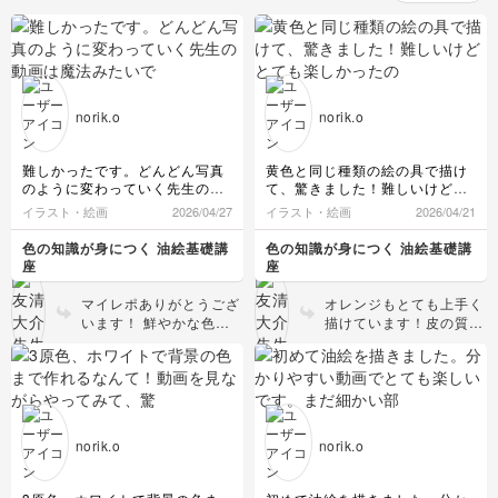
norik.o
norik.o
難しかったです。どんどん写真
黄色と同じ種類の絵の具で描け
のように変わっていく先生の動
て、驚きました！難しいけどと
画は魔法みたいでした。もう少
ても楽しかったので、緑、紫、
イラスト・絵画
2026/04/27
イラスト・絵画
2026/04/21
し練習して他の色の絵も描きま
赤と描いてみたいです
す！
色の知識が身につく 油絵基礎講
色の知識が身につく 油絵基礎講
座
座
マイレポありがとうござ
オレンジもとても上手く
います！ 鮮やかな色合
描けています！皮の質感
いで艶やかに、透明感の
も良く出ていますし、影
あるトマト表面の表情が
の紫もとても効いていま
捉えられていますね！全
す。緑、紫、赤も描いた
体的な色合いもとても良
ら是非送ってください
いです。影の絵具の量は
ね。
比較的明るい所より薄く
norik.o
norik.o
て良いですが、あまりオ
イルを加えて薄くし過ぎ
るとムラが出たり、滑り