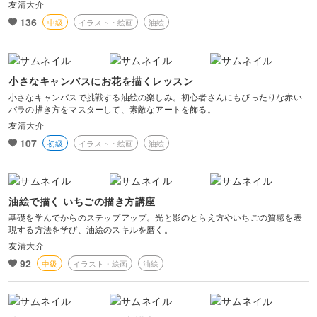
友清大介
136
中級
イラスト・絵画
油絵
小さなキャンバスにお花を描くレッスン
小さなキャンバスで挑戦する油絵の楽しみ。初心者さんにもぴったりな赤い
バラの描き方をマスターして、素敵なアートを飾る。
友清大介
107
初級
イラスト・絵画
油絵
油絵で描く いちごの描き方講座
基礎を学んでからのステップアップ。光と影のとらえ方やいちごの質感を表
現する方法を学び、油絵のスキルを磨く。
友清大介
92
中級
イラスト・絵画
油絵