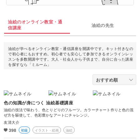
油絵
上絵付け
切り絵
羊毛フェルト
整理収納・片付け
フィットネス
カメラ・写真
ソウタシエ
ジェルキャンドル
すべて
すべて
水彩画
油絵のオンライン教室・通
ラッピング
カービング
油絵の先生
多肉植物
ダンス
信講座
ボタニカルキャンドル
アイシングクッキー
マネー
デジタルイラスト
すべて
折り紙
つまみ細工
占い
ピラティス
韓国キャンドル
パン
ブランディング
油絵が学べるオンライン教室・通信講座を開講中です。キット付きなの
日本画
カメラその他
で初心者にもおすすめ。初心者でも安心して参加できるオンラインレッ
カルトナージュ
水引
金継ぎ
ヨガ
スンを多数開講中です。大人・社会人から子供まで、自分に合った講座
アロマキャンドル
洋菓子
EC・集客
を探すなら「ミルーム」
カメラ基礎
レザークラフト
フラワーアレンジメント
サシェ
和菓子
Webデザイン
画像編集ツール
消しゴムはんこ
手帳・ノート
料理
ボケ・丸ボケ
クラフト
色の知識が身につく 油絵基礎講座
アロマ・ハーブ
油絵の技法で味わう、色とりどりのフルーツ。カラーチャート作りと色の混
構図
ぜ方を駆使して、色彩豊かなアートにチャレンジ。
ぬいぐるみ
パーソナルカラー
友清大介
光・ライティング
398
初級
イラスト・絵画
油絵
暮らし