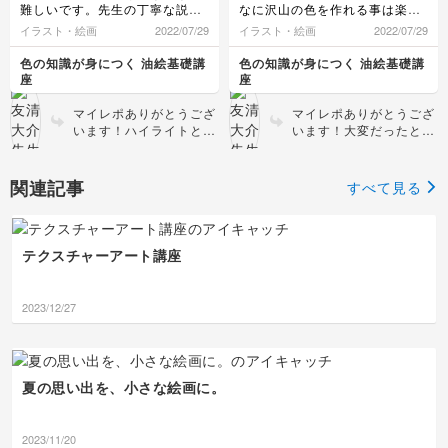
難しいです。先生の丁寧な説明
なに沢山の色を作れる事は楽し
の色の混ぜ方、書き方を何度も
いですね。油絵の基本を勉強し
イラスト・絵画
2022/07/29
イラスト・絵画
2022/07/29
見直せるのは、動画の良い所で
ていきたいと思います。
す。
色の知識が身につく 油絵基礎講
色の知識が身につく 油絵基礎講
座
座
マイレポありがとうござ
マイレポありがとうござ
います！ハイライトと反
います！大変だったと思
射光の強さが的確で、ト
いますが、とても丁寧に
マトの艶感がとてもうま
綺麗に塗れていますね👍
く表現出来ていますね✨
基本が身につくと更に楽
関連記事
すべて見る
動画を繰り返し観ながら
しくなっていきますよ😊
描かれた事が丁寧な描写
から伝わってきます😊
テクスチャーアート講座
2023/12/27
夏の思い出を、小さな絵画に。
2023/11/20