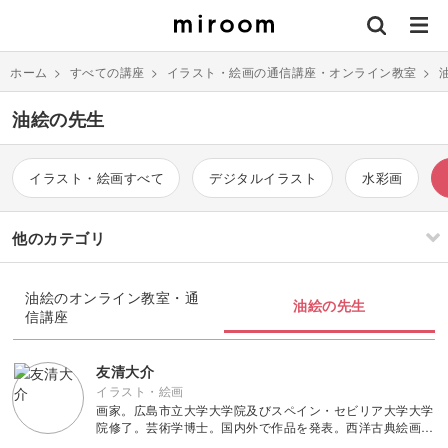
ホーム
>
すべての講座
>
イラスト・絵画の通信講座・オンライン教室
>
油絵の先生
イラスト・絵画すべて
デジタルイラスト
水彩画
他のカテゴリ
刺繍
編み物
油絵のオンライン教室・通
油絵の先生
信講座
ソーイング
イラスト・絵画
すべて
すべて
友清大介
イラスト・絵画
画家。広島市立大学大学院及びスペイン・セビリア大学大学
伝統刺繍
棒針編み
ミニチュア・クレイ
ドール
すべて
すべて
院修了。芸術学博士。国内外で作品を発表。西洋古典絵画に
クラフト
重きを置いた技術を用いて、現代の人物像、静物を中心とし