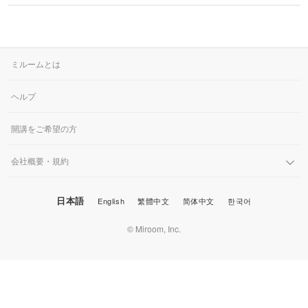
たリアリズム絵画を描いている。 このレッスンでは基本的
その他刺繍
かぎ針編み
パッチワーク
デッサン
な油絵の技
ネイル
アクセサリー
すべて
すべて
パンチニードル
レース編み
布小物
ボールペンイラスト
フェイクスイーツ
ドール服
ミルームとは
カリグラフィー・レ
キャンドル
すべて
すべて
タリング
刺し子
マクラメ
和裁
アクリル絵の具
ヘルプ
ミニチュアフード
ドールハウス
ネイル検定
プラバンアクセサリー
絵付け・ペインティ
書道・ペン字
クロスステッチ
クラフトバンド
すべて
すべて
ング
洋裁
アルコールインクアート
開講をご希望の方
ミニチュア雑貨
スカルプネイル
クレイ
オートクチュール刺繍
あみぐるみ
キャンドルホルダー
カリグラフィー
ペーパークラフト
ハンドメイド
コピック
すべて
すべて
会社概要・規約
ネイルケア
レジンアクセサリー
リボン刺繍
マーブルキャンドル
レタリング
パステルアート
ポーセラーツ
ペン字
日本語
English
繁體中文
简体中文
한국어
ライフスタイル
フィットネス
すべて
すべて
ジェルネイル
ワイヤーアクセサリー
ビーズ刺繍
スイーツキャンドル
© Miroom, Inc.
色鉛筆
トールペイント
筆文字
ペーパーアート
石鹸作り
クッキング
ビジネス
ビーズアクセサリー
すべて
すべて
フランス刺繍
ソイキャンドル
油絵
上絵付け
切り絵
羊毛フェルト
整理収納・片付け
フィットネス
カメラ・写真
ソウタシエ
ジェルキャンドル
すべて
すべて
水彩画