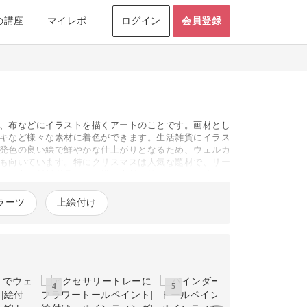
の講座
マイレポ
ログイン
会員登録
、布などにイラストを描くアートのことです。画材とし
キなど様々な素材に着色ができます。生活雑貨にイラス
発色の良い絵で鮮やかな仕上がりとなるため、ウェルカ
も向いています。特にクリスマスは人気な題材で、リー
す。主な材料道具は絵を描く素材の他、アクリル絵の
ピコットなどのトールペイント専門店以外にも、画材専
倒であれば必要なものがセットになったキットがおすすめ
ラーツ
上絵付け
筆を使って順番に着色していき、最後にニスを塗って仕
ザインから始めるのがおすすめ。カラフルなアクリル絵
4
5