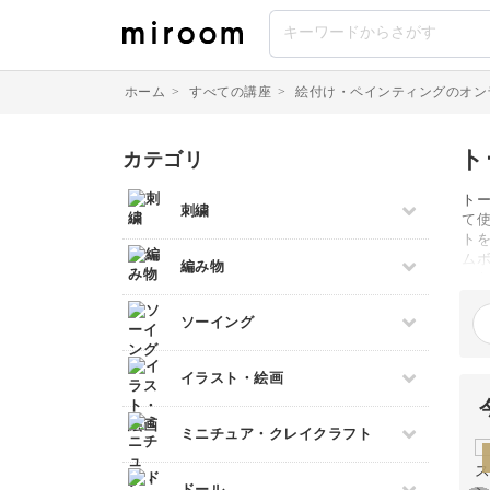
ホーム
>
すべての講座
>
絵付け・ペインティングのオン
ト
カテゴリ
ト
刺繍
て
ト
すべて
ム
編み物
ス
伝統刺繍
具
すべて
門
ソーイング
その他刺繍
で
棒針編み
パンチニードル
上
すべて
の
イラスト・絵画
かぎ針編み
刺し子
パッチワーク
レース編み
クロスステッチ
すべて
ミニチュア・クレイクラフト
布小物
マクラメ
オートクチュール刺繍
デッサン
和裁
クラフトバンド
すべて
リボン刺繍
ドール