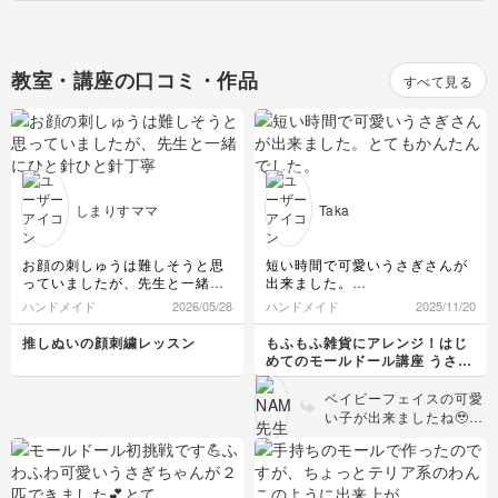
教室・講座の口コミ・作品
すべて見る
しまりすママ
Taka
お顔の刺しゅうは難しそうと思
短い時間で可愛いうさぎさんが
っていましたが、先生と一緒に
出来ました。
ひと針ひと針丁寧に刺していっ
とてもかんたんでした。
ハンドメイド
2026/05/28
ハンドメイド
2025/11/20
たら完成されることができまし
た！
推しぬいの顔刺繍レッスン
もふもふ雑貨にアレンジ！はじ
刺しゅうシートは初めて使いま
めてのモールドール講座 うさぎ
した！チャコペンのように布に
編
線が残らず感激しました！
ベイビーフェイスの可愛
推しのお顔にそっくりに出来上
い子が出来ましたね🥹🫶
がって大満足です！(^^)少しシ
❤️
ワができてしまったので、綿を
入れたら解消されることを願い
ます…(^_^;)笑