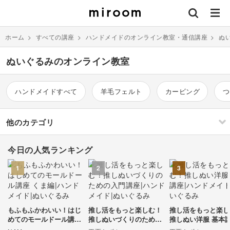
ホーム
>
すべての講座
>
ハンドメイドのオンライン教室・通信講座
>
ぬ
ぬいぐるみのオンライン教室
ハンドメイドすべて
羊毛フェルト
カービング
つ
他のカテゴリ
今日の人気ランキング
刺繍
編み物
1
2
3
ソーイング
イラスト・絵画
すべて
すべて
もふもふかわいい！はじ
推し活をもっと楽しむ！
推し活をもっと楽し
伝統刺繍
棒針編み
ミニチュア・クレイ
ドール
すべて
すべて
めてのモールドール講座
推しぬいづくりのための
推しぬい洋服 基本
クラフト
くま編
入門講座