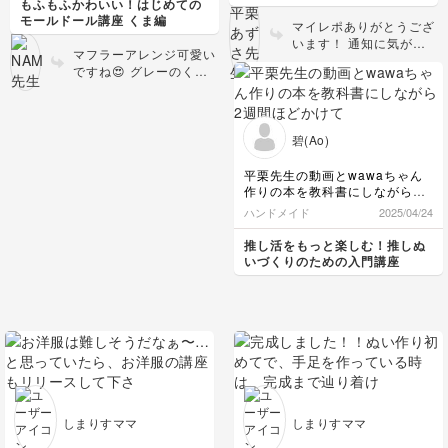
もふもふかわいい！はじめての
スレッドコードを編んで、マフ
モールドール講座 くま編
マイレポありがとうござ
ラーに🧣
います！ 通知に気がつ
ふわふわのくまちゃん、冬に向
マフラーアレンジ可愛い
かず、お返事が遅くなっ
けて、手編みのセーターも用意
ですね😍 グレーのくる
てしまって失礼しまし
しようと思います🩶
くるモールと赤の配色も
た。 大人っぽい配色と
素敵💓
生地選びがさわやかです
ごく素敵です👏
碧(Ao)
平栗先生の動画とwawaちゃん
作りの本を教科書にしながら2
週間ほどかけて推しが完成しま
ハンドメイド
2025/04/24
した。
とても不器用で裁縫をした事が
推し活をもっと楽しむ！推しぬ
なかった自分が、とっても綺麗
いづくりのための入門講座
に満足のいく推しぬいを自分の
手で作りあげることができてす
ごく嬉しいです。
次はお洋服を作れるようになる
ことが目標です。
分かりやすい動画をありがとう
ございます。
しまりすママ
しまりすママ