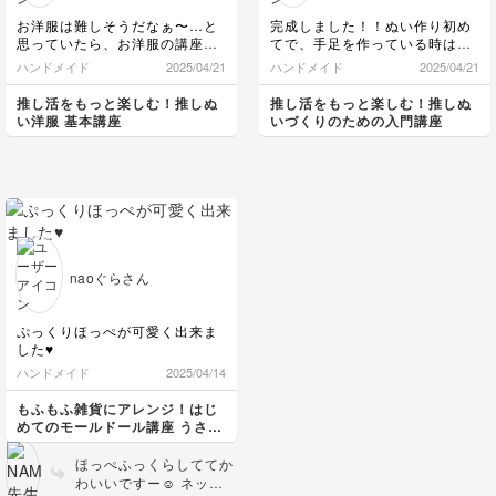
お洋服は難しそうだなぁ〜…と
完成しました！！ぬい作り初め
思っていたら、お洋服の講座も
てで、手足を作っている時は、
リリースして下さりありがとう
完成まで辿り着けるのか心配で
ハンドメイド
2025/04/21
ハンドメイド
2025/04/21
ございました！！
したが、先生の手順通りに毎日
特にかぼちゃパンツは、ゴムを
少しずつ進めていったら、とて
推し活をもっと楽しむ！推しぬ
推し活をもっと楽しむ！推しぬ
入れながら組み立てたことがな
も綺麗に仕上がりました(^^)
い洋服 基本講座
いづくりのための入門講座
かったので、動画があって本当
推している作品が、ぬいが発売
に助かりました。
されないようなマイナーな作品
手触りフワフワでとっても気持
なので、自分でぬいが作れるよ
ち良いです！ありがとうござい
うになって本当に嬉しいです！
ました！
髪の毛と顔パーツは固定してい
ないので、この後 推しの顔に寄
せていきます(^^)笑
naoぐらさん
ぷっくりほっぺが可愛く出来ま
した♥
ハンドメイド
2025/04/14
もふもふ雑貨にアレンジ！はじ
めてのモールドール講座 うさぎ
編
ほっぺふっくらしててか
わいいですー☺️ ネック