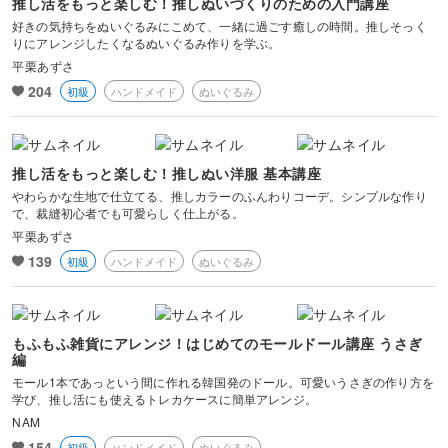
画像編集ツール
推し活をもっと楽しむ！推しぬいづくりのための入門講座
好きの気持ちをぬいぐるみにこめて、一緒に過ごす癒しの時間。推しそっく
りにアレンジしたくなるぬいぐるみ作りを学ぶ。
カメラ基礎
平栗あずさ
204
初級
ハンドメイド
ぬいぐるみ
推し活をもっと楽しむ！推しぬい洋服 基本講座
やわらかな生地で仕立てる、推しカラーのふんわりコーデ。シンプルな作り
で、裁縫初心者でも可愛らしく仕上がる。
平栗あずさ
139
初級
ハンドメイド
ぬいぐるみ
もふもふ雑貨にアレンジ！はじめてのモールドール講座 うさぎ
編
モール1本であっという間に作れる韓国発のドール。可愛いうさぎの作り方を
学び、推し活にも使えるトレカケースに簡単アレンジ。
NAM
154
初級
ハンドメイド
ぬいぐるみ