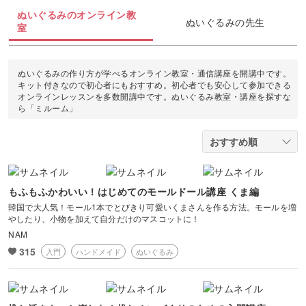
折り紙
クラフト
パーソナルカラー
ピラティス
ぬいぐるみのオンライン教
ボタニカルキャンドル
アイシングクッキー
マネー
ぬいぐるみの先生
デジタルイラスト
室
すべて
ラッピング
消しゴムはんこ
多肉植物
ダンス
韓国キャンドル
パン
Webデザイン
日本画
カメラその他
切り絵
レザークラフト
ぬいぐるみの作り方が学べるオンライン教室・通信講座を開講中です。
占い
フィットネス
キット付きなので初心者にもおすすめ。初心者でも安心して参加できる
アロマキャンドル
洋菓子
EC・集客
オンラインレッスンを多数開講中です。ぬいぐるみ教室・講座を探すな
ポートレート
石鹸作り
ら「ミルーム」
金継ぎ
サシェ
和菓子
ブランディング
物撮り・テーブルフォト
水引
手帳・ノート
料理
風景・スナップ
つまみ細工
整理収納・片付け
もふもふかわいい！はじめてのモールドール講座 くま編
光・ライティング
韓国で大人気！モール1本でとびきり可愛いくまさんを作る方法。モールを増
カービング
やしたり、小物を加えて自分だけのマスコットに！
フラワーアレンジメント
NAM
構図
315
入門
ハンドメイド
ぬいぐるみ
アロマ・ハーブ
ボケ・丸ボケ