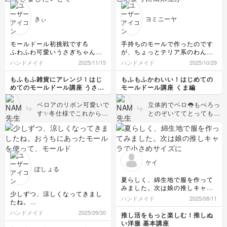
きぃ
ヨミニーヤ
モールドール初挑戦です💪
手持ちのモールで作ったのです
ふわふわ可愛いうさぎちゃんが
が、ちょっとテリア系のわんこ
２匹できました💕とてもわかり
のように出来上がってしまいま
ハンドメイド
2025/11/15
ハンドメイド
2025/10/29
やすい説明でサクサク作れて楽
した。樹脂粘土で作ったベロを
しかったです✨好みのモールを
つけましたので余計に犬っぽい
もふもふ雑貨にアレンジ！はじ
もふもふかわいい！はじめての
見つけられたらまた増やしたい
のかな
めてのモールドール講座 うさぎ
モールドール講座 くま編
と思います。
でも可愛く出来ました。
編
ベロアのリボン可愛いで
立体的でベロ👅もぺろっ
す✨冬仕様でこれからの
とのぞいててとっても可
季節一緒にお出かけ良い
愛いです🩷つぶらな瞳も
ですね！バランスよく可
キュン😍❤️
愛く出来ましたね😍
ケイ
ぽしょる
夏らしく、綿生地で服を作って
みました。次は娘の推しキャラ
少しずつ、涼しくなってきまし
で小さめサイズにチャレンジし
ハンドメイド
2025/08/11
たね。
たいと思います。
おうちにあったモールを使っ
ハンドメイド
2025/09/30
推し活をもっと楽しむ！推しぬ
て、モールドールを作ってみま
い洋服 基本講座
した🧸