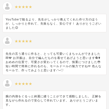
YouTubeで観るより、先生がしっかり教えてくれた作り方のほう
が、しっかりと作れて、失敗もなく、安心です！ ありがとうござい
ました😊
先生の言う通りに作ると、とっても可愛いくまちゃんができました
🧸🩶 お洋服は、自分で編んだものを着せてあげようと思います🧶❣️
おめめの位置で、可愛さが変わってくるので、慎重につけました😳
短い時間で簡単に作れるのも、モールドールの魅力ですね🫶 色んな
モールで、作ってみようと思います˖⁺⑅♡
腕の内側をぐるっと綺麗に縫うことができて感動しました。 正解を
見ながら作れるので安心して作れています。 ありがとうございま
す。