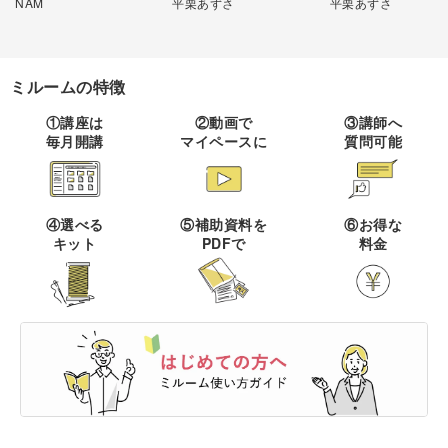
NAM
平栗あずさ
平栗あずさ
その他刺繍
かぎ針編み
パッチワーク
デッサン
ネイル
アクセサリー
すべて
すべて
パンチニードル
レース編み
布小物
ボールペンイラスト
ミルームの特徴
フェイクスイーツ
ドール服
カリグラフィー・レ
キャンドル
すべて
すべて
タリング
刺し子
マクラメ
①講座は
②動画で
③講師へ
和裁
アクリル絵の具
毎月開講
マイペースに
質問可能
ミニチュアフード
ドールハウス
ネイル検定
プラバンアクセサリー
絵付け・ペインティ
書道・ペン字
クロスステッチ
クラフトバンド
すべて
すべて
ング
洋裁
アルコールインクアート
ミニチュア雑貨
スカルプネイル
クレイ
オートクチュール刺繍
あみぐるみ
キャンドルホルダー
レタリング
④選べる
⑤補助資料を
⑥お得な
ペーパークラフト
ハンドメイド
コピック
すべて
すべて
キット
PDFで
料金
ネイルケア
レジンアクセサリー
リボン刺繍
マーブルキャンドル
カリグラフィー
パステルアート
上絵付け
筆文字
ライフスタイル
フィットネス
すべて
すべて
ジェルネイル
ワイヤーアクセサリー
ビーズ刺繍
スイーツキャンドル
色鉛筆
ポーセラーツ
ペン字
ペーパーアート
羊毛フェルト
クッキング
ビジネス
ビーズアクセサリー
すべて
すべて
フランス刺繍
ソイキャンドル
油絵
トールペイント
カルトナージュ
ぬいぐるみ
暮らし
ヨガ
カメラ・写真
ソウタシエ
ジェルキャンドル
すべて
すべて
水彩画