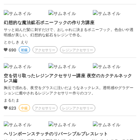
風景・スナップ
物撮り・テーブルフォト
幻想的な魔法鉱石ポニーフックの作り方講座
サッと結んだ髪に刺すだけで、おしゃれに決まるポニーフック。色合いや透
明感が美しい、幻想的な鉱石をレジンで作る。
ポートレート
とかしき えり
690
初級
アクセサリー
レジンアクセサリー
空を切り取ったレジンアクセサリー講座 夜空のカクテルネック
レス編
胸元で揺れる、夜空をグラスに注いだようなネックレス。透明感やグラデー
ションに癒やされるレジンアクセサリー作りのコツ。
まるたま
623
中級
アクセサリー
レジンアクセサリー
ヘリンボーンステッチのリバーシブルブレスレット