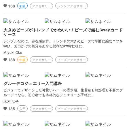
138
初級
アクセサリー
レジンアクセサリー
大きめビーズがトレンドでかわいい！ビーズで編む3wayカード
ケース
シンプルなのに、存在感抜群。トレンドの大きめビーズで平面に編むコツを
学び、お出かけの気分もあがる便利な3way仕様に。
Miyuki Oku
138
中級
アクセサリー
ビーズアクセサリー
グルーデコジュエリー入門講座
ビジューでデザインした可愛いハートの香水瓶。接着剤も熱処理も不要のグ
ルーデコなら、初心者でも本格的なジュエリーが手軽に。
木村 弘子
135
入門
アクセサリー
ビーズアクセサリー