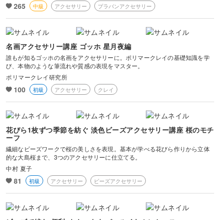
265
中級
アクセサリー
プラバンアクセサリー
名画アクセサリー講座 ゴッホ 星月夜編
誰もが知るゴッホの名画をアクセサリーに。ポリマークレイの基礎知識を学
び、本物のような筆流れや質感の表現をマスター。
ポリマークレイ研究所
100
初級
アクセサリー
クレイ
花びら1枚ずつ季節を紡ぐ 淡色ビーズアクセサリー講座 桜のモチ
ーフ
繊細なビーズワークで桜の美しさを表現。基本が学べる花びら作りから立体
的な大島桜まで、3つのアクセサリーに仕立てる。
中村 夏子
81
初級
アクセサリー
ビーズアクセサリー