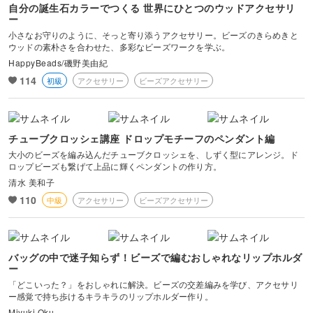
自分の誕生石カラーでつくる 世界にひとつのウッドアクセサリ
ー
小さなお守りのように、そっと寄り添うアクセサリー。ビーズのきらめきと
ウッドの素朴さを合わせた、多彩なビーズワークを学ぶ。
HappyBeads/磯野美由紀
114
初級
アクセサリー
ビーズアクセサリー
チューブクロッシェ講座 ドロップモチーフのペンダント編
大小のビーズを編み込んだチューブクロッシェを、しずく型にアレンジ。ド
ロップビーズも繋げて上品に輝くペンダントの作り方。
清水 美和子
110
中級
アクセサリー
ビーズアクセサリー
バッグの中で迷子知らず！ビーズで編むおしゃれなリップホルダ
ー
「どこいった？」をおしゃれに解決。ビーズの交差編みを学び、アクセサリ
ー感覚で持ち歩けるキラキラのリップホルダー作り。
Miyuki Oku