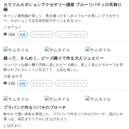
カラフルカボションアクセサリー講座 ブルーリバティの耳飾り
編
水々しい透明感が美しく、透き通ったすっきりブルーが美しいアクセサリ
ー。カボションで左右非対称デザインを作るコツ。
ノダアユミ
164
初級
アクセサリー
レジンアクセサリー
織って、きらめく。ビーズ織りで作る大人ジュエリー
コンパクトな織り機で手軽に楽しむビーズ織り。美しく並んだモチーフを耳
飾りやブレスレットに仕立てて、上品な装いに。
小坂 あや子
135
初級
アクセサリー
ビーズアクセサリー
プラバンで作るツバキのブローチ
鮮やかで濃い赤色を表現した、プラバンで作るツバキのブローチ。花びらや
葉っぱ、花芯までリアルに仕上げるコツ。
しばさおり