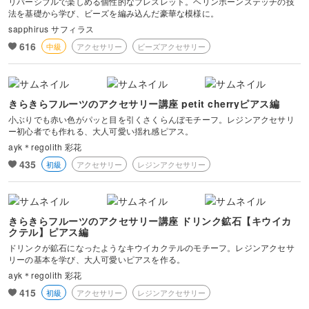
リバーシブルで楽しめる個性的なブレスレット。ヘリンボーンステッチの技
法を基礎から学び、ビーズを編み込んだ豪華な模様に。
sapphirus サフィラス
616
中級
アクセサリー
ビーズアクセサリー
きらきらフルーツのアクセサリー講座 petit cherryピアス編
小ぶりでも赤い色がパッと目を引くさくらんぼモチーフ。レジンアクセサリ
ー初心者でも作れる、大人可愛い揺れ感ピアス。
ayk＊regolith 彩花
435
初級
アクセサリー
レジンアクセサリー
きらきらフルーツのアクセサリー講座 ドリンク鉱石【キウイカ
クテル】ピアス編
ドリンクが鉱石になったようなキウイカクテルのモチーフ。レジンアクセサ
リーの基本を学び、大人可愛いピアスを作る。
ayk＊regolith 彩花
415
初級
アクセサリー
レジンアクセサリー