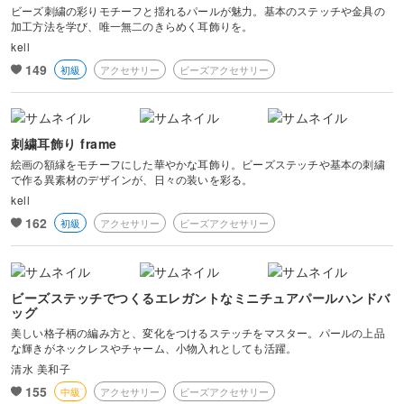
ビーズ刺繍の彩りモチーフと揺れるパールが魅力。基本のステッチや金具の
加工方法を学び、唯一無二のきらめく耳飾りを。
kell
149
初級
アクセサリー
ビーズアクセサリー
刺繍耳飾り frame
絵画の額縁をモチーフにした華やかな耳飾り。ビーズステッチや基本の刺繍
で作る異素材のデザインが、日々の装いを彩る。
kell
162
初級
アクセサリー
ビーズアクセサリー
ビーズステッチでつくるエレガントなミニチュアパールハンドバ
ッグ
美しい格子柄の編み方と、変化をつけるステッチをマスター。パールの上品
な輝きがネックレスやチャーム、小物入れとしても活躍。
清水 美和子
155
中級
アクセサリー
ビーズアクセサリー