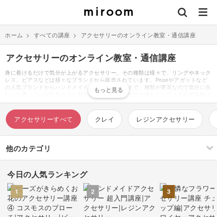
ホーム
>
すべての講座
>
アクセサリーのオンライン教室・通信講座
アクセサリーのオンライン教室・通信講座
身に着けるだけで気分が上がるアクセサリー。その種類は様々で、リングやネック
レス、ピアスなどは様々なブランドから販売されています。Pepeやアガットなど
の人気ブランドからハンドメイドのアクセサリーまで、種類が豊富なので気分に合
わせて選ぶことが出来るのも魅力のひとつです。女性の憧れとも言える結婚指輪は
ハイブランドが選ばれることが多く、高価ではありますが、修理やリメイク・リフ
ォームに対応してもらえるというメリットもあります。ゴールドやシルバー、プラ
チナなどの高価な素材は黒ずみが出来てしまってもクリーニングに出してサビ取り
アクセサリーすべて
クレイ
レジンアクセサリー
や洗浄してもらうと、元通りの輝きを取り戻します。不要になった時には買取も可
能です。日常使いのアクセサリーには、100均やハンドメイドのアクセサリーもお
すすめ。特にハンドメイドアクセサリーは価格が安いにも関わらず、本格的でハイ
ブランドと見間違うほどのクオリティの作品もたくさん販売されています。手作り
他のカテゴリ
ならではの、世界に一つのアクセサリーを楽しむことができ、オリジナルの台紙や
ボックス・ポーチなどにこだわり、おしゃれに梱包されているショップも多くあり
ます。
今日の人気ランキング
刺繍
編み物
1
2
3
ソーイング
イラスト・絵画
すべて
すべて