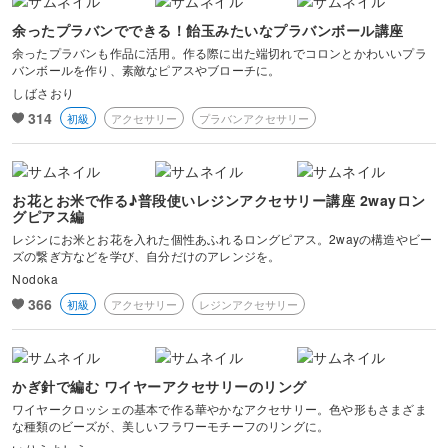
余ったプラバンでできる！飴玉みたいなプラバンボール講座
余ったプラバンも作品に活用。作る際に出た端切れでコロンとかわいいプラ
バンボールを作り、素敵なピアスやブローチに。
しばさおり
314
初級
アクセサリー
プラバンアクセサリー
お花とお米で作る♪普段使いレジンアクセサリー講座 2wayロン
グピアス編
レジンにお米とお花を入れた個性あふれるロングピアス。2wayの構造やビー
ズの繋ぎ方などを学び、自分だけのアレンジを。
Nodoka
366
初級
アクセサリー
レジンアクセサリー
かぎ針で編む ワイヤーアクセサリーのリング
ワイヤークロッシェの基本で作る華やかなアクセサリー。色や形もさまざま
な種類のビーズが、美しいフラワーモチーフのリングに。