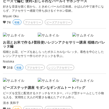
ビーズで編む 便利×おしゃれなパールイヤホンケース
好きな音楽を聴く前から、ときめくパールの立体感。かばんの中で迷子にな
らず、アクセサリー感覚で持ち歩けるイヤホン収納。
Miyuki Oku
74
初級
アクセサリー
ビーズアクセサリー
お花とお米で作る♪普段使いレジンアクセサリー講座 稲穂のバレ
ッタ編
稲穂とお花、ビーズをあしらったボタニカルなバレッタ。着色を中心とした
レジンアクセサリー作りのテクニックを学ぶ。
Nodoka
318
初級
アクセサリー
レジンアクセサリー
ビーズステッチ講座 モダンなギンガムトートバッグ
ビーズを交互に配色するステッチをマスター。バッグ型チャームとして小物
も入る、実用性と大人の可愛さを備えたアイテム作り。
清水 美和子
88
中級
アクセサリー
ビーズアクセサリー