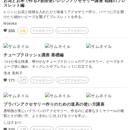
お花とお米で作る♪普段使いレジンアクセサリー講座 稲穂のブレ
スレット編
レジンにお花と稲穂を入れたひと味違うアクセサリー作り。パーツに穴を開
けたり細かいビーズを繋げてブレスレットを作る。
Nodoka
350
中級
アクセサリー
レジンアクセサリー
チューブクロッシェ講座 基礎編
つけ心地も快適、華やかなチューブクロッシェのアクセサリー。ビーズをチ
ューブ状に編み、ネックレスやブレスレットに仕立てる。
清水 美和子
171
入門
アクセサリー
ビーズアクセサリー
プラバンアクセサリー作りのための道具の使い方講座
透明感が美しいプラバンのアクセサリー。作るのに必要なタミヤツールの種
類とその使い方、よりきれいに仕上げるコツを学ぶ。
しばさおり
330
入門
アクセサリー
プラバンアクセサリー