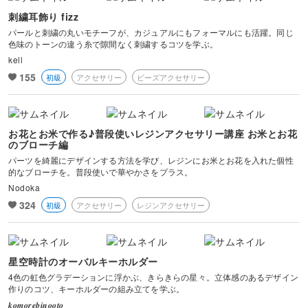
刺繍耳飾り fizz
パールと刺繍の丸いモチーフが、カジュアルにもフォーマルにも活躍。同じ
色味のトーンの違う糸で隙間なく刺繍するコツを学ぶ。
kell
155
初級
アクセサリー
ビーズアクセサリー
お花とお米で作る♪普段使いレジンアクセサリー講座 お米とお花
のブローチ編
パーツを綺麗にデザインする方法を学び、レジンにお米とお花を入れた個性
的なブローチを。普段使いで華やかさをプラス。
Nodoka
324
初級
アクセサリー
レジンアクセサリー
星空時計のオーバルキーホルダー
4色の虹色グラデーションに浮かぶ、きらきらの星々。立体感のあるデザイン
作りのコツ、キーホルダーの組み立てを学ぶ。
𝒌𝒐𝒎𝒐𝒓𝒆𝒃𝒊𝒏𝒐𝒐𝒕𝒐