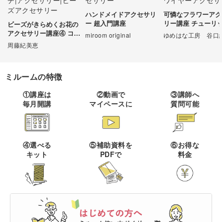
ハンドメイドアクセサリ
可憐なフラワーアク
伝統刺繍
棒針編み
ミニチュア・クレイ
ドール
すべて
すべて
ー 超入門講座
リー講座 チューリ
ビーズがきらめくお花の
クラフト
アクセサリー講座④ コス
miroom original
ゆめはな工房 谷口
その他刺繍
かぎ針編み
モスのブローチ
周藤紀美恵
パッチワーク
デッサン
ネイル
アクセサリー
すべて
すべて
パンチニードル
レース編み
布小物
ボールペンイラスト
ミルームの特徴
フェイクスイーツ
ドール服
カリグラフィー・レ
キャンドル
すべて
すべて
タリング
刺し子
マクラメ
①講座は
②動画で
③講師へ
和裁
アクリル絵の具
毎月開講
マイペースに
質問可能
ミニチュアフード
ドールハウス
ネイル検定
プラバンアクセサリー
絵付け・ペインティ
書道・ペン字
クロスステッチ
クラフトバンド
すべて
すべて
ング
洋裁
アルコールインクアート
ミニチュア雑貨
スカルプネイル
クレイ
オートクチュール刺繍
あみぐるみ
キャンドルホルダー
カリグラフィー
④選べる
⑤補助資料を
⑥お得な
ペーパークラフト
ハンドメイド
コピック
すべて
すべて
キット
PDFで
料金
ネイルケア
レジンアクセサリー
リボン刺繍
マーブルキャンドル
レタリング
パステルアート
ポーセラーツ
ペン字
ライフスタイル
フィットネス
すべて
すべて
ジェルネイル
ワイヤーアクセサリー
ビーズ刺繍
スイーツキャンドル
色鉛筆
トールペイント
筆文字
ペーパーアート
石鹸作り
クッキング
ビジネス
ビーズアクセサリー
すべて
すべて
フランス刺繍
ソイキャンドル