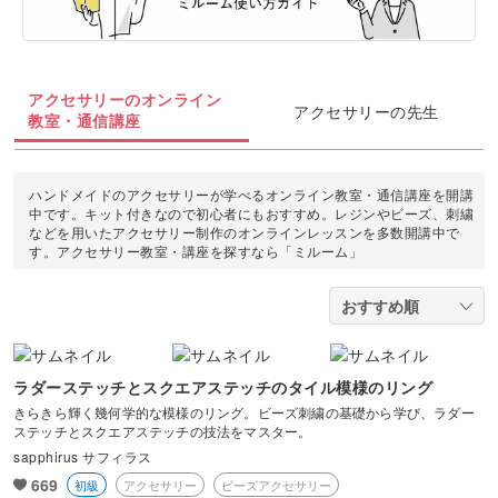
油絵
上絵付け
切り絵
羊毛フェルト
整理収納・片付け
フィットネス
カメラ・写真
ソウタシエ
ジェルキャンドル
すべて
すべて
水彩画
ラッピング
カービング
多肉植物
ダンス
アクセサリーのオンライン
ボタニカルキャンドル
アイシングクッキー
マネー
アクセサリーの先生
デジタルイラスト
教室・通信講座
すべて
折り紙
つまみ細工
占い
ピラティス
韓国キャンドル
パン
ブランディング
日本画
カメラその他
カルトナージュ
水引
ハンドメイドのアクセサリーが学べるオンライン教室・通信講座を開講
金継ぎ
ヨガ
中です。キット付きなので初心者にもおすすめ。レジンやビーズ、刺繍
アロマキャンドル
洋菓子
EC・集客
などを用いたアクセサリー制作のオンラインレッスンを多数開講中で
カメラ基礎
レザークラフト
す。アクセサリー教室・講座を探すなら「ミルーム」
フラワーアレンジメント
サシェ
和菓子
Webデザイン
画像編集ツール
消しゴムはんこ
手帳・ノート
料理
ボケ・丸ボケ
クラフト
アロマ・ハーブ
ラダーステッチとスクエアステッチのタイル模様のリング
構図
きらきら輝く幾何学的な模様のリング。ビーズ刺繍の基礎から学び、ラダー
ぬいぐるみ
ステッチとスクエアステッチの技法をマスター。
パーソナルカラー
sapphirus サフィラス
光・ライティング
669
初級
アクセサリー
ビーズアクセサリー
暮らし