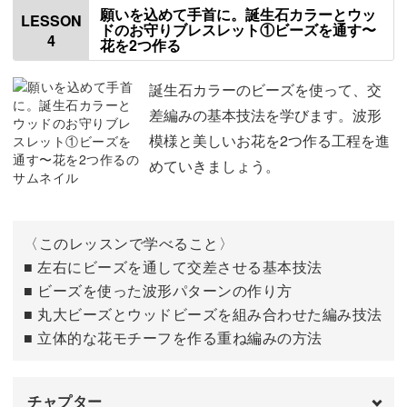
ボールチップをつける
00:40
願いを込めて手首に。誕生石カラーとウッ
LESSON
ドのお守りブレスレット①ビーズを通す〜
4
花を2つ作る
反対側のボールチップをつける
04:13
毎日身につける「小さなお守り」として、心の支えになっ
テグスをカットする
てくれるアクセサリー。
06:22
誕生石カラーのビーズを使って、交
差編みの基本技法を学びます。波形
ボールチップのフックを丸める
06:59
ビーズのきらめきとウッドの素朴さに癒やされながら、も
模様と美しいお花を2つ作る工程を進
のづくりの時間を楽しんでみませんか？
めていきましょう。
カニカンとアジャスターをつける
08:08
服とのスタイリング
10:44
〈このレッスンで学べること〉
完成♪
11:39
■ 左右にビーズを通して交差させる基本技法
■ ビーズを使った波形パターンの作り方
■ 丸大ビーズとウッドビーズを組み合わせた編み技法
■ 立体的な花モチーフを作る重ね編みの方法
チャプター