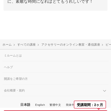
に、素敵な時間になればとてもうれしいです！
ホーム
>
すべての講座
>
アクセサリーのオンライン教室・通信講座
>
ビ
ミルームとは
ヘルプ
開講をご希望の方
会社概要・規約
受講期間：2ヶ月
日本語
English
繁體中文
简体中文
한국어