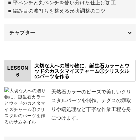
15:08
■ 平ペンチと丸ペンチを使い分けた仕上げ加工
■ 編み目の波打ちを整える形状調整のコツ
2個目の花を作る
16:27
チャプター
はじめに
00:00
ウッドビーズと丸大ビーズを通す
00:40
大切な人への贈り物に。誕生石カラーとウ
LESSON
ッドのカスタマイズチャーム①クリスタル
6
のパーツを作る
サイズを確認してビーズを通す
03:14
ボールチップを通す
04:55
天然石カラーのビーズで美しいクリ
スタルパーツを制作。テグスの癖取
マンテルリングを取りつける
09:01
りや端処理など丁寧な作業工程を身
につけます。
マンテルバーを取りつける
10:37
服とのスタイリング
12:12