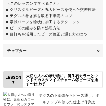
〈このレッスンで学べること〉
完成♪
12:50
■ クリスタルビーズと丸大ビーズを使った交差技法
■ テグスの巻き癖を取る下準備のコツ
■ 帯状パーツを輪状に加工するテクニック
■ ビーズの緩みを防ぐ処理方法
■ 目打ちを活用したビーズ修正と通し方のコツ
チャプター
はじめに
00:00
使用材料・道具
01:14
大切な人への贈り物に。誕生石カラーとウ
LESSON
ッドのカスタマイズチャーム②ビーズを通
7
す〜仕上げ
全体の流れ
01:53
テグスの巻きぐせを取る
02:32
テグスの下準備からビーズ通し、ボ
ールチップを使った仕上げ作業ま
テグスの先端に色をつける
04:09