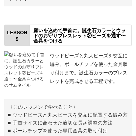
はじめに
00:00
使用材料・道具
01:25
願いを込めて手首に。誕生石カラーとウッ
LESSON
ドのお守りブレスレット②ビーズを通す〜
5
金具をつける
全体の流れ
02:03
テグスの巻きぐせを取る
02:35
ウッドビーズと丸大ビーズを交互に
編み、ボールチップを使った金具取
テグスの先端に色をつける
04:12
り付けまで。誕生石カラーのブレス
レットを完成させる工程です。
テグスをカットする
05:12
丸小ビーズとボールチップを通す
06:01
〈このレッスンで学べること〉
丸大ビーズとウッドビーズを通す
06:50
■ ウッドビーズと丸大ビーズを交互に配置する編み方
■ 手首サイズに合わせた適切な長さ調整の方法
丸大ビーズ〜クリスタルを通して花を作る
11:00
■ ボールチップを使った専用金具の取り付け
ビーズを通し忘れたときの対処法