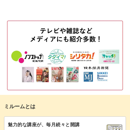
テグスの先端にボンドをつける
01:39
ビーズを順に通す
03:55
ビーズを通してつなげる
05:48
ボールチップをつける
08:44
テグスをカットする
11:37
フックを丸めて金具をつける
12:17
白い箱にキーホルダーを入れる
14:19
リボンを巻く
15:45
ミルームとは
完成♪
18:49
魅力的な講座が、毎月続々と開講