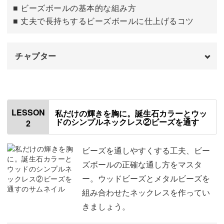
一年中楽しめるデザインで、日々のコーディネートを豊か
■ ビーズボールの基本的な組み方
にしてくれます。
■ 丈夫で長持ちするビーズボールに仕上げるコツ
チャプター
体系的に学べるビーズワーク
はじめに
00:00
3つのアクセサリーづくりを通して、さまざまなビーズワ
使用材料・道具
01:03
LESSON
私だけの輝きを胸に。誕生石カラーとウッ
ークが学べます。
ドのシンプルネックレス②ビーズを通す
2
誕生石ビーズの意味
01:40
ネックレスでは、いくつかのビーズを組み合わせたビーズ
全体の流れ
04:49
ビーズを通しやすくする工夫、ビー
ボールの作り方や、それをテグスに通していくコツ。
ズボールの正確な通し方をマスタ
テグスの巻きぐせを取る
06:03
ー。ウッドビーズとメタルビーズを
組み合わせたネックレスを作ってい
テグスの先端に色をつける
07:41
きましょう。
ブレスレットでは、波形模様やお花を作る交差編みの技法
テグスをカットする
08:40