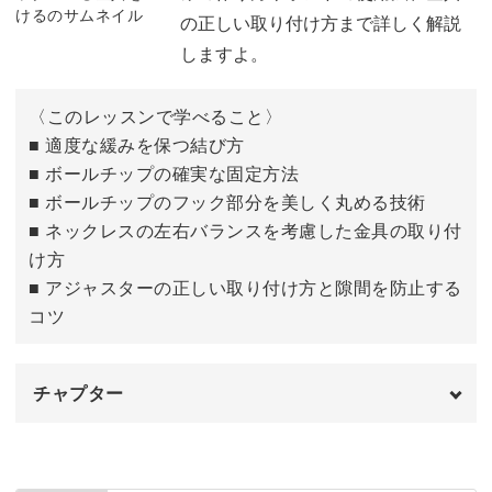
の正しい取り付け方まで詳しく解説
メタルビーズ〜ゴージャスなビーズを通す
07:08
1月のガーネットは「情熱・実り」、2月のアメジストは
しますよ。
「安らぎ・直感」⋯
丸大ビーズとウッドビーズを交互に通す
09:33
〈このレッスンで学べること〉
ウッドビーズ〜メタルビーズを通す
12:45
誕生石には、12ヶ月それぞれに素敵な意味が込められてい
■ 適度な緩みを保つ結び方
ます。
■ ボールチップの確実な固定方法
ビーズボールを通す
14:06
■ ボールチップのフック部分を美しく丸める技術
残りのビーズを通す
16:02
■ ネックレスの左右バランスを考慮した金具の取り付
け方
■ アジャスターの正しい取り付け方と隙間を防止する
その意味を知ることで、自分の誕生石カラーにもっと愛着
コツ
がわくように。
生まれ月のビーズでなくても、今の自分に合ったものや誰
チャプター
かを励ますための言葉を意味するものを選ぶのもおすすめ
です♪
はじめに
00:00