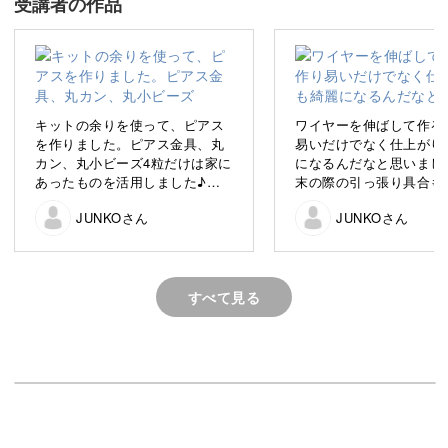
受講者の作品
生まれ月の特別なモチーフで、世界にひとつだけのアイテ
ムが完成しますよ♪
キットの余りを使って、ピアス
ワイヤーを伸ばして作る
を作りました。ピアス金具、丸
易いだけでなく仕上がり
カン、丸小ビーズ4粒だけは家に
になるんだなと思いまし
「アクセサリー作りは初めて⋯」そんな方でも大丈夫。
あったものを活用しました♪キ
末の際の引っ張り具合も
ットの残りは、丸大ビーズとキ
ないといけないことがわ
JUNKOさん
JUNKOさん
ーホルダー金具です。上手く活
した。
作りやすいコツを交えながら進めていくので、初心者さん
用できました。
も安心してスタートしてくださいね！
すべて見る
3つの個性的なアクセサリーが作れる
今回作るのは、どれも普段使いしやすいアクセサリー。