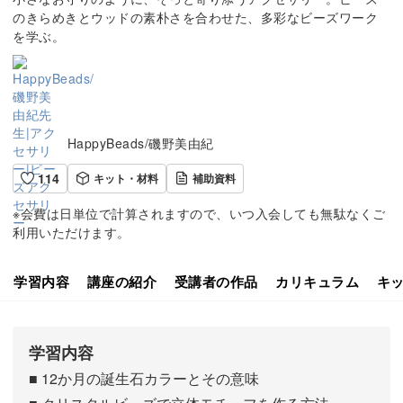
のきらめきとウッドの素朴さを合わせた、多彩なビーズワーク
を学ぶ。
HappyBeads/磯野美由紀
114
キット・材料
補助資料
※会費は日単位で計算されますので、いつ入会しても無駄なくご
利用いただけます。
学習内容
講座の紹介
受講者の作品
カリキュラム
キ
学習内容
■ 12か月の誕生石カラーとその意味