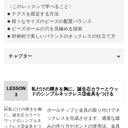
を学びます。
〈このレッスンで学べること〉
ビーズボールを作る
09:15
■ テグスを固定する方法
「細かい作業は苦手⋯」という方も、見えやすい工夫をお
■ 様々なサイズのビーズの配置バランス
教えしますので安心してくださいね。
■ ビーズボールの穴を見極める技術
■ 対称的で美しいバランスのネックレスの仕立て方
チャプター
チャームでは、クリスタルビーズやウッドチップなど、多
彩な素材の組み合わせを習得。
はじめに
00:00
材料の特性からひとつひとつの技術まで、じっくりステッ
テグスをカットする
00:52
LESSON
私だけの輝きを胸に。誕生石カラーとウッ
プアップできる内容になっています♪
ドのシンプルネックレス③金具をつける
3
テグスの先端にボンドをつける
01:57
ウッドビーズ〜メタルビーズを通す
03:56
ボールチップと金具の取り付けでネ
ックレスを完成させます。適度な緩
ビーズボールを通す
05:43
誕生石の意味を知って、心の支えに
みの作り方やボンドの使用法、金具