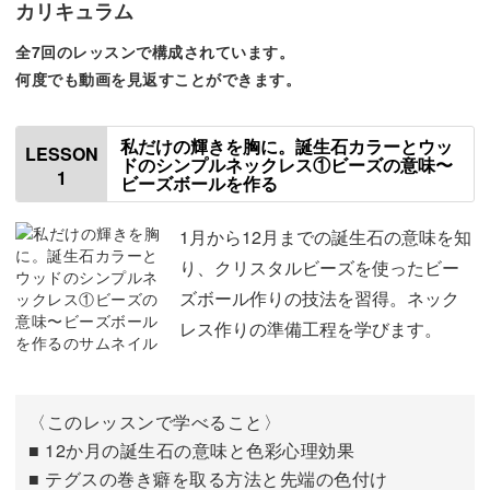
カリキュラム
個性的ながらシンプルなので、どんな装いにも合わせやす
全7回のレッスンで構成されています。
いですよ。
何度でも動画を見返すことができます。
私だけの輝きを胸に。誕生石カラーとウッ
LESSON
▲軽やかなウッドビーズのシンプルネックレス
ドのシンプルネックレス①ビーズの意味〜
1
ビーズボールを作る
1月から12月までの誕生石の意味を知
▲お花模様が可愛いお守りブレスレット
り、クリスタルビーズを使ったビー
ズボール作りの技法を習得。ネック
レス作りの準備工程を学びます。
▲エスニックなカスタマイズチャーム
誕生石カラーのビーズとウッドを組み合わせた、ナチュラ
〈このレッスンで学べること〉
ルな仕上がりが魅力♪
■ 12か月の誕生石の意味と色彩心理効果
■ テグスの巻き癖を取る方法と先端の色付け