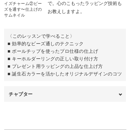
で。心のこもったラッピング技術も
お教えしますよ。
テグスをカットする
05:08
丸大ビーズとクリスタルを通す
05:47
〈このレッスンで学べること〉
上と下をつなげて輪にする
09:07
■ 効率的なビーズ通しのテクニック
■ ボールチップを使ったプロ仕様の仕上げ
テグスを処理する
12:48
■ キーホルダーリングの正しい取り付け方
■ プレゼント用ラッピングの上品な仕上げ方
■ 誕生石カラーを活かしたオリジナルデザインのコツ
チャプター
はじめに
00:00
テグスを2本カットする
00:52