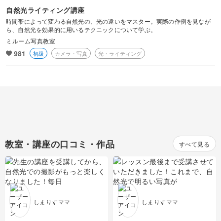
ラッピング
カービング
多肉植物
ダンス
自然光ライティング講座
ボタニカルキャンドル
アイシングクッキー
マネー
デジタルイラスト
すべて
時間帯によって変わる自然光の、光の違いをマスター。実際の作例を見なが
折り紙
つまみ細工
ら、自然光を効果的に用いるテクニックについて学ぶ。
占い
ピラティス
韓国キャンドル
パン
ブランディング
ミルーム写真教室
日本画
カメラその他
カルトナージュ
水引
981
初級
カメラ・写真
光・ライティング
金継ぎ
ヨガ
アロマキャンドル
洋菓子
EC・集客
カメラ基礎
レザークラフト
フラワーアレンジメント
サシェ
和菓子
Webデザイン
画像編集ツール
消しゴムはんこ
手帳・ノート
料理
ボケ・丸ボケ
クラフト
アロマ・ハーブ
教室・講座の口コミ・作品
すべて見る
構図
ぬいぐるみ
パーソナルカラー
光・ライティング
暮らし
風景・スナップ
しまりすママ
しまりすママ