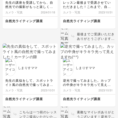
物撮り・テーブルフォト
先生の講座を受講してから、自
レッスン最後まで受講させてい
然光での撮影がもっと楽しくな
ただきました！これまで、自然
りました！
光で明るい写真が撮れることは
カメラ・写真
2024/01/18
カメラ・写真
2023/10/31
ポートレート
毎日 撮っているうちに、光の当
分かっていたのですが、先生の
たり方やスタイリングに慣れて
講座を受講して、もっと色々な
自然光ライティング講座
自然光ライティング講座
きて、短時間でもイメージ通り
雰囲気の写真が撮れるようにな
に撮ることが出来るようになっ
りました！今後も自然光を味方
てきました。
につけて、写真撮影を楽しんで
最後までご受講いただき
いきたいと思います。ありがと
ありがとうございます！
うございました(^^)
この講座を通じて幅が広
がったとのお声をお伺い
できてとても嬉しいです
✨今後の様々なお写真撮
影にご活用いただけます
ように！ご受講ありがと
しまりすママ
しまりすママ
うございました🙇🏻‍♀️✨
先生の真似をして、スポットラ
逆光で撮ってみました。カップ
イト風の自然光で撮ってみまし
の中身がキラキラ光って見えま
た！カーテンの隙間から光を当
すね(^^)
カメラ・写真
2023/10/31
カメラ・写真
2023/10/31
てようとしたのですが、背景に
まで当たってしまい、なかなか
自然光ライティング講座
自然光ライティング講座
難易度が高かったです。スポッ
トライト風になっているかは分
かりわせんが、普段の写真とは
こちらは一つ前のレッス
素敵なマイレポありがと
違ったカッコ良い雰囲気になっ
ンでご提出いただいたマ
うございます！逆光で撮