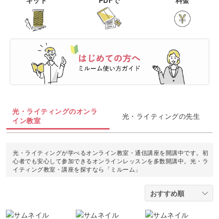
キット
PDFで
料金
その他刺繍
かぎ針編み
パッチワーク
デッサン
ネイル
アクセサリー
すべて
すべて
パンチニードル
レース編み
布小物
ボールペンイラスト
フェイクスイーツ
ドール服
カリグラフィー・レ
キャンドル
すべて
すべて
タリング
刺し子
マクラメ
和裁
アクリル絵の具
ミニチュアフード
ドールハウス
ネイル検定
プラバンアクセサリー
絵付け・ペインティ
書道・ペン字
クロスステッチ
クラフトバンド
すべて
すべて
ング
洋裁
アルコールインクアート
ミニチュア雑貨
スカルプネイル
クレイ
オートクチュール刺繍
あみぐるみ
キャンドルホルダー
カリグラフィー
光・ライティングのオンラ
ペーパークラフト
ハンドメイド
コピック
すべて
すべて
光・ライティングの先生
イン教室
ネイルケア
レジンアクセサリー
リボン刺繍
マーブルキャンドル
レタリング
パステルアート
ポーセラーツ
ペン字
ライフスタイル
フィットネス
すべて
すべて
ジェルネイル
ワイヤーアクセサリー
光・ライティングが学べるオンライン教室・通信講座を開講中です。初
ビーズ刺繍
スイーツキャンドル
心者でも安心して参加できるオンラインレッスンを多数開講中。光・ラ
色鉛筆
トールペイント
筆文字
イティング教室・講座を探すなら「ミルーム」
ペーパーアート
石鹸作り
クッキング
ビジネス
ビーズアクセサリー
すべて
すべて
フランス刺繍
ソイキャンドル
油絵
上絵付け
切り絵
羊毛フェルト
整理収納・片付け
フィットネス
カメラ・写真
ソウタシエ
ジェルキャンドル
すべて
すべて
水彩画