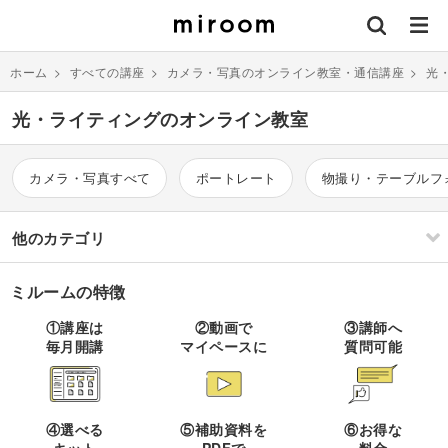
ホーム
>
すべての講座
>
カメラ・写真のオンライン教室・通信講座
>
光
光・ライティングのオンライン教室
カメラ・写真すべて
ポートレート
物撮り・テーブルフ
他のカテゴリ
ミルームの特徴
刺繍
編み物
①講座は
②動画で
③講師へ
毎月開講
マイペースに
質問可能
ソーイング
イラスト・絵画
すべて
すべて
伝統刺繍
棒針編み
ミニチュア・クレイ
ドール
すべて
すべて
④選べる
⑤補助資料を
⑥お得な
クラフト