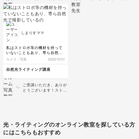
たと思います(^^)ありがとうご
イレポとはガラッと雰囲
影することでカップのキ
ざいました！
気が代わりに、カッコ良
ラキラが引き立ちますね
い雰囲気のお写真です
🫧やわらなか雰囲気が素
ね！スポットライト風に
敵です！
当てていただくことで背
景と作品のコントラスト
しまりすママ
が出て作品が際立ってい
ます🌷
私はストロボ等の機材を持って
いないこともあり、専ら自然光
で撮影しているので、とても有
カメラ・写真
2023/10/31
り難いテーマでした。基本から
詳しく教えていただき、ありが
自然光ライティング講座
とうございました！さっそくカ
メラを持って試してみました(о
´∀`о)
ご受講いただき、ありが
とうございます！ストロ
ボはなかなかハードルが
高いですよね！自然光で
もコツを押さえることで
たくさん活用できますの
で、お役に立てて何より
です📷
光・ライティングのオンライン教室を探している方
にはこちらもおすすめ