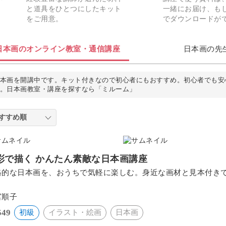
と道具をひとつにしたキット
一緒にお届け、もし
をご用意。
でダウンロードが
日本画のオンライン教室・通信講座
日本画の先
本画を開講中です。キット付きなので初心者にもおすすめ。初心者でも安
。日本画教室・講座を探すなら「ミルーム」
彩で描く かんたん素敵な日本画講座
格的な日本画を、おうちで気軽に楽しむ。身近な画材と見本付き
。
宮順子
549
初級
イラスト・絵画
日本画