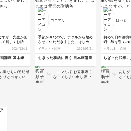
たりするとまた印
すし、重なりの透明感も
敵な作
今回はトンボと
わりますのでぜひ
しっかり描けていますね
たね🌸 まだ絵の具も
り
ンジしてみて下さ
🌸ご受講いただきありが
ってい
とても楽しかった
ご受講ありがとうご
とうございました😊
で、ぜ
コニマリ
ほへと
した！
画制作
絵具もまだ使え
で作品を描いて
いね✨
す🙇‍♀️✨
ですが、先生が画
季節が今なので、ホタルから始め
初めて日本画挑戦
幻想的な作品、
いて易しくお話を
させていただきました。はじめは
細い線を引くの
さりありがとうご
ので、
背景の瑠璃色が端まで広がってし
たですが、とて
2024/12/11
イラスト・絵画
2024/05/31
イラスト・絵画
描くことが出来ま
まいました。紙を水で洗ってリセ
た。
ットしました💦紙の滲みどめが流
本画講座 基本練
ちぎった和紙に描く 日本画講座
ちぎった和紙に
れたかもしれませんね。
今まで自分が手に
この紙の表と裏のみわけかたあり
とは全然違うの
ますか？
の重なりの透明感
コニマリ様 お返事遅く
ありが
ましたが楽しかっ
葉っぱも滲んでしまったので太い
かりと出せていま
なってしまい申し訳ござ
とても
葉っぱにしてしまいました。
日本画の画材を楽
いません🙇‍♂️ 滲み止めを
すね❄
難しいです。
頂けてよかったで
していない和紙なので、
楽しん
ありがとうございました
絵の具の色を変える
端まで色が染みてしまう
いです
モチーフでも違っ
事はよくあります😃 全
になるので、ぜひ
体的に色がのってしまっ
ンジしてみてくだ
ても、それはそれで綺麗
なのでそのまま描いてし
まう事もまりますよ😄
和紙の裏表ですが、指で
撫でてみて、ツルっと感