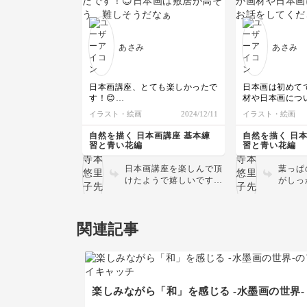
もとても丁寧に描き込ま
を変え
れていて、すごく素敵な
象が変
作品に仕上がりました
チャレ
ね！背景の色もニュアン
い❄️
あさみ
あさみ
スがあって素敵です！ご
ざいま
受講頂きありがとうござ
いました😊
日本画講座、とても楽しかったで
日本画は初めて
す！😊
材や日本画につ
してくださった
イラスト・絵画
2024/12/11
イラスト・絵画
日本画は敷居が高そう、難しそう
戸惑うことなく
だなぁ…と思っていましたが、先
した🙇‍♀️✨
自然を描く 日本画講座 基本練
自然を描く 日
生がとてもわかりやすく
習と青い花編
習と青い花編
技法を教えてくださったので最後
絵の具や筆も、
まで描き上げることが出来ました
取ってきたもの
日本画講座を楽しんで頂
葉っぱ
🙇‍♀️✨
で、ドキドキし
けたようで嬉しいです✨
がしっ
たです！😊
作品もとても丁寧に描け
すね✨
また、色の表情が素朴というか
ていますね🌸背景の青の
しんで
とてもとても優しくて日本画の魅
ニュアンスの変化もしっ
す🎨
力を知ることが出来て楽しい＆嬉
関連記事
かりと出せています🟦
と同じ
しいです😊
ぜひまた日本画の絵の具
た印象
を使って、ご自身で描い
チャレ
てみたいモチーフなどに
さい🙌
も挑戦してみてください
😊
楽しみながら「和」を感じる -水墨画の世界-