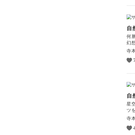
ポートレート
自
何
幻
寺本
自
星
ツ
寺本