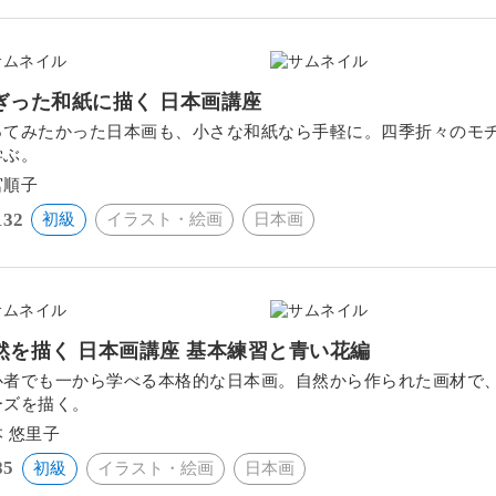
ぎった和紙に描く 日本画講座
ってみたかった日本画も、小さな和紙なら手軽に。四季折々のモ
学ぶ。
宮順子
132
初級
イラスト・絵画
日本画
然を描く 日本画講座 基本練習と青い花編
心者でも一から学べる本格的な日本画。自然から作られた画材で
ーズを描く。
 悠里子
85
初級
イラスト・絵画
日本画