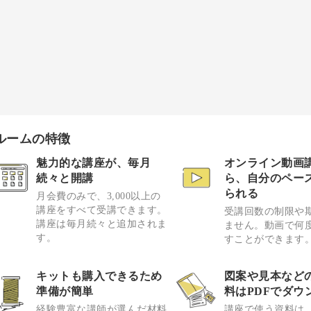
ルームの特徴
魅力的な講座が、毎月
オンライン動画
続々と開講
ら、自分のペー
られる
月会費のみで、3,000以上の
講座をすべて受講できます。
受講回数の制限や
講座は毎月続々と追加されま
ません。動画で何
す。
すことができます
キットも購入できるため
図案や見本など
準備が簡単
料はPDFでダウ
経験豊富な講師が選んだ材料
講座で使う資料は