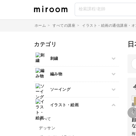
ホーム
>
すべての講座
>
イラスト・絵画の通信講座・オ
日
カテゴリ
刺繍
すべて
編み物
伝統刺繍
すべて
ソーイング
その他刺繍
棒針編み
パンチニードル
すべて
イラスト・絵画
かぎ針編み
刺し子
パッチワーク
レース編み
クロスステッチ
すべて
顔
布小物
マクラメ
オートクチュール刺繍
デッサン
和裁
クラフトバンド
梅
リボン刺繍