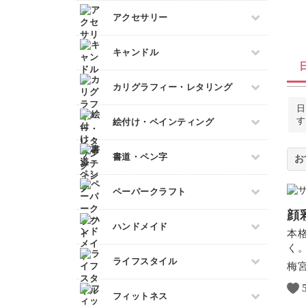
ミニチュア雑貨
すべて
アクセサリー
ドールハウス
ネイル検定
すべて
キャンドル
スカルプネイル
プラバンアクセサリー
ネイルケア
すべて
カリグラフィー・レタリング
クレイ
ジェルネイル
キャンドルホルダー
日
レジンアクセサリー
すべて
す
絵付け・ペインティング
マーブルキャンドル
ワイヤーアクセサリー
カリグラフィー
スイーツキャンドル
ビーズアクセサリー
すべて
書道・ペン字
レタリング
ソイキャンドル
ポーセラーツ
ジェルキャンドル
すべて
ペーパークラフト
トールペイント
ボタニカルキャンドル
ペン字
上絵付け
顔
すべて
韓国キャンドル
ハンドメイド
筆文字
本
ペーパーアート
アロマキャンドル
く
すべて
ライフスタイル
切り絵
梅
サシェ
石鹸作り
ラッピング
すべて
フィットネス
羊毛フェルト
折り紙