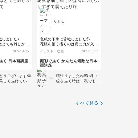
品に仕上がりまし
品に仕上がりましたね！
いう生き物が加わ
ありがとうございます🙇‍♀️✨
残
最初は細い線をなめらか
ると思いますの
に描くのは難しいですよ
です！😊
先生が教えてくださった日本画の
ひこれからも日本
ね💦真っ直ぐに線を引く
魅力や透明感、描いてみて色々な
りとる
を楽しんでくださ
練習をするだけでも手が
るので、色々な色
魅力に触れ、知ることが出来て大
いきたいと思いま
好きになりました😊
だんだん慣れてきますよ
👍 日本画の魅力を感じ
て頂けてよかったです✨
しました⭐︎
色紙の下塗に苦戦しました💦
技法を教えてくだ
ぜひまたお好きなモチー
はとても難しかっ
花脈を細く描くのは肩に力が入り
ざいます😊✨
フや色で楽しんでみてく
も楽しく描けまし
すぎて震えたり線の太さが変わっ
2024/04/25
イラスト・絵画
2023/05/17
ださいね🌸
てしまって、、、それでもまだま
だ描きたいと思っています。冷静
描く 日本画講座
顔彩で描く かんたん素敵な日本
になってまたチャレンジします。
画講座
とうございます😄
頑張りましたね🥰 細い
美しく描けていま
線を描く時は、私でもプ
️素晴らしいです✨️
ルプルしてしまう事があ
でいただけて嬉し
ります😄 描く前に、新
🥰
聞紙などで素振りの様に
何度か練習してから、少
すべて見る
しくらいズレても良い
や〜っと思いながら描く
と、力もいい感じに抜け
ますよ😊 これからも楽
しんで描いて下さい✨️