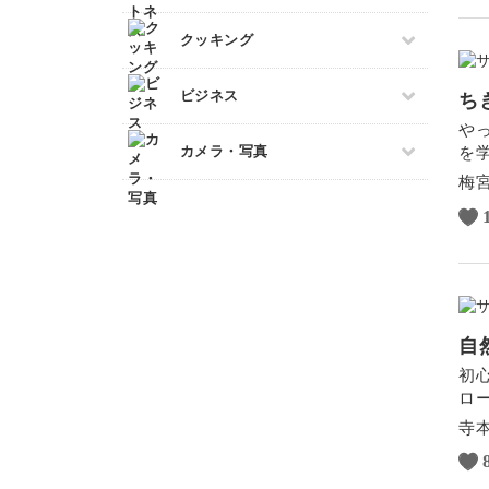
整理収納・片付け
カービング
カルトナージュ
すべて
クッキング
多肉植物
つまみ細工
フィットネス
占い
水引
すべて
ビジネス
ダンス
ち
金継ぎ
レザークラフト
アイシングクッキー
や
ピラティス
フラワーアレンジメント
すべて
消しゴムはんこ
カメラ・写真
を
パン
ヨガ
手帳・ノート
マネー
梅
クラフト
洋菓子
すべて
アロマ・ハーブ
ブランディング
ぬいぐるみ
和菓子
カメラその他
パーソナルカラー
EC・集客
料理
カメラ基礎
暮らし
Webデザイン
画像編集ツール
ボケ・丸ボケ
自
構図
初
光・ライティング
ロ
寺本
風景・スナップ
物撮り・テーブルフォト