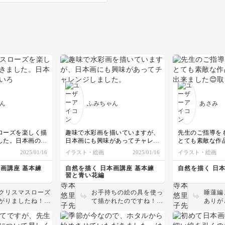
ん
ふみちゃん
あさみ
ローズを楽しく描
趣味で水彩画を描いていますが、
先生のご指導を
した。日本画の技
日本画にも興味があってチャレン
とても素敵な作
かりました。あり
ジしました。手持ちの胡粉や顔彩
来ました😊
2025/01/16
イラスト・絵画
2025/01/16
イラスト・絵画
した。
で描いたので、背景の色があまり
濃くできませんでした。
取り組む前は、
本画講座 基本練
自然を描く 日本画講座 基本練
自然を描く 日
など多く難しい
習と青い花編
が
先生が各モチー
クリスマスローズ
お手持ちの絵の具を使っ
睡蓮編
に教えてくださ
がりましたね！葉
て描かれたのですね！背
ありが
躓くことなく描
花の重なりも丁寧
景の絵の具は薄めでもム
トンボ
来ました🙇‍♀️✨
れていますね✨色
ラなく綺麗に塗れていま
として