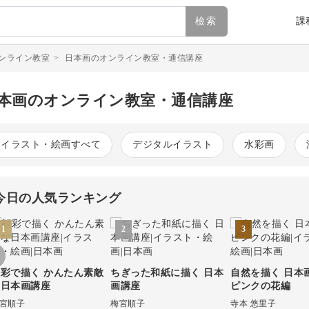
檢索
課
ンライン教室
>
日本画のオンライン教室・通信講座
本画のオンライン教室・通信講座
イラスト・絵画すべて
デジタルイラスト
水彩画
今日の人気ランキング
1
2
3
彩で描く かんたん素敵
ちぎった和紙に描く 日本
自然を描く 日本
な日本画講座
画講座
ピンクの花編
宮順子
梅宮順子
寺本 悠里子