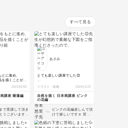
すべて見る
あさみ
もとに進め、
とても楽しい講座でした😊
品を描くことが出
先生が幻想的で素敵な下図をご指
2025/01/03
イラスト・絵画
2024/12/25
導くださったので、描いている間
モチーフの重なり
とても楽しかったです！
本画講座 睡蓮編
自然を描く 日本画講座 ピンク
かなと思いました
の花編
輪郭線はもっとなめらかにモチー
フ、迷わないよう
フに沿って細く描けるように練習
まで受講して頂き
ピンクの花編楽しんで頂
ったおかげで、
します。
とうございます！
けて嬉しいです☺️ 背景
き進めることが出
も睡蓮も生き生き
もキラキラと幻想的な雰
幻想的な背景、技法をわかりやす
いて、とっても素
囲気が出ていて素敵な作
く教えていただき