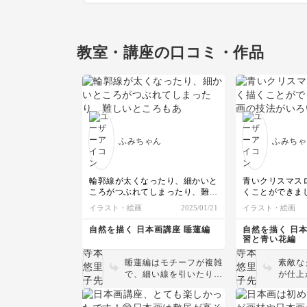
教室・講座の口コミ・作品
ふみちゃん
ふみちゃ
輪郭線が太くなったり、細かいと
青いクリスマス
ころがつぶれてしまったり、難し
くことができま
いところもありましたが、仕上が
法がいろいろわ
イラスト・絵画
2025/01/21
イラスト・絵画
っていく過程にわくわくしながら
がとうございま
楽しく取り組むことができまし
自然を描く 日本画講座 睡蓮編
自然を描く 日
た。先生、ありがとうございまし
習と青い花編
た。
睡蓮編はモチーフが複雑
素敵な
で、細い線を引いたり細
が仕上
かい部分を塗るのが大変
っぱや
だったかと思います。で
に描か