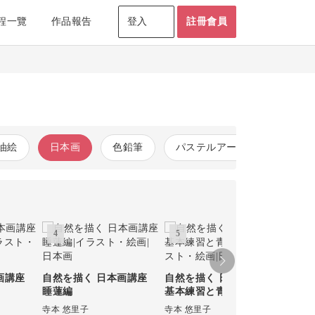
程一覽
作品報告
登入
註冊會員
油絵
日本画
色鉛筆
パステルアート
コピッ
4
5
画講座
自然を描く 日本画講座
自然を描く 日本画講座
睡蓮編
基本練習と青い花編
寺本 悠里子
寺本 悠里子