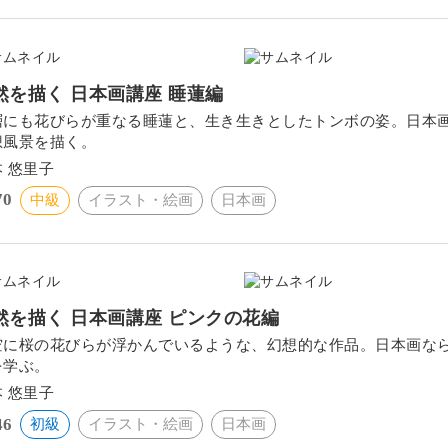
然を描く 日本画講座 睡蓮編
層にも花びらが重なる睡蓮と、生き生きとしたトンボの姿。日本
想風景を描く。
 悠里子
70
中級
イラスト・絵画
日本画
然を描く 日本画講座 ピンクの花編
空に桜の花びらが浮かんでいるような、幻想的な作品。日本画な
を学ぶ。
 悠里子
46
初級
イラスト・絵画
日本画