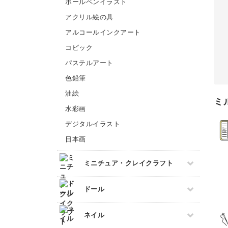
ボールペンイラスト
洋裁
あみぐるみ
ビーズ刺繍
アクリル絵の具
フランス刺繍
アルコールインクアート
ソウタシエ
コピック
パステルアート
色鉛筆
油絵
ミ
水彩画
デジタルイラスト
日本画
ミニチュア・クレイクラフト
すべて
ドール
フェイクスイーツ
すべて
ネイル
ミニチュアフード
ドール服