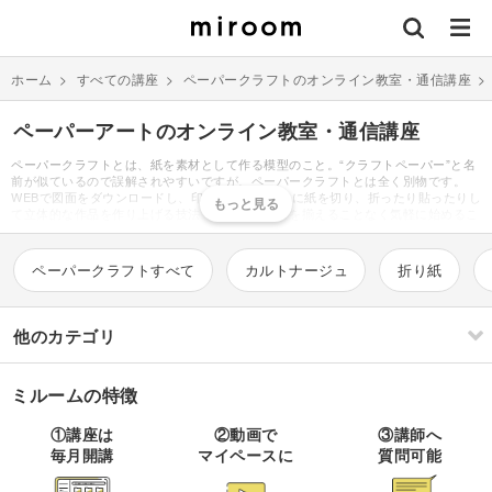
ホーム
>
すべての講座
>
ペーパークラフトのオンライン教室・通信講座
ペーパーアートのオンライン教室・通信講座
ペーパークラフトとは、紙を素材として作る模型のこと。“クラフトペーパー”と名
前が似ているので誤解されやすいですが、ペーパークラフトとは全く別物です。
WEBで図面をダウンロードし、印刷した図面通りに紙を切り、折ったり貼ったりし
て立体的な作品を作り上げる技法で、特別な道具を揃えることなく気軽に始めるこ
とが出来るのが最大の魅力ともいえます。素材は紙だけにも関わらず、立体的で繊
細な作品が仕上がるので作るのも飾るのも楽しく、人気を集めています。作品とし
て人気なのが犬や猫、鳥、昆虫、魚、恐竜などの動物や駅、家などのミニチュア建
ペーパークラフトすべて
カルトナージュ
折り紙
物、トラックや消防車などの乗り物です。また、ポケモン、マイクラ、マリオ、鬼
滅の刃、エヴァンゲリオンなどのアニメ・ゲームキャラクターの作品を作ることも
できます。作り方は、まずWEB上で好きな図案を探し印刷しましょう。プリンター
メーカーのエプソンやキャノンのサイトにも無料図面がたくさん配布されていま
他のカテゴリ
す。印刷用紙はフォトマット紙など厚みのあるものがおすすめです。あとは、印刷
されたものを図面通りにハサミで切り、のりやテープで説明書通り貼り付けるだけ
で完成。簡単な作業で素敵な作品ができるので、ぜひお子様と楽しむ工作にもいか
ミルームの特徴
がでしょうか。
刺繍
編み物
①講座は
②動画で
③講師へ
毎月開講
マイペースに
質問可能
ソーイング
イラスト・絵画
すべて
すべて