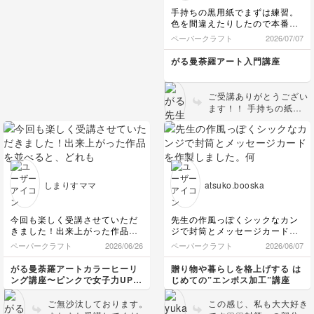
手持ちの黒用紙でまずは練習。
色を間違えたりしたので本番は
慎重にしなくては。
ペーパークラフト
2026/07/07
がる曼荼羅アート入門講座
ご受講ありがとうござい
ます！！ 手持ちの紙に
描いたのですね😳 ぷる
るん石が美しく輝いてま
す💚✨
しまりすママ
atsuko.booska
今回も楽しく受講させていただ
先生の作風っぽくシックなカン
きました！出来上がった作品を
ジで封筒とメッセージカードを
並べると、どれも違った雰囲気
作製しました。
ペーパークラフト
2026/06/26
ペーパークラフト
2026/06/07
で、曼荼羅の魅力がたくさん詰
何度見ても素敵…( *´艸｀)♥️
まっていて圧巻です！！ありが
がる曼荼羅アートカラーヒーリ
贈り物や暮らしを格上げする は
とうございました！
ング講座〜ピンクで女子力UPし
じめての”エンボス加工”講座
幸福感を〜
ご無沙汰しております。
この感じ、私も大大好き