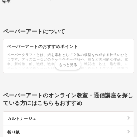
ます！ ひとつひとつ丁
寧に描かれていますね😍
サインも素敵です✨ 他に
もカラー編の講座があり
ますが、入門よりも少し
レベルアップしていて楽
ペーパーアートについて
しめると思います！
ペーパーアートのおすすめポイント
ペーパークラフトとは、紙を素材として立体の模型を作成する技法のひと
つです。ディズニーなどのキャラクター作品や、籠など実用的な作品、電
車、新幹線、船、戦艦、戦車、スポーツカー、戦闘機、鉄道、飛行機、ロ
ボットなど紙で作られたとは到底思えない精密な作品も人気です。精密で
あるほど難しいので、つい時間を忘れて夢中になってしまうことも。ペー
パークラフト作家やクリエイターズのサイトでは本格的な型紙が無料でダ
ウンロード出来るサイトもあるので、好みの図面を探して挑戦してみると
良いでしょう。また、日産やホンダ、トヨタのサイトでは各メーカーの車
種のペーパークラフト図面が配布されているので、愛車やお気に入りの車
ペーパーアートのオンライン教室・通信講座を探し
のペーパークラフトを作って飾るのもおすす。鉄道会社でも、無料でダウ
ンロード出来る図面があるので好きな車体を作り、プラレールに被せて走
ている方にはこちらもおすすめ
らせるのも人気があります。作り方は簡単で、好みの図面（展開図）をダ
ウンロードし、プリンターで印刷するだけ。この際、厚みのある紙の方が
強度のある作品が作れるので、フォトマット紙などがおすすめです。100
カルトナージュ
均でも厚手の用紙は販売されているので、費用も抑えられます。プリンタ
ーが家に無い場合はコンビニで印刷することもできます。印刷が出来た
ら、後は図面通りに切り、のりやテープで貼り付けることで立体的な作品
折り紙
が完成します。初心者はかごやひまわりなどの花、食べ物やふねなどの乗
り物が比較的簡単に作りやすいでしょう。作り方の本や、キットも販売さ