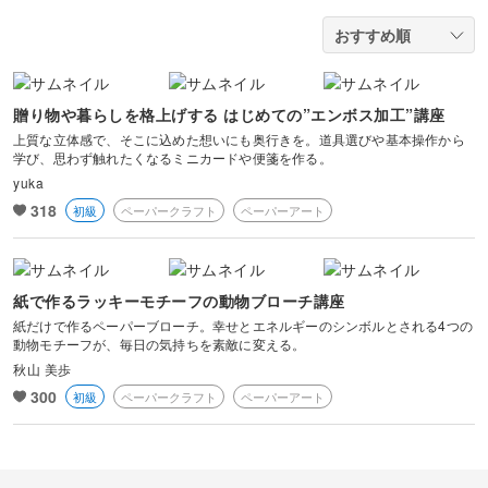
油絵
上絵付け
切り絵
羊毛フェルト
整理収納・片付け
フィットネス
カメラ・写真
ソウタシエ
ジェルキャンドル
すべて
すべて
水彩画
ラッピング
カービング
多肉植物
ダンス
ボタニカルキャンドル
アイシングクッキー
マネー
贈り物や暮らしを格上げする はじめての”エンボス加工”講座
デジタルイラスト
すべて
折り紙
つまみ細工
上質な立体感で、そこに込めた想いにも奥行きを。道具選びや基本操作から
占い
ピラティス
学び、思わず触れたくなるミニカードや便箋を作る。
韓国キャンドル
パン
ブランディング
日本画
カメラその他
yuka
カルトナージュ
水引
金継ぎ
ヨガ
318
初級
ペーパークラフト
ペーパーアート
アロマキャンドル
洋菓子
EC・集客
カメラ基礎
レザークラフト
フラワーアレンジメント
サシェ
和菓子
Webデザイン
画像編集ツール
消しゴムはんこ
紙で作るラッキーモチーフの動物ブローチ講座
手帳・ノート
紙だけで作るペーパーブローチ。幸せとエネルギーのシンボルとされる4つの
料理
ボケ・丸ボケ
動物モチーフが、毎日の気持ちを素敵に変える。
クラフト
アロマ・ハーブ
秋山 美歩
300
構図
初級
ペーパークラフト
ペーパーアート
ぬいぐるみ
パーソナルカラー
光・ライティング
暮らし