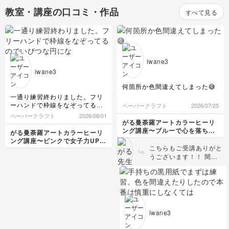
教室・講座の口コミ・作品
すべて見る
iwane3
iwane3
何箇所か色間違えてしまった😅
一通り練習終わりました。フリ
ーハンドで枠線をなぞってるの
ペーパークラフト
2026/07/25
でいびつな円になってます。い
ペーパークラフト
2026/08/01
ろんなカラーペンを持っていた
がる曼荼羅アートカラーヒーリ
ので使い道ができて楽しかった
ング講座〜ブルーで心を落ち着
がる曼荼羅アートカラーヒーリ
な。集中したい時などまたおさ
けて自分を癒そう〜
ング講座〜ピンクで女子力UPし
らいをしようと思います
こちらもご受講ありがと
幸福感を〜
うございます！！ 間違
えたところが分からない
くらい綺麗に描けていま
す🤩🩵
iwane3