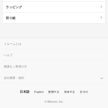
れているので参考にしてみましょう。楽しみながら英語の勉強が出来るペ
ラッピング
ーパークラフトアルファベットシリーズもブラザーのサイトからダウンロ
ード出来るので、お子様との工作にもおすすめです。
切り絵
ミルームとは
ヘルプ
開講をご希望の方
会社概要・規約
日本語
English
繁體中文
简体中文
한국어
© Miroom, Inc.