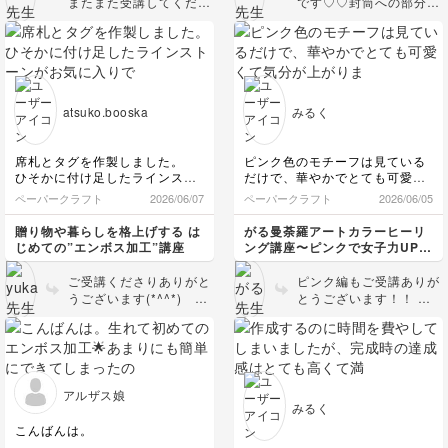
またまた受講してくださ
です♡♡封筒への部分エ
ったんですね✨ 入門、ブ
ンボスも素敵ですね✨️マ
ルーに引き続きピンクま
イレポ、ありがとうござ
でありがとうございます
います💕
🩷 とても圧巻です
ね！！ 初めて並べたと
ころを見ました🤩 丁寧
atsuko.booska
みるく
に描かれているからこそ
ですね👏✨
席札とタグを作製しました。
ピンク色のモチーフは見ている
ひそかに付け足したラインスト
だけで、華やかでとても可愛く
ーンがお気に入りです( *´艸｀)♥️
て気分が上がります。
ペーパークラフト
2026/06/07
ペーパークラフト
2026/06/05
同じ曼荼羅アートでも色合いに
よって印象も変わり作成する事
贈り物や暮らしを格上げする は
がる曼荼羅アートカラーヒーリ
がとても楽しいです！
じめての”エンボス加工”講座
ング講座〜ピンクで女子力UPし
幸福感を〜
ご受講くださりありがと
ピンク編もご受講ありが
うございます(*^^*) 作
とうございます！！ 楽
品、とっても素敵です
しんでいただけて何より
♡♡ワンポイントのライ
です🩷 蓮の花の図案は
ンストーンがあるだけで
とくに細かいですが、
華やかになりますね✨️
細部まで美しく描けてい
ますね🥰✨ ピンクの曼荼
アルザス娘
羅を眺めて、幸福感を
みるく
UPしてください🩷
こんばんは。