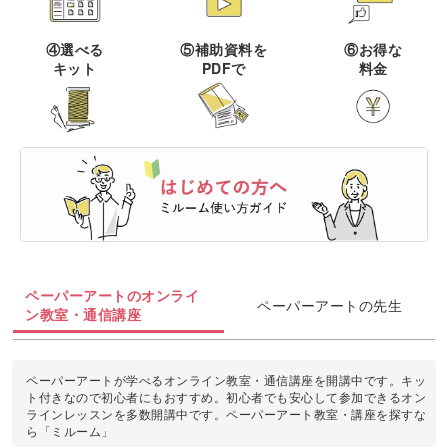
伝統刺繍
棒針編み
ミニチュア・クレイ
ドール
すべて
すべて
④選べる
⑤補助資料を
⑥お得な
クラフト
キット
PDFで
料金
その他刺繍
かぎ針編み
パッチワーク
デッサン
ネイル
アクセサリー
すべて
すべて
パンチニードル
レース編み
布小物
ボールペンイラスト
フェイクスイーツ
ドール服
カリグラフィー・レ
キャンドル
すべて
すべて
タリング
刺し子
マクラメ
和裁
アクリル絵の具
ミニチュアフード
ドールハウス
ネイル検定
プラバンアクセサリー
絵付け・ペインティ
書道・ペン字
クロスステッチ
クラフトバンド
すべて
すべて
ング
洋裁
アルコールインクアート
ミニチュア雑貨
スカルプネイル
クレイ
オートクチュール刺繍
あみぐるみ
キャンドルホルダー
カリグラフィー
ペーパーアートのオンライ
ペーパークラフト
ハンドメイド
コピック
すべて
すべて
ペーパーアートの先生
ン教室・通信講座
ネイルケア
レジンアクセサリー
リボン刺繍
マーブルキャンドル
レタリング
パステルアート
ポーセラーツ
ペン字
ライフスタイル
フィットネス
すべて
すべて
ジェルネイル
ワイヤーアクセサリー
ペーパーアートが学べるオンライン教室・通信講座を開講中です。キッ
ビーズ刺繍
スイーツキャンドル
ト付きなので初心者にもおすすめ。初心者でも安心して参加できるオン
色鉛筆
トールペイント
筆文字
ラインレッスンを多数開講中です。ペーパーアート教室・講座を探すな
ペーパーアート
石鹸作り
クッキング
ビジネス
ビーズアクセサリー
すべて
すべて
ら「ミルーム」
フランス刺繍
ソイキャンドル