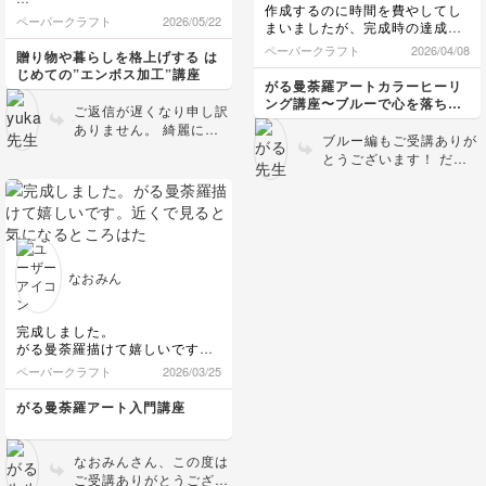
作成するのに時間を費やしてし
生れて初めてのエンボス加工🌟
ペーパークラフト
2026/05/22
まいましたが、完成時の達成感
あまりにも簡単にできてしまっ
はとても高くて満足した作品が
たので吃驚でした！
ペーパークラフト
2026/04/08
贈り物や暮らしを格上げする は
出来ました！
練習用紙はコピー用紙だったの
じめての”エンボス加工”講座
青モチーフは見ていて癒されま
ですが、こんなに薄い紙にもエ
がる曼荼羅アートカラーヒーリ
す💙
ンボスできるんですね。
ング講座〜ブルーで心を落ち着
ご返信が遅くなり申し訳
作成している際はとても楽しく
けて自分を癒そう〜
ありません。 綺麗にエ
て曼荼羅アートは奥が深くても
ひとつ質問させてください。
ブルー編もご受講ありが
ンボス模様が出てらっし
っと学びたいと思っています🩵
エンボス本体と一緒に３枚のプ
とうございます！ だん
ゃいますね♪ 圧力調整が
レートとクリアシートのような
だんとレベルがあがるよ
うまく出来れば紙の厚み
薄いプレート？も入っていたの
うな3作品ですが、全て
に関係なくエンボスを施
ですが、これも何かに使うので
美しく仕上がっています
すことができます(*^^*)
しょうか？
ね🩵✨ 額に入れて飾ると
プラスチックシートがつ
大きさは他の3mmと2mmのプ
雰囲気も変わるのでぜひ
レートと同じ大きさです。
いているセットを初めて
お試しください🥳
知り、そのサイトを確認
なおみん
エンボス加工はできても、それ
しましたが、カットやエ
をどの様に使うのか、これから
ンボスをする際にもその
のレッスンが楽しみです。
完成しました。
プラスチックシートを使
がる曼荼羅描けて嬉しいです。
っている説明がなく、明
よろしくお願いします。
近くで見ると気になるところは
確な使用用途がわからず
ペーパークラフト
2026/03/25
たくさんありますが、少し離れ
申し訳ありません。圧力
て見るとキラキラして綺麗で
調整に使ったりできるよ
がる曼荼羅アート入門講座
す。
うでしたら、すこし圧が
他の講座も受けたいと思いま
足りないときに挟まれて
す。
もよいかもしれません…
なおみんさん、この度は
*
ご受講ありがとうござい