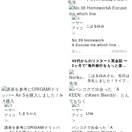
B: Yes. There is a Gundam
しました！特に、締め切りが近
いう副詞にしましょう。
で、I tried to use this
思議ですよね。豚は汗を
って旅の思い出です😆
shop in the shopping mall
い順に やる事リストが表示され
It’s raining lightly.の方
banknote (OR bill).と
かかないらしいですし。
そのお札が使えないことは分か
next to the statue.
るのが便利でした！
が自然です。会話の中で
言うこともできるでしょ
っていたような😙
調べてみると、いくつか
A: Good to hear. My son
今後は使いこなして 頭の中をス
意味は通じると思いま
う。確かにそれだと、
でも英語の勉強をさせてもらっ
説があるようです。有力
loves the anime.
ッキリ整理して 楽しく生活して
す。または、We are
The vending machine
たお礼として、切符をプレゼン
なのは「pig」が動物の
B: So he will be excited to
こはるゆみ
いきたいと思います！
having light rain./It’s
wouldn’t take it. だった
トした次第です。
豚ではなく、金属精錬の
see it.
ありがとうございました！
raining a little./It’s
しっかり話せた記憶は薄いです
でしょうね😅 ライママ
A: He already is. Thank you
専門用語だったという説
が😅
drizzling.という表現も
さんのお好きな京都は国
for your help.
です。鉄を鋳造すると
No.39 Homework
あります。drizzleは動
内外から観光客が押し寄
B: No problem. Have a good
き、溶けた鉄を流し込ん
A Excuse me,which line
詞で、これだけで「霧雨
せ、大変なことになって
day.
だ型が、子豚がお母さん
should we stand in?
暮らし
2026/06/01
が降る」「小雨が降る」
いるようですが、英語の
B Do you already have
豚に並んでミルクを飲ん
お台場のガンダムはこの夏まで
という意味です。 雨と
練習という意味ではとて
reservations?
でいる姿に見えたため、
40代からのリスタート英会話 〜
で
いえば、私の好きな表現
も理想的な(！)環境で
A Yes,we do.
とりあえずその塊を pig
2ヶ月で”海外旅行をもっと楽し
撤去されるそうですね
に「降ったり止んだり」
す。カフェでのおしゃべ
B Great.Please use that line.
iron（銑鉄） と呼んだそ
める私"になる〜
ずっと赤と青のガンダムだと思
It rains an and off.,
A Thank you. And how can
りなど、トライしてみて
うです。熱い銑鉄が冷え
こはるゆみさん、先日は
っていたのですが
we go to Itsukushima shrine?
「土砂降りだ」はIt
くださいね☺️💕
る過程で表面に水滴がつ
失礼しました！ライブ配
今年見にいったら白いガンダム
B Just go road along the
poursですが、It rains
きますが、それがまるで
信のゆみさんとインスタ
でした
coast.
cat and dogs.という言
汗をかいているように見
のゆみさんが一致してび
詳しくないのでよくわからない
You’ll see it in about ten
い方もします。猫と犬
えるため、“The pig is
ですが…
っくりしてしまいまし
minutes.Good luck.
が？🐈🐕‍🦺忘れていなけれ
sweating.”と言われるよ
た。デジタルの現代ある
ば、次の配信でお話しな
うになったことが起源じ
そして、ブタはほとんど汗をか
あるでしょうか？☺️ラボ
ほぼ例文通りな上に、後半は私
くては！😆
ゃないかという…。つま
かないのに
ットちゃんも旦那さまも
が行ってみたい厳島神社をテレ
たまちゃん
Lisa
sweat like a pigっておもしろ
り、sweat like a pigは
ビで見た時に「海沿いを歩いて
お元気ですか？ さて課
い表現だなと
「銑鉄が冷えて表面に水
いたな」という記憶から道案内
題ですが、いいですね👍
思いました
滴がつくくらい大量に汗
しているので、実際に辿り着け
good luckの感覚がわか
講座を参考にORIGAMIドリッパ
バンコクで出会った「A
をかく」という事実に由
るのかどうなのか…
ったということで何より
ー Air Sを購入しました！☕
KEEN」のKeen Blendが、とん