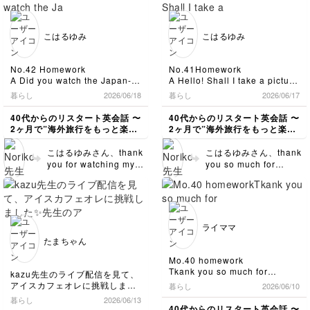
的なにん気になっている
ク
てとても美味しいですよ
もうめちゃくちゃいい匂いがす
そうです。 役者も直接
★カフェインレス/97%カット！
ね！お値段は少し高くな
るんですよ！この豆！！！
城に出向いてロケをする
☆ココア
りますが、トアルコトラ
ฅ^•ω•^ฅずっと嗅いでいたい…
こはるゆみ
こはるゆみ
のですね。ライママさん
☆抹茶ラテ
ジャのシングルやトラジ
コク深くて本当に美味しい！こ
も当時をときめく旬な松
☆抹茶ショコラ
れがコーヒーか！すごい！って
ャブレンドの他のシリー
潤、ご覧になりました？
☆カプチーノ
なりました✨
ズなども美味しいです☕
No.42 Homework
No.41Homework
うらやましい
☆カフェオレ
お湯が冷めちゃったのか酸味が
トラジャブレンドは上品
A Did you watch the Japan-
A Hello! Shall I take a picture
☆カフェモカ
強めに出てしまったのでミルク
な味わいなので、自宅で
Netherlands match?
for you?
暮らし
2026/06/18
暮らし
2026/06/17
を適当に入れちゃいましたがも
B Yes,I did. But I watched
B Really? Thank you so
ホテルのランチやディナ
ちなみなお値段…
う、本当に美味しい。まじ美味
from second half.
much!
ーなどでも提供されるコ
40代からのリスタート英会話 〜
40代からのリスタート英会話 〜
●HOTは、『ビッグカップ』と
しいしか言えない。語彙力失い
My husband got up at 5 a.m.
Could you take a picture of
ーヒーを楽しむことがで
2ヶ月で”海外旅行をもっと楽し
2ヶ月で”海外旅行をもっと楽し
『ジャンボカップ』ありでし
ます。すぐ飲み終わって2杯目
to watch it.
me with arch bridge?
きます。新たなレシピや
める私"になる〜
める私"になる〜
た。
をいれちゃうほど気に入りまし
A I thought Japan looked
A My pleasure.Ready? Say
淹れ方で気づいた点など
ドクターイエローブレンドのビ
こはるゆみさん、thank
こはるゆみさん、thank
た·͜·ᰔᩚ
strong.
cheese!
がございましたら、共有
ッグカップとカフェモカが500
you for watching my
you so much for
2杯目は酸味は全然強くなかっ
B Me too! Japan got a point
B By the way,what’s special
いただけると嬉しいです
円！
live streaming this
listening to my live
たです。
right back.
about “Shiro-Kaku”?
☕✨ 引き続きよろしくお
ビッグカップのHOT珈琲は350
morning! I hope you’re
streaming this
入れ方ひとつで味がこんなに変
A Let's cheer for the next
A It was built by brick.
円
願いします😊✨
having a good day
わるの不思議で面白いです。
evening! It was nice
match,too!
It’s carries water to Kyoto
ジャンボカップ（ひかりのぞみ
today☺️ お返事遅くなり
talking with you live☺️
from the Lake Biwa.
ブレンドのみ）400円
スミマセン。By the
課題はお時間のある時に
絵日記を描いたついでに宿題や
ライママ
珈琲以外（コーンスープとかカ
way, wasn’t it
取り組んでみてくださ
っちゃえ！と
遅くなりました🙇‍♀️お時間のある
たまちゃん
フェラテ、抹茶ラテ、ココア、
文章を作ってみました。
exciting? I was so
時に添削をお願いします。
い。今回の課題ですが、
カプチーノ）ビッグカップは
My husband～のところです
京都の南禅寺にあるレンガ造り
excited to see them tie
伝わります！会話なら、
Mo.40 homework
400円
が、配信の疑問文を使って書い
の水路閣について、文章を作っ
with the Netherlands
このままでOKなのです
Tkank you so much for
kazu先生のライブ配信を見て、
●ICEはすべてジャンボカップ
てみましたが、
てみました。
and then beat Tunisia!
が、念のため細かいとこ
teaching us so many useful
アイスカフェオレに挑戦しまし
で、
暮らし
2026/06/10
My husband wathed it from at
滋賀vs京都で滋賀の人が『琵琶
As I posted a few days
sentence in this lesson. A
ろを3点ご指摘します
た✨
アイスクラフト350円
暮らし
2026/06/13
5 a.m.
湖の水、止めたろか？』笑 な
typhoon hit our area on June
ago, Japan’s lever has
ね。(1)could you take
アイス抹茶ショコラ450円
40代からのリスタート英会話 〜