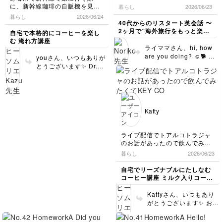
100gあたり321円程度
Hamamatsu castle !
つまり、ガッカリした人
に、新幹線珈琲の自販機を見つ
と思います。 アルゼン
暮らし
2026/06/23
Shall I take a picture for you?
だったと思いますのでコ
が主語なら
けたので撮影致しました☕✨
チン🇦🇷もサッカー王国
暮らし
2026/06/24
👩🏻‍🦰Oh! Thank you so
スパは良いですよね☕✨
時間がなくて購入できなかった
disappointed, ガッカリ
40代からのリスタート英会話 〜
ですね。メッシかな？ベ
much.
ぜひ、飲んだ感想を知り
です😭次回は購入したいと思い
させたものが主語なら
2ヶ月で”海外旅行をもっと楽し
テランでもあの活躍ぶり
自宅で本格的にコーヒーを楽し
🧑🏻My pleasure. Are you
たいです！引き続きよろ
ます👍✨
める私"になる〜
disappointingというこ
む 淹れ方講座
で驚かされます。それに
ready ? Say cheese!📸
【HOT】
しくお願いします😊✨
とです。 See you
ライママさん、hi, how
しても、サッカーはテニ
👩🏻‍🦰Thank you.This castle
★Dr.イエローブレンド/酸味強
tomorrow (hopefully)!
are you doing? ☺️🐕 英
スやゴルフ同様、紳士の
youさん、いつもありが
is very small. Who lived in
めのソフトコクは真ん中
語に関して特に修正すべ
スポーツとしてイギリス
とうございます✨ Dr.イ
this castle ?
★カフェインレス/97%カット！
きところはありません。
に起源がありますが、南
エローブレンドはカフェ
🧑🏻It was Ieyasu Tokugawa,
★ひかりブレンド/苦味強めのソ
素晴らしいですね👍
米などいわゆるヨーロッ
インレスだったのです
a famous historical figure. He
フト
Hamamatsu! When it
パの植民地に国民的スポ
ね！個人的にはのぞみ、
lived here for about 17 years.
★のぞみブレンド/苦味強めのコ
comes to it, I’ve been
👩🏻‍🦰I didn't know that ! I'll
ーツとして根付いてきた
ひかりから飲んでみたい
ク
to the Hamamatsu Zoo
look it up later!
歴史は興味深いものがあ
ですが、最終的にすべて
★こだまブレンド/酸味強めのソ
Katty
seeing the animals
ります。
を飲んでみたいです☕✨
フト
2週前のhomeworkで申し訳あ
including polar bears,
☆プレミアムコーンスープ（ク
コーヒー豆を販売してい
りませんが、チェックをお願い
lions and hippos! One
ラッシュコーン入り）
ただければ大変ありがた
ライブ配信でトアルコトラジャ
いたします。
of their polar bears,
☆カプチーノ
いのですが。 共有あり
のお話があったので飲んでみた
私の地元には小さなお城があり
☆カフェラテ
Momo, was moved to
がとうございます！引き
くてKEY COFFEEさんのトラジ
暮らし
2026/06/23
ます（浜松城）
☆カフェモカ
Oga Aquirium, Akita,
続きよろしくお願いしま
ャブレンドをライブ配信を見つ
初代城主は不明なのですが、後
☆ココア（ホイップトッピング
now raising a very
つ購入ー
す😊✨
自宅でリーズナブルにたしなむ
に徳川家康が犬山城から移り住
有）
cute little cub! It was
酸味：3
コーヒー講座 ミルク入りコーヒ
んだお城です。
☆抹茶ラテ（ショコラトッピン
苦味：2
named Momota who’s
ー編
17年ほど住んだことで有名で
グ有）
コク：5
been so popular now.
す。とても小さいお城なのです
Kattyさん、いつもあり
【ICE】
トアルコトラジャはアラビカ種
ハマズーのモモというお
が、大河で家康を演じた松本潤
がとうございます✨ おっ
★アイスクラフト/酸味苦味真ん
の傑作だそうです。
母さんが産んだモモ太と
さんがいらっしゃった時は、大
しゃる通り、香りも良
中のコク
私は豆11gにお湯160mlでいれ
いうこぐまちゃんが爆発
盛り上がりでしたよ😊
く、バランスが取れてい
★アイスブレンド/苦味強めのコ
ました