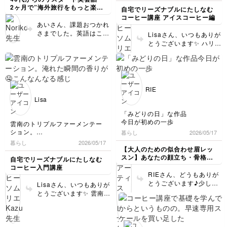
くさんの情報をくださってあり
好きになれたことを書いてみま
early but couldn’t sleep until
の疑問、興味、リクエス
いウェーブが気に入って
ヒータイムを満喫しました。
情が全く違うのを楽しんでま
2ヶ月で”海外旅行をもっと楽し
chain restaurantなどの
自宅でリーズナブルにたしなむ
がとうございます🙏✨新しい講
した。
1 a.m.
トなど、いろんなことを
いて時々ヘアアイロンで
す。
める私"になる〜
言い方でもいいですよ。
コーヒー講座 アイスコーヒー編
座の中で、ライブ配信をみてい
B: What made you stay
受講者さんとお話できた
気分転換をする程度で
あいさん、課題おつかれ
る人に向けたメッセージをくだ
Pattern6は、3月に写真のよう
awake so bad?
からこそ完成したものと
す。 毛糸の会話もリア
さまでした。英語はこの
さっていて、こちらこそでござ
に毛糸が絡まってしまい「あと
Lisaさん、いつもありが
A: I couldn’t stop thinking
考えています。これから
リティありますね。細長
ままで大丈夫です。 私
います😊✨と思っていました！
もう少しあともう少し」とやっ
とうございます✨ ハリオ
about today’s project.
も受講者さんとコミュニ
いもの(毛糸以外には電
もそういう夜あります
毎日のライブ配信、ありがとう
ていたら深夜２時になってい
V60の02サイズでしょう
B: It will be going well. You
ケーションを取りながら
気コードなど)が「絡ま
ございます。まだまだ奥の深い
よ！人間誰しも多かれ少
て、翌日は眠くてしょうがなか
か？大きいサイズの動画
did everything you could.
「ミルーム」さんで楽し
る」はtangleが一般的に
珈琲の学びは続きます〜😇✨☕
ったことを書いてみました。
なかれそんな状況になる
がなくてすみません！ま
んでいただければと思っ
ですので、そのまま
✨
毛糸をほどくと調べてみて
こと、なったことあると
こういうことってありません
だ初心者の方向けで、ま
てます☕✨ 引き続きよろ
untangleで大丈夫で
untangleを選びましたが、何が
思います。最近は特に情
か？
ずは1杯用からスタート
RIE
しくお願いします😊✨
一番当てはまるのでしょうか？
す。ただ、文がI wasで
私はしょっちゅうあります
報が洪水のように溢れて
するのがわかりやすいと
Lisa
始まる、所謂(過去)進行
次の日のことやその日にあった
いる時代です。私も現代
思いました。私の場合
形ですので、動詞はing
失敗とか
社会の一員として発信し
は、2杯取りは1杯の倍に
「みどりの日」な作品
形、つまり…I was
考えて眠れなくなります
ていてそこに加担してい
するのではなく、コーヒ
今日が初めの一歩
雲南のトリプルファーメンテー
untangling the yarn.に
る側でもあるのですが。
ー豆を少し減らし、18g
ション。
暮らし
2026/05/17
ところで、a bit drowsy という
しましょう。この絡まり
しかしスマホのスクリー
の湯量300mlが多いで
淹れた瞬間の香りが🤤こんなん
のをやりましたが
暮らし
2026/05/17
を直されたのですね？す
ンという限られたスペー
す。 引き続きよろしく
なる感じ。
【大人のための似合わせ眉レッ
そのような言い方はするのでし
ごいです！きっと時間が
スを争う広告やニュース
お願いします😊✨
スン】あなたの顔立ち・骨格に
ょうか？
自宅でリーズナブルにたしなむ
過ぎるのも忘れるほど集
がより多くの人々の、よ
ハイカカオチョコみたいな艶の
ベストな眉見つけます
drowsy は以前にも配信でやり
コーヒー入門講座
中していらっしゃったの
り多くの注意力を引こう
ある苦みと、ダークチェリー、
ましたが
RIEさん、どうもありが
でしょうね。次の日は無
とますます過激になって
そこにリキュール感のある芳醇
フラフラするような眠たさとい
とうございます♪少しず
Lisaさん、いつもありが
事に睡眠を取り戻された
いるような気がします。
さ。
う風に記憶しています
つ楽しみながら練習され
とうございます✨ 雲南の
ことと思います☺️
かなりクセ強なのだけど、お子
現代人の脳が情報過多で
そうすると相反すると思いまし
てみてください☺️
トリプルファーメンテー
様舌な弟には「無理」だったら
常に興奮した状態にある
た
ションですか！ダブルア
しい。香りの時点でダメ、と。
ため、不眠が増えている
私の記憶違いでしたら申し訳あ
ナエロビックファーメン
なるほど興味深い。
と話す医師の記事もあり
りませんが