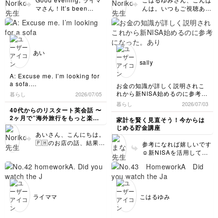
🧑🏻Oh, This one is too large.
living room. Because I'm
いですね👍Why are
の文ですが、are複数形
もあります。
マさん！It’s been
んは。いつもご視聴あり
Live配信でここ数回楽しませて
👩🏻‍🦰That's too bad.
knitting.
you…の反応の
なのでplaceをplacesに
scorching hot these
がとうございます。 さ
いただいているListening
🧑🏻Thank you for showing
B This one is very popular.
Because…ですが、直後
変えましょう。それか
days. How have you
て修正のアドバイスです
Test！
me the way.
にofを入れて、Because
ら、「’あなたの’勧める
been? IKEAブランドの
耳を凝らして聴いています😆
が、 (1)…a
長時間座っても快適な椅子を探
of Japan’s
場所はどこですか？」と
私の希望は2回とも速度を落と
果物ナイフ、オシャレで
comfortableの直後に
チェックをお願いいたします。
している設定にしてみました。
infrastructure support.
いうことで、…your
さないパターンで挑戦したいで
すね✨Do you still use
oneを入れましょう。
案内された商品が意にそぐわな
「編み物をしているので」と説
あい
とすればいいと思いま
recommended
す！みなさんの希望はどうか
this? 実際にサイズがマ
chairの繰り返しを避け
い時と伝えた時、店員さんの
明するために、becauseを付け
sally
す。 色々調べてくださ
な？
places…つまり、What
「それは残念です」の回答は
ッチしなかったご経験が
ましたが、不要でしょうか？
るための代名詞です。
とにかく耳慣れと発声に取り組
ったこと、私も知りませ
are your
『That's too bad.』でいいので
また、I'd like～に接続詞を付け
あるなんてー会話の内容
(2) 「長時間座るため
A: Excuse me. I’m looking for
みます！
んでした。日本の資本、
recommended places
しょうか？
て一文にした方がすっきりする
と一致していてビックリ
の」というところはなる
a sofa.
お金の知識が詳しく説明されこ
ここ最近、映画やTVの影響で
技術提供がチュニジアの
to visit in Tunisia?とさ
でしょうか？
です。それから隣りの県
べく変えない路線で行く
B: It’s in the area #3.
れから新NISA始めるのに参考に
暮らし
2026/07/05
Michaelに触れる事が多かった
小洒落た食器棚が欲しくて、ワ
繁栄と発展を支えている
れればいいと思います。
A: Thank you.
まで行かれたIKEA愛、
と、sittingの後にonを入
なった。ありがとうございまし
のですが、『thriller』のthは以
暮らし
2026/07/03
クワクしながら初めてIKEAに行
写真は、5年前にIKEAで購入し
のですね。日本人として
(2)その次の文もfor以下
A: Excuse me. I’m looking for
すごいです🙌 課題もい
れてください。sit on a
た。
40代からのリスタート英会話 〜
前教えていただいた発声（舌先
った時の思い出。サイズがマッ
たランチョンマットです。
誇りに感じます☺️チュニ
を複数に、つまりIt’s
a sofa for my living room.
いですよ👍ご質問につい
chairという風に、sitは
2ヶ月で”海外旅行をもっと楽し
を少し噛む感じ）にすると「ス
家計を賢く見直そう！今からは
チしていなくて購入を断念。隣
引っ越してからは近くにないの
ジアにますます興味を持
famous for beautiful
C: I see. Do you have a size
ては…背景にはすぐにお
(自動詞なので)onを伴い
める私"になる〜
リラー」でなく「ティラー」と
じめる貯金講座
の県（私の地元にはIKEAは無く
で、行く機会はないですが、姿
in mind?
ちました。I’d love to
blue-and-white
客のニーズに応えられな
ます。バリエーションと
あいさん、こんにちは。
言えますね笑
て）まで高速に乗り行ったの
勢よく座れて疲れない椅子があ
A: Yes. I want a small one
visit there some day!
towns…としましょう。
くても紹介し続ければそ
しては、より自然な言い
🇵🇭のお店の話、結果と
で、手ぶらで帰るのも…と思
るなら購入したいです。
参考になれば嬉しいです
just for two people.
…for a beautiful…のよ
のうち見つかるというポ
方としていわゆるto不定
して買い物に支障がなく
い、買ったものがこの果物ナイ
☺️新NISAを活用して、
C: Okay. How about this?
うにaをつけて単数形に
ジティブな考えがあるの
詞で…a comfortable
てよかったですね。コミ
フと板チョコ1枚でした笑🍎🍫
資産形成していきましょ
This is very popular among
されてもOKです。 リス
かも知れませんが、実際
one to sit on for a long
ュニケーションの道具と
う✨
young girls like you.
ニング、活用してくださ
に使われるのはI see.
time for…がオススメで
して言語は重要ですが、
A: It’s so cute. I’ll take it.
っていて嬉しいです！率
/No problem./ Sure. と
す。 (3)会話の中であれ
人間は文字という記号だ
直なご要望もありがとう
いう反応です。それか
ば流れでbecauseが自然
けで交流しているわけで
お店で商品の場所を聞くという
ライママ
こはるゆみ
ございます。みなさんの
ら、What/How about
と出てきそうですね。あ
ことで思いだしたのですが
はないということの例で
実力アップに繋がるなら
this?と次の商品を紹介
ってもなくてもよいで
以前にフィリピンのスーパーで
もありますね。何となく
ぜひ😊明日から早速速度
していく流れかなと思い
す。会話(音声)ではコン
パンを買おうと
タスクが完了できている