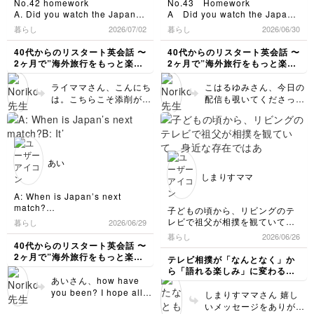
No.42 homework
No.43 Homework
を落とさないバージョン
ます😉
マやピリオドはあってな
店員さんに場所を聞いたのです
ということも往々にして
A. Did you watch the Japan-
A Did you watch the Japan-
で2、3回読んでから、ゆ
が
いようなものですが、書
あるんですよね。もし一
Brazill match ?
Brazil match?
っくり読みますね。これ
暮らし
2026/07/02
暮らし
2026/06/30
私の英語が通じてなかったのか
き言葉としては、…my
度のやり取りで通じなく
B. Yes, i did.
B Yes, I did. It was really
からもご意見お寄せくだ
店員さんが適当だったのか
living room because…
ても、目的が達成される
A. Japan lost.
disappointing.
40代からのリスタート英会話 〜
40代からのリスタート英会話 〜
さい💕 thの発音に興味持
全然違う場所を教えてくれまし
と続けて一文にしても構
までまた次のやりとりが
B. Year, I'm really
A I see. They ware nicely
2ヶ月で”海外旅行をもっと楽し
2ヶ月で”海外旅行をもっと楽し
た
っていただけてよかっ
いません。 (4)I’m
disappointed.But when I saw
あるので。言葉を学ぶと
playing defense.
める私"になる〜
める私"になる〜
その後自分で探したのか
た❣️そうそう、カタカナ
knitting.の部分ですが、
Sano's goal , I was excited !
B That's true.
いう意味では、そんな試
他の店員さんに聞いたのかはわ
ライママさん、こんにち
こはるゆみさん、今日の
に表記しにくいティとか
近未来の予定のようにも
It was amazing !
I think the level of Japanese
行錯誤も面白いわけで
すれましたが
は。こちらこそ添削が遅
配信も覗いてくださって
ディという音ですよね。
聞こえるので、I like
A. I thought so.
soccer is getting stronger.
す。 確かに厳密に言う
無事にパンを買ってかえりまし
れて申し訳ありません。
ありがとうございました
ぜひ次回のカラオケでは
B. Let's keep supporting
A I see.
knitting./I do a lot of
と、be disappointedは
た
毎週火曜日を目処にお返
☺️日本、あと一歩…残念
MJのthトレーニングを
Japan !
knitting./I spend a lot
期待値と現実に乖離があ
事しています☺️ あれか
でしたね。私は早めに寝
🎤😉私はよくMan in the
たまたまam1:30に暑くて目が
of time knitting.ではい
るという印象を与えま
ところで、サッカーの試合結果
ら日本代表も帰国し、こ
て2:00に起きようと思っ
Mirrorを歌います！
いつもいつも提出が遅くなり、
覚めたので、試合を見ました。
かがでしょう？ 素敵な
す。掘り下げると、例え
が残念だったというとき
の課題を提出された時に
ていましたが、アドレナ
本当に申し訳ありません。お手
前半はブラジルにボールは持た
あい
マットですね！私も違う
disappointed だと「期待して
ばこんな表現も考えられ
比べて世の中も少し落ち
リンが出過ぎて寝付け
隙の時間にチェックをお願いし
れてるけど攻め込まれる感じが
種類ですが、IKEAのマ
しまりすママ
たのにがっかりだよ」という感
ます⬇️ * I was sad to
ます。
着きを取り戻したでしょ
なく、しっかり守っていると思
ず、勢いでほぼ徹夜にな
ット、持っています。姿
じがするのですが
see them lose. 負ける
いました。
うか。それにしても日本
りました😅I think they
A: When is Japan’s next
勢良く座れると言うと、
そんなことはないでしょうか？
のを見るのは悲しかっ
選手が全身全霊で対戦国に立ち
試合後、落ち込んでいる田中選
サッカー、強くなりまし
defended really well in
match?
「よくがんばったけど結果は残
子どもの頃から、リビングのテ
パッと思い浮かんだのが
た。 * I felt bad for the
向かう姿と、日本人が一丸とな
手を慰めているブラジルの選手
たよね。私も胸熱でした
the first half too, but
B: It’s on June 30th.
念だった」というときでも
レビで祖父が相撲を観ていて、
AKRACINGですが、CM
暮らし
2026/06/29
players. 選手たちが気の
ってサムライブルーを応援する
を見て、スポーツマンシップを
A: It’s against Brazil, right?
💕黎明期からずっと見て
they couldn’t deal with
disappointed で問題ないです
身近な存在ではありましたが、
の影響大です😅
毒だった。 * It was
暮らし
2026/06/26
姿にいつも胸を打たれます🥹
しっかり持っている素晴らしい
B: Yes. Do you think we can
きた世代としては本当に
Brazil’s new tactics in
か？
ルールも何も分からないままで
40代からのリスタート英会話 〜
heartbreaking to see
私の目が黒いうちに決勝トーナ
選手だなと思いました。
win?
うれしい限りです☺️私た
the second half. I was
した。
2ヶ月で”海外旅行をもっと楽し
テレビ相撲が「なんとなく」か
メントを勝ち進んでくれること
them lose. 負けるのを
森保監督が涙をこらえながらイ
A: It’s gonna be a very
ちの目の黒いうちに歴史
shocked when Brazil
今回、こちらの講座を受講し
める私"になる〜
ら「語れる楽しみ」に変わる。
を願って、Let's cheer for
ンタビューに答えているのをみ
見るのは胸が痛んだ。 *
difficult game.
を塗り替えてくれますよ
て、まず「推し力士」を見つけ
scored the winning
あいさん、how have
映像でわかる 相撲観戦・超入門
Japan！
て、私も涙してしまいました😿
It was hard to watch.
B: Yeah, but the level of
ることから始めて良い、という
うに🐦‍⬛✊ 課題ですが、
goal in additional
you been? I hope all is
しまりすママさん 嬉し
見ていてつらかった。
Japan’s soccer is high now.
ことを教えていただき、一気に
1点だけーBさんのit was
time. 田中選手、森保監
well with you . Your
「本当に残念だった」と言いた
いメッセージをありがと
A: And many of them are
・They deserved a
敷居が低くなりました！春場所
amazing!という感情を
督などみなさん重圧を背