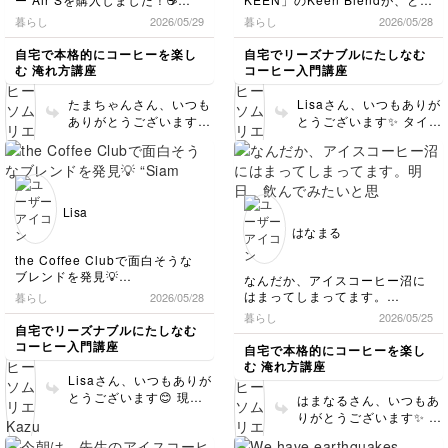
来するらしいです。面白
でした。1点だけーご質
でもなく好み☕️✨
暮らし
2026/05/29
暮らし
2026/05/28
例文のJust go straight along
いですね。 ガンダムも
問のあたりですが、文法
📌購入のきっかけ
this path.の最後をcoastにする
興味深いですね。ミャク
的にいうとgoは自動詞な
講座で、「ウェーブ」と「円す
北タイのチェンライ・Ban
自宅で本格的にコーヒーを楽し
自宅でリーズナブルにたしなむ
だけでもよかったのでしょう
ミャクが人気になった大
ので直後に目的語(名詞)
い」両方のフィルターが使える
Khun Lao（バーンクンラオ）
む 淹れ方講座
コーヒー入門講座
か？
阪万博でカラフルなガン
と知ったことです。
と、メーホンソーン・Huai
は来られません。go
ダムが展示されていまし
Nam Dang（フアイナムダン）
abroad(海外へ行く)、
たまちゃんさん、いつも
HPの写真をそのまま載せるのも
Lisaさん、いつもありが
た。あれからそれほど時
📌サイズ選びの決め手
の豆を使ったライトロースト
go fast, go slowlyなど
どうかなと雑ですが海の中の鳥
ありがとうございます✨
とうございます✨ タイ産
間が経っていないのに、
以前のライブ配信での「ドリッ
で、テイストノートはレーズ
は全て後ろに副詞が来て
居を描いてみました。
ORIGAMIドリッパー
コーヒーもさまざまなフ
パーは大は小を兼ねない」とい
ン、クランベリー、プルーン、
いつの間に白くなってし
いるケースです。という
は、以前から支持されて
レーバーが出ているので
う検証を参考に、普段1〜2杯淹
ワイルドハニー。
まったんでしょう？それ
理屈でいくと、roadは名
いるドリッパーであり、
すね！「アカアマコーヒ
れる自分に合わせてSサイズを
ともまったく別のガンダ
詞なので相性が悪いとい
「 Air」が出たことでさ
ー」は日本でも有名です
選びました。
シドニーのSingle Oで飲んだイ
ムかしら？ 会話につい
うことになり、こういう
らにハードルが下がった
が、「A KEEN」もタイ
ルガチェフェ系の、“熟した果実
Lisa
てはいいですね。お台場
場合は動詞がtakeになり
印象です。ペーパーフィ
では有名なお店っぽいで
ライブ配信では、いつもリクエ
感たっぷり”のコーヒーを思い出
で外国人観光客に遭遇し
はなまる
ます。つまり、Just
ストに応えて抽出や検証をして
ルターは使い分けること
す方向性でめちゃくちゃ好（ハ
すね！公式インスタグラ
た時そのまま使えます
take the road along
くださり、とても勉強になって
オ）！
ができるので、抽出の幅
ムもとてもオシャレな雰
the Coffee Clubで面白そうな
ね。It’s so big that you
the coast.またはJust
います。感謝の気持ちでいっぱ
も広がりますよね。注ぎ
囲気です✨ぜひぜひ飲み
ブレンドを発見💡
なんだか、アイスコーヒー沼に
can’t miss it./He
take the coastal road.
いです😊
しかもプロセスが「Natural +
方次第で味わいも変わり
比べをしていただきたい
“Siam Blend”
はまってしまってます。
already is.などの表現も
暮らし
2026/05/28
などとなります。これで
DRY336」と書いてあって、普
Chiang Rai の Doi Mae
やすいドリッパーだと思
と思います☕️ 引き続きよ
明日、飲んでみたいと思いま
自然で、theとa/theも上
暮らし
回答になっていますか？
2026/05/25
これからどの豆で淹れようか考
通のナチュラルよりも発酵感や
Salong / Doi Chang 周辺の
うので、自分なりのベス
ろしくお願いします😊
す。
自宅でリーズナブルにたしなむ
手く使い分けられていら
もし更に質問があるとい
えるだけでワクワクします✨
ドライフルーツ感をしっかり引
Thai Arabica使用。ざっくり言
トなレシピを見つけてい
コーヒー入門講座
っしゃいますね👏☺️
自宅で本格的にコーヒーを楽し
まずは浅煎りの豆から試して楽
き出してる印象（？）
う場合は、遠慮なく聞い
うと、「オーストラリア系カフ
くのもありかなと思いま
む 淹れ方講座
しみたいと思います☕
ベリーっぽい華やかさがあるの
てくださいね。 最近広
ェチェーンが、タイ産豆で“タイ
す☕それこそ、ピンクブ
Lisaさん、いつもありが
に、重たさはなくて、蜂蜜みた
島に旅行した外国人の知
人好みの濃厚さ”を作ったブレン
ルボンは相性良いのかな
とうございます😊 現地
いな甘さだけがふわっと残る感
はまなるさん、いつもあ
人が、 奈良公園のシカ
ド」って感じで、中深煎り〜深
と予想しています☕✨ 引
からメッセージいただい
じが最高🥹
りがとうございます✨ ほ
煎り寄り
に比べて宮島のシカはお
き続きよろしくお願いし
て嬉しいです！現在、オ
んとそうですね！水出し
* 甘さ
となしかったとのことで
ます😊✨
ーストラリアに住んでい
北タイスペシャルティ☕️