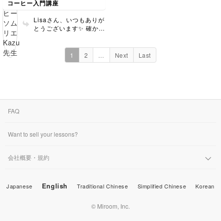
度が柔らかくなって伝わ
コーヒー入門講座
何をやっているのだとクスクス
それまで背景だったものが急に
狙った味わいに抽出でき
ります。a bit sleepyよ
笑う。
こちらへ話しかけ始める。
る最適な器具とレシピを
りa bit drowsyの方が
Lisaさん、いつもありが
考えてまいります☕️✨ 引
「少し眠い」の程度がや
毎回、大体ちゃんと美味しい。
とうございます✨ 確かに
初めて覚えた単語が、
き続きよろしくお願いし
や大きいということで、
今まで見ている景色が1
次の日には街じゅうに溢れて見
ます😊✨
a bit drowsy =sleepyの
ただそこに、
度気になり始めると、全
える、あの感じである。
ような位置付けで考えら
観察と、
部それを想像するように
1
2
…
Next
Last
少しでも好みの酸味を引き出し
れると納得いくかな。い
なるような感覚はありま
ただ、
たい私の情熱がある。
かがでしょう？
すよね。 ちなみに写真
振り回されているようでいて、
は本場のコロンビアコー
共通点もちゃんとある。
私にとってこの時間は、
ヒーでしょうか？
安寧と、少しの高揚をくれる儀
だいたいフローラル・酸味系
式なのだ。
で、
だいたいコーヒーである。
FAQ
あっという間に飲み干す日もあ
れば、
北に「エチオピア酸っぱい」と
ただ湯気を眺めながら、
声あれば
Want to sell your lessons?
ゆっくり冷めていく味を追いか
すぐにお得な豆を探し、
ける日もある。
会社概要・規約
南に「雲南は、凛とした品をま
美味しいコーヒーと共に過ごす
といながら、
時間は、
不意に甘美な表情を見せる中国
なんとなくの退屈を消してくれ
美女のような味」と聞けば
English
る。
Japanese
Traditional Chinese
Simplified Chinese
Korean
その日のうちにメルカリを徘徊
気晴らしすら必要としない、
し、
© Miroom, Inc.
静かで満ち足りた時間へ、
日常を引き上げてくれる。
東にサイフォンコーヒーの新店