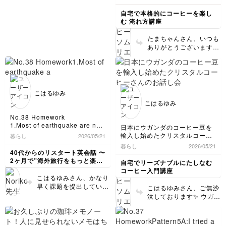
るのですが、ちょっと複
す😊✨
【2杯分】
す
雑な言い方になってしま
HARIO V60 NEOドリッパー
自宅で本格的にコーヒーを楽し
調べながら英作したのですが
います。 (2)細かいです
豆18g／湯量300ml
む 淹れ方講座
文章が硬いですか？
が、次の文のa
もっとカジュアルな表現があれ
今までブレンドに入っているコ
bathroomはホテルのお
ば
たまちゃんさん、いつも
ロンビアは飲んだことがありま
部屋のトイレということ
教えてほしいです
ありがとうございます✨
したが、今回は初めてのコロン
で一つに決まってしまう
アナエロビックファーメ
ビアのシングルオリジン。
ので、the bathroomが
それから質問です
ンテーションではなさそ
いいと思います。冠詞に
例えば、自分たちは北海道にい
うなので、ピンクブルボ
白ぶどうのようなやさしい果実
ついては分かりにくいで
て
ン本来の味わいを楽しめ
感に、ほんのり感じる苦味が全
すが、忍耐強く付き合っ
We had an earthquake in
ると思いますが、口コミ
体を引き締め、心地よい味わ
こはるゆみ
Okinawa.
ていきましょう。
ではナッツのような香ば
い。
こはるゆみ
ということはできますか？
(3)prepare your hotel
しさもあると感じる方も
感じることはない遠い場所なの
name…のところはtake
紅茶のような華やかさだけでな
いるみたいですね☕濃度
No.38 Homework
に
notes on your hotel
く、落ち着いた飲みやすさも感
感はいかがでしたでしょ
1.Most of earthquake are not
日本にウガンダのコーヒー豆を
weを使うという意味で
room…という言い方が
じる一杯でした☕
うか？少し物足りない場
serius.
輸入し始めたクリスタルコーヒ
暮らし
2026/05/21
よく聞かれます。 文章
2.Please move away from the
合は20gでも良いかなと
ーさんのお話し会に参加しまし
暮らし
はそのものはそんな硬す
2026/05/21
window.
思います☕ 引き続きよろ
た。
40代からのリスタート英会話 〜
ぎないと思います。言い
3.No signal.But wait for a
しくお願いします😊✨
2ヶ月で”海外旅行をもっと楽し
自宅でリーズナブルにたしなむ
方次第かなと思います。
while, it will recover.
自然栽培の食品や衣料品を扱っ
める私"になる〜
コーヒー入門講座
最後のご質問ですが、は
4.Let's go together.
ているお店が神奈川にあって、
こはるゆみさん、かなり
い、言えます。この場合
クリスタルコーヒーはそのお店
早く課題を提出していた
こはるゆみさん、ご無沙
のweは「(日本にいる)私
地震になれていない人に伝えた
から購入したことがあります。
だいていたようですね。
汰しております✨ ウガン
いアドバイスは、窓から離れ
たち」という意味です☺️
今回はそのお店に名古屋から来
素晴らしいです👏お返事
ダ専門店のようなところ
る！とまず思いつきましたが、
店されての会でした。
遅れてすみません。 1
ですよね。何度か検索し
最近の窓はそこまで注意しなく
は、earthquakesと複数
てもいいのかな？
たときにこちらのサイト
先代の社長さんがご病気のた