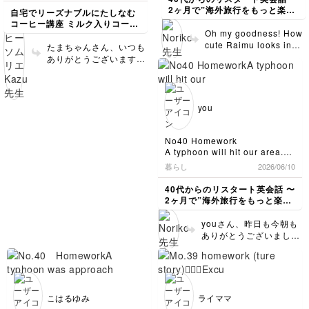
夫は朝５時から試合を見た と
んて言う正に京都への水の通り
3. But it didn't rain hard. I
been increased
a picture of me with
先生のアドバイス通り、氷の上
アイスカフェモカ500円
2ヶ月で”海外旅行をもっと楽し
自宅でリーズナブルにたしなむ
してもいいでしょうか？
道で、特別なんだよと伝えたか
feel blue when I hear
dramatically.⚽️I’m
arch bridge?のarch
からゆっくり丁寧にコーヒーを
以外はオール400円！！
める私"になる〜
コーヒー講座 ミルク入りコーヒ
ったんですが、伝わりますか？
typhoon forecasts. Because I
注いで、綺麗な2層になるよう
looking forward to
bridgeは両者の目の前に
Oh my goodness! How
ー編
サスペンスドラマでもよく使わ
must take a walk in the rain
にしてみました。なかなか難し
真剣に買うとき、どれ買うか、
their Friday match
ありますよね。つまり、
cute Raimu looks in
たまちゃんさん、いつも
れた場所で、何度か旅行で見に
for my dog.
かったです……💦
悩んで、新幹線乗り過ごしちゃ
against Sweden 🇸🇪
情報は共有されていてど
the raincoat! すっかり
行った思い出の場所です。
ありがとうございます✨
でも、少しずつ2層になってい
いそうなので、予習して購入し
盛り上がっていますね！
のアーチかわかっている
騙されました笑。編集だ
キレイにできていると思
お手隙の時間にチェックをお願
く様子を見るのが楽しかったで
たいと思います😁
旦那さまに関する文はそ
ので、theがつきます。
ったのですね🤭 昨日の
います☕✨ リラックマの
いします。
す☕️
れで大丈夫です。さいご
the arch bridgeです
配信でIt’s raining cats
グラスかわいいですね
a band of heavy rain 線状降水
のLet’s cheer for the
ね。(2)It was built of
and dogs.という表現に
帯
✨✨ この時期は何を飲む
you
飲んでみると、ミルクのまろや
next match tooのところ
brick.の文ですが、英語
ついて話していた時、思
keep an eye on こまめに確認
のか迷う方も多いかもし
かさとコーヒーの風味の相性が
のthe をtheir (彼らの、
の「〜で作られた」は、
（目を離さないで）など、難し
わず来夢さんのことを思
れないですが、今年はア
ばっちりで、とっても美味しか
つまり、日本代表の)と
ofかfromを使います。of
く考えず知っている単語を使っ
い出してしまいました🐶
ったです🥰
レンジコーヒーもいろい
No40 Homework
変えるとより自然に聞こ
は材料の形や性質が変わ
ていけばいいんだと改めて感じ
はい、とにかくシンプル
A typhoon will hit our area.
ろやろうと思っています
えます🐦‍⬛ 金曜日もチ
っておらず、見た目で何
ました。雨でも台風でもおトイ
な単語でいいので実際に
It's pouring rain during my
☕ 引き続きよろしくお願
暮らし
2026/06/10
ョット早起きで応援しま
レ外派の私の娘🐶の為にお散歩
からできているかすぐわ
morning commute.
声に出して言ってみるこ
いします😊✨
に行きます。なので、人一倍台
しょう！Let’s get up a
かるもの(例 The table
But I'm off! I'm so happy!
とです。次に京都へ行っ
40代からのリスタート英会話 〜
風が嫌いです笑（私も来夢も）
bit earlier to cheer for
is made of wood.)、
た時に使うことを想定し
2ヶ月で”海外旅行をもっと楽し
今回はチャットGPSで加工した
them Friday 📣
fromは元の材料が何かわ
丁度、台風が近づいてきたのが
て練習されれば、練習<
める私"になる〜
写真を載せてみました。カッパ
朝の通勤時間帯でかなり大雨が
からないもの(例 This
—->実践というサイクル
youさん、昨日も今朝も
なんて着ませんが笑
降ってました。その日、私は仕
wine is made from
ができますよね。 最初
ありがとうございまし
事が休みだったので、ホッとし
grapes. 🍇)に使われま
のTkankは単純なtypoだ
た。着実に実力アップさ
ました😄
す。南禅寺の水路閣の場
と思いますので、Thank
れていますね💪 英語も
ホッとしたの英語は、別の違う
合は….そうです、ofです
へ。…so many useful
いいですね！1点だけー
いい方があるのでしょうか？あ
ね。ですので、It was
sentences は、manyが
「いつもの通勤時間に土
まりにもシンプルすぎる表現す
built of brick.となりま
あるので、sentence(文)
砂降りだけど、今日はお
きて、これで、つたわるの？大
こはるゆみ
ライママ
す。(3)最後の文はIt’sの
は複数へ。発音は、「セ
休み」という意味なの
丈夫かな？となりました。