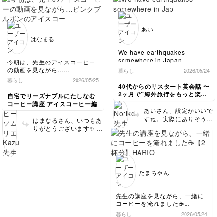
に加え、スタバさんのア
* ナッツ感
すが、真相はいかに？🦌
お持ち帰り決定です。
る方の音声配信に出演し
* チョコ感
イスコーヒーブレンド
🦌
たとこなので、詳細聞い
* 重めボディ
も！昨年のアイスコーヒ
てみます！ 確かに私の
に振っているお味。
ーブレンドはシトラス感
あい
Kazu先生が好きそうな味かも
好みかもしません☕️☕️ 引
あったのですが、今年は
はなまる
ー！とか思いながら、日本にお
き続きよろしくお願いし
ややチョコレート、ナッ
持ち帰りしようと思います。
ます😊😊
ツよりなのでまた感想を
We have earthquakes
お聞きしたいですね☕️✨
somewhere in Japan
今朝は、先生のアイスコーヒー
フラペチーノも豪華です
everyday. But most of them
の動画を見ながら…
暮らし
2026/05/24
are as small as you don’t
ね！エクストラホイップ
ピンクブルボンのアイスコーヒ
暮らし
2026/05/25
realize.
に見えますが。27日から
ーに、私の好きなレモンを加え
40代からのリスタート英会話 〜
Remember to stay in a
バナナとアフォガードの
て、少し炭酸も足して味わって
2ヶ月で”海外旅行をもっと楽し
自宅でリーズナブルにたしなむ
bathroom if it happens when
フラペチーノが登場する
みました。
める私"になる〜
コーヒー講座 アイスコーヒー編
you are in your hotel room.
爽やかで、思わずもう一杯飲み
のでコーヒー好きなみな
あいさん、設定がいいで
Small rooms like bathrooms
たくなるような一杯でした
さんはお試しいただきた
すね。実際にありそうな
はまなるさん、いつもあ
usually withstand shakes as
いです✨27日からは毎年
シチュエーションで、望
りがとうございます✨ お
their wall studs are close to
登場するエチオピアとケ
ましくないですが(！)万
待ちしておりました！ピ
each other.
ニアのカティカティブレ
一地震が起きた時にその
ンクブルボンがブームに
You may not be able to use
ンドが登場するのでそち
まま使えそうです。 3つ
なっているのですかね😊
your smart phone at the time
らもお好みかなと思いま
だけ指摘しますね。
of disaster so prepare your
ホットとアイス、通常の
す☕️ 引き続きよろしくお
(1)as small asのところ
hotel name, address and
味わいはいかがでしたで
たまちゃん
願いします😊✨
phone number offline.
は、…most of the are
しょうか？ レモンや炭
Don’t worry too much. If
so small that you
酸はピンクブルボンに合
something happens, I’m here
don’t/can’t realize. の
ったアレンジだと思いま
先生の講座を見ながら、一緒に
for you.
ような表現をおすすめし
す☕✨さすがです！ 引き
コーヒーを淹れました☕
ます。思考の跡はなぞれ
続きよろしくお願いしま
暮らし
2026/05/24
外国から友達が来日した設定で