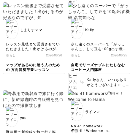
English dialogue looks
くて「really disappointing」
うございます✨ 推しの力
playing as regulars in
better result. 彼らは
は終わってしまっていたので、
受けての、Aさんの反応
負いながらベストを尽く
great. I don’t have any
を使いましたが、単語はあって
士を見つける、もうそこ
overseas leagues.
もっといい結果に値した
YouTubeで録画を鑑賞してみた
ですが、thinkを使うと
されていたので、悔しい
ますか？
corrections! 自然な会話
B: That’s true.
からです！ミーハーに行
(彼らの努力は報われる
ところ、立ち合いや決まり手も
理性的な響きになるの
けれど感謝の気持ちでい
なので、そのまま使えま
A: Let’s see how it goes.
きましょう♪もう推しは
べきだった)。 あいさん
着目することが出来、とても面
で、下のような表現はど
っぱいです。もちろん、
すね。と言っても、
見つかりましたか？ そ
白かったです！今後も、講座内
のお気持ちに近い表現は
うでしょうか。 * I felt
今回の経験値や教訓とい
アメリカではサッカーは人気ス
Infortunately, Japan
して立ち合いや決まり手
容を振り返りながら、相撲鑑賞
ありますか？☺️
しまりすママ
Katty
the same way.「私も同
うものはあるでしょうか
ポーツではない気がしますが
wasn’t able to defeat
を楽しんでいきたいと思いま
にも着目して見てくださ
じ気持ちでした。」 *
ら、最終的に日本が優勝
サッカーWカップの開催地とな
Brazil.で残念でしたね。
す。ありがとうございました！
り嬉しいです。 どんど
Same here. → 「私
するために生かして欲し
って人気は変わるんですかね？
Did you stay up to see
(^^)
ん相撲知識が増えていっ
レッスン最後まで受講させてい
少し遠くのスーパーで「がっし
日本がどんどん強くなっている
も！」 * Exactly! →
いと思います。森保さん
the match live? I did
ていると思います。 七
ただきました！出かけるのが好
ゃんこ」して豆を100g出す機械
ので
「まさにそれ！」相手の
は2050年までには！と
and have been sleepy
月場所も一緒に楽しまし
きなのですが、知らない場所で
(名前知らない)から3つ豆を選ん
世界で注目されるようになった
暮らし
言葉に強く同意。 * I
2026/06/26
暮らし
おっしゃっていました
2026/06/25
all day long today.☺️
ょう✨
道に迷いたくないな…、友達と
だら見事にブラジル🇧🇷ばっか
ら嬉しいです
know what you mean.
が、本当にそうなります
そうですね、アメリカが
待ち合わせに遅れたら嫌だ
りになっちゃった(ﾉ≧ڡ≦)☆
マップがあるのに迷う人のため
自宅でリーズナブルにたしなむ
→ 「言いたいこと、わ
ように。まずは2030年
開催地ということに加え
な…、など、漠然とした不安が
そして帰ってから知ったのだけ
写真はブラジルではなくアルゼ
の 方向音痴卒業レッスン
コーヒー入門講座
かるよ。」 * I felt
に期待しましょう🥹 本
てアメリカチームも善戦
いつもありました。
ど、購入から1週間で飲んでく
ンチンのユニフォームですが
exactly the same. →
当に残念だったは、I
していて(アメリカはど
今回、こちらの講座を受講した
ださいって書いてある
ショッピングモールに飾られて
Kattyさん、いつもあり
「私も全く同じ気持ちだ
was really
んなスポーツをやっても
ことで、自分が何が苦手なの
…(º ﾛ º )ｴｯ!!早すぎませんか
たので撮影しました
がとうございます✨ こち
った。」 * Me too. →
disappointed at the
か、どうしたら迷いにくくなる
強いですけれどね。それ
ね？
らは、イトーヨーカドー
シンプルですが十分自然
Japan-Brazil match.の
のかを知ることが出来、迷った
次回からは1週間を想定して買
こそ人材多様性という特
さんでよく見かけるので
です。 Let’s keep
ように使います。
時の対処法も頭に入れておくこ
わなきゃですね。
徴を大いに活用していま
すが、コーヒー豆は好き
cheering for Japan!
disappointingは形容詞
とで、不安が解消されました！
すよね)、注目度は上が
なものを選ぶことができ
受講してから数日ですが、今の
で、がっかりさせるもの
っているようです。アメ
たような☕✨ 知っている
ところ迷子にならず、楽しく街
が主語になります。つま
ライママ
リカでの人気で言うと、
店舗では、賞味期限
歩きができています(^^) 人生に
り、今の場合は、 The
いちばんはアメフト🏈で
you
必要な学びをありがとうござい
2027年2月など記載があ
Japan-Brazil match
すね。🏈に比べると、野
ました！
りました！店舗によって
No.41 homework
was really
球は日本のメディアが報
異なりそうですね！
🧑🏻Hi ! Welcome to
disappointing (for me).
野暮用で新幹線で旅に行く際
道しているほどではない