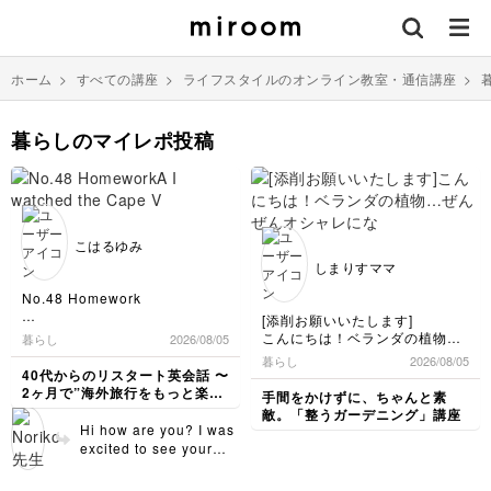
ホーム
>
すべての講座
>
ライフスタイルのオンライン教室・通信講座
>
暮らしのマイレポ投稿
こはるゆみ
しまりすママ
No.48 Homework
[添削お願いいたします]
A I watched the Cape Verde -
こんにちは！ベランダの植物…
暮らし
2026/08/05
Argentina match in tha World
ぜんぜんオシャレにならなく
暮らし
2026/08/05
Cup. I was suprised.
て、モチベーションが下がり、
40代からのリスタート英会話 〜
B Thank you. We were also
ほとんど放置状態だったので受
2ヶ月で”海外旅行をもっと楽し
手間をかけずに、ちゃんと素
very proud.
講させていただきました。
める私"になる〜
敵。「整うガーデニング」講座
A How can I go to Cape
鉢の色が材質がバラバラになっ
Hi how are you? I was
Verde?
てしまっているのは、たしか
excited to see your
B Cape Verde is no direct
に！と思いました。
Lovot in different
flights from Japan.
clothes on Instagram☺️
You can travel there through