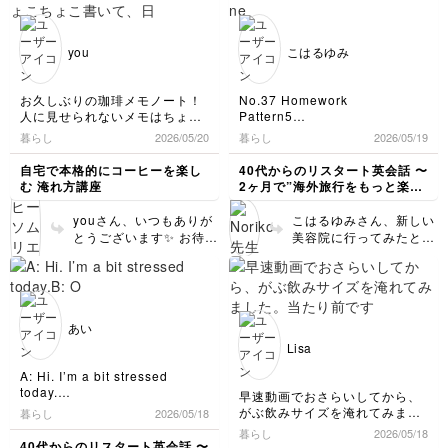
にされればOKです。 3
そしたら割れ物から離れるの方
が出てきまして、問い合
め、事業を引き継がれた現社長
は最後のit will recover
がいいのかもしれないですね。
わせしたような記憶があ
さんとその従弟でコーヒー好き
broken thing とかfragileでし
でも意味は通じるのです
ります。抽出の際は、湯
がこうじて焙煎士をされている
you
こはるゆみ
ょうか？
が、it will come back
方お二人から、短い時間ながら
音かなり低めですね。ウ
soon.やit will return
貴重なお話と飲み比べをしまし
ガンダはロブスタの栽培
添付の地図は、東日本大震災当
soon.と言った方が自然
た。
が多いのですが、とこと
お久しぶりの珈琲メモノート！
No.37 Homework
日に会社に残りたくなくて（大
だと思います。 いいで
んこだわりぬいたアラビ
人に見せられないメモはちょこ
Pattern5
嫌いな上司がいたので
写真は同じ深入り豆を
すね👍やっぱり窓は割れ
カもあるようなので取材
ちょこ書いて、日常の珈琲の抽
A:I tried a new hair salon.
（笑））、同じ方面の同僚3人
暮らし
2026/05/20
暮らし
2026/05/19
①沸騰したお湯を蒸らしはして
ると破片が危ないので重
をしてみたいですね。
出に活用してます😅
B:Oh really? Was it good?
で一列に並んで歩いた距離で
も一気にお湯を注ぎ、抽出も落
要だと思います。Pleae
もし、ご紹介等希望でし
久しぶりに人に見せられるんじ
A:Yeah, it was great! I loved
す。
自宅で本格的にコーヒーを楽し
40代からのリスタート英会話 〜
としきったもの と
move away from
たら、私がYahoo!ニュ
ゃねぇ？のクオリティで書いて
the naturally curly hair.
これが４のLet's go together.の
む 淹れ方講座
2ヶ月で”海外旅行をもっと楽し
②蒸らし有、湯温80～85℃、
broken things/fragile
みました。とはいえ…Kazu先生
ースにてご紹介してもお
気持ちです。
める私"になる〜
何回かに分けてお湯を注ぎ、抽
things.でもいいです
は、ラフに描いてしまってます
Pattern6
もしろいかなと思いまし
youさん、いつもありが
出しきる前にドリッパーを外し
こはるゆみさん、新しい
ね。 3/11は本当にこの
けど🤣
A:I'm a bit sleepy today.
た。コーヒー豆はアラビ
大きな通りは寒風強くて凍えな
たもの
とうございます✨ お待ち
美容院に行ってみたとい
Sensing Touch of Earthさんの
距離を徒歩で行かれたの
B:Oh really? DId you sleep
カとカネフォラを栽培さ
がら歩き、ファミレルで暖をと
しておりました！さすが
う会話、いいですね。す
KAPPAブレンド、エチオピア&
well?
ですね。驚きです。私は
ったのが出発から４時間後でし
れているということなの
色からしてこんなに違い、①は
の感性ですよね！コーヒ
ぐ使えそうです。それか
ペルーのパッケージがかっちょ
A:Not reallr. I went to bed
その頃まだ海外にいまし
た。
で、ロブスタはブレンド
香りも味もありますか？という
ー豆は、パッケージのデ
ら、うねりが好きになら
良かったんで（サラサラッとで
around 2 a.m.
たが、首都圏も本当に大
そこから動いている電車とバス
で使用されているかなと
くらい何もなく、私は苦みだけ
ザインも大事だと思いま
れたとのこと。素敵です
ごめんなさい😅）なんとなー
B:What did you do?
を乗り継いで帰宅したことを覚
変だったと聞いていま
予想でしてます。 また
残る気がしました。
すし、ペルーのコーヒー
🙌私も癖毛ですが、初め
く、描いてみました。おされす
A:I was untangle the yarn.
あい
えています。
す。苦手な上司さんとも
②は香りがよくうま味がありま
気がむかれましたら、ラ
はyouさんもお好みのよ
てアメリカに行った時に
ぎる✨
離れられて(！)、何より
Lisa
した。
イブ配信等もよろしくお
ペルーのお豆がかなり美味しく
うな気がします☕いつも
Pattern５天然パーマで何十年も
世界中には色々な色や髪
３は携帯が使えなくても待って
もご無事でよかったで
願いします☕✨
てよいとのことで、気になりま
縮毛矯正をしていましたが、く
服のデザインまで描いて
質の人がいるという事実
いれば復旧するよと言ったつも
A: Hi. I’m a bit stressed
す。 ファミレスはfamily
他にも浅煎り、ナチュラル製法
した😁シンプルな珈琲考具さん
せ毛をいかすという美容院をみ
くださりありがとうござ
を知り、別に真っ直ぐじ
りです。
today.
の深煎り等を飲み比べしたり、
早速動画でおさらいしてから、
restaurantでも通じます
ワイヤードリッパーもよかった
つけ、縮毛矯正をやめました。
います！ 新しい講座が
ゃなくてもありのままが
こんな宿題回答でもよろしいで
B: Oh, really? Did you sleep
農園内で自然に育っているバニ
がぶ飲みサイズを淹れてみまし
暮らし
が、casual(-style)
2026/05/18
です。
セットしないといけませんが、
しょうか？
well last night?
できたのも、ライブ配信
素晴らしいと教えてもら
ラビーンズをぜいたくに使った
た。
restaurantやfamily-
暮らし
2026/05/18
珈琲抽出後の団欒話！いつもた
自分のカーリーhairのうねりを
A: Not really. I went to bed
での生の声がコーヒーへ
いました。それ以来、緩
スイーツをいただいたりとコー
当たり前ですが、豆によって表
40代からのリスタート英会話 〜
friendly restaurant,