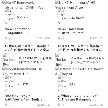
全身ココア色がお顔もマ
Europe.
ッチしていて最高でした
With a transfer it takes 20~30
👍 英語に関しては、大
hours.
きくは2つー(1)How do
No Japanese people live
ライママ
こはるゆみ
there.
you say greetings?
A Really? It's a long way.
を、How do people
How do you say greetings?
greet each other
No.47 homework
No.47 Homework
B Instead of saying "Hello" or
there？またはシンプル
〈Argentina〉
A Hi! You're from
"Hi", people is "No stress" all
にHow do you say “hi”
🧑🏻Hi! You're from
Argentina,right?
暮らし
2026/08/04
暮らし
2026/07/28
day long.
there?へ。(2)次のBの発
Argentina,right?
B Yes,I am.
A I like that! I'd love to visit
話ですが、…people is
👩🏻‍🦰Yes, I am.
A I'd love to wacth a tango
40代からのリスタート英会話 〜
40代からのリスタート英会話 〜
Cape Verde.
“No Stress”…のところ
🧑🏻I'd love to visit Argentina
show.
2ヶ月で”海外旅行をもっと楽し
2ヶ月で”海外旅行をもっと楽し
someday. What is it like?
のisをsayへ変更すれば
What is it famous for?
める私"になる〜
める私"になる〜
ワールドカップサッカーの試合
👩🏻‍🦰Agriculture is very
B Argentina has a traditional
大丈夫です。 それか
はたまたまテレビで見たのです
Hi, how’re you? お返事
ゆみさん、今回の課題が
popular in Argentina. For
music and dance.
ら、細かい点ですが、も
が、アルゼンチン相手に動揺す
遅れてスミマセン！ そ
きっかけでアルゼンチン
example corns,wheats, and
That's colled "folklore".
し日本から乗り換えが2
ることなく戦っているカーボベ
うですね。カタカナが意
🇦🇷の文化について調べ
beans. It exports a lot to
A I know only name.
回以上なら、With a
ルデに感動したのを覚えていま
外に英語でなかったりし
ていただく機会があって
Japan.
B I think Japanese people
transferのところをWith
す。
ます。ちょっと違うかも
よかったです！私もおか
🧑🏻Really? I didn't know
have heard the song
transfersにされた方が
とても遠いですが、"No
知れませんが、「フラッ
げさまで少しだけ詳しく
that.
"kondoru wa tondeyuku".
いいです。 本当に日本
stress"をあいさつにしていると
トな関係」のflatは「平
なりました。 写真の絵
👩🏻‍🦰Argentina is a
A Oh! I know that. That is
ライママ
あい
ころなら行ってみたいと思いま
からは遠い国ですね。I’d
ら」という意味で、英語
が温かい雰囲気で好きで
wonderful country. You're
folklore music.
した。
love to go there some
always welcome !
ではイコールequalとい
す。確かにユーミンこと
day, but I don’t want to
🧑🏻Thank you !
う言葉の方がしっくり来
松任谷由実さんの曲にあ
No.46 homework
J: What on earth are they?
ライブ配信の題材に、ウガンダ
transfer so many
アルゼンチンの文化を調べた
ます。a equal
りますね。他の曲にもエ
A:Hi! You're from Tunisia,
A: They are Patagonian
共和国はいかがでしょうか？
times.です😅 初出場と
お手隙の時間にチェックをお願
ら、フォルクローレの言葉を見
relationshipなど。カタ
スニック風のメロディや
right ?
maras.
何年か前からウガンダのコーヒ
暮らし
2026/07/27
暮らし
2026/07/27
いうこともあり、どの国
いします。
つけました。
B:Yes.I am.
カナにする時点で慎重に
J: Oh, hi! So are you from
リズムが多いような気が
ーを飲んでいます。日本では流