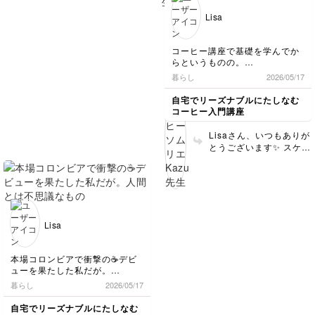
テーションはあります
日本語と完全一致の意味がない
ます。とは言え、疲れる
が、ついにトリプルま
ワインも葉巻も美術もクラシッ
Lisa
ので
とやっぱり自然に眠れる
で。こういうコーヒーは
クもしかり、
ニュアンスが難しいです
ので、そんな時は諦めて
“楽しむための経験値”ってある
もう別物でクセ強めです
本を読んだり用事をした
んだなあと、最近読んでる本と
が、苦味の強いコーヒー
コーヒー講座で基礎を学んでか
りしています。さすがに
勝手に結びつけながら飲んでい
が得意でない方には向い
らというものの。
2、3日続いたらその次の
た。
ているのかもしれません
日には自然に眠ります。
暮らし
2026/05/17
たしかにやカカオ系の奥に甘み
☕✨複数のフレーバーが
早速専用スケールを買い足した
若い時は不眠自体が不安
を見出す手探り感だとか、
私は、
絡み合って、奥行きも感
自宅でリーズナブルにたしなむ
で無理に眠ろうとしてむ
そもそもリキュールを知らなか
2台持ちになった。二刀流であ
じられると思いますの
コーヒー入門講座
しろもっと疲れてしまっ
ったら、この風味は意味不明か
る。
で、抽出も迷いますよね
たことがあったので、眠
もしれない。
☕️ お気に入りの抽出方法
Lisaさん、いつもありが
れなくてもいいやと潔く
同じ豆を、
があればぜひ教えてくだ
とうございます✨ スケー
過去に触れた記憶を呼び水にし
諦めることは自分に合っ
円錐型と台形型で淹れ比べたり
さい！ 引き続きよろし
ルがあると「大体ちゃん
て、ようやく輪郭を持つ種類の
ていたようです。軽い運
している。
くお願いします😊✨
と美味しい。」ってなり
美味しさ。
動、ヨガやストレッチ、
ますよね！やはり、あま
ぬるめのシャワー、定番
注ぎ方を普通の「の」にしてみ
好きだな。
り意識していなくても、
ですがホットミルクが効
たり、
こういう未知の風味に出会うた
途中でどのくらいの抽出
達筆な「の」を描いてみたり。
く方もいらっしゃるよう
び、まだ知らない味を探しに行
時間でどのぐらいの抽出
です。あいさんに合う方
Lisa
きたくなる。
湯量やタイミングを少しずらす
量であるのかを目にする
法が見つかりますように
だけでも、
かと思いますので。 酸
☺️ いい感覚をお持ちで
コーヒー基準で旅を組むのも楽
驚くほど表情が変わるから面白
味を引き出す抽出方法に
すね！そういう違和感は
本場コロンビアで衝撃の☕️デビ
しそうだ。
い。
ついても、ライブ配信で
大事です。確かにそうい
ューを果たした私だが。
やってみても良いかもし
う説明はしましたが、単
暮らし
2026/05/17
そして時々、
れないですよね！これま
人間とは不思議なもので、
純にa bitやa littleをつけ
達筆な「の」を描く自分を俯瞰
でも行ったことがありま
一度「好きかもしれん」を知る
ることで、drowsyの程
自宅でリーズナブルにたしなむ
して、
すが、よりわかりやすく
と、