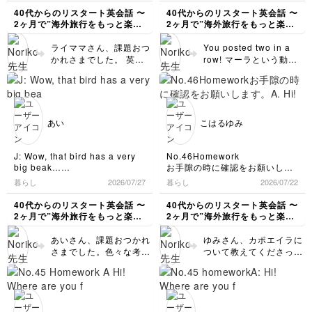
と当たっても最初から挑
“アルゼンチン”など、日本独自
松任谷由実さんの『輪舞曲（ロ
A:What is the country like ?
Argentina?
変換されればなぁと思い
します♪「コンドルは飛
通量は多くありませんが、無農
40代からのリスタート英会話 〜
40代からのリスタート英会話 〜
戦者であるという潔さが
の発音（言い方）が多すぎます
ンド）』のサビの歌詞に出てく
B:It's a beautiful country.
A: Yes, I am.
ます😅 ライママさん、
んでいく」、日本人には
薬無肥料で育てられていて、ク
2ヶ月で”海外旅行をもっと楽し
2ヶ月で”海外旅行をもっと楽し
ね😥
あって、逆に変な緊張な
るので、知っていました。
Tunisia borders the
J: Are they some kind of
いつもリサーチ力がすご
有名ですね。今の若い世
リスタルコーヒーという日本の
める私"になる〜
める私"になる〜
それにしても広大な面積！農業
『コンドルは飛んでいく』と聞
どはなかったからなのか
Mediterranean sea to the
rabbit?
会社が現地の雇用・収入の安定
いです。おかげさまで物
代も知っているのかな？
ライママさん、課題おつ
You posted two in a
が盛んなのも納得です。今年は
くと日本人的には解ることを知
な等色々興味深い試合で
north and the Sahara Desert
A: No, no. They are rodents,
に尽力されています。
知りになり、チュニジア
英語については、I know
かれさまでした。 英語
row! マーラという動
日本人がアルゼンチンに移住し
っている体で文章を作ってみま
した。🇦🇷相手にあんな
to the south.
a group of mice and rats.
知られていないコーヒー産地の
🇹🇳の橋なども知人にも
only name.のところ
は特に修正するところは
物、知りませんでした💦
て140周年のようで。初めての
した。
A:That's nice. Look at this
戦い方ができたというの
J: They look like rabbits or
ウガンダ共和国、面白そうで
シェアしています。やっ
を、I know it (only) by
ありません👍I’ve also
カンガルーとカピバラを
移住者は神奈川県の男性1人だ
photo.What does it mean?
kangaroos.
は尊敬しますし、感動し
す。
ぱり人間が過ごしやすい
name.に変えていただけ
ったと知り、驚きました。
heard…を省略されたと
足して2で割ったような
B:This bridge was built by a
I’d like to visit Argentina to
ました。 ウガンダ
温帯に文明が繁栄するの
れば大丈夫です。「名前
のこと。何事も完璧にや
可愛らしさですね。
Japanese company. It's so
see wild maras.
🇺🇬、いただきました！
だと思います。そういう
を知っている」という言
ろうとすると継続するの
They look so lovely.
famous !
A: I’m not sure if you can see
あい
こはるゆみ
ありがとうございます。
意味では今は温帯→亜熱
い方ですが、know 〜by
が難しくなってしまうと
Did you take a picture
A:Really? I'd love to visit
them in the wild because
次はVivantのロケ地にし
帯へ移行している地域も
nameという風に覚えま
Tunisia someday.And I'd love
思いますので、何かを端
they are shy. But Argentina
in a Japanese zoo? そ
ちゃったので、その次に
多いですが、アルゼンチ
しょう。人についても応
to see this bridge.
has beautiful sights and good
折っても提出しようと思
うですね。アルゼンチン
J: Wow, that bird has a very
No.46Homework
話しましょう。コーヒー
ンも国土の質としては恵
用できます。I know her
B:You should ! I'm sure you'll
foods besides the animal so
われた判断、適切だと思
🇦🇷とイギリス🇬🇧の間
big beak…
お手隙の時に確認をお願いしま
は私も好きなので、コロ
まれていると思います。
by name.「彼女の名前
enloy it.
you will like it.
います。継続こそ力な
で起きたフォークランド
B: You know, it is called a
す。
ンビア🇨🇴やエチオピア
暮らし
2026/07/27
暮らし
2026/07/22
初めて日本人が移住して
J: I see. Gracias.
は知っている(でも、会
toco toucan and it is from my
れ！ チュニジアについ
紛争の影響に見えますが
🇪🇹、グアテマラ、イン
チェックをお願いします。
A: De nada.
140周年ーそうだったの
ったことはない)。」やI
country.
A. Hi! Where are you from?
ては私もライブ配信のお
(今年の⚽️W杯決勝戦がそ
40代からのリスタート英会話 〜
40代からのリスタート英会話 〜
ドネシア🇮🇩なども頭に
46回目の配信にあった「I've
ですね。ブラジル🇧🇷は
know him by sight.
J: Oh, hi. Where are you
B. I’m from Brazil.
かげで注目したところが
ういうストーリーで解釈
2ヶ月で”海外旅行をもっと楽し
2ヶ月で”海外旅行をもっと楽し
浮かんできます☺️☕️🫘
also heard 〜」はhomeworkに
アルゼンチンについて調べたら
以前のフジモリ大統領の
「彼の顔は知っている
from?
A. Oh that’s good! What is it
多くあり、大いに学びに
されて話題になりました
める私"になる〜
める私"になる〜
含むアイデアや知識が無く、今
one of my favoritesのマーラが
B: Hi. I’m from Brazil.
ような移民のイメージが
like?
(でも、名前は知らな
なりました。さらにこん
ね)、実際は単純にアメ
あいさん、課題おつかれ
ゆみさん、カポエイラに
回省略しました🙇‍♀️
主にアルゼンチンに生息してい
J: The beak must be very
B. It’s a lively country. Soccer
強いですが、やっぱり隣
い)。」というような文
なイイ話があったのです
リカ文化の影響が世界規
さまでした。色々な考え
ついて教えてくださって
チュニジアを調べるにあたり、
ることを思いだし
heavy.
is a big part of our culture.
国ですし同じような現象
です。ゆみさんの身近な
ね。ラデス・ラグレット
模になって、アルゼンチ
ー紆余曲折を経て、この
ありがとうございます！
外務省のHPを見たところ「ちょ
今回も動物園での会話にしまし
B: lt looks like so. But
A. I heard that capoeira is
があるのですね。神奈川
状況を表現してみられる
橋という橋なのですね。
ンの人々もアメリカ英語
台本に辿り着いたのです
調べてみて「少し暗い
っといい話・エピソード集」の
た
actually no.
Brazil’s national sport.
県は横浜や逗子など海外
と、定着しやすいです
日本人として誇らしいで
に触れる機会が多かった
コーナーがあり、今回の会話に
ね👏 It looks like so.の
話」の意味がわかりまし
J: Really?
B. That’s true. It is a
にロマンを感じる方が多
よ。 久しぶりに「コン
すね。確かに国章もカッ
というだけのようです。
含んだ橋の建設のコトが載って
南米は地理的にはアメリカに近
文ですが、It’s looks
た。確かに悲しい歴史が
B: Yeah. The inside of it is
UNESCO intangible Cultural
いという勝手な(！)印象
ドルは飛んでいく」が聞
コいいですね。歴史的に
英語に関しては、最後に
いました。この橋を建設したこ
いですが
likeの後には名詞(または
背景にあるのですね。で
like sponge and very light.
Heritage.