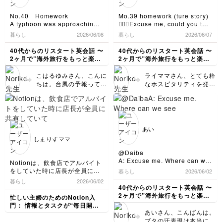
isを取って、It carries…
ンテンスイズ」のような
感情を表す英語ってなんだろ
で、今日はいつもと違う
にされると👌です。 私
音になります(最後のイ
う？もっと、知っておくべきだ
というニュアンスこの課
No.40 Homework
Mo.39 homework (ture story)
も好きな場所ですが、今
ズがポイント)。そし
なぁ…と思いました。
題を提出していただいた
A typhoon was approaching
👱🏻‍♀️Excuse me, could you tell
度行った時は滋賀🔥京都
て、最後の文ですが、…
直後の配信で再練習され
our area.
me why I can't buy ticket ? I
暮らし
2026/06/08
暮らし
2026/06/07
のバトル(？)を想像しな
写真は、雨が降って、元気に花
I must take my dog for
But it's rainning light.
tried to use this money.
たと思いますので、バッ
がら見てみます。ちなみ
が咲いた我が家のグリーンで
a walk in the rain.もし
Usually it's very windy
🧑🏻Wow, it's very wet.💦You
チリですね☺️ そのまま
40代からのリスタート英会話 〜
40代からのリスタート英会話 〜
に滋賀も好きですよ。日
す。
くはI must walk my
here,but today there was no
can't use it. Where do you
でもいいのですが、「安
2ヶ月で”海外旅行をもっと楽し
2ヶ月で”海外旅行をもっと楽し
本はいいところがたくさ
dog in the rain.へ変更
wind.
want to go?
心した」は、I’m
める私"になる〜
める私"になる〜
40回も英会話ライブ配信を続け
んありますね☺️
I thought "where is a
👱🏻‍♀️Nijo castle.
されると自然です。walk
relieved.という表現が
こはるゆみさん、こんに
ライママさん、とても粋
られて、先生の努力の積み重ね
typhoon?"
🧑🏻Here, this ticket is for
は普段は自動詞で使われ
あります。ぜひ使ってみ
ちは。台風の予報って、
なホスピタリティを発揮
に拍手👏👏👏
you.
ることが多いのですが、
てください。
実際には拍子抜けするこ
されたのですね！その女
✨Congratulations！！記念す
この前の台風は、風雨の影響が
👱🏻‍♀️Thank you !
walk〜で「〜を歩かせ
とが結構ありますよね。
性、見知らぬ土地での不
べき40回目が台風の日😆という
ほとんどなく、夕方には太陽が
🧑🏻You are welcome.Have a
る、散歩へ連れて行く」
気象庁としては国民を守
のも思い出になりましたね。
安な状況が解消され、ラ
顔を出していました。
nice day. Bye!
という他動詞にもなりま
毎回毎回、楽しくて学びある
るためには注意喚起はし
イママさんの咄嗟の親切
いつもは風が強い地域なのに全
す。理屈にこだわらず、
TOPICSなので、英語が話せな
過ぎる方がよいという方
に感謝していたでしょう
くと言っていいほど風が吹か
2W前の宿題で申し訳ありません
あい
walk my dogの形で覚え
くても、興味深いです。コツコ
針なのでしょうね。こは
ね。 英語に関してもそ
ず、静かに雨が降っていたので
が、チェックをお願いします。
しまりすママ
てしまいましょう😉 雨
ツ参加して、少しでも英語が身
「あれ？台風は？」と思った日
るゆみさんとライブ配信
LIVE streaming での会話とは
の状況がありありと伝わ
にも負けず風にも負け
についていけたらいいなと安易
でした。
違いますが、京都のとある駅で
中にこっちは晴れていま
ってきて素晴らしいです
@Daiba
ず…hope you two
に考えています😁
若くポニーテール女子（アメリ
すよというやり取りをし
ね👍ひとつだけーI tried
A: Excuse me. Where can we
Notionは、飲食店でアルバイト
enjoy your walk🍀
カの方かな？）👱🏻‍♀️に声をかけ
て早1週間ですが、今度
to use this money.のと
see the Gundam statue?
をしていた時に店長が全員に共
暮らし
2026/06/02
られた時の会話を載せました。
は梅雨の話になっていま
B: Oh, cross this bridge and
ころ、これでもいいので
有していて、都度、新作メニュ
暮らし
2026/06/02
汗でびしょびしょのお札を持ち
you will find it right ahead.
すね。時間が経つのは早
すが、厳密に言うと
ーのレシピや注意事項等が更新
40代からのリスタート英会話 〜
ながら、「切符が買えない」と
It’s so big that you can’t miss
いですね☂️ 英語の方です
moneyには、硬貨
されて とても便利でした(^^)
2ヶ月で”海外旅行をもっと楽し
忙しい主婦のためのNotion入
券売機の前で困っていた彼女。
it.
が、よくできていますよ
coin(s)と紙幣🇬🇧
自分で自分のためにNotionを作
める私"になる〜
門： 情報とタスクが“毎日開け
暑さ厳しい京都でジーンズのポ
A: Can we get the goods
るというのは初めてでしたが、
👍1つだけーit’s raining
banknote(s)/🇺🇸bill(s)
あいさん、こんばんは。
ば整う”1枚ホーム完成講座
ケットから取り出したお札を私
there?
とても自由度が高くてワクワク
lightのlightをlightlyと
の2種類がありますの
ブタの汗表現は本当に不
に差し出したシーンは、私にと